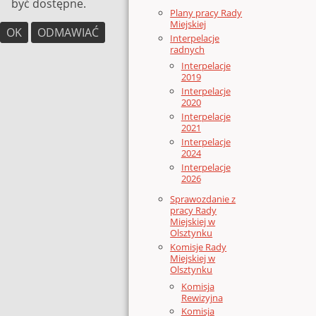
być dostępne.
Plany pracy Rady
Miejskiej
OK
ODMAWIAĆ
Interpelacje
radnych
Interpelacje
2019
Interpelacje
2020
Interpelacje
2021
Interpelacje
2024
Interpelacje
2026
Sprawozdanie z
pracy Rady
Miejskiej w
Olsztynku
Komisje Rady
Miejskiej w
Olsztynku
Komisja
Rewizyjna
Komisja