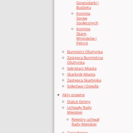
Gospodarki i
Budżetu
Komisja
Spraw
Społecznych
Komisja
Skarg,
Wniosków i
Petycji
Burmistrz Olsztynka
Zastępca Burmistrza
Olsztynka
Sekretarz Miasta
Skarbnik Miasta
Zastępca Skarbnika
Sołectwa i Osiedla
Akty prawne
Statut Gminy
Uchwały Rady
Miejskiej
Rejestry uchwał
Rady Miejskiej
Zarządzenia