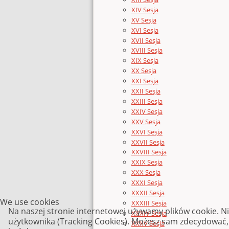
XIV Sesja
XV Sesja
XVI Sesja
XVII Sesja
XVIII Sesja
XIX Sesja
XX Sesja
XXI Sesja
XXII Sesja
XXIII Sesja
XXIV Sesja
XXV Sesja
XXVI Sesja
XXVII Sesja
XXVIII Sesja
XXIX Sesja
XXX Sesja
XXXI Sesja
XXXII Sesja
We use cookies
XXXIII Sesja
Na naszej stronie internetowej używamy plików cookie. N
XXXIV Sesja
użytkownika (Tracking Cookies). Możesz sam zdecydować, c
XXXV Sesja