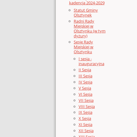
kadencja 2024-2029
Statut Gminy
Olsztynek
Radni Rady
Miejskiej w
Olsztynku (w tym
dyżury)
Sesje Rady
Miejskiej w
Olsztynku
I sesja -
inauguracyjna
II Sesja
III Sesja
IV Sesja
V Sesja
VI Sesja
VII Sesja
VIII Sesja
IX Sesja
X Sesja
XI Sesja
XII Sesja
XIII Sesja