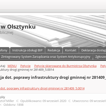
S
 w Olsztynku
blicznej
efony
Instrukcja obsługi BIP
Redakcja
Kontakt
Deklaracja dostę
Zintegrowany System Zarządzania oraz System Antykorupcyjny
Zgłosze
a)
zawartości
tutaj:
MENU
Petycje
Petycje skierowane do Burmistrza Olsztynka
Pety
ruktury drogi gminnej nr 281409_5.0014
ja dot. poprawy infrastruktury drogi gminnej nr 281409
 dot. poprawy infrastruktury drogi gminnej nr 281409_5.0014
góły
ztof Miller
Opublikowano: 09 wrzesień 2020
Utworzono: 09 wrzesie
Odsłony: 1898