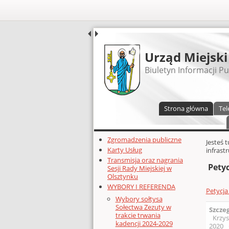
UDOSTĘPNIJ
Urząd Miejski
Biuletyn Informacji Pu
Menu główne
Strona główna
Tel
Dodatkowe zasoby (lewa kolumn
Zgromadzenia publiczne
Głównej 
Jesteś 
Karty Usług
infrast
Transmisja oraz nagrania
Petyc
Sesji Rady Miejskiej w
Olsztynku
WYBORY I REFERENDA
Petycja
Wybory sołtysa
Sołectwa Zezuty w
Szcze
trakcie trwania
Krzys
kadencji 2024-2029
2020