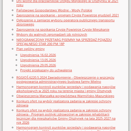
Dni wolne dla pracowników Urzędu Miejskiego w Olsztynku w 2021
roku
Państwowe Gospodarstwo Wodne - Wody Polskie
Zaproszenie na spotkanie - program Czyste Powietrze grudzień 2021
Ogłoszenie o zamiarze wyboru operatora publicznego transportu
zbiorowego
Zaproszenie na spotkania Czyste Powietrze Czyste Mieszkanie
Wybory do walnych zgromadzeń izb rolniczych
NIEOGRANICZONY PRZETARG PISEMNY NA SPRZEDAŻ POJAZDU
SPECJALNEGO STAR 200 PM 18P
Plan ogólny gminy
Uzgodnienia 16.02.2026
Uzgodnienia 13.05.2026
Uzgodnienia 29.05.2026
Projekt przekazany do uchwalenia
RGGIOŚ.6220.5.2024 Zawiadomienie - Obwieszczenie o wszczęciu
postępowania administracyjnego budowa farmy Mielno
Harmonogram kontroli punktów sprzedaży i podawania napojów
alkoholowych w 2025 roku na terenie miasta i gminy Olsztynek
Obwieszczenia Marszałka województwa Warmińsko-Mazurskiego
Konkurs ofert na wybór realizatora zadania w zakresie ochrony
zdrowia
Konkurs ofert na wybór realizatora zadania w zakresie ochrony
zdrowia - Program polityki zdrowotnej w zakresie rehabilitacji
leczniczej dla mieszkańców Gminy Olsztynek na lata 2025-2027 na
rok 2026
Harmonogram kontroli punktów sprzedaży i podawania napojów