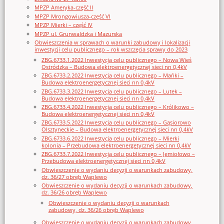
MPZP Ameryka-część II
MPZP Mrongowiusza-część VI
MPZP Mierki – część IV
MPZP ul. Grunwaldzka i Mazurska
Obwieszczenia w sprawach o warunki zabudowy i lokalizacji
inwestycji celu publicznego – rok wszczęcia sprawy do 2023
ZBG.6733.1.2022 Inwestycja celu publicznego – Nowa Wieś
Ostródzka – Budowa elektroenergetycznej sieci nn 0,4kV
ZBG.6733.2.2022 Inwestycja celu publicznego – Mańki –
Budowa elektroenergetycznej sieci nn 0,4kV
ZBG.6733.3.2022 Inwestycja celu publicznego – Lutek –
Budowa elektroenergetycznej sieci nn 0,4kV
ZBG.6733.4.2022 Inwestycja celu publicznego – Królikowo –
Budowa elektroenergetycznej sieci nn 0,4kV
ZBG.6733.5.2022 Inwestycja celu publicznego – Gąsiorowo
Olsztyneckie – Budowa elektroenergetycznej sieci nn 0,4kV
ZBG.6733.6.2022 Inwestycja celu publicznego – Mierki
kolonia – Przebudowa elektroenergetycznej sieci nn 0,4kV
ZBG.6733.7.2022 Inwestycja celu publicznego – Jemiołowo –
Przebudowa elektroenergetycznej sieci nn 0,4kV
Obwieszczenie o wydaniu decyzji o warunkach zabudowy,
dz. 36/27 obręb Waplewo
Obwieszczenie o wydaniu decyzji o warunkach zabudowy,
dz. 36/26 obręb Waplewo
Obwieszczenie o wydaniu decyzji o warunkach
zabudowy, dz. 36/26 obręb Waplewo
Obwieszczenie o wydaniu decyzji o warunkach zabudowy,