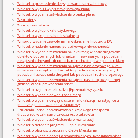
Wniosek o przeniesienie decyzji o warunkach zabudowy
Wniosek o wypis i wyrys z miejscowego planu
Wniosek o wydanie zaświadczenia o braku planu
Wzor_oferty
Wzor_sprawozdania
Wniosek o wykup lokalu użytkowego
Wniosek o wykup lokalu mieszkalnego
Wnisek o wydanie zezwolenia na wykreślenie hipoteki z KW
Wniosek o nadanie numeru porządkowego nieruchomości
Wniosek o wydanie zezwolenia na lokalizację w pasie drogowym
obiektów budowlanych lub urządzeń niezwiązanych z potrzebami
zarządzania drogami lub potrzebami ruchu drogowego oraz reklam
Wniosek o wydanie zezwolenia na zajęcie pasa drogowego w celu
umieszczenia urządzeń infrastruktury technicznej niezwiązanych z
potrzebami zarządzania drogami lub potrzebami ruchu drogowego
Wniosek o wydanie zezwolenia na zajęcie pasa drogowego drogi
gminnej w celu prowadzenia robót
Wniosek o uzgodnienie lokalizacji/przebudowy zjazdu
Wniosek o wydanie dowodu osobistego
Wniosek o wydanie decyzji o ustalenie lokalizacji inwestycji celu
publicznego albo warunków zabudowy
Udzielenia licencji na wykonywanie krajowego transportu
drogowego w zakresie przewozu osób taksówką
Wniosek o wydanie zaświadczenia o rewitalizacji
Wniosek o dotację z programu Ciepłe Mieszkanie
Wniosek o płatność z programu Ciepłe Mieszkanie
Wniosek o wydanie decyzji o środowiskowych uwarunkowaniach