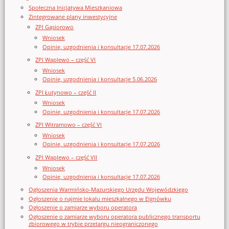
Społeczna Inicjatywa Mieszkaniowa
Zintegrowane plany inwestycyjne
ZPI Gąsiorowo
Wniosek
Opinie, uzgodnienia i konsultacje 17.07.2026
ZPI Waplewo – część VI
Wniosek
Opinie, uzgodnienia i konsultacje 5.06.2026
ZPI Łutynowo – część II
Wniosek
Opinie, uzgodnienia i konsultacje 17.07.2026
ZPI Witramowo – część VI
Wniosek
Opinie, uzgodnienia i konsultacje 17.07.2026
ZPI Waplewo – część VII
Wniosek
Opinie, uzgodnienia i konsultacje 17.07.2026
Ogłoszenia Warmińsko-Mazurskiego Urzędu Wojewódzkiego
Ogłoszenie o najmie lokalu mieszkalnego w Elgnówku
Ogłoszenie o zamiarze wyboru operatora
Ogłoszenie o zamiarze wyboru operatora publicznego transportu
zbiorowego w trybie przetargu nieograniczonego