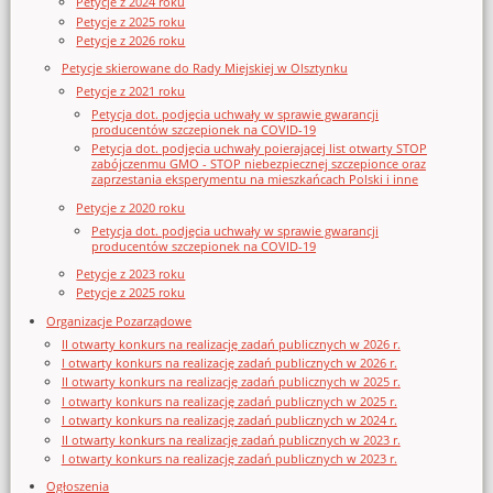
Petycje z 2024 roku
Petycje z 2025 roku
Petycje z 2026 roku
Petycje skierowane do Rady Miejskiej w Olsztynku
Petycje z 2021 roku
Petycja dot. podjęcia uchwały w sprawie gwarancji
producentów szczepionek na COVID-19
Petycja dot. podjęcia uchwały poierającej list otwarty STOP
zabójczenmu GMO - STOP niebezpiecznej szczepionce oraz
zaprzestania eksperymentu na mieszkańcach Polski i inne
Petycje z 2020 roku
Petycja dot. podjęcia uchwały w sprawie gwarancji
producentów szczepionek na COVID-19
Petycje z 2023 roku
Petycje z 2025 roku
Organizacje Pozarządowe
II otwarty konkurs na realizację zadań publicznych w 2026 r.
I otwarty konkurs na realizację zadań publicznych w 2026 r.
II otwarty konkurs na realizację zadań publicznych w 2025 r.
I otwarty konkurs na realizację zadań publicznych w 2025 r.
I otwarty konkurs na realizację zadań publicznych w 2024 r.
II otwarty konkurs na realizację zadań publicznych w 2023 r.
I otwarty konkurs na realizację zadań publicznych w 2023 r.
Ogłoszenia