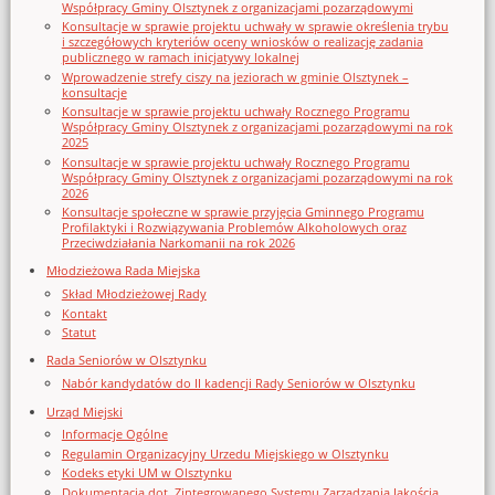
Współpracy Gminy Olsztynek z organizacjami pozarządowymi
Konsultacje w sprawie projektu uchwały w sprawie określenia trybu
i szczegółowych kryteriów oceny wniosków o realizację zadania
publicznego w ramach inicjatywy lokalnej
Wprowadzenie strefy ciszy na jeziorach w gminie Olsztynek –
konsultacje
Konsultacje w sprawie projektu uchwały Rocznego Programu
Współpracy Gminy Olsztynek z organizacjami pozarządowymi na rok
2025
Konsultacje w sprawie projektu uchwały Rocznego Programu
Współpracy Gminy Olsztynek z organizacjami pozarządowymi na rok
2026
Konsultacje społeczne w sprawie przyjęcia Gminnego Programu
Profilaktyki i Rozwiązywania Problemów Alkoholowych oraz
Przeciwdziałania Narkomanii na rok 2026
Młodzieżowa Rada Miejska
Skład Młodzieżowej Rady
Kontakt
Statut
Rada Seniorów w Olsztynku
Nabór kandydatów do II kadencji Rady Seniorów w Olsztynku
Urząd Miejski
Informacje Ogólne
Regulamin Organizacyjny Urzedu Miejskiego w Olsztynku
Kodeks etyki UM w Olsztynku
Dokumentacja dot. Zintegrowanego Systemu Zarządzania Jakością