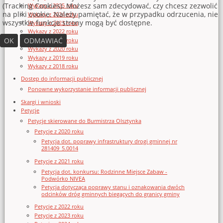
(Tracking Cookies). Możesz sam zdecydować, czy chcesz zezwolić
Wykazy z 2025 roku
na pliki cookie. Należy pamiętać, że w przypadku odrzucenia, nie
Wykazy z 2024 roku
wszystkie funkcje strony mogą być dostępne.
Wykazy z 2023 roku
Wykazy z 2022 roku
OK
ODMAWIAĆ
Wykazy z 2021 roku
Wykazy z 2020 roku
Wykazy z 2019 roku
Wykazy z 2018 roku
Dostęp do informacji publicznej
Ponowne wykorzystanie informacji publicznej
Skargi i wnioski
Petycje
Petycje skierowane do Burmistrza Olsztynka
Petycje z 2020 roku
Petycja dot. poprawy infrastruktury drogi gminnej nr
281409_5.0014
Petycje z 2021 roku
Petycja dot. konkursu: Rodzinne Miejsce Zabaw -
Podwórko NIVEA
Petycja dotycząca poprawy stanu i oznakowania dwóch
odcinków dróg gminnych biegących do granicy gminy
Petycje z 2022 roku
Petycje z 2023 roku