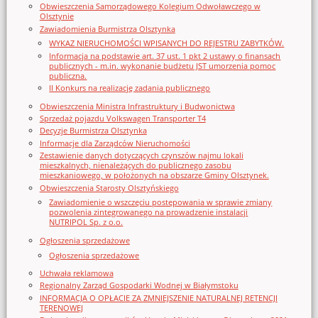
Obwieszczenia Samorządowego Kolegium Odwoławczego w
Olsztynie
Zawiadomienia Burmistrza Olsztynka
WYKAZ NIERUCHOMOŚCI WPISANYCH DO REJESTRU ZABYTKÓW.
Informacja na podstawie art. 37 ust. 1 pkt 2 ustawy o finansach
publicznych - m.in. wykonanie budżetu JST umorzenia pomoc
publiczna.
II Konkurs na realizację zadania publicznego
Obwieszczenia Ministra Infrastruktury i Budwonictwa
Sprzedaż pojazdu Volkswagen Transporter T4
Decyzje Burmistrza Olsztynka
Informacje dla Zarządców Nieruchomości
Zestawienie danych dotyczących czynszów najmu lokali
mieszkalnych, nienależących do publicznego zasobu
mieszkaniowego, w położonych na obszarze Gminy Olsztynek.
Obwieszczenia Starosty Olsztyńskiego
Zawiadomienie o wszczęciu postępowania w sprawie zmiany
pozwolenia zintegrowanego na prowadzenie instalacji
NUTRIPOL Sp. z o.o.
Ogłoszenia sprzedażowe
Ogłoszenia sprzedażowe
Uchwała reklamowa
Regionalny Zarząd Gospodarki Wodnej w Białymstoku
INFORMACJA O OPŁACIE ZA ZMNIEJSZENIE NATURALNEJ RETENCJI
TERENOWEJ