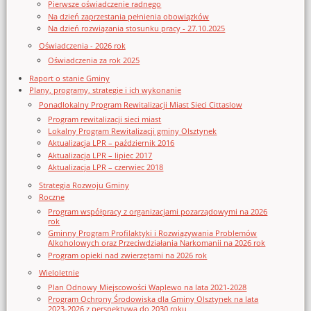
Pierwsze oświadczenie radnego
Na dzień zaprzestania pełnienia obowiązków
Na dzień rozwiązania stosunku pracy - 27.10.2025
Oświadczenia - 2026 rok
Oświadczenia za rok 2025
Raport o stanie Gminy
Plany, programy, strategie i ich wykonanie
Ponadlokalny Program Rewitalizacji Miast Sieci Cittaslow
Program rewitalizacji sieci miast
Lokalny Program Rewitalizacji gminy Olsztynek
Aktualizacja LPR – październik 2016
Aktualizacja LPR – lipiec 2017
Aktualizacja LPR – czerwiec 2018
Strategia Rozwoju Gminy
Roczne
Program współpracy z organizacjami pozarządowymi na 2026
rok
Gminny Program Profilaktyki i Rozwiązywania Problemów
Alkoholowych oraz Przeciwdziałania Narkomanii na 2026 rok
Program opieki nad zwierzętami na 2026 rok
Wieloletnie
Plan Odnowy Miejscowości Waplewo na lata 2021-2028
Program Ochrony Środowiska dla Gminy Olsztynek na lata
2023-2026 z perspektywą do 2030 roku