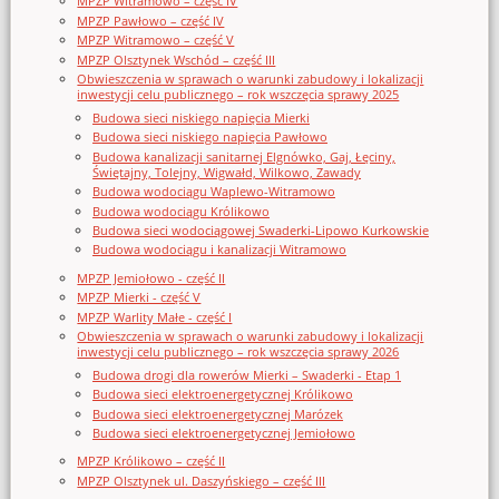
MPZP Witramowo – część IV
MPZP Pawłowo – część IV
MPZP Witramowo – część V
MPZP Olsztynek Wschód – część III
Obwieszczenia w sprawach o warunki zabudowy i lokalizacji
inwestycji celu publicznego – rok wszczęcia sprawy 2025
Budowa sieci niskiego napięcia Mierki
Budowa sieci niskiego napięcia Pawłowo
Budowa kanalizacji sanitarnej Elgnówko, Gaj, Łęciny,
Świętajny, Tolejny, Wigwałd, Wilkowo, Zawady
Budowa wodociągu Waplewo-Witramowo
Budowa wodociągu Królikowo
Budowa sieci wodociągowej Swaderki-Lipowo Kurkowskie
Budowa wodociągu i kanalizacji Witramowo
MPZP Jemiołowo - część II
MPZP Mierki - część V
MPZP Warlity Małe - część I
Obwieszczenia w sprawach o warunki zabudowy i lokalizacji
inwestycji celu publicznego – rok wszczęcia sprawy 2026
Budowa drogi dla rowerów Mierki – Swaderki - Etap 1
Budowa sieci elektroenergetycznej Królikowo
Budowa sieci elektroenergetycznej Marózek
Budowa sieci elektroenergetycznej Jemiołowo
MPZP Królikowo – część II
MPZP Olsztynek ul. Daszyńskiego – część III