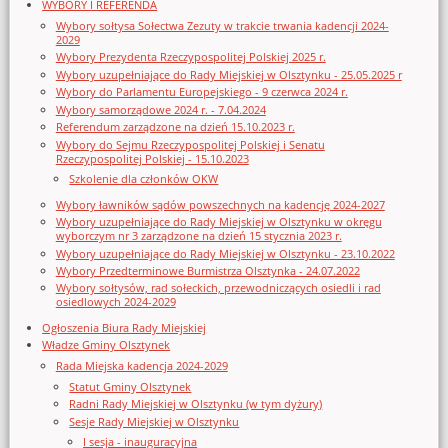
WYBORY I REFERENDA
Wybory sołtysa Sołectwa Zezuty w trakcie trwania kadencji 2024-
2029
Wybory Prezydenta Rzeczypospolitej Polskiej 2025 r.
Wybory uzupełniające do Rady Miejskiej w Olsztynku - 25.05.2025 r
Wybory do Parlamentu Europejskiego - 9 czerwca 2024 r.
Wybory samorządowe 2024 r. - 7.04.2024
Referendum zarządzone na dzień 15.10.2023 r.
Wybory do Sejmu Rzeczypospolitej Polskiej i Senatu
Rzeczypospolitej Polskiej - 15.10.2023
Szkolenie dla członków OKW
Wybory ławników sądów powszechnych na kadencję 2024-2027
Wybory uzupełniające do Rady Miejskiej w Olsztynku w okręgu
wyborczym nr 3 zarządzone na dzień 15 stycznia 2023 r.
Wybory uzupełniające do Rady Miejskiej w Olsztynku - 23.10.2022
Wybory Przedterminowe Burmistrza Olsztynka - 24.07.2022
Wybory sołtysów, rad sołeckich, przewodniczących osiedli i rad
osiedlowych 2024-2029
Ogłoszenia Biura Rady Miejskiej
Władze Gminy Olsztynek
Rada Miejska kadencja 2024-2029
Statut Gminy Olsztynek
Radni Rady Miejskiej w Olsztynku (w tym dyżury)
Sesje Rady Miejskiej w Olsztynku
I sesja - inauguracyjna