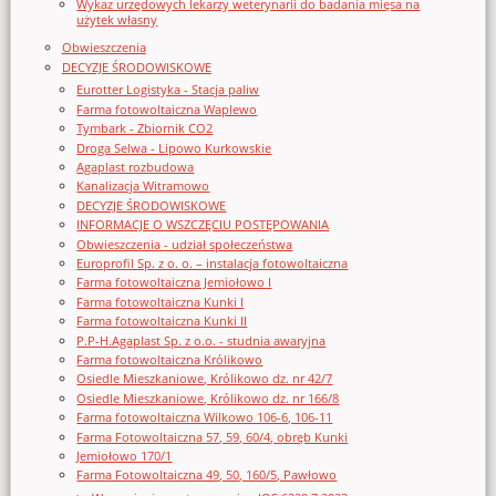
Wykaz urzędowych lekarzy weterynarii do badania mięsa na
użytek własny
Obwieszczenia
DECYZJE ŚRODOWISKOWE
Eurotter Logistyka - Stacja paliw
Farma fotowoltaiczna Waplewo
Tymbark - Zbiornik CO2
Droga Selwa - Lipowo Kurkowskie
Agaplast rozbudowa
Kanalizacja Witramowo
DECYZJE ŚRODOWISKOWE
INFORMACJE O WSZCZĘCIU POSTĘPOWANIA
Obwieszczenia - udział społeczeństwa
Europrofil Sp. z o. o. – instalacja fotowoltaiczna
Farma fotowoltaiczna Jemiołowo I
Farma fotowoltaiczna Kunki I
Farma fotowoltaiczna Kunki II
P.P-H.Agaplast Sp. z o.o. - studnia awaryjna
Farma fotowoltaiczna Królikowo
Osiedle Mieszkaniowe, Królikowo dz. nr 42/7
Osiedle Mieszkaniowe, Królikowo dz. nr 166/8
Farma fotowoltaiczna Wilkowo 106-6, 106-11
Farma Fotowoltaiczna 57, 59, 60/4, obręb Kunki
Jemiołowo 170/1
Farma Fotowoltaiczna 49, 50, 160/5, Pawłowo