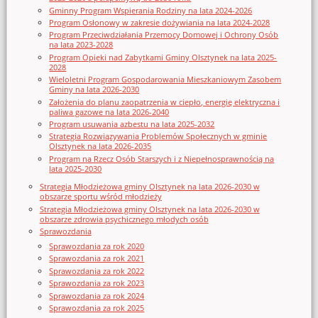
Gminny Program Wspierania Rodziny na lata 2024-2026
Program Osłonowy w zakresie dożywiania na lata 2024-2028
Program Przeciwdziałania Przemocy Domowej i Ochrony Osób
na lata 2023-2028
Program Opieki nad Zabytkami Gminy Olsztynek na lata 2025-
2028
Wieloletni Program Gospodarowania Mieszkaniowym Zasobem
Gminy na lata 2026-2030
Założenia do planu zaopatrzenia w ciepło, energię elektryczna i
paliwa gazowe na lata 2026-2040
Program usuwania azbestu na lata 2025-2032
Strategia Rozwiązywania Problemów Społecznych w gminie
Olsztynek na lata 2026-2035
Program na Rzecz Osób Starszych i z Niepełnosprawnością na
lata 2025-2030
Strategia Młodzieżowa gminy Olsztynek na lata 2026-2030 w
obszarze sportu wśród młodzieży
Strategia Młodzieżowa gminy Olsztynek na lata 2026-2030 w
obszarze zdrowia psychicznego młodych osób
Sprawozdania
Sprawozdania za rok 2020
Sprawozdania za rok 2021
Sprawozdania za rok 2022
Sprawozdania za rok 2023
Sprawozdania za rok 2024
Sprawozdania za rok 2025