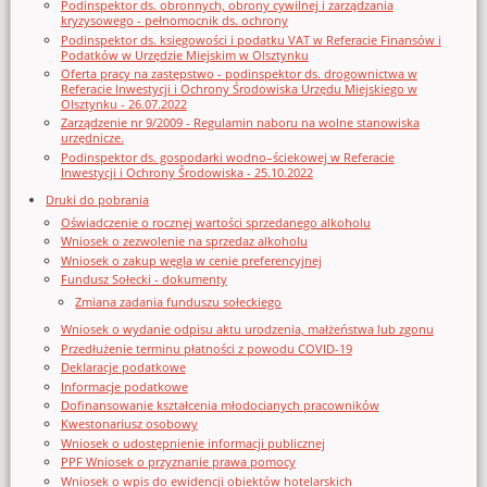
Podinspektor ds. obronnych, obrony cywilnej i zarządzania
kryzysowego - pełnomocnik ds. ochrony
Podinspektor ds. księgowości i podatku VAT w Referacie Finansów i
Podatków w Urzędzie Miejskim w Olsztynku
Oferta pracy na zastępstwo - podinspektor ds. drogownictwa w
Referacie Inwestycji i Ochrony Środowiska Urzędu Miejskiego w
Olsztynku - 26.07.2022
Zarządzenie nr 9/2009 - Regulamin naboru na wolne stanowiska
urzędnicze.
Podinspektor ds. gospodarki wodno–ściekowej w Referacie
Inwestycji i Ochrony Środowiska - 25.10.2022
Druki do pobrania
Oświadczenie o rocznej wartości sprzedanego alkoholu
Wniosek o zezwolenie na sprzedaz alkoholu
Wniosek o zakup węgla w cenie preferencyjnej
Fundusz Sołecki - dokumenty
Zmiana zadania funduszu sołeckiego
Wniosek o wydanie odpisu aktu urodzenia, małżeństwa lub zgonu
Przedłużenie terminu płatności z powodu COVID-19
Deklaracje podatkowe
Informacje podatkowe
Dofinansowanie kształcenia młodocianych pracowników
Kwestonariusz osobowy
Wniosek o udostępnienie informacji publicznej
PPF Wniosek o przyznanie prawa pomocy
Wniosek o wpis do ewidencji obiektów hotelarskich