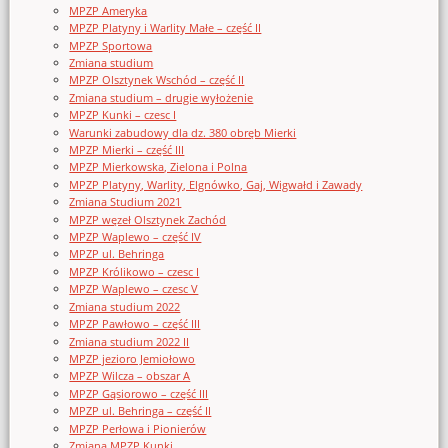
MPZP Ameryka
MPZP Platyny i Warlity Małe – część II
MPZP Sportowa
Zmiana studium
MPZP Olsztynek Wschód – część II
Zmiana studium – drugie wyłożenie
MPZP Kunki – czesc I
Warunki zabudowy dla dz. 380 obręb Mierki
MPZP Mierki – część III
MPZP Mierkowska, Zielona i Polna
MPZP Platyny, Warlity, Elgnówko, Gaj, Wigwałd i Zawady
Zmiana Studium 2021
MPZP węzeł Olsztynek Zachód
MPZP Waplewo – część IV
MPZP ul. Behringa
MPZP Królikowo – czesc I
MPZP Waplewo – czesc V
Zmiana studium 2022
MPZP Pawłowo – część III
Zmiana studium 2022 II
MPZP jezioro Jemiołowo
MPZP Wilcza – obszar A
MPZP Gąsiorowo – część III
MPZP ul. Behringa – część II
MPZP Perłowa i Pionierów
Zmiana MPZP Kunki