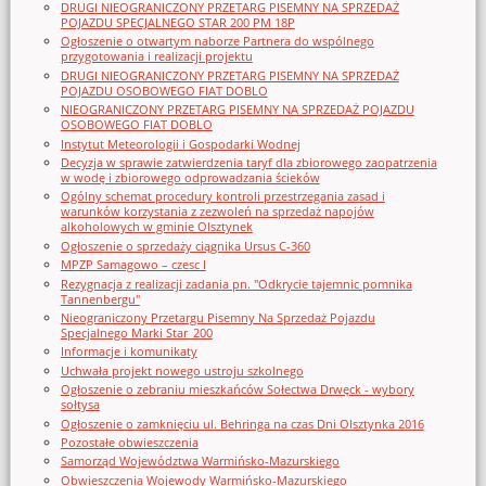
DRUGI NIEOGRANICZONY PRZETARG PISEMNY NA SPRZEDAŻ
POJAZDU SPECJALNEGO STAR 200 PM 18P
Ogłoszenie o otwartym naborze Partnera do wspólnego
przygotowania i realizacji projektu
DRUGI NIEOGRANICZONY PRZETARG PISEMNY NA SPRZEDAŻ
POJAZDU OSOBOWEGO FIAT DOBLO
NIEOGRANICZONY PRZETARG PISEMNY NA SPRZEDAŻ POJAZDU
OSOBOWEGO FIAT DOBLO
Instytut Meteorologii i Gospodarki Wodnej
Decyzja w sprawie zatwierdzenia taryf dla zbiorowego zaopatrzenia
w wodę i zbiorowego odprowadzania ścieków
Ogólny schemat procedury kontroli przestrzegania zasad i
warunków korzystania z zezwoleń na sprzedaż napojów
alkoholowych w gminie Olsztynek
Ogłoszenie o sprzedaży ciągnika Ursus C-360
MPZP Samagowo – czesc I
Rezygnacja z realizacji zadania pn. "Odkrycie tajemnic pomnika
Tannenbergu"
Nieograniczony Przetargu Pisemny Na Sprzedaż Pojazdu
Specjalnego Marki Star_200
Informacje i komunikaty
Uchwała projekt nowego ustroju szkolnego
Ogłoszenie o zebraniu mieszkańców Sołectwa Drwęck - wybory
sołtysa
Ogłoszenie o zamknięciu ul. Behringa na czas Dni Olsztynka 2016
Pozostałe obwieszczenia
Samorząd Województwa Warmińsko-Mazurskiego
Obwieszczenia Wojewody Warmińsko-Mazurskiego