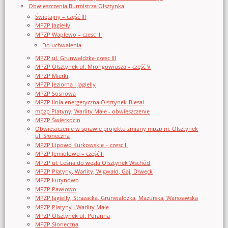
Obwieszczenia Burmistrza Olsztynka
Świętajny – część III
MPZP Jagiełły
MPZP Waplewo – czesc III
Do uchwalenia
MPZP ul. Grunwaldzka-czesc III
MPZP Olsztynek ul. Mrongowiusza – część V
MPZP Mierki
MPZP Jeziorna i Jagielly
MPZP Sosnowa
MPZP linia energetyczna Olsztynek-Biesal
mpzp Platyny, Warlity Małe - obwieszczenie
MPZP Świerkocin
Obwieszczenie w sprawie projektu zmiany mpzp m. Olsztynek
ul. Słoneczna
MPZP Lipowo Kurkowskie – czesc II
MPZP Jemiołowo – część II
MPZP ul. Leśna do węzła Olsztynek Wschód
MPZP Platyny, Warlity, Wigwałd, Gaj, Drwęck
MPZP Łutynowo
MPZP Pawłowo
MPZP Jagielly, Strazacka, Grunwaldzka, Mazurska, Warszawska
MPZP Platyny i Warlity Małe
MPZP Olsztynek ul. Poranna
MPZP Słoneczna