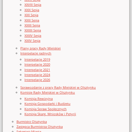
XXVIII Sesja
XXIX Sesja
XXX Sesja
XXXI Sesja
XXXII Sesja
XXXIII Sesja
XXXIV Sesja
XXXV Sesja
Plany pracy Rady Miejskiej
Interpelacje radnych
Interpelacje 2019
Interpelacje 2020
Interpelacje 2021
Interpelacje 2024
Interpelacje 2026
Sprawozdanie z pracy Rady Miejskiej w Olsztynku
Komisje Rady Miejskiej w Olsztynku
Komisja Rewizyjna
Komisja Gospodarki i Budżetu
Komisja Spraw Społecznych
Komisja Skarg, Wniosków i Petycji
Burmistrz Olsztynka
Zastępca Burmistrza Olsztynka
Sekretarz Miasta