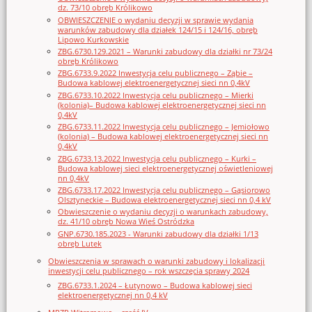
dz. 73/10 obręb Królikowo
OBWIESZCZENIE o wydaniu decyzji w sprawie wydania
warunków zabudowy dla działek 124/15 i 124/16, obręb
Lipowo Kurkowskie
ZBG.6730.129.2021 – Warunki zabudowy dla działki nr 73/24
obręb Królikowo
ZBG.6733.9.2022 Inwestycja celu publicznego – Ząbie –
Budowa kablowej elektroenergetycznej sieci nn 0,4kV
ZBG.6733.10.2022 Inwestycja celu publicznego – Mierki
(kolonia)– Budowa kablowej elektroenergetycznej sieci nn
0,4kV
ZBG.6733.11.2022 Inwestycja celu publicznego – Jemiołowo
(kolonia) – Budowa kablowej elektroenergetycznej sieci nn
0,4kV
ZBG.6733.13.2022 Inwestycja celu publicznego – Kurki –
Budowa kablowej sieci elektroenergetycznej oświetleniowej
nn 0,4kV
ZBG.6733.17.2022 Inwestycja celu publicznego – Gąsiorowo
Olsztyneckie – Budowa elektroenergetycznej sieci nn 0,4 kV
Obwieszczenie o wydaniu decyzji o warunkach zabudowy,
dz. 41/10 obręb Nowa Wieś Ostródzka
GNP.6730.185.2023 - Warunki zabudowy dla działki 1/13
obręb Lutek
Obwieszczenia w sprawach o warunki zabudowy i lokalizacji
inwestycji celu publicznego – rok wszczęcia sprawy 2024
ZBG.6733.1.2024 – Łutynowo – Budowa kablowej sieci
elektroenergetycznej nn 0,4 kV