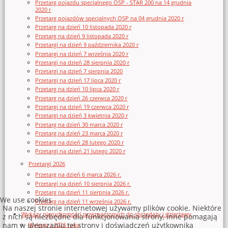
Przetarg pojazdu specjalnego OSP - STAR 200 na 14 grudnia
2020 r
Przetarg pojazdów specjalnych OSP na 04 grudnia 2020 r
Przetarg na dzień 10 listopada 2020 r
Przetarg na dzień 9 listopada 2020 r
Przetargi na dzień 9 października 2020 r
Przetargi na dzień 7 września 2020 r
Przetargi na dzień 28 sierpnia 2020 r
Przetargi na dzień 7 sierpnia 2020
Przetargi na dzień 17 lipca 2020 r
Przetarg na dzień 10 lipca 2020 r
Przetarg na dzień 26 czerwca 2020 r
Przetargi na dzień 19 czerwca 2020 r
Przetargi na dzień 3 kwietnia 2020 r
Przetarg na dzień 30 marca 2020 r
Przetarg na dzień 23 marca 2020 r
Przetarg na dzień 28 lutego 2020 r
Przetargi na dzień 21 lutego 2020 r
Przetargi 2026
Przetarg na dzień 6 marca 2026 r.
Przetargi na dzień 10 sierpnia 2026 r.
Przetarg na dzień 11 sierpnia 2026 r.
We use cookies
Przetarg na dzień 11 września 2026 r.
Na naszej stronie internetowej używamy plików cookie. Niektóre
Wykazy nieruchomości przeznaczonych do sprzedaży i dzierżawy
z nich są niezbędne dla funkcjonowania strony, inne pomagają
nam w ulepszaniu tej strony i doświadczeń użytkownika
Wykazy z 2026 roku