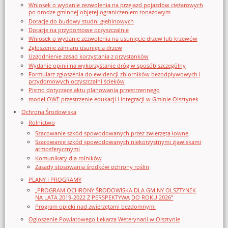
Wniosek o wydanie zezwolenia na przejazd pojazdów ciężarowych
po drodze gminnej objętej ograniczeniem tonażowym
Dotacje do budowy studni głębinowych
Dotacje na przydomowe oczyszczalnie
Wniosek o wydanie zezwolenia na usunięcie drzew lub krzewów
Zgłoszenie zamiaru usunięcia drzew
Uzgodnienie zasad korzystania z przystanków
Wydanie opinii na wykorzystanie dróg w sposób szczególny
Formularz zgłoszenia do ewidencji zbiorników bezodpływowych i
przydomowych oczyszczalni ścieków
Pismo dotyczące aktu planowania przestrzennego
modeLOWE przestrzenie edukacji i integracji w Gminie Olsztynek
Ochrona Środowiska
Rolnictwo
Szacowanie szkód spowodowanych przez zwierzęta łowne
Szacowanie szkód spowodowanych niekorzystnymi zjawiskami
atmosferycznymi
Komunikaty dla rolników
Zasady stosowania środków ochrony roślin
PLANY I PROGRAMY
„PROGRAM OCHRONY ŚRODOWISKA DLA GMINY OLSZTYNEK
NA LATA 2019-2022 Z PERSPEKTYWĄ DO ROKU 2026”
Program opieki nad zwierzętami bezdomnymi
Ogloszenie Powiatowego Lekarza Weterynarii w Olsztynie