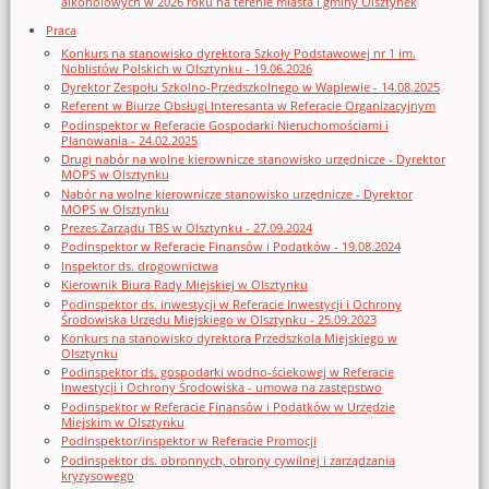
alkoholowych w 2026 roku na terenie miasta i gminy Olsztynek
Praca
Konkurs na stanowisko dyrektora Szkoły Podstawowej nr 1 im.
Noblistów Polskich w Olsztynku - 19.06.2026
Dyrektor Zespołu Szkolno-Przedszkolnego w Waplewie - 14.08.2025
Referent w Biurze Obsługi Interesanta w Referacie Organizacyjnym
Podinspektor w Referacie Gospodarki Nieruchomościami i
Planowania - 24.02.2025
Drugi nabór na wolne kierownicze stanowisko urzędnicze - Dyrektor
MOPS w Olsztynku
Nabór na wolne kierownicze stanowisko urzędnicze - Dyrektor
MOPS w Olsztynku
Prezes Zarządu TBS w Olsztynku - 27.09.2024
Podinspektor w Referacie Finansów i Podatków - 19.08.2024
Inspektor ds. drogownictwa
Kierownik Biura Rady Miejskiej w Olsztynku
Podinspektor ds. inwestycji w Referacie Inwestycji i Ochrony
Środowiska Urzędu Miejskiego w Olsztynku - 25.09.2023
Konkurs na stanowisko dyrektora Przedszkola Miejskiego w
Olsztynku
Podinspektor ds. gospodarki wodno-ściekowej w Referacie
Inwestycji i Ochrony Środowiska - umowa na zastępstwo
Podinspektor w Referacie Finansów i Podatków w Urzędzie
Miejskim w Olsztynku
Podinspektor/inspektor w Referacie Promocji
Podinspektor ds. obronnych, obrony cywilnej i zarządzania
kryzysowego