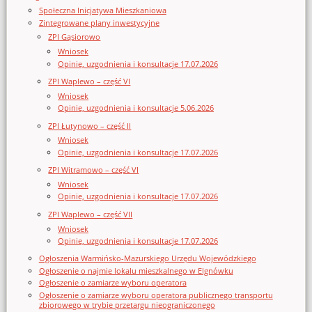
Społeczna Inicjatywa Mieszkaniowa
Zintegrowane plany inwestycyjne
ZPI Gąsiorowo
Wniosek
Opinie, uzgodnienia i konsultacje 17.07.2026
ZPI Waplewo – część VI
Wniosek
Opinie, uzgodnienia i konsultacje 5.06.2026
ZPI Łutynowo – część II
Wniosek
Opinie, uzgodnienia i konsultacje 17.07.2026
ZPI Witramowo – część VI
Wniosek
Opinie, uzgodnienia i konsultacje 17.07.2026
ZPI Waplewo – część VII
Wniosek
Opinie, uzgodnienia i konsultacje 17.07.2026
Ogłoszenia Warmińsko-Mazurskiego Urzędu Wojewódzkiego
Ogłoszenie o najmie lokalu mieszkalnego w Elgnówku
Ogłoszenie o zamiarze wyboru operatora
Ogłoszenie o zamiarze wyboru operatora publicznego transportu
zbiorowego w trybie przetargu nieograniczonego