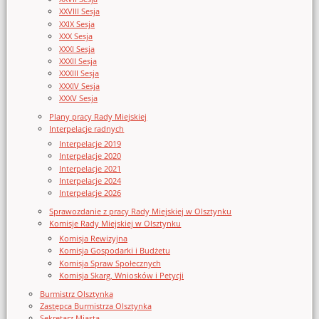
XXVIII Sesja
XXIX Sesja
XXX Sesja
XXXI Sesja
XXXII Sesja
XXXIII Sesja
XXXIV Sesja
XXXV Sesja
Plany pracy Rady Miejskiej
Interpelacje radnych
Interpelacje 2019
Interpelacje 2020
Interpelacje 2021
Interpelacje 2024
Interpelacje 2026
Sprawozdanie z pracy Rady Miejskiej w Olsztynku
Komisje Rady Miejskiej w Olsztynku
Komisja Rewizyjna
Komisja Gospodarki i Budżetu
Komisja Spraw Społecznych
Komisja Skarg, Wniosków i Petycji
Burmistrz Olsztynka
Zastępca Burmistrza Olsztynka
Sekretarz Miasta