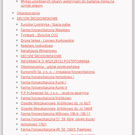
Wykaz urzędowych lekarzy weterynarii do badania mięsa na
użytek własny
Obwieszczenia
DECYZJE ŚRODOWISKOWE
Eurotter Logistyka - Stacja paliw
Farma fotowoltaiczna Waplewo
Tymbark - Zbiornik CO2
Droga Selwa - Lipowo Kurkowskie
Agaplast rozbudowa
Kanalizacja Witramowo
DECYZJE ŚRODOWISKOWE
INFORMACJE O WSZCZĘCIU POSTĘPOWANIA
Obwieszczenia - udział społeczeństwa
Europrofil Sp. z o. o. – instalacja fotowoltaiczna
Farma fotowoltaiczna Jemiołowo I
Farma fotowoltaiczna Kunki I
Farma fotowoltaiczna Kunki II
P.P-H.Agaplast Sp. z o.o. - studnia awaryjna
Farma fotowoltaiczna Królikowo
Osiedle Mieszkaniowe, Królikowo dz. nr 42/7
Osiedle Mieszkaniowe, Królikowo dz. nr 166/8
Farma fotowoltaiczna Wilkowo 106-6, 106-11
Farma Fotowoltaiczna 57, 59, 60/4, obręb Kunki
Jemiołowo 170/1
Farma Fotowoltaiczna 49, 50, 160/5, Pawłowo