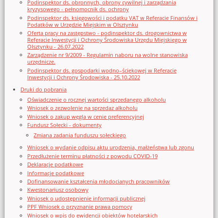
Podinspektor ds. obronnych, obrony cywilnej i zarządzania
kryzysowego - pełnomocnik ds. ochrony
Podinspektor ds. księgowości i podatku VAT w Referacie Finansów i
Podatków w Urzędzie Miejskim w Olsztynku
Oferta pracy na zastępstwo - podinspektor ds. drogownictwa w
Referacie Inwestycji i Ochrony Środowiska Urzędu Miejskiego w
Olsztynku - 26.07.2022
Zarządzenie nr 9/2009 - Regulamin naboru na wolne stanowiska
urzędnicze.
Podinspektor ds. gospodarki wodno–ściekowej w Referacie
Inwestycji i Ochrony Środowiska - 25.10.2022
Druki do pobrania
Oświadczenie o rocznej wartości sprzedanego alkoholu
Wniosek o zezwolenie na sprzedaz alkoholu
Wniosek o zakup węgla w cenie preferencyjnej
Fundusz Sołecki - dokumenty
Zmiana zadania funduszu sołeckiego
Wniosek o wydanie odpisu aktu urodzenia, małżeństwa lub zgonu
Przedłużenie terminu płatności z powodu COVID-19
Deklaracje podatkowe
Informacje podatkowe
Dofinansowanie kształcenia młodocianych pracowników
Kwestonariusz osobowy
Wniosek o udostępnienie informacji publicznej
PPF Wniosek o przyznanie prawa pomocy
Wniosek o wpis do ewidencji obiektów hotelarskich