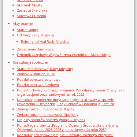
Skarbnik Miasta
Zastępca Skarbnika
Sołectwa i Osiedla
Akty prawne
Statut Gminy
Uchwały Rady Miejskiej
Rejestry uchwał Rady Miejskiej
Zarządzenia Burmistrza
Dziennik Urzędowy Województwa Warmińsko-Mazurskiego
Konsultacje społeczne
Statut Młodzieżowej Rady Miejskiej
Zmiany w statucie MRM
Podział sołectwa Łutynowo
Podział sołectwa Pawłowo
Projekt uchwały Rocznego Programu Współpracy Gminy Olsztynek z
organizacjami pozarządowymi na rok 2022
Konsultacje społeczne dotyczące projektu uchwały w sprawie
utworzenia Olsztyneckiej Rady Seniorów i nadania jej Statutu
Zmiany rodzaju miejscowości Kąpity
Zmiany rodzaju miejscowości Spoguny
Projekty statutów sołectw gminy Olsztynek
Konsultacje projektu „Programu Ochrony Środowiska dla Gminy
Olsztynek na lata 2023-2026 z perspektywą do roku 2030
Konsultacje w sprawie projektu uchwały Rocznego Programu