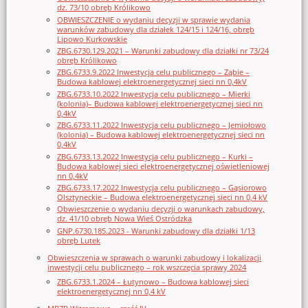
dz. 73/10 obręb Królikowo
OBWIESZCZENIE o wydaniu decyzji w sprawie wydania
warunków zabudowy dla działek 124/15 i 124/16, obręb
Lipowo Kurkowskie
ZBG.6730.129.2021 – Warunki zabudowy dla działki nr 73/24
obręb Królikowo
ZBG.6733.9.2022 Inwestycja celu publicznego – Ząbie –
Budowa kablowej elektroenergetycznej sieci nn 0,4kV
ZBG.6733.10.2022 Inwestycja celu publicznego – Mierki
(kolonia)– Budowa kablowej elektroenergetycznej sieci nn
0,4kV
ZBG.6733.11.2022 Inwestycja celu publicznego – Jemiołowo
(kolonia) – Budowa kablowej elektroenergetycznej sieci nn
0,4kV
ZBG.6733.13.2022 Inwestycja celu publicznego – Kurki –
Budowa kablowej sieci elektroenergetycznej oświetleniowej
nn 0,4kV
ZBG.6733.17.2022 Inwestycja celu publicznego – Gąsiorowo
Olsztyneckie – Budowa elektroenergetycznej sieci nn 0,4 kV
Obwieszczenie o wydaniu decyzji o warunkach zabudowy,
dz. 41/10 obręb Nowa Wieś Ostródzka
GNP.6730.185.2023 - Warunki zabudowy dla działki 1/13
obręb Lutek
Obwieszczenia w sprawach o warunki zabudowy i lokalizacji
inwestycji celu publicznego – rok wszczęcia sprawy 2024
ZBG.6733.1.2024 – Łutynowo – Budowa kablowej sieci
elektroenergetycznej nn 0,4 kV