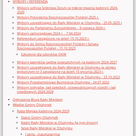
WYBORY I REFERENDA
Wybory sołtysa Sołectwa Zezuty w trakcie trwania kadencji 2024-
2029
Wybory Prezydenta Rzeczypospolitej Polskiej 2025 r.
Wybory uzupełniające do Rady Miejskiej w Olsztynku - 25.05.2025 r
Wybory do Parlamentu Europejskiego - 9 czerwca 2024 r.
Wybory samorządowe 2024 r. - 7.04.2024
Referendum zarządzone na dzień 15.10.2023 r.
Wybory do Sejmu Rzeczypospolitej Polskiej i Senatu
Rzeczypospolitej Polskiej - 15.10.2023
Szkolenie dla członków OKW
Wybory ławników sądów powszechnych na kadencję 2024-2027
Wybory uzupełniające do Rady Miejskiej w Olsztynku w okręgu
wyborczym nr 3 zarządzone na dzień 15 stycznia 2023 r.
Wybory uzupełniające do Rady Miejskiej w Olsztynku - 23.10.2022
Wybory Przedterminowe Burmistrza Olsztynka - 24.07.2022
Wybory sołtysów, rad sołeckich, przewodniczących osiedli i rad
osiedlowych 2024-2029
Ogłoszenia Biura Rady Miejskiej
Władze Gminy Olsztynek
Rada Miejska kadencja 2024-2029
Statut Gminy Olsztynek
Radni Rady Miejskiej w Olsztynku (w tym dyżury)
Sesje Rady Miejskiej w Olsztynku
I sesja - inauguracyjna