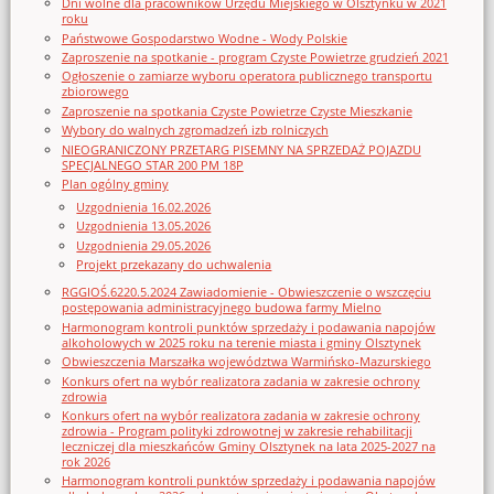
Dni wolne dla pracowników Urzędu Miejskiego w Olsztynku w 2021
roku
Państwowe Gospodarstwo Wodne - Wody Polskie
Zaproszenie na spotkanie - program Czyste Powietrze grudzień 2021
Ogłoszenie o zamiarze wyboru operatora publicznego transportu
zbiorowego
Zaproszenie na spotkania Czyste Powietrze Czyste Mieszkanie
Wybory do walnych zgromadzeń izb rolniczych
NIEOGRANICZONY PRZETARG PISEMNY NA SPRZEDAŻ POJAZDU
SPECJALNEGO STAR 200 PM 18P
Plan ogólny gminy
Uzgodnienia 16.02.2026
Uzgodnienia 13.05.2026
Uzgodnienia 29.05.2026
Projekt przekazany do uchwalenia
RGGIOŚ.6220.5.2024 Zawiadomienie - Obwieszczenie o wszczęciu
postępowania administracyjnego budowa farmy Mielno
Harmonogram kontroli punktów sprzedaży i podawania napojów
alkoholowych w 2025 roku na terenie miasta i gminy Olsztynek
Obwieszczenia Marszałka województwa Warmińsko-Mazurskiego
Konkurs ofert na wybór realizatora zadania w zakresie ochrony
zdrowia
Konkurs ofert na wybór realizatora zadania w zakresie ochrony
zdrowia - Program polityki zdrowotnej w zakresie rehabilitacji
leczniczej dla mieszkańców Gminy Olsztynek na lata 2025-2027 na
rok 2026
Harmonogram kontroli punktów sprzedaży i podawania napojów