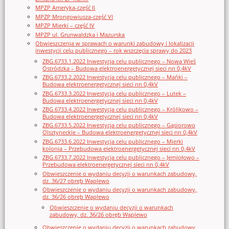
MPZP Ameryka-część II
MPZP Mrongowiusza-część VI
MPZP Mierki – część IV
MPZP ul. Grunwaldzka i Mazurska
Obwieszczenia w sprawach o warunki zabudowy i lokalizacji
inwestycji celu publicznego – rok wszczęcia sprawy do 2023
ZBG.6733.1.2022 Inwestycja celu publicznego – Nowa Wieś
Ostródzka – Budowa elektroenergetycznej sieci nn 0,4kV
ZBG.6733.2.2022 Inwestycja celu publicznego – Mańki –
Budowa elektroenergetycznej sieci nn 0,4kV
ZBG.6733.3.2022 Inwestycja celu publicznego – Lutek –
Budowa elektroenergetycznej sieci nn 0,4kV
ZBG.6733.4.2022 Inwestycja celu publicznego – Królikowo –
Budowa elektroenergetycznej sieci nn 0,4kV
ZBG.6733.5.2022 Inwestycja celu publicznego – Gąsiorowo
Olsztyneckie – Budowa elektroenergetycznej sieci nn 0,4kV
ZBG.6733.6.2022 Inwestycja celu publicznego – Mierki
kolonia – Przebudowa elektroenergetycznej sieci nn 0,4kV
ZBG.6733.7.2022 Inwestycja celu publicznego – Jemiołowo –
Przebudowa elektroenergetycznej sieci nn 0,4kV
Obwieszczenie o wydaniu decyzji o warunkach zabudowy,
dz. 36/27 obręb Waplewo
Obwieszczenie o wydaniu decyzji o warunkach zabudowy,
dz. 36/26 obręb Waplewo
Obwieszczenie o wydaniu decyzji o warunkach
zabudowy, dz. 36/26 obręb Waplewo
Obwieszczenie o wydaniu decyzji o warunkach zabudowy,