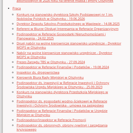
alkoholowych w 2026 roku na terenie miasta i gminy Olsztynek
Praca
Konkurs na stanowisko dyrektora Szkoły Podstawowej nr 1 im.
Noblistów Polskich w Olsztynku - 19.06.2026
Dyrektor Zespołu Szkolno-Przedszkolnego w Waplewie - 14.08.2025
Referent w Biurze Obsługi Interesanta w Referacie Organizacyjnym
Podinspektor w Referacie Gospodarki Nieruchomościami i
Planowania - 24.02.2025
Drugi nabór na wolne kierownicze stanowisko urzędnicze - Dyrektor
MOPS w Olsztynku
Nabór na wolne kierownicze stanowisko urzędnicze - Dyrektor
MOPS w Olsztynku
Prezes Zarządu TBS w Olsztynku - 27.09.2024
Podinspektor w Referacie Finansów i Podatków - 19.08.2024
Inspektor ds. drogownictwa
Kierownik Biura Rady Miejskiej w Olsztynku
Podinspektor ds. inwestycji w Referacie Inwestycji i Ochrony
Środowiska Urzędu Miejskiego w Olsztynku - 25.09.2023
Konkurs na stanowisko dyrektora Przedszkola Miejskiego w
Olsztynku
Podinspektor ds. gospodarki wodno-ściekowej w Referacie
Inwestycji i Ochrony Środowiska - umowa na zastępstwo
Podinspektor w Referacie Finansów i Podatków w Urzędzie
Miejskim w Olsztynku
Podinspektor/inspektor w Referacie Promocji
Podinspektor ds. obronnych, obrony cywilnej i zarządzania
kryzysowego