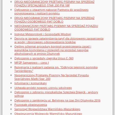
DRUGI NIEOGRANICZONY PRZETARG PISEMNY NA SPRZEDAŻ
POJAZDU SPECJALNEGO STAR 200 PM 18P
Ogłoszenie o otwartym naborze Partnera do wspólnego
przygotowania i realizacji projektu
DRUGI NIEOGRANICZONY PRZETARG PISEMNY NA SPRZEDAŻ
POJAZDU OSOBOWEGO FIAT DOBLO
NIEOGRANICZONY PRZETARG PISEMNY NA SPRZEDAŻ POJAZDU
OSOBOWEGO FIAT DOBLO
Instytut Meteorologii i Gospodarki Wodnej
Decyzja w sprawie zatwierdzenia taryf dla zbiorowego zaopatrzenia
w wodę i zbiorowego odprowadzania ścieków
Ogólny schemat procedury kontroli przestrzegania zasad i
warunków korzystania z zezwoleń na sprzedaż napojów
alkoholowych w gminie Olsztynek
Ogłoszenie o sprzedaży ciągnika Ursus C-360
MPZP Samagowo – czesc I
Rezygnacja z realizacji zadania pn. "Odkrycie tajemnic pomnika
Tannenbergu"
Nieograniczony Przetargu Pisemny Na Sprzedaż Pojazdu
Specjalnego Marki Star_200
Informacje i komunikaty
Uchwała projekt nowego ustroju szkolnego
Ogłoszenie o zebraniu mieszkańców Sołectwa Drwęck - wybory
sołtysa
Ogłoszenie o zamknięciu ul. Behringa na czas Dni Olsztynka 2016
Pozostałe obwieszczenia
Samorząd Województwa Warmińsko-Mazurskiego
Obwieszczenia Wojewody Warmińsko-Mazurskiego