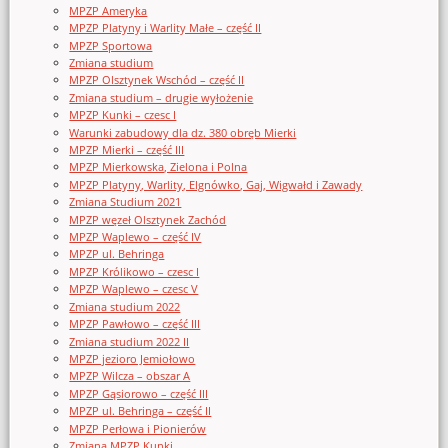
MPZP Ameryka
MPZP Platyny i Warlity Małe – część II
MPZP Sportowa
Zmiana studium
MPZP Olsztynek Wschód – część II
Zmiana studium – drugie wyłożenie
MPZP Kunki – czesc I
Warunki zabudowy dla dz. 380 obręb Mierki
MPZP Mierki – część III
MPZP Mierkowska, Zielona i Polna
MPZP Platyny, Warlity, Elgnówko, Gaj, Wigwałd i Zawady
Zmiana Studium 2021
MPZP węzeł Olsztynek Zachód
MPZP Waplewo – część IV
MPZP ul. Behringa
MPZP Królikowo – czesc I
MPZP Waplewo – czesc V
Zmiana studium 2022
MPZP Pawłowo – część III
Zmiana studium 2022 II
MPZP jezioro Jemiołowo
MPZP Wilcza – obszar A
MPZP Gąsiorowo – część III
MPZP ul. Behringa – część II
MPZP Perłowa i Pionierów
Zmiana MPZP Kunki