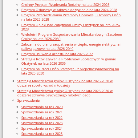
Gminny Program Wspierania Rodziny na lata 2024-2026
Program Osłonowy w zakresie dożywiania na lata 2024-2028
Program Przeciwdziałania Przemocy Domowej i Ochrony Osób
na lata 2023-2028
Program Opieki nad Zabytkami Gminy Olsztynek na lata 2025-
2028
Wieloletni Program Gospodarowania Mieszkaniowym Zasobem
Gminy na lata 2026-2030
Założenia do planu zaopatrzenia w ciepło, energię elektryczna i
paliwa gazowe na lata 2026-2040
Program usuwania azbestu na lata 2025-2032
Strategia Rozwiązywania Problemów Społecznych w gminie
Olsztynek na lata 2026-2035
Program na Rzecz Osób Starszych i z Niepełnosprawnością na
lata 2025-2030
Strategia Młodzieżowa gminy Olsztynek na lata 2026-2030 w
obszarze sportu wśród młodzieży
Strategia Młodzieżowa gminy Olsztynek na lata 2026-2030 w
obszarze zdrowia psychicznego młodych osób
Sprawozdania
Sprawozdania za rok 2020
Sprawozdania za rok 2021
Sprawozdania za rok 2022
Sprawozdania za rok 2023
Sprawozdania za rok 2024
Sprawozdania za rok 2025