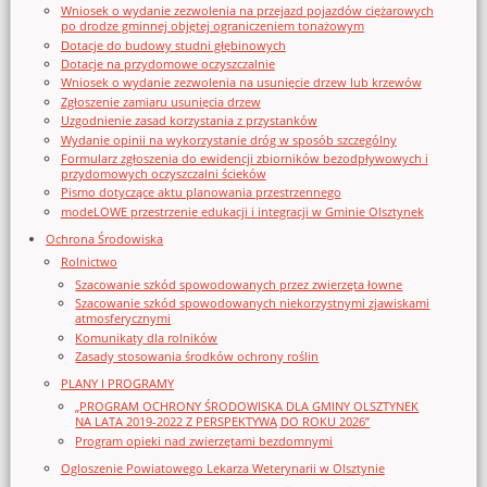
Wniosek o wydanie zezwolenia na przejazd pojazdów ciężarowych
po drodze gminnej objętej ograniczeniem tonażowym
Dotacje do budowy studni głębinowych
Dotacje na przydomowe oczyszczalnie
Wniosek o wydanie zezwolenia na usunięcie drzew lub krzewów
Zgłoszenie zamiaru usunięcia drzew
Uzgodnienie zasad korzystania z przystanków
Wydanie opinii na wykorzystanie dróg w sposób szczególny
Formularz zgłoszenia do ewidencji zbiorników bezodpływowych i
przydomowych oczyszczalni ścieków
Pismo dotyczące aktu planowania przestrzennego
modeLOWE przestrzenie edukacji i integracji w Gminie Olsztynek
Ochrona Środowiska
Rolnictwo
Szacowanie szkód spowodowanych przez zwierzęta łowne
Szacowanie szkód spowodowanych niekorzystnymi zjawiskami
atmosferycznymi
Komunikaty dla rolników
Zasady stosowania środków ochrony roślin
PLANY I PROGRAMY
„PROGRAM OCHRONY ŚRODOWISKA DLA GMINY OLSZTYNEK
NA LATA 2019-2022 Z PERSPEKTYWĄ DO ROKU 2026”
Program opieki nad zwierzętami bezdomnymi
Ogloszenie Powiatowego Lekarza Weterynarii w Olsztynie