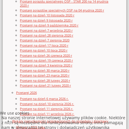
Przetarg pojazdu specjalnego OSP - STAR 200 na 14 grudnia
2020 r
Przetarg pojazdów specjalnych OSP na 04 grudnia 2020 r
Przetarg na dzień 10 listopada 2020 r
Przetarg na dzień 9 listopada 2020 r
Przetargi na dzień 9 października 2020 r
Przetargi na dzień 7 września 2020 r
Przetargi na dzień 28 sierpnia 2020 r
Przetargi na dzień 7 sierpnia 2020
Przetargi na dzień 17 lipca 2020 r
Przetarg na dzień 10 lipca 2020 r
Przetarg na dzień 26 czerwca 2020 r
Przetargi na dzień 19 czerwca 2020 r
Przetargi na dzień 3 kwietnia 2020 r
Przetarg na dzień 30 marca 2020 r
Przetarg na dzień 23 marca 2020 r
Przetarg na dzień 28 lutego 2020 r
Przetargi na dzień 21 lutego 2020 r
Przetargi 2026
Przetarg na dzień 6 marca 2026 r.
Przetargi na dzień 10 sierpnia 2026 r.
Przetarg na dzień 11 sierpnia 2026 r.
We use cookies
Przetarg na dzień 11 września 2026 r.
Na naszej stronie internetowej używamy plików cookie. Niektóre
Wykazy nieruchomości przeznaczonych do sprzedaży i dzierżawy
z nich są niezbędne dla funkcjonowania strony, inne pomagają
nam w ulepszaniu tej strony i doświadczeń użytkownika
Wykazy z 2026 roku