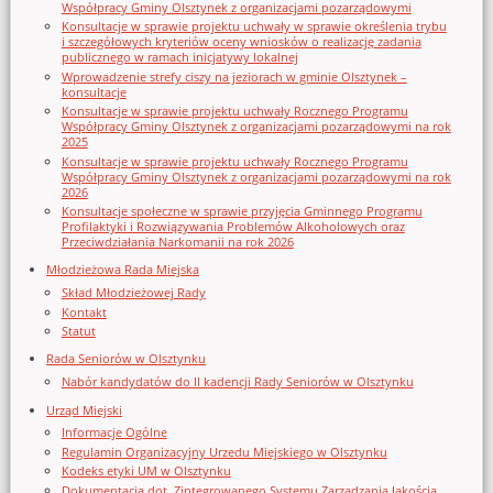
Współpracy Gminy Olsztynek z organizacjami pozarządowymi
Konsultacje w sprawie projektu uchwały w sprawie określenia trybu
i szczegółowych kryteriów oceny wniosków o realizację zadania
publicznego w ramach inicjatywy lokalnej
Wprowadzenie strefy ciszy na jeziorach w gminie Olsztynek –
konsultacje
Konsultacje w sprawie projektu uchwały Rocznego Programu
Współpracy Gminy Olsztynek z organizacjami pozarządowymi na rok
2025
Konsultacje w sprawie projektu uchwały Rocznego Programu
Współpracy Gminy Olsztynek z organizacjami pozarządowymi na rok
2026
Konsultacje społeczne w sprawie przyjęcia Gminnego Programu
Profilaktyki i Rozwiązywania Problemów Alkoholowych oraz
Przeciwdziałania Narkomanii na rok 2026
Młodzieżowa Rada Miejska
Skład Młodzieżowej Rady
Kontakt
Statut
Rada Seniorów w Olsztynku
Nabór kandydatów do II kadencji Rady Seniorów w Olsztynku
Urząd Miejski
Informacje Ogólne
Regulamin Organizacyjny Urzedu Miejskiego w Olsztynku
Kodeks etyki UM w Olsztynku
Dokumentacja dot. Zintegrowanego Systemu Zarządzania Jakością