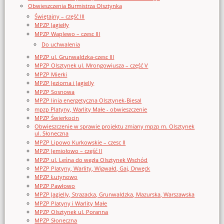
Obwieszczenia Burmistrza Olsztynka
Świętajny – część III
MPZP Jagiełły
MPZP Waplewo – czesc III
Do uchwalenia
MPZP ul. Grunwaldzka-czesc III
MPZP Olsztynek ul. Mrongowiusza – część V
MPZP Mierki
MPZP Jeziorna i Jagielly
MPZP Sosnowa
MPZP linia energetyczna Olsztynek-Biesal
mpzp Platyny, Warlity Małe - obwieszczenie
MPZP Świerkocin
Obwieszczenie w sprawie projektu zmiany mpzp m. Olsztynek
ul. Słoneczna
MPZP Lipowo Kurkowskie – czesc II
MPZP Jemiołowo – część II
MPZP ul. Leśna do węzła Olsztynek Wschód
MPZP Platyny, Warlity, Wigwałd, Gaj, Drwęck
MPZP Łutynowo
MPZP Pawłowo
MPZP Jagielly, Strazacka, Grunwaldzka, Mazurska, Warszawska
MPZP Platyny i Warlity Małe
MPZP Olsztynek ul. Poranna
MPZP Słoneczna