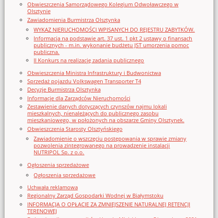
Obwieszczenia Samorządowego Kolegium Odwoławczego w
Olsztynie
Zawiadomienia Burmistrza Olsztynka
WYKAZ NIERUCHOMOŚCI WPISANYCH DO REJESTRU ZABYTKÓW.
Informacja na podstawie art. 37 ust. 1 pkt 2 ustawy o finansach
publicznych - m.in. wykonanie budżetu JST umorzenia pomoc
publiczna.
II Konkurs na realizację zadania publicznego
Obwieszczenia Ministra Infrastruktury i Budwonictwa
Sprzedaż pojazdu Volkswagen Transporter T4
Decyzje Burmistrza Olsztynka
Informacje dla Zarządców Nieruchomości
Zestawienie danych dotyczących czynszów najmu lokali
mieszkalnych, nienależących do publicznego zasobu
mieszkaniowego, w położonych na obszarze Gminy Olsztynek.
Obwieszczenia Starosty Olsztyńskiego
Zawiadomienie o wszczęciu postępowania w sprawie zmiany
pozwolenia zintegrowanego na prowadzenie instalacji
NUTRIPOL Sp. z o.o.
Ogłoszenia sprzedażowe
Ogłoszenia sprzedażowe
Uchwała reklamowa
Regionalny Zarząd Gospodarki Wodnej w Białymstoku
INFORMACJA O OPŁACIE ZA ZMNIEJSZENIE NATURALNEJ RETENCJI
TERENOWEJ