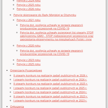
Petycje z 2024 roku
Petycje z 2025 roku
Petycje z 2026 roku
Petycje skierowane do Rady Miejskiej w Olsztynku
Petycje z 2021 roku
Petycja dot. podjęcia uchwały w sprawie gwarancji
producentów szczepionek na COVID-19
Petycja dot. podjęcia uchwały poierającej list otwarty STOP
zabójczenmu GMO - STOP niebezpiecznej szczepionce oraz
zaprzestania eksperymentu na mieszkańcach Polski i inne
Petycje z 2020 roku
Petycja dot. podjęcia uchwały w sprawie gwarancji
producentów szczepionek na COVID-19
Petycje z 2023 roku
Petycje z 2025 roku
Organizacje Pozarządowe
II otwarty konkurs na realizację zadań publicznych w 2026 r.
I otwarty konkurs na realizację zadań publicznych w 2026 r.
II otwarty konkurs na realizację zadań publicznych w 2025 r.
I otwarty konkurs na realizację zadań publicznych w 2025 r.
I otwarty konkurs na realizację zadań publicznych w 2024 r.
II otwarty konkurs na realizację zadań publicznych w 2023 r.
I otwarty konkurs na realizację zadań publicznych w 2023 r.
Ogłoszenia