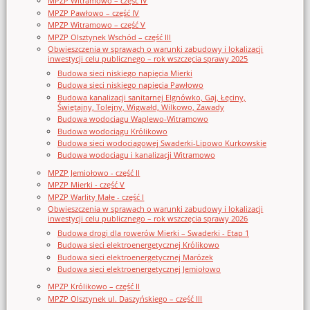
MPZP Witramowo – część IV
MPZP Pawłowo – część IV
MPZP Witramowo – część V
MPZP Olsztynek Wschód – część III
Obwieszczenia w sprawach o warunki zabudowy i lokalizacji
inwestycji celu publicznego – rok wszczęcia sprawy 2025
Budowa sieci niskiego napięcia Mierki
Budowa sieci niskiego napięcia Pawłowo
Budowa kanalizacji sanitarnej Elgnówko, Gaj, Łęciny,
Świętajny, Tolejny, Wigwałd, Wilkowo, Zawady
Budowa wodociągu Waplewo-Witramowo
Budowa wodociągu Królikowo
Budowa sieci wodociągowej Swaderki-Lipowo Kurkowskie
Budowa wodociągu i kanalizacji Witramowo
MPZP Jemiołowo - część II
MPZP Mierki - część V
MPZP Warlity Małe - część I
Obwieszczenia w sprawach o warunki zabudowy i lokalizacji
inwestycji celu publicznego – rok wszczęcia sprawy 2026
Budowa drogi dla rowerów Mierki – Swaderki - Etap 1
Budowa sieci elektroenergetycznej Królikowo
Budowa sieci elektroenergetycznej Marózek
Budowa sieci elektroenergetycznej Jemiołowo
MPZP Królikowo – część II
MPZP Olsztynek ul. Daszyńskiego – część III