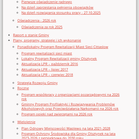
Pierwsze oświadczenie radnego
Na dzień zaprzestania pełnienia obowiązków
Na dzień rozwiązania stosunku pracy - 27.10.2025
Oświadczenia - 2026 rok
Oświadczenia za rok 2025
Raport o stanie Gminy
Plany, programy, strategie i ich wykonanie
Ponadlokalny Program Rewitalizacji Miast Sieci Cittaslow
Program rewitalizacji sieci miast
Lokalny Program Rewitalizacji gminy Olsztynek
Aktualizacja LPR – październik 2016
Aktualizacja LPR – lipiec 2017
Aktualizacja LPR – czerwiec 2018
Strategia Rozwoju Gminy
Roczne
Program współpracy z organizacjami pozarządowymi na 2026
rok
Gminny Program Profilaktyki i Rozwiązywania Problemów
Alkoholowych oraz Przeciwdziałania Narkomanii na 2026 rok
Program opieki nad zwierzętami na 2026 rok
Wieloletnie
Plan Odnowy Miejscowości Waplewo na lata 2021-2028
Program Ochrony Środowiska dla Gminy Olsztynek na lata
2023-2026 z perspektywą do 2030 roku