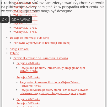
(Tracking Cookies). Możesz sam zdecydować, czy chcesz zezwolić
Wykazy z 2025 roku
na pliki cookie. Należy pamiętać, że w przypadku odrzucenia, nie
Wykazy z 2024 roku
wszystkie funkcje strony mogą być dostępne.
Wykazy z 2023 roku
Wykazy z 2022 roku
OK
ODMAWIAĆ
Wykazy z 2021 roku
Wykazy z 2020 roku
Wykazy z 2019 roku
Wykazy z 2018 roku
Dostęp do informacji publicznej
Ponowne wykorzystanie informacji publicznej
Skargi i wnioski
Petycje
Petycje skierowane do Burmistrza Olsztynka
Petycje z 2020 roku
Petycja dot. poprawy infrastruktury drogi gminnej nr
281409_5.0014
Petycje z 2021 roku
Petycja dot. konkursu: Rodzinne Miejsce Zabaw -
Podwórko NIVEA
Petycja dotycząca poprawy stanu i oznakowania dwóch
odcinków dróg gminnych biegących do granicy gminy
Petycje z 2022 roku
Petycje z 2023 roku