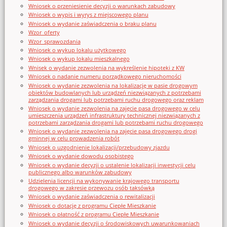
Wniosek o przeniesienie decyzji o warunkach zabudowy
Wniosek o wypis i wyrys z miejscowego planu
Wniosek o wydanie zaświadczenia o braku planu
Wzor_oferty
Wzor_sprawozdania
Wniosek o wykup lokalu użytkowego
Wniosek o wykup lokalu mieszkalnego
Wnisek o wydanie zezwolenia na wykreślenie hipoteki z KW
Wniosek o nadanie numeru porządkowego nieruchomości
Wniosek o wydanie zezwolenia na lokalizację w pasie drogowym
obiektów budowlanych lub urządzeń niezwiązanych z potrzebami
zarządzania drogami lub potrzebami ruchu drogowego oraz reklam
Wniosek o wydanie zezwolenia na zajęcie pasa drogowego w celu
umieszczenia urządzeń infrastruktury technicznej niezwiązanych z
potrzebami zarządzania drogami lub potrzebami ruchu drogowego
Wniosek o wydanie zezwolenia na zajęcie pasa drogowego drogi
gminnej w celu prowadzenia robót
Wniosek o uzgodnienie lokalizacji/przebudowy zjazdu
Wniosek o wydanie dowodu osobistego
Wniosek o wydanie decyzji o ustalenie lokalizacji inwestycji celu
publicznego albo warunków zabudowy
Udzielenia licencji na wykonywanie krajowego transportu
drogowego w zakresie przewozu osób taksówką
Wniosek o wydanie zaświadczenia o rewitalizacji
Wniosek o dotację z programu Ciepłe Mieszkanie
Wniosek o płatność z programu Ciepłe Mieszkanie
Wniosek o wydanie decyzji o środowiskowych uwarunkowaniach