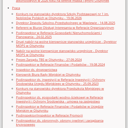
alkoholowych w 2026 roku na terenie miasta i gminy Olsztynek
Praca
Konkurs na stanowisko dyrektora Szkoły Podstawowej nr 1 im.
Noblistów Polskich w Olsztynku - 19.06.2026
Dyrektor Zespołu Szkolno-Przedszkolnego w Waplewie - 14.08.2025
Referent w Biurze Obsługi Interesanta w Referacie Organizacyjnym
Podinspektor w Referacie Gospodarki Nieruchomościami i
Planowania - 24.02.2025
Drugi nabór na wolne kierownicze stanowisko urzędnicze - Dyrektor
MOPS w Olsztynku
Nabór na wolne kierownicze stanowisko urzędnicze - Dyrektor
MOPS w Olsztynku
Prezes Zarządu TBS w Olsztynku - 27.09.2024
Podinspektor w Referacie Finansów i Podatków - 19.08.2024
Inspektor ds. drogownictwa
Kierownik Biura Rady Miejskiej w Olsztynku
Podinspektor ds. inwestycji w Referacie Inwestycji i Ochrony
Środowiska Urzędu Miejskiego w Olsztynku - 25.09.2023
Konkurs na stanowisko dyrektora Przedszkola Miejskiego w
Olsztynku
Podinspektor ds. gospodarki wodno-ściekowej w Referacie
Inwestycji i Ochrony Środowiska - umowa na zastępstwo
Podinspektor w Referacie Finansów i Podatków w Urzędzie
Miejskim w Olsztynku
Podinspektor/inspektor w Referacie Promocji
Podinspektor ds. obronnych, obrony cywilnej i zarządzania
kryzysowego