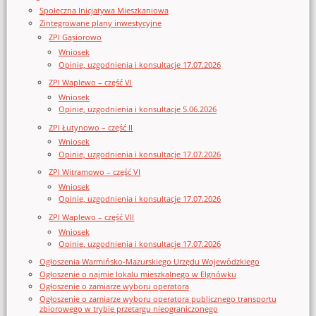
Społeczna Inicjatywa Mieszkaniowa
Zintegrowane plany inwestycyjne
ZPI Gąsiorowo
Wniosek
Opinie, uzgodnienia i konsultacje 17.07.2026
ZPI Waplewo – część VI
Wniosek
Opinie, uzgodnienia i konsultacje 5.06.2026
ZPI Łutynowo – część II
Wniosek
Opinie, uzgodnienia i konsultacje 17.07.2026
ZPI Witramowo – część VI
Wniosek
Opinie, uzgodnienia i konsultacje 17.07.2026
ZPI Waplewo – część VII
Wniosek
Opinie, uzgodnienia i konsultacje 17.07.2026
Ogłoszenia Warmińsko-Mazurskiego Urzędu Wojewódzkiego
Ogłoszenie o najmie lokalu mieszkalnego w Elgnówku
Ogłoszenie o zamiarze wyboru operatora
Ogłoszenie o zamiarze wyboru operatora publicznego transportu
zbiorowego w trybie przetargu nieograniczonego