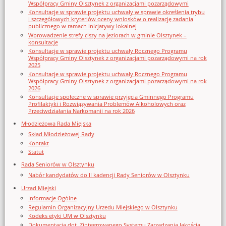
Współpracy Gminy Olsztynek z organizacjami pozarządowymi
Konsultacje w sprawie projektu uchwały w sprawie określenia trybu
i szczegółowych kryteriów oceny wniosków o realizację zadania
publicznego w ramach inicjatywy lokalnej
Wprowadzenie strefy ciszy na jeziorach w gminie Olsztynek –
konsultacje
Konsultacje w sprawie projektu uchwały Rocznego Programu
Współpracy Gminy Olsztynek z organizacjami pozarządowymi na rok
2025
Konsultacje w sprawie projektu uchwały Rocznego Programu
Współpracy Gminy Olsztynek z organizacjami pozarządowymi na rok
2026
Konsultacje społeczne w sprawie przyjęcia Gminnego Programu
Profilaktyki i Rozwiązywania Problemów Alkoholowych oraz
Przeciwdziałania Narkomanii na rok 2026
Młodzieżowa Rada Miejska
Skład Młodzieżowej Rady
Kontakt
Statut
Rada Seniorów w Olsztynku
Nabór kandydatów do II kadencji Rady Seniorów w Olsztynku
Urząd Miejski
Informacje Ogólne
Regulamin Organizacyjny Urzedu Miejskiego w Olsztynku
Kodeks etyki UM w Olsztynku
Dokumentacja dot. Zintegrowanego Systemu Zarządzania Jakością