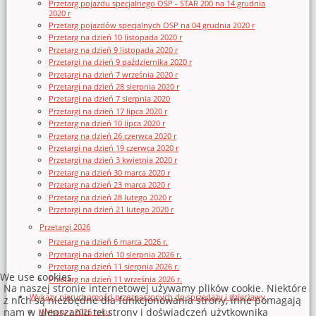
Przetarg pojazdu specjalnego OSP - STAR 200 na 14 grudnia
2020 r
Przetarg pojazdów specjalnych OSP na 04 grudnia 2020 r
Przetarg na dzień 10 listopada 2020 r
Przetarg na dzień 9 listopada 2020 r
Przetargi na dzień 9 października 2020 r
Przetargi na dzień 7 września 2020 r
Przetargi na dzień 28 sierpnia 2020 r
Przetargi na dzień 7 sierpnia 2020
Przetargi na dzień 17 lipca 2020 r
Przetarg na dzień 10 lipca 2020 r
Przetarg na dzień 26 czerwca 2020 r
Przetargi na dzień 19 czerwca 2020 r
Przetargi na dzień 3 kwietnia 2020 r
Przetarg na dzień 30 marca 2020 r
Przetarg na dzień 23 marca 2020 r
Przetarg na dzień 28 lutego 2020 r
Przetargi na dzień 21 lutego 2020 r
Przetargi 2026
Przetarg na dzień 6 marca 2026 r.
Przetargi na dzień 10 sierpnia 2026 r.
Przetarg na dzień 11 sierpnia 2026 r.
We use cookies
Przetarg na dzień 11 września 2026 r.
Na naszej stronie internetowej używamy plików cookie. Niektóre
Wykazy nieruchomości przeznaczonych do sprzedaży i dzierżawy
z nich są niezbędne dla funkcjonowania strony, inne pomagają
nam w ulepszaniu tej strony i doświadczeń użytkownika
Wykazy z 2026 roku