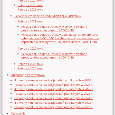
Petycje z 2024 roku
Petycje z 2025 roku
Petycje z 2026 roku
Petycje skierowane do Rady Miejskiej w Olsztynku
Petycje z 2021 roku
Petycja dot. podjęcia uchwały w sprawie gwarancji
producentów szczepionek na COVID-19
Petycja dot. podjęcia uchwały poierającej list otwarty STOP
zabójczenmu GMO - STOP niebezpiecznej szczepionce oraz
zaprzestania eksperymentu na mieszkańcach Polski i inne
Petycje z 2020 roku
Petycja dot. podjęcia uchwały w sprawie gwarancji
producentów szczepionek na COVID-19
Petycje z 2023 roku
Petycje z 2025 roku
Organizacje Pozarządowe
II otwarty konkurs na realizację zadań publicznych w 2026 r.
I otwarty konkurs na realizację zadań publicznych w 2026 r.
II otwarty konkurs na realizację zadań publicznych w 2025 r.
I otwarty konkurs na realizację zadań publicznych w 2025 r.
I otwarty konkurs na realizację zadań publicznych w 2024 r.
II otwarty konkurs na realizację zadań publicznych w 2023 r.
I otwarty konkurs na realizację zadań publicznych w 2023 r.
Ogłoszenia