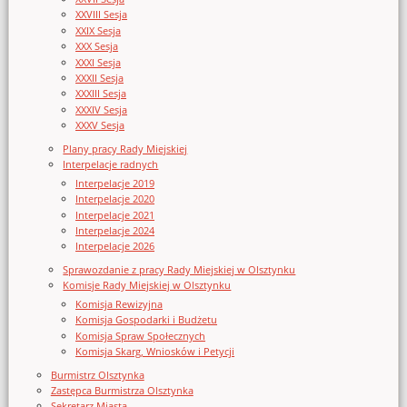
XXVIII Sesja
XXIX Sesja
XXX Sesja
XXXI Sesja
XXXII Sesja
XXXIII Sesja
XXXIV Sesja
XXXV Sesja
Plany pracy Rady Miejskiej
Interpelacje radnych
Interpelacje 2019
Interpelacje 2020
Interpelacje 2021
Interpelacje 2024
Interpelacje 2026
Sprawozdanie z pracy Rady Miejskiej w Olsztynku
Komisje Rady Miejskiej w Olsztynku
Komisja Rewizyjna
Komisja Gospodarki i Budżetu
Komisja Spraw Społecznych
Komisja Skarg, Wniosków i Petycji
Burmistrz Olsztynka
Zastępca Burmistrza Olsztynka
Sekretarz Miasta