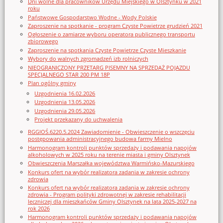
Dni wolne dla pracowników Urzędu Miejskiego w Olsztynku w 2021
roku
Państwowe Gospodarstwo Wodne - Wody Polskie
Zaproszenie na spotkanie - program Czyste Powietrze grudzień 2021
Ogłoszenie o zamiarze wyboru operatora publicznego transportu
zbiorowego
Zaproszenie na spotkania Czyste Powietrze Czyste Mieszkanie
Wybory do walnych zgromadzeń izb rolniczych
NIEOGRANICZONY PRZETARG PISEMNY NA SPRZEDAŻ POJAZDU
SPECJALNEGO STAR 200 PM 18P
Plan ogólny gminy
Uzgodnienia 16.02.2026
Uzgodnienia 13.05.2026
Uzgodnienia 29.05.2026
Projekt przekazany do uchwalenia
RGGIOŚ.6220.5.2024 Zawiadomienie - Obwieszczenie o wszczęciu
postępowania administracyjnego budowa farmy Mielno
Harmonogram kontroli punktów sprzedaży i podawania napojów
alkoholowych w 2025 roku na terenie miasta i gminy Olsztynek
Obwieszczenia Marszałka województwa Warmińsko-Mazurskiego
Konkurs ofert na wybór realizatora zadania w zakresie ochrony
zdrowia
Konkurs ofert na wybór realizatora zadania w zakresie ochrony
zdrowia - Program polityki zdrowotnej w zakresie rehabilitacji
leczniczej dla mieszkańców Gminy Olsztynek na lata 2025-2027 na
rok 2026
Harmonogram kontroli punktów sprzedaży i podawania napojów