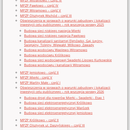
MPZP Witramowo – część IV
MPZP Pawłowo – część IV
MPZP Witramowo – część V
MPZP Olsztynek Wschód – część III
Obwieszczenia w sprawach o warunki zabudowy i lokalizacji
inwestycji celu publicznego – rok wszczęcia sprawy 2025
Budowa sieci niskiego napięcia Mierki
Budowa sieci niskiego napięcia Pawłowo
Budowa kanalizacji sanitarnej Elgnówko, Gaj, Łęciny,
Świętajny, Tolejny, Wigwałd, Wilkowo, Zawady
Budowa wodociągu Waplewo-Witramowo
Budowa wodociągu Królikowo
Budowa sieci wodociągowej Swaderki-Lipowo Kurkowskie
Budowa wodociągu i kanalizacji Witramowo
MPZP Jemiołowo - część II
MPZP Mierki - część V
MPZP Warlity Małe - część I
Obwieszczenia w sprawach o warunki zabudowy i lokalizacji
inwestycji celu publicznego – rok wszczęcia sprawy 2026
Budowa drogi dla rowerów Mierki – Swaderki - Etap 1
Budowa sieci elektroenergetycznej Królikowo
Budowa sieci elektroenergetycznej Marózek
Budowa sieci elektroenergetycznej Jemiołowo
MPZP Królikowo – część II
MPZP Olsztynek ul. Daszyńskiego – część III