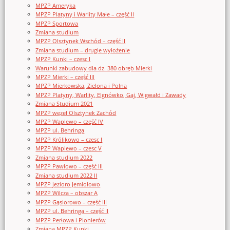
MPZP Ameryka
MPZP Platyny i Warlity Małe – część II
MPZP Sportowa
Zmiana studium
MPZP Olsztynek Wschód – część II
Zmiana studium – drugie wyłożenie
MPZP Kunki – czesc I
Warunki zabudowy dla dz. 380 obręb Mierki
MPZP Mierki – część III
MPZP Mierkowska, Zielona i Polna
MPZP Platyny, Warlity, Elgnówko, Gaj, Wigwałd i Zawady
Zmiana Studium 2021
MPZP węzeł Olsztynek Zachód
MPZP Waplewo – część IV
MPZP ul. Behringa
MPZP Królikowo – czesc I
MPZP Waplewo – czesc V
Zmiana studium 2022
MPZP Pawłowo – część III
Zmiana studium 2022 II
MPZP jezioro Jemiołowo
MPZP Wilcza – obszar A
MPZP Gąsiorowo – część III
MPZP ul. Behringa – część II
MPZP Perłowa i Pionierów
Zmiana MPZP Kunki