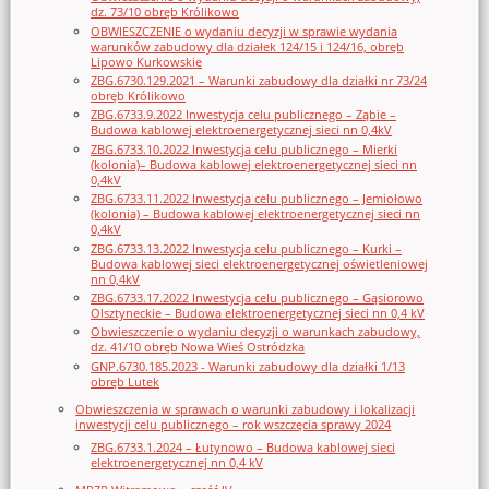
dz. 73/10 obręb Królikowo
OBWIESZCZENIE o wydaniu decyzji w sprawie wydania
warunków zabudowy dla działek 124/15 i 124/16, obręb
Lipowo Kurkowskie
ZBG.6730.129.2021 – Warunki zabudowy dla działki nr 73/24
obręb Królikowo
ZBG.6733.9.2022 Inwestycja celu publicznego – Ząbie –
Budowa kablowej elektroenergetycznej sieci nn 0,4kV
ZBG.6733.10.2022 Inwestycja celu publicznego – Mierki
(kolonia)– Budowa kablowej elektroenergetycznej sieci nn
0,4kV
ZBG.6733.11.2022 Inwestycja celu publicznego – Jemiołowo
(kolonia) – Budowa kablowej elektroenergetycznej sieci nn
0,4kV
ZBG.6733.13.2022 Inwestycja celu publicznego – Kurki –
Budowa kablowej sieci elektroenergetycznej oświetleniowej
nn 0,4kV
ZBG.6733.17.2022 Inwestycja celu publicznego – Gąsiorowo
Olsztyneckie – Budowa elektroenergetycznej sieci nn 0,4 kV
Obwieszczenie o wydaniu decyzji o warunkach zabudowy,
dz. 41/10 obręb Nowa Wieś Ostródzka
GNP.6730.185.2023 - Warunki zabudowy dla działki 1/13
obręb Lutek
Obwieszczenia w sprawach o warunki zabudowy i lokalizacji
inwestycji celu publicznego – rok wszczęcia sprawy 2024
ZBG.6733.1.2024 – Łutynowo – Budowa kablowej sieci
elektroenergetycznej nn 0,4 kV