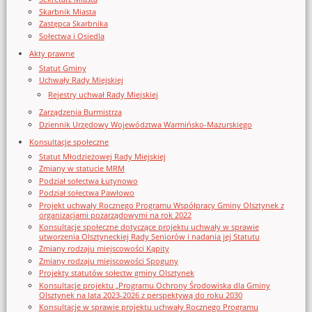
Skarbnik Miasta
Zastępca Skarbnika
Sołectwa i Osiedla
Akty prawne
Statut Gminy
Uchwały Rady Miejskiej
Rejestry uchwał Rady Miejskiej
Zarządzenia Burmistrza
Dziennik Urzędowy Województwa Warmińsko-Mazurskiego
Konsultacje społeczne
Statut Młodzieżowej Rady Miejskiej
Zmiany w statucie MRM
Podział sołectwa Łutynowo
Podział sołectwa Pawłowo
Projekt uchwały Rocznego Programu Współpracy Gminy Olsztynek z
organizacjami pozarządowymi na rok 2022
Konsultacje społeczne dotyczące projektu uchwały w sprawie
utworzenia Olsztyneckiej Rady Seniorów i nadania jej Statutu
Zmiany rodzaju miejscowości Kąpity
Zmiany rodzaju miejscowości Spoguny
Projekty statutów sołectw gminy Olsztynek
Konsultacje projektu „Programu Ochrony Środowiska dla Gminy
Olsztynek na lata 2023-2026 z perspektywą do roku 2030
Konsultacje w sprawie projektu uchwały Rocznego Programu