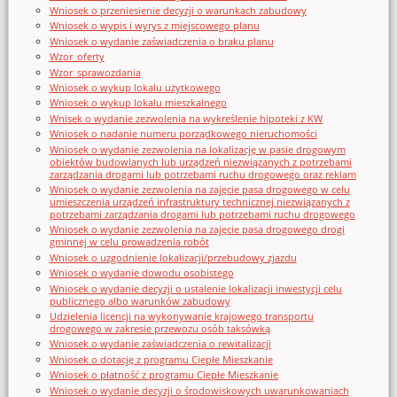
Wniosek o przeniesienie decyzji o warunkach zabudowy
Wniosek o wypis i wyrys z miejscowego planu
Wniosek o wydanie zaświadczenia o braku planu
Wzor_oferty
Wzor_sprawozdania
Wniosek o wykup lokalu użytkowego
Wniosek o wykup lokalu mieszkalnego
Wnisek o wydanie zezwolenia na wykreślenie hipoteki z KW
Wniosek o nadanie numeru porządkowego nieruchomości
Wniosek o wydanie zezwolenia na lokalizację w pasie drogowym
obiektów budowlanych lub urządzeń niezwiązanych z potrzebami
zarządzania drogami lub potrzebami ruchu drogowego oraz reklam
Wniosek o wydanie zezwolenia na zajęcie pasa drogowego w celu
umieszczenia urządzeń infrastruktury technicznej niezwiązanych z
potrzebami zarządzania drogami lub potrzebami ruchu drogowego
Wniosek o wydanie zezwolenia na zajęcie pasa drogowego drogi
gminnej w celu prowadzenia robót
Wniosek o uzgodnienie lokalizacji/przebudowy zjazdu
Wniosek o wydanie dowodu osobistego
Wniosek o wydanie decyzji o ustalenie lokalizacji inwestycji celu
publicznego albo warunków zabudowy
Udzielenia licencji na wykonywanie krajowego transportu
drogowego w zakresie przewozu osób taksówką
Wniosek o wydanie zaświadczenia o rewitalizacji
Wniosek o dotację z programu Ciepłe Mieszkanie
Wniosek o płatność z programu Ciepłe Mieszkanie
Wniosek o wydanie decyzji o środowiskowych uwarunkowaniach