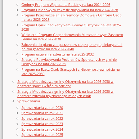
Gminny Program Wspierania Rodziny na lata 2024-2026
Program Osłonowy w zakresie dożywiania na lata 2024-2028
Program Przeciwdziałania Przemocy Domowej i Ochrony Osób
na lata 2023-2028
Program Opieki nad Zabytkami Gminy Olsztynek na lata 2025-
2028
Wieloletni Program Gospodarowania Mieszkaniowym Zasobem
Gminy na lata 2026-2030
Założenia do planu zaopatrzenia w ciepło, energię elektryczna i
paliwa gazowe na lata 2026-2040
Program usuwania azbestu na lata 2025-2032
Strategia Rozwiązywania Problemów Społecznych w gminie
Olsztynek na lata 2026-2035
Program na Rzecz Osób Starszych i z Niepełnosprawnością na
lata 2025-2030
Strategia Młodzieżowa gminy Olsztynek na lata 2026-2030 w
obszarze sportu wśród młodzieży
Strategia Młodzieżowa gminy Olsztynek na lata 2026-2030 w
obszarze zdrowia psychicznego młodych osób
Sprawozdania
Sprawozdania za rok 2020
Sprawozdania za rok 2021
Sprawozdania za rok 2022
Sprawozdania za rok 2023
Sprawozdania za rok 2024
Sprawozdania za rok 2025