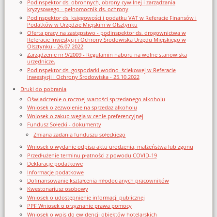
Podinspektor ds. obronnych, obrony cywilnej i zarządzania
kryzysowego - pełnomocnik ds. ochrony
Podinspektor ds. księgowości i podatku VAT w Referacie Finansów i
Podatków w Urzędzie Miejskim w Olsztynku
Oferta pracy na zastępstwo - podinspektor ds. drogownictwa w
Referacie Inwestycji i Ochrony Środowiska Urzędu Miejskiego w
Olsztynku - 26.07.2022
Zarządzenie nr 9/2009 - Regulamin naboru na wolne stanowiska
urzędnicze.
Podinspektor ds. gospodarki wodno–ściekowej w Referacie
Inwestycji i Ochrony Środowiska - 25.10.2022
Druki do pobrania
Oświadczenie o rocznej wartości sprzedanego alkoholu
Wniosek o zezwolenie na sprzedaz alkoholu
Wniosek o zakup węgla w cenie preferencyjnej
Fundusz Sołecki - dokumenty
Zmiana zadania funduszu sołeckiego
Wniosek o wydanie odpisu aktu urodzenia, małżeństwa lub zgonu
Przedłużenie terminu płatności z powodu COVID-19
Deklaracje podatkowe
Informacje podatkowe
Dofinansowanie kształcenia młodocianych pracowników
Kwestonariusz osobowy
Wniosek o udostępnienie informacji publicznej
PPF Wniosek o przyznanie prawa pomocy
Wniosek o wpis do ewidencji obiektów hotelarskich