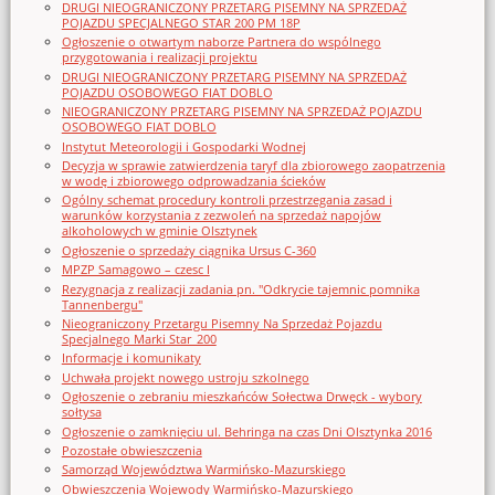
DRUGI NIEOGRANICZONY PRZETARG PISEMNY NA SPRZEDAŻ
POJAZDU SPECJALNEGO STAR 200 PM 18P
Ogłoszenie o otwartym naborze Partnera do wspólnego
przygotowania i realizacji projektu
DRUGI NIEOGRANICZONY PRZETARG PISEMNY NA SPRZEDAŻ
POJAZDU OSOBOWEGO FIAT DOBLO
NIEOGRANICZONY PRZETARG PISEMNY NA SPRZEDAŻ POJAZDU
OSOBOWEGO FIAT DOBLO
Instytut Meteorologii i Gospodarki Wodnej
Decyzja w sprawie zatwierdzenia taryf dla zbiorowego zaopatrzenia
w wodę i zbiorowego odprowadzania ścieków
Ogólny schemat procedury kontroli przestrzegania zasad i
warunków korzystania z zezwoleń na sprzedaż napojów
alkoholowych w gminie Olsztynek
Ogłoszenie o sprzedaży ciągnika Ursus C-360
MPZP Samagowo – czesc I
Rezygnacja z realizacji zadania pn. "Odkrycie tajemnic pomnika
Tannenbergu"
Nieograniczony Przetargu Pisemny Na Sprzedaż Pojazdu
Specjalnego Marki Star_200
Informacje i komunikaty
Uchwała projekt nowego ustroju szkolnego
Ogłoszenie o zebraniu mieszkańców Sołectwa Drwęck - wybory
sołtysa
Ogłoszenie o zamknięciu ul. Behringa na czas Dni Olsztynka 2016
Pozostałe obwieszczenia
Samorząd Województwa Warmińsko-Mazurskiego
Obwieszczenia Wojewody Warmińsko-Mazurskiego