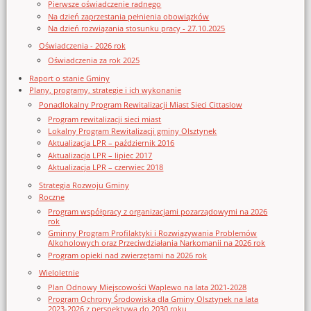
Pierwsze oświadczenie radnego
Na dzień zaprzestania pełnienia obowiązków
Na dzień rozwiązania stosunku pracy - 27.10.2025
Oświadczenia - 2026 rok
Oświadczenia za rok 2025
Raport o stanie Gminy
Plany, programy, strategie i ich wykonanie
Ponadlokalny Program Rewitalizacji Miast Sieci Cittaslow
Program rewitalizacji sieci miast
Lokalny Program Rewitalizacji gminy Olsztynek
Aktualizacja LPR – październik 2016
Aktualizacja LPR – lipiec 2017
Aktualizacja LPR – czerwiec 2018
Strategia Rozwoju Gminy
Roczne
Program współpracy z organizacjami pozarządowymi na 2026
rok
Gminny Program Profilaktyki i Rozwiązywania Problemów
Alkoholowych oraz Przeciwdziałania Narkomanii na 2026 rok
Program opieki nad zwierzętami na 2026 rok
Wieloletnie
Plan Odnowy Miejscowości Waplewo na lata 2021-2028
Program Ochrony Środowiska dla Gminy Olsztynek na lata
2023-2026 z perspektywą do 2030 roku