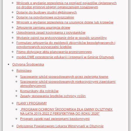
Wniosek o wydanie zezwolenia na przejazd pojazdów ciężarowych
po drodze gminnej objętej ograniczeniem tonażowym
Dotacje do budowy studni głębinowych
Dotacje na przydomowe oczyszczalnie
Wniosek o wydanie zezwolenia na usunięcie drzew lub krzewów
Zgłoszenie zamiaru usunięcia drzew
Uzgodnienie zasad korzystania z przystanków
Wydanie opinii na wykorzystanie dróg w sposób szczególny
Formularz zgłoszenia do ewidencji zbiorników bezodpływowych i
przydomowych oczyszczalni ścieków
Pismo dotyczące aktu planowania przestrzennego
modeLOWE przestrzenie edukacji i integracji w Gminie Olsztynek
Ochrona Środowiska
Rolnictwo
Szacowanie szkód spowodowanych przez zwierzęta łowne
Szacowanie szkód spowodowanych niekorzystnymi zjawiskami
atmosferycznymi
Komunikaty dla rolników
Zasady stosowania środków ochrony roślin
PLANY I PROGRAMY
„PROGRAM OCHRONY ŚRODOWISKA DLA GMINY OLSZTYNEK
NA LATA 2019-2022 Z PERSPEKTYWĄ DO ROKU 2026”
Program opieki nad zwierzętami bezdomnymi
Ogloszenie Powiatowego Lekarza Weterynarii w Olsztynie