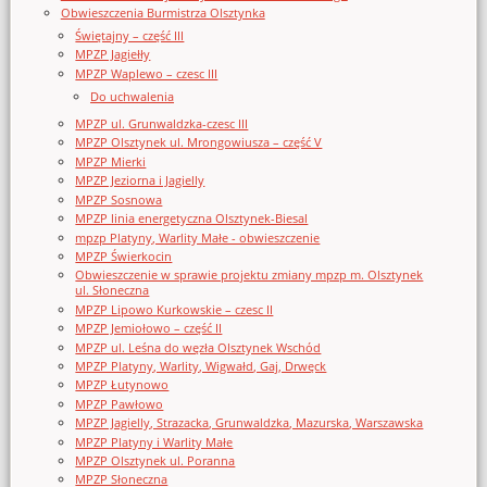
Obwieszczenia Burmistrza Olsztynka
Świętajny – część III
MPZP Jagiełły
MPZP Waplewo – czesc III
Do uchwalenia
MPZP ul. Grunwaldzka-czesc III
MPZP Olsztynek ul. Mrongowiusza – część V
MPZP Mierki
MPZP Jeziorna i Jagielly
MPZP Sosnowa
MPZP linia energetyczna Olsztynek-Biesal
mpzp Platyny, Warlity Małe - obwieszczenie
MPZP Świerkocin
Obwieszczenie w sprawie projektu zmiany mpzp m. Olsztynek
ul. Słoneczna
MPZP Lipowo Kurkowskie – czesc II
MPZP Jemiołowo – część II
MPZP ul. Leśna do węzła Olsztynek Wschód
MPZP Platyny, Warlity, Wigwałd, Gaj, Drwęck
MPZP Łutynowo
MPZP Pawłowo
MPZP Jagielly, Strazacka, Grunwaldzka, Mazurska, Warszawska
MPZP Platyny i Warlity Małe
MPZP Olsztynek ul. Poranna
MPZP Słoneczna