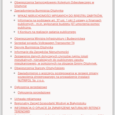
Obwieszczenia Samorządowego Kolegium Odwoławczego w
Olsztynie
Zawiadomienia Burmistrza Olsztynka
WYKAZ NIERUCHOMOŚCI WPISANYCH DO REJESTRU ZABYTKÓW.
Informacja na podstawie art. 37 ust. 1 pkt 2 ustawy o finansach
publicznych - m.in. wykonanie budżetu JST umorzenia pomoc
publiczna.
II Konkurs na realizację zadania publicznego
Obwieszczenia Ministra Infrastruktury i Budwonictwa
Sprzedaż pojazdu Volkswagen Transporter T4
Decyzje Burmistrza Olsztynka
Informacje dla Zarządców Nieruchomości
Zestawienie danych dotyczących czynszów najmu lokali
mieszkalnych, nienależących do publicznego zasobu
mieszkaniowego, w położonych na obszarze Gminy Olsztynek.
Obwieszczenia Starosty Olsztyńskiego
Zawiadomienie o wszczęciu postępowania w sprawie zmiany
pozwolenia zintegrowanego na prowadzenie instalacji
NUTRIPOL Sp. z o.o.
Ogłoszenia sprzedażowe
Ogłoszenia sprzedażowe
Uchwała reklamowa
Regionalny Zarząd Gospodarki Wodnej w Białymstoku
INFORMACJA O OPŁACIE ZA ZMNIEJSZENIE NATURALNEJ RETENCJI
TERENOWEJ