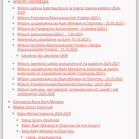
WYBORY I REFERENDA
Wybory sołtysa Sołectwa Zezuty w trakcie trwania kadencji 2024-
2029
Wybory Prezydenta Rzeczypospolitej Polskiej 2025 r.
Wybory uzupełniające do Rady Miejskiej w Olsztynku - 25.05.2025 r
Wybory do Parlamentu Europejskiego - 9 czerwca 2024 r.
Wybory samorządowe 2024 r. - 7.04.2024
Referendum zarządzone na dzień 15.10.2023 r.
Wybory do Sejmu Rzeczypospolitej Polskiej i Senatu
Rzeczypospolitej Polskiej - 15.10.2023
Szkolenie dla członków OKW
Wybory ławników sądów powszechnych na kadencję 2024-2027
Wybory uzupełniające do Rady Miejskiej w Olsztynku w okręgu
wyborczym nr 3 zarządzone na dzień 15 stycznia 2023 r.
Wybory uzupełniające do Rady Miejskiej w Olsztynku - 23.10.2022
Wybory Przedterminowe Burmistrza Olsztynka - 24.07.2022
Wybory sołtysów, rad sołeckich, przewodniczących osiedli i rad
osiedlowych 2024-2029
Ogłoszenia Biura Rady Miejskiej
Władze Gminy Olsztynek
Rada Miejska kadencja 2024-2029
Statut Gminy Olsztynek
Radni Rady Miejskiej w Olsztynku (w tym dyżury)
Sesje Rady Miejskiej w Olsztynku
I sesja - inauguracyjna