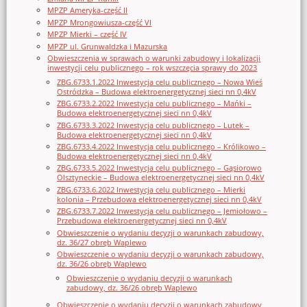
MPZP Ameryka-część II
MPZP Mrongowiusza-część VI
MPZP Mierki – część IV
MPZP ul. Grunwaldzka i Mazurska
Obwieszczenia w sprawach o warunki zabudowy i lokalizacji
inwestycji celu publicznego – rok wszczęcia sprawy do 2023
ZBG.6733.1.2022 Inwestycja celu publicznego – Nowa Wieś
Ostródzka – Budowa elektroenergetycznej sieci nn 0,4kV
ZBG.6733.2.2022 Inwestycja celu publicznego – Mańki –
Budowa elektroenergetycznej sieci nn 0,4kV
ZBG.6733.3.2022 Inwestycja celu publicznego – Lutek –
Budowa elektroenergetycznej sieci nn 0,4kV
ZBG.6733.4.2022 Inwestycja celu publicznego – Królikowo –
Budowa elektroenergetycznej sieci nn 0,4kV
ZBG.6733.5.2022 Inwestycja celu publicznego – Gąsiorowo
Olsztyneckie – Budowa elektroenergetycznej sieci nn 0,4kV
ZBG.6733.6.2022 Inwestycja celu publicznego – Mierki
kolonia – Przebudowa elektroenergetycznej sieci nn 0,4kV
ZBG.6733.7.2022 Inwestycja celu publicznego – Jemiołowo –
Przebudowa elektroenergetycznej sieci nn 0,4kV
Obwieszczenie o wydaniu decyzji o warunkach zabudowy,
dz. 36/27 obręb Waplewo
Obwieszczenie o wydaniu decyzji o warunkach zabudowy,
dz. 36/26 obręb Waplewo
Obwieszczenie o wydaniu decyzji o warunkach
zabudowy, dz. 36/26 obręb Waplewo
Obwieszczenie o wydaniu decyzji o warunkach zabudowy,