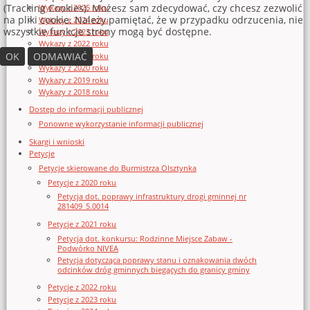
(Tracking Cookies). Możesz sam zdecydować, czy chcesz zezwolić
Wykazy z 2025 roku
na pliki cookie. Należy pamiętać, że w przypadku odrzucenia, nie
Wykazy z 2024 roku
wszystkie funkcje strony mogą być dostępne.
Wykazy z 2023 roku
Wykazy z 2022 roku
OK
ODMAWIAĆ
Wykazy z 2021 roku
Wykazy z 2020 roku
Wykazy z 2019 roku
Wykazy z 2018 roku
Dostęp do informacji publicznej
Ponowne wykorzystanie informacji publicznej
Skargi i wnioski
Petycje
Petycje skierowane do Burmistrza Olsztynka
Petycje z 2020 roku
Petycja dot. poprawy infrastruktury drogi gminnej nr
281409_5.0014
Petycje z 2021 roku
Petycja dot. konkursu: Rodzinne Miejsce Zabaw -
Podwórko NIVEA
Petycja dotycząca poprawy stanu i oznakowania dwóch
odcinków dróg gminnych biegących do granicy gminy
Petycje z 2022 roku
Petycje z 2023 roku