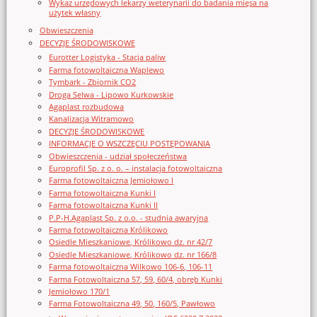
Wykaz urzędowych lekarzy weterynarii do badania mięsa na
użytek własny
Obwieszczenia
DECYZJE ŚRODOWISKOWE
Eurotter Logistyka - Stacja paliw
Farma fotowoltaiczna Waplewo
Tymbark - Zbiornik CO2
Droga Selwa - Lipowo Kurkowskie
Agaplast rozbudowa
Kanalizacja Witramowo
DECYZJE ŚRODOWISKOWE
INFORMACJE O WSZCZĘCIU POSTĘPOWANIA
Obwieszczenia - udział społeczeństwa
Europrofil Sp. z o. o. – instalacja fotowoltaiczna
Farma fotowoltaiczna Jemiołowo I
Farma fotowoltaiczna Kunki I
Farma fotowoltaiczna Kunki II
P.P-H.Agaplast Sp. z o.o. - studnia awaryjna
Farma fotowoltaiczna Królikowo
Osiedle Mieszkaniowe, Królikowo dz. nr 42/7
Osiedle Mieszkaniowe, Królikowo dz. nr 166/8
Farma fotowoltaiczna Wilkowo 106-6, 106-11
Farma Fotowoltaiczna 57, 59, 60/4, obręb Kunki
Jemiołowo 170/1
Farma Fotowoltaiczna 49, 50, 160/5, Pawłowo