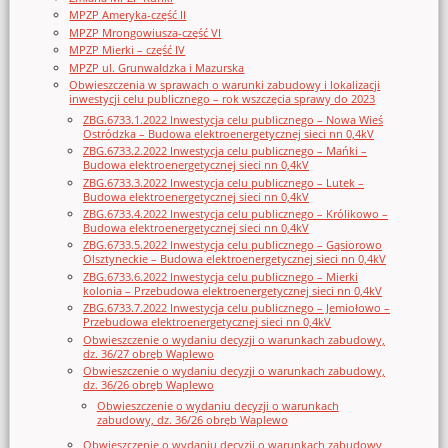
MPZP Ameryka-część II
MPZP Mrongowiusza-część VI
MPZP Mierki – część IV
MPZP ul. Grunwaldzka i Mazurska
Obwieszczenia w sprawach o warunki zabudowy i lokalizacji
inwestycji celu publicznego – rok wszczęcia sprawy do 2023
ZBG.6733.1.2022 Inwestycja celu publicznego – Nowa Wieś
Ostródzka – Budowa elektroenergetycznej sieci nn 0,4kV
ZBG.6733.2.2022 Inwestycja celu publicznego – Mańki –
Budowa elektroenergetycznej sieci nn 0,4kV
ZBG.6733.3.2022 Inwestycja celu publicznego – Lutek –
Budowa elektroenergetycznej sieci nn 0,4kV
ZBG.6733.4.2022 Inwestycja celu publicznego – Królikowo –
Budowa elektroenergetycznej sieci nn 0,4kV
ZBG.6733.5.2022 Inwestycja celu publicznego – Gąsiorowo
Olsztyneckie – Budowa elektroenergetycznej sieci nn 0,4kV
ZBG.6733.6.2022 Inwestycja celu publicznego – Mierki
kolonia – Przebudowa elektroenergetycznej sieci nn 0,4kV
ZBG.6733.7.2022 Inwestycja celu publicznego – Jemiołowo –
Przebudowa elektroenergetycznej sieci nn 0,4kV
Obwieszczenie o wydaniu decyzji o warunkach zabudowy,
dz. 36/27 obręb Waplewo
Obwieszczenie o wydaniu decyzji o warunkach zabudowy,
dz. 36/26 obręb Waplewo
Obwieszczenie o wydaniu decyzji o warunkach
zabudowy, dz. 36/26 obręb Waplewo
Obwieszczenie o wydaniu decyzji o warunkach zabudowy,