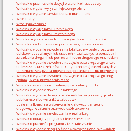
Wniosek o przeniesienie decyzji o warunkach zabudowy
Wniosek o wypis i wyrys z miejscowego planu
Wniosek o wydanie zaświadczenia o braku planu
Wzor_oferty
Wzor_sprawozdania
Wniosek o wykup lokalu użytkowego
Wniosek o wykup lokalu mieszkalnego
Wnisek o wydanie zezwolenia na wykreślenie hipoteki z KW
Wniosek o nadanie numeru porządkowego nieruchomości
Wniosek o wydanie zezwolenia na lokalizację w pasie drogowym
obiektów budowlanych lub urządzeń niezwiązanych z potrzebami
zarządzania drogami lub potrzebami ruchu drogowego oraz reklam
Wniosek o wydanie zezwolenia na zajęcie pasa drogowego w celu
umieszczenia urządzeń infrastruktury technicznej niezwiązanych z
potrzebami zarządzania drogami lub potrzebami ruchu drogowego
Wniosek o wydanie zezwolenia na zajęcie pasa drogowego drogi
gminnej w celu prowadzenia robót
Wniosek o uzgodnienie lokalizacji/przebudowy zjazdu
Wniosek o wydanie dowodu osobistego
Wniosek o wydanie decyzji o ustalenie lokalizacji inwestycji celu
publicznego albo warunków zabudowy
Udzielenia licencji na wykonywanie krajowego transportu
drogowego w zakresie przewozu osób taksówką
Wniosek o wydanie zaświadczenia o rewitalizacji
Wniosek o dotację z programu Ciepłe Mieszkanie
Wniosek o płatność z programu Ciepłe Mieszkanie
Wniosek o wydanie decyzji o środowiskowych uwarunkowaniach