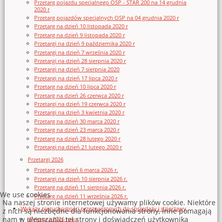
Przetarg pojazdu specjalnego OSP - STAR 200 na 14 grudnia
2020 r
Przetarg pojazdów specjalnych OSP na 04 grudnia 2020 r
Przetarg na dzień 10 listopada 2020 r
Przetarg na dzień 9 listopada 2020 r
Przetargi na dzień 9 października 2020 r
Przetargi na dzień 7 września 2020 r
Przetargi na dzień 28 sierpnia 2020 r
Przetargi na dzień 7 sierpnia 2020
Przetargi na dzień 17 lipca 2020 r
Przetarg na dzień 10 lipca 2020 r
Przetarg na dzień 26 czerwca 2020 r
Przetargi na dzień 19 czerwca 2020 r
Przetargi na dzień 3 kwietnia 2020 r
Przetarg na dzień 30 marca 2020 r
Przetarg na dzień 23 marca 2020 r
Przetarg na dzień 28 lutego 2020 r
Przetargi na dzień 21 lutego 2020 r
Przetargi 2026
Przetarg na dzień 6 marca 2026 r.
Przetargi na dzień 10 sierpnia 2026 r.
Przetarg na dzień 11 sierpnia 2026 r.
We use cookies
Przetarg na dzień 11 września 2026 r.
Na naszej stronie internetowej używamy plików cookie. Niektóre
Wykazy nieruchomości przeznaczonych do sprzedaży i dzierżawy
z nich są niezbędne dla funkcjonowania strony, inne pomagają
nam w ulepszaniu tej strony i doświadczeń użytkownika
Wykazy z 2026 roku