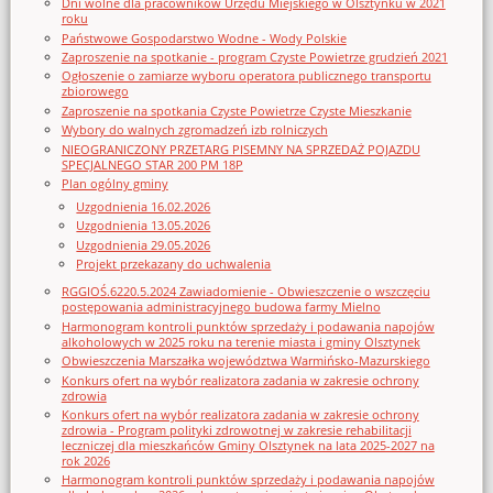
Dni wolne dla pracowników Urzędu Miejskiego w Olsztynku w 2021
roku
Państwowe Gospodarstwo Wodne - Wody Polskie
Zaproszenie na spotkanie - program Czyste Powietrze grudzień 2021
Ogłoszenie o zamiarze wyboru operatora publicznego transportu
zbiorowego
Zaproszenie na spotkania Czyste Powietrze Czyste Mieszkanie
Wybory do walnych zgromadzeń izb rolniczych
NIEOGRANICZONY PRZETARG PISEMNY NA SPRZEDAŻ POJAZDU
SPECJALNEGO STAR 200 PM 18P
Plan ogólny gminy
Uzgodnienia 16.02.2026
Uzgodnienia 13.05.2026
Uzgodnienia 29.05.2026
Projekt przekazany do uchwalenia
RGGIOŚ.6220.5.2024 Zawiadomienie - Obwieszczenie o wszczęciu
postępowania administracyjnego budowa farmy Mielno
Harmonogram kontroli punktów sprzedaży i podawania napojów
alkoholowych w 2025 roku na terenie miasta i gminy Olsztynek
Obwieszczenia Marszałka województwa Warmińsko-Mazurskiego
Konkurs ofert na wybór realizatora zadania w zakresie ochrony
zdrowia
Konkurs ofert na wybór realizatora zadania w zakresie ochrony
zdrowia - Program polityki zdrowotnej w zakresie rehabilitacji
leczniczej dla mieszkańców Gminy Olsztynek na lata 2025-2027 na
rok 2026
Harmonogram kontroli punktów sprzedaży i podawania napojów