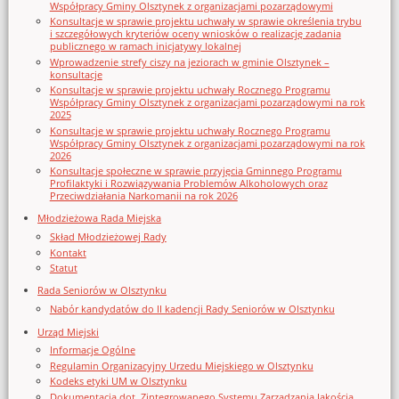
Współpracy Gminy Olsztynek z organizacjami pozarządowymi
Konsultacje w sprawie projektu uchwały w sprawie określenia trybu
i szczegółowych kryteriów oceny wniosków o realizację zadania
publicznego w ramach inicjatywy lokalnej
Wprowadzenie strefy ciszy na jeziorach w gminie Olsztynek –
konsultacje
Konsultacje w sprawie projektu uchwały Rocznego Programu
Współpracy Gminy Olsztynek z organizacjami pozarządowymi na rok
2025
Konsultacje w sprawie projektu uchwały Rocznego Programu
Współpracy Gminy Olsztynek z organizacjami pozarządowymi na rok
2026
Konsultacje społeczne w sprawie przyjęcia Gminnego Programu
Profilaktyki i Rozwiązywania Problemów Alkoholowych oraz
Przeciwdziałania Narkomanii na rok 2026
Młodzieżowa Rada Miejska
Skład Młodzieżowej Rady
Kontakt
Statut
Rada Seniorów w Olsztynku
Nabór kandydatów do II kadencji Rady Seniorów w Olsztynku
Urząd Miejski
Informacje Ogólne
Regulamin Organizacyjny Urzedu Miejskiego w Olsztynku
Kodeks etyki UM w Olsztynku
Dokumentacja dot. Zintegrowanego Systemu Zarządzania Jakością