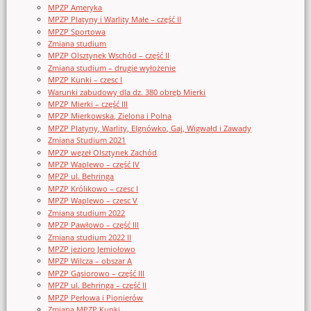
MPZP Ameryka
MPZP Platyny i Warlity Małe – część II
MPZP Sportowa
Zmiana studium
MPZP Olsztynek Wschód – część II
Zmiana studium – drugie wyłożenie
MPZP Kunki – czesc I
Warunki zabudowy dla dz. 380 obręb Mierki
MPZP Mierki – część III
MPZP Mierkowska, Zielona i Polna
MPZP Platyny, Warlity, Elgnówko, Gaj, Wigwałd i Zawady
Zmiana Studium 2021
MPZP węzeł Olsztynek Zachód
MPZP Waplewo – część IV
MPZP ul. Behringa
MPZP Królikowo – czesc I
MPZP Waplewo – czesc V
Zmiana studium 2022
MPZP Pawłowo – część III
Zmiana studium 2022 II
MPZP jezioro Jemiołowo
MPZP Wilcza – obszar A
MPZP Gąsiorowo – część III
MPZP ul. Behringa – część II
MPZP Perłowa i Pionierów
Zmiana MPZP Kunki