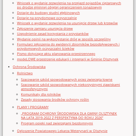
Wniosek o wydanie zezwolenia na przejazd pojazdów ciężarowych
po drodze gminnej objętej ograniczeniem tonażowym
Dotacje do budowy studni głębinowych
Dotacje na przydomowe oczyszczalnie
Wniosek o wydanie zezwolenia na usunięcie drzew lub krzewów
Zgłoszenie zamiaru usunięcia drzew
Uzgodnienie zasad korzystania z przystanków
Wydanie opinii na wykorzystanie dróg w sposób szczególny
Formularz zgłoszenia do ewidencji zbiorników bezodpływowych i
przydomowych oczyszczalni ścieków
Pismo dotyczące aktu planowania przestrzennego
modeLOWE przestrzenie edukacji i integracji w Gminie Olsztynek
Ochrona Środowiska
Rolnictwo
Szacowanie szkód spowodowanych przez zwierzęta łowne
Szacowanie szkód spowodowanych niekorzystnymi zjawiskami
atmosferycznymi
Komunikaty dla rolników
Zasady stosowania środków ochrony roślin
PLANY I PROGRAMY
„PROGRAM OCHRONY ŚRODOWISKA DLA GMINY OLSZTYNEK
NA LATA 2019-2022 Z PERSPEKTYWĄ DO ROKU 2026”
Program opieki nad zwierzętami bezdomnymi
Ogloszenie Powiatowego Lekarza Weterynarii w Olsztynie