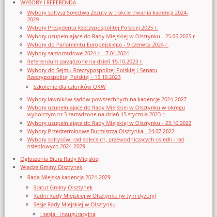
WYBORY I REFERENDA
Wybory sołtysa Sołectwa Zezuty w trakcie trwania kadencji 2024-
2029
Wybory Prezydenta Rzeczypospolitej Polskiej 2025 r.
Wybory uzupełniające do Rady Miejskiej w Olsztynku - 25.05.2025 r
Wybory do Parlamentu Europejskiego - 9 czerwca 2024 r.
Wybory samorządowe 2024 r. - 7.04.2024
Referendum zarządzone na dzień 15.10.2023 r.
Wybory do Sejmu Rzeczypospolitej Polskiej i Senatu
Rzeczypospolitej Polskiej - 15.10.2023
Szkolenie dla członków OKW
Wybory ławników sądów powszechnych na kadencję 2024-2027
Wybory uzupełniające do Rady Miejskiej w Olsztynku w okręgu
wyborczym nr 3 zarządzone na dzień 15 stycznia 2023 r.
Wybory uzupełniające do Rady Miejskiej w Olsztynku - 23.10.2022
Wybory Przedterminowe Burmistrza Olsztynka - 24.07.2022
Wybory sołtysów, rad sołeckich, przewodniczących osiedli i rad
osiedlowych 2024-2029
Ogłoszenia Biura Rady Miejskiej
Władze Gminy Olsztynek
Rada Miejska kadencja 2024-2029
Statut Gminy Olsztynek
Radni Rady Miejskiej w Olsztynku (w tym dyżury)
Sesje Rady Miejskiej w Olsztynku
I sesja - inauguracyjna