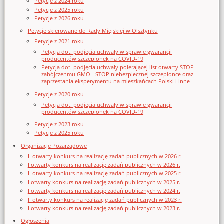
Petycje z 2024 roku
Petycje z 2025 roku
Petycje z 2026 roku
Petycje skierowane do Rady Miejskiej w Olsztynku
Petycje z 2021 roku
Petycja dot. podjęcia uchwały w sprawie gwarancji
producentów szczepionek na COVID-19
Petycja dot. podjęcia uchwały poierającej list otwarty STOP
zabójczenmu GMO - STOP niebezpiecznej szczepionce oraz
zaprzestania eksperymentu na mieszkańcach Polski i inne
Petycje z 2020 roku
Petycja dot. podjęcia uchwały w sprawie gwarancji
producentów szczepionek na COVID-19
Petycje z 2023 roku
Petycje z 2025 roku
Organizacje Pozarządowe
II otwarty konkurs na realizację zadań publicznych w 2026 r.
I otwarty konkurs na realizację zadań publicznych w 2026 r.
II otwarty konkurs na realizację zadań publicznych w 2025 r.
I otwarty konkurs na realizację zadań publicznych w 2025 r.
I otwarty konkurs na realizację zadań publicznych w 2024 r.
II otwarty konkurs na realizację zadań publicznych w 2023 r.
I otwarty konkurs na realizację zadań publicznych w 2023 r.
Ogłoszenia