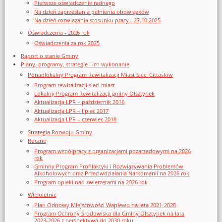
Pierwsze oświadczenie radnego
Na dzień zaprzestania pełnienia obowiązków
Na dzień rozwiązania stosunku pracy - 27.10.2025
Oświadczenia - 2026 rok
Oświadczenia za rok 2025
Raport o stanie Gminy
Plany, programy, strategie i ich wykonanie
Ponadlokalny Program Rewitalizacji Miast Sieci Cittaslow
Program rewitalizacji sieci miast
Lokalny Program Rewitalizacji gminy Olsztynek
Aktualizacja LPR – październik 2016
Aktualizacja LPR – lipiec 2017
Aktualizacja LPR – czerwiec 2018
Strategia Rozwoju Gminy
Roczne
Program współpracy z organizacjami pozarządowymi na 2026
rok
Gminny Program Profilaktyki i Rozwiązywania Problemów
Alkoholowych oraz Przeciwdziałania Narkomanii na 2026 rok
Program opieki nad zwierzętami na 2026 rok
Wieloletnie
Plan Odnowy Miejscowości Waplewo na lata 2021-2028
Program Ochrony Środowiska dla Gminy Olsztynek na lata
2023-2026 z perspektywą do 2030 roku