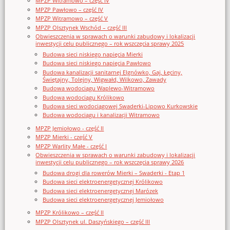
MPZP Witramowo – część IV
MPZP Pawłowo – część IV
MPZP Witramowo – część V
MPZP Olsztynek Wschód – część III
Obwieszczenia w sprawach o warunki zabudowy i lokalizacji
inwestycji celu publicznego – rok wszczęcia sprawy 2025
Budowa sieci niskiego napięcia Mierki
Budowa sieci niskiego napięcia Pawłowo
Budowa kanalizacji sanitarnej Elgnówko, Gaj, Łęciny,
Świętajny, Tolejny, Wigwałd, Wilkowo, Zawady
Budowa wodociągu Waplewo-Witramowo
Budowa wodociągu Królikowo
Budowa sieci wodociągowej Swaderki-Lipowo Kurkowskie
Budowa wodociągu i kanalizacji Witramowo
MPZP Jemiołowo - część II
MPZP Mierki - część V
MPZP Warlity Małe - część I
Obwieszczenia w sprawach o warunki zabudowy i lokalizacji
inwestycji celu publicznego – rok wszczęcia sprawy 2026
Budowa drogi dla rowerów Mierki – Swaderki - Etap 1
Budowa sieci elektroenergetycznej Królikowo
Budowa sieci elektroenergetycznej Marózek
Budowa sieci elektroenergetycznej Jemiołowo
MPZP Królikowo – część II
MPZP Olsztynek ul. Daszyńskiego – część III