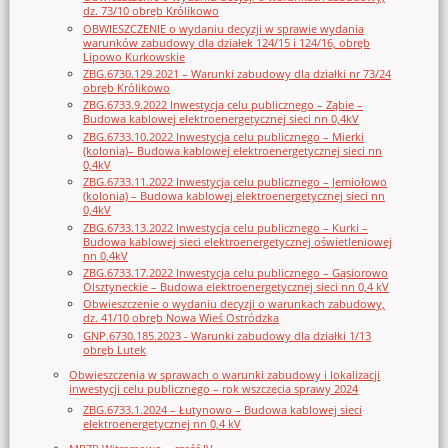
dz. 73/10 obręb Królikowo
OBWIESZCZENIE o wydaniu decyzji w sprawie wydania
warunków zabudowy dla działek 124/15 i 124/16, obręb
Lipowo Kurkowskie
ZBG.6730.129.2021 – Warunki zabudowy dla działki nr 73/24
obręb Królikowo
ZBG.6733.9.2022 Inwestycja celu publicznego – Ząbie –
Budowa kablowej elektroenergetycznej sieci nn 0,4kV
ZBG.6733.10.2022 Inwestycja celu publicznego – Mierki
(kolonia)– Budowa kablowej elektroenergetycznej sieci nn
0,4kV
ZBG.6733.11.2022 Inwestycja celu publicznego – Jemiołowo
(kolonia) – Budowa kablowej elektroenergetycznej sieci nn
0,4kV
ZBG.6733.13.2022 Inwestycja celu publicznego – Kurki –
Budowa kablowej sieci elektroenergetycznej oświetleniowej
nn 0,4kV
ZBG.6733.17.2022 Inwestycja celu publicznego – Gąsiorowo
Olsztyneckie – Budowa elektroenergetycznej sieci nn 0,4 kV
Obwieszczenie o wydaniu decyzji o warunkach zabudowy,
dz. 41/10 obręb Nowa Wieś Ostródzka
GNP.6730.185.2023 - Warunki zabudowy dla działki 1/13
obręb Lutek
Obwieszczenia w sprawach o warunki zabudowy i lokalizacji
inwestycji celu publicznego – rok wszczęcia sprawy 2024
ZBG.6733.1.2024 – Łutynowo – Budowa kablowej sieci
elektroenergetycznej nn 0,4 kV