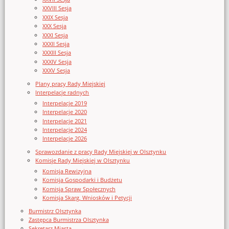
XXVIII Sesja
XXIX Sesja
XXX Sesja
XXXI Sesja
XXXII Sesja
XXXIII Sesja
XXXIV Sesja
XXXV Sesja
Plany pracy Rady Miejskiej
Interpelacje radnych
Interpelacje 2019
Interpelacje 2020
Interpelacje 2021
Interpelacje 2024
Interpelacje 2026
Sprawozdanie z pracy Rady Miejskiej w Olsztynku
Komisje Rady Miejskiej w Olsztynku
Komisja Rewizyjna
Komisja Gospodarki i Budżetu
Komisja Spraw Społecznych
Komisja Skarg, Wniosków i Petycji
Burmistrz Olsztynka
Zastępca Burmistrza Olsztynka
Sekretarz Miasta