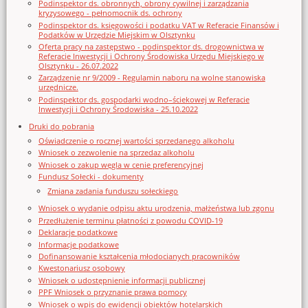
Podinspektor ds. obronnych, obrony cywilnej i zarządzania
kryzysowego - pełnomocnik ds. ochrony
Podinspektor ds. księgowości i podatku VAT w Referacie Finansów i
Podatków w Urzędzie Miejskim w Olsztynku
Oferta pracy na zastępstwo - podinspektor ds. drogownictwa w
Referacie Inwestycji i Ochrony Środowiska Urzędu Miejskiego w
Olsztynku - 26.07.2022
Zarządzenie nr 9/2009 - Regulamin naboru na wolne stanowiska
urzędnicze.
Podinspektor ds. gospodarki wodno–ściekowej w Referacie
Inwestycji i Ochrony Środowiska - 25.10.2022
Druki do pobrania
Oświadczenie o rocznej wartości sprzedanego alkoholu
Wniosek o zezwolenie na sprzedaz alkoholu
Wniosek o zakup węgla w cenie preferencyjnej
Fundusz Sołecki - dokumenty
Zmiana zadania funduszu sołeckiego
Wniosek o wydanie odpisu aktu urodzenia, małżeństwa lub zgonu
Przedłużenie terminu płatności z powodu COVID-19
Deklaracje podatkowe
Informacje podatkowe
Dofinansowanie kształcenia młodocianych pracowników
Kwestonariusz osobowy
Wniosek o udostępnienie informacji publicznej
PPF Wniosek o przyznanie prawa pomocy
Wniosek o wpis do ewidencji obiektów hotelarskich