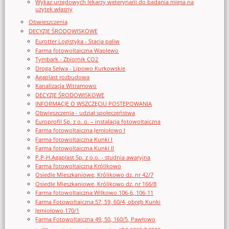
Wykaz urzędowych lekarzy weterynarii do badania mięsa na
użytek własny
Obwieszczenia
DECYZJE ŚRODOWISKOWE
Eurotter Logistyka - Stacja paliw
Farma fotowoltaiczna Waplewo
Tymbark - Zbiornik CO2
Droga Selwa - Lipowo Kurkowskie
Agaplast rozbudowa
Kanalizacja Witramowo
DECYZJE ŚRODOWISKOWE
INFORMACJE O WSZCZĘCIU POSTĘPOWANIA
Obwieszczenia - udział społeczeństwa
Europrofil Sp. z o. o. – instalacja fotowoltaiczna
Farma fotowoltaiczna Jemiołowo I
Farma fotowoltaiczna Kunki I
Farma fotowoltaiczna Kunki II
P.P-H.Agaplast Sp. z o.o. - studnia awaryjna
Farma fotowoltaiczna Królikowo
Osiedle Mieszkaniowe, Królikowo dz. nr 42/7
Osiedle Mieszkaniowe, Królikowo dz. nr 166/8
Farma fotowoltaiczna Wilkowo 106-6, 106-11
Farma Fotowoltaiczna 57, 59, 60/4, obręb Kunki
Jemiołowo 170/1
Farma Fotowoltaiczna 49, 50, 160/5, Pawłowo