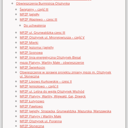
Obwieszczenia Burmistrza Olsztynka
Świętajny – część III
MPZP Jagiełły
MPZP Waplewo – czesc III
Do uchwalenia
MPZP ul. Grunwaldzka-czesc III
MPZP Olsztynek ul. Mrongowiusza – część V
MPZP Mierki
MPZP Jeziorna i Jagielly
MPZP Sosnowa
MPZP linia energetyczna Olsztynek-Biesal
mpzp Platyny, Warlity Małe - obwieszczenie
MPZP Świerkocin
Obwieszczenie w sprawie projektu zmiany mpzp m. Olsztynek
ul. Słoneczna
MPZP Lipowo Kurkowskie – czesc II
MPZP Jemiołowo – część II
MPZP ul. Leśna do węzła Olsztynek Wschód
MPZP Platyny, Warlity, Wigwałd, Gaj, Drwęck
MPZP Łutynowo
MPZP Pawłowo
MPZP Jagielly, Strazacka, Grunwaldzka, Mazurska, Warszawska
MPZP Platyny i Warlity Małe
MPZP Olsztynek ul. Poranna
MPZP Słoneczna