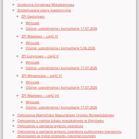
Społeczna Inicjatywa Mieszkaniowa
Zintegrowane plany inwestycyjne
ZPI Gąsiorowo
Wniosek
Opinie, uzgodnienia i konsultacje 17.07.2026
ZPI Waplewo – część VI
Wniosek
Opinie, uzgodnienia i konsultacje 5.06.2026
ZPI Łutynowo – część II
Wniosek
Opinie, uzgodnienia i konsultacje 17.07.2026
ZPI Witramowo – część VI
Wniosek
Opinie, uzgodnienia i konsultacje 17.07.2026
ZPI Waplewo – część VII
Wniosek
Opinie, uzgodnienia i konsultacje 17.07.2026
Ogłoszenia Warmińsko-Mazurskiego Urzędu Wojewódzkiego
Ogłoszenie o najmie lokalu mieszkalnego w Elgnówku
Ogłoszenie o zamiarze wyboru operatora
Ogłoszenie o zamiarze wyboru operatora publicznego transportu
zbiorowego w trybie przetargu nieograniczonego