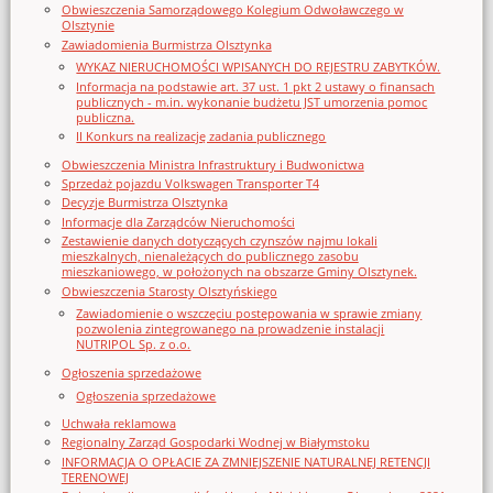
Obwieszczenia Samorządowego Kolegium Odwoławczego w
Olsztynie
Zawiadomienia Burmistrza Olsztynka
WYKAZ NIERUCHOMOŚCI WPISANYCH DO REJESTRU ZABYTKÓW.
Informacja na podstawie art. 37 ust. 1 pkt 2 ustawy o finansach
publicznych - m.in. wykonanie budżetu JST umorzenia pomoc
publiczna.
II Konkurs na realizację zadania publicznego
Obwieszczenia Ministra Infrastruktury i Budwonictwa
Sprzedaż pojazdu Volkswagen Transporter T4
Decyzje Burmistrza Olsztynka
Informacje dla Zarządców Nieruchomości
Zestawienie danych dotyczących czynszów najmu lokali
mieszkalnych, nienależących do publicznego zasobu
mieszkaniowego, w położonych na obszarze Gminy Olsztynek.
Obwieszczenia Starosty Olsztyńskiego
Zawiadomienie o wszczęciu postępowania w sprawie zmiany
pozwolenia zintegrowanego na prowadzenie instalacji
NUTRIPOL Sp. z o.o.
Ogłoszenia sprzedażowe
Ogłoszenia sprzedażowe
Uchwała reklamowa
Regionalny Zarząd Gospodarki Wodnej w Białymstoku
INFORMACJA O OPŁACIE ZA ZMNIEJSZENIE NATURALNEJ RETENCJI
TERENOWEJ