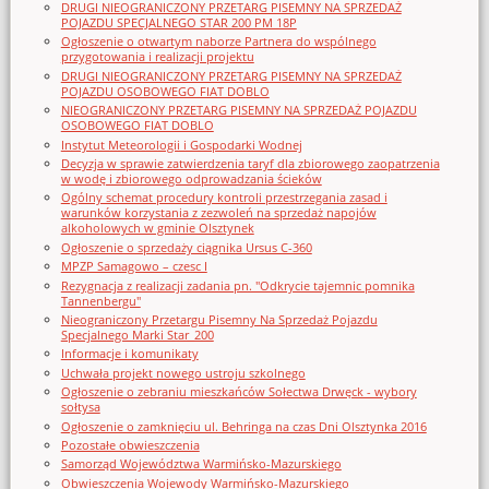
DRUGI NIEOGRANICZONY PRZETARG PISEMNY NA SPRZEDAŻ
POJAZDU SPECJALNEGO STAR 200 PM 18P
Ogłoszenie o otwartym naborze Partnera do wspólnego
przygotowania i realizacji projektu
DRUGI NIEOGRANICZONY PRZETARG PISEMNY NA SPRZEDAŻ
POJAZDU OSOBOWEGO FIAT DOBLO
NIEOGRANICZONY PRZETARG PISEMNY NA SPRZEDAŻ POJAZDU
OSOBOWEGO FIAT DOBLO
Instytut Meteorologii i Gospodarki Wodnej
Decyzja w sprawie zatwierdzenia taryf dla zbiorowego zaopatrzenia
w wodę i zbiorowego odprowadzania ścieków
Ogólny schemat procedury kontroli przestrzegania zasad i
warunków korzystania z zezwoleń na sprzedaż napojów
alkoholowych w gminie Olsztynek
Ogłoszenie o sprzedaży ciągnika Ursus C-360
MPZP Samagowo – czesc I
Rezygnacja z realizacji zadania pn. "Odkrycie tajemnic pomnika
Tannenbergu"
Nieograniczony Przetargu Pisemny Na Sprzedaż Pojazdu
Specjalnego Marki Star_200
Informacje i komunikaty
Uchwała projekt nowego ustroju szkolnego
Ogłoszenie o zebraniu mieszkańców Sołectwa Drwęck - wybory
sołtysa
Ogłoszenie o zamknięciu ul. Behringa na czas Dni Olsztynka 2016
Pozostałe obwieszczenia
Samorząd Województwa Warmińsko-Mazurskiego
Obwieszczenia Wojewody Warmińsko-Mazurskiego