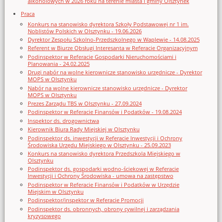
alkoholowych w 2026 roku na terenie miasta i gminy Olsztynek
Praca
Konkurs na stanowisko dyrektora Szkoły Podstawowej nr 1 im.
Noblistów Polskich w Olsztynku - 19.06.2026
Dyrektor Zespołu Szkolno-Przedszkolnego w Waplewie - 14.08.2025
Referent w Biurze Obsługi Interesanta w Referacie Organizacyjnym
Podinspektor w Referacie Gospodarki Nieruchomościami i
Planowania - 24.02.2025
Drugi nabór na wolne kierownicze stanowisko urzędnicze - Dyrektor
MOPS w Olsztynku
Nabór na wolne kierownicze stanowisko urzędnicze - Dyrektor
MOPS w Olsztynku
Prezes Zarządu TBS w Olsztynku - 27.09.2024
Podinspektor w Referacie Finansów i Podatków - 19.08.2024
Inspektor ds. drogownictwa
Kierownik Biura Rady Miejskiej w Olsztynku
Podinspektor ds. inwestycji w Referacie Inwestycji i Ochrony
Środowiska Urzędu Miejskiego w Olsztynku - 25.09.2023
Konkurs na stanowisko dyrektora Przedszkola Miejskiego w
Olsztynku
Podinspektor ds. gospodarki wodno-ściekowej w Referacie
Inwestycji i Ochrony Środowiska - umowa na zastępstwo
Podinspektor w Referacie Finansów i Podatków w Urzędzie
Miejskim w Olsztynku
Podinspektor/inspektor w Referacie Promocji
Podinspektor ds. obronnych, obrony cywilnej i zarządzania
kryzysowego