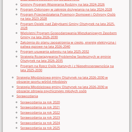
Gminny Program Wspierania Rodziny na lata 2024-2026
Program Osłonowy w zakresie dożywiania na lata 2024-2028
Program Przeciwdziałania Przemocy Domowej i Ochrony Osób
na lata 2023-2028
Program Opieki nad Zabytkami Gminy Olsztynek na lata 2025-
2028
Wieloletni Program Gospodarowania Mieszkaniowym Zasobem
Gminy na lata 2026-2030
Założenia do planu zaopatrzenia w ciepło, energię elektryczna i
paliwa gazowe na lata 2026-2040
Program usuwania azbestu na lata 2025-2032
Strategia Rozwiązywania Problemów Społecznych w gminie
Olsztynek na lata 2026-2035
Program na Rzecz Osób Starszych i z Niepełnosprawnością na
lata 2025-2030
Strategia Młodzieżowa gminy Olsztynek na lata 2026-2030 w
obszarze sportu wśród młodzieży
Strategia Młodzieżowa gminy Olsztynek na lata 2026-2030 w
obszarze zdrowia psychicznego młodych osób
Sprawozdania
Sprawozdania za rok 2020
Sprawozdania za rok 2021
Sprawozdania za rok 2022
Sprawozdania za rok 2023
Sprawozdania za rok 2024
Sprawozdania za rok 2025