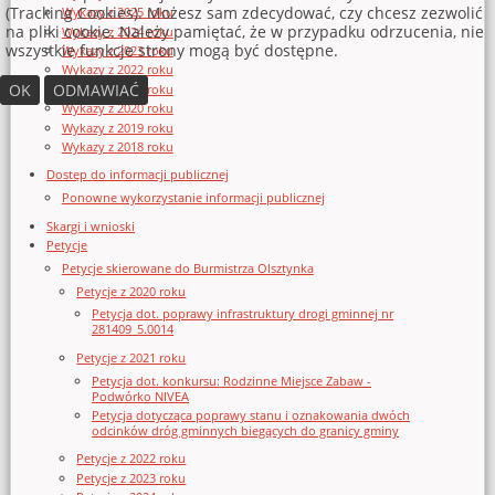
(Tracking Cookies). Możesz sam zdecydować, czy chcesz zezwolić
Wykazy z 2025 roku
na pliki cookie. Należy pamiętać, że w przypadku odrzucenia, nie
Wykazy z 2024 roku
wszystkie funkcje strony mogą być dostępne.
Wykazy z 2023 roku
Wykazy z 2022 roku
OK
ODMAWIAĆ
Wykazy z 2021 roku
Wykazy z 2020 roku
Wykazy z 2019 roku
Wykazy z 2018 roku
Dostęp do informacji publicznej
Ponowne wykorzystanie informacji publicznej
Skargi i wnioski
Petycje
Petycje skierowane do Burmistrza Olsztynka
Petycje z 2020 roku
Petycja dot. poprawy infrastruktury drogi gminnej nr
281409_5.0014
Petycje z 2021 roku
Petycja dot. konkursu: Rodzinne Miejsce Zabaw -
Podwórko NIVEA
Petycja dotycząca poprawy stanu i oznakowania dwóch
odcinków dróg gminnych biegących do granicy gminy
Petycje z 2022 roku
Petycje z 2023 roku