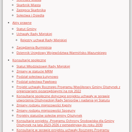
Skarbnik Miasta
Zastępca Skarbnika
Sołectwa i Osiedla
Akty prawne
Statut Gminy
Uchwały Rady Miejskiej
Rejestry uchwał Rady Miejskiej
Zarządzenia Burmistrza
Dziennik Urzędowy Województwa Warmińsko-Mazurskiego
Konsultacje społeczne
Statut Młodzieżowej Rady Miejskiej
Zmiany w statucie MRM
Podział sołectwa Łutynowo
Podział sołectwa Pawłowo
Projekt uchwały Rocznego Programu Współpracy Gminy Olsztynek z
organizacjami pozarządowymi na rok 2022
Konsultacje społeczne dotyczące projektu uchwały w sprawie
utworzenia Olsztyneckiej Rady Seniorów i nadania jej Statutu
Zmiany rodzaju miejscowości Kąpity
Zmiany rodzaju miejscowości Spoguny
Projekty statutów sołectw gminy Olsztynek
Konsultacje projektu „Programu Ochrony Środowiska dla Gminy
Olsztynek na lata 2023-2026 z perspektywą do roku 2030
Konsultacje w sprawie projektu uchwały Rocznego Programu