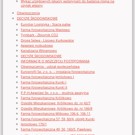
Wykaz urzędowych lekarzy weterynarii do badania mięsa na
użytek własny
Obwieszczenia
DECYZJE ŚRODOWISKOWE
Eurotter Logistyka - Stacja paliw
Farma fotowoltaiczna Waplewo
Tymbark - Zbiornik CO2
Droga Selwa - Lipowo Kurkowskie
Agaplast rozbudowa
Kanalizacja Witramowo
DECYZJE ŚRODOWISKOWE
INFORMACJE O WSZCZĘCIU POSTĘPOWANIA
Obwieszczenia - udział społeczeństwa
Europrofil Sp. z o. o. – instalacja fotowoltaiczna
Farma fotowoltaiczna Jemiołowo I
Farma fotowoltaiczna Kunki I
Farma fotowoltaiczna Kunki II
P.P-H.Agaplast Sp. z o.o. - studnia awaryjna
Farma fotowoltaiczna Królikowo
Osiedle Mieszkaniowe, Królikowo dz. nr 42/7
Osiedle Mieszkaniowe, Królikowo dz. nr 166/8
Farma fotowoltaiczna Wilkowo 106-6, 106-11
Farma Fotowoltaiczna 57, 59, 60/4, obręb Kunki
Jemiołowo 170/1
Farma Fotowoltaiczna 49, 50, 160/5, Pawłowo