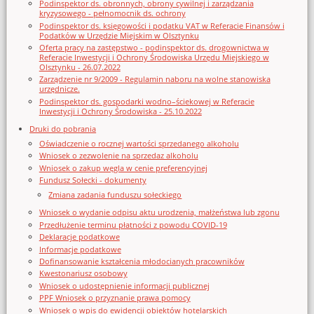
Podinspektor ds. obronnych, obrony cywilnej i zarządzania
kryzysowego - pełnomocnik ds. ochrony
Podinspektor ds. księgowości i podatku VAT w Referacie Finansów i
Podatków w Urzędzie Miejskim w Olsztynku
Oferta pracy na zastępstwo - podinspektor ds. drogownictwa w
Referacie Inwestycji i Ochrony Środowiska Urzędu Miejskiego w
Olsztynku - 26.07.2022
Zarządzenie nr 9/2009 - Regulamin naboru na wolne stanowiska
urzędnicze.
Podinspektor ds. gospodarki wodno–ściekowej w Referacie
Inwestycji i Ochrony Środowiska - 25.10.2022
Druki do pobrania
Oświadczenie o rocznej wartości sprzedanego alkoholu
Wniosek o zezwolenie na sprzedaz alkoholu
Wniosek o zakup węgla w cenie preferencyjnej
Fundusz Sołecki - dokumenty
Zmiana zadania funduszu sołeckiego
Wniosek o wydanie odpisu aktu urodzenia, małżeństwa lub zgonu
Przedłużenie terminu płatności z powodu COVID-19
Deklaracje podatkowe
Informacje podatkowe
Dofinansowanie kształcenia młodocianych pracowników
Kwestonariusz osobowy
Wniosek o udostępnienie informacji publicznej
PPF Wniosek o przyznanie prawa pomocy
Wniosek o wpis do ewidencji obiektów hotelarskich