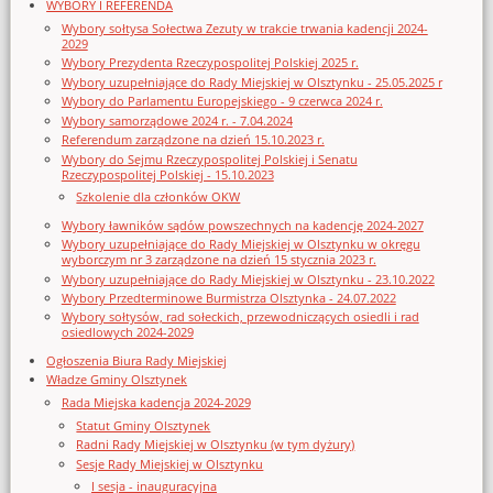
WYBORY I REFERENDA
Wybory sołtysa Sołectwa Zezuty w trakcie trwania kadencji 2024-
2029
Wybory Prezydenta Rzeczypospolitej Polskiej 2025 r.
Wybory uzupełniające do Rady Miejskiej w Olsztynku - 25.05.2025 r
Wybory do Parlamentu Europejskiego - 9 czerwca 2024 r.
Wybory samorządowe 2024 r. - 7.04.2024
Referendum zarządzone na dzień 15.10.2023 r.
Wybory do Sejmu Rzeczypospolitej Polskiej i Senatu
Rzeczypospolitej Polskiej - 15.10.2023
Szkolenie dla członków OKW
Wybory ławników sądów powszechnych na kadencję 2024-2027
Wybory uzupełniające do Rady Miejskiej w Olsztynku w okręgu
wyborczym nr 3 zarządzone na dzień 15 stycznia 2023 r.
Wybory uzupełniające do Rady Miejskiej w Olsztynku - 23.10.2022
Wybory Przedterminowe Burmistrza Olsztynka - 24.07.2022
Wybory sołtysów, rad sołeckich, przewodniczących osiedli i rad
osiedlowych 2024-2029
Ogłoszenia Biura Rady Miejskiej
Władze Gminy Olsztynek
Rada Miejska kadencja 2024-2029
Statut Gminy Olsztynek
Radni Rady Miejskiej w Olsztynku (w tym dyżury)
Sesje Rady Miejskiej w Olsztynku
I sesja - inauguracyjna