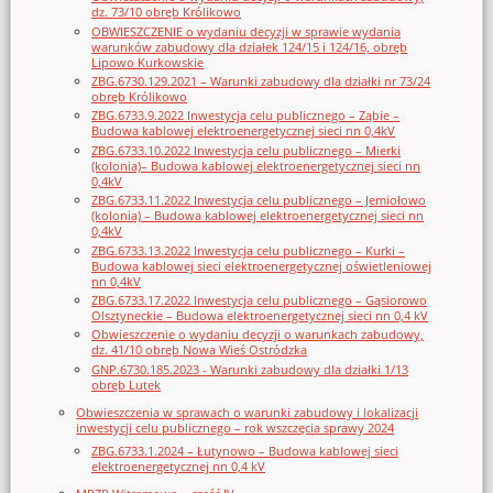
dz. 73/10 obręb Królikowo
OBWIESZCZENIE o wydaniu decyzji w sprawie wydania
warunków zabudowy dla działek 124/15 i 124/16, obręb
Lipowo Kurkowskie
ZBG.6730.129.2021 – Warunki zabudowy dla działki nr 73/24
obręb Królikowo
ZBG.6733.9.2022 Inwestycja celu publicznego – Ząbie –
Budowa kablowej elektroenergetycznej sieci nn 0,4kV
ZBG.6733.10.2022 Inwestycja celu publicznego – Mierki
(kolonia)– Budowa kablowej elektroenergetycznej sieci nn
0,4kV
ZBG.6733.11.2022 Inwestycja celu publicznego – Jemiołowo
(kolonia) – Budowa kablowej elektroenergetycznej sieci nn
0,4kV
ZBG.6733.13.2022 Inwestycja celu publicznego – Kurki –
Budowa kablowej sieci elektroenergetycznej oświetleniowej
nn 0,4kV
ZBG.6733.17.2022 Inwestycja celu publicznego – Gąsiorowo
Olsztyneckie – Budowa elektroenergetycznej sieci nn 0,4 kV
Obwieszczenie o wydaniu decyzji o warunkach zabudowy,
dz. 41/10 obręb Nowa Wieś Ostródzka
GNP.6730.185.2023 - Warunki zabudowy dla działki 1/13
obręb Lutek
Obwieszczenia w sprawach o warunki zabudowy i lokalizacji
inwestycji celu publicznego – rok wszczęcia sprawy 2024
ZBG.6733.1.2024 – Łutynowo – Budowa kablowej sieci
elektroenergetycznej nn 0,4 kV