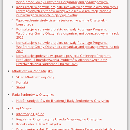
Współpracy Gminy Olsztynek z organizacjami pozarządowymi
Konsultacje w sprawie projektu uchwały w sprawie określenia trybu
i szczegółowych kryteriów oceny wniosków o realizację zadania
publicznego w ramach inicjatywy lokalnej
Wprowadzenie strefy ciszy na jeziorach w gminie Olsztynek –
konsultacje
Konsultacje w sprawie projektu uchwały Rocznego Programu
Współpracy Gminy Olsztynek z organizacjami pozarządowymi na rok
2025
Konsultacje w sprawie projektu uchwały Rocznego Programu
Współpracy Gminy Olsztynek z organizacjami pozarządowymi na rok
2026
Konsultacje społeczne w sprawie przyjęcia Gminnego Programu
Profilaktyki i Rozwiązywania Problemów Alkoholowych oraz
Przeciwdziałania Narkomanii na rok 2026
Młodzieżowa Rada Miejska
Skład Młodzieżowej Rady
Kontakt
Statut
Rada Seniorów w Olsztynku
Nabór kandydatów do II kadencji Rady Seniorów w Olsztynku
Urząd Miejski
Informacje Ogólne
Regulamin Organizacyjny Urzedu Miejskiego w Olsztynku
Kodeks etyki UM w Olsztynku
Dokumentacja dot. Zintegrowanego Systemu Zarządzania Jakością