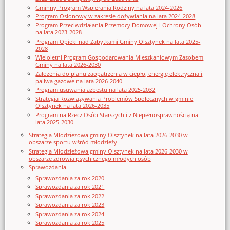
Gminny Program Wspierania Rodziny na lata 2024-2026
Program Osłonowy w zakresie dożywiania na lata 2024-2028
Program Przeciwdziałania Przemocy Domowej i Ochrony Osób
na lata 2023-2028
Program Opieki nad Zabytkami Gminy Olsztynek na lata 2025-
2028
Wieloletni Program Gospodarowania Mieszkaniowym Zasobem
Gminy na lata 2026-2030
Założenia do planu zaopatrzenia w ciepło, energię elektryczna i
paliwa gazowe na lata 2026-2040
Program usuwania azbestu na lata 2025-2032
Strategia Rozwiązywania Problemów Społecznych w gminie
Olsztynek na lata 2026-2035
Program na Rzecz Osób Starszych i z Niepełnosprawnością na
lata 2025-2030
Strategia Młodzieżowa gminy Olsztynek na lata 2026-2030 w
obszarze sportu wśród młodzieży
Strategia Młodzieżowa gminy Olsztynek na lata 2026-2030 w
obszarze zdrowia psychicznego młodych osób
Sprawozdania
Sprawozdania za rok 2020
Sprawozdania za rok 2021
Sprawozdania za rok 2022
Sprawozdania za rok 2023
Sprawozdania za rok 2024
Sprawozdania za rok 2025