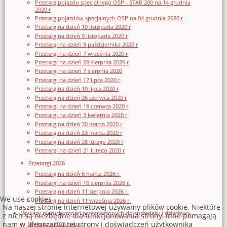
Przetarg pojazdu specjalnego OSP - STAR 200 na 14 grudnia
2020 r
Przetarg pojazdów specjalnych OSP na 04 grudnia 2020 r
Przetarg na dzień 10 listopada 2020 r
Przetarg na dzień 9 listopada 2020 r
Przetargi na dzień 9 października 2020 r
Przetargi na dzień 7 września 2020 r
Przetargi na dzień 28 sierpnia 2020 r
Przetargi na dzień 7 sierpnia 2020
Przetargi na dzień 17 lipca 2020 r
Przetarg na dzień 10 lipca 2020 r
Przetarg na dzień 26 czerwca 2020 r
Przetargi na dzień 19 czerwca 2020 r
Przetargi na dzień 3 kwietnia 2020 r
Przetarg na dzień 30 marca 2020 r
Przetarg na dzień 23 marca 2020 r
Przetarg na dzień 28 lutego 2020 r
Przetargi na dzień 21 lutego 2020 r
Przetargi 2026
Przetarg na dzień 6 marca 2026 r.
Przetargi na dzień 10 sierpnia 2026 r.
Przetarg na dzień 11 sierpnia 2026 r.
We use cookies
Przetarg na dzień 11 września 2026 r.
Na naszej stronie internetowej używamy plików cookie. Niektóre
Wykazy nieruchomości przeznaczonych do sprzedaży i dzierżawy
z nich są niezbędne dla funkcjonowania strony, inne pomagają
nam w ulepszaniu tej strony i doświadczeń użytkownika
Wykazy z 2026 roku