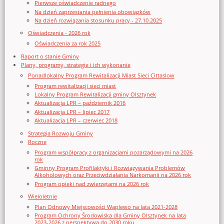
Pierwsze oświadczenie radnego
Na dzień zaprzestania pełnienia obowiązków
Na dzień rozwiązania stosunku pracy - 27.10.2025
Oświadczenia - 2026 rok
Oświadczenia za rok 2025
Raport o stanie Gminy
Plany, programy, strategie i ich wykonanie
Ponadlokalny Program Rewitalizacji Miast Sieci Cittaslow
Program rewitalizacji sieci miast
Lokalny Program Rewitalizacji gminy Olsztynek
Aktualizacja LPR – październik 2016
Aktualizacja LPR – lipiec 2017
Aktualizacja LPR – czerwiec 2018
Strategia Rozwoju Gminy
Roczne
Program współpracy z organizacjami pozarządowymi na 2026
rok
Gminny Program Profilaktyki i Rozwiązywania Problemów
Alkoholowych oraz Przeciwdziałania Narkomanii na 2026 rok
Program opieki nad zwierzętami na 2026 rok
Wieloletnie
Plan Odnowy Miejscowości Waplewo na lata 2021-2028
Program Ochrony Środowiska dla Gminy Olsztynek na lata
2023-2026 z perspektywą do 2030 roku