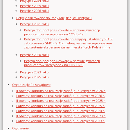
Petycje z 2024 roku
Petycje z 2025 roku
Petycje z 2026 roku
Petycje skierowane do Rady Miejskiej w Olsztynku
Petycje z 2021 roku
Petycja dot. podjęcia uchwały w sprawie gwarancji
producentów szczepionek na COVID-19
Petycja dot. podjęcia uchwały poierającej list otwarty STOP
zabójczenmu GMO - STOP niebezpiecznej szczepionce oraz
zaprzestania eksperymentu na mieszkańcach Polski i inne
Petycje z 2020 roku
Petycja dot. podjęcia uchwały w sprawie gwarancji
producentów szczepionek na COVID-19
Petycje z 2023 roku
Petycje z 2025 roku
Organizacje Pozarządowe
II otwarty konkurs na realizację zadań publicznych w 2026 r.
I otwarty konkurs na realizację zadań publicznych w 2026 r.
II otwarty konkurs na realizację zadań publicznych w 2025 r.
I otwarty konkurs na realizację zadań publicznych w 2025 r.
I otwarty konkurs na realizację zadań publicznych w 2024 r.
II otwarty konkurs na realizację zadań publicznych w 2023 r.
I otwarty konkurs na realizację zadań publicznych w 2023 r.
Ogłoszenia