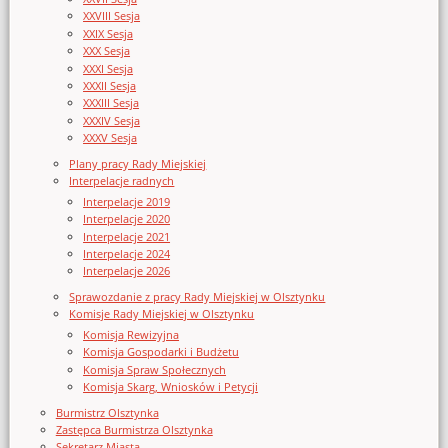
XXVIII Sesja
XXIX Sesja
XXX Sesja
XXXI Sesja
XXXII Sesja
XXXIII Sesja
XXXIV Sesja
XXXV Sesja
Plany pracy Rady Miejskiej
Interpelacje radnych
Interpelacje 2019
Interpelacje 2020
Interpelacje 2021
Interpelacje 2024
Interpelacje 2026
Sprawozdanie z pracy Rady Miejskiej w Olsztynku
Komisje Rady Miejskiej w Olsztynku
Komisja Rewizyjna
Komisja Gospodarki i Budżetu
Komisja Spraw Społecznych
Komisja Skarg, Wniosków i Petycji
Burmistrz Olsztynka
Zastępca Burmistrza Olsztynka
Sekretarz Miasta