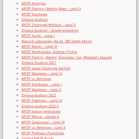
MPZP Ameryka
MPZP Platyny i Warlity Małe – część II
MPZP Sportowa
Zmiana studium
MPZP Olsztynek Wschód – część II
Zmiana studium – drugie wyłożenie
MPZP Kunki – czesc I
Warunki zabudowy dla dz. 380 obręb Mierki
MPZP Mierki – część III
MPZP Mierkowska, Zielona i Polna
MPZP Platyny, Warlity, Elgnówko, Gaj, Wigwałd i Zawady
Zmiana Studium 2021
MPZP węzeł Olsztynek Zachód
MPZP Waplewo – część IV
MPZP ul. Behringa
MPZP Królikowo – czesc I
MPZP Waplewo – czesc V
Zmiana studium 2022
MPZP Pawłowo – część III
Zmiana studium 2022 II
MPZP jezioro Jemiołowo
MPZP Wilcza – obszar A
MPZP Gąsiorowo – część III
MPZP ul. Behringa – część II
MPZP Perłowa i Pionierów
Zmiana MPZP Kunki