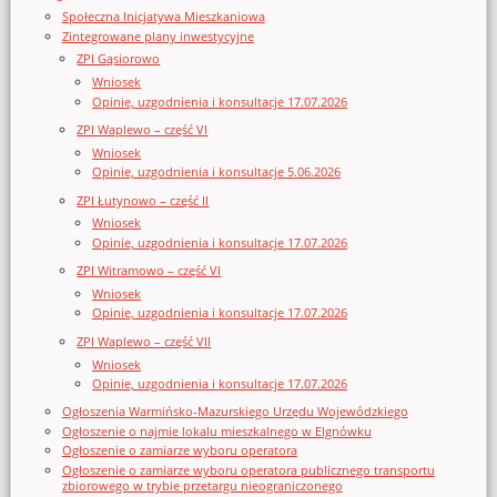
Społeczna Inicjatywa Mieszkaniowa
Zintegrowane plany inwestycyjne
ZPI Gąsiorowo
Wniosek
Opinie, uzgodnienia i konsultacje 17.07.2026
ZPI Waplewo – część VI
Wniosek
Opinie, uzgodnienia i konsultacje 5.06.2026
ZPI Łutynowo – część II
Wniosek
Opinie, uzgodnienia i konsultacje 17.07.2026
ZPI Witramowo – część VI
Wniosek
Opinie, uzgodnienia i konsultacje 17.07.2026
ZPI Waplewo – część VII
Wniosek
Opinie, uzgodnienia i konsultacje 17.07.2026
Ogłoszenia Warmińsko-Mazurskiego Urzędu Wojewódzkiego
Ogłoszenie o najmie lokalu mieszkalnego w Elgnówku
Ogłoszenie o zamiarze wyboru operatora
Ogłoszenie o zamiarze wyboru operatora publicznego transportu
zbiorowego w trybie przetargu nieograniczonego