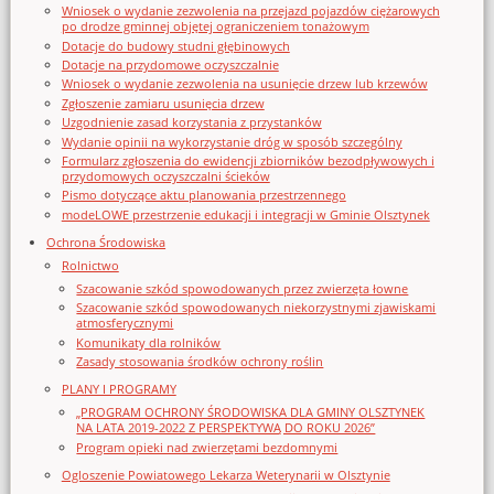
Wniosek o wydanie zezwolenia na przejazd pojazdów ciężarowych
po drodze gminnej objętej ograniczeniem tonażowym
Dotacje do budowy studni głębinowych
Dotacje na przydomowe oczyszczalnie
Wniosek o wydanie zezwolenia na usunięcie drzew lub krzewów
Zgłoszenie zamiaru usunięcia drzew
Uzgodnienie zasad korzystania z przystanków
Wydanie opinii na wykorzystanie dróg w sposób szczególny
Formularz zgłoszenia do ewidencji zbiorników bezodpływowych i
przydomowych oczyszczalni ścieków
Pismo dotyczące aktu planowania przestrzennego
modeLOWE przestrzenie edukacji i integracji w Gminie Olsztynek
Ochrona Środowiska
Rolnictwo
Szacowanie szkód spowodowanych przez zwierzęta łowne
Szacowanie szkód spowodowanych niekorzystnymi zjawiskami
atmosferycznymi
Komunikaty dla rolników
Zasady stosowania środków ochrony roślin
PLANY I PROGRAMY
„PROGRAM OCHRONY ŚRODOWISKA DLA GMINY OLSZTYNEK
NA LATA 2019-2022 Z PERSPEKTYWĄ DO ROKU 2026”
Program opieki nad zwierzętami bezdomnymi
Ogloszenie Powiatowego Lekarza Weterynarii w Olsztynie