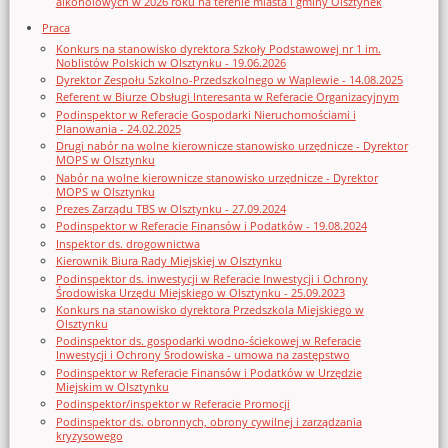
alkoholowych w 2026 roku na terenie miasta i gminy Olsztynek
Praca
Konkurs na stanowisko dyrektora Szkoły Podstawowej nr 1 im.
Noblistów Polskich w Olsztynku - 19.06.2026
Dyrektor Zespołu Szkolno-Przedszkolnego w Waplewie - 14.08.2025
Referent w Biurze Obsługi Interesanta w Referacie Organizacyjnym
Podinspektor w Referacie Gospodarki Nieruchomościami i
Planowania - 24.02.2025
Drugi nabór na wolne kierownicze stanowisko urzędnicze - Dyrektor
MOPS w Olsztynku
Nabór na wolne kierownicze stanowisko urzędnicze - Dyrektor
MOPS w Olsztynku
Prezes Zarządu TBS w Olsztynku - 27.09.2024
Podinspektor w Referacie Finansów i Podatków - 19.08.2024
Inspektor ds. drogownictwa
Kierownik Biura Rady Miejskiej w Olsztynku
Podinspektor ds. inwestycji w Referacie Inwestycji i Ochrony
Środowiska Urzędu Miejskiego w Olsztynku - 25.09.2023
Konkurs na stanowisko dyrektora Przedszkola Miejskiego w
Olsztynku
Podinspektor ds. gospodarki wodno-ściekowej w Referacie
Inwestycji i Ochrony Środowiska - umowa na zastępstwo
Podinspektor w Referacie Finansów i Podatków w Urzędzie
Miejskim w Olsztynku
Podinspektor/inspektor w Referacie Promocji
Podinspektor ds. obronnych, obrony cywilnej i zarządzania
kryzysowego