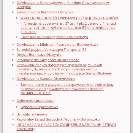
Obwieszczenia Samorządowego Kolegium Odwoławczego w
Olsztynie
Zawiadomienia Burmistrza Olsztynka
WYKAZ NIERUCHOMOŚCI WPISANYCH DO REJESTRU ZABYTKÓW.
Informacja na podstawie art. 37 ust. 1 pkt 2 ustawy o finansach
publicznych - m.in. wykonanie budżetu JST umorzenia pomoc
publiczna.
II Konkurs na realizację zadania publicznego
Obwieszczenia Ministra Infrastruktury i Budwonictwa
Sprzedaż pojazdu Volkswagen Transporter T4
Decyzje Burmistrza Olsztynka
Informacje dla Zarządców Nieruchomości
Zestawienie danych dotyczących czynszów najmu lokali
mieszkalnych, nienależących do publicznego zasobu
mieszkaniowego, w położonych na obszarze Gminy Olsztynek.
Obwieszczenia Starosty Olsztyńskiego
Zawiadomienie o wszczęciu postępowania w sprawie zmiany
pozwolenia zintegrowanego na prowadzenie instalacji
NUTRIPOL Sp. z o.o.
Ogłoszenia sprzedażowe
Ogłoszenia sprzedażowe
Uchwała reklamowa
Regionalny Zarząd Gospodarki Wodnej w Białymstoku
INFORMACJA O OPŁACIE ZA ZMNIEJSZENIE NATURALNEJ RETENCJI
TERENOWEJ