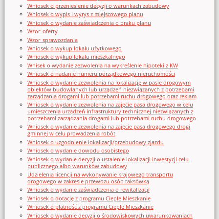
Wniosek o przeniesienie decyzji o warunkach zabudowy
Wniosek o wypis i wyrys z miejscowego planu
Wniosek o wydanie zaświadczenia o braku planu
Wzor_oferty
Wzor_sprawozdania
Wniosek o wykup lokalu użytkowego
Wniosek o wykup lokalu mieszkalnego
Wnisek o wydanie zezwolenia na wykreślenie hipoteki z KW
Wniosek o nadanie numeru porządkowego nieruchomości
Wniosek o wydanie zezwolenia na lokalizację w pasie drogowym
obiektów budowlanych lub urządzeń niezwiązanych z potrzebami
zarządzania drogami lub potrzebami ruchu drogowego oraz reklam
Wniosek o wydanie zezwolenia na zajęcie pasa drogowego w celu
umieszczenia urządzeń infrastruktury technicznej niezwiązanych z
potrzebami zarządzania drogami lub potrzebami ruchu drogowego
Wniosek o wydanie zezwolenia na zajęcie pasa drogowego drogi
gminnej w celu prowadzenia robót
Wniosek o uzgodnienie lokalizacji/przebudowy zjazdu
Wniosek o wydanie dowodu osobistego
Wniosek o wydanie decyzji o ustalenie lokalizacji inwestycji celu
publicznego albo warunków zabudowy
Udzielenia licencji na wykonywanie krajowego transportu
drogowego w zakresie przewozu osób taksówką
Wniosek o wydanie zaświadczenia o rewitalizacji
Wniosek o dotację z programu Ciepłe Mieszkanie
Wniosek o płatność z programu Ciepłe Mieszkanie
Wniosek o wydanie decyzji o środowiskowych uwarunkowaniach