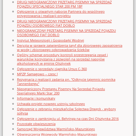
DRUGI NIEOGRANICZONY PRZETARG PISEMNY NA SPRZEDAŻ
POJAZDU SPECJALNEGO STAR 200 PM 18P
Ogłoszenie o otwartym naborze Partnera do wspólnego
przygotowania i realizacji projektu
DRUGI NIEOGRANICZONY PRZETARG PISEMNY NA SPRZEDAŻ
POJAZDU OSOBOWEGO FIAT DOBLO
NIEOGRANICZONY PRZETARG PISEMNY NA SPRZEDAŻ POJAZDU
OSOBOWEGO FIAT DOBLO
Instytut Meteorologii i Gospodarki Wodnej
Decyzja w sprawie zatwierdzenia taryf dla zbiorowego zaopatrzenia
w wodę i zbiorowego odprowadzania ścieków
Ogólny schemat procedury kontroli przestrzegania zasad i
warunków korzystania z zezwoleń na sprzedaż napojów
alkoholowych w gminie Olsztynek
Ogłoszenie o sprzedaży ciągnika Ursus C-360
MPZP Samagowo – czesc I
Rezygnacja z realizacji zadania pn. "Odkrycie tajemnic pomnika
Tannenbergu"
Nieograniczony Przetargu Pisemny Na Sprzedaż Pojazdu
Specjalnego Marki Star_200
Informacje i komunikaty
Uchwała projekt nowego ustroju szkolnego
Ogłoszenie o zebraniu mieszkańców Sołectwa Drwęck - wybory
sołtysa
Ogłoszenie o zamknięciu ul. Behringa na czas Dni Olsztynka 2016
Pozostałe obwieszczenia
Samorząd Województwa Warmińsko-Mazurskiego
Obwieszczenia Wojewody Warmińsko-Mazurskiego