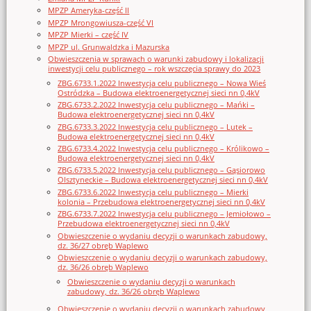
MPZP Ameryka-część II
MPZP Mrongowiusza-część VI
MPZP Mierki – część IV
MPZP ul. Grunwaldzka i Mazurska
Obwieszczenia w sprawach o warunki zabudowy i lokalizacji
inwestycji celu publicznego – rok wszczęcia sprawy do 2023
ZBG.6733.1.2022 Inwestycja celu publicznego – Nowa Wieś
Ostródzka – Budowa elektroenergetycznej sieci nn 0,4kV
ZBG.6733.2.2022 Inwestycja celu publicznego – Mańki –
Budowa elektroenergetycznej sieci nn 0,4kV
ZBG.6733.3.2022 Inwestycja celu publicznego – Lutek –
Budowa elektroenergetycznej sieci nn 0,4kV
ZBG.6733.4.2022 Inwestycja celu publicznego – Królikowo –
Budowa elektroenergetycznej sieci nn 0,4kV
ZBG.6733.5.2022 Inwestycja celu publicznego – Gąsiorowo
Olsztyneckie – Budowa elektroenergetycznej sieci nn 0,4kV
ZBG.6733.6.2022 Inwestycja celu publicznego – Mierki
kolonia – Przebudowa elektroenergetycznej sieci nn 0,4kV
ZBG.6733.7.2022 Inwestycja celu publicznego – Jemiołowo –
Przebudowa elektroenergetycznej sieci nn 0,4kV
Obwieszczenie o wydaniu decyzji o warunkach zabudowy,
dz. 36/27 obręb Waplewo
Obwieszczenie o wydaniu decyzji o warunkach zabudowy,
dz. 36/26 obręb Waplewo
Obwieszczenie o wydaniu decyzji o warunkach
zabudowy, dz. 36/26 obręb Waplewo
Obwieszczenie o wydaniu decyzji o warunkach zabudowy,