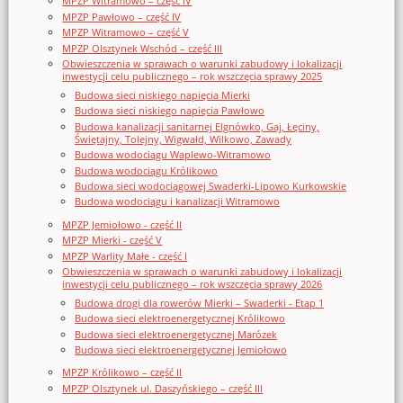
MPZP Witramowo – część IV
MPZP Pawłowo – część IV
MPZP Witramowo – część V
MPZP Olsztynek Wschód – część III
Obwieszczenia w sprawach o warunki zabudowy i lokalizacji
inwestycji celu publicznego – rok wszczęcia sprawy 2025
Budowa sieci niskiego napięcia Mierki
Budowa sieci niskiego napięcia Pawłowo
Budowa kanalizacji sanitarnej Elgnówko, Gaj, Łęciny,
Świętajny, Tolejny, Wigwałd, Wilkowo, Zawady
Budowa wodociągu Waplewo-Witramowo
Budowa wodociągu Królikowo
Budowa sieci wodociągowej Swaderki-Lipowo Kurkowskie
Budowa wodociągu i kanalizacji Witramowo
MPZP Jemiołowo - część II
MPZP Mierki - część V
MPZP Warlity Małe - część I
Obwieszczenia w sprawach o warunki zabudowy i lokalizacji
inwestycji celu publicznego – rok wszczęcia sprawy 2026
Budowa drogi dla rowerów Mierki – Swaderki - Etap 1
Budowa sieci elektroenergetycznej Królikowo
Budowa sieci elektroenergetycznej Marózek
Budowa sieci elektroenergetycznej Jemiołowo
MPZP Królikowo – część II
MPZP Olsztynek ul. Daszyńskiego – część III