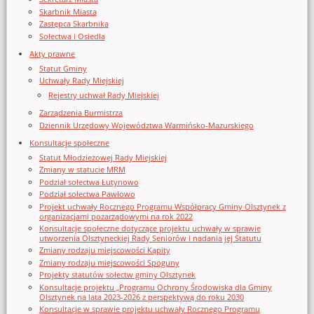
Skarbnik Miasta
Zastępca Skarbnika
Sołectwa i Osiedla
Akty prawne
Statut Gminy
Uchwały Rady Miejskiej
Rejestry uchwał Rady Miejskiej
Zarządzenia Burmistrza
Dziennik Urzędowy Województwa Warmińsko-Mazurskiego
Konsultacje społeczne
Statut Młodzieżowej Rady Miejskiej
Zmiany w statucie MRM
Podział sołectwa Łutynowo
Podział sołectwa Pawłowo
Projekt uchwały Rocznego Programu Współpracy Gminy Olsztynek z
organizacjami pozarządowymi na rok 2022
Konsultacje społeczne dotyczące projektu uchwały w sprawie
utworzenia Olsztyneckiej Rady Seniorów i nadania jej Statutu
Zmiany rodzaju miejscowości Kąpity
Zmiany rodzaju miejscowości Spoguny
Projekty statutów sołectw gminy Olsztynek
Konsultacje projektu „Programu Ochrony Środowiska dla Gminy
Olsztynek na lata 2023-2026 z perspektywą do roku 2030
Konsultacje w sprawie projektu uchwały Rocznego Programu