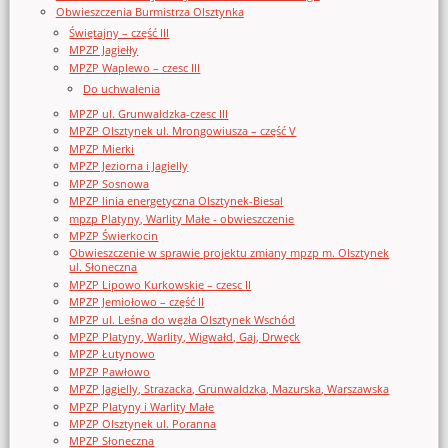
Obwieszczenia Burmistrza Olsztynka
Świętajny – część III
MPZP Jagiełły
MPZP Waplewo – czesc III
Do uchwalenia
MPZP ul. Grunwaldzka-czesc III
MPZP Olsztynek ul. Mrongowiusza – część V
MPZP Mierki
MPZP Jeziorna i Jagielly
MPZP Sosnowa
MPZP linia energetyczna Olsztynek-Biesal
mpzp Platyny, Warlity Małe - obwieszczenie
MPZP Świerkocin
Obwieszczenie w sprawie projektu zmiany mpzp m. Olsztynek
ul. Słoneczna
MPZP Lipowo Kurkowskie – czesc II
MPZP Jemiołowo – część II
MPZP ul. Leśna do węzła Olsztynek Wschód
MPZP Platyny, Warlity, Wigwałd, Gaj, Drwęck
MPZP Łutynowo
MPZP Pawłowo
MPZP Jagielly, Strazacka, Grunwaldzka, Mazurska, Warszawska
MPZP Platyny i Warlity Małe
MPZP Olsztynek ul. Poranna
MPZP Słoneczna