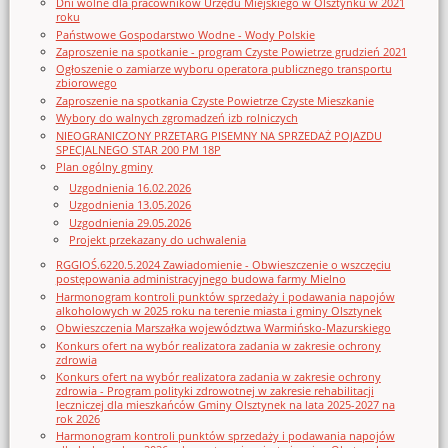
Dni wolne dla pracowników Urzędu Miejskiego w Olsztynku w 2021
roku
Państwowe Gospodarstwo Wodne - Wody Polskie
Zaproszenie na spotkanie - program Czyste Powietrze grudzień 2021
Ogłoszenie o zamiarze wyboru operatora publicznego transportu
zbiorowego
Zaproszenie na spotkania Czyste Powietrze Czyste Mieszkanie
Wybory do walnych zgromadzeń izb rolniczych
NIEOGRANICZONY PRZETARG PISEMNY NA SPRZEDAŻ POJAZDU
SPECJALNEGO STAR 200 PM 18P
Plan ogólny gminy
Uzgodnienia 16.02.2026
Uzgodnienia 13.05.2026
Uzgodnienia 29.05.2026
Projekt przekazany do uchwalenia
RGGIOŚ.6220.5.2024 Zawiadomienie - Obwieszczenie o wszczęciu
postępowania administracyjnego budowa farmy Mielno
Harmonogram kontroli punktów sprzedaży i podawania napojów
alkoholowych w 2025 roku na terenie miasta i gminy Olsztynek
Obwieszczenia Marszałka województwa Warmińsko-Mazurskiego
Konkurs ofert na wybór realizatora zadania w zakresie ochrony
zdrowia
Konkurs ofert na wybór realizatora zadania w zakresie ochrony
zdrowia - Program polityki zdrowotnej w zakresie rehabilitacji
leczniczej dla mieszkańców Gminy Olsztynek na lata 2025-2027 na
rok 2026
Harmonogram kontroli punktów sprzedaży i podawania napojów