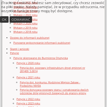
(Tracking Cookies). Możesz sam zdecydować, czy chcesz zezwolić
Wykazy z 2025 roku
na pliki cookie. Należy pamiętać, że w przypadku odrzucenia, nie
Wykazy z 2024 roku
wszystkie funkcje strony mogą być dostępne.
Wykazy z 2023 roku
Wykazy z 2022 roku
OK
ODMAWIAĆ
Wykazy z 2021 roku
Wykazy z 2020 roku
Wykazy z 2019 roku
Wykazy z 2018 roku
Dostęp do informacji publicznej
Ponowne wykorzystanie informacji publicznej
Skargi i wnioski
Petycje
Petycje skierowane do Burmistrza Olsztynka
Petycje z 2020 roku
Petycja dot. poprawy infrastruktury drogi gminnej nr
281409_5.0014
Petycje z 2021 roku
Petycja dot. konkursu: Rodzinne Miejsce Zabaw -
Podwórko NIVEA
Petycja dotycząca poprawy stanu i oznakowania dwóch
odcinków dróg gminnych biegących do granicy gminy
Petycje z 2022 roku
Petycje z 2023 roku