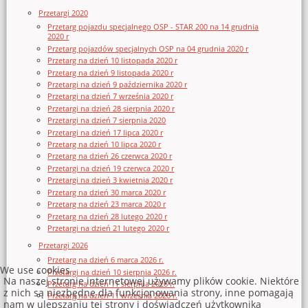
Przetargi 2020
Przetarg pojazdu specjalnego OSP - STAR 200 na 14 grudnia
2020 r
Przetarg pojazdów specjalnych OSP na 04 grudnia 2020 r
Przetarg na dzień 10 listopada 2020 r
Przetarg na dzień 9 listopada 2020 r
Przetargi na dzień 9 października 2020 r
Przetargi na dzień 7 września 2020 r
Przetargi na dzień 28 sierpnia 2020 r
Przetargi na dzień 7 sierpnia 2020
Przetargi na dzień 17 lipca 2020 r
Przetarg na dzień 10 lipca 2020 r
Przetarg na dzień 26 czerwca 2020 r
Przetargi na dzień 19 czerwca 2020 r
Przetargi na dzień 3 kwietnia 2020 r
Przetarg na dzień 30 marca 2020 r
Przetarg na dzień 23 marca 2020 r
Przetarg na dzień 28 lutego 2020 r
Przetargi na dzień 21 lutego 2020 r
Przetargi 2026
Przetarg na dzień 6 marca 2026 r.
We use cookies
Przetargi na dzień 10 sierpnia 2026 r.
Na naszej stronie internetowej używamy plików cookie. Niektóre
Przetarg na dzień 11 sierpnia 2026 r.
z nich są niezbędne dla funkcjonowania strony, inne pomagają
Przetarg na dzień 11 września 2026 r.
nam w ulepszaniu tej strony i doświadczeń użytkownika