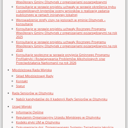
Współpracy Gminy Olsztynek z organizacjami pozarządowymi
Konsultacje w sprawie projektu uchwały w sprawie określenia trybu
i szczegółowych kryteriów oceny wniosków o realizację zadania
publicznego w ramach inicjatywy lokalnej
Wprowadzenie strefy ciszy na jeziorach w gminie Olsztynek –
konsultacje
Konsultacje w sprawie projektu uchwały Rocznego Programu
Współpracy Gminy Olsztynek z organizacjami pozarządowymi na rok
2025
Konsultacje w sprawie projektu uchwały Rocznego Programu
Współpracy Gminy Olsztynek z organizacjami pozarządowymi na rok
2026
Konsultacje społeczne w sprawie przyjęcia Gminnego Programu
Profilaktyki i Rozwiązywania Problemów Alkoholowych oraz
Przeciwdziałania Narkomanii na rok 2026
Młodzieżowa Rada Miejska
Skład Młodzieżowej Rady
Kontakt
Statut
Rada Seniorów w Olsztynku
Nabór kandydatów do II kadencji Rady Seniorów w Olsztynku
Urząd Miejski
Informacje Ogólne
Regulamin Organizacyjny Urzedu Miejskiego w Olsztynku
Kodeks etyki UM w Olsztynku
Dokumentacja dot. Zintegrowanego Systemu Zarządzania Jakością