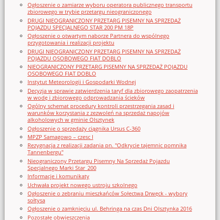
Ogłoszenie o zamiarze wyboru operatora publicznego transportu
zbiorowego w trybie przetargu nieograniczonego
DRUGI NIEOGRANICZONY PRZETARG PISEMNY NA SPRZEDAŻ
POJAZDU SPECJALNEGO STAR 200 PM 18P
Ogłoszenie o otwartym naborze Partnera do wspólnego
przygotowania i realizacji projektu
DRUGI NIEOGRANICZONY PRZETARG PISEMNY NA SPRZEDAŻ
POJAZDU OSOBOWEGO FIAT DOBLO
NIEOGRANICZONY PRZETARG PISEMNY NA SPRZEDAŻ POJAZDU
OSOBOWEGO FIAT DOBLO
Instytut Meteorologii i Gospodarki Wodnej
Decyzja w sprawie zatwierdzenia taryf dla zbiorowego zaopatrzenia
w wodę i zbiorowego odprowadzania ścieków
Ogólny schemat procedury kontroli przestrzegania zasad i
warunków korzystania z zezwoleń na sprzedaż napojów
alkoholowych w gminie Olsztynek
Ogłoszenie o sprzedaży ciągnika Ursus C-360
MPZP Samagowo – czesc I
Rezygnacja z realizacji zadania pn. "Odkrycie tajemnic pomnika
Tannenbergu"
Nieograniczony Przetargu Pisemny Na Sprzedaż Pojazdu
Specjalnego Marki Star_200
Informacje i komunikaty
Uchwała projekt nowego ustroju szkolnego
Ogłoszenie o zebraniu mieszkańców Sołectwa Drwęck - wybory
sołtysa
Ogłoszenie o zamknięciu ul. Behringa na czas Dni Olsztynka 2016
Pozostałe obwieszczenia