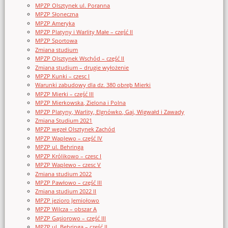
MPZP Olsztynek ul. Poranna
MPZP Słoneczna
MPZP Ameryka
MPZP Platyny i Warlity Małe – część II
MPZP Sportowa
Zmiana studium
MPZP Olsztynek Wschód – część II
Zmiana studium – drugie wyłożenie
MPZP Kunki – czesc I
Warunki zabudowy dla dz. 380 obręb Mierki
MPZP Mierki – część III
MPZP Mierkowska, Zielona i Polna
MPZP Platyny, Warlity, Elgnówko, Gaj, Wigwałd i Zawady
Zmiana Studium 2021
MPZP węzeł Olsztynek Zachód
MPZP Waplewo – część IV
MPZP ul. Behringa
MPZP Królikowo – czesc I
MPZP Waplewo – czesc V
Zmiana studium 2022
MPZP Pawłowo – część III
Zmiana studium 2022 II
MPZP jezioro Jemiołowo
MPZP Wilcza – obszar A
MPZP Gąsiorowo – część III
MPZP ul. Behringa – część II