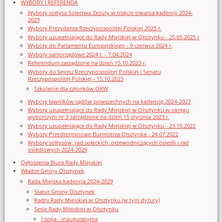
WYBORY I REFERENDA
Wybory sołtysa Sołectwa Zezuty w trakcie trwania kadencji 2024-
2029
Wybory Prezydenta Rzeczypospolitej Polskiej 2025 r.
Wybory uzupełniające do Rady Miejskiej w Olsztynku - 25.05.2025 r
Wybory do Parlamentu Europejskiego - 9 czerwca 2024 r.
Wybory samorządowe 2024 r. - 7.04.2024
Referendum zarządzone na dzień 15.10.2023 r.
Wybory do Sejmu Rzeczypospolitej Polskiej i Senatu
Rzeczypospolitej Polskiej - 15.10.2023
Szkolenie dla członków OKW
Wybory ławników sądów powszechnych na kadencję 2024-2027
Wybory uzupełniające do Rady Miejskiej w Olsztynku w okręgu
wyborczym nr 3 zarządzone na dzień 15 stycznia 2023 r.
Wybory uzupełniające do Rady Miejskiej w Olsztynku - 23.10.2022
Wybory Przedterminowe Burmistrza Olsztynka - 24.07.2022
Wybory sołtysów, rad sołeckich, przewodniczących osiedli i rad
osiedlowych 2024-2029
Ogłoszenia Biura Rady Miejskiej
Władze Gminy Olsztynek
Rada Miejska kadencja 2024-2029
Statut Gminy Olsztynek
Radni Rady Miejskiej w Olsztynku (w tym dyżury)
Sesje Rady Miejskiej w Olsztynku
I sesja - inauguracyjna