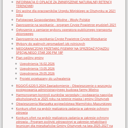
INFORMACJA O OPŁACIE ZA ZMNIEJSZENIE NATURALNEJ RETENCJI
TERENOWEJ
Dni wolne dla pracowników Urzędu Miejskiego w Olsztynku w 2021
roku
Państwowe Gospodarstwo Wodne - Wody Polskie
Zaproszenie na spotkanie - program Czyste Powietrze grudzień 2021
Ogłoszenie o zamiarze wyboru operatora publicznego transportu
zbiorowego
Zaproszenie na spotkania Czyste Powietrze Czyste Mieszkanie
Wybory do walnych zgromadzeń izb rolniczych
NIEOGRANICZONY PRZETARG PISEMNY NA SPRZEDAŻ POJAZDU
SPECJALNEGO STAR 200 PM 18P
Plan ogólny gminy
Uzgodnienia 16.02.2026
Uzgodnienia 13.05.2026
Uzgodnienia 29.05.2026
Projekt przekazany do uchwalenia
RGGIOŚ.6220.5.2024 Zawiadomienie - Obwieszczenie o wszczęciu
postępowania administracyjnego budowa farmy Mielno
Harmonogram kontroli punktów sprzedaży i podawania napojów
alkoholowych w 2025 roku na terenie miasta i gminy Olsztynek
Obwieszczenia Marszałka województwa Warmińsko-Mazurskiego
Konkurs ofert na wybór realizatora zadania w zakresie ochrony
zdrowia
Konkurs ofert na wybór realizatora zadania w zakresie ochrony
zdrowia - Program polityki zdrowotnej w zakresie rehabilitacji
leczniczej dla mieszkańców Gminy Olsztynek na lata 2025-2027 na