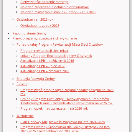
Pierwsze oświadczenie radnego
Na dzień zaprzestania pełnienia obowiązków
Na dzień rozwiązania stosunku pracy - 27.10.2025
Oświadczenia - 2026 rok
Oświadczenia za rok 2025
Raport o stanie Gminy
Plany, programy, strategie i ich wykonanie
Ponadlokalny Program Rewitalizacji Miast Sieci Cittaslow
Program rewitalizacji sieci miast
Lokalny Program Rewitalizacji gminy Olsztynek
Aktualizacja LPR – październik 2016
Aktualizacja LPR – lipiec 2017
Aktualizacja LPR – czerwiec 2018
Strategia Rozwoju Gminy
Roczne
Program współpracy z organizacjami pozarządowymi na 2026
rok
Gminny Program Profilaktyki i Rozwiązywania Problemów
Alkoholowych oraz Przeciwdziałania Narkomanii na 2026 rok
Program opieki nad zwierzętami na 2026 rok
Wieloletnie
Plan Odnowy Miejscowości Waplewo na lata 2021-2028
Program Ochrony Środowiska dla Gminy Olsztynek na lata
2023-2026 z perspektywą do 2030 roku