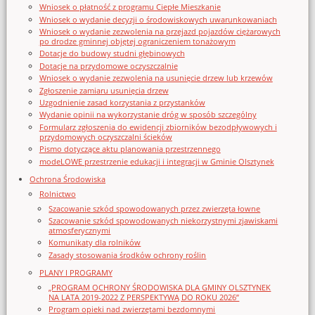
Wniosek o płatność z programu Ciepłe Mieszkanie
Wniosek o wydanie decyzji o środowiskowych uwarunkowaniach
Wniosek o wydanie zezwolenia na przejazd pojazdów ciężarowych
po drodze gminnej objętej ograniczeniem tonażowym
Dotacje do budowy studni głębinowych
Dotacje na przydomowe oczyszczalnie
Wniosek o wydanie zezwolenia na usunięcie drzew lub krzewów
Zgłoszenie zamiaru usunięcia drzew
Uzgodnienie zasad korzystania z przystanków
Wydanie opinii na wykorzystanie dróg w sposób szczególny
Formularz zgłoszenia do ewidencji zbiorników bezodpływowych i
przydomowych oczyszczalni ścieków
Pismo dotyczące aktu planowania przestrzennego
modeLOWE przestrzenie edukacji i integracji w Gminie Olsztynek
Ochrona Środowiska
Rolnictwo
Szacowanie szkód spowodowanych przez zwierzęta łowne
Szacowanie szkód spowodowanych niekorzystnymi zjawiskami
atmosferycznymi
Komunikaty dla rolników
Zasady stosowania środków ochrony roślin
PLANY I PROGRAMY
„PROGRAM OCHRONY ŚRODOWISKA DLA GMINY OLSZTYNEK
NA LATA 2019-2022 Z PERSPEKTYWĄ DO ROKU 2026”
Program opieki nad zwierzętami bezdomnymi