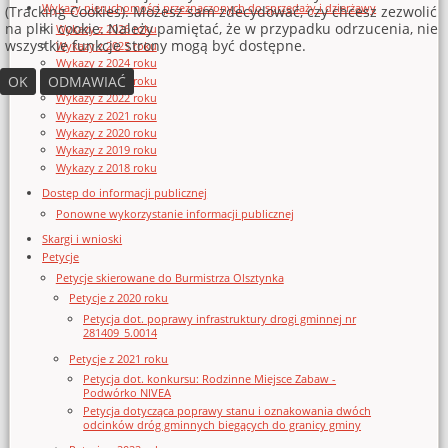
Wykazy nieruchomości przeznaczonych do sprzedaży i dzierżawy
(Tracking Cookies). Możesz sam zdecydować, czy chcesz zezwolić
na pliki cookie. Należy pamiętać, że w przypadku odrzucenia, nie
Wykazy z 2026 roku
wszystkie funkcje strony mogą być dostępne.
Wykazy z 2025 roku
Wykazy z 2024 roku
OK
ODMAWIAĆ
Wykazy z 2023 roku
Wykazy z 2022 roku
Wykazy z 2021 roku
Wykazy z 2020 roku
Wykazy z 2019 roku
Wykazy z 2018 roku
Dostęp do informacji publicznej
Ponowne wykorzystanie informacji publicznej
Skargi i wnioski
Petycje
Petycje skierowane do Burmistrza Olsztynka
Petycje z 2020 roku
Petycja dot. poprawy infrastruktury drogi gminnej nr
281409_5.0014
Petycje z 2021 roku
Petycja dot. konkursu: Rodzinne Miejsce Zabaw -
Podwórko NIVEA
Petycja dotycząca poprawy stanu i oznakowania dwóch
odcinków dróg gminnych biegących do granicy gminy