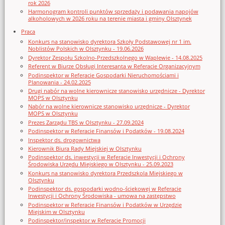
rok 2026
Harmonogram kontroli punktów sprzedaży i podawania napojów
alkoholowych w 2026 roku na terenie miasta i gminy Olsztynek
Praca
Konkurs na stanowisko dyrektora Szkoły Podstawowej nr 1 im.
Noblistów Polskich w Olsztynku - 19.06.2026
Dyrektor Zespołu Szkolno-Przedszkolnego w Waplewie - 14.08.2025
Referent w Biurze Obsługi Interesanta w Referacie Organizacyjnym
Podinspektor w Referacie Gospodarki Nieruchomościami i
Planowania - 24.02.2025
Drugi nabór na wolne kierownicze stanowisko urzędnicze - Dyrektor
MOPS w Olsztynku
Nabór na wolne kierownicze stanowisko urzędnicze - Dyrektor
MOPS w Olsztynku
Prezes Zarządu TBS w Olsztynku - 27.09.2024
Podinspektor w Referacie Finansów i Podatków - 19.08.2024
Inspektor ds. drogownictwa
Kierownik Biura Rady Miejskiej w Olsztynku
Podinspektor ds. inwestycji w Referacie Inwestycji i Ochrony
Środowiska Urzędu Miejskiego w Olsztynku - 25.09.2023
Konkurs na stanowisko dyrektora Przedszkola Miejskiego w
Olsztynku
Podinspektor ds. gospodarki wodno-ściekowej w Referacie
Inwestycji i Ochrony Środowiska - umowa na zastępstwo
Podinspektor w Referacie Finansów i Podatków w Urzędzie
Miejskim w Olsztynku
Podinspektor/inspektor w Referacie Promocji