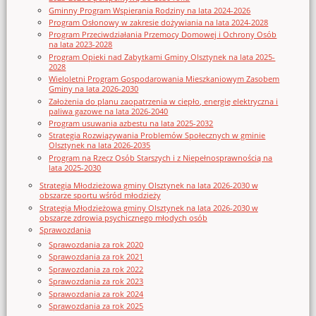
Gminny Program Wspierania Rodziny na lata 2024-2026
Program Osłonowy w zakresie dożywiania na lata 2024-2028
Program Przeciwdziałania Przemocy Domowej i Ochrony Osób
na lata 2023-2028
Program Opieki nad Zabytkami Gminy Olsztynek na lata 2025-
2028
Wieloletni Program Gospodarowania Mieszkaniowym Zasobem
Gminy na lata 2026-2030
Założenia do planu zaopatrzenia w ciepło, energię elektryczna i
paliwa gazowe na lata 2026-2040
Program usuwania azbestu na lata 2025-2032
Strategia Rozwiązywania Problemów Społecznych w gminie
Olsztynek na lata 2026-2035
Program na Rzecz Osób Starszych i z Niepełnosprawnością na
lata 2025-2030
Strategia Młodzieżowa gminy Olsztynek na lata 2026-2030 w
obszarze sportu wśród młodzieży
Strategia Młodzieżowa gminy Olsztynek na lata 2026-2030 w
obszarze zdrowia psychicznego młodych osób
Sprawozdania
Sprawozdania za rok 2020
Sprawozdania za rok 2021
Sprawozdania za rok 2022
Sprawozdania za rok 2023
Sprawozdania za rok 2024
Sprawozdania za rok 2025