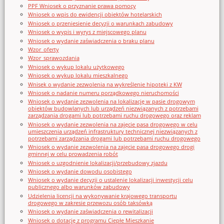
PPF Wniosek o przyznanie prawa pomocy
Wniosek o wpis do ewidencji obiektów hotelarskich
Wniosek o przeniesienie decyzji o warunkach zabudowy
Wniosek o wypis i wyrys z miejscowego planu
Wniosek o wydanie zaświadczenia o braku planu
Wzor_oferty
Wzor_sprawozdania
Wniosek o wykup lokalu użytkowego
Wniosek o wykup lokalu mieszkalnego
Wnisek o wydanie zezwolenia na wykreślenie hipoteki z KW
Wniosek o nadanie numeru porządkowego nieruchomości
Wniosek o wydanie zezwolenia na lokalizację w pasie drogowym
obiektów budowlanych lub urządzeń niezwiązanych z potrzebami
zarządzania drogami lub potrzebami ruchu drogowego oraz reklam
Wniosek o wydanie zezwolenia na zajęcie pasa drogowego w celu
umieszczenia urządzeń infrastruktury technicznej niezwiązanych z
potrzebami zarządzania drogami lub potrzebami ruchu drogowego
Wniosek o wydanie zezwolenia na zajęcie pasa drogowego drogi
gminnej w celu prowadzenia robót
Wniosek o uzgodnienie lokalizacji/przebudowy zjazdu
Wniosek o wydanie dowodu osobistego
Wniosek o wydanie decyzji o ustalenie lokalizacji inwestycji celu
publicznego albo warunków zabudowy
Udzielenia licencji na wykonywanie krajowego transportu
drogowego w zakresie przewozu osób taksówką
Wniosek o wydanie zaświadczenia o rewitalizacji
Wniosek o dotację z programu Ciepłe Mieszkanie