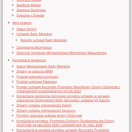
Skarbnik Miasta
Zastępca Skarbnika
Sołectwa i Osiedla
Akty prawne
Statut Gminy
Uchwały Rady Miejskiej
Rejestry uchwał Rady Miejskiej
Zarządzenia Burmistrza
Dziennik Urzędowy Województwa Warmińsko-Mazurskiego
Konsultacje społeczne
Statut Młodzieżowej Rady Miejskiej
Zmiany w statucie MRM
Podział sołectwa Łutynowo
Podział sołectwa Pawłowo
Projekt uchwały Rocznego Programu Współpracy Gminy Olsztynek z
organizacjami pozarządowymi na rok 2022
Konsultacje społeczne dotyczące projektu uchwały w sprawie
utworzenia Olsztyneckiej Rady Seniorów i nadania jej Statutu
Zmiany rodzaju miejscowości Kąpity
Zmiany rodzaju miejscowości Spoguny
Projekty statutów sołectw gminy Olsztynek
Konsultacje projektu „Programu Ochrony Środowiska dla Gminy
Olsztynek na lata 2023-2026 z perspektywą do roku 2030
Konsultacje w sprawie projektu uchwały Rocznego Programu