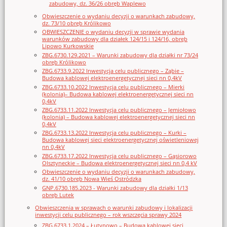
zabudowy, dz. 36/26 obręb Waplewo
Obwieszczenie o wydaniu decyzji o warunkach zabudowy,
dz. 73/10 obręb Królikowo
OBWIESZCZENIE o wydaniu decyzji w sprawie wydania
warunków zabudowy dla działek 124/15 i 124/16, obręb
Lipowo Kurkowskie
ZBG.6730.129.2021 – Warunki zabudowy dla działki nr 73/24
obręb Królikowo
ZBG.6733.9.2022 Inwestycja celu publicznego – Ząbie –
Budowa kablowej elektroenergetycznej sieci nn 0,4kV
ZBG.6733.10.2022 Inwestycja celu publicznego – Mierki
(kolonia)– Budowa kablowej elektroenergetycznej sieci nn
0,4kV
ZBG.6733.11.2022 Inwestycja celu publicznego – Jemiołowo
(kolonia) – Budowa kablowej elektroenergetycznej sieci nn
0,4kV
ZBG.6733.13.2022 Inwestycja celu publicznego – Kurki –
Budowa kablowej sieci elektroenergetycznej oświetleniowej
nn 0,4kV
ZBG.6733.17.2022 Inwestycja celu publicznego – Gąsiorowo
Olsztyneckie – Budowa elektroenergetycznej sieci nn 0,4 kV
Obwieszczenie o wydaniu decyzji o warunkach zabudowy,
dz. 41/10 obręb Nowa Wieś Ostródzka
GNP.6730.185.2023 - Warunki zabudowy dla działki 1/13
obręb Lutek
Obwieszczenia w sprawach o warunki zabudowy i lokalizacji
inwestycji celu publicznego – rok wszczęcia sprawy 2024
ZBG.6733.1.2024 – Łutynowo – Budowa kablowej sieci