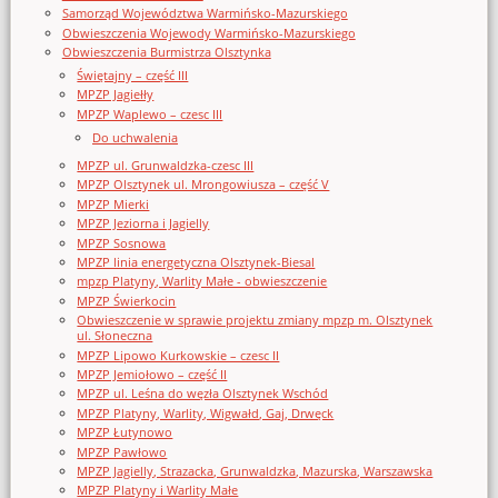
Samorząd Województwa Warmińsko-Mazurskiego
Obwieszczenia Wojewody Warmińsko-Mazurskiego
Obwieszczenia Burmistrza Olsztynka
Świętajny – część III
MPZP Jagiełły
MPZP Waplewo – czesc III
Do uchwalenia
MPZP ul. Grunwaldzka-czesc III
MPZP Olsztynek ul. Mrongowiusza – część V
MPZP Mierki
MPZP Jeziorna i Jagielly
MPZP Sosnowa
MPZP linia energetyczna Olsztynek-Biesal
mpzp Platyny, Warlity Małe - obwieszczenie
MPZP Świerkocin
Obwieszczenie w sprawie projektu zmiany mpzp m. Olsztynek
ul. Słoneczna
MPZP Lipowo Kurkowskie – czesc II
MPZP Jemiołowo – część II
MPZP ul. Leśna do węzła Olsztynek Wschód
MPZP Platyny, Warlity, Wigwałd, Gaj, Drwęck
MPZP Łutynowo
MPZP Pawłowo
MPZP Jagielly, Strazacka, Grunwaldzka, Mazurska, Warszawska
MPZP Platyny i Warlity Małe