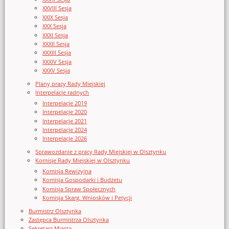
XXVIII Sesja
XXIX Sesja
XXX Sesja
XXXI Sesja
XXXII Sesja
XXXIII Sesja
XXXIV Sesja
XXXV Sesja
Plany pracy Rady Miejskiej
Interpelacje radnych
Interpelacje 2019
Interpelacje 2020
Interpelacje 2021
Interpelacje 2024
Interpelacje 2026
Sprawozdanie z pracy Rady Miejskiej w Olsztynku
Komisje Rady Miejskiej w Olsztynku
Komisja Rewizyjna
Komisja Gospodarki i Budżetu
Komisja Spraw Społecznych
Komisja Skarg, Wniosków i Petycji
Burmistrz Olsztynka
Zastępca Burmistrza Olsztynka
Sekretarz Miasta