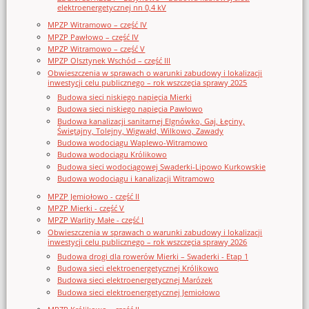
elektroenergetycznej nn 0,4 kV
MPZP Witramowo – część IV
MPZP Pawłowo – część IV
MPZP Witramowo – część V
MPZP Olsztynek Wschód – część III
Obwieszczenia w sprawach o warunki zabudowy i lokalizacji
inwestycji celu publicznego – rok wszczęcia sprawy 2025
Budowa sieci niskiego napięcia Mierki
Budowa sieci niskiego napięcia Pawłowo
Budowa kanalizacji sanitarnej Elgnówko, Gaj, Łęciny,
Świętajny, Tolejny, Wigwałd, Wilkowo, Zawady
Budowa wodociągu Waplewo-Witramowo
Budowa wodociągu Królikowo
Budowa sieci wodociągowej Swaderki-Lipowo Kurkowskie
Budowa wodociągu i kanalizacji Witramowo
MPZP Jemiołowo - część II
MPZP Mierki - część V
MPZP Warlity Małe - część I
Obwieszczenia w sprawach o warunki zabudowy i lokalizacji
inwestycji celu publicznego – rok wszczęcia sprawy 2026
Budowa drogi dla rowerów Mierki – Swaderki - Etap 1
Budowa sieci elektroenergetycznej Królikowo
Budowa sieci elektroenergetycznej Marózek
Budowa sieci elektroenergetycznej Jemiołowo