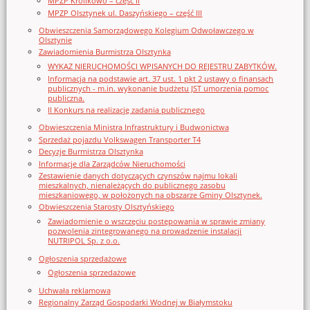
MPZP Królikowo – część II
MPZP Olsztynek ul. Daszyńskiego – część III
Obwieszczenia Samorządowego Kolegium Odwoławczego w
Olsztynie
Zawiadomienia Burmistrza Olsztynka
WYKAZ NIERUCHOMOŚCI WPISANYCH DO REJESTRU ZABYTKÓW.
Informacja na podstawie art. 37 ust. 1 pkt 2 ustawy o finansach
publicznych - m.in. wykonanie budżetu JST umorzenia pomoc
publiczna.
II Konkurs na realizację zadania publicznego
Obwieszczenia Ministra Infrastruktury i Budwonictwa
Sprzedaż pojazdu Volkswagen Transporter T4
Decyzje Burmistrza Olsztynka
Informacje dla Zarządców Nieruchomości
Zestawienie danych dotyczących czynszów najmu lokali
mieszkalnych, nienależących do publicznego zasobu
mieszkaniowego, w położonych na obszarze Gminy Olsztynek.
Obwieszczenia Starosty Olsztyńskiego
Zawiadomienie o wszczęciu postępowania w sprawie zmiany
pozwolenia zintegrowanego na prowadzenie instalacji
NUTRIPOL Sp. z o.o.
Ogłoszenia sprzedażowe
Ogłoszenia sprzedażowe
Uchwała reklamowa
Regionalny Zarząd Gospodarki Wodnej w Białymstoku