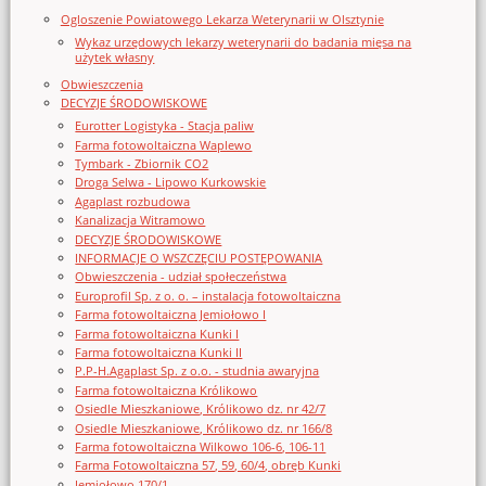
Ogloszenie Powiatowego Lekarza Weterynarii w Olsztynie
Wykaz urzędowych lekarzy weterynarii do badania mięsa na
użytek własny
Obwieszczenia
DECYZJE ŚRODOWISKOWE
Eurotter Logistyka - Stacja paliw
Farma fotowoltaiczna Waplewo
Tymbark - Zbiornik CO2
Droga Selwa - Lipowo Kurkowskie
Agaplast rozbudowa
Kanalizacja Witramowo
DECYZJE ŚRODOWISKOWE
INFORMACJE O WSZCZĘCIU POSTĘPOWANIA
Obwieszczenia - udział społeczeństwa
Europrofil Sp. z o. o. – instalacja fotowoltaiczna
Farma fotowoltaiczna Jemiołowo I
Farma fotowoltaiczna Kunki I
Farma fotowoltaiczna Kunki II
P.P-H.Agaplast Sp. z o.o. - studnia awaryjna
Farma fotowoltaiczna Królikowo
Osiedle Mieszkaniowe, Królikowo dz. nr 42/7
Osiedle Mieszkaniowe, Królikowo dz. nr 166/8
Farma fotowoltaiczna Wilkowo 106-6, 106-11
Farma Fotowoltaiczna 57, 59, 60/4, obręb Kunki
Jemiołowo 170/1