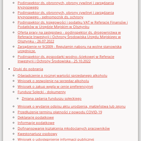
Podinspektor ds. obronnych, obrony cywilnej i zarządzania
kryzysowego
Podinspektor ds. obronnych, obrony cywilnej i zarządzania
kryzysowego - pełnomocnik ds. ochrony
Podinspektor ds. księgowości i podatku VAT w Referacie Finansów i
Podatków w Urzędzie Miejskim w Olsztynku
Oferta pracy na zastępstwo - podinspektor ds. drogownictwa w
Referacie Inwestycji i Ochrony Środowiska Urzędu Miejskiego w
Olsztynku - 26.07.2022
Zarządzenie nr 9/2009 - Regulamin naboru na wolne stanowiska
urzędnicze.
Podinspektor ds. gospodarki wodno–ściekowej w Referacie
Inwestycji i Ochrony Środowiska - 25.10.2022
Druki do pobrania
Oświadczenie o rocznej wartości sprzedanego alkoholu
Wniosek o zezwolenie na sprzedaz alkoholu
Wniosek o zakup węgla w cenie preferencyjnej
Fundusz Sołecki - dokumenty
Zmiana zadania funduszu sołeckiego
Wniosek o wydanie odpisu aktu urodzenia, małżeństwa lub zgonu
Przedłużenie terminu płatności z powodu COVID-19
Deklaracje podatkowe
Informacje podatkowe
Dofinansowanie kształcenia młodocianych pracowników
Kwestonariusz osobowy
Wniosek o udostępnienie informacji publicznej