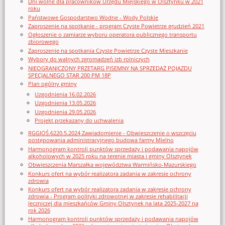
Dni wolne dla pracowników Urzędu Miejskiego w Olsztynku w 2021
roku
Państwowe Gospodarstwo Wodne - Wody Polskie
Zaproszenie na spotkanie - program Czyste Powietrze grudzień 2021
Ogłoszenie o zamiarze wyboru operatora publicznego transportu
zbiorowego
Zaproszenie na spotkania Czyste Powietrze Czyste Mieszkanie
Wybory do walnych zgromadzeń izb rolniczych
NIEOGRANICZONY PRZETARG PISEMNY NA SPRZEDAŻ POJAZDU
SPECJALNEGO STAR 200 PM 18P
Plan ogólny gminy
Uzgodnienia 16.02.2026
Uzgodnienia 13.05.2026
Uzgodnienia 29.05.2026
Projekt przekazany do uchwalenia
RGGIOŚ.6220.5.2024 Zawiadomienie - Obwieszczenie o wszczęciu
postępowania administracyjnego budowa farmy Mielno
Harmonogram kontroli punktów sprzedaży i podawania napojów
alkoholowych w 2025 roku na terenie miasta i gminy Olsztynek
Obwieszczenia Marszałka województwa Warmińsko-Mazurskiego
Konkurs ofert na wybór realizatora zadania w zakresie ochrony
zdrowia
Konkurs ofert na wybór realizatora zadania w zakresie ochrony
zdrowia - Program polityki zdrowotnej w zakresie rehabilitacji
leczniczej dla mieszkańców Gminy Olsztynek na lata 2025-2027 na
rok 2026
Harmonogram kontroli punktów sprzedaży i podawania napojów