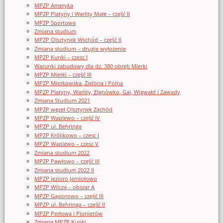
MPZP Ameryka
MPZP Platyny i Warlity Małe – część II
MPZP Sportowa
Zmiana studium
MPZP Olsztynek Wschód – część II
Zmiana studium – drugie wyłożenie
MPZP Kunki – czesc I
Warunki zabudowy dla dz. 380 obręb Mierki
MPZP Mierki – część III
MPZP Mierkowska, Zielona i Polna
MPZP Platyny, Warlity, Elgnówko, Gaj, Wigwałd i Zawady
Zmiana Studium 2021
MPZP węzeł Olsztynek Zachód
MPZP Waplewo – część IV
MPZP ul. Behringa
MPZP Królikowo – czesc I
MPZP Waplewo – czesc V
Zmiana studium 2022
MPZP Pawłowo – część III
Zmiana studium 2022 II
MPZP jezioro Jemiołowo
MPZP Wilcza – obszar A
MPZP Gąsiorowo – część III
MPZP ul. Behringa – część II
MPZP Perłowa i Pionierów
Zmiana MPZP Kunki