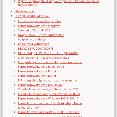
Wykaz urzędowych lekarzy weterynarii do badania mięsa na
użytek własny
Obwieszczenia
DECYZJE ŚRODOWISKOWE
Eurotter Logistyka - Stacja paliw
Farma fotowoltaiczna Waplewo
Tymbark - Zbiornik CO2
Droga Selwa - Lipowo Kurkowskie
Agaplast rozbudowa
Kanalizacja Witramowo
DECYZJE ŚRODOWISKOWE
INFORMACJE O WSZCZĘCIU POSTĘPOWANIA
Obwieszczenia - udział społeczeństwa
Europrofil Sp. z o. o. – instalacja fotowoltaiczna
Farma fotowoltaiczna Jemiołowo I
Farma fotowoltaiczna Kunki I
Farma fotowoltaiczna Kunki II
P.P-H.Agaplast Sp. z o.o. - studnia awaryjna
Farma fotowoltaiczna Królikowo
Osiedle Mieszkaniowe, Królikowo dz. nr 42/7
Osiedle Mieszkaniowe, Królikowo dz. nr 166/8
Farma fotowoltaiczna Wilkowo 106-6, 106-11
Farma Fotowoltaiczna 57, 59, 60/4, obręb Kunki
Jemiołowo 170/1
Farma Fotowoltaiczna 49, 50, 160/5, Pawłowo