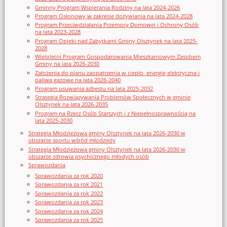
Gminny Program Wspierania Rodziny na lata 2024-2026
Program Osłonowy w zakresie dożywiania na lata 2024-2028
Program Przeciwdziałania Przemocy Domowej i Ochrony Osób
na lata 2023-2028
Program Opieki nad Zabytkami Gminy Olsztynek na lata 2025-
2028
Wieloletni Program Gospodarowania Mieszkaniowym Zasobem
Gminy na lata 2026-2030
Założenia do planu zaopatrzenia w ciepło, energię elektryczna i
paliwa gazowe na lata 2026-2040
Program usuwania azbestu na lata 2025-2032
Strategia Rozwiązywania Problemów Społecznych w gminie
Olsztynek na lata 2026-2035
Program na Rzecz Osób Starszych i z Niepełnosprawnością na
lata 2025-2030
Strategia Młodzieżowa gminy Olsztynek na lata 2026-2030 w
obszarze sportu wśród młodzieży
Strategia Młodzieżowa gminy Olsztynek na lata 2026-2030 w
obszarze zdrowia psychicznego młodych osób
Sprawozdania
Sprawozdania za rok 2020
Sprawozdania za rok 2021
Sprawozdania za rok 2022
Sprawozdania za rok 2023
Sprawozdania za rok 2024
Sprawozdania za rok 2025