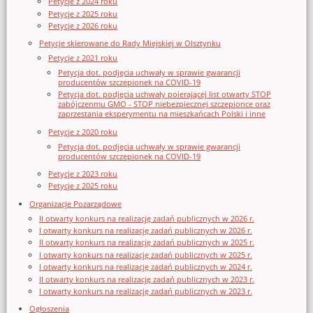
Petycje z 2024 roku
Petycje z 2025 roku
Petycje z 2026 roku
Petycje skierowane do Rady Miejskiej w Olsztynku
Petycje z 2021 roku
Petycja dot. podjęcia uchwały w sprawie gwarancji
producentów szczepionek na COVID-19
Petycja dot. podjęcia uchwały poierającej list otwarty STOP
zabójczenmu GMO - STOP niebezpiecznej szczepionce oraz
zaprzestania eksperymentu na mieszkańcach Polski i inne
Petycje z 2020 roku
Petycja dot. podjęcia uchwały w sprawie gwarancji
producentów szczepionek na COVID-19
Petycje z 2023 roku
Petycje z 2025 roku
Organizacje Pozarządowe
II otwarty konkurs na realizację zadań publicznych w 2026 r.
I otwarty konkurs na realizację zadań publicznych w 2026 r.
II otwarty konkurs na realizację zadań publicznych w 2025 r.
I otwarty konkurs na realizację zadań publicznych w 2025 r.
I otwarty konkurs na realizację zadań publicznych w 2024 r.
II otwarty konkurs na realizację zadań publicznych w 2023 r.
I otwarty konkurs na realizację zadań publicznych w 2023 r.
Ogłoszenia