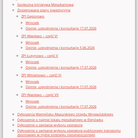
Społeczna Inicjatywa Mieszkaniowa
Zintegrowane plany inwestycyjne
ZPI Gąsiorowo
Wniosek
Opinie, uzgodnienia i konsultacje 17.07.2026
ZPI Waplewo – część VI
Wniosek
Opinie, uzgodnienia i konsultacje 5.06.2026
ZPI Łutynowo – część II
Wniosek
Opinie, uzgodnienia i konsultacje 17.07.2026
ZPI Witramowo – część VI
Wniosek
Opinie, uzgodnienia i konsultacje 17.07.2026
ZPI Waplewo – część VII
Wniosek
Opinie, uzgodnienia i konsultacje 17.07.2026
Ogłoszenia Warmińsko-Mazurskiego Urzędu Wojewódzkiego
Ogłoszenie o najmie lokalu mieszkalnego w Elgnówku
Ogłoszenie o zamiarze wyboru operatora
Ogłoszenie o zamiarze wyboru operatora publicznego transportu
zbiorowego w trybie przetargu nieograniczonego