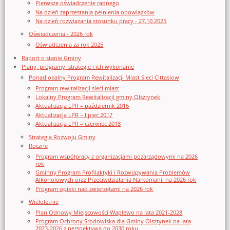
Pierwsze oświadczenie radnego
Na dzień zaprzestania pełnienia obowiązków
Na dzień rozwiązania stosunku pracy - 27.10.2025
Oświadczenia - 2026 rok
Oświadczenia za rok 2025
Raport o stanie Gminy
Plany, programy, strategie i ich wykonanie
Ponadlokalny Program Rewitalizacji Miast Sieci Cittaslow
Program rewitalizacji sieci miast
Lokalny Program Rewitalizacji gminy Olsztynek
Aktualizacja LPR – październik 2016
Aktualizacja LPR – lipiec 2017
Aktualizacja LPR – czerwiec 2018
Strategia Rozwoju Gminy
Roczne
Program współpracy z organizacjami pozarządowymi na 2026
rok
Gminny Program Profilaktyki i Rozwiązywania Problemów
Alkoholowych oraz Przeciwdziałania Narkomanii na 2026 rok
Program opieki nad zwierzętami na 2026 rok
Wieloletnie
Plan Odnowy Miejscowości Waplewo na lata 2021-2028
Program Ochrony Środowiska dla Gminy Olsztynek na lata
2023-2026 z perspektywą do 2030 roku