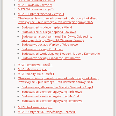
MPZP Witramowo – część IV
MPZP Pawłowo – część IV
MPZP Witramowo – część V
MPZP Olsztynek Wschód – część III
Obwieszczenia w sprawach o warunki zabudowy i lokalizacji
inwestycji celu publicznego – rok wszczęcia sprawy 2025
Budowa sieci niskiego napięcia Mierki
Budowa sieci niskiego napięcia Pawłowo
Budowa kanalizacji sanitarnej Elgnówko, Gaj, Łęciny,
Świętajny, Tolejny, Wigwałd, Wilkowo, Zawady
Budowa wodociągu Waplewo-Witramowo
Budowa wodociągu Królikowo
Budowa sieci wodociągowej Swaderki-Lipowo Kurkowskie
Budowa wodociągu i kanalizacji Witramowo
MPZP Jemiołowo - część II
MPZP Mierki - część V
MPZP Warlity Małe - część I
Obwieszczenia w sprawach o warunki zabudowy i lokalizacji
inwestycji celu publicznego – rok wszczęcia sprawy 2026
Budowa drogi dla rowerów Mierki – Swaderki - Etap 1
Budowa sieci elektroenergetycznej Królikowo
Budowa sieci elektroenergetycznej Marózek
Budowa sieci elektroenergetycznej Jemiołowo
MPZP Królikowo – część II
MPZP Olsztynek ul. Daszyńskiego – część III