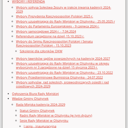
WYBORY I REFERENDA
Wybory sołtysa Sołectwa Zezuty w trakcie trwania kadencji 2024-
2029
Wybory Prezydenta Rzeczypospolitej Polskiej 2025 r.
Wybory uzupełniające do Rady Miejskiej w Olsztynku - 25.05.2025 r
Wybory do Parlamentu Europejskiego - 9 czerwca 2024 r.
Wybory samorządowe 2024 r. - 7.04.2024
Referendum zarządzone na dzień 15.10.2023 r.
Wybory do Sejmu Rzeczypospolitej Polskiej i Senatu
Rzeczypospolitej Polskiej - 15.10.2023
Szkolenie dla członków OKW
Wybory ławników sądów powszechnych na kadencję 2024-2027
Wybory uzupełniające do Rady Miejskiej w Olsztynku w okręgu
wyborczym nr 3 zarządzone na dzień 15 stycznia 2023 r.
Wybory uzupełniające do Rady Miejskiej w Olsztynku - 23.10.2022
Wybory Przedterminowe Burmistrza Olsztynka - 24.07.2022
Wybory sołtysów, rad sołeckich, przewodniczących osiedli i rad
osiedlowych 2024-2029
Ogłoszenia Biura Rady Miejskiej
Władze Gminy Olsztynek
Rada Miejska kadencja 2024-2029
Statut Gminy Olsztynek
Radni Rady Miejskiej w Olsztynku (w tym dyżury)
Sesje Rady Miejskiej w Olsztynku
I sesja - inauguracyjna