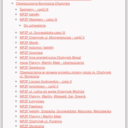
Obwieszczenia Burmistrza Olsztynka
Świętajny – część III
MPZP Jagiełły
MPZP Waplewo – czesc III
Do uchwalenia
MPZP ul. Grunwaldzka-czesc III
MPZP Olsztynek ul. Mrongowiusza – część V
MPZP Mierki
MPZP Jeziorna i Jagielly
MPZP Sosnowa
MPZP linia energetyczna Olsztynek-Biesal
mpzp Platyny, Warlity Małe - obwieszczenie
MPZP Świerkocin
Obwieszczenie w sprawie projektu zmiany mpzp m. Olsztynek
ul. Słoneczna
MPZP Lipowo Kurkowskie – czesc II
MPZP Jemiołowo – część II
MPZP ul. Leśna do węzła Olsztynek Wschód
MPZP Platyny, Warlity, Wigwałd, Gaj, Drwęck
MPZP Łutynowo
MPZP Pawłowo
MPZP Jagielly, Strazacka, Grunwaldzka, Mazurska, Warszawska
MPZP Platyny i Warlity Małe
MPZP Olsztynek ul. Poranna
MPZP Słoneczna