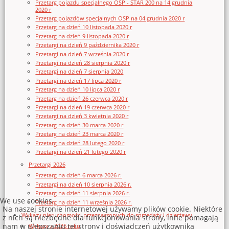
Przetarg pojazdu specjalnego OSP - STAR 200 na 14 grudnia
2020 r
Przetarg pojazdów specjalnych OSP na 04 grudnia 2020 r
Przetarg na dzień 10 listopada 2020 r
Przetarg na dzień 9 listopada 2020 r
Przetargi na dzień 9 października 2020 r
Przetargi na dzień 7 września 2020 r
Przetargi na dzień 28 sierpnia 2020 r
Przetargi na dzień 7 sierpnia 2020
Przetargi na dzień 17 lipca 2020 r
Przetarg na dzień 10 lipca 2020 r
Przetarg na dzień 26 czerwca 2020 r
Przetargi na dzień 19 czerwca 2020 r
Przetargi na dzień 3 kwietnia 2020 r
Przetarg na dzień 30 marca 2020 r
Przetarg na dzień 23 marca 2020 r
Przetarg na dzień 28 lutego 2020 r
Przetargi na dzień 21 lutego 2020 r
Przetargi 2026
Przetarg na dzień 6 marca 2026 r.
Przetargi na dzień 10 sierpnia 2026 r.
Przetarg na dzień 11 sierpnia 2026 r.
We use cookies
Przetarg na dzień 11 września 2026 r.
Na naszej stronie internetowej używamy plików cookie. Niektóre
Wykazy nieruchomości przeznaczonych do sprzedaży i dzierżawy
z nich są niezbędne dla funkcjonowania strony, inne pomagają
nam w ulepszaniu tej strony i doświadczeń użytkownika
Wykazy z 2026 roku