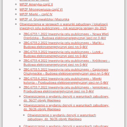
MPZP Ameryka-część II
MPZP Mrongowiusza-część VI
MPZP Mierki – część IV
MPZP ul. Grunwaldzka i Mazurska
Obwieszczenia w sprawach o warunki zabudowy i lokalizacji
inwestycji celu publicznego – rok wszczęcia sprawy do 2023
ZBG.6733.1.2022 Inwestycja celu publicznego – Nowa Wieś
Ostródzka – Budowa elektroenergetycznej sieci nn 0,4kV
ZBG.6733.2.2022 Inwestycja celu publicznego – Mańki –
Budowa elektroenergetycznej sieci nn 0,4kV
ZBG.6733.3.2022 Inwestycja celu publicznego – Lutek –
Budowa elektroenergetycznej sieci nn 0,4kV
ZBG.6733.4.2022 Inwestycja celu publicznego – Królikowo –
Budowa elektroenergetycznej sieci nn 0,4kV
ZBG.6733.5.2022 Inwestycja celu publicznego – Gąsiorowo
Olsztyneckie – Budowa elektroenergetycznej sieci nn 0,4kV
ZBG.6733.6.2022 Inwestycja celu publicznego – Mierki
kolonia – Przebudowa elektroenergetycznej sieci nn 0,4kV
ZBG.6733.7.2022 Inwestycja celu publicznego – Jemiołowo –
Przebudowa elektroenergetycznej sieci nn 0,4kV
Obwieszczenie o wydaniu decyzji o warunkach zabudowy,
dz. 36/27 obręb Waplewo
Obwieszczenie o wydaniu decyzji o warunkach zabudowy,
dz. 36/26 obręb Waplewo
Obwieszczenie o wydaniu decyzji o warunkach
zabudowy, dz. 36/26 obręb Waplewo
Obwieszczenie o wydaniu decyzji o warunkach zabudowy,