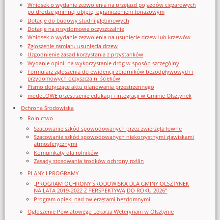
Wniosek o wydanie zezwolenia na przejazd pojazdów ciężarowych
po drodze gminnej objętej ograniczeniem tonażowym
Dotacje do budowy studni głębinowych
Dotacje na przydomowe oczyszczalnie
Wniosek o wydanie zezwolenia na usunięcie drzew lub krzewów
Zgłoszenie zamiaru usunięcia drzew
Uzgodnienie zasad korzystania z przystanków
Wydanie opinii na wykorzystanie dróg w sposób szczególny
Formularz zgłoszenia do ewidencji zbiorników bezodpływowych i
przydomowych oczyszczalni ścieków
Pismo dotyczące aktu planowania przestrzennego
modeLOWE przestrzenie edukacji i integracji w Gminie Olsztynek
Ochrona Środowiska
Rolnictwo
Szacowanie szkód spowodowanych przez zwierzęta łowne
Szacowanie szkód spowodowanych niekorzystnymi zjawiskami
atmosferycznymi
Komunikaty dla rolników
Zasady stosowania środków ochrony roślin
PLANY I PROGRAMY
„PROGRAM OCHRONY ŚRODOWISKA DLA GMINY OLSZTYNEK
NA LATA 2019-2022 Z PERSPEKTYWĄ DO ROKU 2026”
Program opieki nad zwierzętami bezdomnymi
Ogloszenie Powiatowego Lekarza Weterynarii w Olsztynie