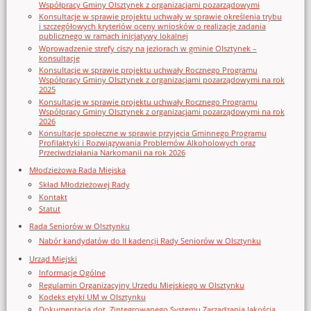
Współpracy Gminy Olsztynek z organizacjami pozarządowymi
Konsultacje w sprawie projektu uchwały w sprawie określenia trybu
i szczegółowych kryteriów oceny wniosków o realizację zadania
publicznego w ramach inicjatywy lokalnej
Wprowadzenie strefy ciszy na jeziorach w gminie Olsztynek –
konsultacje
Konsultacje w sprawie projektu uchwały Rocznego Programu
Współpracy Gminy Olsztynek z organizacjami pozarządowymi na rok
2025
Konsultacje w sprawie projektu uchwały Rocznego Programu
Współpracy Gminy Olsztynek z organizacjami pozarządowymi na rok
2026
Konsultacje społeczne w sprawie przyjęcia Gminnego Programu
Profilaktyki i Rozwiązywania Problemów Alkoholowych oraz
Przeciwdziałania Narkomanii na rok 2026
Młodzieżowa Rada Miejska
Skład Młodzieżowej Rady
Kontakt
Statut
Rada Seniorów w Olsztynku
Nabór kandydatów do II kadencji Rady Seniorów w Olsztynku
Urząd Miejski
Informacje Ogólne
Regulamin Organizacyjny Urzedu Miejskiego w Olsztynku
Kodeks etyki UM w Olsztynku
Dokumentacja dot. Zintegrowanego Systemu Zarządzania Jakością