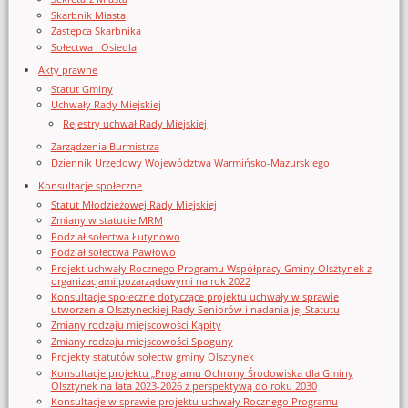
Skarbnik Miasta
Zastępca Skarbnika
Sołectwa i Osiedla
Akty prawne
Statut Gminy
Uchwały Rady Miejskiej
Rejestry uchwał Rady Miejskiej
Zarządzenia Burmistrza
Dziennik Urzędowy Województwa Warmińsko-Mazurskiego
Konsultacje społeczne
Statut Młodzieżowej Rady Miejskiej
Zmiany w statucie MRM
Podział sołectwa Łutynowo
Podział sołectwa Pawłowo
Projekt uchwały Rocznego Programu Współpracy Gminy Olsztynek z
organizacjami pozarządowymi na rok 2022
Konsultacje społeczne dotyczące projektu uchwały w sprawie
utworzenia Olsztyneckiej Rady Seniorów i nadania jej Statutu
Zmiany rodzaju miejscowości Kąpity
Zmiany rodzaju miejscowości Spoguny
Projekty statutów sołectw gminy Olsztynek
Konsultacje projektu „Programu Ochrony Środowiska dla Gminy
Olsztynek na lata 2023-2026 z perspektywą do roku 2030
Konsultacje w sprawie projektu uchwały Rocznego Programu