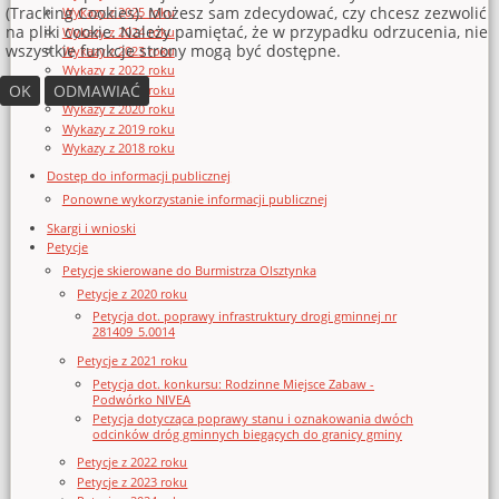
(Tracking Cookies). Możesz sam zdecydować, czy chcesz zezwolić
Wykazy z 2025 roku
na pliki cookie. Należy pamiętać, że w przypadku odrzucenia, nie
Wykazy z 2024 roku
wszystkie funkcje strony mogą być dostępne.
Wykazy z 2023 roku
Wykazy z 2022 roku
OK
ODMAWIAĆ
Wykazy z 2021 roku
Wykazy z 2020 roku
Wykazy z 2019 roku
Wykazy z 2018 roku
Dostęp do informacji publicznej
Ponowne wykorzystanie informacji publicznej
Skargi i wnioski
Petycje
Petycje skierowane do Burmistrza Olsztynka
Petycje z 2020 roku
Petycja dot. poprawy infrastruktury drogi gminnej nr
281409_5.0014
Petycje z 2021 roku
Petycja dot. konkursu: Rodzinne Miejsce Zabaw -
Podwórko NIVEA
Petycja dotycząca poprawy stanu i oznakowania dwóch
odcinków dróg gminnych biegących do granicy gminy
Petycje z 2022 roku
Petycje z 2023 roku