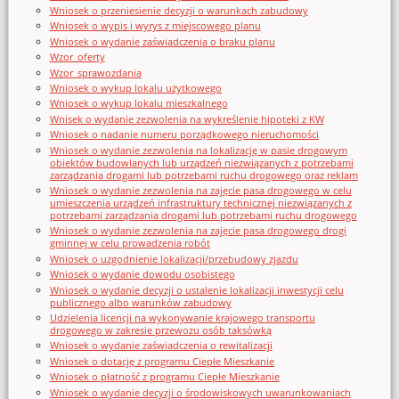
Wniosek o przeniesienie decyzji o warunkach zabudowy
Wniosek o wypis i wyrys z miejscowego planu
Wniosek o wydanie zaświadczenia o braku planu
Wzor_oferty
Wzor_sprawozdania
Wniosek o wykup lokalu użytkowego
Wniosek o wykup lokalu mieszkalnego
Wnisek o wydanie zezwolenia na wykreślenie hipoteki z KW
Wniosek o nadanie numeru porządkowego nieruchomości
Wniosek o wydanie zezwolenia na lokalizację w pasie drogowym
obiektów budowlanych lub urządzeń niezwiązanych z potrzebami
zarządzania drogami lub potrzebami ruchu drogowego oraz reklam
Wniosek o wydanie zezwolenia na zajęcie pasa drogowego w celu
umieszczenia urządzeń infrastruktury technicznej niezwiązanych z
potrzebami zarządzania drogami lub potrzebami ruchu drogowego
Wniosek o wydanie zezwolenia na zajęcie pasa drogowego drogi
gminnej w celu prowadzenia robót
Wniosek o uzgodnienie lokalizacji/przebudowy zjazdu
Wniosek o wydanie dowodu osobistego
Wniosek o wydanie decyzji o ustalenie lokalizacji inwestycji celu
publicznego albo warunków zabudowy
Udzielenia licencji na wykonywanie krajowego transportu
drogowego w zakresie przewozu osób taksówką
Wniosek o wydanie zaświadczenia o rewitalizacji
Wniosek o dotację z programu Ciepłe Mieszkanie
Wniosek o płatność z programu Ciepłe Mieszkanie
Wniosek o wydanie decyzji o środowiskowych uwarunkowaniach