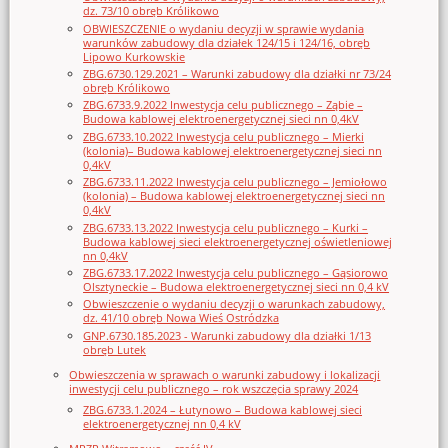
dz. 73/10 obręb Królikowo
OBWIESZCZENIE o wydaniu decyzji w sprawie wydania
warunków zabudowy dla działek 124/15 i 124/16, obręb
Lipowo Kurkowskie
ZBG.6730.129.2021 – Warunki zabudowy dla działki nr 73/24
obręb Królikowo
ZBG.6733.9.2022 Inwestycja celu publicznego – Ząbie –
Budowa kablowej elektroenergetycznej sieci nn 0,4kV
ZBG.6733.10.2022 Inwestycja celu publicznego – Mierki
(kolonia)– Budowa kablowej elektroenergetycznej sieci nn
0,4kV
ZBG.6733.11.2022 Inwestycja celu publicznego – Jemiołowo
(kolonia) – Budowa kablowej elektroenergetycznej sieci nn
0,4kV
ZBG.6733.13.2022 Inwestycja celu publicznego – Kurki –
Budowa kablowej sieci elektroenergetycznej oświetleniowej
nn 0,4kV
ZBG.6733.17.2022 Inwestycja celu publicznego – Gąsiorowo
Olsztyneckie – Budowa elektroenergetycznej sieci nn 0,4 kV
Obwieszczenie o wydaniu decyzji o warunkach zabudowy,
dz. 41/10 obręb Nowa Wieś Ostródzka
GNP.6730.185.2023 - Warunki zabudowy dla działki 1/13
obręb Lutek
Obwieszczenia w sprawach o warunki zabudowy i lokalizacji
inwestycji celu publicznego – rok wszczęcia sprawy 2024
ZBG.6733.1.2024 – Łutynowo – Budowa kablowej sieci
elektroenergetycznej nn 0,4 kV