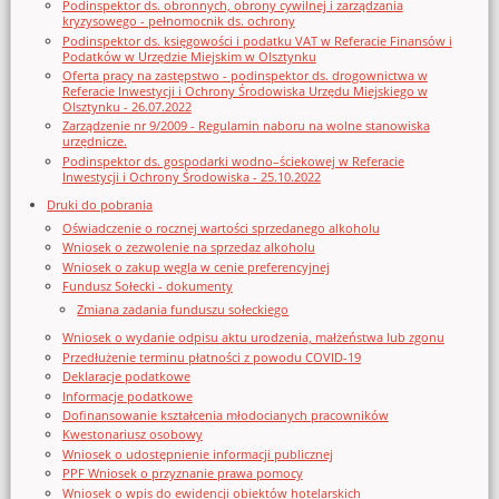
Podinspektor ds. obronnych, obrony cywilnej i zarządzania
kryzysowego - pełnomocnik ds. ochrony
Podinspektor ds. księgowości i podatku VAT w Referacie Finansów i
Podatków w Urzędzie Miejskim w Olsztynku
Oferta pracy na zastępstwo - podinspektor ds. drogownictwa w
Referacie Inwestycji i Ochrony Środowiska Urzędu Miejskiego w
Olsztynku - 26.07.2022
Zarządzenie nr 9/2009 - Regulamin naboru na wolne stanowiska
urzędnicze.
Podinspektor ds. gospodarki wodno–ściekowej w Referacie
Inwestycji i Ochrony Środowiska - 25.10.2022
Druki do pobrania
Oświadczenie o rocznej wartości sprzedanego alkoholu
Wniosek o zezwolenie na sprzedaz alkoholu
Wniosek o zakup węgla w cenie preferencyjnej
Fundusz Sołecki - dokumenty
Zmiana zadania funduszu sołeckiego
Wniosek o wydanie odpisu aktu urodzenia, małżeństwa lub zgonu
Przedłużenie terminu płatności z powodu COVID-19
Deklaracje podatkowe
Informacje podatkowe
Dofinansowanie kształcenia młodocianych pracowników
Kwestonariusz osobowy
Wniosek o udostępnienie informacji publicznej
PPF Wniosek o przyznanie prawa pomocy
Wniosek o wpis do ewidencji obiektów hotelarskich