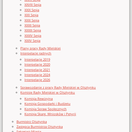
XXVIII Sesja
XXIX Sesja
XXX Sesja
XXXI Sesja
XXXII Sesja
XXXIII Sesja
XXXIV Sesja
XXXV Sesja
Plany pracy Rady Miejskiej
Interpelacje radnych
Interpelacje 2019
Interpelacje 2020
Interpelacje 2021
Interpelacje 2024
Interpelacje 2026
Sprawozdanie z pracy Rady Miejskiej w Olsztynku
Komisje Rady Miejskiej w Olsztynku
Komisja Rewizyjna
Komisja Gospodarki i Budżetu
Komisja Spraw Społecznych
Komisja Skarg, Wniosków i Petycji
Burmistrz Olsztynka
Zastępca Burmistrza Olsztynka
Sekretarz Miasta