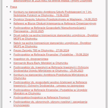
alkoholowych w 2026 roku na terenie miasta i gminy Olsztynek
Praca
Konkurs na stanowisko dyrektora Szkoły Podstawowej nr 1 im.
Noblistów Polskich w Olsztynku - 19.06.2026
Dyrektor Zespołu Szkolno-Przedszkolnego w Waplewie - 14.08.2025
Referent w Biurze Obsługi Interesanta w Referacie Organizacyjnym
Podinspektor w Referacie Gospodarki Nieruchomościami i
Planowania - 24.02.2025
Drugi nabór na wolne kierownicze stanowisko urzędnicze - Dyrektor
MOPS w Olsztynku
Nabór na wolne kierownicze stanowisko urzędnicze - Dyrektor
MOPS w Olsztynku
Prezes Zarządu TBS w Olsztynku - 27.09.2024
Podinspektor w Referacie Finansów i Podatków - 19.08.2024
Inspektor ds. drogownictwa
Kierownik Biura Rady Miejskiej w Olsztynku
Podinspektor ds. inwestycji w Referacie Inwestycji i Ochrony
Środowiska Urzędu Miejskiego w Olsztynku - 25.09.2023
Konkurs na stanowisko dyrektora Przedszkola Miejskiego w
Olsztynku
Podinspektor ds. gospodarki wodno-ściekowej w Referacie
Inwestycji i Ochrony Środowiska - umowa na zastępstwo
Podinspektor w Referacie Finansów i Podatków w Urzędzie
Miejskim w Olsztynku
Podinspektor/inspektor w Referacie Promocji
Podinspektor ds. obronnych, obrony cywilnej i zarządzania
kryzysowego