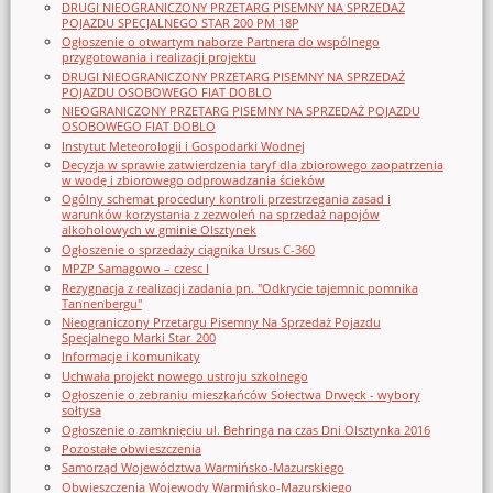
DRUGI NIEOGRANICZONY PRZETARG PISEMNY NA SPRZEDAŻ
POJAZDU SPECJALNEGO STAR 200 PM 18P
Ogłoszenie o otwartym naborze Partnera do wspólnego
przygotowania i realizacji projektu
DRUGI NIEOGRANICZONY PRZETARG PISEMNY NA SPRZEDAŻ
POJAZDU OSOBOWEGO FIAT DOBLO
NIEOGRANICZONY PRZETARG PISEMNY NA SPRZEDAŻ POJAZDU
OSOBOWEGO FIAT DOBLO
Instytut Meteorologii i Gospodarki Wodnej
Decyzja w sprawie zatwierdzenia taryf dla zbiorowego zaopatrzenia
w wodę i zbiorowego odprowadzania ścieków
Ogólny schemat procedury kontroli przestrzegania zasad i
warunków korzystania z zezwoleń na sprzedaż napojów
alkoholowych w gminie Olsztynek
Ogłoszenie o sprzedaży ciągnika Ursus C-360
MPZP Samagowo – czesc I
Rezygnacja z realizacji zadania pn. "Odkrycie tajemnic pomnika
Tannenbergu"
Nieograniczony Przetargu Pisemny Na Sprzedaż Pojazdu
Specjalnego Marki Star_200
Informacje i komunikaty
Uchwała projekt nowego ustroju szkolnego
Ogłoszenie o zebraniu mieszkańców Sołectwa Drwęck - wybory
sołtysa
Ogłoszenie o zamknięciu ul. Behringa na czas Dni Olsztynka 2016
Pozostałe obwieszczenia
Samorząd Województwa Warmińsko-Mazurskiego
Obwieszczenia Wojewody Warmińsko-Mazurskiego