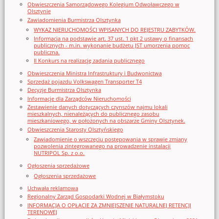
Obwieszczenia Samorządowego Kolegium Odwoławczego w
Olsztynie
Zawiadomienia Burmistrza Olsztynka
WYKAZ NIERUCHOMOŚCI WPISANYCH DO REJESTRU ZABYTKÓW.
Informacja na podstawie art. 37 ust. 1 pkt 2 ustawy o finansach
publicznych - m.in. wykonanie budżetu JST umorzenia pomoc
publiczna.
II Konkurs na realizację zadania publicznego
Obwieszczenia Ministra Infrastruktury i Budwonictwa
Sprzedaż pojazdu Volkswagen Transporter T4
Decyzje Burmistrza Olsztynka
Informacje dla Zarządców Nieruchomości
Zestawienie danych dotyczących czynszów najmu lokali
mieszkalnych, nienależących do publicznego zasobu
mieszkaniowego, w położonych na obszarze Gminy Olsztynek.
Obwieszczenia Starosty Olsztyńskiego
Zawiadomienie o wszczęciu postępowania w sprawie zmiany
pozwolenia zintegrowanego na prowadzenie instalacji
NUTRIPOL Sp. z o.o.
Ogłoszenia sprzedażowe
Ogłoszenia sprzedażowe
Uchwała reklamowa
Regionalny Zarząd Gospodarki Wodnej w Białymstoku
INFORMACJA O OPŁACIE ZA ZMNIEJSZENIE NATURALNEJ RETENCJI
TERENOWEJ