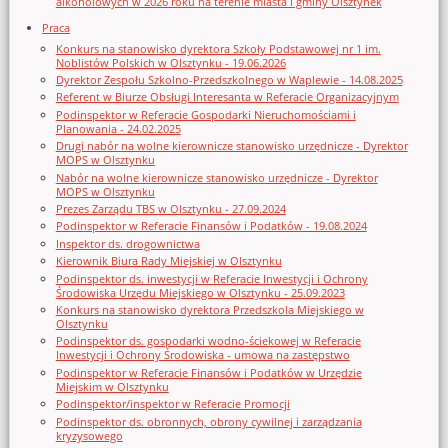
alkoholowych w 2026 roku na terenie miasta i gminy Olsztynek
Praca
Konkurs na stanowisko dyrektora Szkoły Podstawowej nr 1 im.
Noblistów Polskich w Olsztynku - 19.06.2026
Dyrektor Zespołu Szkolno-Przedszkolnego w Waplewie - 14.08.2025
Referent w Biurze Obsługi Interesanta w Referacie Organizacyjnym
Podinspektor w Referacie Gospodarki Nieruchomościami i
Planowania - 24.02.2025
Drugi nabór na wolne kierownicze stanowisko urzędnicze - Dyrektor
MOPS w Olsztynku
Nabór na wolne kierownicze stanowisko urzędnicze - Dyrektor
MOPS w Olsztynku
Prezes Zarządu TBS w Olsztynku - 27.09.2024
Podinspektor w Referacie Finansów i Podatków - 19.08.2024
Inspektor ds. drogownictwa
Kierownik Biura Rady Miejskiej w Olsztynku
Podinspektor ds. inwestycji w Referacie Inwestycji i Ochrony
Środowiska Urzędu Miejskiego w Olsztynku - 25.09.2023
Konkurs na stanowisko dyrektora Przedszkola Miejskiego w
Olsztynku
Podinspektor ds. gospodarki wodno-ściekowej w Referacie
Inwestycji i Ochrony Środowiska - umowa na zastępstwo
Podinspektor w Referacie Finansów i Podatków w Urzędzie
Miejskim w Olsztynku
Podinspektor/inspektor w Referacie Promocji
Podinspektor ds. obronnych, obrony cywilnej i zarządzania
kryzysowego