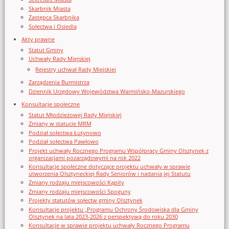
Skarbnik Miasta
Zastępca Skarbnika
Sołectwa i Osiedla
Akty prawne
Statut Gminy
Uchwały Rady Miejskiej
Rejestry uchwał Rady Miejskiej
Zarządzenia Burmistrza
Dziennik Urzędowy Województwa Warmińsko-Mazurskiego
Konsultacje społeczne
Statut Młodzieżowej Rady Miejskiej
Zmiany w statucie MRM
Podział sołectwa Łutynowo
Podział sołectwa Pawłowo
Projekt uchwały Rocznego Programu Współpracy Gminy Olsztynek z
organizacjami pozarządowymi na rok 2022
Konsultacje społeczne dotyczące projektu uchwały w sprawie
utworzenia Olsztyneckiej Rady Seniorów i nadania jej Statutu
Zmiany rodzaju miejscowości Kąpity
Zmiany rodzaju miejscowości Spoguny
Projekty statutów sołectw gminy Olsztynek
Konsultacje projektu „Programu Ochrony Środowiska dla Gminy
Olsztynek na lata 2023-2026 z perspektywą do roku 2030
Konsultacje w sprawie projektu uchwały Rocznego Programu