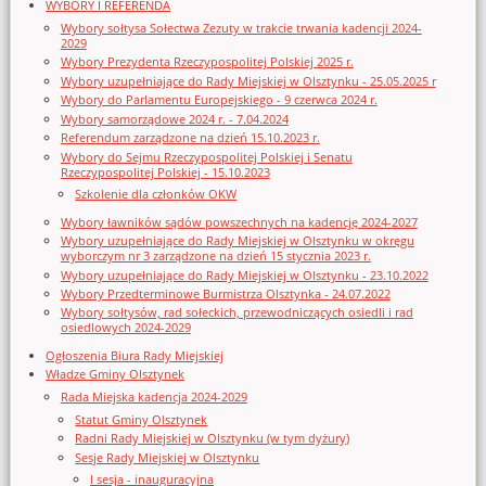
WYBORY I REFERENDA
Wybory sołtysa Sołectwa Zezuty w trakcie trwania kadencji 2024-
2029
Wybory Prezydenta Rzeczypospolitej Polskiej 2025 r.
Wybory uzupełniające do Rady Miejskiej w Olsztynku - 25.05.2025 r
Wybory do Parlamentu Europejskiego - 9 czerwca 2024 r.
Wybory samorządowe 2024 r. - 7.04.2024
Referendum zarządzone na dzień 15.10.2023 r.
Wybory do Sejmu Rzeczypospolitej Polskiej i Senatu
Rzeczypospolitej Polskiej - 15.10.2023
Szkolenie dla członków OKW
Wybory ławników sądów powszechnych na kadencję 2024-2027
Wybory uzupełniające do Rady Miejskiej w Olsztynku w okręgu
wyborczym nr 3 zarządzone na dzień 15 stycznia 2023 r.
Wybory uzupełniające do Rady Miejskiej w Olsztynku - 23.10.2022
Wybory Przedterminowe Burmistrza Olsztynka - 24.07.2022
Wybory sołtysów, rad sołeckich, przewodniczących osiedli i rad
osiedlowych 2024-2029
Ogłoszenia Biura Rady Miejskiej
Władze Gminy Olsztynek
Rada Miejska kadencja 2024-2029
Statut Gminy Olsztynek
Radni Rady Miejskiej w Olsztynku (w tym dyżury)
Sesje Rady Miejskiej w Olsztynku
I sesja - inauguracyjna