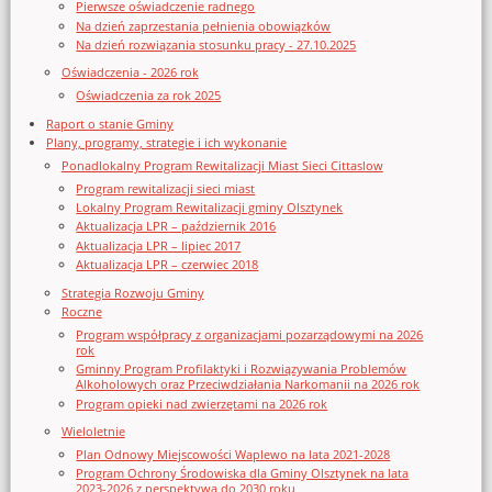
Pierwsze oświadczenie radnego
Na dzień zaprzestania pełnienia obowiązków
Na dzień rozwiązania stosunku pracy - 27.10.2025
Oświadczenia - 2026 rok
Oświadczenia za rok 2025
Raport o stanie Gminy
Plany, programy, strategie i ich wykonanie
Ponadlokalny Program Rewitalizacji Miast Sieci Cittaslow
Program rewitalizacji sieci miast
Lokalny Program Rewitalizacji gminy Olsztynek
Aktualizacja LPR – październik 2016
Aktualizacja LPR – lipiec 2017
Aktualizacja LPR – czerwiec 2018
Strategia Rozwoju Gminy
Roczne
Program współpracy z organizacjami pozarządowymi na 2026
rok
Gminny Program Profilaktyki i Rozwiązywania Problemów
Alkoholowych oraz Przeciwdziałania Narkomanii na 2026 rok
Program opieki nad zwierzętami na 2026 rok
Wieloletnie
Plan Odnowy Miejscowości Waplewo na lata 2021-2028
Program Ochrony Środowiska dla Gminy Olsztynek na lata
2023-2026 z perspektywą do 2030 roku