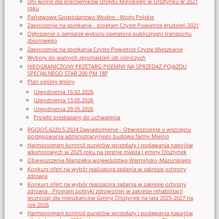
Dni wolne dla pracowników Urzędu Miejskiego w Olsztynku w 2021
roku
Państwowe Gospodarstwo Wodne - Wody Polskie
Zaproszenie na spotkanie - program Czyste Powietrze grudzień 2021
Ogłoszenie o zamiarze wyboru operatora publicznego transportu
zbiorowego
Zaproszenie na spotkania Czyste Powietrze Czyste Mieszkanie
Wybory do walnych zgromadzeń izb rolniczych
NIEOGRANICZONY PRZETARG PISEMNY NA SPRZEDAŻ POJAZDU
SPECJALNEGO STAR 200 PM 18P
Plan ogólny gminy
Uzgodnienia 16.02.2026
Uzgodnienia 13.05.2026
Uzgodnienia 29.05.2026
Projekt przekazany do uchwalenia
RGGIOŚ.6220.5.2024 Zawiadomienie - Obwieszczenie o wszczęciu
postępowania administracyjnego budowa farmy Mielno
Harmonogram kontroli punktów sprzedaży i podawania napojów
alkoholowych w 2025 roku na terenie miasta i gminy Olsztynek
Obwieszczenia Marszałka województwa Warmińsko-Mazurskiego
Konkurs ofert na wybór realizatora zadania w zakresie ochrony
zdrowia
Konkurs ofert na wybór realizatora zadania w zakresie ochrony
zdrowia - Program polityki zdrowotnej w zakresie rehabilitacji
leczniczej dla mieszkańców Gminy Olsztynek na lata 2025-2027 na
rok 2026
Harmonogram kontroli punktów sprzedaży i podawania napojów