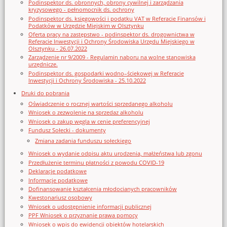
Podinspektor ds. obronnych, obrony cywilnej i zarządzania
kryzysowego - pełnomocnik ds. ochrony
Podinspektor ds. księgowości i podatku VAT w Referacie Finansów i
Podatków w Urzędzie Miejskim w Olsztynku
Oferta pracy na zastępstwo - podinspektor ds. drogownictwa w
Referacie Inwestycji i Ochrony Środowiska Urzędu Miejskiego w
Olsztynku - 26.07.2022
Zarządzenie nr 9/2009 - Regulamin naboru na wolne stanowiska
urzędnicze.
Podinspektor ds. gospodarki wodno–ściekowej w Referacie
Inwestycji i Ochrony Środowiska - 25.10.2022
Druki do pobrania
Oświadczenie o rocznej wartości sprzedanego alkoholu
Wniosek o zezwolenie na sprzedaz alkoholu
Wniosek o zakup węgla w cenie preferencyjnej
Fundusz Sołecki - dokumenty
Zmiana zadania funduszu sołeckiego
Wniosek o wydanie odpisu aktu urodzenia, małżeństwa lub zgonu
Przedłużenie terminu płatności z powodu COVID-19
Deklaracje podatkowe
Informacje podatkowe
Dofinansowanie kształcenia młodocianych pracowników
Kwestonariusz osobowy
Wniosek o udostępnienie informacji publicznej
PPF Wniosek o przyznanie prawa pomocy
Wniosek o wpis do ewidencji obiektów hotelarskich