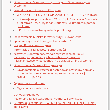
Obwieszczenia Samorządowego Kolegium Odwoławczego w
Olsztynie
Zawiadomienia Burmistrza Olsztynka
WYKAZ NIERUCHOMOŚCI WPISANYCH DO REJESTRU ZABYTKÓW.
Informacja na podstawie art. 37 ust. 1 pkt 2 ustawy o finansach
publicznych - m.in. wykonanie budżetu JST umorzenia pomoc
publiczna.
II Konkurs na realizację zadania publicznego
Obwieszczenia Ministra Infrastruktury i Budwonictwa
Sprzedaż pojazdu Volkswagen Transporter T4
Decyzje Burmistrza Olsztynka
Informacje dla Zarządców Nieruchomości
Zestawienie danych dotyczących czynszów najmu lokali
mieszkalnych, nienależących do publicznego zasobu
mieszkaniowego, w położonych na obszarze Gminy Olsztynek.
Obwieszczenia Starosty Olsztyńskiego
Zawiadomienie o wszczęciu postępowania w sprawie zmiany
pozwolenia zintegrowanego na prowadzenie instalacji
NUTRIPOL Sp. z o.o.
Ogłoszenia sprzedażowe
Ogłoszenia sprzedażowe
Uchwała reklamowa
Regionalny Zarząd Gospodarki Wodnej w Białymstoku
INFORMACJA O OPŁACIE ZA ZMNIEJSZENIE NATURALNEJ RETENCJI
TERENOWEJ