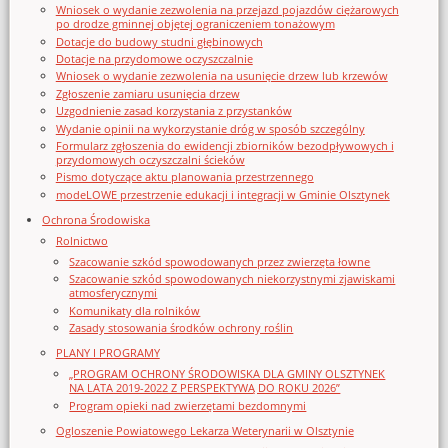
Wniosek o wydanie zezwolenia na przejazd pojazdów ciężarowych
po drodze gminnej objętej ograniczeniem tonażowym
Dotacje do budowy studni głębinowych
Dotacje na przydomowe oczyszczalnie
Wniosek o wydanie zezwolenia na usunięcie drzew lub krzewów
Zgłoszenie zamiaru usunięcia drzew
Uzgodnienie zasad korzystania z przystanków
Wydanie opinii na wykorzystanie dróg w sposób szczególny
Formularz zgłoszenia do ewidencji zbiorników bezodpływowych i
przydomowych oczyszczalni ścieków
Pismo dotyczące aktu planowania przestrzennego
modeLOWE przestrzenie edukacji i integracji w Gminie Olsztynek
Ochrona Środowiska
Rolnictwo
Szacowanie szkód spowodowanych przez zwierzęta łowne
Szacowanie szkód spowodowanych niekorzystnymi zjawiskami
atmosferycznymi
Komunikaty dla rolników
Zasady stosowania środków ochrony roślin
PLANY I PROGRAMY
„PROGRAM OCHRONY ŚRODOWISKA DLA GMINY OLSZTYNEK
NA LATA 2019-2022 Z PERSPEKTYWĄ DO ROKU 2026”
Program opieki nad zwierzętami bezdomnymi
Ogloszenie Powiatowego Lekarza Weterynarii w Olsztynie