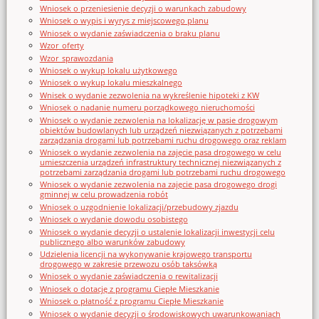
Wniosek o przeniesienie decyzji o warunkach zabudowy
Wniosek o wypis i wyrys z miejscowego planu
Wniosek o wydanie zaświadczenia o braku planu
Wzor_oferty
Wzor_sprawozdania
Wniosek o wykup lokalu użytkowego
Wniosek o wykup lokalu mieszkalnego
Wnisek o wydanie zezwolenia na wykreślenie hipoteki z KW
Wniosek o nadanie numeru porządkowego nieruchomości
Wniosek o wydanie zezwolenia na lokalizację w pasie drogowym
obiektów budowlanych lub urządzeń niezwiązanych z potrzebami
zarządzania drogami lub potrzebami ruchu drogowego oraz reklam
Wniosek o wydanie zezwolenia na zajęcie pasa drogowego w celu
umieszczenia urządzeń infrastruktury technicznej niezwiązanych z
potrzebami zarządzania drogami lub potrzebami ruchu drogowego
Wniosek o wydanie zezwolenia na zajęcie pasa drogowego drogi
gminnej w celu prowadzenia robót
Wniosek o uzgodnienie lokalizacji/przebudowy zjazdu
Wniosek o wydanie dowodu osobistego
Wniosek o wydanie decyzji o ustalenie lokalizacji inwestycji celu
publicznego albo warunków zabudowy
Udzielenia licencji na wykonywanie krajowego transportu
drogowego w zakresie przewozu osób taksówką
Wniosek o wydanie zaświadczenia o rewitalizacji
Wniosek o dotację z programu Ciepłe Mieszkanie
Wniosek o płatność z programu Ciepłe Mieszkanie
Wniosek o wydanie decyzji o środowiskowych uwarunkowaniach