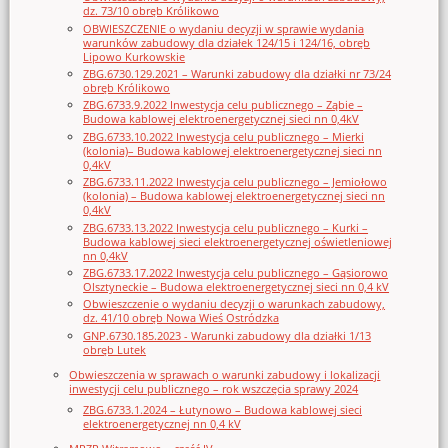
dz. 73/10 obręb Królikowo
OBWIESZCZENIE o wydaniu decyzji w sprawie wydania
warunków zabudowy dla działek 124/15 i 124/16, obręb
Lipowo Kurkowskie
ZBG.6730.129.2021 – Warunki zabudowy dla działki nr 73/24
obręb Królikowo
ZBG.6733.9.2022 Inwestycja celu publicznego – Ząbie –
Budowa kablowej elektroenergetycznej sieci nn 0,4kV
ZBG.6733.10.2022 Inwestycja celu publicznego – Mierki
(kolonia)– Budowa kablowej elektroenergetycznej sieci nn
0,4kV
ZBG.6733.11.2022 Inwestycja celu publicznego – Jemiołowo
(kolonia) – Budowa kablowej elektroenergetycznej sieci nn
0,4kV
ZBG.6733.13.2022 Inwestycja celu publicznego – Kurki –
Budowa kablowej sieci elektroenergetycznej oświetleniowej
nn 0,4kV
ZBG.6733.17.2022 Inwestycja celu publicznego – Gąsiorowo
Olsztyneckie – Budowa elektroenergetycznej sieci nn 0,4 kV
Obwieszczenie o wydaniu decyzji o warunkach zabudowy,
dz. 41/10 obręb Nowa Wieś Ostródzka
GNP.6730.185.2023 - Warunki zabudowy dla działki 1/13
obręb Lutek
Obwieszczenia w sprawach o warunki zabudowy i lokalizacji
inwestycji celu publicznego – rok wszczęcia sprawy 2024
ZBG.6733.1.2024 – Łutynowo – Budowa kablowej sieci
elektroenergetycznej nn 0,4 kV