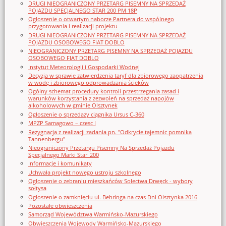
DRUGI NIEOGRANICZONY PRZETARG PISEMNY NA SPRZEDAŻ
POJAZDU SPECJALNEGO STAR 200 PM 18P
Ogłoszenie o otwartym naborze Partnera do wspólnego
przygotowania i realizacji projektu
DRUGI NIEOGRANICZONY PRZETARG PISEMNY NA SPRZEDAŻ
POJAZDU OSOBOWEGO FIAT DOBLO
NIEOGRANICZONY PRZETARG PISEMNY NA SPRZEDAŻ POJAZDU
OSOBOWEGO FIAT DOBLO
Instytut Meteorologii i Gospodarki Wodnej
Decyzja w sprawie zatwierdzenia taryf dla zbiorowego zaopatrzenia
w wodę i zbiorowego odprowadzania ścieków
Ogólny schemat procedury kontroli przestrzegania zasad i
warunków korzystania z zezwoleń na sprzedaż napojów
alkoholowych w gminie Olsztynek
Ogłoszenie o sprzedaży ciągnika Ursus C-360
MPZP Samagowo – czesc I
Rezygnacja z realizacji zadania pn. "Odkrycie tajemnic pomnika
Tannenbergu"
Nieograniczony Przetargu Pisemny Na Sprzedaż Pojazdu
Specjalnego Marki Star_200
Informacje i komunikaty
Uchwała projekt nowego ustroju szkolnego
Ogłoszenie o zebraniu mieszkańców Sołectwa Drwęck - wybory
sołtysa
Ogłoszenie o zamknięciu ul. Behringa na czas Dni Olsztynka 2016
Pozostałe obwieszczenia
Samorząd Województwa Warmińsko-Mazurskiego
Obwieszczenia Wojewody Warmińsko-Mazurskiego