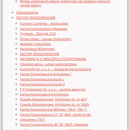
Wykaz urzędowych lekarzy weterynarii do badania mięsa na
użytek własny
Obwieszczenia
DECYZJE ŚRODOWISKOWE
Eurotter Logistyka - Stacja paliw
Farma fotowoltaiczna Waplewo
Tymbark - Zbiornik CO2
Droga Selwa - Lipowo Kurkowskie
Agaplast rozbudowa
Kanalizacja Witramowo
DECYZJE ŚRODOWISKOWE
INFORMACJE O WSZCZĘCIU POSTĘPOWANIA
Obwieszczenia - udział społeczeństwa
Europrofil Sp. z o. o. – instalacja fotowoltaiczna
Farma fotowoltaiczna Jemiołowo I
Farma fotowoltaiczna Kunki I
Farma fotowoltaiczna Kunki II
P.P-H.Agaplast Sp. z o.o. - studnia awaryjna
Farma fotowoltaiczna Królikowo
Osiedle Mieszkaniowe, Królikowo dz. nr 42/7
Osiedle Mieszkaniowe, Królikowo dz. nr 166/8
Farma fotowoltaiczna Wilkowo 106-6, 106-11
Farma Fotowoltaiczna 57, 59, 60/4, obręb Kunki
Jemiołowo 170/1
Farma Fotowoltaiczna 49, 50, 160/5, Pawłowo