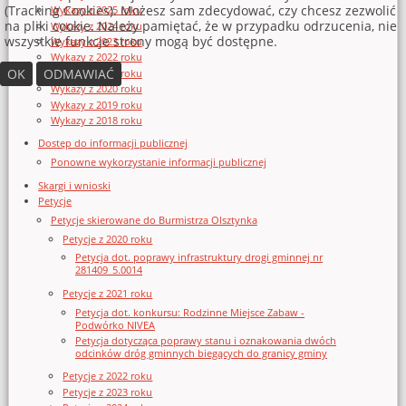
(Tracking Cookies). Możesz sam zdecydować, czy chcesz zezwolić
Wykazy z 2025 roku
na pliki cookie. Należy pamiętać, że w przypadku odrzucenia, nie
Wykazy z 2024 roku
wszystkie funkcje strony mogą być dostępne.
Wykazy z 2023 roku
Wykazy z 2022 roku
OK
ODMAWIAĆ
Wykazy z 2021 roku
Wykazy z 2020 roku
Wykazy z 2019 roku
Wykazy z 2018 roku
Dostęp do informacji publicznej
Ponowne wykorzystanie informacji publicznej
Skargi i wnioski
Petycje
Petycje skierowane do Burmistrza Olsztynka
Petycje z 2020 roku
Petycja dot. poprawy infrastruktury drogi gminnej nr
281409_5.0014
Petycje z 2021 roku
Petycja dot. konkursu: Rodzinne Miejsce Zabaw -
Podwórko NIVEA
Petycja dotycząca poprawy stanu i oznakowania dwóch
odcinków dróg gminnych biegących do granicy gminy
Petycje z 2022 roku
Petycje z 2023 roku