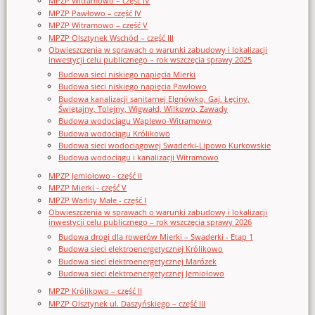
MPZP Witramowo – część IV
MPZP Pawłowo – część IV
MPZP Witramowo – część V
MPZP Olsztynek Wschód – część III
Obwieszczenia w sprawach o warunki zabudowy i lokalizacji
inwestycji celu publicznego – rok wszczęcia sprawy 2025
Budowa sieci niskiego napięcia Mierki
Budowa sieci niskiego napięcia Pawłowo
Budowa kanalizacji sanitarnej Elgnówko, Gaj, Łęciny,
Świętajny, Tolejny, Wigwałd, Wilkowo, Zawady
Budowa wodociągu Waplewo-Witramowo
Budowa wodociągu Królikowo
Budowa sieci wodociągowej Swaderki-Lipowo Kurkowskie
Budowa wodociągu i kanalizacji Witramowo
MPZP Jemiołowo - część II
MPZP Mierki - część V
MPZP Warlity Małe - część I
Obwieszczenia w sprawach o warunki zabudowy i lokalizacji
inwestycji celu publicznego – rok wszczęcia sprawy 2026
Budowa drogi dla rowerów Mierki – Swaderki - Etap 1
Budowa sieci elektroenergetycznej Królikowo
Budowa sieci elektroenergetycznej Marózek
Budowa sieci elektroenergetycznej Jemiołowo
MPZP Królikowo – część II
MPZP Olsztynek ul. Daszyńskiego – część III