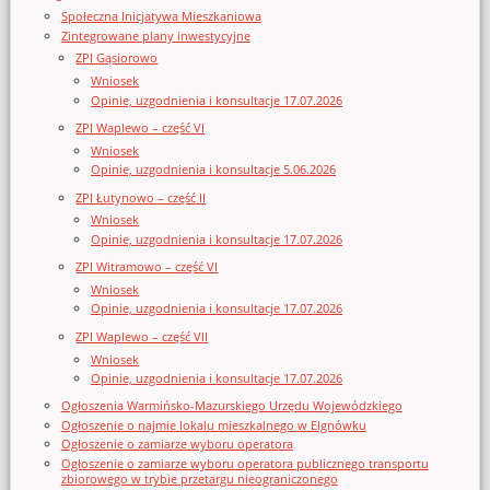
Społeczna Inicjatywa Mieszkaniowa
Zintegrowane plany inwestycyjne
ZPI Gąsiorowo
Wniosek
Opinie, uzgodnienia i konsultacje 17.07.2026
ZPI Waplewo – część VI
Wniosek
Opinie, uzgodnienia i konsultacje 5.06.2026
ZPI Łutynowo – część II
Wniosek
Opinie, uzgodnienia i konsultacje 17.07.2026
ZPI Witramowo – część VI
Wniosek
Opinie, uzgodnienia i konsultacje 17.07.2026
ZPI Waplewo – część VII
Wniosek
Opinie, uzgodnienia i konsultacje 17.07.2026
Ogłoszenia Warmińsko-Mazurskiego Urzędu Wojewódzkiego
Ogłoszenie o najmie lokalu mieszkalnego w Elgnówku
Ogłoszenie o zamiarze wyboru operatora
Ogłoszenie o zamiarze wyboru operatora publicznego transportu
zbiorowego w trybie przetargu nieograniczonego