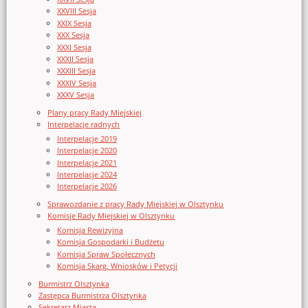
XXVIII Sesja
XXIX Sesja
XXX Sesja
XXXI Sesja
XXXII Sesja
XXXIII Sesja
XXXIV Sesja
XXXV Sesja
Plany pracy Rady Miejskiej
Interpelacje radnych
Interpelacje 2019
Interpelacje 2020
Interpelacje 2021
Interpelacje 2024
Interpelacje 2026
Sprawozdanie z pracy Rady Miejskiej w Olsztynku
Komisje Rady Miejskiej w Olsztynku
Komisja Rewizyjna
Komisja Gospodarki i Budżetu
Komisja Spraw Społecznych
Komisja Skarg, Wniosków i Petycji
Burmistrz Olsztynka
Zastępca Burmistrza Olsztynka
Sekretarz Miasta