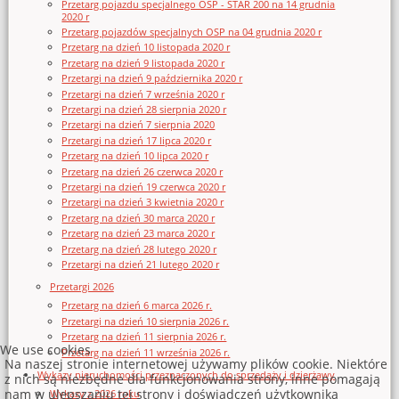
Przetarg pojazdu specjalnego OSP - STAR 200 na 14 grudnia
2020 r
Przetarg pojazdów specjalnych OSP na 04 grudnia 2020 r
Przetarg na dzień 10 listopada 2020 r
Przetarg na dzień 9 listopada 2020 r
Przetargi na dzień 9 października 2020 r
Przetargi na dzień 7 września 2020 r
Przetargi na dzień 28 sierpnia 2020 r
Przetargi na dzień 7 sierpnia 2020
Przetargi na dzień 17 lipca 2020 r
Przetarg na dzień 10 lipca 2020 r
Przetarg na dzień 26 czerwca 2020 r
Przetargi na dzień 19 czerwca 2020 r
Przetargi na dzień 3 kwietnia 2020 r
Przetarg na dzień 30 marca 2020 r
Przetarg na dzień 23 marca 2020 r
Przetarg na dzień 28 lutego 2020 r
Przetargi na dzień 21 lutego 2020 r
Przetargi 2026
Przetarg na dzień 6 marca 2026 r.
Przetargi na dzień 10 sierpnia 2026 r.
Przetarg na dzień 11 sierpnia 2026 r.
We use cookies
Przetarg na dzień 11 września 2026 r.
Na naszej stronie internetowej używamy plików cookie. Niektóre
Wykazy nieruchomości przeznaczonych do sprzedaży i dzierżawy
z nich są niezbędne dla funkcjonowania strony, inne pomagają
nam w ulepszaniu tej strony i doświadczeń użytkownika
Wykazy z 2026 roku