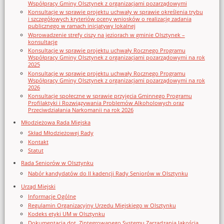
Współpracy Gminy Olsztynek z organizacjami pozarządowymi
Konsultacje w sprawie projektu uchwały w sprawie określenia trybu
i szczegółowych kryteriów oceny wniosków o realizację zadania
publicznego w ramach inicjatywy lokalnej
Wprowadzenie strefy ciszy na jeziorach w gminie Olsztynek –
konsultacje
Konsultacje w sprawie projektu uchwały Rocznego Programu
Współpracy Gminy Olsztynek z organizacjami pozarządowymi na rok
2025
Konsultacje w sprawie projektu uchwały Rocznego Programu
Współpracy Gminy Olsztynek z organizacjami pozarządowymi na rok
2026
Konsultacje społeczne w sprawie przyjęcia Gminnego Programu
Profilaktyki i Rozwiązywania Problemów Alkoholowych oraz
Przeciwdziałania Narkomanii na rok 2026
Młodzieżowa Rada Miejska
Skład Młodzieżowej Rady
Kontakt
Statut
Rada Seniorów w Olsztynku
Nabór kandydatów do II kadencji Rady Seniorów w Olsztynku
Urząd Miejski
Informacje Ogólne
Regulamin Organizacyjny Urzedu Miejskiego w Olsztynku
Kodeks etyki UM w Olsztynku
Dokumentacja dot. Zintegrowanego Systemu Zarządzania Jakością