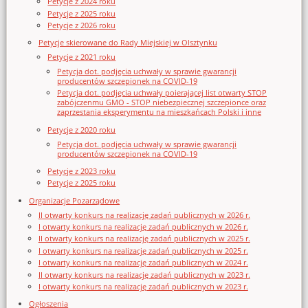
Petycje z 2024 roku
Petycje z 2025 roku
Petycje z 2026 roku
Petycje skierowane do Rady Miejskiej w Olsztynku
Petycje z 2021 roku
Petycja dot. podjęcia uchwały w sprawie gwarancji
producentów szczepionek na COVID-19
Petycja dot. podjęcia uchwały poierającej list otwarty STOP
zabójczenmu GMO - STOP niebezpiecznej szczepionce oraz
zaprzestania eksperymentu na mieszkańcach Polski i inne
Petycje z 2020 roku
Petycja dot. podjęcia uchwały w sprawie gwarancji
producentów szczepionek na COVID-19
Petycje z 2023 roku
Petycje z 2025 roku
Organizacje Pozarządowe
II otwarty konkurs na realizację zadań publicznych w 2026 r.
I otwarty konkurs na realizację zadań publicznych w 2026 r.
II otwarty konkurs na realizację zadań publicznych w 2025 r.
I otwarty konkurs na realizację zadań publicznych w 2025 r.
I otwarty konkurs na realizację zadań publicznych w 2024 r.
II otwarty konkurs na realizację zadań publicznych w 2023 r.
I otwarty konkurs na realizację zadań publicznych w 2023 r.
Ogłoszenia