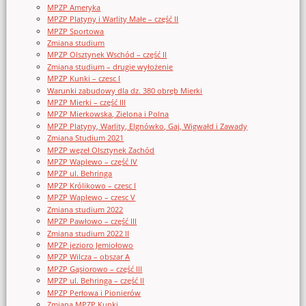
MPZP Ameryka
MPZP Platyny i Warlity Małe – część II
MPZP Sportowa
Zmiana studium
MPZP Olsztynek Wschód – część II
Zmiana studium – drugie wyłożenie
MPZP Kunki – czesc I
Warunki zabudowy dla dz. 380 obręb Mierki
MPZP Mierki – część III
MPZP Mierkowska, Zielona i Polna
MPZP Platyny, Warlity, Elgnówko, Gaj, Wigwałd i Zawady
Zmiana Studium 2021
MPZP węzeł Olsztynek Zachód
MPZP Waplewo – część IV
MPZP ul. Behringa
MPZP Królikowo – czesc I
MPZP Waplewo – czesc V
Zmiana studium 2022
MPZP Pawłowo – część III
Zmiana studium 2022 II
MPZP jezioro Jemiołowo
MPZP Wilcza – obszar A
MPZP Gąsiorowo – część III
MPZP ul. Behringa – część II
MPZP Perłowa i Pionierów
Zmiana MPZP Kunki