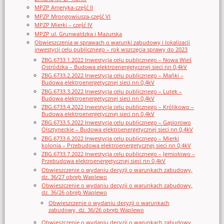
MPZP Ameryka-część II
MPZP Mrongowiusza-część VI
MPZP Mierki – część IV
MPZP ul. Grunwaldzka i Mazurska
Obwieszczenia w sprawach o warunki zabudowy i lokalizacji
inwestycji celu publicznego – rok wszczęcia sprawy do 2023
ZBG.6733.1.2022 Inwestycja celu publicznego – Nowa Wieś
Ostródzka – Budowa elektroenergetycznej sieci nn 0,4kV
ZBG.6733.2.2022 Inwestycja celu publicznego – Mańki –
Budowa elektroenergetycznej sieci nn 0,4kV
ZBG.6733.3.2022 Inwestycja celu publicznego – Lutek –
Budowa elektroenergetycznej sieci nn 0,4kV
ZBG.6733.4.2022 Inwestycja celu publicznego – Królikowo –
Budowa elektroenergetycznej sieci nn 0,4kV
ZBG.6733.5.2022 Inwestycja celu publicznego – Gąsiorowo
Olsztyneckie – Budowa elektroenergetycznej sieci nn 0,4kV
ZBG.6733.6.2022 Inwestycja celu publicznego – Mierki
kolonia – Przebudowa elektroenergetycznej sieci nn 0,4kV
ZBG.6733.7.2022 Inwestycja celu publicznego – Jemiołowo –
Przebudowa elektroenergetycznej sieci nn 0,4kV
Obwieszczenie o wydaniu decyzji o warunkach zabudowy,
dz. 36/27 obręb Waplewo
Obwieszczenie o wydaniu decyzji o warunkach zabudowy,
dz. 36/26 obręb Waplewo
Obwieszczenie o wydaniu decyzji o warunkach
zabudowy, dz. 36/26 obręb Waplewo
Obwieszczenie o wydaniu decyzji o warunkach zabudowy,