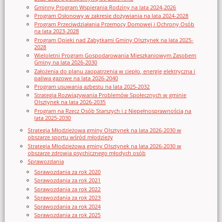
Gminny Program Wspierania Rodziny na lata 2024-2026
Program Osłonowy w zakresie dożywiania na lata 2024-2028
Program Przeciwdziałania Przemocy Domowej i Ochrony Osób
na lata 2023-2028
Program Opieki nad Zabytkami Gminy Olsztynek na lata 2025-
2028
Wieloletni Program Gospodarowania Mieszkaniowym Zasobem
Gminy na lata 2026-2030
Założenia do planu zaopatrzenia w ciepło, energię elektryczna i
paliwa gazowe na lata 2026-2040
Program usuwania azbestu na lata 2025-2032
Strategia Rozwiązywania Problemów Społecznych w gminie
Olsztynek na lata 2026-2035
Program na Rzecz Osób Starszych i z Niepełnosprawnością na
lata 2025-2030
Strategia Młodzieżowa gminy Olsztynek na lata 2026-2030 w
obszarze sportu wśród młodzieży
Strategia Młodzieżowa gminy Olsztynek na lata 2026-2030 w
obszarze zdrowia psychicznego młodych osób
Sprawozdania
Sprawozdania za rok 2020
Sprawozdania za rok 2021
Sprawozdania za rok 2022
Sprawozdania za rok 2023
Sprawozdania za rok 2024
Sprawozdania za rok 2025