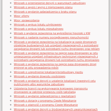
Wniosek o przeniesienie decyzji o warunkach zabudowy
Wniosek o wypis i wyrys z miejscowego planu
Wniosek o wydanie zaświadczenia o braku planu
Wzor_oferty
Wzor_sprawozdania
Wniosek o wykup lokalu użytkowego
Wniosek o wykup lokalu mieszkalnego
Wnisek o wydanie zezwolenia na wykreślenie hipoteki z KW
Wniosek o nadanie numeru porządkowego nieruchomości
Wniosek o wydanie zezwolenia na lokalizację w pasie drogowym
obiektów budowlanych lub urządzeń niezwiązanych z potrzebami
zarządzania drogami lub potrzebami ruchu drogowego oraz reklam
Wniosek o wydanie zezwolenia na zajęcie pasa drogowego w celu
umieszczenia urządzeń infrastruktury technicznej niezwiązanych z
potrzebami zarządzania drogami lub potrzebami ruchu drogowego
Wniosek o wydanie zezwolenia na zajęcie pasa drogowego drogi
gminnej w celu prowadzenia robót
Wniosek o uzgodnienie lokalizacji/przebudowy zjazdu
Wniosek o wydanie dowodu osobistego
Wniosek o wydanie decyzji o ustalenie lokalizacji inwestycji celu
publicznego albo warunków zabudowy
Udzielenia licencji na wykonywanie krajowego transportu
drogowego w zakresie przewozu osób taksówką
Wniosek o wydanie zaświadczenia o rewitalizacji
Wniosek o dotację z programu Ciepłe Mieszkanie
Wniosek o płatność z programu Ciepłe Mieszkanie
Wniosek o wydanie decyzji o środowiskowych uwarunkowaniach