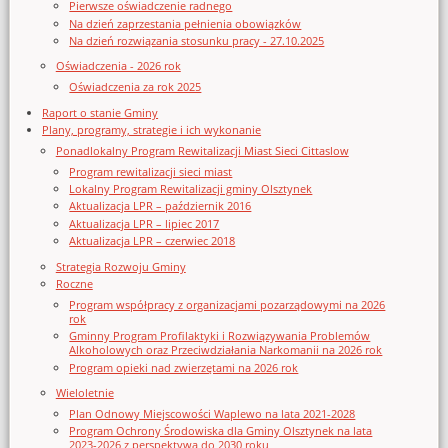
Pierwsze oświadczenie radnego
Na dzień zaprzestania pełnienia obowiązków
Na dzień rozwiązania stosunku pracy - 27.10.2025
Oświadczenia - 2026 rok
Oświadczenia za rok 2025
Raport o stanie Gminy
Plany, programy, strategie i ich wykonanie
Ponadlokalny Program Rewitalizacji Miast Sieci Cittaslow
Program rewitalizacji sieci miast
Lokalny Program Rewitalizacji gminy Olsztynek
Aktualizacja LPR – październik 2016
Aktualizacja LPR – lipiec 2017
Aktualizacja LPR – czerwiec 2018
Strategia Rozwoju Gminy
Roczne
Program współpracy z organizacjami pozarządowymi na 2026
rok
Gminny Program Profilaktyki i Rozwiązywania Problemów
Alkoholowych oraz Przeciwdziałania Narkomanii na 2026 rok
Program opieki nad zwierzętami na 2026 rok
Wieloletnie
Plan Odnowy Miejscowości Waplewo na lata 2021-2028
Program Ochrony Środowiska dla Gminy Olsztynek na lata
2023-2026 z perspektywą do 2030 roku