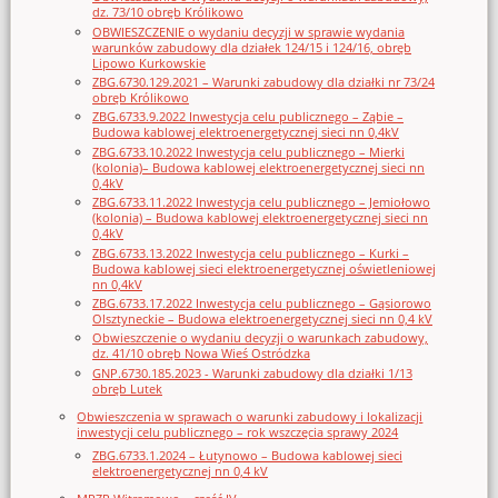
dz. 73/10 obręb Królikowo
OBWIESZCZENIE o wydaniu decyzji w sprawie wydania
warunków zabudowy dla działek 124/15 i 124/16, obręb
Lipowo Kurkowskie
ZBG.6730.129.2021 – Warunki zabudowy dla działki nr 73/24
obręb Królikowo
ZBG.6733.9.2022 Inwestycja celu publicznego – Ząbie –
Budowa kablowej elektroenergetycznej sieci nn 0,4kV
ZBG.6733.10.2022 Inwestycja celu publicznego – Mierki
(kolonia)– Budowa kablowej elektroenergetycznej sieci nn
0,4kV
ZBG.6733.11.2022 Inwestycja celu publicznego – Jemiołowo
(kolonia) – Budowa kablowej elektroenergetycznej sieci nn
0,4kV
ZBG.6733.13.2022 Inwestycja celu publicznego – Kurki –
Budowa kablowej sieci elektroenergetycznej oświetleniowej
nn 0,4kV
ZBG.6733.17.2022 Inwestycja celu publicznego – Gąsiorowo
Olsztyneckie – Budowa elektroenergetycznej sieci nn 0,4 kV
Obwieszczenie o wydaniu decyzji o warunkach zabudowy,
dz. 41/10 obręb Nowa Wieś Ostródzka
GNP.6730.185.2023 - Warunki zabudowy dla działki 1/13
obręb Lutek
Obwieszczenia w sprawach o warunki zabudowy i lokalizacji
inwestycji celu publicznego – rok wszczęcia sprawy 2024
ZBG.6733.1.2024 – Łutynowo – Budowa kablowej sieci
elektroenergetycznej nn 0,4 kV