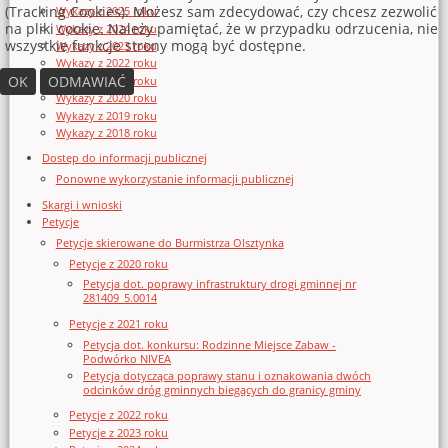
(Tracking Cookies). Możesz sam zdecydować, czy chcesz zezwolić
Wykazy z 2025 roku
na pliki cookie. Należy pamiętać, że w przypadku odrzucenia, nie
Wykazy z 2024 roku
wszystkie funkcje strony mogą być dostępne.
Wykazy z 2023 roku
Wykazy z 2022 roku
OK
ODMAWIAĆ
Wykazy z 2021 roku
Wykazy z 2020 roku
Wykazy z 2019 roku
Wykazy z 2018 roku
Dostęp do informacji publicznej
Ponowne wykorzystanie informacji publicznej
Skargi i wnioski
Petycje
Petycje skierowane do Burmistrza Olsztynka
Petycje z 2020 roku
Petycja dot. poprawy infrastruktury drogi gminnej nr
281409_5.0014
Petycje z 2021 roku
Petycja dot. konkursu: Rodzinne Miejsce Zabaw -
Podwórko NIVEA
Petycja dotycząca poprawy stanu i oznakowania dwóch
odcinków dróg gminnych biegących do granicy gminy
Petycje z 2022 roku
Petycje z 2023 roku