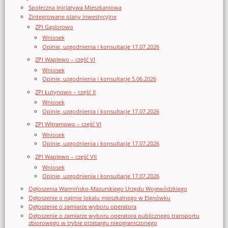
Społeczna Inicjatywa Mieszkaniowa
Zintegrowane plany inwestycyjne
ZPI Gąsiorowo
Wniosek
Opinie, uzgodnienia i konsultacje 17.07.2026
ZPI Waplewo – część VI
Wniosek
Opinie, uzgodnienia i konsultacje 5.06.2026
ZPI Łutynowo – część II
Wniosek
Opinie, uzgodnienia i konsultacje 17.07.2026
ZPI Witramowo – część VI
Wniosek
Opinie, uzgodnienia i konsultacje 17.07.2026
ZPI Waplewo – część VII
Wniosek
Opinie, uzgodnienia i konsultacje 17.07.2026
Ogłoszenia Warmińsko-Mazurskiego Urzędu Wojewódzkiego
Ogłoszenie o najmie lokalu mieszkalnego w Elgnówku
Ogłoszenie o zamiarze wyboru operatora
Ogłoszenie o zamiarze wyboru operatora publicznego transportu
zbiorowego w trybie przetargu nieograniczonego