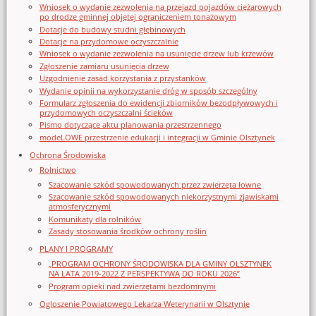
Wniosek o wydanie zezwolenia na przejazd pojazdów ciężarowych
po drodze gminnej objętej ograniczeniem tonażowym
Dotacje do budowy studni głębinowych
Dotacje na przydomowe oczyszczalnie
Wniosek o wydanie zezwolenia na usunięcie drzew lub krzewów
Zgłoszenie zamiaru usunięcia drzew
Uzgodnienie zasad korzystania z przystanków
Wydanie opinii na wykorzystanie dróg w sposób szczególny
Formularz zgłoszenia do ewidencji zbiorników bezodpływowych i
przydomowych oczyszczalni ścieków
Pismo dotyczące aktu planowania przestrzennego
modeLOWE przestrzenie edukacji i integracji w Gminie Olsztynek
Ochrona Środowiska
Rolnictwo
Szacowanie szkód spowodowanych przez zwierzęta łowne
Szacowanie szkód spowodowanych niekorzystnymi zjawiskami
atmosferycznymi
Komunikaty dla rolników
Zasady stosowania środków ochrony roślin
PLANY I PROGRAMY
„PROGRAM OCHRONY ŚRODOWISKA DLA GMINY OLSZTYNEK
NA LATA 2019-2022 Z PERSPEKTYWĄ DO ROKU 2026”
Program opieki nad zwierzętami bezdomnymi
Ogloszenie Powiatowego Lekarza Weterynarii w Olsztynie