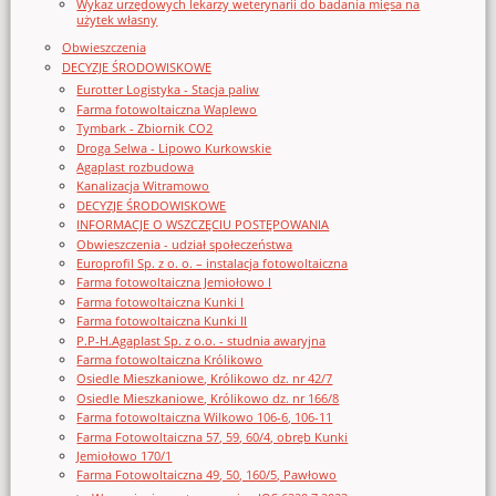
Wykaz urzędowych lekarzy weterynarii do badania mięsa na
użytek własny
Obwieszczenia
DECYZJE ŚRODOWISKOWE
Eurotter Logistyka - Stacja paliw
Farma fotowoltaiczna Waplewo
Tymbark - Zbiornik CO2
Droga Selwa - Lipowo Kurkowskie
Agaplast rozbudowa
Kanalizacja Witramowo
DECYZJE ŚRODOWISKOWE
INFORMACJE O WSZCZĘCIU POSTĘPOWANIA
Obwieszczenia - udział społeczeństwa
Europrofil Sp. z o. o. – instalacja fotowoltaiczna
Farma fotowoltaiczna Jemiołowo I
Farma fotowoltaiczna Kunki I
Farma fotowoltaiczna Kunki II
P.P-H.Agaplast Sp. z o.o. - studnia awaryjna
Farma fotowoltaiczna Królikowo
Osiedle Mieszkaniowe, Królikowo dz. nr 42/7
Osiedle Mieszkaniowe, Królikowo dz. nr 166/8
Farma fotowoltaiczna Wilkowo 106-6, 106-11
Farma Fotowoltaiczna 57, 59, 60/4, obręb Kunki
Jemiołowo 170/1
Farma Fotowoltaiczna 49, 50, 160/5, Pawłowo