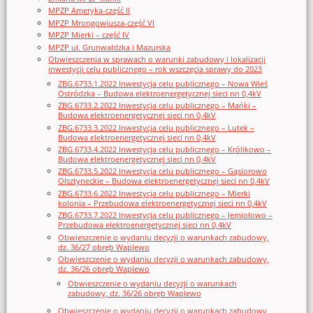
MPZP Ameryka-część II
MPZP Mrongowiusza-część VI
MPZP Mierki – część IV
MPZP ul. Grunwaldzka i Mazurska
Obwieszczenia w sprawach o warunki zabudowy i lokalizacji
inwestycji celu publicznego – rok wszczęcia sprawy do 2023
ZBG.6733.1.2022 Inwestycja celu publicznego – Nowa Wieś
Ostródzka – Budowa elektroenergetycznej sieci nn 0,4kV
ZBG.6733.2.2022 Inwestycja celu publicznego – Mańki –
Budowa elektroenergetycznej sieci nn 0,4kV
ZBG.6733.3.2022 Inwestycja celu publicznego – Lutek –
Budowa elektroenergetycznej sieci nn 0,4kV
ZBG.6733.4.2022 Inwestycja celu publicznego – Królikowo –
Budowa elektroenergetycznej sieci nn 0,4kV
ZBG.6733.5.2022 Inwestycja celu publicznego – Gąsiorowo
Olsztyneckie – Budowa elektroenergetycznej sieci nn 0,4kV
ZBG.6733.6.2022 Inwestycja celu publicznego – Mierki
kolonia – Przebudowa elektroenergetycznej sieci nn 0,4kV
ZBG.6733.7.2022 Inwestycja celu publicznego – Jemiołowo –
Przebudowa elektroenergetycznej sieci nn 0,4kV
Obwieszczenie o wydaniu decyzji o warunkach zabudowy,
dz. 36/27 obręb Waplewo
Obwieszczenie o wydaniu decyzji o warunkach zabudowy,
dz. 36/26 obręb Waplewo
Obwieszczenie o wydaniu decyzji o warunkach
zabudowy, dz. 36/26 obręb Waplewo
Obwieszczenie o wydaniu decyzji o warunkach zabudowy,