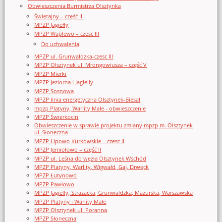
Obwieszczenia Burmistrza Olsztynka
Świętajny – część III
MPZP Jagiełły
MPZP Waplewo – czesc III
Do uchwalenia
MPZP ul. Grunwaldzka-czesc III
MPZP Olsztynek ul. Mrongowiusza – część V
MPZP Mierki
MPZP Jeziorna i Jagielly
MPZP Sosnowa
MPZP linia energetyczna Olsztynek-Biesal
mpzp Platyny, Warlity Małe - obwieszczenie
MPZP Świerkocin
Obwieszczenie w sprawie projektu zmiany mpzp m. Olsztynek
ul. Słoneczna
MPZP Lipowo Kurkowskie – czesc II
MPZP Jemiołowo – część II
MPZP ul. Leśna do węzła Olsztynek Wschód
MPZP Platyny, Warlity, Wigwałd, Gaj, Drwęck
MPZP Łutynowo
MPZP Pawłowo
MPZP Jagielly, Strazacka, Grunwaldzka, Mazurska, Warszawska
MPZP Platyny i Warlity Małe
MPZP Olsztynek ul. Poranna
MPZP Słoneczna