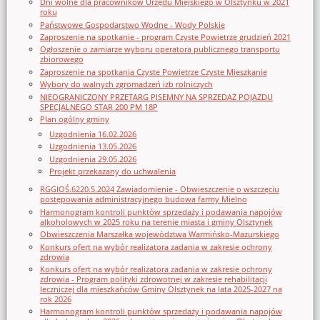
Dni wolne dla pracowników Urzędu Miejskiego w Olsztynku w 2021
roku
Państwowe Gospodarstwo Wodne - Wody Polskie
Zaproszenie na spotkanie - program Czyste Powietrze grudzień 2021
Ogłoszenie o zamiarze wyboru operatora publicznego transportu
zbiorowego
Zaproszenie na spotkania Czyste Powietrze Czyste Mieszkanie
Wybory do walnych zgromadzeń izb rolniczych
NIEOGRANICZONY PRZETARG PISEMNY NA SPRZEDAŻ POJAZDU
SPECJALNEGO STAR 200 PM 18P
Plan ogólny gminy
Uzgodnienia 16.02.2026
Uzgodnienia 13.05.2026
Uzgodnienia 29.05.2026
Projekt przekazany do uchwalenia
RGGIOŚ.6220.5.2024 Zawiadomienie - Obwieszczenie o wszczęciu
postępowania administracyjnego budowa farmy Mielno
Harmonogram kontroli punktów sprzedaży i podawania napojów
alkoholowych w 2025 roku na terenie miasta i gminy Olsztynek
Obwieszczenia Marszałka województwa Warmińsko-Mazurskiego
Konkurs ofert na wybór realizatora zadania w zakresie ochrony
zdrowia
Konkurs ofert na wybór realizatora zadania w zakresie ochrony
zdrowia - Program polityki zdrowotnej w zakresie rehabilitacji
leczniczej dla mieszkańców Gminy Olsztynek na lata 2025-2027 na
rok 2026
Harmonogram kontroli punktów sprzedaży i podawania napojów