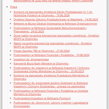
alkoholowych w 2026 roku na terenie miasta i gminy Olsztynek
Praca
Konkurs na stanowisko dyrektora Szkoły Podstawowej nr 1 im.
Noblistów Polskich w Olsztynku - 19.06.2026
Dyrektor Zespołu Szkolno-Przedszkolnego w Waplewie - 14.08.2025
Referent w Biurze Obsługi Interesanta w Referacie Organizacyjnym
Podinspektor w Referacie Gospodarki Nieruchomościami i
Planowania - 24.02.2025
Drugi nabór na wolne kierownicze stanowisko urzędnicze - Dyrektor
MOPS w Olsztynku
Nabór na wolne kierownicze stanowisko urzędnicze - Dyrektor
MOPS w Olsztynku
Prezes Zarządu TBS w Olsztynku - 27.09.2024
Podinspektor w Referacie Finansów i Podatków - 19.08.2024
Inspektor ds. drogownictwa
Kierownik Biura Rady Miejskiej w Olsztynku
Podinspektor ds. inwestycji w Referacie Inwestycji i Ochrony
Środowiska Urzędu Miejskiego w Olsztynku - 25.09.2023
Konkurs na stanowisko dyrektora Przedszkola Miejskiego w
Olsztynku
Podinspektor ds. gospodarki wodno-ściekowej w Referacie
Inwestycji i Ochrony Środowiska - umowa na zastępstwo
Podinspektor w Referacie Finansów i Podatków w Urzędzie
Miejskim w Olsztynku
Podinspektor/inspektor w Referacie Promocji
Podinspektor ds. obronnych, obrony cywilnej i zarządzania
kryzysowego