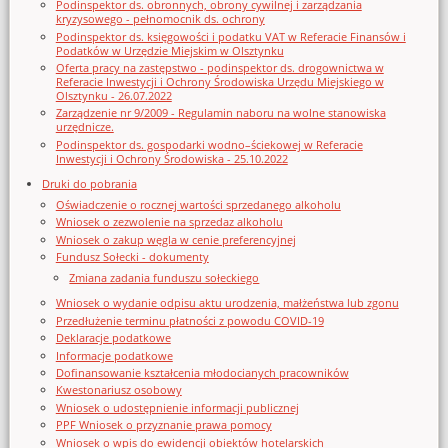
Podinspektor ds. obronnych, obrony cywilnej i zarządzania
kryzysowego - pełnomocnik ds. ochrony
Podinspektor ds. księgowości i podatku VAT w Referacie Finansów i
Podatków w Urzędzie Miejskim w Olsztynku
Oferta pracy na zastępstwo - podinspektor ds. drogownictwa w
Referacie Inwestycji i Ochrony Środowiska Urzędu Miejskiego w
Olsztynku - 26.07.2022
Zarządzenie nr 9/2009 - Regulamin naboru na wolne stanowiska
urzędnicze.
Podinspektor ds. gospodarki wodno–ściekowej w Referacie
Inwestycji i Ochrony Środowiska - 25.10.2022
Druki do pobrania
Oświadczenie o rocznej wartości sprzedanego alkoholu
Wniosek o zezwolenie na sprzedaz alkoholu
Wniosek o zakup węgla w cenie preferencyjnej
Fundusz Sołecki - dokumenty
Zmiana zadania funduszu sołeckiego
Wniosek o wydanie odpisu aktu urodzenia, małżeństwa lub zgonu
Przedłużenie terminu płatności z powodu COVID-19
Deklaracje podatkowe
Informacje podatkowe
Dofinansowanie kształcenia młodocianych pracowników
Kwestonariusz osobowy
Wniosek o udostępnienie informacji publicznej
PPF Wniosek o przyznanie prawa pomocy
Wniosek o wpis do ewidencji obiektów hotelarskich