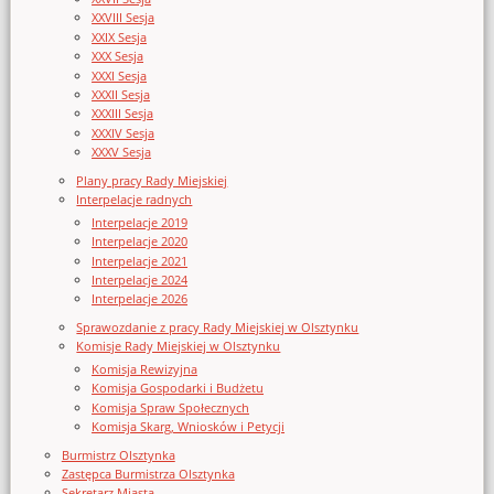
XXVIII Sesja
XXIX Sesja
XXX Sesja
XXXI Sesja
XXXII Sesja
XXXIII Sesja
XXXIV Sesja
XXXV Sesja
Plany pracy Rady Miejskiej
Interpelacje radnych
Interpelacje 2019
Interpelacje 2020
Interpelacje 2021
Interpelacje 2024
Interpelacje 2026
Sprawozdanie z pracy Rady Miejskiej w Olsztynku
Komisje Rady Miejskiej w Olsztynku
Komisja Rewizyjna
Komisja Gospodarki i Budżetu
Komisja Spraw Społecznych
Komisja Skarg, Wniosków i Petycji
Burmistrz Olsztynka
Zastępca Burmistrza Olsztynka
Sekretarz Miasta