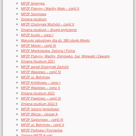
MPZP Ameryka
MPZP Platyny i Warlity Małe – część II
MPZP Sportowa
Zmiana studium
MPZP Olsztynek Wschód – część II
Zmiana studium – drugie wyłożenie
MPZP Kunki – czesc I
Warunki zabudowy dla dz. 380 obręb Mierki
MPZP Mierki – część III
MPZP Mierkowska, Zielona i Polna
MPZP Platyny, Warlity, Elgnówko, Gaj, Wigwałd i Zawady
Zmiana Studium 2021
MPZP węzeł Olsztynek Zachód
MPZP Waplewo – część IV
MPZP ul. Behringa
MPZP Królikowo – czesc I
MPZP Waplewo – czesc V
Zmiana studium 2022
MPZP Pawłowo – część III
Zmiana studium 2022 II
MPZP jezioro Jemiołowo
MPZP Wilcza – obszar A
MPZP Gąsiorowo – część III
MPZP ul. Behringa – część II
MPZP Perłowa i Pionierów
Zmiana MPZP Kunki