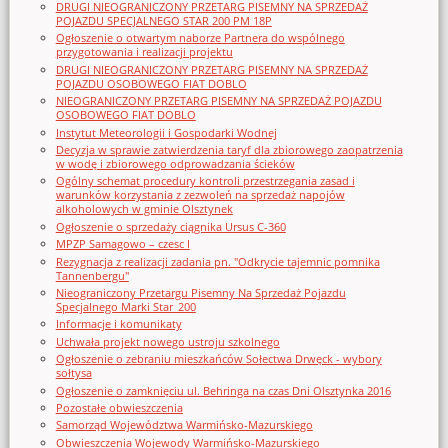
DRUGI NIEOGRANICZONY PRZETARG PISEMNY NA SPRZEDAŻ
POJAZDU SPECJALNEGO STAR 200 PM 18P
Ogłoszenie o otwartym naborze Partnera do wspólnego
przygotowania i realizacji projektu
DRUGI NIEOGRANICZONY PRZETARG PISEMNY NA SPRZEDAŻ
POJAZDU OSOBOWEGO FIAT DOBLO
NIEOGRANICZONY PRZETARG PISEMNY NA SPRZEDAŻ POJAZDU
OSOBOWEGO FIAT DOBLO
Instytut Meteorologii i Gospodarki Wodnej
Decyzja w sprawie zatwierdzenia taryf dla zbiorowego zaopatrzenia
w wodę i zbiorowego odprowadzania ścieków
Ogólny schemat procedury kontroli przestrzegania zasad i
warunków korzystania z zezwoleń na sprzedaż napojów
alkoholowych w gminie Olsztynek
Ogłoszenie o sprzedaży ciągnika Ursus C-360
MPZP Samagowo – czesc I
Rezygnacja z realizacji zadania pn. "Odkrycie tajemnic pomnika
Tannenbergu"
Nieograniczony Przetargu Pisemny Na Sprzedaż Pojazdu
Specjalnego Marki Star_200
Informacje i komunikaty
Uchwała projekt nowego ustroju szkolnego
Ogłoszenie o zebraniu mieszkańców Sołectwa Drwęck - wybory
sołtysa
Ogłoszenie o zamknięciu ul. Behringa na czas Dni Olsztynka 2016
Pozostałe obwieszczenia
Samorząd Województwa Warmińsko-Mazurskiego
Obwieszczenia Wojewody Warmińsko-Mazurskiego