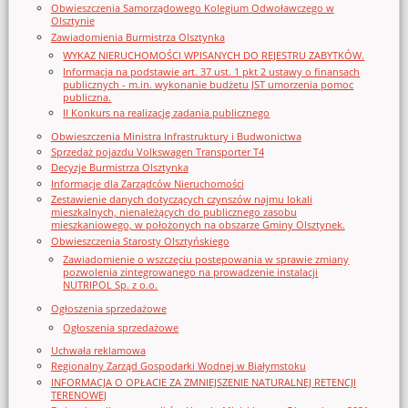
Obwieszczenia Samorządowego Kolegium Odwoławczego w
Olsztynie
Zawiadomienia Burmistrza Olsztynka
WYKAZ NIERUCHOMOŚCI WPISANYCH DO REJESTRU ZABYTKÓW.
Informacja na podstawie art. 37 ust. 1 pkt 2 ustawy o finansach
publicznych - m.in. wykonanie budżetu JST umorzenia pomoc
publiczna.
II Konkurs na realizację zadania publicznego
Obwieszczenia Ministra Infrastruktury i Budwonictwa
Sprzedaż pojazdu Volkswagen Transporter T4
Decyzje Burmistrza Olsztynka
Informacje dla Zarządców Nieruchomości
Zestawienie danych dotyczących czynszów najmu lokali
mieszkalnych, nienależących do publicznego zasobu
mieszkaniowego, w położonych na obszarze Gminy Olsztynek.
Obwieszczenia Starosty Olsztyńskiego
Zawiadomienie o wszczęciu postępowania w sprawie zmiany
pozwolenia zintegrowanego na prowadzenie instalacji
NUTRIPOL Sp. z o.o.
Ogłoszenia sprzedażowe
Ogłoszenia sprzedażowe
Uchwała reklamowa
Regionalny Zarząd Gospodarki Wodnej w Białymstoku
INFORMACJA O OPŁACIE ZA ZMNIEJSZENIE NATURALNEJ RETENCJI
TERENOWEJ