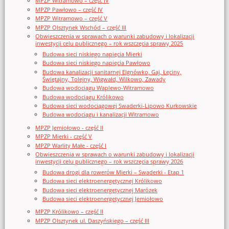
MPZP Witramowo – część IV
MPZP Pawłowo – część IV
MPZP Witramowo – część V
MPZP Olsztynek Wschód – część III
Obwieszczenia w sprawach o warunki zabudowy i lokalizacji
inwestycji celu publicznego – rok wszczęcia sprawy 2025
Budowa sieci niskiego napięcia Mierki
Budowa sieci niskiego napięcia Pawłowo
Budowa kanalizacji sanitarnej Elgnówko, Gaj, Łęciny,
Świętajny, Tolejny, Wigwałd, Wilkowo, Zawady
Budowa wodociągu Waplewo-Witramowo
Budowa wodociągu Królikowo
Budowa sieci wodociągowej Swaderki-Lipowo Kurkowskie
Budowa wodociągu i kanalizacji Witramowo
MPZP Jemiołowo - część II
MPZP Mierki - część V
MPZP Warlity Małe - część I
Obwieszczenia w sprawach o warunki zabudowy i lokalizacji
inwestycji celu publicznego – rok wszczęcia sprawy 2026
Budowa drogi dla rowerów Mierki – Swaderki - Etap 1
Budowa sieci elektroenergetycznej Królikowo
Budowa sieci elektroenergetycznej Marózek
Budowa sieci elektroenergetycznej Jemiołowo
MPZP Królikowo – część II
MPZP Olsztynek ul. Daszyńskiego – część III