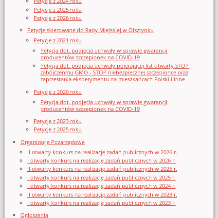
Petycje z 2024 roku
Petycje z 2025 roku
Petycje z 2026 roku
Petycje skierowane do Rady Miejskiej w Olsztynku
Petycje z 2021 roku
Petycja dot. podjęcia uchwały w sprawie gwarancji
producentów szczepionek na COVID-19
Petycja dot. podjęcia uchwały poierającej list otwarty STOP
zabójczenmu GMO - STOP niebezpiecznej szczepionce oraz
zaprzestania eksperymentu na mieszkańcach Polski i inne
Petycje z 2020 roku
Petycja dot. podjęcia uchwały w sprawie gwarancji
producentów szczepionek na COVID-19
Petycje z 2023 roku
Petycje z 2025 roku
Organizacje Pozarządowe
II otwarty konkurs na realizację zadań publicznych w 2026 r.
I otwarty konkurs na realizację zadań publicznych w 2026 r.
II otwarty konkurs na realizację zadań publicznych w 2025 r.
I otwarty konkurs na realizację zadań publicznych w 2025 r.
I otwarty konkurs na realizację zadań publicznych w 2024 r.
II otwarty konkurs na realizację zadań publicznych w 2023 r.
I otwarty konkurs na realizację zadań publicznych w 2023 r.
Ogłoszenia