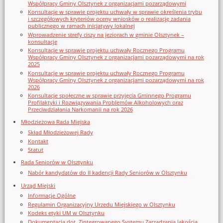
Współpracy Gminy Olsztynek z organizacjami pozarządowymi
Konsultacje w sprawie projektu uchwały w sprawie określenia trybu
i szczegółowych kryteriów oceny wniosków o realizację zadania
publicznego w ramach inicjatywy lokalnej
Wprowadzenie strefy ciszy na jeziorach w gminie Olsztynek –
konsultacje
Konsultacje w sprawie projektu uchwały Rocznego Programu
Współpracy Gminy Olsztynek z organizacjami pozarządowymi na rok
2025
Konsultacje w sprawie projektu uchwały Rocznego Programu
Współpracy Gminy Olsztynek z organizacjami pozarządowymi na rok
2026
Konsultacje społeczne w sprawie przyjęcia Gminnego Programu
Profilaktyki i Rozwiązywania Problemów Alkoholowych oraz
Przeciwdziałania Narkomanii na rok 2026
Młodzieżowa Rada Miejska
Skład Młodzieżowej Rady
Kontakt
Statut
Rada Seniorów w Olsztynku
Nabór kandydatów do II kadencji Rady Seniorów w Olsztynku
Urząd Miejski
Informacje Ogólne
Regulamin Organizacyjny Urzedu Miejskiego w Olsztynku
Kodeks etyki UM w Olsztynku
Dokumentacja dot. Zintegrowanego Systemu Zarządzania Jakością