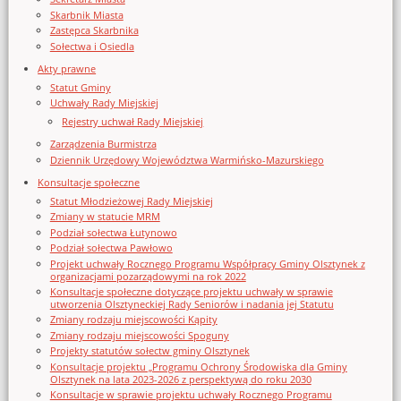
Skarbnik Miasta
Zastępca Skarbnika
Sołectwa i Osiedla
Akty prawne
Statut Gminy
Uchwały Rady Miejskiej
Rejestry uchwał Rady Miejskiej
Zarządzenia Burmistrza
Dziennik Urzędowy Województwa Warmińsko-Mazurskiego
Konsultacje społeczne
Statut Młodzieżowej Rady Miejskiej
Zmiany w statucie MRM
Podział sołectwa Łutynowo
Podział sołectwa Pawłowo
Projekt uchwały Rocznego Programu Współpracy Gminy Olsztynek z
organizacjami pozarządowymi na rok 2022
Konsultacje społeczne dotyczące projektu uchwały w sprawie
utworzenia Olsztyneckiej Rady Seniorów i nadania jej Statutu
Zmiany rodzaju miejscowości Kąpity
Zmiany rodzaju miejscowości Spoguny
Projekty statutów sołectw gminy Olsztynek
Konsultacje projektu „Programu Ochrony Środowiska dla Gminy
Olsztynek na lata 2023-2026 z perspektywą do roku 2030
Konsultacje w sprawie projektu uchwały Rocznego Programu