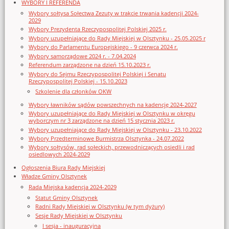
WYBORY I REFERENDA
Wybory sołtysa Sołectwa Zezuty w trakcie trwania kadencji 2024-
2029
Wybory Prezydenta Rzeczypospolitej Polskiej 2025 r.
Wybory uzupełniające do Rady Miejskiej w Olsztynku - 25.05.2025 r
Wybory do Parlamentu Europejskiego - 9 czerwca 2024 r.
Wybory samorządowe 2024 r. - 7.04.2024
Referendum zarządzone na dzień 15.10.2023 r.
Wybory do Sejmu Rzeczypospolitej Polskiej i Senatu
Rzeczypospolitej Polskiej - 15.10.2023
Szkolenie dla członków OKW
Wybory ławników sądów powszechnych na kadencję 2024-2027
Wybory uzupełniające do Rady Miejskiej w Olsztynku w okręgu
wyborczym nr 3 zarządzone na dzień 15 stycznia 2023 r.
Wybory uzupełniające do Rady Miejskiej w Olsztynku - 23.10.2022
Wybory Przedterminowe Burmistrza Olsztynka - 24.07.2022
Wybory sołtysów, rad sołeckich, przewodniczących osiedli i rad
osiedlowych 2024-2029
Ogłoszenia Biura Rady Miejskiej
Władze Gminy Olsztynek
Rada Miejska kadencja 2024-2029
Statut Gminy Olsztynek
Radni Rady Miejskiej w Olsztynku (w tym dyżury)
Sesje Rady Miejskiej w Olsztynku
I sesja - inauguracyjna