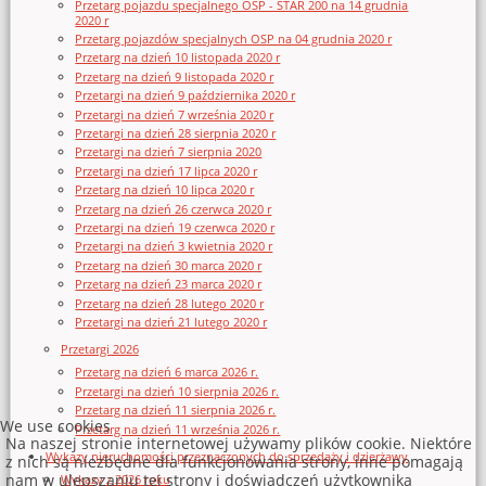
Przetarg pojazdu specjalnego OSP - STAR 200 na 14 grudnia
2020 r
Przetarg pojazdów specjalnych OSP na 04 grudnia 2020 r
Przetarg na dzień 10 listopada 2020 r
Przetarg na dzień 9 listopada 2020 r
Przetargi na dzień 9 października 2020 r
Przetargi na dzień 7 września 2020 r
Przetargi na dzień 28 sierpnia 2020 r
Przetargi na dzień 7 sierpnia 2020
Przetargi na dzień 17 lipca 2020 r
Przetarg na dzień 10 lipca 2020 r
Przetarg na dzień 26 czerwca 2020 r
Przetargi na dzień 19 czerwca 2020 r
Przetargi na dzień 3 kwietnia 2020 r
Przetarg na dzień 30 marca 2020 r
Przetarg na dzień 23 marca 2020 r
Przetarg na dzień 28 lutego 2020 r
Przetargi na dzień 21 lutego 2020 r
Przetargi 2026
Przetarg na dzień 6 marca 2026 r.
Przetargi na dzień 10 sierpnia 2026 r.
Przetarg na dzień 11 sierpnia 2026 r.
We use cookies
Przetarg na dzień 11 września 2026 r.
Na naszej stronie internetowej używamy plików cookie. Niektóre
Wykazy nieruchomości przeznaczonych do sprzedaży i dzierżawy
z nich są niezbędne dla funkcjonowania strony, inne pomagają
nam w ulepszaniu tej strony i doświadczeń użytkownika
Wykazy z 2026 roku