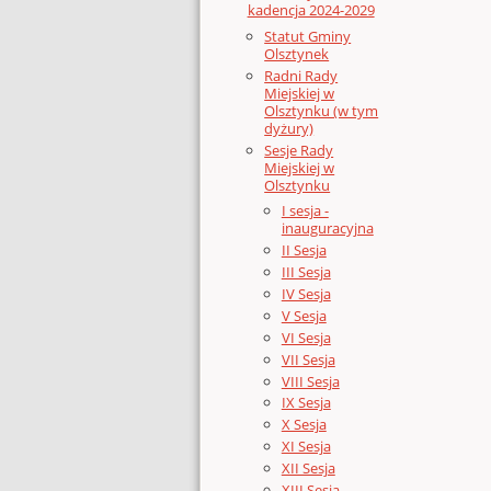
kadencja 2024-2029
Statut Gminy
Olsztynek
Radni Rady
Miejskiej w
Olsztynku (w tym
dyżury)
Sesje Rady
Miejskiej w
Olsztynku
I sesja -
inauguracyjna
II Sesja
III Sesja
IV Sesja
V Sesja
VI Sesja
VII Sesja
VIII Sesja
IX Sesja
X Sesja
XI Sesja
XII Sesja
XIII Sesja