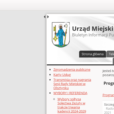
UDOSTĘPNIJ
Urząd Miejski
Biuletyn Informacji Pu
Menu główne
Strona główna
Tel
Dodatkowe zasoby (lewa kolumn
Zgromadzenia publiczne
Głównej 
Jesteś 
Karty Usług
pozarz
Transmisja oraz nagrania
Prog
Sesji Rady Miejskiej w
Olsztynku
WYBORY I REFERENDA
Program
Wybory sołtysa
Sołectwa Zezuty w
Szcze
trakcie trwania
Rado
kadencji 2024-2029
2021