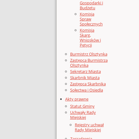
Gospodarki i
Budżetu
Komisja
Spraw
Społecznych
Komisja
Skarg,
Wniosków i
Petycji
Burmistrz Olsztynka
Zastępca Burmistrza
Olsztynka
Sekretarz Miasta
Skarbnik Miasta
Zastępca Skarbnika
Sołectwa i Osiedla
Akty prawne
Statut Gminy
Uchwały Rady
Miejskiej
Rejestry uchwał
Rady Miejskiej
Zarządzenia