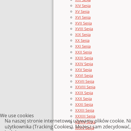
XIV Sesja
XV Sesja
XVI Sesja
XVII Sesja
XVIII Sesja
XIX Sesja
XX Sesja
XXI Sesja
XXII Sesja
XXIII Sesja
XXIV Sesja
XXV Sesja
XXVI Sesja
XXVII Sesja
XXVIII Sesja
XXIX Sesja
XXX Sesja
XXXI Sesja
XXXII Sesja
We use cookies
XXXIII Sesja
Na naszej stronie internetowej używamy plików cookie. N
XXXIV Sesja
użytkownika (Tracking Cookies). Możesz sam zdecydować, c
XXXV Sesja