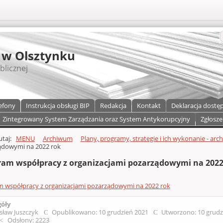
S
 w Olsztynku
blicznej
efony
Instrukcja obsługi BIP
Redakcja
Kontakt
Deklaracja dostę
Zintegrowany System Zarządzania oraz System Antykorupcyjny
Zgłosze
a)
zawartości
tutaj:
MENU
Archiwum
Plany, programy, strategie i ich wykonanie - arch
ądowymi na 2022 rok
ram współpracy z organizacjami pozarządowymi na 2022
 współpracy z organizacjami pozarządowymi na 2022 rok
góły
sław Juszczyk
Opublikowano: 10 grudzień 2021
Utworzono: 10 grudz
Odsłony: 2223