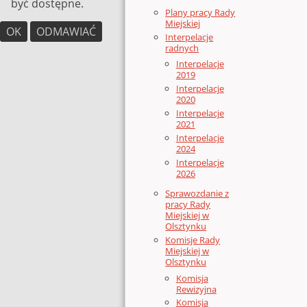
być dostępne.
Plany pracy Rady
Miejskiej
OK
ODMAWIAĆ
Interpelacje
radnych
Interpelacje
2019
Interpelacje
2020
Interpelacje
2021
Interpelacje
2024
Interpelacje
2026
Sprawozdanie z
pracy Rady
Miejskiej w
Olsztynku
Komisje Rady
Miejskiej w
Olsztynku
Komisja
Rewizyjna
Komisja