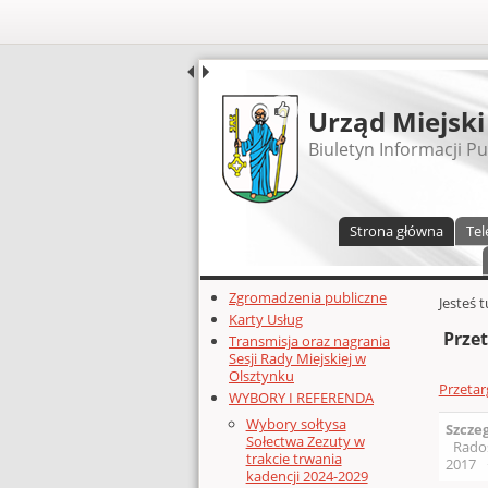
UDOSTĘPNIJ
Urząd Miejski
Biuletyn Informacji Pu
Menu główne
Strona główna
Tel
Dodatkowe zasoby (lewa kolumn
Zgromadzenia publiczne
Głównej 
Jesteś 
Karty Usług
Przet
Transmisja oraz nagrania
Sesji Rady Miejskiej w
Olsztynku
Przetar
WYBORY I REFERENDA
Wybory sołtysa
Szcze
Sołectwa Zezuty w
Rado
trakcie trwania
2017
kadencji 2024-2029