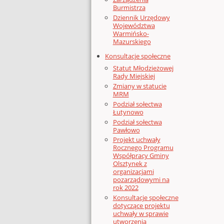
Burmistrza
Dziennik Urzędowy
Województwa
Warmińsko-
Mazurskiego
Konsultacje społeczne
Statut Młodzieżowej
Rady Miejskiej
Zmiany w statucie
MRM
Podział sołectwa
Łutynowo
Podział sołectwa
Pawłowo
Projekt uchwały
Rocznego Programu
Współpracy Gminy
Olsztynek z
organizacjami
pozarządowymi na
rok 2022
Konsultacje społeczne
dotyczące projektu
uchwały w sprawie
utworzenia