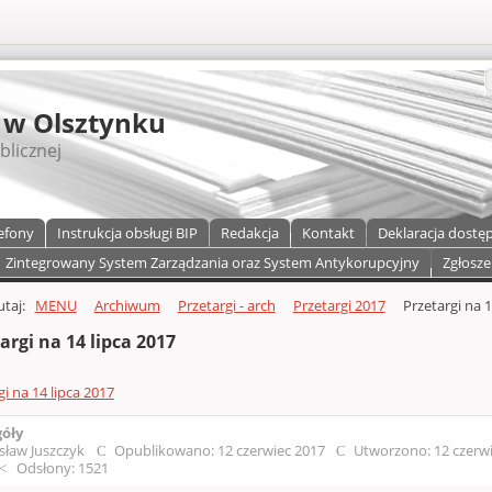
S
 w Olsztynku
blicznej
efony
Instrukcja obsługi BIP
Redakcja
Kontakt
Deklaracja dostę
Zintegrowany System Zarządzania oraz System Antykorupcyjny
Zgłosze
a)
zawartości
tutaj:
MENU
Archiwum
Przetargi - arch
Przetargi 2017
Przetargi na 1
argi na 14 lipca 2017
gi na 14 lipca 2017
góły
sław Juszczyk
Opublikowano: 12 czerwiec 2017
Utworzono: 12 czerw
Odsłony: 1521