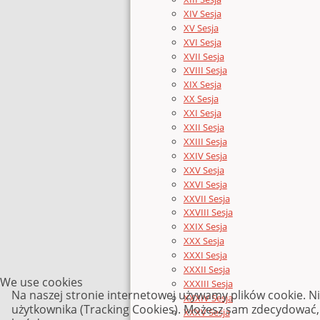
XIV Sesja
XV Sesja
XVI Sesja
XVII Sesja
XVIII Sesja
XIX Sesja
XX Sesja
XXI Sesja
XXII Sesja
XXIII Sesja
XXIV Sesja
XXV Sesja
XXVI Sesja
XXVII Sesja
XXVIII Sesja
XXIX Sesja
XXX Sesja
XXXI Sesja
XXXII Sesja
We use cookies
XXXIII Sesja
Na naszej stronie internetowej używamy plików cookie. N
XXXIV Sesja
użytkownika (Tracking Cookies). Możesz sam zdecydować, c
XXXV Sesja