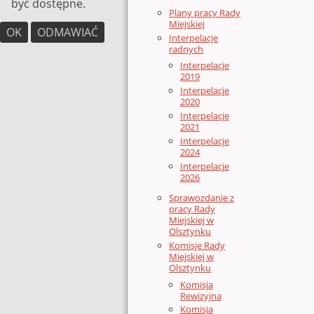
być dostępne.
Plany pracy Rady
Miejskiej
OK
ODMAWIAĆ
Interpelacje
radnych
Interpelacje
2019
Interpelacje
2020
Interpelacje
2021
Interpelacje
2024
Interpelacje
2026
Sprawozdanie z
pracy Rady
Miejskiej w
Olsztynku
Komisje Rady
Miejskiej w
Olsztynku
Komisja
Rewizyjna
Komisja