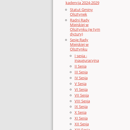
kadencja 2024-2029
Statut Gminy
Olsztynek
Radni Rady
Miejskiej w
Olsztynku (w tym
dyżury)
Sesje Rady
Miejskiej w
Olsztynku
I sesja -
inauguracyjna
II Sesja
III Sesja
IV Sesja
V Sesja
VI Sesja
VII Sesja
VIII Sesja
IX Sesja
X Sesja
XI Sesja
XII Sesja
XIII Sesja