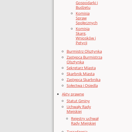
Gospodarki i
Budżetu
Komisja
Spraw
Społecznych
Komisja
Skarg,
Wniosków i
Petycji
Burmistrz Olsztynka
Zastępca Burmistrza
Olsztynka
Sekretarz Miasta
Skarbnik Miasta
Zastępca Skarbnika
Sołectwa i Osiedla
Akty prawne
Statut Gminy
Uchwały Rady
Miejskiej
Rejestry uchwał
Rady Miejskiej
Zarządzenia