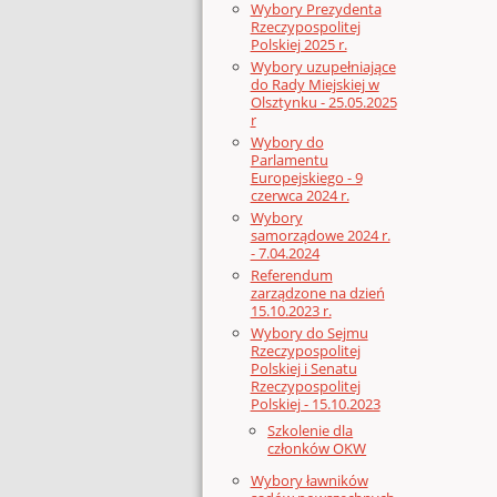
Wybory Prezydenta
Rzeczypospolitej
Polskiej 2025 r.
Wybory uzupełniające
do Rady Miejskiej w
Olsztynku - 25.05.2025
r
Wybory do
Parlamentu
Europejskiego - 9
czerwca 2024 r.
Wybory
samorządowe 2024 r.
- 7.04.2024
Referendum
zarządzone na dzień
15.10.2023 r.
Wybory do Sejmu
Rzeczypospolitej
Polskiej i Senatu
Rzeczypospolitej
Polskiej - 15.10.2023
Szkolenie dla
członków OKW
Wybory ławników