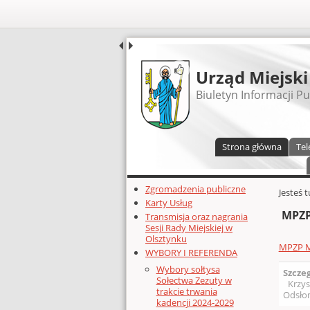
UDOSTĘPNIJ
Urząd Miejski
Biuletyn Informacji Pu
Menu główne
Strona główna
Tel
Dodatkowe zasoby (lewa kolumn
Zgromadzenia publiczne
Głównej 
Jesteś 
Karty Usług
MPZP
Transmisja oraz nagrania
Sesji Rady Miejskiej w
Olsztynku
MPZP M
WYBORY I REFERENDA
Wybory sołtysa
Szcze
Sołectwa Zezuty w
Krzys
trakcie trwania
Odsłon
kadencji 2024-2029