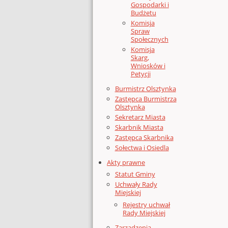
Gospodarki i
Budżetu
Komisja
Spraw
Społecznych
Komisja
Skarg,
Wniosków i
Petycji
Burmistrz Olsztynka
Zastępca Burmistrza
Olsztynka
Sekretarz Miasta
Skarbnik Miasta
Zastępca Skarbnika
Sołectwa i Osiedla
Akty prawne
Statut Gminy
Uchwały Rady
Miejskiej
Rejestry uchwał
Rady Miejskiej
Zarządzenia