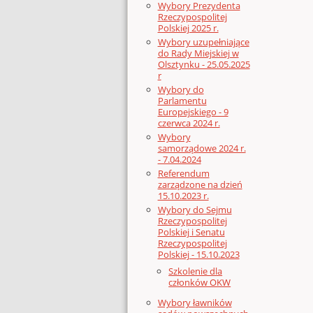
Wybory Prezydenta
Rzeczypospolitej
Polskiej 2025 r.
Wybory uzupełniające
do Rady Miejskiej w
Olsztynku - 25.05.2025
r
Wybory do
Parlamentu
Europejskiego - 9
czerwca 2024 r.
Wybory
samorządowe 2024 r.
- 7.04.2024
Referendum
zarządzone na dzień
15.10.2023 r.
Wybory do Sejmu
Rzeczypospolitej
Polskiej i Senatu
Rzeczypospolitej
Polskiej - 15.10.2023
Szkolenie dla
członków OKW
Wybory ławników