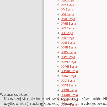
XIV Sesja
XV Sesja
XVI Sesja
XVII Sesja
XVIII Sesja
XIX Sesja
XX Sesja
XXI Sesja
XXII Sesja
XXIII Sesja
XXIV Sesja
XXV Sesja
XXVI Sesja
XXVII Sesja
XXVIII Sesja
XXIX Sesja
XXX Sesja
XXXI Sesja
XXXII Sesja
We use cookies
XXXIII Sesja
Na naszej stronie internetowej używamy plików cookie. N
XXXIV Sesja
użytkownika (Tracking Cookies). Możesz sam zdecydować, c
XXXV Sesja