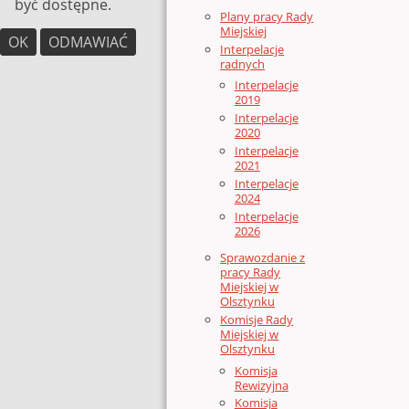
być dostępne.
Plany pracy Rady
Miejskiej
OK
ODMAWIAĆ
Interpelacje
radnych
Interpelacje
2019
Interpelacje
2020
Interpelacje
2021
Interpelacje
2024
Interpelacje
2026
Sprawozdanie z
pracy Rady
Miejskiej w
Olsztynku
Komisje Rady
Miejskiej w
Olsztynku
Komisja
Rewizyjna
Komisja