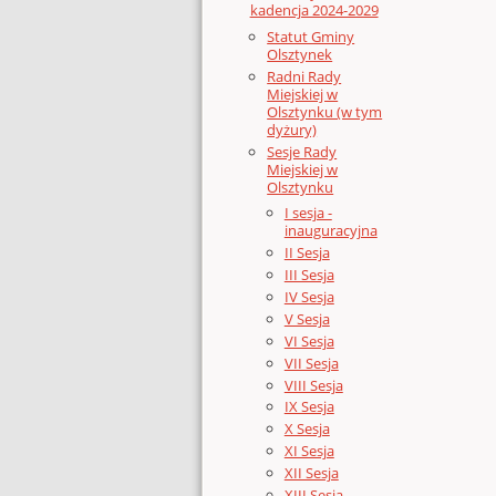
kadencja 2024-2029
Statut Gminy
Olsztynek
Radni Rady
Miejskiej w
Olsztynku (w tym
dyżury)
Sesje Rady
Miejskiej w
Olsztynku
I sesja -
inauguracyjna
II Sesja
III Sesja
IV Sesja
V Sesja
VI Sesja
VII Sesja
VIII Sesja
IX Sesja
X Sesja
XI Sesja
XII Sesja
XIII Sesja