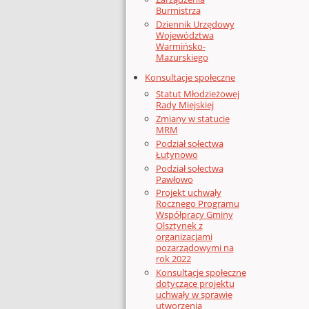
Burmistrza
Dziennik Urzędowy
Województwa
Warmińsko-
Mazurskiego
Konsultacje społeczne
Statut Młodzieżowej
Rady Miejskiej
Zmiany w statucie
MRM
Podział sołectwa
Łutynowo
Podział sołectwa
Pawłowo
Projekt uchwały
Rocznego Programu
Współpracy Gminy
Olsztynek z
organizacjami
pozarządowymi na
rok 2022
Konsultacje społeczne
dotyczące projektu
uchwały w sprawie
utworzenia