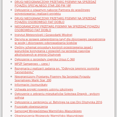
DRUGI NIEOGRANICZONY PRZETARG PISEMNY NA SPRZEDAŻ
POJAZDU SPECJALNEGO STAR 200 PM 18P
Ogłoszenie o otwartym naborze Partnera do wspólnego
przygotowania i realizacji projektu
DRUGI NIEOGRANICZONY PRZETARG PISEMNY NA SPRZEDAŻ
POJAZDU OSOBOWEGO FIAT DOBLO
NIEOGRANICZONY PRZETARG PISEMNY NA SPRZEDAŻ POJAZDU
OSOBOWEGO FIAT DOBLO
Instytut Meteorologii i Gospodarki Wodnej
Decyzja w sprawie zatwierdzenia taryf dla zbiorowego zaopatrzenia
w wodę i zbiorowego odprowadzania ścieków
Ogólny schemat procedury kontroli przestrzegania zasad i
warunków korzystania z zezwoleń na sprzedaż napojów
alkoholowych w gminie Olsztynek
Ogłoszenie o sprzedaży ciągnika Ursus C-360
MPZP Samagowo – czesc I
Rezygnacja z realizacji zadania pn. "Odkrycie tajemnic pomnika
Tannenbergu"
Nieograniczony Przetargu Pisemny Na Sprzedaż Pojazdu
Specjalnego Marki Star_200
Informacje i komunikaty
Uchwała projekt nowego ustroju szkolnego
Ogłoszenie o zebraniu mieszkańców Sołectwa Drwęck - wybory
sołtysa
Ogłoszenie o zamknięciu ul. Behringa na czas Dni Olsztynka 2016
Pozostałe obwieszczenia
Samorząd Województwa Warmińsko-Mazurskiego
Obwieszczenia Wojewody Warmińsko-Mazurskiego