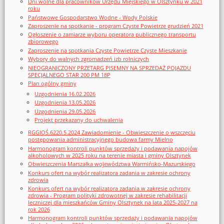
Dni wolne dla pracowników Urzędu Miejskiego w Olsztynku w 2021
roku
Państwowe Gospodarstwo Wodne - Wody Polskie
Zaproszenie na spotkanie - program Czyste Powietrze grudzień 2021
Ogłoszenie o zamiarze wyboru operatora publicznego transportu
zbiorowego
Zaproszenie na spotkania Czyste Powietrze Czyste Mieszkanie
Wybory do walnych zgromadzeń izb rolniczych
NIEOGRANICZONY PRZETARG PISEMNY NA SPRZEDAŻ POJAZDU
SPECJALNEGO STAR 200 PM 18P
Plan ogólny gminy
Uzgodnienia 16.02.2026
Uzgodnienia 13.05.2026
Uzgodnienia 29.05.2026
Projekt przekazany do uchwalenia
RGGIOŚ.6220.5.2024 Zawiadomienie - Obwieszczenie o wszczęciu
postępowania administracyjnego budowa farmy Mielno
Harmonogram kontroli punktów sprzedaży i podawania napojów
alkoholowych w 2025 roku na terenie miasta i gminy Olsztynek
Obwieszczenia Marszałka województwa Warmińsko-Mazurskiego
Konkurs ofert na wybór realizatora zadania w zakresie ochrony
zdrowia
Konkurs ofert na wybór realizatora zadania w zakresie ochrony
zdrowia - Program polityki zdrowotnej w zakresie rehabilitacji
leczniczej dla mieszkańców Gminy Olsztynek na lata 2025-2027 na
rok 2026
Harmonogram kontroli punktów sprzedaży i podawania napojów