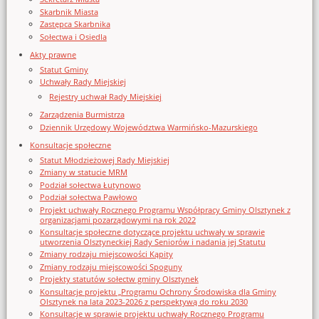
Skarbnik Miasta
Zastępca Skarbnika
Sołectwa i Osiedla
Akty prawne
Statut Gminy
Uchwały Rady Miejskiej
Rejestry uchwał Rady Miejskiej
Zarządzenia Burmistrza
Dziennik Urzędowy Województwa Warmińsko-Mazurskiego
Konsultacje społeczne
Statut Młodzieżowej Rady Miejskiej
Zmiany w statucie MRM
Podział sołectwa Łutynowo
Podział sołectwa Pawłowo
Projekt uchwały Rocznego Programu Współpracy Gminy Olsztynek z
organizacjami pozarządowymi na rok 2022
Konsultacje społeczne dotyczące projektu uchwały w sprawie
utworzenia Olsztyneckiej Rady Seniorów i nadania jej Statutu
Zmiany rodzaju miejscowości Kąpity
Zmiany rodzaju miejscowości Spoguny
Projekty statutów sołectw gminy Olsztynek
Konsultacje projektu „Programu Ochrony Środowiska dla Gminy
Olsztynek na lata 2023-2026 z perspektywą do roku 2030
Konsultacje w sprawie projektu uchwały Rocznego Programu