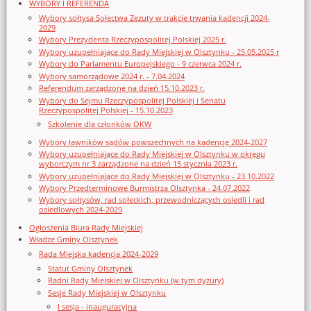
WYBORY I REFERENDA
Wybory sołtysa Sołectwa Zezuty w trakcie trwania kadencji 2024-
2029
Wybory Prezydenta Rzeczypospolitej Polskiej 2025 r.
Wybory uzupełniające do Rady Miejskiej w Olsztynku - 25.05.2025 r
Wybory do Parlamentu Europejskiego - 9 czerwca 2024 r.
Wybory samorządowe 2024 r. - 7.04.2024
Referendum zarządzone na dzień 15.10.2023 r.
Wybory do Sejmu Rzeczypospolitej Polskiej i Senatu
Rzeczypospolitej Polskiej - 15.10.2023
Szkolenie dla członków OKW
Wybory ławników sądów powszechnych na kadencję 2024-2027
Wybory uzupełniające do Rady Miejskiej w Olsztynku w okręgu
wyborczym nr 3 zarządzone na dzień 15 stycznia 2023 r.
Wybory uzupełniające do Rady Miejskiej w Olsztynku - 23.10.2022
Wybory Przedterminowe Burmistrza Olsztynka - 24.07.2022
Wybory sołtysów, rad sołeckich, przewodniczących osiedli i rad
osiedlowych 2024-2029
Ogłoszenia Biura Rady Miejskiej
Władze Gminy Olsztynek
Rada Miejska kadencja 2024-2029
Statut Gminy Olsztynek
Radni Rady Miejskiej w Olsztynku (w tym dyżury)
Sesje Rady Miejskiej w Olsztynku
I sesja - inauguracyjna