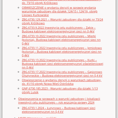
dz. 73/10 obręb Królikowo
OBWIESZCZENIE o wydaniu decyzji w sprawie wydania
warunków zabudowy dla działek 124/15 i 124/16, obręb
Lipowo Kurkowskie
ZBG.6730.129.2021 – Warunki zabudowy dla działki nr 73/24
obręb Królikowo
ZBG.6733.9.2022 Inwestycja celu publicznego – Ząbie –
Budowa kablowej elektroenergetycznej sieci nn 0,4kV
ZBG.6733.10.2022 Inwestycja celu publicznego – Mierki
(kolonia)– Budowa kablowej elektroenergetycznej sieci nn
0,4kV
ZBG.6733.11.2022 Inwestycja celu publicznego – Jemiołowo
(kolonia) – Budowa kablowej elektroenergetycznej sieci nn
0,4kV
ZBG.6733.13.2022 Inwestycja celu publicznego – Kurki –
Budowa kablowej sieci elektroenergetycznej oświetleniowej
nn 0,4kV
ZBG.6733.17.2022 Inwestycja celu publicznego – Gąsiorowo
Olsztyneckie – Budowa elektroenergetycznej sieci nn 0,4 kV
Obwieszczenie o wydaniu decyzji o warunkach zabudowy,
dz. 41/10 obręb Nowa Wieś Ostródzka
GNP.6730.185.2023 - Warunki zabudowy dla działki 1/13
obręb Lutek
Obwieszczenia w sprawach o warunki zabudowy i lokalizacji
inwestycji celu publicznego – rok wszczęcia sprawy 2024
ZBG.6733.1.2024 – Łutynowo – Budowa kablowej sieci
elektroenergetycznej nn 0,4 kV