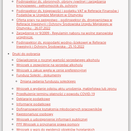
Podinspektor ds. obronnych, obrony cywilnej i zarządzania
kryzysowego - pełnomocnik ds. ochrony
Podinspektor ds. księgowości i podatku VAT w Referacie Finansów i
Podatków w Urzędzie Miejskim w Olsztynku
Oferta pracy na zastępstwo - podinspektor ds. drogownictwa w
Referacie Inwestycji i Ochrony Środowiska Urzędu Miejskiego w
Olsztynku - 26.07.2022
Zarządzenie nr 9/2009 - Regulamin naboru na wolne stanowiska
urzędnicze.
Podinspektor ds. gospodarki wodno–ściekowej w Referacie
Inwestycji i Ochrony Środowiska - 25.10.2022
Druki do pobrania
Oświadczenie o rocznej wartości sprzedanego alkoholu
Wniosek o zezwolenie na sprzedaz alkoholu
Wniosek o zakup węgla w cenie preferencyjnej
Fundusz Sołecki - dokumenty
Zmiana zadania funduszu sołeckiego
Wniosek o wydanie odpisu aktu urodzenia, małżeństwa lub zgonu
Przedłużenie terminu płatności z powodu COVID-19
Deklaracje podatkowe
Informacje podatkowe
Dofinansowanie kształcenia młodocianych pracowników
Kwestonariusz osobowy
Wniosek o udostępnienie informacji publicznej
PPF Wniosek o przyznanie prawa pomocy
Wniosek o wpis do ewidencji obiektów hotelarskich