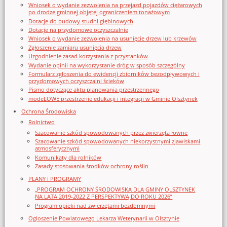
Wniosek o wydanie zezwolenia na przejazd pojazdów ciężarowych
po drodze gminnej objętej ograniczeniem tonażowym
Dotacje do budowy studni głębinowych
Dotacje na przydomowe oczyszczalnie
Wniosek o wydanie zezwolenia na usunięcie drzew lub krzewów
Zgłoszenie zamiaru usunięcia drzew
Uzgodnienie zasad korzystania z przystanków
Wydanie opinii na wykorzystanie dróg w sposób szczególny
Formularz zgłoszenia do ewidencji zbiorników bezodpływowych i
przydomowych oczyszczalni ścieków
Pismo dotyczące aktu planowania przestrzennego
modeLOWE przestrzenie edukacji i integracji w Gminie Olsztynek
Ochrona Środowiska
Rolnictwo
Szacowanie szkód spowodowanych przez zwierzęta łowne
Szacowanie szkód spowodowanych niekorzystnymi zjawiskami
atmosferycznymi
Komunikaty dla rolników
Zasady stosowania środków ochrony roślin
PLANY I PROGRAMY
„PROGRAM OCHRONY ŚRODOWISKA DLA GMINY OLSZTYNEK
NA LATA 2019-2022 Z PERSPEKTYWĄ DO ROKU 2026”
Program opieki nad zwierzętami bezdomnymi
Ogloszenie Powiatowego Lekarza Weterynarii w Olsztynie