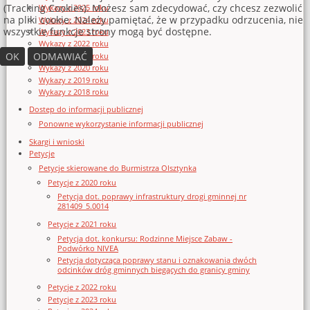
(Tracking Cookies). Możesz sam zdecydować, czy chcesz zezwolić
Wykazy z 2025 roku
na pliki cookie. Należy pamiętać, że w przypadku odrzucenia, nie
Wykazy z 2024 roku
wszystkie funkcje strony mogą być dostępne.
Wykazy z 2023 roku
Wykazy z 2022 roku
OK
ODMAWIAĆ
Wykazy z 2021 roku
Wykazy z 2020 roku
Wykazy z 2019 roku
Wykazy z 2018 roku
Dostęp do informacji publicznej
Ponowne wykorzystanie informacji publicznej
Skargi i wnioski
Petycje
Petycje skierowane do Burmistrza Olsztynka
Petycje z 2020 roku
Petycja dot. poprawy infrastruktury drogi gminnej nr
281409_5.0014
Petycje z 2021 roku
Petycja dot. konkursu: Rodzinne Miejsce Zabaw -
Podwórko NIVEA
Petycja dotycząca poprawy stanu i oznakowania dwóch
odcinków dróg gminnych biegących do granicy gminy
Petycje z 2022 roku
Petycje z 2023 roku