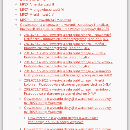
MPZP Ameryka-część II
MPZP Mrongowiusza-część VI
MPZP Mierki – część IV
MPZP ul. Grunwaldzka i Mazurska
Obwieszczenia w sprawach o warunki zabudowy i lokalizacji
inwestycji celu publicznego – rok wszczęcia sprawy do 2023
ZBG.6733.1.2022 Inwestycja celu publicznego – Nowa Wieś
Ostródzka – Budowa elektroenergetycznej sieci nn 0,4kV
ZBG.6733.2.2022 Inwestycja celu publicznego – Mańki –
Budowa elektroenergetycznej sieci nn 0,4kV
ZBG.6733.3.2022 Inwestycja celu publicznego – Lutek –
Budowa elektroenergetycznej sieci nn 0,4kV
ZBG.6733.4.2022 Inwestycja celu publicznego – Królikowo –
Budowa elektroenergetycznej sieci nn 0,4kV
ZBG.6733.5.2022 Inwestycja celu publicznego – Gąsiorowo
Olsztyneckie – Budowa elektroenergetycznej sieci nn 0,4kV
ZBG.6733.6.2022 Inwestycja celu publicznego – Mierki
kolonia – Przebudowa elektroenergetycznej sieci nn 0,4kV
ZBG.6733.7.2022 Inwestycja celu publicznego – Jemiołowo –
Przebudowa elektroenergetycznej sieci nn 0,4kV
Obwieszczenie o wydaniu decyzji o warunkach zabudowy,
dz. 36/27 obręb Waplewo
Obwieszczenie o wydaniu decyzji o warunkach zabudowy,
dz. 36/26 obręb Waplewo
Obwieszczenie o wydaniu decyzji o warunkach
zabudowy, dz. 36/26 obręb Waplewo
Obwieszczenie o wydaniu decyzji o warunkach zabudowy,