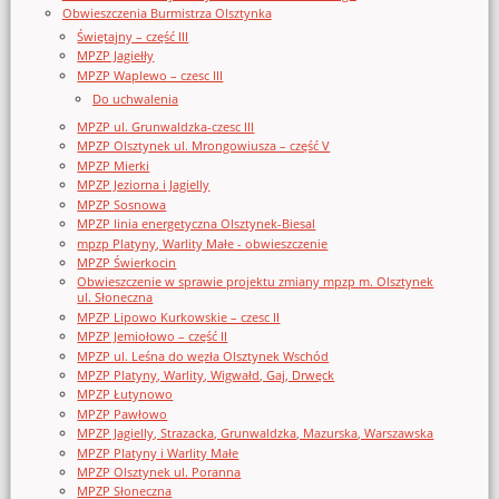
Obwieszczenia Burmistrza Olsztynka
Świętajny – część III
MPZP Jagiełły
MPZP Waplewo – czesc III
Do uchwalenia
MPZP ul. Grunwaldzka-czesc III
MPZP Olsztynek ul. Mrongowiusza – część V
MPZP Mierki
MPZP Jeziorna i Jagielly
MPZP Sosnowa
MPZP linia energetyczna Olsztynek-Biesal
mpzp Platyny, Warlity Małe - obwieszczenie
MPZP Świerkocin
Obwieszczenie w sprawie projektu zmiany mpzp m. Olsztynek
ul. Słoneczna
MPZP Lipowo Kurkowskie – czesc II
MPZP Jemiołowo – część II
MPZP ul. Leśna do węzła Olsztynek Wschód
MPZP Platyny, Warlity, Wigwałd, Gaj, Drwęck
MPZP Łutynowo
MPZP Pawłowo
MPZP Jagielly, Strazacka, Grunwaldzka, Mazurska, Warszawska
MPZP Platyny i Warlity Małe
MPZP Olsztynek ul. Poranna
MPZP Słoneczna