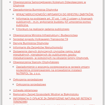
Obwieszczenia Samorządowego Kolegium Odwoławczego w
Olsztynie
Zawiadomienia Burmistrza Olsztynka
WYKAZ NIERUCHOMOŚCI WPISANYCH DO REJESTRU ZABYTKÓW.
Informacja na podstawie art. 37 ust. 1 pkt 2 ustawy o finansach
publicznych - m.in. wykonanie budżetu JST umorzenia pomoc
publiczna.
II Konkurs na realizację zadania publicznego
Obwieszczenia Ministra Infrastruktury i Budwonictwa
Sprzedaż pojazdu Volkswagen Transporter T4
Decyzje Burmistrza Olsztynka
Informacje dla Zarządców Nieruchomości
Zestawienie danych dotyczących czynszów najmu lokali
mieszkalnych, nienależących do publicznego zasobu
mieszkaniowego, w położonych na obszarze Gminy Olsztynek.
Obwieszczenia Starosty Olsztyńskiego
Zawiadomienie o wszczęciu postępowania w sprawie zmiany
pozwolenia zintegrowanego na prowadzenie instalacji
NUTRIPOL Sp. z o.o.
Ogłoszenia sprzedażowe
Ogłoszenia sprzedażowe
Uchwała reklamowa
Regionalny Zarząd Gospodarki Wodnej w Białymstoku
INFORMACJA O OPŁACIE ZA ZMNIEJSZENIE NATURALNEJ RETENCJI
TERENOWEJ