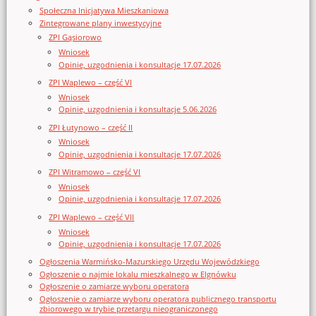
Społeczna Inicjatywa Mieszkaniowa
Zintegrowane plany inwestycyjne
ZPI Gąsiorowo
Wniosek
Opinie, uzgodnienia i konsultacje 17.07.2026
ZPI Waplewo – część VI
Wniosek
Opinie, uzgodnienia i konsultacje 5.06.2026
ZPI Łutynowo – część II
Wniosek
Opinie, uzgodnienia i konsultacje 17.07.2026
ZPI Witramowo – część VI
Wniosek
Opinie, uzgodnienia i konsultacje 17.07.2026
ZPI Waplewo – część VII
Wniosek
Opinie, uzgodnienia i konsultacje 17.07.2026
Ogłoszenia Warmińsko-Mazurskiego Urzędu Wojewódzkiego
Ogłoszenie o najmie lokalu mieszkalnego w Elgnówku
Ogłoszenie o zamiarze wyboru operatora
Ogłoszenie o zamiarze wyboru operatora publicznego transportu
zbiorowego w trybie przetargu nieograniczonego