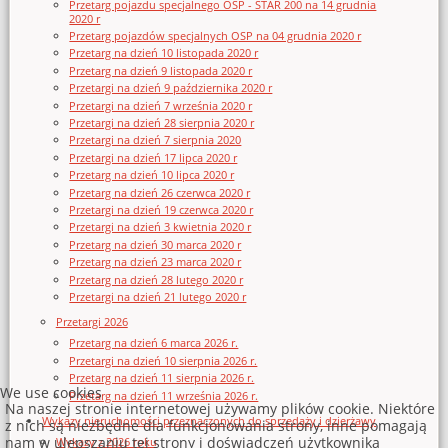
Przetarg pojazdu specjalnego OSP - STAR 200 na 14 grudnia
2020 r
Przetarg pojazdów specjalnych OSP na 04 grudnia 2020 r
Przetarg na dzień 10 listopada 2020 r
Przetarg na dzień 9 listopada 2020 r
Przetargi na dzień 9 października 2020 r
Przetargi na dzień 7 września 2020 r
Przetargi na dzień 28 sierpnia 2020 r
Przetargi na dzień 7 sierpnia 2020
Przetargi na dzień 17 lipca 2020 r
Przetarg na dzień 10 lipca 2020 r
Przetarg na dzień 26 czerwca 2020 r
Przetargi na dzień 19 czerwca 2020 r
Przetargi na dzień 3 kwietnia 2020 r
Przetarg na dzień 30 marca 2020 r
Przetarg na dzień 23 marca 2020 r
Przetarg na dzień 28 lutego 2020 r
Przetargi na dzień 21 lutego 2020 r
Przetargi 2026
Przetarg na dzień 6 marca 2026 r.
Przetargi na dzień 10 sierpnia 2026 r.
Przetarg na dzień 11 sierpnia 2026 r.
We use cookies
Przetarg na dzień 11 września 2026 r.
Na naszej stronie internetowej używamy plików cookie. Niektóre
Wykazy nieruchomości przeznaczonych do sprzedaży i dzierżawy
z nich są niezbędne dla funkcjonowania strony, inne pomagają
nam w ulepszaniu tej strony i doświadczeń użytkownika
Wykazy z 2026 roku