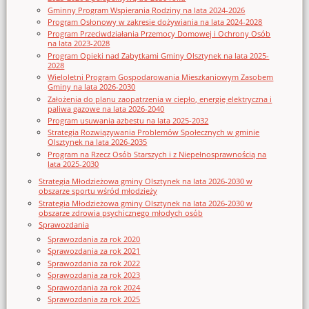
Gminny Program Wspierania Rodziny na lata 2024-2026
Program Osłonowy w zakresie dożywiania na lata 2024-2028
Program Przeciwdziałania Przemocy Domowej i Ochrony Osób
na lata 2023-2028
Program Opieki nad Zabytkami Gminy Olsztynek na lata 2025-
2028
Wieloletni Program Gospodarowania Mieszkaniowym Zasobem
Gminy na lata 2026-2030
Założenia do planu zaopatrzenia w ciepło, energię elektryczna i
paliwa gazowe na lata 2026-2040
Program usuwania azbestu na lata 2025-2032
Strategia Rozwiązywania Problemów Społecznych w gminie
Olsztynek na lata 2026-2035
Program na Rzecz Osób Starszych i z Niepełnosprawnością na
lata 2025-2030
Strategia Młodzieżowa gminy Olsztynek na lata 2026-2030 w
obszarze sportu wśród młodzieży
Strategia Młodzieżowa gminy Olsztynek na lata 2026-2030 w
obszarze zdrowia psychicznego młodych osób
Sprawozdania
Sprawozdania za rok 2020
Sprawozdania za rok 2021
Sprawozdania za rok 2022
Sprawozdania za rok 2023
Sprawozdania za rok 2024
Sprawozdania za rok 2025