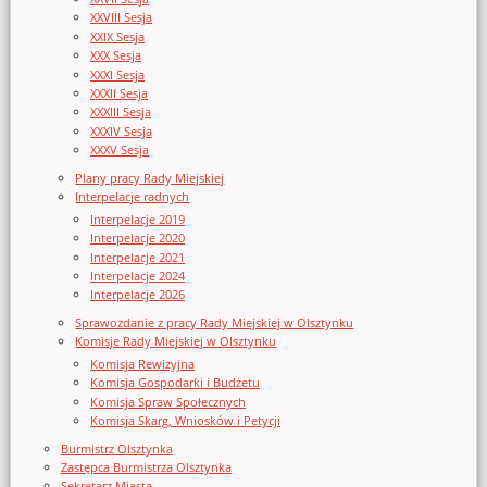
XXVIII Sesja
XXIX Sesja
XXX Sesja
XXXI Sesja
XXXII Sesja
XXXIII Sesja
XXXIV Sesja
XXXV Sesja
Plany pracy Rady Miejskiej
Interpelacje radnych
Interpelacje 2019
Interpelacje 2020
Interpelacje 2021
Interpelacje 2024
Interpelacje 2026
Sprawozdanie z pracy Rady Miejskiej w Olsztynku
Komisje Rady Miejskiej w Olsztynku
Komisja Rewizyjna
Komisja Gospodarki i Budżetu
Komisja Spraw Społecznych
Komisja Skarg, Wniosków i Petycji
Burmistrz Olsztynka
Zastępca Burmistrza Olsztynka
Sekretarz Miasta