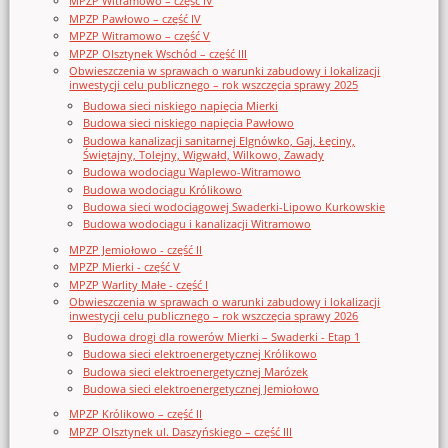
MPZP Witramowo – część IV
MPZP Pawłowo – część IV
MPZP Witramowo – część V
MPZP Olsztynek Wschód – część III
Obwieszczenia w sprawach o warunki zabudowy i lokalizacji
inwestycji celu publicznego – rok wszczęcia sprawy 2025
Budowa sieci niskiego napięcia Mierki
Budowa sieci niskiego napięcia Pawłowo
Budowa kanalizacji sanitarnej Elgnówko, Gaj, Łęciny,
Świętajny, Tolejny, Wigwałd, Wilkowo, Zawady
Budowa wodociągu Waplewo-Witramowo
Budowa wodociągu Królikowo
Budowa sieci wodociągowej Swaderki-Lipowo Kurkowskie
Budowa wodociągu i kanalizacji Witramowo
MPZP Jemiołowo - część II
MPZP Mierki - część V
MPZP Warlity Małe - część I
Obwieszczenia w sprawach o warunki zabudowy i lokalizacji
inwestycji celu publicznego – rok wszczęcia sprawy 2026
Budowa drogi dla rowerów Mierki – Swaderki - Etap 1
Budowa sieci elektroenergetycznej Królikowo
Budowa sieci elektroenergetycznej Marózek
Budowa sieci elektroenergetycznej Jemiołowo
MPZP Królikowo – część II
MPZP Olsztynek ul. Daszyńskiego – część III