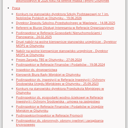
alkoholowych w 2026 roku na terenie miasta i gminy Olsztynek
Praca
Konkurs na stanowisko dyrektora Szkoły Podstawowej nr 1 im.
Noblistów Polskich w Olsztynku - 19.06.2026
Dyrektor Zespołu Szkolno-Przedszkolnego w Waplewie - 14.08.2025
Referent w Biurze Obsługi Interesanta w Referacie Organizacyjnym
Podinspektor w Referacie Gospodarki Nieruchomościami i
Planowania - 24.02.2025
Drugi nabór na wolne kierownicze stanowisko urzędnicze - Dyrektor
MOPS w Olsztynku
Nabór na wolne kierownicze stanowisko urzędnicze - Dyrektor
MOPS w Olsztynku
Prezes Zarządu TBS w Olsztynku - 27.09.2024
Podinspektor w Referacie Finansów i Podatków - 19.08.2024
Inspektor ds. drogownictwa
Kierownik Biura Rady Miejskiej w Olsztynku
Podinspektor ds. inwestycji w Referacie Inwestycji i Ochrony
Środowiska Urzędu Miejskiego w Olsztynku - 25.09.2023
Konkurs na stanowisko dyrektora Przedszkola Miejskiego w
Olsztynku
Podinspektor ds. gospodarki wodno-ściekowej w Referacie
Inwestycji i Ochrony Środowiska - umowa na zastępstwo
Podinspektor w Referacie Finansów i Podatków w Urzędzie
Miejskim w Olsztynku
Podinspektor/inspektor w Referacie Promocji
Podinspektor ds. obronnych, obrony cywilnej i zarządzania
kryzysowego