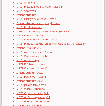
MPZP Ameryka
MPZP Platyny i Warlity Małe – część II
MPZP Sportowa
Zmiana studium
MPZP Olsztynek Wschód – część II
Zmiana studium – drugie wyłożenie
MPZP Kunki – czesc I
Warunki zabudowy dla dz. 380 obręb Mierki
MPZP Mierki – część III
MPZP Mierkowska, Zielona i Polna
MPZP Platyny, Warlity, Elgnówko, Gaj, Wigwałd i Zawady
Zmiana Studium 2021
MPZP węzeł Olsztynek Zachód
MPZP Waplewo – część IV
MPZP ul. Behringa
MPZP Królikowo – czesc I
MPZP Waplewo – czesc V
Zmiana studium 2022
MPZP Pawłowo – część III
Zmiana studium 2022 II
MPZP jezioro Jemiołowo
MPZP Wilcza – obszar A
MPZP Gąsiorowo – część III
MPZP ul. Behringa – część II
MPZP Perłowa i Pionierów
Zmiana MPZP Kunki