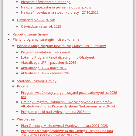
Pierwsze oświadczenie radnego
Na dzień zaprzestania pełnienia obowiązków
Na dzień rozwiązania stosunku pracy - 27.10.2025
Oświadczenia - 2026 rok
Oświadczenia za rok 2025
Raport o stanie Gminy
Plany, programy, strategie i ich wykonanie
Ponadlokalny Program Rewitalizacji Miast Sieci Cittaslow
Program rewitalizacji sieci miast
Lokalny Program Rewitalizacji gminy Olsztynek
Aktualizacja LPR – październik 2016
Aktualizacja LPR – lipiec 2017
Aktualizacja LPR – czerwiec 2018
Strategia Rozwoju Gminy
Roczne
Program współpracy z organizacjami pozarządowymi na 2026
rok
Gminny Program Profilaktyki i Rozwiązywania Problemów
Alkoholowych oraz Przeciwdziałania Narkomanii na 2026 rok
Program opieki nad zwierzętami na 2026 rok
Wieloletnie
Plan Odnowy Miejscowości Waplewo na lata 2021-2028
Program Ochrony Środowiska dla Gminy Olsztynek na lata
2023-2026 z perspektywą do 2030 roku