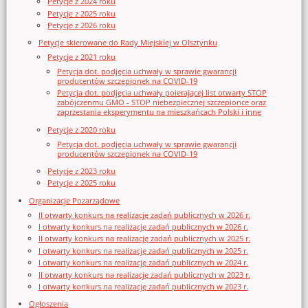
Petycje z 2024 roku
Petycje z 2025 roku
Petycje z 2026 roku
Petycje skierowane do Rady Miejskiej w Olsztynku
Petycje z 2021 roku
Petycja dot. podjęcia uchwały w sprawie gwarancji
producentów szczepionek na COVID-19
Petycja dot. podjęcia uchwały poierającej list otwarty STOP
zabójczenmu GMO - STOP niebezpiecznej szczepionce oraz
zaprzestania eksperymentu na mieszkańcach Polski i inne
Petycje z 2020 roku
Petycja dot. podjęcia uchwały w sprawie gwarancji
producentów szczepionek na COVID-19
Petycje z 2023 roku
Petycje z 2025 roku
Organizacje Pozarządowe
II otwarty konkurs na realizację zadań publicznych w 2026 r.
I otwarty konkurs na realizację zadań publicznych w 2026 r.
II otwarty konkurs na realizację zadań publicznych w 2025 r.
I otwarty konkurs na realizację zadań publicznych w 2025 r.
I otwarty konkurs na realizację zadań publicznych w 2024 r.
II otwarty konkurs na realizację zadań publicznych w 2023 r.
I otwarty konkurs na realizację zadań publicznych w 2023 r.
Ogłoszenia