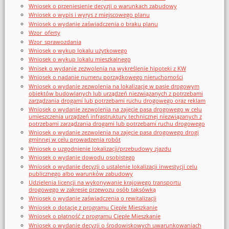
Wniosek o przeniesienie decyzji o warunkach zabudowy
Wniosek o wypis i wyrys z miejscowego planu
Wniosek o wydanie zaświadczenia o braku planu
Wzor_oferty
Wzor_sprawozdania
Wniosek o wykup lokalu użytkowego
Wniosek o wykup lokalu mieszkalnego
Wnisek o wydanie zezwolenia na wykreślenie hipoteki z KW
Wniosek o nadanie numeru porządkowego nieruchomości
Wniosek o wydanie zezwolenia na lokalizację w pasie drogowym
obiektów budowlanych lub urządzeń niezwiązanych z potrzebami
zarządzania drogami lub potrzebami ruchu drogowego oraz reklam
Wniosek o wydanie zezwolenia na zajęcie pasa drogowego w celu
umieszczenia urządzeń infrastruktury technicznej niezwiązanych z
potrzebami zarządzania drogami lub potrzebami ruchu drogowego
Wniosek o wydanie zezwolenia na zajęcie pasa drogowego drogi
gminnej w celu prowadzenia robót
Wniosek o uzgodnienie lokalizacji/przebudowy zjazdu
Wniosek o wydanie dowodu osobistego
Wniosek o wydanie decyzji o ustalenie lokalizacji inwestycji celu
publicznego albo warunków zabudowy
Udzielenia licencji na wykonywanie krajowego transportu
drogowego w zakresie przewozu osób taksówką
Wniosek o wydanie zaświadczenia o rewitalizacji
Wniosek o dotację z programu Ciepłe Mieszkanie
Wniosek o płatność z programu Ciepłe Mieszkanie
Wniosek o wydanie decyzji o środowiskowych uwarunkowaniach