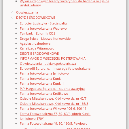
Wykaz urzędowych lekarzy weterynarii do badania mięsa na
użytek własny
Obwieszczenia
DECYZJE ŚRODOWISKOWE
Eurotter Logistyka - Stacja paliw
Farma fotowoltaiczna Waplewo
Tymbark - Zbiornik CO2
Droga Selwa - Lipowo Kurkowskie
Agaplast rozbudowa
Kanalizacja Witramowo
DECYZJE ŚRODOWISKOWE
INFORMACJE O WSZCZĘCIU POSTĘPOWANIA
Obwieszczenia - udział społeczeństwa
Europrofil Sp. z o. o. – instalacja fotowoltaiczna
Farma fotowoltaiczna Jemiołowo I
Farma fotowoltaiczna Kunki I
Farma fotowoltaiczna Kunki II
P.P-H.Agaplast Sp. z o.o. - studnia awaryjna
Farma fotowoltaiczna Królikowo
Osiedle Mieszkaniowe, Królikowo dz. nr 42/7
Osiedle Mieszkaniowe, Królikowo dz. nr 166/8
Farma fotowoltaiczna Wilkowo 106-6, 106-11
Farma Fotowoltaiczna 57, 59, 60/4, obręb Kunki
Jemiołowo 170/1
Farma Fotowoltaiczna 49, 50, 160/5, Pawłowo