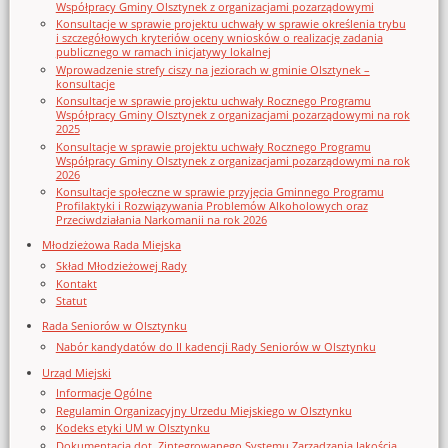
Współpracy Gminy Olsztynek z organizacjami pozarządowymi
Konsultacje w sprawie projektu uchwały w sprawie określenia trybu
i szczegółowych kryteriów oceny wniosków o realizację zadania
publicznego w ramach inicjatywy lokalnej
Wprowadzenie strefy ciszy na jeziorach w gminie Olsztynek –
konsultacje
Konsultacje w sprawie projektu uchwały Rocznego Programu
Współpracy Gminy Olsztynek z organizacjami pozarządowymi na rok
2025
Konsultacje w sprawie projektu uchwały Rocznego Programu
Współpracy Gminy Olsztynek z organizacjami pozarządowymi na rok
2026
Konsultacje społeczne w sprawie przyjęcia Gminnego Programu
Profilaktyki i Rozwiązywania Problemów Alkoholowych oraz
Przeciwdziałania Narkomanii na rok 2026
Młodzieżowa Rada Miejska
Skład Młodzieżowej Rady
Kontakt
Statut
Rada Seniorów w Olsztynku
Nabór kandydatów do II kadencji Rady Seniorów w Olsztynku
Urząd Miejski
Informacje Ogólne
Regulamin Organizacyjny Urzedu Miejskiego w Olsztynku
Kodeks etyki UM w Olsztynku
Dokumentacja dot. Zintegrowanego Systemu Zarządzania Jakością