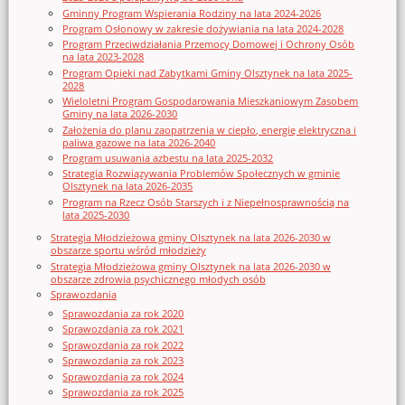
Gminny Program Wspierania Rodziny na lata 2024-2026
Program Osłonowy w zakresie dożywiania na lata 2024-2028
Program Przeciwdziałania Przemocy Domowej i Ochrony Osób
na lata 2023-2028
Program Opieki nad Zabytkami Gminy Olsztynek na lata 2025-
2028
Wieloletni Program Gospodarowania Mieszkaniowym Zasobem
Gminy na lata 2026-2030
Założenia do planu zaopatrzenia w ciepło, energię elektryczna i
paliwa gazowe na lata 2026-2040
Program usuwania azbestu na lata 2025-2032
Strategia Rozwiązywania Problemów Społecznych w gminie
Olsztynek na lata 2026-2035
Program na Rzecz Osób Starszych i z Niepełnosprawnością na
lata 2025-2030
Strategia Młodzieżowa gminy Olsztynek na lata 2026-2030 w
obszarze sportu wśród młodzieży
Strategia Młodzieżowa gminy Olsztynek na lata 2026-2030 w
obszarze zdrowia psychicznego młodych osób
Sprawozdania
Sprawozdania za rok 2020
Sprawozdania za rok 2021
Sprawozdania za rok 2022
Sprawozdania za rok 2023
Sprawozdania za rok 2024
Sprawozdania za rok 2025