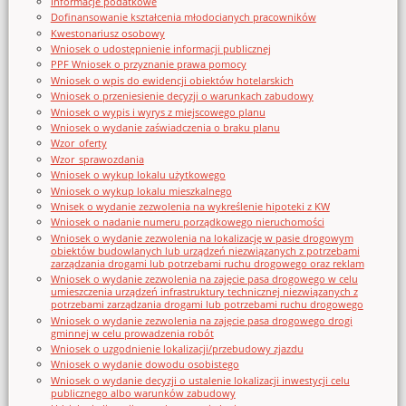
Informacje podatkowe
Dofinansowanie kształcenia młodocianych pracowników
Kwestonariusz osobowy
Wniosek o udostępnienie informacji publicznej
PPF Wniosek o przyznanie prawa pomocy
Wniosek o wpis do ewidencji obiektów hotelarskich
Wniosek o przeniesienie decyzji o warunkach zabudowy
Wniosek o wypis i wyrys z miejscowego planu
Wniosek o wydanie zaświadczenia o braku planu
Wzor_oferty
Wzor_sprawozdania
Wniosek o wykup lokalu użytkowego
Wniosek o wykup lokalu mieszkalnego
Wnisek o wydanie zezwolenia na wykreślenie hipoteki z KW
Wniosek o nadanie numeru porządkowego nieruchomości
Wniosek o wydanie zezwolenia na lokalizację w pasie drogowym
obiektów budowlanych lub urządzeń niezwiązanych z potrzebami
zarządzania drogami lub potrzebami ruchu drogowego oraz reklam
Wniosek o wydanie zezwolenia na zajęcie pasa drogowego w celu
umieszczenia urządzeń infrastruktury technicznej niezwiązanych z
potrzebami zarządzania drogami lub potrzebami ruchu drogowego
Wniosek o wydanie zezwolenia na zajęcie pasa drogowego drogi
gminnej w celu prowadzenia robót
Wniosek o uzgodnienie lokalizacji/przebudowy zjazdu
Wniosek o wydanie dowodu osobistego
Wniosek o wydanie decyzji o ustalenie lokalizacji inwestycji celu
publicznego albo warunków zabudowy