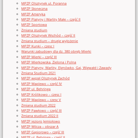
MPZP Olsztynek ul. Poranna
MPZP Słoneczna
MPZP Ameryka
MPZP Platyny i Warlity Małe – część II
MPZP Sportowa
Zmiana studium
MPZP Olsztynek Wschód – część II
Zmiana studium – drugie wyłożenie
MPZP Kunki – czesc I
Warunki zabudowy dla dz. 380 obręb Mierki
MPZP Mierki – część III
MPZP Mierkowska, Zielona i Polna
MPZP Platyny, Warlity, Elgnówko, Gaj, Wigwałd i Zawady
Zmiana Studium 2021
MPZP węzeł Olsztynek Zachód
MPZP Waplewo – część IV
MPZP ul. Behringa
MPZP Królikowo – czesc I
MPZP Waplewo – czesc V
Zmiana studium 2022
MPZP Pawłowo – część III
Zmiana studium 2022 II
MPZP jezioro Jemiołowo
MPZP Wilcza – obszar A
MPZP Gąsiorowo – część III
MPZP ul. Behringa – część II