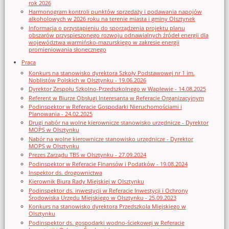
rok 2026
Harmonogram kontroli punktów sprzedaży i podawania napojów
alkoholowych w 2026 roku na terenie miasta i gminy Olsztynek
Informacja o przystąpieniu do sporządzenia projektu planu
obszarów przyspieszonego rozwoju odnawialnych źródeł energii dla
województwa warmińsko-mazurskiego w zakresie energii
promieniowania słonecznego
Praca
Konkurs na stanowisko dyrektora Szkoły Podstawowej nr 1 im.
Noblistów Polskich w Olsztynku - 19.06.2026
Dyrektor Zespołu Szkolno-Przedszkolnego w Waplewie - 14.08.2025
Referent w Biurze Obsługi Interesanta w Referacie Organizacyjnym
Podinspektor w Referacie Gospodarki Nieruchomościami i
Planowania - 24.02.2025
Drugi nabór na wolne kierownicze stanowisko urzędnicze - Dyrektor
MOPS w Olsztynku
Nabór na wolne kierownicze stanowisko urzędnicze - Dyrektor
MOPS w Olsztynku
Prezes Zarządu TBS w Olsztynku - 27.09.2024
Podinspektor w Referacie Finansów i Podatków - 19.08.2024
Inspektor ds. drogownictwa
Kierownik Biura Rady Miejskiej w Olsztynku
Podinspektor ds. inwestycji w Referacie Inwestycji i Ochrony
Środowiska Urzędu Miejskiego w Olsztynku - 25.09.2023
Konkurs na stanowisko dyrektora Przedszkola Miejskiego w
Olsztynku
Podinspektor ds. gospodarki wodno-ściekowej w Referacie