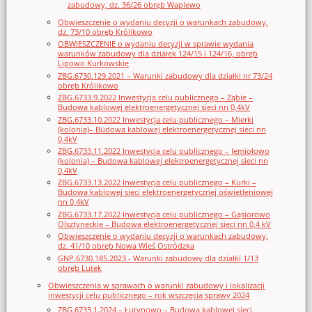
zabudowy, dz. 36/26 obręb Waplewo
Obwieszczenie o wydaniu decyzji o warunkach zabudowy,
dz. 73/10 obręb Królikowo
OBWIESZCZENIE o wydaniu decyzji w sprawie wydania
warunków zabudowy dla działek 124/15 i 124/16, obręb
Lipowo Kurkowskie
ZBG.6730.129.2021 – Warunki zabudowy dla działki nr 73/24
obręb Królikowo
ZBG.6733.9.2022 Inwestycja celu publicznego – Ząbie –
Budowa kablowej elektroenergetycznej sieci nn 0,4kV
ZBG.6733.10.2022 Inwestycja celu publicznego – Mierki
(kolonia)– Budowa kablowej elektroenergetycznej sieci nn
0,4kV
ZBG.6733.11.2022 Inwestycja celu publicznego – Jemiołowo
(kolonia) – Budowa kablowej elektroenergetycznej sieci nn
0,4kV
ZBG.6733.13.2022 Inwestycja celu publicznego – Kurki –
Budowa kablowej sieci elektroenergetycznej oświetleniowej
nn 0,4kV
ZBG.6733.17.2022 Inwestycja celu publicznego – Gąsiorowo
Olsztyneckie – Budowa elektroenergetycznej sieci nn 0,4 kV
Obwieszczenie o wydaniu decyzji o warunkach zabudowy,
dz. 41/10 obręb Nowa Wieś Ostródzka
GNP.6730.185.2023 - Warunki zabudowy dla działki 1/13
obręb Lutek
Obwieszczenia w sprawach o warunki zabudowy i lokalizacji
inwestycji celu publicznego – rok wszczęcia sprawy 2024
ZBG.6733.1.2024 – Łutynowo – Budowa kablowej sieci