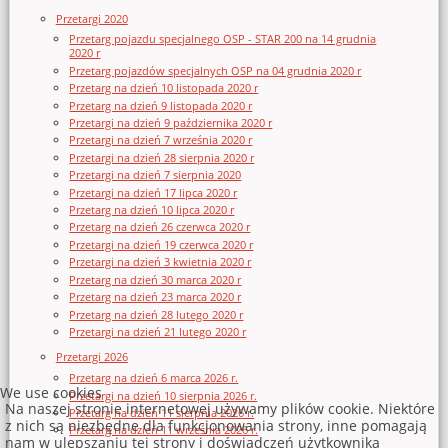
Przetargi 2020
Przetarg pojazdu specjalnego OSP - STAR 200 na 14 grudnia
2020 r
Przetarg pojazdów specjalnych OSP na 04 grudnia 2020 r
Przetarg na dzień 10 listopada 2020 r
Przetarg na dzień 9 listopada 2020 r
Przetargi na dzień 9 października 2020 r
Przetargi na dzień 7 września 2020 r
Przetargi na dzień 28 sierpnia 2020 r
Przetargi na dzień 7 sierpnia 2020
Przetargi na dzień 17 lipca 2020 r
Przetarg na dzień 10 lipca 2020 r
Przetarg na dzień 26 czerwca 2020 r
Przetargi na dzień 19 czerwca 2020 r
Przetargi na dzień 3 kwietnia 2020 r
Przetarg na dzień 30 marca 2020 r
Przetarg na dzień 23 marca 2020 r
Przetarg na dzień 28 lutego 2020 r
Przetargi na dzień 21 lutego 2020 r
Przetargi 2026
Przetarg na dzień 6 marca 2026 r.
We use cookies
Przetargi na dzień 10 sierpnia 2026 r.
Na naszej stronie internetowej używamy plików cookie. Niektóre
Przetarg na dzień 11 sierpnia 2026 r.
z nich są niezbędne dla funkcjonowania strony, inne pomagają
Przetarg na dzień 11 września 2026 r.
nam w ulepszaniu tej strony i doświadczeń użytkownika