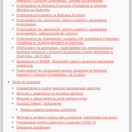
Inwestycji i Ochrony Środowiska - umowa na zastępstwo
Podinspektor w Referacie Finansów i Podatków w Urzędzie
Miejskim w Olsztynku
Podinspektor/inspektor w Referacie Promocji
Podinspektor ds. obronnych, obrony cywilnej i zarządzania
kryzysowego
Podinspektor ds. obronnych, obrony cywilnej i zarządzania
kryzysowego - pełnomocnik ds. ochrony
Podinspektor ds. księgowości i podatku VAT w Referacie Finansów i
Podatków w Urzędzie Miejskim w Olsztynku
Oferta pracy na zastępstwo - podinspektor ds. drogownictwa w
Referacie Inwestycji i Ochrony Środowiska Urzędu Miejskiego w
Olsztynku - 26.07.2022
Zarządzenie nr 9/2009 - Regulamin naboru na wolne stanowiska
urzędnicze.
Podinspektor ds. gospodarki wodno–ściekowej w Referacie
Inwestycji i Ochrony Środowiska - 25.10.2022
Druki do pobrania
Oświadczenie o rocznej wartości sprzedanego alkoholu
Wniosek o zezwolenie na sprzedaz alkoholu
Wniosek o zakup węgla w cenie preferencyjnej
Fundusz Sołecki - dokumenty
Zmiana zadania funduszu sołeckiego
Wniosek o wydanie odpisu aktu urodzenia, małżeństwa lub zgonu
Przedłużenie terminu płatności z powodu COVID-19
Deklaracje podatkowe