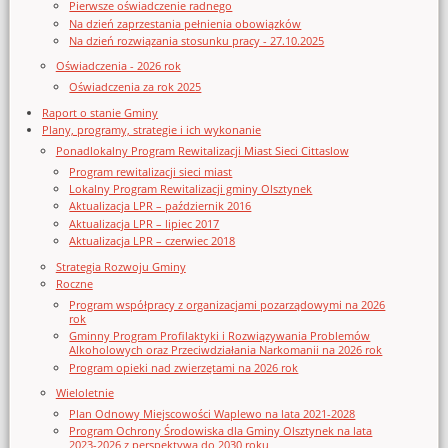
Pierwsze oświadczenie radnego
Na dzień zaprzestania pełnienia obowiązków
Na dzień rozwiązania stosunku pracy - 27.10.2025
Oświadczenia - 2026 rok
Oświadczenia za rok 2025
Raport o stanie Gminy
Plany, programy, strategie i ich wykonanie
Ponadlokalny Program Rewitalizacji Miast Sieci Cittaslow
Program rewitalizacji sieci miast
Lokalny Program Rewitalizacji gminy Olsztynek
Aktualizacja LPR – październik 2016
Aktualizacja LPR – lipiec 2017
Aktualizacja LPR – czerwiec 2018
Strategia Rozwoju Gminy
Roczne
Program współpracy z organizacjami pozarządowymi na 2026
rok
Gminny Program Profilaktyki i Rozwiązywania Problemów
Alkoholowych oraz Przeciwdziałania Narkomanii na 2026 rok
Program opieki nad zwierzętami na 2026 rok
Wieloletnie
Plan Odnowy Miejscowości Waplewo na lata 2021-2028
Program Ochrony Środowiska dla Gminy Olsztynek na lata
2023-2026 z perspektywą do 2030 roku