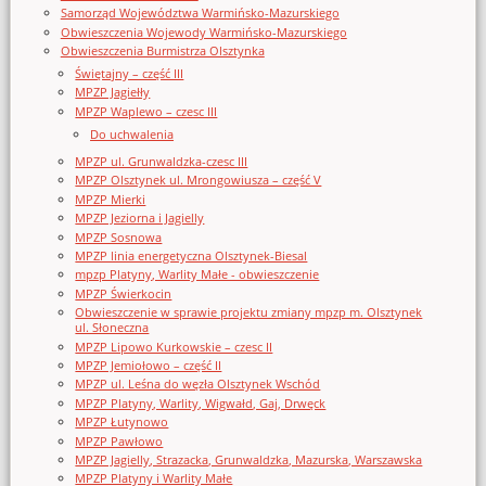
Samorząd Województwa Warmińsko-Mazurskiego
Obwieszczenia Wojewody Warmińsko-Mazurskiego
Obwieszczenia Burmistrza Olsztynka
Świętajny – część III
MPZP Jagiełły
MPZP Waplewo – czesc III
Do uchwalenia
MPZP ul. Grunwaldzka-czesc III
MPZP Olsztynek ul. Mrongowiusza – część V
MPZP Mierki
MPZP Jeziorna i Jagielly
MPZP Sosnowa
MPZP linia energetyczna Olsztynek-Biesal
mpzp Platyny, Warlity Małe - obwieszczenie
MPZP Świerkocin
Obwieszczenie w sprawie projektu zmiany mpzp m. Olsztynek
ul. Słoneczna
MPZP Lipowo Kurkowskie – czesc II
MPZP Jemiołowo – część II
MPZP ul. Leśna do węzła Olsztynek Wschód
MPZP Platyny, Warlity, Wigwałd, Gaj, Drwęck
MPZP Łutynowo
MPZP Pawłowo
MPZP Jagielly, Strazacka, Grunwaldzka, Mazurska, Warszawska
MPZP Platyny i Warlity Małe