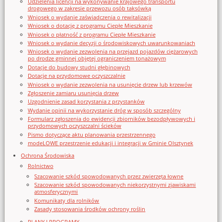
Udzielenia licencji na wykonywanie krajowego transportu
drogowego w zakresie przewozu osób taksówką
Wniosek o wydanie zaświadczenia o rewitalizacji
Wniosek o dotację z programu Ciepłe Mieszkanie
Wniosek o płatność z programu Ciepłe Mieszkanie
Wniosek o wydanie decyzji o środowiskowych uwarunkowaniach
Wniosek o wydanie zezwolenia na przejazd pojazdów ciężarowych
po drodze gminnej objętej ograniczeniem tonażowym
Dotacje do budowy studni głębinowych
Dotacje na przydomowe oczyszczalnie
Wniosek o wydanie zezwolenia na usunięcie drzew lub krzewów
Zgłoszenie zamiaru usunięcia drzew
Uzgodnienie zasad korzystania z przystanków
Wydanie opinii na wykorzystanie dróg w sposób szczególny
Formularz zgłoszenia do ewidencji zbiorników bezodpływowych i
przydomowych oczyszczalni ścieków
Pismo dotyczące aktu planowania przestrzennego
modeLOWE przestrzenie edukacji i integracji w Gminie Olsztynek
Ochrona Środowiska
Rolnictwo
Szacowanie szkód spowodowanych przez zwierzęta łowne
Szacowanie szkód spowodowanych niekorzystnymi zjawiskami
atmosferycznymi
Komunikaty dla rolników
Zasady stosowania środków ochrony roślin
PLANY I PROGRAMY