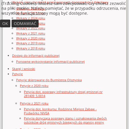
Wykazy nieruchomości przeznaczonych do sprzedaży i dzierżawy
(Tracking Cookies). Możesz sam zdecydować, czy chcesz zezwolić
na pliki cookie. Należy pamiętać, że w przypadku odrzucenia, nie
Wykazy z 2026 roku
wszystkie funkcje strony mogą być dostępne.
Wykazy z 2025 roku
Wykazy z 2024 roku
OK
ODMAWIAĆ
Wykazy z 2023 roku
Wykazy z 2022 roku
Wykazy z 2021 roku
Wykazy z 2020 roku
Wykazy z 2019 roku
Wykazy z 2018 roku
Dostęp do informacji publicznej
Ponowne wykorzystanie informacji publicznej
Skargi i wnioski
Petycje
Petycje skierowane do Burmistrza Olsztynka
Petycje z 2020 roku
Petycja dot. poprawy infrastruktury drogi gminnej nr
281409_5.0014
Petycje z 2021 roku
Petycja dot. konkursu: Rodzinne Miejsce Zabaw -
Podwórko NIVEA
Petycja dotycząca poprawy stanu i oznakowania dwóch
odcinków dróg gminnych biegących do granicy gminy