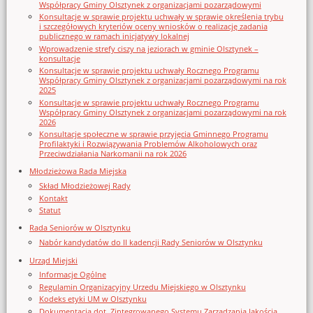
Współpracy Gminy Olsztynek z organizacjami pozarządowymi
Konsultacje w sprawie projektu uchwały w sprawie określenia trybu
i szczegółowych kryteriów oceny wniosków o realizację zadania
publicznego w ramach inicjatywy lokalnej
Wprowadzenie strefy ciszy na jeziorach w gminie Olsztynek –
konsultacje
Konsultacje w sprawie projektu uchwały Rocznego Programu
Współpracy Gminy Olsztynek z organizacjami pozarządowymi na rok
2025
Konsultacje w sprawie projektu uchwały Rocznego Programu
Współpracy Gminy Olsztynek z organizacjami pozarządowymi na rok
2026
Konsultacje społeczne w sprawie przyjęcia Gminnego Programu
Profilaktyki i Rozwiązywania Problemów Alkoholowych oraz
Przeciwdziałania Narkomanii na rok 2026
Młodzieżowa Rada Miejska
Skład Młodzieżowej Rady
Kontakt
Statut
Rada Seniorów w Olsztynku
Nabór kandydatów do II kadencji Rady Seniorów w Olsztynku
Urząd Miejski
Informacje Ogólne
Regulamin Organizacyjny Urzedu Miejskiego w Olsztynku
Kodeks etyki UM w Olsztynku
Dokumentacja dot. Zintegrowanego Systemu Zarządzania Jakością