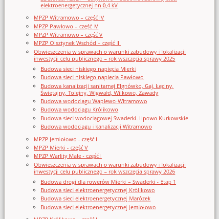
elektroenergetycznej nn 0,4 kV
MPZP Witramowo – część IV
MPZP Pawłowo – część IV
MPZP Witramowo – część V
MPZP Olsztynek Wschód – część III
Obwieszczenia w sprawach o warunki zabudowy i lokalizacji
inwestycji celu publicznego – rok wszczęcia sprawy 2025
Budowa sieci niskiego napięcia Mierki
Budowa sieci niskiego napięcia Pawłowo
Budowa kanalizacji sanitarnej Elgnówko, Gaj, Łęciny,
Świętajny, Tolejny, Wigwałd, Wilkowo, Zawady
Budowa wodociągu Waplewo-Witramowo
Budowa wodociągu Królikowo
Budowa sieci wodociągowej Swaderki-Lipowo Kurkowskie
Budowa wodociągu i kanalizacji Witramowo
MPZP Jemiołowo - część II
MPZP Mierki - część V
MPZP Warlity Małe - część I
Obwieszczenia w sprawach o warunki zabudowy i lokalizacji
inwestycji celu publicznego – rok wszczęcia sprawy 2026
Budowa drogi dla rowerów Mierki – Swaderki - Etap 1
Budowa sieci elektroenergetycznej Królikowo
Budowa sieci elektroenergetycznej Marózek
Budowa sieci elektroenergetycznej Jemiołowo