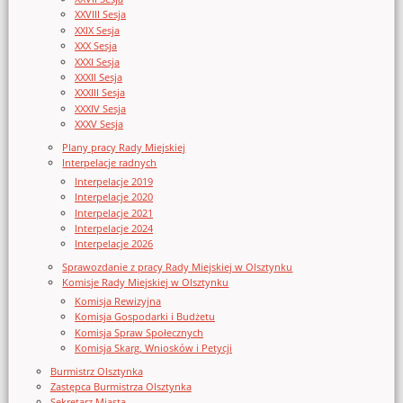
XXVIII Sesja
XXIX Sesja
XXX Sesja
XXXI Sesja
XXXII Sesja
XXXIII Sesja
XXXIV Sesja
XXXV Sesja
Plany pracy Rady Miejskiej
Interpelacje radnych
Interpelacje 2019
Interpelacje 2020
Interpelacje 2021
Interpelacje 2024
Interpelacje 2026
Sprawozdanie z pracy Rady Miejskiej w Olsztynku
Komisje Rady Miejskiej w Olsztynku
Komisja Rewizyjna
Komisja Gospodarki i Budżetu
Komisja Spraw Społecznych
Komisja Skarg, Wniosków i Petycji
Burmistrz Olsztynka
Zastępca Burmistrza Olsztynka
Sekretarz Miasta