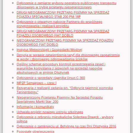
Ogłoszenie o zamiarze wyboru operatora publicznego transportu
zbiorowego w trybie przetargu nieograniczonego
DRUGI NIEOGRANICZONY PRZETARG PISEMNY NA SPRZEDAŻ
POJAZDU SPECJALNEGO STAR 200 PM 18P
Ogłoszenie o otwartym naborze Partnera do wspólnego
przygotowania i realizacji projektu
DRUGI NIEOGRANICZONY PRZETARG PISEMNY NA SPRZEDAŻ
POJAZDU OSOBOWEGO FIAT DOBLO
NIEOGRANICZONY PRZETARG PISEMNY NA SPRZEDAŻ POJAZDU
OSOBOWEGO FIAT DOBLO
Instytut Meteorologii i Gospodarki Wodnej
Decyzja w sprawie zatwierdzenia taryf dla zbiorowego zaopatrzenia
w wodę i zbiorowego odprowadzania ścieków
Ogólny schemat procedury kontroli przestrzegania zasad i
warunków korzystania z zezwoleń na sprzedaż napojów
alkoholowych w gminie Olsztynek
Ogłoszenie o sprzedaży ciągnika Ursus C-360
MPZP Samagowo – czesc I
Rezygnacja z realizacji zadania pn. "Odkrycie tajemnic pomnika
Tannenbergu"
Nieograniczony Przetargu Pisemny Na Sprzedaż Pojazdu
Specjalnego Marki Star_200
Informacje i komunikaty
Uchwała projekt nowego ustroju szkolnego
Ogłoszenie o zebraniu mieszkańców Sołectwa Drwęck - wybory
sołtysa
Ogłoszenie o zamknięciu ul. Behringa na czas Dni Olsztynka 2016
Pozostałe obwieszczenia