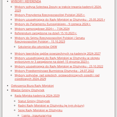
WYBORY I REFERENDA
Wybory sołtysa Sołectwa Zezuty w trakcie trwania kadencji 2024-
2029
Wybory Prezydenta Rzeczypospolitej Polskiej 2025 r.
Wybory uzupełniające do Rady Miejskiej w Olsztynku - 25.05.2025 r
Wybory do Parlamentu Europejskiego - 9 czerwca 2024 r.
Wybory samorządowe 2024 r. - 7.04.2024
Referendum zarządzone na dzień 15.10.2023 r.
Wybory do Sejmu Rzeczypospolitej Polskiej i Senatu
Rzeczypospolitej Polskiej - 15.10.2023
Szkolenie dla członków OKW
Wybory ławników sądów powszechnych na kadencję 2024-2027
Wybory uzupełniające do Rady Miejskiej w Olsztynku w okręgu
wyborczym nr 3 zarządzone na dzień 15 stycznia 2023 r.
Wybory uzupełniające do Rady Miejskiej w Olsztynku - 23.10.2022
Wybory Przedterminowe Burmistrza Olsztynka - 24.07.2022
Wybory sołtysów, rad sołeckich, przewodniczących osiedli i rad
osiedlowych 2024-2029
Ogłoszenia Biura Rady Miejskiej
Władze Gminy Olsztynek
Rada Miejska kadencja 2024-2029
Statut Gminy Olsztynek
Radni Rady Miejskiej w Olsztynku (w tym dyżury)
Sesje Rady Miejskiej w Olsztynku
I sesja - inauguracyjna