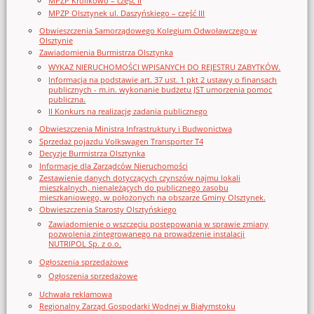
MPZP Królikowo – część II
MPZP Olsztynek ul. Daszyńskiego – część III
Obwieszczenia Samorządowego Kolegium Odwoławczego w
Olsztynie
Zawiadomienia Burmistrza Olsztynka
WYKAZ NIERUCHOMOŚCI WPISANYCH DO REJESTRU ZABYTKÓW.
Informacja na podstawie art. 37 ust. 1 pkt 2 ustawy o finansach
publicznych - m.in. wykonanie budżetu JST umorzenia pomoc
publiczna.
II Konkurs na realizację zadania publicznego
Obwieszczenia Ministra Infrastruktury i Budwonictwa
Sprzedaż pojazdu Volkswagen Transporter T4
Decyzje Burmistrza Olsztynka
Informacje dla Zarządców Nieruchomości
Zestawienie danych dotyczących czynszów najmu lokali
mieszkalnych, nienależących do publicznego zasobu
mieszkaniowego, w położonych na obszarze Gminy Olsztynek.
Obwieszczenia Starosty Olsztyńskiego
Zawiadomienie o wszczęciu postępowania w sprawie zmiany
pozwolenia zintegrowanego na prowadzenie instalacji
NUTRIPOL Sp. z o.o.
Ogłoszenia sprzedażowe
Ogłoszenia sprzedażowe
Uchwała reklamowa
Regionalny Zarząd Gospodarki Wodnej w Białymstoku