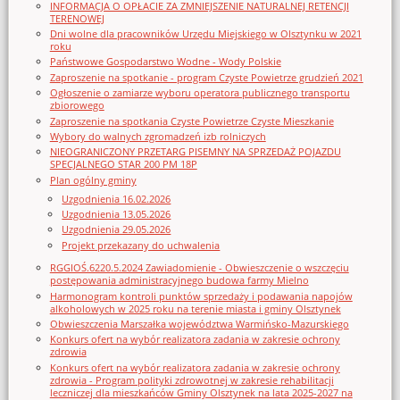
INFORMACJA O OPŁACIE ZA ZMNIEJSZENIE NATURALNEJ RETENCJI
TERENOWEJ
Dni wolne dla pracowników Urzędu Miejskiego w Olsztynku w 2021
roku
Państwowe Gospodarstwo Wodne - Wody Polskie
Zaproszenie na spotkanie - program Czyste Powietrze grudzień 2021
Ogłoszenie o zamiarze wyboru operatora publicznego transportu
zbiorowego
Zaproszenie na spotkania Czyste Powietrze Czyste Mieszkanie
Wybory do walnych zgromadzeń izb rolniczych
NIEOGRANICZONY PRZETARG PISEMNY NA SPRZEDAŻ POJAZDU
SPECJALNEGO STAR 200 PM 18P
Plan ogólny gminy
Uzgodnienia 16.02.2026
Uzgodnienia 13.05.2026
Uzgodnienia 29.05.2026
Projekt przekazany do uchwalenia
RGGIOŚ.6220.5.2024 Zawiadomienie - Obwieszczenie o wszczęciu
postępowania administracyjnego budowa farmy Mielno
Harmonogram kontroli punktów sprzedaży i podawania napojów
alkoholowych w 2025 roku na terenie miasta i gminy Olsztynek
Obwieszczenia Marszałka województwa Warmińsko-Mazurskiego
Konkurs ofert na wybór realizatora zadania w zakresie ochrony
zdrowia
Konkurs ofert na wybór realizatora zadania w zakresie ochrony
zdrowia - Program polityki zdrowotnej w zakresie rehabilitacji
leczniczej dla mieszkańców Gminy Olsztynek na lata 2025-2027 na