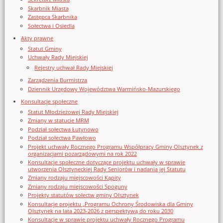
Skarbnik Miasta
Zastępca Skarbnika
Sołectwa i Osiedla
Akty prawne
Statut Gminy
Uchwały Rady Miejskiej
Rejestry uchwał Rady Miejskiej
Zarządzenia Burmistrza
Dziennik Urzędowy Województwa Warmińsko-Mazurskiego
Konsultacje społeczne
Statut Młodzieżowej Rady Miejskiej
Zmiany w statucie MRM
Podział sołectwa Łutynowo
Podział sołectwa Pawłowo
Projekt uchwały Rocznego Programu Współpracy Gminy Olsztynek z
organizacjami pozarządowymi na rok 2022
Konsultacje społeczne dotyczące projektu uchwały w sprawie
utworzenia Olsztyneckiej Rady Seniorów i nadania jej Statutu
Zmiany rodzaju miejscowości Kąpity
Zmiany rodzaju miejscowości Spoguny
Projekty statutów sołectw gminy Olsztynek
Konsultacje projektu „Programu Ochrony Środowiska dla Gminy
Olsztynek na lata 2023-2026 z perspektywą do roku 2030
Konsultacje w sprawie projektu uchwały Rocznego Programu