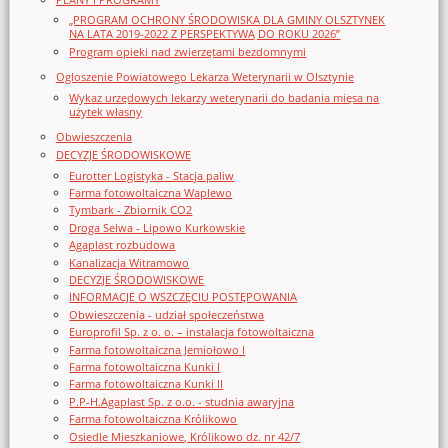
„PROGRAM OCHRONY ŚRODOWISKA DLA GMINY OLSZTYNEK
NA LATA 2019-2022 Z PERSPEKTYWĄ DO ROKU 2026”
Program opieki nad zwierzętami bezdomnymi
Ogloszenie Powiatowego Lekarza Weterynarii w Olsztynie
Wykaz urzędowych lekarzy weterynarii do badania mięsa na
użytek własny
Obwieszczenia
DECYZJE ŚRODOWISKOWE
Eurotter Logistyka - Stacja paliw
Farma fotowoltaiczna Waplewo
Tymbark - Zbiornik CO2
Droga Selwa - Lipowo Kurkowskie
Agaplast rozbudowa
Kanalizacja Witramowo
DECYZJE ŚRODOWISKOWE
INFORMACJE O WSZCZĘCIU POSTĘPOWANIA
Obwieszczenia - udział społeczeństwa
Europrofil Sp. z o. o. – instalacja fotowoltaiczna
Farma fotowoltaiczna Jemiołowo I
Farma fotowoltaiczna Kunki I
Farma fotowoltaiczna Kunki II
P.P-H.Agaplast Sp. z o.o. - studnia awaryjna
Farma fotowoltaiczna Królikowo
Osiedle Mieszkaniowe, Królikowo dz. nr 42/7