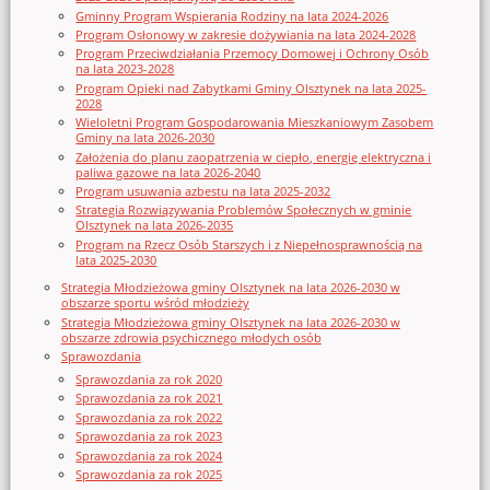
Gminny Program Wspierania Rodziny na lata 2024-2026
Program Osłonowy w zakresie dożywiania na lata 2024-2028
Program Przeciwdziałania Przemocy Domowej i Ochrony Osób
na lata 2023-2028
Program Opieki nad Zabytkami Gminy Olsztynek na lata 2025-
2028
Wieloletni Program Gospodarowania Mieszkaniowym Zasobem
Gminy na lata 2026-2030
Założenia do planu zaopatrzenia w ciepło, energię elektryczna i
paliwa gazowe na lata 2026-2040
Program usuwania azbestu na lata 2025-2032
Strategia Rozwiązywania Problemów Społecznych w gminie
Olsztynek na lata 2026-2035
Program na Rzecz Osób Starszych i z Niepełnosprawnością na
lata 2025-2030
Strategia Młodzieżowa gminy Olsztynek na lata 2026-2030 w
obszarze sportu wśród młodzieży
Strategia Młodzieżowa gminy Olsztynek na lata 2026-2030 w
obszarze zdrowia psychicznego młodych osób
Sprawozdania
Sprawozdania za rok 2020
Sprawozdania za rok 2021
Sprawozdania za rok 2022
Sprawozdania za rok 2023
Sprawozdania za rok 2024
Sprawozdania za rok 2025