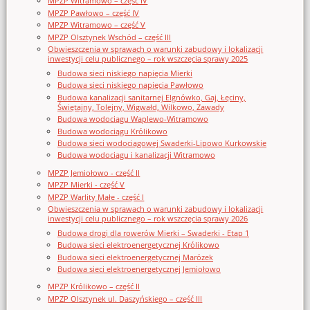
MPZP Witramowo – część IV
MPZP Pawłowo – część IV
MPZP Witramowo – część V
MPZP Olsztynek Wschód – część III
Obwieszczenia w sprawach o warunki zabudowy i lokalizacji
inwestycji celu publicznego – rok wszczęcia sprawy 2025
Budowa sieci niskiego napięcia Mierki
Budowa sieci niskiego napięcia Pawłowo
Budowa kanalizacji sanitarnej Elgnówko, Gaj, Łęciny,
Świętajny, Tolejny, Wigwałd, Wilkowo, Zawady
Budowa wodociągu Waplewo-Witramowo
Budowa wodociągu Królikowo
Budowa sieci wodociągowej Swaderki-Lipowo Kurkowskie
Budowa wodociągu i kanalizacji Witramowo
MPZP Jemiołowo - część II
MPZP Mierki - część V
MPZP Warlity Małe - część I
Obwieszczenia w sprawach o warunki zabudowy i lokalizacji
inwestycji celu publicznego – rok wszczęcia sprawy 2026
Budowa drogi dla rowerów Mierki – Swaderki - Etap 1
Budowa sieci elektroenergetycznej Królikowo
Budowa sieci elektroenergetycznej Marózek
Budowa sieci elektroenergetycznej Jemiołowo
MPZP Królikowo – część II
MPZP Olsztynek ul. Daszyńskiego – część III