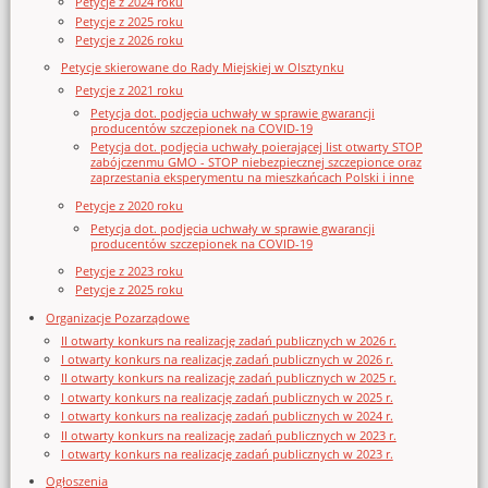
Petycje z 2024 roku
Petycje z 2025 roku
Petycje z 2026 roku
Petycje skierowane do Rady Miejskiej w Olsztynku
Petycje z 2021 roku
Petycja dot. podjęcia uchwały w sprawie gwarancji
producentów szczepionek na COVID-19
Petycja dot. podjęcia uchwały poierającej list otwarty STOP
zabójczenmu GMO - STOP niebezpiecznej szczepionce oraz
zaprzestania eksperymentu na mieszkańcach Polski i inne
Petycje z 2020 roku
Petycja dot. podjęcia uchwały w sprawie gwarancji
producentów szczepionek na COVID-19
Petycje z 2023 roku
Petycje z 2025 roku
Organizacje Pozarządowe
II otwarty konkurs na realizację zadań publicznych w 2026 r.
I otwarty konkurs na realizację zadań publicznych w 2026 r.
II otwarty konkurs na realizację zadań publicznych w 2025 r.
I otwarty konkurs na realizację zadań publicznych w 2025 r.
I otwarty konkurs na realizację zadań publicznych w 2024 r.
II otwarty konkurs na realizację zadań publicznych w 2023 r.
I otwarty konkurs na realizację zadań publicznych w 2023 r.
Ogłoszenia