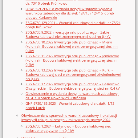
dz. 73/10 obręb Królikowo
OBWIESZCZENIE o wydaniu decyzji w sprawie wydania
warunków zabudowy dla działek 124/15 i 124/16, obręb
Lipowo Kurkowskie
ZBG.6730.129.2021 – Warunki zabudowy dla działki nr 73/24
obręb Królikowo
ZBG.6733.9.2022 Inwestycja celu publicznego – Ząbie –
Budowa kablowej elektroenergetycznej sieci nn 0,4kV
ZBG.6733.10.2022 Inwestycja celu publicznego – Mierki
(kolonia)– Budowa kablowej elektroenergetycznej sieci nn
0,4kV
ZBG.6733.11.2022 Inwestycja celu publicznego – Jemiołowo
(kolonia) – Budowa kablowej elektroenergetycznej sieci nn
0,4kV
ZBG.6733.13.2022 Inwestycja celu publicznego – Kurki –
Budowa kablowej sieci elektroenergetycznej oświetleniowej
nn 0,4kV
ZBG.6733.17.2022 Inwestycja celu publicznego – Gąsiorowo
Olsztyneckie – Budowa elektroenergetycznej sieci nn 0,4 kV
Obwieszczenie o wydaniu decyzji o warunkach zabudowy,
dz. 41/10 obręb Nowa Wieś Ostródzka
GNP.6730.185.2023 - Warunki zabudowy dla działki 1/13
obręb Lutek
Obwieszczenia w sprawach o warunki zabudowy i lokalizacji
inwestycji celu publicznego – rok wszczęcia sprawy 2024
ZBG.6733.1.2024 – Łutynowo – Budowa kablowej sieci
elektroenergetycznej nn 0,4 kV