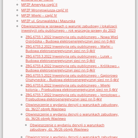
MPZP Ameryka-część II
MPZP Mrongowiusza-część VI
MPZP Mierki – część IV
MPZP ul. Grunwaldzka i Mazurska
Obwieszczenia w sprawach o warunki zabudowy i lokalizacji
inwestycji celu publicznego – rok wszczęcia sprawy do 2023
ZBG.6733.1.2022 Inwestycja celu publicznego – Nowa Wieś
Ostródzka – Budowa elektroenergetycznej sieci nn 0,4kV
ZBG.6733.2.2022 Inwestycja celu publicznego – Mańki –
Budowa elektroenergetycznej sieci nn 0,4kV
ZBG.6733.3.2022 Inwestycja celu publicznego – Lutek –
Budowa elektroenergetycznej sieci nn 0,4kV
ZBG.6733.4.2022 Inwestycja celu publicznego – Królikowo –
Budowa elektroenergetycznej sieci nn 0,4kV
ZBG.6733.5.2022 Inwestycja celu publicznego – Gąsiorowo
Olsztyneckie – Budowa elektroenergetycznej sieci nn 0,4kV
ZBG.6733.6.2022 Inwestycja celu publicznego – Mierki
kolonia – Przebudowa elektroenergetycznej sieci nn 0,4kV
ZBG.6733.7.2022 Inwestycja celu publicznego – Jemiołowo –
Przebudowa elektroenergetycznej sieci nn 0,4kV
Obwieszczenie o wydaniu decyzji o warunkach zabudowy,
dz. 36/27 obręb Waplewo
Obwieszczenie o wydaniu decyzji o warunkach zabudowy,
dz. 36/26 obręb Waplewo
Obwieszczenie o wydaniu decyzji o warunkach
zabudowy, dz. 36/26 obręb Waplewo
Obwieszczenie o wydaniu decyzji o warunkach zabudowy,