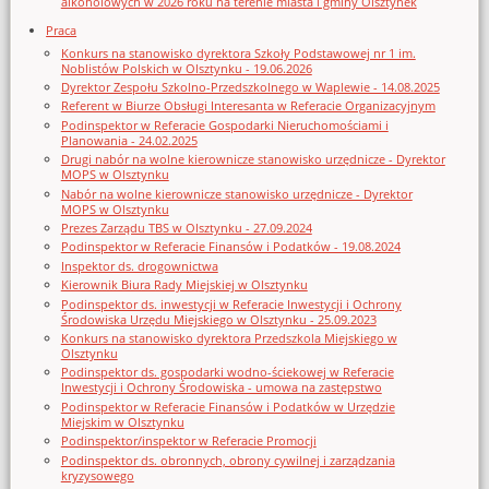
alkoholowych w 2026 roku na terenie miasta i gminy Olsztynek
Praca
Konkurs na stanowisko dyrektora Szkoły Podstawowej nr 1 im.
Noblistów Polskich w Olsztynku - 19.06.2026
Dyrektor Zespołu Szkolno-Przedszkolnego w Waplewie - 14.08.2025
Referent w Biurze Obsługi Interesanta w Referacie Organizacyjnym
Podinspektor w Referacie Gospodarki Nieruchomościami i
Planowania - 24.02.2025
Drugi nabór na wolne kierownicze stanowisko urzędnicze - Dyrektor
MOPS w Olsztynku
Nabór na wolne kierownicze stanowisko urzędnicze - Dyrektor
MOPS w Olsztynku
Prezes Zarządu TBS w Olsztynku - 27.09.2024
Podinspektor w Referacie Finansów i Podatków - 19.08.2024
Inspektor ds. drogownictwa
Kierownik Biura Rady Miejskiej w Olsztynku
Podinspektor ds. inwestycji w Referacie Inwestycji i Ochrony
Środowiska Urzędu Miejskiego w Olsztynku - 25.09.2023
Konkurs na stanowisko dyrektora Przedszkola Miejskiego w
Olsztynku
Podinspektor ds. gospodarki wodno-ściekowej w Referacie
Inwestycji i Ochrony Środowiska - umowa na zastępstwo
Podinspektor w Referacie Finansów i Podatków w Urzędzie
Miejskim w Olsztynku
Podinspektor/inspektor w Referacie Promocji
Podinspektor ds. obronnych, obrony cywilnej i zarządzania
kryzysowego