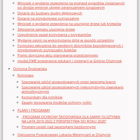
Wniosek o wydanie zezwolenia na przejazd pojazdów ciężarowych
po drodze gminnej objętej ograniczeniem tonażowym
Dotacje do budowy studni głębinowych
Dotacje na przydomowe oczyszczalnie
Wniosek o wydanie zezwolenia na usunięcie drzew lub krzewów
Zgłoszenie zamiaru usunięcia drzew
Uzgodnienie zasad korzystania z przystanków
Wydanie opinii na wykorzystanie dróg w sposób szczególny
Formularz zgłoszenia do ewidencji zbiorników bezodpływowych i
przydomowych oczyszczalni ścieków
Pismo dotyczące aktu planowania przestrzennego
modeLOWE przestrzenie edukacji i integracji w Gminie Olsztynek
Ochrona Środowiska
Rolnictwo
Szacowanie szkód spowodowanych przez zwierzęta łowne
Szacowanie szkód spowodowanych niekorzystnymi zjawiskami
atmosferycznymi
Komunikaty dla rolników
Zasady stosowania środków ochrony roślin
PLANY I PROGRAMY
„PROGRAM OCHRONY ŚRODOWISKA DLA GMINY OLSZTYNEK
NA LATA 2019-2022 Z PERSPEKTYWĄ DO ROKU 2026”
Program opieki nad zwierzętami bezdomnymi
Ogloszenie Powiatowego Lekarza Weterynarii w Olsztynie