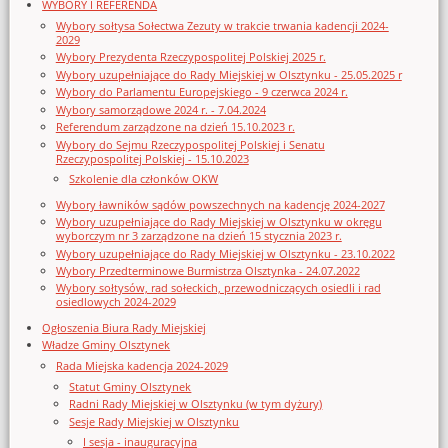
WYBORY I REFERENDA
Wybory sołtysa Sołectwa Zezuty w trakcie trwania kadencji 2024-
2029
Wybory Prezydenta Rzeczypospolitej Polskiej 2025 r.
Wybory uzupełniające do Rady Miejskiej w Olsztynku - 25.05.2025 r
Wybory do Parlamentu Europejskiego - 9 czerwca 2024 r.
Wybory samorządowe 2024 r. - 7.04.2024
Referendum zarządzone na dzień 15.10.2023 r.
Wybory do Sejmu Rzeczypospolitej Polskiej i Senatu
Rzeczypospolitej Polskiej - 15.10.2023
Szkolenie dla członków OKW
Wybory ławników sądów powszechnych na kadencję 2024-2027
Wybory uzupełniające do Rady Miejskiej w Olsztynku w okręgu
wyborczym nr 3 zarządzone na dzień 15 stycznia 2023 r.
Wybory uzupełniające do Rady Miejskiej w Olsztynku - 23.10.2022
Wybory Przedterminowe Burmistrza Olsztynka - 24.07.2022
Wybory sołtysów, rad sołeckich, przewodniczących osiedli i rad
osiedlowych 2024-2029
Ogłoszenia Biura Rady Miejskiej
Władze Gminy Olsztynek
Rada Miejska kadencja 2024-2029
Statut Gminy Olsztynek
Radni Rady Miejskiej w Olsztynku (w tym dyżury)
Sesje Rady Miejskiej w Olsztynku
I sesja - inauguracyjna