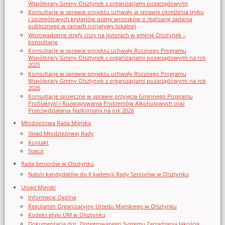
Współpracy Gminy Olsztynek z organizacjami pozarządowymi
Konsultacje w sprawie projektu uchwały w sprawie określenia trybu
i szczegółowych kryteriów oceny wniosków o realizację zadania
publicznego w ramach inicjatywy lokalnej
Wprowadzenie strefy ciszy na jeziorach w gminie Olsztynek –
konsultacje
Konsultacje w sprawie projektu uchwały Rocznego Programu
Współpracy Gminy Olsztynek z organizacjami pozarządowymi na rok
2025
Konsultacje w sprawie projektu uchwały Rocznego Programu
Współpracy Gminy Olsztynek z organizacjami pozarządowymi na rok
2026
Konsultacje społeczne w sprawie przyjęcia Gminnego Programu
Profilaktyki i Rozwiązywania Problemów Alkoholowych oraz
Przeciwdziałania Narkomanii na rok 2026
Młodzieżowa Rada Miejska
Skład Młodzieżowej Rady
Kontakt
Statut
Rada Seniorów w Olsztynku
Nabór kandydatów do II kadencji Rady Seniorów w Olsztynku
Urząd Miejski
Informacje Ogólne
Regulamin Organizacyjny Urzedu Miejskiego w Olsztynku
Kodeks etyki UM w Olsztynku
Dokumentacja dot. Zintegrowanego Systemu Zarządzania Jakością