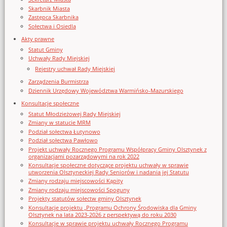
Skarbnik Miasta
Zastępca Skarbnika
Sołectwa i Osiedla
Akty prawne
Statut Gminy
Uchwały Rady Miejskiej
Rejestry uchwał Rady Miejskiej
Zarządzenia Burmistrza
Dziennik Urzędowy Województwa Warmińsko-Mazurskiego
Konsultacje społeczne
Statut Młodzieżowej Rady Miejskiej
Zmiany w statucie MRM
Podział sołectwa Łutynowo
Podział sołectwa Pawłowo
Projekt uchwały Rocznego Programu Współpracy Gminy Olsztynek z
organizacjami pozarządowymi na rok 2022
Konsultacje społeczne dotyczące projektu uchwały w sprawie
utworzenia Olsztyneckiej Rady Seniorów i nadania jej Statutu
Zmiany rodzaju miejscowości Kąpity
Zmiany rodzaju miejscowości Spoguny
Projekty statutów sołectw gminy Olsztynek
Konsultacje projektu „Programu Ochrony Środowiska dla Gminy
Olsztynek na lata 2023-2026 z perspektywą do roku 2030
Konsultacje w sprawie projektu uchwały Rocznego Programu