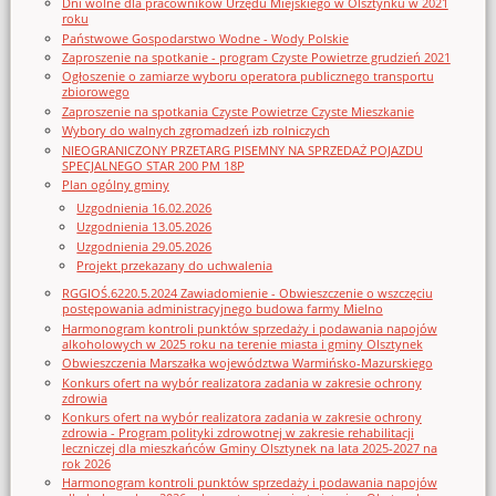
Dni wolne dla pracowników Urzędu Miejskiego w Olsztynku w 2021
roku
Państwowe Gospodarstwo Wodne - Wody Polskie
Zaproszenie na spotkanie - program Czyste Powietrze grudzień 2021
Ogłoszenie o zamiarze wyboru operatora publicznego transportu
zbiorowego
Zaproszenie na spotkania Czyste Powietrze Czyste Mieszkanie
Wybory do walnych zgromadzeń izb rolniczych
NIEOGRANICZONY PRZETARG PISEMNY NA SPRZEDAŻ POJAZDU
SPECJALNEGO STAR 200 PM 18P
Plan ogólny gminy
Uzgodnienia 16.02.2026
Uzgodnienia 13.05.2026
Uzgodnienia 29.05.2026
Projekt przekazany do uchwalenia
RGGIOŚ.6220.5.2024 Zawiadomienie - Obwieszczenie o wszczęciu
postępowania administracyjnego budowa farmy Mielno
Harmonogram kontroli punktów sprzedaży i podawania napojów
alkoholowych w 2025 roku na terenie miasta i gminy Olsztynek
Obwieszczenia Marszałka województwa Warmińsko-Mazurskiego
Konkurs ofert na wybór realizatora zadania w zakresie ochrony
zdrowia
Konkurs ofert na wybór realizatora zadania w zakresie ochrony
zdrowia - Program polityki zdrowotnej w zakresie rehabilitacji
leczniczej dla mieszkańców Gminy Olsztynek na lata 2025-2027 na
rok 2026
Harmonogram kontroli punktów sprzedaży i podawania napojów