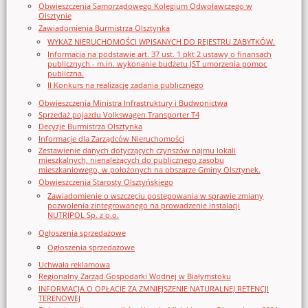
Obwieszczenia Samorządowego Kolegium Odwoławczego w
Olsztynie
Zawiadomienia Burmistrza Olsztynka
WYKAZ NIERUCHOMOŚCI WPISANYCH DO REJESTRU ZABYTKÓW.
Informacja na podstawie art. 37 ust. 1 pkt 2 ustawy o finansach
publicznych - m.in. wykonanie budżetu JST umorzenia pomoc
publiczna.
II Konkurs na realizację zadania publicznego
Obwieszczenia Ministra Infrastruktury i Budwonictwa
Sprzedaż pojazdu Volkswagen Transporter T4
Decyzje Burmistrza Olsztynka
Informacje dla Zarządców Nieruchomości
Zestawienie danych dotyczących czynszów najmu lokali
mieszkalnych, nienależących do publicznego zasobu
mieszkaniowego, w położonych na obszarze Gminy Olsztynek.
Obwieszczenia Starosty Olsztyńskiego
Zawiadomienie o wszczęciu postępowania w sprawie zmiany
pozwolenia zintegrowanego na prowadzenie instalacji
NUTRIPOL Sp. z o.o.
Ogłoszenia sprzedażowe
Ogłoszenia sprzedażowe
Uchwała reklamowa
Regionalny Zarząd Gospodarki Wodnej w Białymstoku
INFORMACJA O OPŁACIE ZA ZMNIEJSZENIE NATURALNEJ RETENCJI
TERENOWEJ