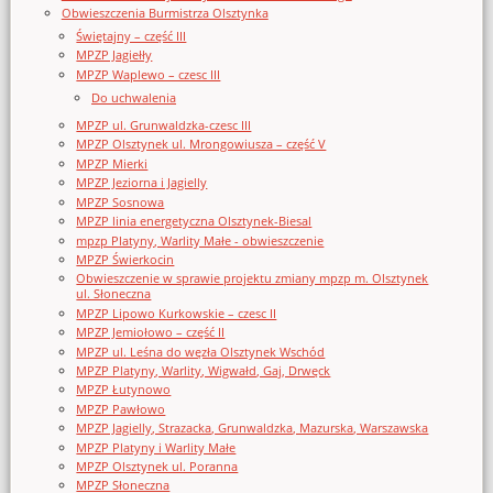
Obwieszczenia Burmistrza Olsztynka
Świętajny – część III
MPZP Jagiełły
MPZP Waplewo – czesc III
Do uchwalenia
MPZP ul. Grunwaldzka-czesc III
MPZP Olsztynek ul. Mrongowiusza – część V
MPZP Mierki
MPZP Jeziorna i Jagielly
MPZP Sosnowa
MPZP linia energetyczna Olsztynek-Biesal
mpzp Platyny, Warlity Małe - obwieszczenie
MPZP Świerkocin
Obwieszczenie w sprawie projektu zmiany mpzp m. Olsztynek
ul. Słoneczna
MPZP Lipowo Kurkowskie – czesc II
MPZP Jemiołowo – część II
MPZP ul. Leśna do węzła Olsztynek Wschód
MPZP Platyny, Warlity, Wigwałd, Gaj, Drwęck
MPZP Łutynowo
MPZP Pawłowo
MPZP Jagielly, Strazacka, Grunwaldzka, Mazurska, Warszawska
MPZP Platyny i Warlity Małe
MPZP Olsztynek ul. Poranna
MPZP Słoneczna