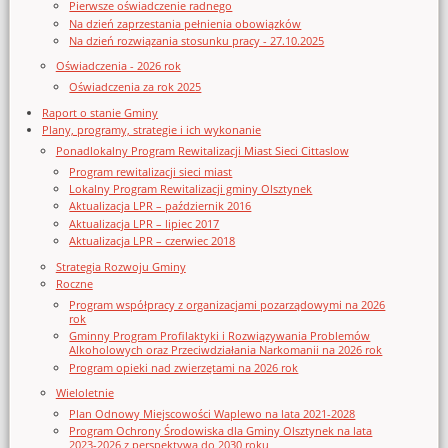
Pierwsze oświadczenie radnego
Na dzień zaprzestania pełnienia obowiązków
Na dzień rozwiązania stosunku pracy - 27.10.2025
Oświadczenia - 2026 rok
Oświadczenia za rok 2025
Raport o stanie Gminy
Plany, programy, strategie i ich wykonanie
Ponadlokalny Program Rewitalizacji Miast Sieci Cittaslow
Program rewitalizacji sieci miast
Lokalny Program Rewitalizacji gminy Olsztynek
Aktualizacja LPR – październik 2016
Aktualizacja LPR – lipiec 2017
Aktualizacja LPR – czerwiec 2018
Strategia Rozwoju Gminy
Roczne
Program współpracy z organizacjami pozarządowymi na 2026
rok
Gminny Program Profilaktyki i Rozwiązywania Problemów
Alkoholowych oraz Przeciwdziałania Narkomanii na 2026 rok
Program opieki nad zwierzętami na 2026 rok
Wieloletnie
Plan Odnowy Miejscowości Waplewo na lata 2021-2028
Program Ochrony Środowiska dla Gminy Olsztynek na lata
2023-2026 z perspektywą do 2030 roku