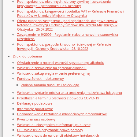
Podinspektor ds. obronnych, obrony cywilnej i zarządzania
kryzysowego - pełnomocnik ds. ochrony
Podinspektor ds. księgowości i podatku VAT w Referacie Finansów i
Podatków w Urzędzie Miejskim w Olsztynku
Oferta pracy na zastępstwo - podinspektor ds. drogownictwa w
Referacie Inwestycji i Ochrony Środowiska Urzędu Miejskiego w
Olsztynku - 26.07.2022
Zarządzenie nr 9/2009 - Regulamin naboru na wolne stanowiska
urzędnicze.
Podinspektor ds. gospodarki wodno–ściekowej w Referacie
Inwestycji i Ochrony Środowiska - 25.10.2022
Druki do pobrania
Oświadczenie o rocznej wartości sprzedanego alkoholu
Wniosek o zezwolenie na sprzedaz alkoholu
Wniosek o zakup węgla w cenie preferencyjnej
Fundusz Sołecki - dokumenty
Zmiana zadania funduszu sołeckiego
Wniosek o wydanie odpisu aktu urodzenia, małżeństwa lub zgonu
Przedłużenie terminu płatności z powodu COVID-19
Deklaracje podatkowe
Informacje podatkowe
Dofinansowanie kształcenia młodocianych pracowników
Kwestonariusz osobowy
Wniosek o udostępnienie informacji publicznej
PPF Wniosek o przyznanie prawa pomocy
Wniosek o wpis do ewidencji obiektów hotelarskich