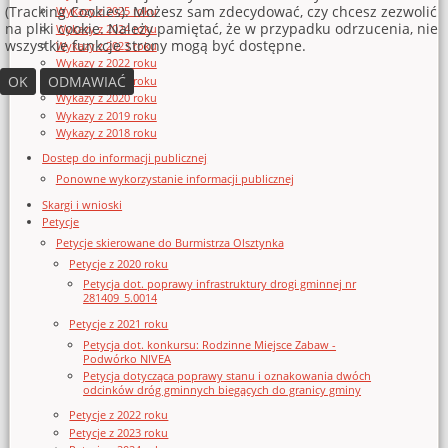
(Tracking Cookies). Możesz sam zdecydować, czy chcesz zezwolić
Wykazy z 2025 roku
na pliki cookie. Należy pamiętać, że w przypadku odrzucenia, nie
Wykazy z 2024 roku
wszystkie funkcje strony mogą być dostępne.
Wykazy z 2023 roku
Wykazy z 2022 roku
OK
ODMAWIAĆ
Wykazy z 2021 roku
Wykazy z 2020 roku
Wykazy z 2019 roku
Wykazy z 2018 roku
Dostęp do informacji publicznej
Ponowne wykorzystanie informacji publicznej
Skargi i wnioski
Petycje
Petycje skierowane do Burmistrza Olsztynka
Petycje z 2020 roku
Petycja dot. poprawy infrastruktury drogi gminnej nr
281409_5.0014
Petycje z 2021 roku
Petycja dot. konkursu: Rodzinne Miejsce Zabaw -
Podwórko NIVEA
Petycja dotycząca poprawy stanu i oznakowania dwóch
odcinków dróg gminnych biegących do granicy gminy
Petycje z 2022 roku
Petycje z 2023 roku