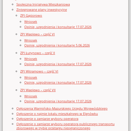
Społeczna Inicjatywa Mieszkaniowa
Zintegrowane plany inwestycyjne
ZPI Gąsiorowo
Wniosek
Opinie, uzgodnienia i konsultacje 17.07.2026
ZPI Waplewo – część VI
Wniosek
Opinie, uzgodnienia i konsultacje 5.06.2026
ZPI Łutynowo – część II
Wniosek
Opinie, uzgodnienia i konsultacje 17.07.2026
ZPI Witramowo – część VI
Wniosek
Opinie, uzgodnienia i konsultacje 17.07.2026
ZPI Waplewo – część VII
Wniosek
Opinie, uzgodnienia i konsultacje 17.07.2026
Ogłoszenia Warmińsko-Mazurskiego Urzędu Wojewódzkiego
Ogłoszenie o najmie lokalu mieszkalnego w Elgnówku
Ogłoszenie o zamiarze wyboru operatora
Ogłoszenie o zamiarze wyboru operatora publicznego transportu
zbiorowego w trybie przetargu nieograniczonego