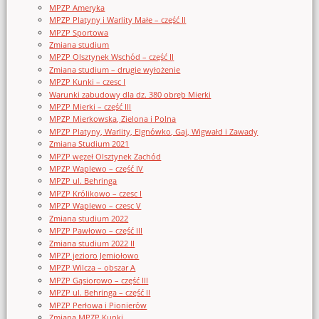
MPZP Ameryka
MPZP Platyny i Warlity Małe – część II
MPZP Sportowa
Zmiana studium
MPZP Olsztynek Wschód – część II
Zmiana studium – drugie wyłożenie
MPZP Kunki – czesc I
Warunki zabudowy dla dz. 380 obręb Mierki
MPZP Mierki – część III
MPZP Mierkowska, Zielona i Polna
MPZP Platyny, Warlity, Elgnówko, Gaj, Wigwałd i Zawady
Zmiana Studium 2021
MPZP węzeł Olsztynek Zachód
MPZP Waplewo – część IV
MPZP ul. Behringa
MPZP Królikowo – czesc I
MPZP Waplewo – czesc V
Zmiana studium 2022
MPZP Pawłowo – część III
Zmiana studium 2022 II
MPZP jezioro Jemiołowo
MPZP Wilcza – obszar A
MPZP Gąsiorowo – część III
MPZP ul. Behringa – część II
MPZP Perłowa i Pionierów
Zmiana MPZP Kunki