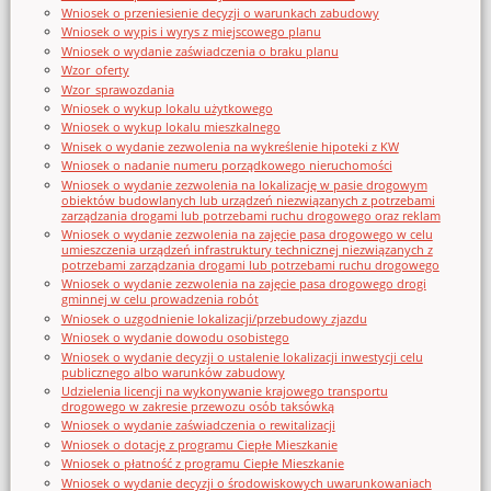
Wniosek o przeniesienie decyzji o warunkach zabudowy
Wniosek o wypis i wyrys z miejscowego planu
Wniosek o wydanie zaświadczenia o braku planu
Wzor_oferty
Wzor_sprawozdania
Wniosek o wykup lokalu użytkowego
Wniosek o wykup lokalu mieszkalnego
Wnisek o wydanie zezwolenia na wykreślenie hipoteki z KW
Wniosek o nadanie numeru porządkowego nieruchomości
Wniosek o wydanie zezwolenia na lokalizację w pasie drogowym
obiektów budowlanych lub urządzeń niezwiązanych z potrzebami
zarządzania drogami lub potrzebami ruchu drogowego oraz reklam
Wniosek o wydanie zezwolenia na zajęcie pasa drogowego w celu
umieszczenia urządzeń infrastruktury technicznej niezwiązanych z
potrzebami zarządzania drogami lub potrzebami ruchu drogowego
Wniosek o wydanie zezwolenia na zajęcie pasa drogowego drogi
gminnej w celu prowadzenia robót
Wniosek o uzgodnienie lokalizacji/przebudowy zjazdu
Wniosek o wydanie dowodu osobistego
Wniosek o wydanie decyzji o ustalenie lokalizacji inwestycji celu
publicznego albo warunków zabudowy
Udzielenia licencji na wykonywanie krajowego transportu
drogowego w zakresie przewozu osób taksówką
Wniosek o wydanie zaświadczenia o rewitalizacji
Wniosek o dotację z programu Ciepłe Mieszkanie
Wniosek o płatność z programu Ciepłe Mieszkanie
Wniosek o wydanie decyzji o środowiskowych uwarunkowaniach