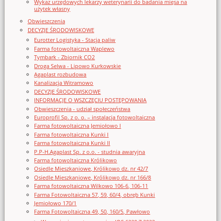
Wykaz urzędowych lekarzy weterynarii do badania mięsa na
użytek własny
Obwieszczenia
DECYZJE ŚRODOWISKOWE
Eurotter Logistyka - Stacja paliw
Farma fotowoltaiczna Waplewo
Tymbark - Zbiornik CO2
Droga Selwa - Lipowo Kurkowskie
Agaplast rozbudowa
Kanalizacja Witramowo
DECYZJE ŚRODOWISKOWE
INFORMACJE O WSZCZĘCIU POSTĘPOWANIA
Obwieszczenia - udział społeczeństwa
Europrofil Sp. z o. o. – instalacja fotowoltaiczna
Farma fotowoltaiczna Jemiołowo I
Farma fotowoltaiczna Kunki I
Farma fotowoltaiczna Kunki II
P.P-H.Agaplast Sp. z o.o. - studnia awaryjna
Farma fotowoltaiczna Królikowo
Osiedle Mieszkaniowe, Królikowo dz. nr 42/7
Osiedle Mieszkaniowe, Królikowo dz. nr 166/8
Farma fotowoltaiczna Wilkowo 106-6, 106-11
Farma Fotowoltaiczna 57, 59, 60/4, obręb Kunki
Jemiołowo 170/1
Farma Fotowoltaiczna 49, 50, 160/5, Pawłowo