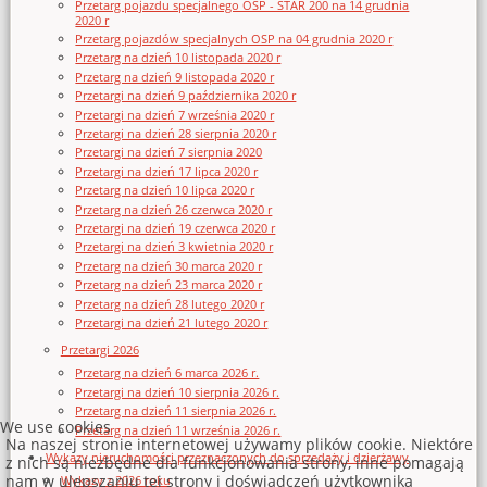
Przetarg pojazdu specjalnego OSP - STAR 200 na 14 grudnia
2020 r
Przetarg pojazdów specjalnych OSP na 04 grudnia 2020 r
Przetarg na dzień 10 listopada 2020 r
Przetarg na dzień 9 listopada 2020 r
Przetargi na dzień 9 października 2020 r
Przetargi na dzień 7 września 2020 r
Przetargi na dzień 28 sierpnia 2020 r
Przetargi na dzień 7 sierpnia 2020
Przetargi na dzień 17 lipca 2020 r
Przetarg na dzień 10 lipca 2020 r
Przetarg na dzień 26 czerwca 2020 r
Przetargi na dzień 19 czerwca 2020 r
Przetargi na dzień 3 kwietnia 2020 r
Przetarg na dzień 30 marca 2020 r
Przetarg na dzień 23 marca 2020 r
Przetarg na dzień 28 lutego 2020 r
Przetargi na dzień 21 lutego 2020 r
Przetargi 2026
Przetarg na dzień 6 marca 2026 r.
Przetargi na dzień 10 sierpnia 2026 r.
Przetarg na dzień 11 sierpnia 2026 r.
We use cookies
Przetarg na dzień 11 września 2026 r.
Na naszej stronie internetowej używamy plików cookie. Niektóre
Wykazy nieruchomości przeznaczonych do sprzedaży i dzierżawy
z nich są niezbędne dla funkcjonowania strony, inne pomagają
nam w ulepszaniu tej strony i doświadczeń użytkownika
Wykazy z 2026 roku