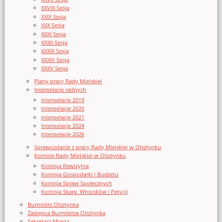
XXVIII Sesja
XXIX Sesja
XXX Sesja
XXXI Sesja
XXXII Sesja
XXXIII Sesja
XXXIV Sesja
XXXV Sesja
Plany pracy Rady Miejskiej
Interpelacje radnych
Interpelacje 2019
Interpelacje 2020
Interpelacje 2021
Interpelacje 2024
Interpelacje 2026
Sprawozdanie z pracy Rady Miejskiej w Olsztynku
Komisje Rady Miejskiej w Olsztynku
Komisja Rewizyjna
Komisja Gospodarki i Budżetu
Komisja Spraw Społecznych
Komisja Skarg, Wniosków i Petycji
Burmistrz Olsztynka
Zastępca Burmistrza Olsztynka
Sekretarz Miasta