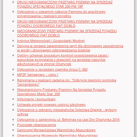
DRUGI NIEOGRANICZONY PRZETARG PISEMNY NA SPRZEDAŻ
POJAZDU SPECJALNEGO STAR 200 PM 18P
Ogłoszenie o otwartym naborze Partnera do wspólnego
przygotowania i realizacji projektu
DRUGI NIEOGRANICZONY PRZETARG PISEMNY NA SPRZEDAŻ
POJAZDU OSOBOWEGO FIAT DOBLO
NIEOGRANICZONY PRZETARG PISEMNY NA SPRZEDAŻ POJAZDU
OSOBOWEGO FIAT DOBLO
Instytut Meteorologii i Gospodarki Wodnej
Decyzja w sprawie zatwierdzenia taryf dla zbiorowego zaopatrzenia
w wodę i zbiorowego odprowadzania ścieków
Ogólny schemat procedury kontroli przestrzegania zasad i
warunków korzystania z zezwoleń na sprzedaż napojów
alkoholowych w gminie Olsztynek
Ogłoszenie o sprzedaży ciągnika Ursus C-360
MPZP Samagowo – czesc I
Rezygnacja z realizacji zadania pn. "Odkrycie tajemnic pomnika
Tannenbergu"
Nieograniczony Przetargu Pisemny Na Sprzedaż Pojazdu
Specjalnego Marki Star_200
Informacje i komunikaty
Uchwała projekt nowego ustroju szkolnego
Ogłoszenie o zebraniu mieszkańców Sołectwa Drwęck - wybory
sołtysa
Ogłoszenie o zamknięciu ul. Behringa na czas Dni Olsztynka 2016
Pozostałe obwieszczenia
Samorząd Województwa Warmińsko-Mazurskiego
Obwieszczenia Wojewody Warmińsko-Mazurskiego