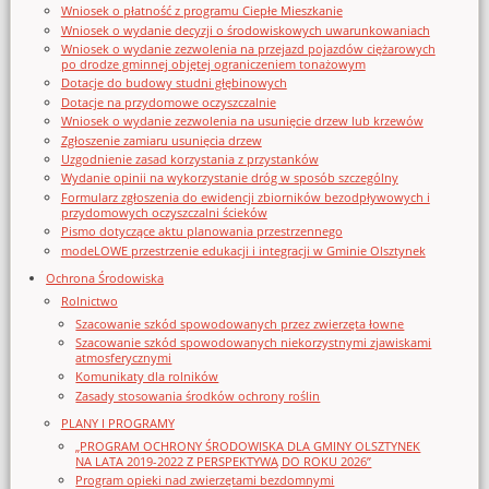
Wniosek o płatność z programu Ciepłe Mieszkanie
Wniosek o wydanie decyzji o środowiskowych uwarunkowaniach
Wniosek o wydanie zezwolenia na przejazd pojazdów ciężarowych
po drodze gminnej objętej ograniczeniem tonażowym
Dotacje do budowy studni głębinowych
Dotacje na przydomowe oczyszczalnie
Wniosek o wydanie zezwolenia na usunięcie drzew lub krzewów
Zgłoszenie zamiaru usunięcia drzew
Uzgodnienie zasad korzystania z przystanków
Wydanie opinii na wykorzystanie dróg w sposób szczególny
Formularz zgłoszenia do ewidencji zbiorników bezodpływowych i
przydomowych oczyszczalni ścieków
Pismo dotyczące aktu planowania przestrzennego
modeLOWE przestrzenie edukacji i integracji w Gminie Olsztynek
Ochrona Środowiska
Rolnictwo
Szacowanie szkód spowodowanych przez zwierzęta łowne
Szacowanie szkód spowodowanych niekorzystnymi zjawiskami
atmosferycznymi
Komunikaty dla rolników
Zasady stosowania środków ochrony roślin
PLANY I PROGRAMY
„PROGRAM OCHRONY ŚRODOWISKA DLA GMINY OLSZTYNEK
NA LATA 2019-2022 Z PERSPEKTYWĄ DO ROKU 2026”
Program opieki nad zwierzętami bezdomnymi