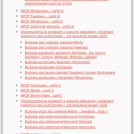
elektroenergetycznej nn 0,4 kV
MPZP Witramowo – część IV
MPZP Pawłowo – część IV
MPZP Witramowo – część V
MPZP Olsztynek Wschód – część III
Obwieszczenia w sprawach o warunki zabudowy i lokalizacji
inwestycji celu publicznego – rok wszczęcia sprawy 2025
Budowa sieci niskiego napięcia Mierki
Budowa sieci niskiego napięcia Pawłowo
Budowa kanalizacji sanitarnej Elgnówko, Gaj, Łęciny,
Świętajny, Tolejny, Wigwałd, Wilkowo, Zawady
Budowa wodociągu Waplewo-Witramowo
Budowa wodociągu Królikowo
Budowa sieci wodociągowej Swaderki-Lipowo Kurkowskie
Budowa wodociągu i kanalizacji Witramowo
MPZP Jemiołowo - część II
MPZP Mierki - część V
MPZP Warlity Małe - część I
Obwieszczenia w sprawach o warunki zabudowy i lokalizacji
inwestycji celu publicznego – rok wszczęcia sprawy 2026
Budowa drogi dla rowerów Mierki – Swaderki - Etap 1
Budowa sieci elektroenergetycznej Królikowo
Budowa sieci elektroenergetycznej Marózek
Budowa sieci elektroenergetycznej Jemiołowo