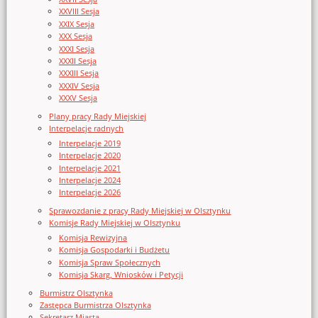
XXVIII Sesja
XXIX Sesja
XXX Sesja
XXXI Sesja
XXXII Sesja
XXXIII Sesja
XXXIV Sesja
XXXV Sesja
Plany pracy Rady Miejskiej
Interpelacje radnych
Interpelacje 2019
Interpelacje 2020
Interpelacje 2021
Interpelacje 2024
Interpelacje 2026
Sprawozdanie z pracy Rady Miejskiej w Olsztynku
Komisje Rady Miejskiej w Olsztynku
Komisja Rewizyjna
Komisja Gospodarki i Budżetu
Komisja Spraw Społecznych
Komisja Skarg, Wniosków i Petycji
Burmistrz Olsztynka
Zastępca Burmistrza Olsztynka
Sekretarz Miasta