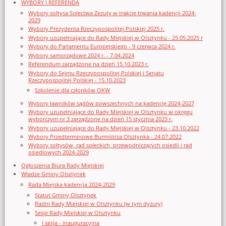
WYBORY I REFERENDA
Wybory sołtysa Sołectwa Zezuty w trakcie trwania kadencji 2024-
2029
Wybory Prezydenta Rzeczypospolitej Polskiej 2025 r.
Wybory uzupełniające do Rady Miejskiej w Olsztynku - 25.05.2025 r
Wybory do Parlamentu Europejskiego - 9 czerwca 2024 r.
Wybory samorządowe 2024 r. - 7.04.2024
Referendum zarządzone na dzień 15.10.2023 r.
Wybory do Sejmu Rzeczypospolitej Polskiej i Senatu
Rzeczypospolitej Polskiej - 15.10.2023
Szkolenie dla członków OKW
Wybory ławników sądów powszechnych na kadencję 2024-2027
Wybory uzupełniające do Rady Miejskiej w Olsztynku w okręgu
wyborczym nr 3 zarządzone na dzień 15 stycznia 2023 r.
Wybory uzupełniające do Rady Miejskiej w Olsztynku - 23.10.2022
Wybory Przedterminowe Burmistrza Olsztynka - 24.07.2022
Wybory sołtysów, rad sołeckich, przewodniczących osiedli i rad
osiedlowych 2024-2029
Ogłoszenia Biura Rady Miejskiej
Władze Gminy Olsztynek
Rada Miejska kadencja 2024-2029
Statut Gminy Olsztynek
Radni Rady Miejskiej w Olsztynku (w tym dyżury)
Sesje Rady Miejskiej w Olsztynku
I sesja - inauguracyjna