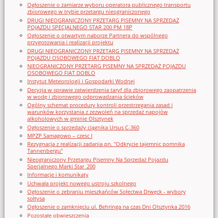
Ogłoszenie o zamiarze wyboru operatora publicznego transportu
zbiorowego w trybie przetargu nieograniczonego
DRUGI NIEOGRANICZONY PRZETARG PISEMNY NA SPRZEDAŻ
POJAZDU SPECJALNEGO STAR 200 PM 18P
Ogłoszenie o otwartym naborze Partnera do wspólnego
przygotowania i realizacji projektu
DRUGI NIEOGRANICZONY PRZETARG PISEMNY NA SPRZEDAŻ
POJAZDU OSOBOWEGO FIAT DOBLO
NIEOGRANICZONY PRZETARG PISEMNY NA SPRZEDAŻ POJAZDU
OSOBOWEGO FIAT DOBLO
Instytut Meteorologii i Gospodarki Wodnej
Decyzja w sprawie zatwierdzenia taryf dla zbiorowego zaopatrzenia
w wodę i zbiorowego odprowadzania ścieków
Ogólny schemat procedury kontroli przestrzegania zasad i
warunków korzystania z zezwoleń na sprzedaż napojów
alkoholowych w gminie Olsztynek
Ogłoszenie o sprzedaży ciągnika Ursus C-360
MPZP Samagowo – czesc I
Rezygnacja z realizacji zadania pn. "Odkrycie tajemnic pomnika
Tannenbergu"
Nieograniczony Przetargu Pisemny Na Sprzedaż Pojazdu
Specjalnego Marki Star_200
Informacje i komunikaty
Uchwała projekt nowego ustroju szkolnego
Ogłoszenie o zebraniu mieszkańców Sołectwa Drwęck - wybory
sołtysa
Ogłoszenie o zamknięciu ul. Behringa na czas Dni Olsztynka 2016
Pozostałe obwieszczenia