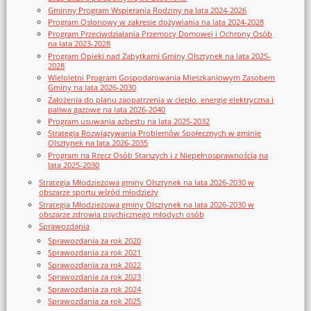
Gminny Program Wspierania Rodziny na lata 2024-2026
Program Osłonowy w zakresie dożywiania na lata 2024-2028
Program Przeciwdziałania Przemocy Domowej i Ochrony Osób
na lata 2023-2028
Program Opieki nad Zabytkami Gminy Olsztynek na lata 2025-
2028
Wieloletni Program Gospodarowania Mieszkaniowym Zasobem
Gminy na lata 2026-2030
Założenia do planu zaopatrzenia w ciepło, energię elektryczna i
paliwa gazowe na lata 2026-2040
Program usuwania azbestu na lata 2025-2032
Strategia Rozwiązywania Problemów Społecznych w gminie
Olsztynek na lata 2026-2035
Program na Rzecz Osób Starszych i z Niepełnosprawnością na
lata 2025-2030
Strategia Młodzieżowa gminy Olsztynek na lata 2026-2030 w
obszarze sportu wśród młodzieży
Strategia Młodzieżowa gminy Olsztynek na lata 2026-2030 w
obszarze zdrowia psychicznego młodych osób
Sprawozdania
Sprawozdania za rok 2020
Sprawozdania za rok 2021
Sprawozdania za rok 2022
Sprawozdania za rok 2023
Sprawozdania za rok 2024
Sprawozdania za rok 2025