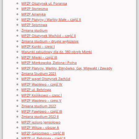
MPZP Olsztynek ul. Poranna
MPZP Słoneczna
MPZP Ameryka
MPZP Platyny i Warlity Małe – część II
MPZP Sportowa
Zmiana studium
MPZP Olsztynek Wschód – część II
Zmiana studium – drugie wyłożenie
MPZP Kunki – czesc I
Warunki zabudowy dla dz. 380 obręb Mierki
MPZP Mierki – część III
MPZP Mierkowska, Zielona i Polna
MPZP Platyny, Warlity, Elgnówko, Gaj, Wigwałd i Zawady
Zmiana Studium 2021
MPZP węzeł Olsztynek Zachód
MPZP Waplewo – część IV
MPZP ul. Behringa
MPZP Królikowo – czesc I
MPZP Waplewo – czesc V
Zmiana studium 2022
MPZP Pawłowo – część III
Zmiana studium 2022 II
MPZP jezioro Jemiołowo
MPZP Wilcza – obszar A
MPZP Gąsiorowo – część III
MPZP ul. Behringa – część II