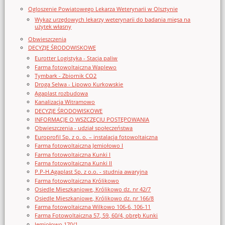
Ogloszenie Powiatowego Lekarza Weterynarii w Olsztynie
Wykaz urzędowych lekarzy weterynarii do badania mięsa na
użytek własny
Obwieszczenia
DECYZJE ŚRODOWISKOWE
Eurotter Logistyka - Stacja paliw
Farma fotowoltaiczna Waplewo
Tymbark - Zbiornik CO2
Droga Selwa - Lipowo Kurkowskie
Agaplast rozbudowa
Kanalizacja Witramowo
DECYZJE ŚRODOWISKOWE
INFORMACJE O WSZCZĘCIU POSTĘPOWANIA
Obwieszczenia - udział społeczeństwa
Europrofil Sp. z o. o. – instalacja fotowoltaiczna
Farma fotowoltaiczna Jemiołowo I
Farma fotowoltaiczna Kunki I
Farma fotowoltaiczna Kunki II
P.P-H.Agaplast Sp. z o.o. - studnia awaryjna
Farma fotowoltaiczna Królikowo
Osiedle Mieszkaniowe, Królikowo dz. nr 42/7
Osiedle Mieszkaniowe, Królikowo dz. nr 166/8
Farma fotowoltaiczna Wilkowo 106-6, 106-11
Farma Fotowoltaiczna 57, 59, 60/4, obręb Kunki
Jemiołowo 170/1