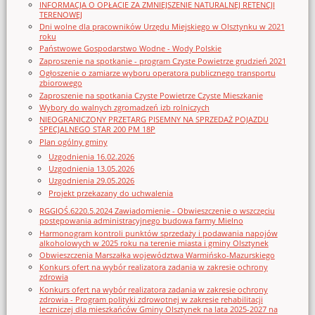
INFORMACJA O OPŁACIE ZA ZMNIEJSZENIE NATURALNEJ RETENCJI
TERENOWEJ
Dni wolne dla pracowników Urzędu Miejskiego w Olsztynku w 2021
roku
Państwowe Gospodarstwo Wodne - Wody Polskie
Zaproszenie na spotkanie - program Czyste Powietrze grudzień 2021
Ogłoszenie o zamiarze wyboru operatora publicznego transportu
zbiorowego
Zaproszenie na spotkania Czyste Powietrze Czyste Mieszkanie
Wybory do walnych zgromadzeń izb rolniczych
NIEOGRANICZONY PRZETARG PISEMNY NA SPRZEDAŻ POJAZDU
SPECJALNEGO STAR 200 PM 18P
Plan ogólny gminy
Uzgodnienia 16.02.2026
Uzgodnienia 13.05.2026
Uzgodnienia 29.05.2026
Projekt przekazany do uchwalenia
RGGIOŚ.6220.5.2024 Zawiadomienie - Obwieszczenie o wszczęciu
postępowania administracyjnego budowa farmy Mielno
Harmonogram kontroli punktów sprzedaży i podawania napojów
alkoholowych w 2025 roku na terenie miasta i gminy Olsztynek
Obwieszczenia Marszałka województwa Warmińsko-Mazurskiego
Konkurs ofert na wybór realizatora zadania w zakresie ochrony
zdrowia
Konkurs ofert na wybór realizatora zadania w zakresie ochrony
zdrowia - Program polityki zdrowotnej w zakresie rehabilitacji
leczniczej dla mieszkańców Gminy Olsztynek na lata 2025-2027 na