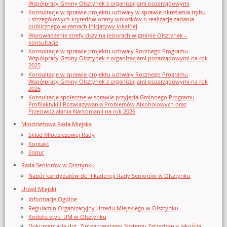
Współpracy Gminy Olsztynek z organizacjami pozarządowymi
Konsultacje w sprawie projektu uchwały w sprawie określenia trybu
i szczegółowych kryteriów oceny wniosków o realizację zadania
publicznego w ramach inicjatywy lokalnej
Wprowadzenie strefy ciszy na jeziorach w gminie Olsztynek –
konsultacje
Konsultacje w sprawie projektu uchwały Rocznego Programu
Współpracy Gminy Olsztynek z organizacjami pozarządowymi na rok
2025
Konsultacje w sprawie projektu uchwały Rocznego Programu
Współpracy Gminy Olsztynek z organizacjami pozarządowymi na rok
2026
Konsultacje społeczne w sprawie przyjęcia Gminnego Programu
Profilaktyki i Rozwiązywania Problemów Alkoholowych oraz
Przeciwdziałania Narkomanii na rok 2026
Młodzieżowa Rada Miejska
Skład Młodzieżowej Rady
Kontakt
Statut
Rada Seniorów w Olsztynku
Nabór kandydatów do II kadencji Rady Seniorów w Olsztynku
Urząd Miejski
Informacje Ogólne
Regulamin Organizacyjny Urzedu Miejskiego w Olsztynku
Kodeks etyki UM w Olsztynku
Dokumentacja dot. Zintegrowanego Systemu Zarządzania Jakością