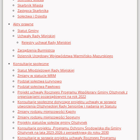
Skarbnik Miasta
Zastępca Skarbnika
Sołectwa i Osiedla
Akty prawne
Statut Gminy
Uchwały Rady Miejskiej
Rejestry uchwał Rady Miejskiej
Zarządzenia Burmistrza
Dziennik Urzędowy Województwa Warmińsko-Mazurskiego
Konsultacje społeczne
Statut Młodzieżowej Rady Miejskiej
Zmiany w statucie MRM
Podział sołectwa Łutynowo
Podział sołectwa Pawłowo
Projekt uchwały Rocznego Programu Współpracy Gminy Olsztynek z
organizacjami pozarządowymi na rok 2022
Konsultacje społeczne dotyczące projektu uchwały w sprawie
utworzenia Olsztyneckiej Rady Seniorów i nadania jej Statutu
Zmiany rodzaju miejscowości Kąpity
Zmiany rodzaju miejscowości Spoguny
Projekty statutów sołectw gminy Olsztynek
Konsultacje projektu „Programu Ochrony Środowiska dla Gminy
Olsztynek na lata 2023-2026 z perspektywą do roku 2030
Konsultacje w sprawie projektu uchwały Rocznego Programu