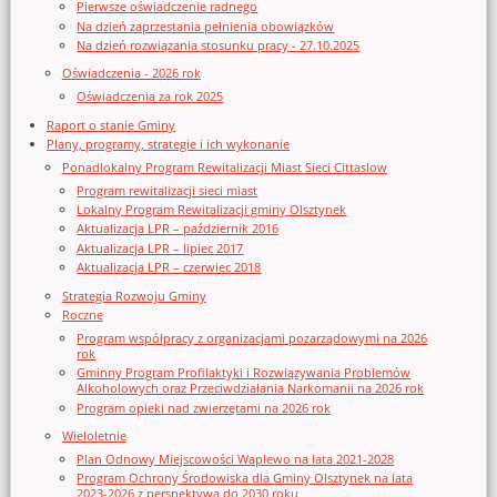
Pierwsze oświadczenie radnego
Na dzień zaprzestania pełnienia obowiązków
Na dzień rozwiązania stosunku pracy - 27.10.2025
Oświadczenia - 2026 rok
Oświadczenia za rok 2025
Raport o stanie Gminy
Plany, programy, strategie i ich wykonanie
Ponadlokalny Program Rewitalizacji Miast Sieci Cittaslow
Program rewitalizacji sieci miast
Lokalny Program Rewitalizacji gminy Olsztynek
Aktualizacja LPR – październik 2016
Aktualizacja LPR – lipiec 2017
Aktualizacja LPR – czerwiec 2018
Strategia Rozwoju Gminy
Roczne
Program współpracy z organizacjami pozarządowymi na 2026
rok
Gminny Program Profilaktyki i Rozwiązywania Problemów
Alkoholowych oraz Przeciwdziałania Narkomanii na 2026 rok
Program opieki nad zwierzętami na 2026 rok
Wieloletnie
Plan Odnowy Miejscowości Waplewo na lata 2021-2028
Program Ochrony Środowiska dla Gminy Olsztynek na lata
2023-2026 z perspektywą do 2030 roku