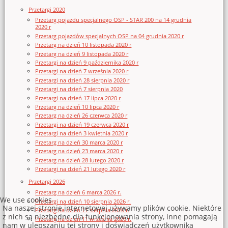
Przetargi 2020
Przetarg pojazdu specjalnego OSP - STAR 200 na 14 grudnia
2020 r
Przetarg pojazdów specjalnych OSP na 04 grudnia 2020 r
Przetarg na dzień 10 listopada 2020 r
Przetarg na dzień 9 listopada 2020 r
Przetargi na dzień 9 października 2020 r
Przetargi na dzień 7 września 2020 r
Przetargi na dzień 28 sierpnia 2020 r
Przetargi na dzień 7 sierpnia 2020
Przetargi na dzień 17 lipca 2020 r
Przetarg na dzień 10 lipca 2020 r
Przetarg na dzień 26 czerwca 2020 r
Przetargi na dzień 19 czerwca 2020 r
Przetargi na dzień 3 kwietnia 2020 r
Przetarg na dzień 30 marca 2020 r
Przetarg na dzień 23 marca 2020 r
Przetarg na dzień 28 lutego 2020 r
Przetargi na dzień 21 lutego 2020 r
Przetargi 2026
Przetarg na dzień 6 marca 2026 r.
We use cookies
Przetargi na dzień 10 sierpnia 2026 r.
Na naszej stronie internetowej używamy plików cookie. Niektóre
Przetarg na dzień 11 sierpnia 2026 r.
z nich są niezbędne dla funkcjonowania strony, inne pomagają
Przetarg na dzień 11 września 2026 r.
nam w ulepszaniu tej strony i doświadczeń użytkownika