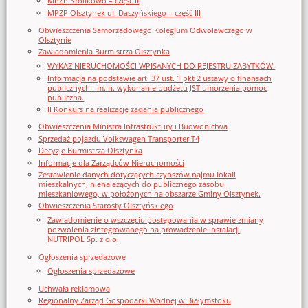
MPZP Królikowo – część II
MPZP Olsztynek ul. Daszyńskiego – część III
Obwieszczenia Samorządowego Kolegium Odwoławczego w
Olsztynie
Zawiadomienia Burmistrza Olsztynka
WYKAZ NIERUCHOMOŚCI WPISANYCH DO REJESTRU ZABYTKÓW.
Informacja na podstawie art. 37 ust. 1 pkt 2 ustawy o finansach
publicznych - m.in. wykonanie budżetu JST umorzenia pomoc
publiczna.
II Konkurs na realizację zadania publicznego
Obwieszczenia Ministra Infrastruktury i Budwonictwa
Sprzedaż pojazdu Volkswagen Transporter T4
Decyzje Burmistrza Olsztynka
Informacje dla Zarządców Nieruchomości
Zestawienie danych dotyczących czynszów najmu lokali
mieszkalnych, nienależących do publicznego zasobu
mieszkaniowego, w położonych na obszarze Gminy Olsztynek.
Obwieszczenia Starosty Olsztyńskiego
Zawiadomienie o wszczęciu postępowania w sprawie zmiany
pozwolenia zintegrowanego na prowadzenie instalacji
NUTRIPOL Sp. z o.o.
Ogłoszenia sprzedażowe
Ogłoszenia sprzedażowe
Uchwała reklamowa
Regionalny Zarząd Gospodarki Wodnej w Białymstoku