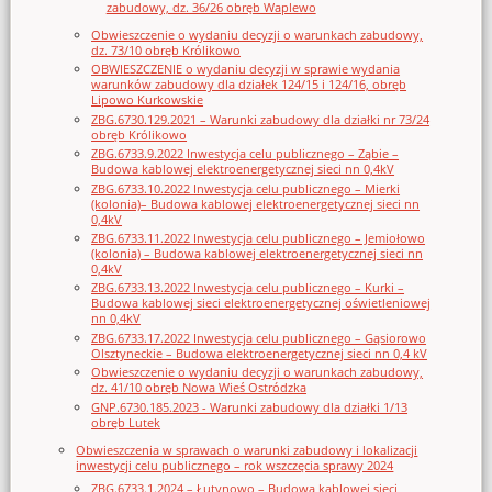
zabudowy, dz. 36/26 obręb Waplewo
Obwieszczenie o wydaniu decyzji o warunkach zabudowy,
dz. 73/10 obręb Królikowo
OBWIESZCZENIE o wydaniu decyzji w sprawie wydania
warunków zabudowy dla działek 124/15 i 124/16, obręb
Lipowo Kurkowskie
ZBG.6730.129.2021 – Warunki zabudowy dla działki nr 73/24
obręb Królikowo
ZBG.6733.9.2022 Inwestycja celu publicznego – Ząbie –
Budowa kablowej elektroenergetycznej sieci nn 0,4kV
ZBG.6733.10.2022 Inwestycja celu publicznego – Mierki
(kolonia)– Budowa kablowej elektroenergetycznej sieci nn
0,4kV
ZBG.6733.11.2022 Inwestycja celu publicznego – Jemiołowo
(kolonia) – Budowa kablowej elektroenergetycznej sieci nn
0,4kV
ZBG.6733.13.2022 Inwestycja celu publicznego – Kurki –
Budowa kablowej sieci elektroenergetycznej oświetleniowej
nn 0,4kV
ZBG.6733.17.2022 Inwestycja celu publicznego – Gąsiorowo
Olsztyneckie – Budowa elektroenergetycznej sieci nn 0,4 kV
Obwieszczenie o wydaniu decyzji o warunkach zabudowy,
dz. 41/10 obręb Nowa Wieś Ostródzka
GNP.6730.185.2023 - Warunki zabudowy dla działki 1/13
obręb Lutek
Obwieszczenia w sprawach o warunki zabudowy i lokalizacji
inwestycji celu publicznego – rok wszczęcia sprawy 2024
ZBG.6733.1.2024 – Łutynowo – Budowa kablowej sieci