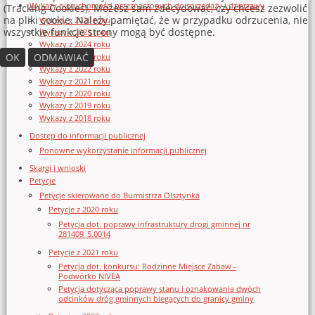
Wykazy nieruchomości przeznaczonych do sprzedaży i dzierżawy
(Tracking Cookies). Możesz sam zdecydować, czy chcesz zezwolić
na pliki cookie. Należy pamiętać, że w przypadku odrzucenia, nie
Wykazy z 2026 roku
wszystkie funkcje strony mogą być dostępne.
Wykazy z 2025 roku
Wykazy z 2024 roku
OK
ODMAWIAĆ
Wykazy z 2023 roku
Wykazy z 2022 roku
Wykazy z 2021 roku
Wykazy z 2020 roku
Wykazy z 2019 roku
Wykazy z 2018 roku
Dostęp do informacji publicznej
Ponowne wykorzystanie informacji publicznej
Skargi i wnioski
Petycje
Petycje skierowane do Burmistrza Olsztynka
Petycje z 2020 roku
Petycja dot. poprawy infrastruktury drogi gminnej nr
281409_5.0014
Petycje z 2021 roku
Petycja dot. konkursu: Rodzinne Miejsce Zabaw -
Podwórko NIVEA
Petycja dotycząca poprawy stanu i oznakowania dwóch
odcinków dróg gminnych biegących do granicy gminy