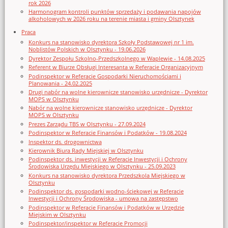
rok 2026
Harmonogram kontroli punktów sprzedaży i podawania napojów
alkoholowych w 2026 roku na terenie miasta i gminy Olsztynek
Praca
Konkurs na stanowisko dyrektora Szkoły Podstawowej nr 1 im.
Noblistów Polskich w Olsztynku - 19.06.2026
Dyrektor Zespołu Szkolno-Przedszkolnego w Waplewie - 14.08.2025
Referent w Biurze Obsługi Interesanta w Referacie Organizacyjnym
Podinspektor w Referacie Gospodarki Nieruchomościami i
Planowania - 24.02.2025
Drugi nabór na wolne kierownicze stanowisko urzędnicze - Dyrektor
MOPS w Olsztynku
Nabór na wolne kierownicze stanowisko urzędnicze - Dyrektor
MOPS w Olsztynku
Prezes Zarządu TBS w Olsztynku - 27.09.2024
Podinspektor w Referacie Finansów i Podatków - 19.08.2024
Inspektor ds. drogownictwa
Kierownik Biura Rady Miejskiej w Olsztynku
Podinspektor ds. inwestycji w Referacie Inwestycji i Ochrony
Środowiska Urzędu Miejskiego w Olsztynku - 25.09.2023
Konkurs na stanowisko dyrektora Przedszkola Miejskiego w
Olsztynku
Podinspektor ds. gospodarki wodno-ściekowej w Referacie
Inwestycji i Ochrony Środowiska - umowa na zastępstwo
Podinspektor w Referacie Finansów i Podatków w Urzędzie
Miejskim w Olsztynku
Podinspektor/inspektor w Referacie Promocji