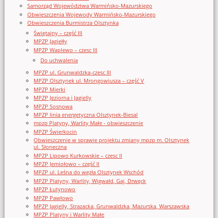
Samorząd Województwa Warmińsko-Mazurskiego
Obwieszczenia Wojewody Warmińsko-Mazurskiego
Obwieszczenia Burmistrza Olsztynka
Świętajny – część III
MPZP Jagiełły
MPZP Waplewo – czesc III
Do uchwalenia
MPZP ul. Grunwaldzka-czesc III
MPZP Olsztynek ul. Mrongowiusza – część V
MPZP Mierki
MPZP Jeziorna i Jagielly
MPZP Sosnowa
MPZP linia energetyczna Olsztynek-Biesal
mpzp Platyny, Warlity Małe - obwieszczenie
MPZP Świerkocin
Obwieszczenie w sprawie projektu zmiany mpzp m. Olsztynek
ul. Słoneczna
MPZP Lipowo Kurkowskie – czesc II
MPZP Jemiołowo – część II
MPZP ul. Leśna do węzła Olsztynek Wschód
MPZP Platyny, Warlity, Wigwałd, Gaj, Drwęck
MPZP Łutynowo
MPZP Pawłowo
MPZP Jagielly, Strazacka, Grunwaldzka, Mazurska, Warszawska
MPZP Platyny i Warlity Małe