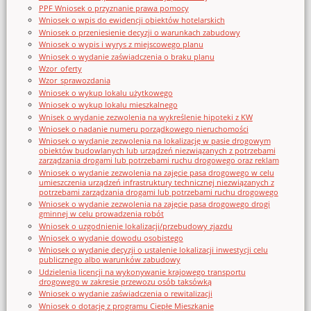
PPF Wniosek o przyznanie prawa pomocy
Wniosek o wpis do ewidencji obiektów hotelarskich
Wniosek o przeniesienie decyzji o warunkach zabudowy
Wniosek o wypis i wyrys z miejscowego planu
Wniosek o wydanie zaświadczenia o braku planu
Wzor_oferty
Wzor_sprawozdania
Wniosek o wykup lokalu użytkowego
Wniosek o wykup lokalu mieszkalnego
Wnisek o wydanie zezwolenia na wykreślenie hipoteki z KW
Wniosek o nadanie numeru porządkowego nieruchomości
Wniosek o wydanie zezwolenia na lokalizację w pasie drogowym
obiektów budowlanych lub urządzeń niezwiązanych z potrzebami
zarządzania drogami lub potrzebami ruchu drogowego oraz reklam
Wniosek o wydanie zezwolenia na zajęcie pasa drogowego w celu
umieszczenia urządzeń infrastruktury technicznej niezwiązanych z
potrzebami zarządzania drogami lub potrzebami ruchu drogowego
Wniosek o wydanie zezwolenia na zajęcie pasa drogowego drogi
gminnej w celu prowadzenia robót
Wniosek o uzgodnienie lokalizacji/przebudowy zjazdu
Wniosek o wydanie dowodu osobistego
Wniosek o wydanie decyzji o ustalenie lokalizacji inwestycji celu
publicznego albo warunków zabudowy
Udzielenia licencji na wykonywanie krajowego transportu
drogowego w zakresie przewozu osób taksówką
Wniosek o wydanie zaświadczenia o rewitalizacji
Wniosek o dotację z programu Ciepłe Mieszkanie