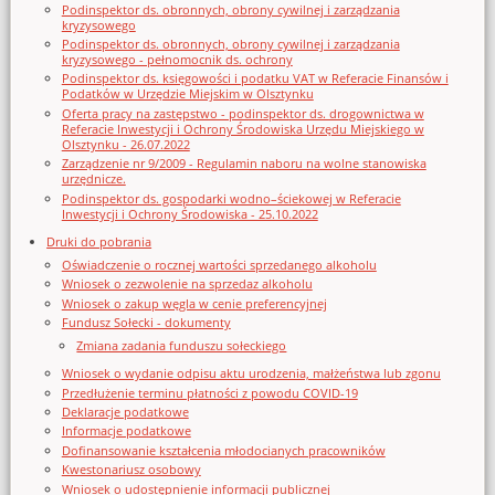
Podinspektor ds. obronnych, obrony cywilnej i zarządzania
kryzysowego
Podinspektor ds. obronnych, obrony cywilnej i zarządzania
kryzysowego - pełnomocnik ds. ochrony
Podinspektor ds. księgowości i podatku VAT w Referacie Finansów i
Podatków w Urzędzie Miejskim w Olsztynku
Oferta pracy na zastępstwo - podinspektor ds. drogownictwa w
Referacie Inwestycji i Ochrony Środowiska Urzędu Miejskiego w
Olsztynku - 26.07.2022
Zarządzenie nr 9/2009 - Regulamin naboru na wolne stanowiska
urzędnicze.
Podinspektor ds. gospodarki wodno–ściekowej w Referacie
Inwestycji i Ochrony Środowiska - 25.10.2022
Druki do pobrania
Oświadczenie o rocznej wartości sprzedanego alkoholu
Wniosek o zezwolenie na sprzedaz alkoholu
Wniosek o zakup węgla w cenie preferencyjnej
Fundusz Sołecki - dokumenty
Zmiana zadania funduszu sołeckiego
Wniosek o wydanie odpisu aktu urodzenia, małżeństwa lub zgonu
Przedłużenie terminu płatności z powodu COVID-19
Deklaracje podatkowe
Informacje podatkowe
Dofinansowanie kształcenia młodocianych pracowników
Kwestonariusz osobowy
Wniosek o udostępnienie informacji publicznej