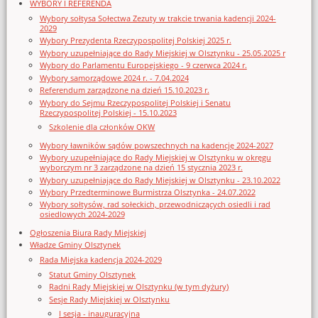
WYBORY I REFERENDA
Wybory sołtysa Sołectwa Zezuty w trakcie trwania kadencji 2024-
2029
Wybory Prezydenta Rzeczypospolitej Polskiej 2025 r.
Wybory uzupełniające do Rady Miejskiej w Olsztynku - 25.05.2025 r
Wybory do Parlamentu Europejskiego - 9 czerwca 2024 r.
Wybory samorządowe 2024 r. - 7.04.2024
Referendum zarządzone na dzień 15.10.2023 r.
Wybory do Sejmu Rzeczypospolitej Polskiej i Senatu
Rzeczypospolitej Polskiej - 15.10.2023
Szkolenie dla członków OKW
Wybory ławników sądów powszechnych na kadencję 2024-2027
Wybory uzupełniające do Rady Miejskiej w Olsztynku w okręgu
wyborczym nr 3 zarządzone na dzień 15 stycznia 2023 r.
Wybory uzupełniające do Rady Miejskiej w Olsztynku - 23.10.2022
Wybory Przedterminowe Burmistrza Olsztynka - 24.07.2022
Wybory sołtysów, rad sołeckich, przewodniczących osiedli i rad
osiedlowych 2024-2029
Ogłoszenia Biura Rady Miejskiej
Władze Gminy Olsztynek
Rada Miejska kadencja 2024-2029
Statut Gminy Olsztynek
Radni Rady Miejskiej w Olsztynku (w tym dyżury)
Sesje Rady Miejskiej w Olsztynku
I sesja - inauguracyjna