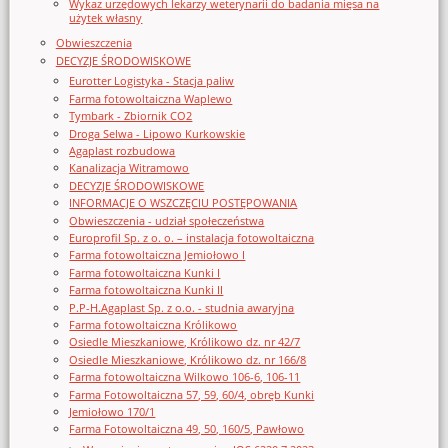
Wykaz urzędowych lekarzy weterynarii do badania mięsa na
użytek własny
Obwieszczenia
DECYZJE ŚRODOWISKOWE
Eurotter Logistyka - Stacja paliw
Farma fotowoltaiczna Waplewo
Tymbark - Zbiornik CO2
Droga Selwa - Lipowo Kurkowskie
Agaplast rozbudowa
Kanalizacja Witramowo
DECYZJE ŚRODOWISKOWE
INFORMACJE O WSZCZĘCIU POSTĘPOWANIA
Obwieszczenia - udział społeczeństwa
Europrofil Sp. z o. o. – instalacja fotowoltaiczna
Farma fotowoltaiczna Jemiołowo I
Farma fotowoltaiczna Kunki I
Farma fotowoltaiczna Kunki II
P.P-H.Agaplast Sp. z o.o. - studnia awaryjna
Farma fotowoltaiczna Królikowo
Osiedle Mieszkaniowe, Królikowo dz. nr 42/7
Osiedle Mieszkaniowe, Królikowo dz. nr 166/8
Farma fotowoltaiczna Wilkowo 106-6, 106-11
Farma Fotowoltaiczna 57, 59, 60/4, obręb Kunki
Jemiołowo 170/1
Farma Fotowoltaiczna 49, 50, 160/5, Pawłowo