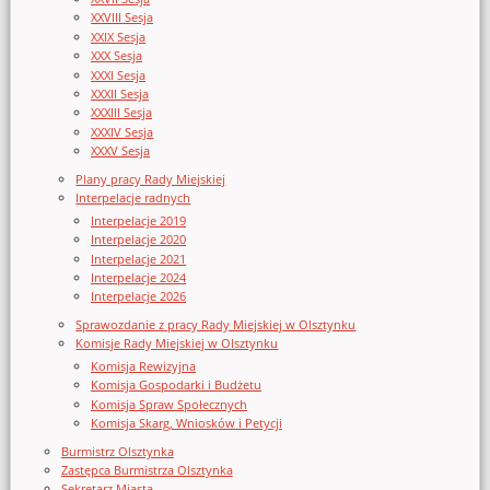
XXVIII Sesja
XXIX Sesja
XXX Sesja
XXXI Sesja
XXXII Sesja
XXXIII Sesja
XXXIV Sesja
XXXV Sesja
Plany pracy Rady Miejskiej
Interpelacje radnych
Interpelacje 2019
Interpelacje 2020
Interpelacje 2021
Interpelacje 2024
Interpelacje 2026
Sprawozdanie z pracy Rady Miejskiej w Olsztynku
Komisje Rady Miejskiej w Olsztynku
Komisja Rewizyjna
Komisja Gospodarki i Budżetu
Komisja Spraw Społecznych
Komisja Skarg, Wniosków i Petycji
Burmistrz Olsztynka
Zastępca Burmistrza Olsztynka
Sekretarz Miasta