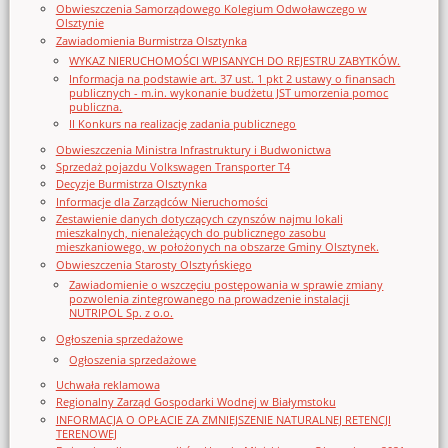
Obwieszczenia Samorządowego Kolegium Odwoławczego w
Olsztynie
Zawiadomienia Burmistrza Olsztynka
WYKAZ NIERUCHOMOŚCI WPISANYCH DO REJESTRU ZABYTKÓW.
Informacja na podstawie art. 37 ust. 1 pkt 2 ustawy o finansach
publicznych - m.in. wykonanie budżetu JST umorzenia pomoc
publiczna.
II Konkurs na realizację zadania publicznego
Obwieszczenia Ministra Infrastruktury i Budwonictwa
Sprzedaż pojazdu Volkswagen Transporter T4
Decyzje Burmistrza Olsztynka
Informacje dla Zarządców Nieruchomości
Zestawienie danych dotyczących czynszów najmu lokali
mieszkalnych, nienależących do publicznego zasobu
mieszkaniowego, w położonych na obszarze Gminy Olsztynek.
Obwieszczenia Starosty Olsztyńskiego
Zawiadomienie o wszczęciu postępowania w sprawie zmiany
pozwolenia zintegrowanego na prowadzenie instalacji
NUTRIPOL Sp. z o.o.
Ogłoszenia sprzedażowe
Ogłoszenia sprzedażowe
Uchwała reklamowa
Regionalny Zarząd Gospodarki Wodnej w Białymstoku
INFORMACJA O OPŁACIE ZA ZMNIEJSZENIE NATURALNEJ RETENCJI
TERENOWEJ