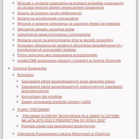
Wniosek o wydanie zezwolenia na przejazd pojazdów ciężarowych
po drodze gminnej objętej ograniczeniem tonażowym
Dotacje do budowy studni głębinowych
Dotacje na przydomowe oczyszczalnie
Wniosek o wydanie zezwolenia na usunięcie drzew lub krzewów
Zgłoszenie zamiaru usunięcia drzew
Uzgodnienie zasad korzystania z przystanków
Wydanie opinii na wykorzystanie dróg w sposób szczególny
Formularz zgłoszenia do ewidencji zbiorników bezodpływowych i
przydomowych oczyszczalni ścieków
Pismo dotyczące aktu planowania przestrzennego
modeLOWE przestrzenie edukacji i integracji w Gminie Olsztynek
Ochrona Środowiska
Rolnictwo
Szacowanie szkód spowodowanych przez zwierzęta łowne
Szacowanie szkód spowodowanych niekorzystnymi zjawiskami
atmosferycznymi
Komunikaty dla rolników
Zasady stosowania środków ochrony roślin
PLANY I PROGRAMY
„PROGRAM OCHRONY ŚRODOWISKA DLA GMINY OLSZTYNEK
NA LATA 2019-2022 Z PERSPEKTYWĄ DO ROKU 2026”
Program opieki nad zwierzętami bezdomnymi
Ogloszenie Powiatowego Lekarza Weterynarii w Olsztynie