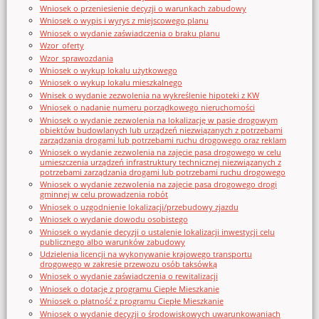
Wniosek o przeniesienie decyzji o warunkach zabudowy
Wniosek o wypis i wyrys z miejscowego planu
Wniosek o wydanie zaświadczenia o braku planu
Wzor_oferty
Wzor_sprawozdania
Wniosek o wykup lokalu użytkowego
Wniosek o wykup lokalu mieszkalnego
Wnisek o wydanie zezwolenia na wykreślenie hipoteki z KW
Wniosek o nadanie numeru porządkowego nieruchomości
Wniosek o wydanie zezwolenia na lokalizację w pasie drogowym
obiektów budowlanych lub urządzeń niezwiązanych z potrzebami
zarządzania drogami lub potrzebami ruchu drogowego oraz reklam
Wniosek o wydanie zezwolenia na zajęcie pasa drogowego w celu
umieszczenia urządzeń infrastruktury technicznej niezwiązanych z
potrzebami zarządzania drogami lub potrzebami ruchu drogowego
Wniosek o wydanie zezwolenia na zajęcie pasa drogowego drogi
gminnej w celu prowadzenia robót
Wniosek o uzgodnienie lokalizacji/przebudowy zjazdu
Wniosek o wydanie dowodu osobistego
Wniosek o wydanie decyzji o ustalenie lokalizacji inwestycji celu
publicznego albo warunków zabudowy
Udzielenia licencji na wykonywanie krajowego transportu
drogowego w zakresie przewozu osób taksówką
Wniosek o wydanie zaświadczenia o rewitalizacji
Wniosek o dotację z programu Ciepłe Mieszkanie
Wniosek o płatność z programu Ciepłe Mieszkanie
Wniosek o wydanie decyzji o środowiskowych uwarunkowaniach