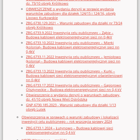
dz. 73/10 obręb Królikowo
OBWIESZCZENIE o wydaniu decyzji w sprawie wydania
warunków zabudowy dla działek 124/15 i 124/16, obręb
Lipowo Kurkowskie
ZBG.6730.129.2021 – Warunki zabudowy dla działki nr 73/24
obręb Królikowo
ZBG.6733.9.2022 Inwestycja celu publicznego – Ząbie –
Budowa kablowej elektroenergetycznej sieci nn 0,4kV
ZBG.6733.10.2022 Inwestycja celu publicznego – Mierki
(kolonia)– Budowa kablowej elektroenergetycznej sieci nn
0,4kV
ZBG.6733.11.2022 Inwestycja celu publicznego – Jemiołowo
(kolonia) – Budowa kablowej elektroenergetycznej sieci nn
0,4kV
ZBG.6733.13.2022 Inwestycja celu publicznego – Kurki –
Budowa kablowej sieci elektroenergetycznej oświetleniowej
nn 0,4kV
ZBG.6733.17.2022 Inwestycja celu publicznego – Gąsiorowo
Olsztyneckie – Budowa elektroenergetycznej sieci nn 0,4 kV
Obwieszczenie o wydaniu decyzji o warunkach zabudowy,
dz. 41/10 obręb Nowa Wieś Ostródzka
GNP.6730.185.2023 - Warunki zabudowy dla działki 1/13
obręb Lutek
Obwieszczenia w sprawach o warunki zabudowy i lokalizacji
inwestycji celu publicznego – rok wszczęcia sprawy 2024
ZBG.6733.1.2024 – Łutynowo – Budowa kablowej sieci
elektroenergetycznej nn 0,4 kV