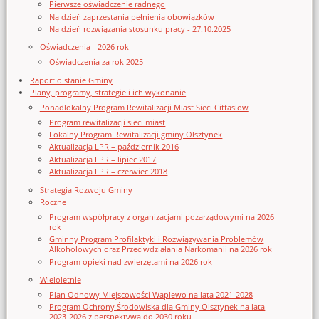
Pierwsze oświadczenie radnego
Na dzień zaprzestania pełnienia obowiązków
Na dzień rozwiązania stosunku pracy - 27.10.2025
Oświadczenia - 2026 rok
Oświadczenia za rok 2025
Raport o stanie Gminy
Plany, programy, strategie i ich wykonanie
Ponadlokalny Program Rewitalizacji Miast Sieci Cittaslow
Program rewitalizacji sieci miast
Lokalny Program Rewitalizacji gminy Olsztynek
Aktualizacja LPR – październik 2016
Aktualizacja LPR – lipiec 2017
Aktualizacja LPR – czerwiec 2018
Strategia Rozwoju Gminy
Roczne
Program współpracy z organizacjami pozarządowymi na 2026
rok
Gminny Program Profilaktyki i Rozwiązywania Problemów
Alkoholowych oraz Przeciwdziałania Narkomanii na 2026 rok
Program opieki nad zwierzętami na 2026 rok
Wieloletnie
Plan Odnowy Miejscowości Waplewo na lata 2021-2028
Program Ochrony Środowiska dla Gminy Olsztynek na lata
2023-2026 z perspektywą do 2030 roku