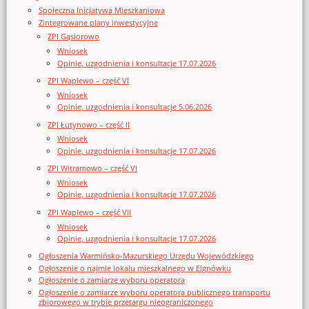
Społeczna Inicjatywa Mieszkaniowa
Zintegrowane plany inwestycyjne
ZPI Gąsiorowo
Wniosek
Opinie, uzgodnienia i konsultacje 17.07.2026
ZPI Waplewo – część VI
Wniosek
Opinie, uzgodnienia i konsultacje 5.06.2026
ZPI Łutynowo – część II
Wniosek
Opinie, uzgodnienia i konsultacje 17.07.2026
ZPI Witramowo – część VI
Wniosek
Opinie, uzgodnienia i konsultacje 17.07.2026
ZPI Waplewo – część VII
Wniosek
Opinie, uzgodnienia i konsultacje 17.07.2026
Ogłoszenia Warmińsko-Mazurskiego Urzędu Wojewódzkiego
Ogłoszenie o najmie lokalu mieszkalnego w Elgnówku
Ogłoszenie o zamiarze wyboru operatora
Ogłoszenie o zamiarze wyboru operatora publicznego transportu
zbiorowego w trybie przetargu nieograniczonego