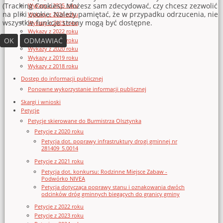
(Tracking Cookies). Możesz sam zdecydować, czy chcesz zezwolić
Wykazy z 2025 roku
na pliki cookie. Należy pamiętać, że w przypadku odrzucenia, nie
Wykazy z 2024 roku
wszystkie funkcje strony mogą być dostępne.
Wykazy z 2023 roku
Wykazy z 2022 roku
OK
ODMAWIAĆ
Wykazy z 2021 roku
Wykazy z 2020 roku
Wykazy z 2019 roku
Wykazy z 2018 roku
Dostęp do informacji publicznej
Ponowne wykorzystanie informacji publicznej
Skargi i wnioski
Petycje
Petycje skierowane do Burmistrza Olsztynka
Petycje z 2020 roku
Petycja dot. poprawy infrastruktury drogi gminnej nr
281409_5.0014
Petycje z 2021 roku
Petycja dot. konkursu: Rodzinne Miejsce Zabaw -
Podwórko NIVEA
Petycja dotycząca poprawy stanu i oznakowania dwóch
odcinków dróg gminnych biegących do granicy gminy
Petycje z 2022 roku
Petycje z 2023 roku