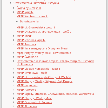
Obwieszczenia Burmistrza Olsztynka
Świętajny – część III
MPZP Jagiełły
MPZP Waplewo – czesc III
Do uchwalenia
MPZP ul. Grunwaldzka-czesc III
MPZP Olsztynek ul. Mrongowiusza – część V
MPZP Mierki
MPZP Jeziorna i Jagielly
MPZP Sosnowa
MPZP linia energetyczna Olsztynek-Biesal
mpzp Platyny, Warlity Małe - obwieszczenie
MPZP Świerkocin
Obwieszczenie w sprawie projektu zmiany mpzp m. Olsztynek
ul. Słoneczna
MPZP Lipowo Kurkowskie – czesc II
MPZP Jemiołowo – część II
MPZP ul. Leśna do węzła Olsztynek Wschód
MPZP Platyny, Warlity, Wigwałd, Gaj, Drwęck
MPZP Łutynowo
MPZP Pawłowo
MPZP Jagielly, Strazacka, Grunwaldzka, Mazurska, Warszawska
MPZP Platyny i Warlity Małe
MPZP Olsztynek ul. Poranna
MPZP Słoneczna