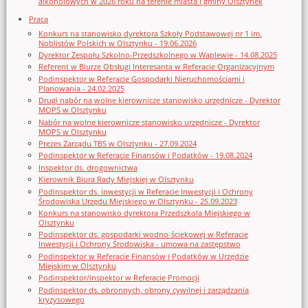
alkoholowych w 2026 roku na terenie miasta i gminy Olsztynek
Praca
Konkurs na stanowisko dyrektora Szkoły Podstawowej nr 1 im.
Noblistów Polskich w Olsztynku - 19.06.2026
Dyrektor Zespołu Szkolno-Przedszkolnego w Waplewie - 14.08.2025
Referent w Biurze Obsługi Interesanta w Referacie Organizacyjnym
Podinspektor w Referacie Gospodarki Nieruchomościami i
Planowania - 24.02.2025
Drugi nabór na wolne kierownicze stanowisko urzędnicze - Dyrektor
MOPS w Olsztynku
Nabór na wolne kierownicze stanowisko urzędnicze - Dyrektor
MOPS w Olsztynku
Prezes Zarządu TBS w Olsztynku - 27.09.2024
Podinspektor w Referacie Finansów i Podatków - 19.08.2024
Inspektor ds. drogownictwa
Kierownik Biura Rady Miejskiej w Olsztynku
Podinspektor ds. inwestycji w Referacie Inwestycji i Ochrony
Środowiska Urzędu Miejskiego w Olsztynku - 25.09.2023
Konkurs na stanowisko dyrektora Przedszkola Miejskiego w
Olsztynku
Podinspektor ds. gospodarki wodno-ściekowej w Referacie
Inwestycji i Ochrony Środowiska - umowa na zastępstwo
Podinspektor w Referacie Finansów i Podatków w Urzędzie
Miejskim w Olsztynku
Podinspektor/inspektor w Referacie Promocji
Podinspektor ds. obronnych, obrony cywilnej i zarządzania
kryzysowego