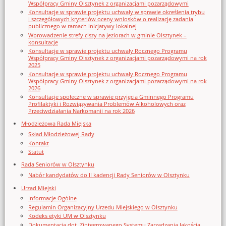
Współpracy Gminy Olsztynek z organizacjami pozarządowymi
Konsultacje w sprawie projektu uchwały w sprawie określenia trybu
i szczegółowych kryteriów oceny wniosków o realizację zadania
publicznego w ramach inicjatywy lokalnej
Wprowadzenie strefy ciszy na jeziorach w gminie Olsztynek –
konsultacje
Konsultacje w sprawie projektu uchwały Rocznego Programu
Współpracy Gminy Olsztynek z organizacjami pozarządowymi na rok
2025
Konsultacje w sprawie projektu uchwały Rocznego Programu
Współpracy Gminy Olsztynek z organizacjami pozarządowymi na rok
2026
Konsultacje społeczne w sprawie przyjęcia Gminnego Programu
Profilaktyki i Rozwiązywania Problemów Alkoholowych oraz
Przeciwdziałania Narkomanii na rok 2026
Młodzieżowa Rada Miejska
Skład Młodzieżowej Rady
Kontakt
Statut
Rada Seniorów w Olsztynku
Nabór kandydatów do II kadencji Rady Seniorów w Olsztynku
Urząd Miejski
Informacje Ogólne
Regulamin Organizacyjny Urzedu Miejskiego w Olsztynku
Kodeks etyki UM w Olsztynku
Dokumentacja dot. Zintegrowanego Systemu Zarządzania Jakością