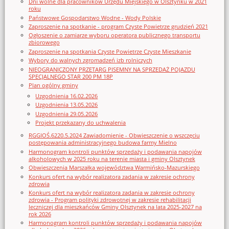
Dni wolne dla pracowników Urzędu Miejskiego w Olsztynku w 2021
roku
Państwowe Gospodarstwo Wodne - Wody Polskie
Zaproszenie na spotkanie - program Czyste Powietrze grudzień 2021
Ogłoszenie o zamiarze wyboru operatora publicznego transportu
zbiorowego
Zaproszenie na spotkania Czyste Powietrze Czyste Mieszkanie
Wybory do walnych zgromadzeń izb rolniczych
NIEOGRANICZONY PRZETARG PISEMNY NA SPRZEDAŻ POJAZDU
SPECJALNEGO STAR 200 PM 18P
Plan ogólny gminy
Uzgodnienia 16.02.2026
Uzgodnienia 13.05.2026
Uzgodnienia 29.05.2026
Projekt przekazany do uchwalenia
RGGIOŚ.6220.5.2024 Zawiadomienie - Obwieszczenie o wszczęciu
postępowania administracyjnego budowa farmy Mielno
Harmonogram kontroli punktów sprzedaży i podawania napojów
alkoholowych w 2025 roku na terenie miasta i gminy Olsztynek
Obwieszczenia Marszałka województwa Warmińsko-Mazurskiego
Konkurs ofert na wybór realizatora zadania w zakresie ochrony
zdrowia
Konkurs ofert na wybór realizatora zadania w zakresie ochrony
zdrowia - Program polityki zdrowotnej w zakresie rehabilitacji
leczniczej dla mieszkańców Gminy Olsztynek na lata 2025-2027 na
rok 2026
Harmonogram kontroli punktów sprzedaży i podawania napojów