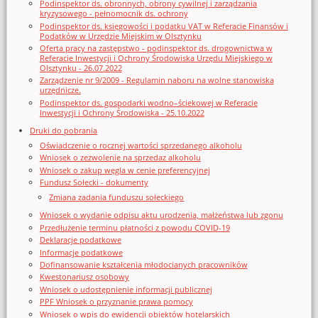
Podinspektor ds. obronnych, obrony cywilnej i zarządzania
kryzysowego - pełnomocnik ds. ochrony
Podinspektor ds. księgowości i podatku VAT w Referacie Finansów i
Podatków w Urzędzie Miejskim w Olsztynku
Oferta pracy na zastępstwo - podinspektor ds. drogownictwa w
Referacie Inwestycji i Ochrony Środowiska Urzędu Miejskiego w
Olsztynku - 26.07.2022
Zarządzenie nr 9/2009 - Regulamin naboru na wolne stanowiska
urzędnicze.
Podinspektor ds. gospodarki wodno–ściekowej w Referacie
Inwestycji i Ochrony Środowiska - 25.10.2022
Druki do pobrania
Oświadczenie o rocznej wartości sprzedanego alkoholu
Wniosek o zezwolenie na sprzedaz alkoholu
Wniosek o zakup węgla w cenie preferencyjnej
Fundusz Sołecki - dokumenty
Zmiana zadania funduszu sołeckiego
Wniosek o wydanie odpisu aktu urodzenia, małżeństwa lub zgonu
Przedłużenie terminu płatności z powodu COVID-19
Deklaracje podatkowe
Informacje podatkowe
Dofinansowanie kształcenia młodocianych pracowników
Kwestonariusz osobowy
Wniosek o udostępnienie informacji publicznej
PPF Wniosek o przyznanie prawa pomocy
Wniosek o wpis do ewidencji obiektów hotelarskich