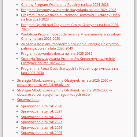
Gminny Program Wspierania Rodziny na lata 2024-2026
Program Osłonowy w zakresie dożywiania na lata 2024-2028
Program Przeciwdziałania Przemocy Domowej i Ochrony Osób
na lata 2023-2028
Program Opieki nad Zabytkami Gminy Olsztynek na lata 2025-
2028
Wieloletni Program Gospodarowania Mieszkaniowym Zasobem
Gminy na lata 2026-2030
Założenia do planu zaopatrzenia w ciepło, energię elektryczna i
paliwa gazowe na lata 2026-2040
Program usuwania azbestu na lata 2025-2032
Strategia Rozwiązywania Problemów Społecznych w gminie
Olsztynek na lata 2026-2035
Program na Rzecz Osób Starszych i z Niepełnosprawnością na
lata 2025-2030
Strategia Młodzieżowa gminy Olsztynek na lata 2026-2030 w
obszarze sportu wśród młodzieży
Strategia Młodzieżowa gminy Olsztynek na lata 2026-2030 w
obszarze zdrowia psychicznego młodych osób
Sprawozdania
Sprawozdania za rok 2020
Sprawozdania za rok 2021
Sprawozdania za rok 2022
Sprawozdania za rok 2023
Sprawozdania za rok 2024
Sprawozdania za rok 2025