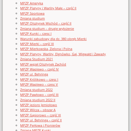
MPZP Ameryka
MPZP Platyny i Warlity Małe – część II
MPZP Sportowa
Zmiana studium
MPZP Olsztynek Wschód – część II
Zmiana studium – drugie wyłożenie
MPZP Kunki – czesc I
Warunki zabudowy dla dz. 380 obręb Mierki
MPZP Mierki – część III
MPZP Mierkowska, Zielona i Polna
MPZP Platyny, Warlity, Elgnówko, Gaj, Wigwałd i Zawady
Zmiana Studium 2021
MPZP węzeł Olsztynek Zachód
MPZP Waplewo – część IV
MPZP ul. Behringa
MPZP Królikowo – czesc I
MPZP Waplewo – czesc V
Zmiana studium 2022
MPZP Pawłowo – część III
Zmiana studium 2022 II
MPZP jezioro Jemiołowo
MPZP Wilcza – obszar A
MPZP Gąsiorowo – część III
MPZP ul. Behringa – część II
MPZP Perłowa i Pionierów
Zmiana MPZP Kunki