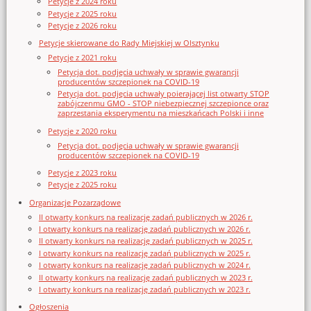
Petycje z 2024 roku
Petycje z 2025 roku
Petycje z 2026 roku
Petycje skierowane do Rady Miejskiej w Olsztynku
Petycje z 2021 roku
Petycja dot. podjęcia uchwały w sprawie gwarancji
producentów szczepionek na COVID-19
Petycja dot. podjęcia uchwały poierającej list otwarty STOP
zabójczenmu GMO - STOP niebezpiecznej szczepionce oraz
zaprzestania eksperymentu na mieszkańcach Polski i inne
Petycje z 2020 roku
Petycja dot. podjęcia uchwały w sprawie gwarancji
producentów szczepionek na COVID-19
Petycje z 2023 roku
Petycje z 2025 roku
Organizacje Pozarządowe
II otwarty konkurs na realizację zadań publicznych w 2026 r.
I otwarty konkurs na realizację zadań publicznych w 2026 r.
II otwarty konkurs na realizację zadań publicznych w 2025 r.
I otwarty konkurs na realizację zadań publicznych w 2025 r.
I otwarty konkurs na realizację zadań publicznych w 2024 r.
II otwarty konkurs na realizację zadań publicznych w 2023 r.
I otwarty konkurs na realizację zadań publicznych w 2023 r.
Ogłoszenia