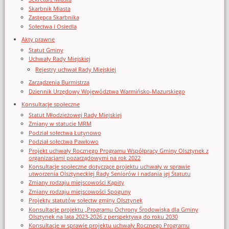
Skarbnik Miasta
Zastępca Skarbnika
Sołectwa i Osiedla
Akty prawne
Statut Gminy
Uchwały Rady Miejskiej
Rejestry uchwał Rady Miejskiej
Zarządzenia Burmistrza
Dziennik Urzędowy Województwa Warmińsko-Mazurskiego
Konsultacje społeczne
Statut Młodzieżowej Rady Miejskiej
Zmiany w statucie MRM
Podział sołectwa Łutynowo
Podział sołectwa Pawłowo
Projekt uchwały Rocznego Programu Współpracy Gminy Olsztynek z
organizacjami pozarządowymi na rok 2022
Konsultacje społeczne dotyczące projektu uchwały w sprawie
utworzenia Olsztyneckiej Rady Seniorów i nadania jej Statutu
Zmiany rodzaju miejscowości Kąpity
Zmiany rodzaju miejscowości Spoguny
Projekty statutów sołectw gminy Olsztynek
Konsultacje projektu „Programu Ochrony Środowiska dla Gminy
Olsztynek na lata 2023-2026 z perspektywą do roku 2030
Konsultacje w sprawie projektu uchwały Rocznego Programu