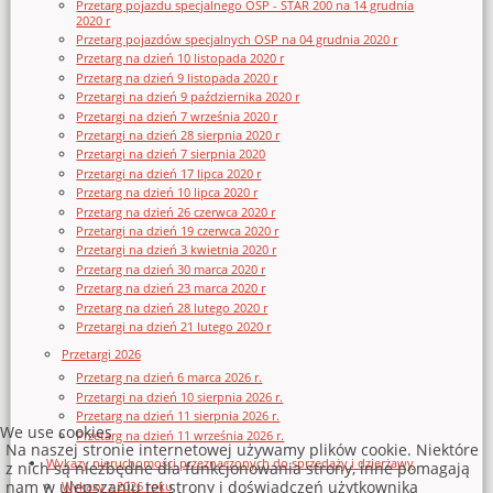
Przetarg pojazdu specjalnego OSP - STAR 200 na 14 grudnia
2020 r
Przetarg pojazdów specjalnych OSP na 04 grudnia 2020 r
Przetarg na dzień 10 listopada 2020 r
Przetarg na dzień 9 listopada 2020 r
Przetargi na dzień 9 października 2020 r
Przetargi na dzień 7 września 2020 r
Przetargi na dzień 28 sierpnia 2020 r
Przetargi na dzień 7 sierpnia 2020
Przetargi na dzień 17 lipca 2020 r
Przetarg na dzień 10 lipca 2020 r
Przetarg na dzień 26 czerwca 2020 r
Przetargi na dzień 19 czerwca 2020 r
Przetargi na dzień 3 kwietnia 2020 r
Przetarg na dzień 30 marca 2020 r
Przetarg na dzień 23 marca 2020 r
Przetarg na dzień 28 lutego 2020 r
Przetargi na dzień 21 lutego 2020 r
Przetargi 2026
Przetarg na dzień 6 marca 2026 r.
Przetargi na dzień 10 sierpnia 2026 r.
Przetarg na dzień 11 sierpnia 2026 r.
We use cookies
Przetarg na dzień 11 września 2026 r.
Na naszej stronie internetowej używamy plików cookie. Niektóre
Wykazy nieruchomości przeznaczonych do sprzedaży i dzierżawy
z nich są niezbędne dla funkcjonowania strony, inne pomagają
nam w ulepszaniu tej strony i doświadczeń użytkownika
Wykazy z 2026 roku