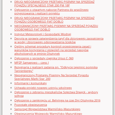
DRUGI NIEOGRANICZONY PRZETARG PISEMNY NA SPRZEDAŻ
POJAZDU SPECJALNEGO STAR 200 PM 18P
Ogłoszenie o otwartym naborze Partnera do wspólnego
przygotowania i realizacji projektu
DRUGI NIEOGRANICZONY PRZETARG PISEMNY NA SPRZEDAŻ
POJAZDU OSOBOWEGO FIAT DOBLO
NIEOGRANICZONY PRZETARG PISEMNY NA SPRZEDAŻ POJAZDU
OSOBOWEGO FIAT DOBLO
Instytut Meteorologii i Gospodarki Wodnej
Decyzja w sprawie zatwierdzenia taryf dla zbiorowego zaopatrzenia
w wodę i zbiorowego odprowadzania ścieków
Ogólny schemat procedury kontroli przestrzegania zasad i
warunków korzystania z zezwoleń na sprzedaż napojów
alkoholowych w gminie Olsztynek
Ogłoszenie o sprzedaży ciągnika Ursus C-360
MPZP Samagowo – czesc I
Rezygnacja z realizacji zadania pn. "Odkrycie tajemnic pomnika
Tannenbergu"
Nieograniczony Przetargu Pisemny Na Sprzedaż Pojazdu
Specjalnego Marki Star_200
Informacje i komunikaty
Uchwała projekt nowego ustroju szkolnego
Ogłoszenie o zebraniu mieszkańców Sołectwa Drwęck - wybory
sołtysa
Ogłoszenie o zamknięciu ul. Behringa na czas Dni Olsztynka 2016
Pozostałe obwieszczenia
Samorząd Województwa Warmińsko-Mazurskiego
Obwieszczenia Wojewody Warmińsko-Mazurskiego