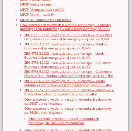
MPZP Ameryka-część II
MPZP Mrongowiusza-część VI
MPZP Mierki – część IV
MPZP ul. Grunwaldzka i Mazurska
Obwieszczenia w sprawach o warunki zabudowy i lokalizacji
inwestycji celu publicznego – rok wszczęcia sprawy do 2023
ZBG.6733.1.2022 Inwestycja celu publicznego – Nowa Wieś
Ostródzka – Budowa elektroenergetycznej sieci nn 0,4kV
ZBG.6733.2.2022 Inwestycja celu publicznego – Mańki –
Budowa elektroenergetycznej sieci nn 0,4kV
ZBG.6733.3.2022 Inwestycja celu publicznego – Lutek –
Budowa elektroenergetycznej sieci nn 0,4kV
ZBG.6733.4.2022 Inwestycja celu publicznego – Królikowo –
Budowa elektroenergetycznej sieci nn 0,4kV
ZBG.6733.5.2022 Inwestycja celu publicznego – Gąsiorowo
Olsztyneckie – Budowa elektroenergetycznej sieci nn 0,4kV
ZBG.6733.6.2022 Inwestycja celu publicznego – Mierki
kolonia – Przebudowa elektroenergetycznej sieci nn 0,4kV
ZBG.6733.7.2022 Inwestycja celu publicznego – Jemiołowo –
Przebudowa elektroenergetycznej sieci nn 0,4kV
Obwieszczenie o wydaniu decyzji o warunkach zabudowy,
dz. 36/27 obręb Waplewo
Obwieszczenie o wydaniu decyzji o warunkach zabudowy,
dz. 36/26 obręb Waplewo
Obwieszczenie o wydaniu decyzji o warunkach
zabudowy, dz. 36/26 obręb Waplewo
Obwieszczenie o wydaniu decyzji o warunkach zabudowy,