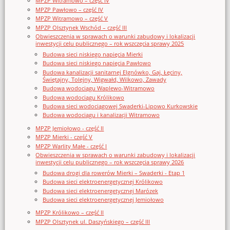
MPZP Witramowo – część IV
MPZP Pawłowo – część IV
MPZP Witramowo – część V
MPZP Olsztynek Wschód – część III
Obwieszczenia w sprawach o warunki zabudowy i lokalizacji
inwestycji celu publicznego – rok wszczęcia sprawy 2025
Budowa sieci niskiego napięcia Mierki
Budowa sieci niskiego napięcia Pawłowo
Budowa kanalizacji sanitarnej Elgnówko, Gaj, Łęciny,
Świętajny, Tolejny, Wigwałd, Wilkowo, Zawady
Budowa wodociągu Waplewo-Witramowo
Budowa wodociągu Królikowo
Budowa sieci wodociągowej Swaderki-Lipowo Kurkowskie
Budowa wodociągu i kanalizacji Witramowo
MPZP Jemiołowo - część II
MPZP Mierki - część V
MPZP Warlity Małe - część I
Obwieszczenia w sprawach o warunki zabudowy i lokalizacji
inwestycji celu publicznego – rok wszczęcia sprawy 2026
Budowa drogi dla rowerów Mierki – Swaderki - Etap 1
Budowa sieci elektroenergetycznej Królikowo
Budowa sieci elektroenergetycznej Marózek
Budowa sieci elektroenergetycznej Jemiołowo
MPZP Królikowo – część II
MPZP Olsztynek ul. Daszyńskiego – część III