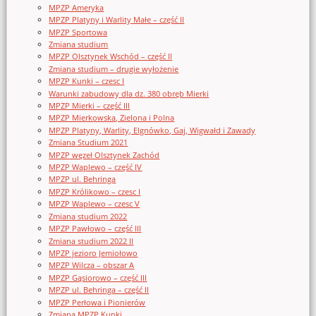
MPZP Ameryka
MPZP Platyny i Warlity Małe – część II
MPZP Sportowa
Zmiana studium
MPZP Olsztynek Wschód – część II
Zmiana studium – drugie wyłożenie
MPZP Kunki – czesc I
Warunki zabudowy dla dz. 380 obręb Mierki
MPZP Mierki – część III
MPZP Mierkowska, Zielona i Polna
MPZP Platyny, Warlity, Elgnówko, Gaj, Wigwałd i Zawady
Zmiana Studium 2021
MPZP węzeł Olsztynek Zachód
MPZP Waplewo – część IV
MPZP ul. Behringa
MPZP Królikowo – czesc I
MPZP Waplewo – czesc V
Zmiana studium 2022
MPZP Pawłowo – część III
Zmiana studium 2022 II
MPZP jezioro Jemiołowo
MPZP Wilcza – obszar A
MPZP Gąsiorowo – część III
MPZP ul. Behringa – część II
MPZP Perłowa i Pionierów
Zmiana MPZP Kunki