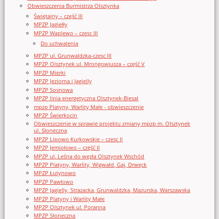
Obwieszczenia Burmistrza Olsztynka
Świętajny – część III
MPZP Jagiełły
MPZP Waplewo – czesc III
Do uchwalenia
MPZP ul. Grunwaldzka-czesc III
MPZP Olsztynek ul. Mrongowiusza – część V
MPZP Mierki
MPZP Jeziorna i Jagielly
MPZP Sosnowa
MPZP linia energetyczna Olsztynek-Biesal
mpzp Platyny, Warlity Małe - obwieszczenie
MPZP Świerkocin
Obwieszczenie w sprawie projektu zmiany mpzp m. Olsztynek
ul. Słoneczna
MPZP Lipowo Kurkowskie – czesc II
MPZP Jemiołowo – część II
MPZP ul. Leśna do węzła Olsztynek Wschód
MPZP Platyny, Warlity, Wigwałd, Gaj, Drwęck
MPZP Łutynowo
MPZP Pawłowo
MPZP Jagielly, Strazacka, Grunwaldzka, Mazurska, Warszawska
MPZP Platyny i Warlity Małe
MPZP Olsztynek ul. Poranna
MPZP Słoneczna