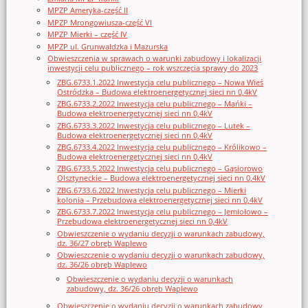
MPZP Ameryka-część II
MPZP Mrongowiusza-część VI
MPZP Mierki – część IV
MPZP ul. Grunwaldzka i Mazurska
Obwieszczenia w sprawach o warunki zabudowy i lokalizacji
inwestycji celu publicznego – rok wszczęcia sprawy do 2023
ZBG.6733.1.2022 Inwestycja celu publicznego – Nowa Wieś
Ostródzka – Budowa elektroenergetycznej sieci nn 0,4kV
ZBG.6733.2.2022 Inwestycja celu publicznego – Mańki –
Budowa elektroenergetycznej sieci nn 0,4kV
ZBG.6733.3.2022 Inwestycja celu publicznego – Lutek –
Budowa elektroenergetycznej sieci nn 0,4kV
ZBG.6733.4.2022 Inwestycja celu publicznego – Królikowo –
Budowa elektroenergetycznej sieci nn 0,4kV
ZBG.6733.5.2022 Inwestycja celu publicznego – Gąsiorowo
Olsztyneckie – Budowa elektroenergetycznej sieci nn 0,4kV
ZBG.6733.6.2022 Inwestycja celu publicznego – Mierki
kolonia – Przebudowa elektroenergetycznej sieci nn 0,4kV
ZBG.6733.7.2022 Inwestycja celu publicznego – Jemiołowo –
Przebudowa elektroenergetycznej sieci nn 0,4kV
Obwieszczenie o wydaniu decyzji o warunkach zabudowy,
dz. 36/27 obręb Waplewo
Obwieszczenie o wydaniu decyzji o warunkach zabudowy,
dz. 36/26 obręb Waplewo
Obwieszczenie o wydaniu decyzji o warunkach
zabudowy, dz. 36/26 obręb Waplewo
Obwieszczenie o wydaniu decyzji o warunkach zabudowy,