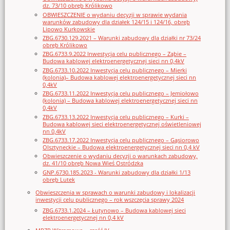
dz. 73/10 obręb Królikowo
OBWIESZCZENIE o wydaniu decyzji w sprawie wydania
warunków zabudowy dla działek 124/15 i 124/16, obręb
Lipowo Kurkowskie
ZBG.6730.129.2021 – Warunki zabudowy dla działki nr 73/24
obręb Królikowo
ZBG.6733.9.2022 Inwestycja celu publicznego – Ząbie –
Budowa kablowej elektroenergetycznej sieci nn 0,4kV
ZBG.6733.10.2022 Inwestycja celu publicznego – Mierki
(kolonia)– Budowa kablowej elektroenergetycznej sieci nn
0,4kV
ZBG.6733.11.2022 Inwestycja celu publicznego – Jemiołowo
(kolonia) – Budowa kablowej elektroenergetycznej sieci nn
0,4kV
ZBG.6733.13.2022 Inwestycja celu publicznego – Kurki –
Budowa kablowej sieci elektroenergetycznej oświetleniowej
nn 0,4kV
ZBG.6733.17.2022 Inwestycja celu publicznego – Gąsiorowo
Olsztyneckie – Budowa elektroenergetycznej sieci nn 0,4 kV
Obwieszczenie o wydaniu decyzji o warunkach zabudowy,
dz. 41/10 obręb Nowa Wieś Ostródzka
GNP.6730.185.2023 - Warunki zabudowy dla działki 1/13
obręb Lutek
Obwieszczenia w sprawach o warunki zabudowy i lokalizacji
inwestycji celu publicznego – rok wszczęcia sprawy 2024
ZBG.6733.1.2024 – Łutynowo – Budowa kablowej sieci
elektroenergetycznej nn 0,4 kV