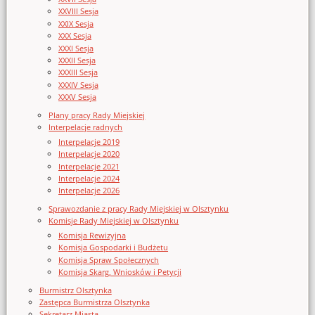
XXVIII Sesja
XXIX Sesja
XXX Sesja
XXXI Sesja
XXXII Sesja
XXXIII Sesja
XXXIV Sesja
XXXV Sesja
Plany pracy Rady Miejskiej
Interpelacje radnych
Interpelacje 2019
Interpelacje 2020
Interpelacje 2021
Interpelacje 2024
Interpelacje 2026
Sprawozdanie z pracy Rady Miejskiej w Olsztynku
Komisje Rady Miejskiej w Olsztynku
Komisja Rewizyjna
Komisja Gospodarki i Budżetu
Komisja Spraw Społecznych
Komisja Skarg, Wniosków i Petycji
Burmistrz Olsztynka
Zastępca Burmistrza Olsztynka
Sekretarz Miasta