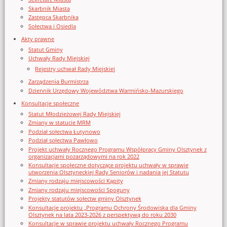
Skarbnik Miasta
Zastępca Skarbnika
Sołectwa i Osiedla
Akty prawne
Statut Gminy
Uchwały Rady Miejskiej
Rejestry uchwał Rady Miejskiej
Zarządzenia Burmistrza
Dziennik Urzędowy Województwa Warmińsko-Mazurskiego
Konsultacje społeczne
Statut Młodzieżowej Rady Miejskiej
Zmiany w statucie MRM
Podział sołectwa Łutynowo
Podział sołectwa Pawłowo
Projekt uchwały Rocznego Programu Współpracy Gminy Olsztynek z
organizacjami pozarządowymi na rok 2022
Konsultacje społeczne dotyczące projektu uchwały w sprawie
utworzenia Olsztyneckiej Rady Seniorów i nadania jej Statutu
Zmiany rodzaju miejscowości Kąpity
Zmiany rodzaju miejscowości Spoguny
Projekty statutów sołectw gminy Olsztynek
Konsultacje projektu „Programu Ochrony Środowiska dla Gminy
Olsztynek na lata 2023-2026 z perspektywą do roku 2030
Konsultacje w sprawie projektu uchwały Rocznego Programu