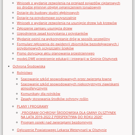
Wniosek o wydanie zezwolenia na przejazd pojazdów ciężarowych
po drodze gminnej objętej ograniczeniem tonażowym
Dotacje do budowy studni głębinowych
Dotacje na przydomowe oczyszczalnie
Wniosek o wydanie zezwolenia na usunięcie drzew lub krzewów
Zgłoszenie zamiaru usunięcia drzew
Uzgodnienie zasad korzystania z przystanków
Wydanie opinii na wykorzystanie dróg w sposób szczególny
Formularz zgłoszenia do ewidencji zbiorników bezodpływowych i
przydomowych oczyszczalni ścieków
Pismo dotyczące aktu planowania przestrzennego
modeLOWE przestrzenie edukacji i integracji w Gminie Olsztynek
Ochrona Środowiska
Rolnictwo
Szacowanie szkód spowodowanych przez zwierzęta łowne
Szacowanie szkód spowodowanych niekorzystnymi zjawiskami
atmosferycznymi
Komunikaty dla rolników
Zasady stosowania środków ochrony roślin
PLANY I PROGRAMY
„PROGRAM OCHRONY ŚRODOWISKA DLA GMINY OLSZTYNEK
NA LATA 2019-2022 Z PERSPEKTYWĄ DO ROKU 2026”
Program opieki nad zwierzętami bezdomnymi
Ogloszenie Powiatowego Lekarza Weterynarii w Olsztynie