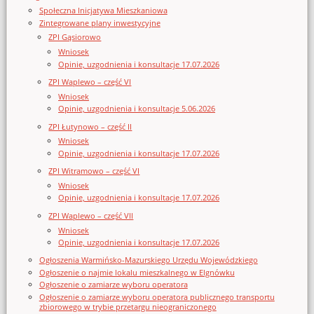
Społeczna Inicjatywa Mieszkaniowa
Zintegrowane plany inwestycyjne
ZPI Gąsiorowo
Wniosek
Opinie, uzgodnienia i konsultacje 17.07.2026
ZPI Waplewo – część VI
Wniosek
Opinie, uzgodnienia i konsultacje 5.06.2026
ZPI Łutynowo – część II
Wniosek
Opinie, uzgodnienia i konsultacje 17.07.2026
ZPI Witramowo – część VI
Wniosek
Opinie, uzgodnienia i konsultacje 17.07.2026
ZPI Waplewo – część VII
Wniosek
Opinie, uzgodnienia i konsultacje 17.07.2026
Ogłoszenia Warmińsko-Mazurskiego Urzędu Wojewódzkiego
Ogłoszenie o najmie lokalu mieszkalnego w Elgnówku
Ogłoszenie o zamiarze wyboru operatora
Ogłoszenie o zamiarze wyboru operatora publicznego transportu
zbiorowego w trybie przetargu nieograniczonego