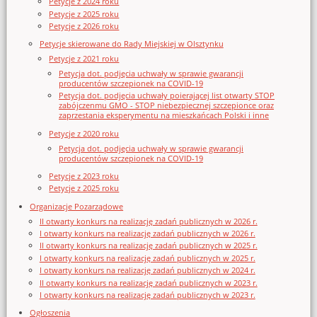
Petycje z 2024 roku
Petycje z 2025 roku
Petycje z 2026 roku
Petycje skierowane do Rady Miejskiej w Olsztynku
Petycje z 2021 roku
Petycja dot. podjęcia uchwały w sprawie gwarancji
producentów szczepionek na COVID-19
Petycja dot. podjęcia uchwały poierającej list otwarty STOP
zabójczenmu GMO - STOP niebezpiecznej szczepionce oraz
zaprzestania eksperymentu na mieszkańcach Polski i inne
Petycje z 2020 roku
Petycja dot. podjęcia uchwały w sprawie gwarancji
producentów szczepionek na COVID-19
Petycje z 2023 roku
Petycje z 2025 roku
Organizacje Pozarządowe
II otwarty konkurs na realizację zadań publicznych w 2026 r.
I otwarty konkurs na realizację zadań publicznych w 2026 r.
II otwarty konkurs na realizację zadań publicznych w 2025 r.
I otwarty konkurs na realizację zadań publicznych w 2025 r.
I otwarty konkurs na realizację zadań publicznych w 2024 r.
II otwarty konkurs na realizację zadań publicznych w 2023 r.
I otwarty konkurs na realizację zadań publicznych w 2023 r.
Ogłoszenia