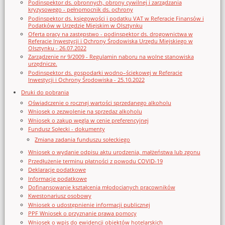
Podinspektor ds. obronnych, obrony cywilnej i zarządzania
kryzysowego - pełnomocnik ds. ochrony
Podinspektor ds. księgowości i podatku VAT w Referacie Finansów i
Podatków w Urzędzie Miejskim w Olsztynku
Oferta pracy na zastępstwo - podinspektor ds. drogownictwa w
Referacie Inwestycji i Ochrony Środowiska Urzędu Miejskiego w
Olsztynku - 26.07.2022
Zarządzenie nr 9/2009 - Regulamin naboru na wolne stanowiska
urzędnicze.
Podinspektor ds. gospodarki wodno–ściekowej w Referacie
Inwestycji i Ochrony Środowiska - 25.10.2022
Druki do pobrania
Oświadczenie o rocznej wartości sprzedanego alkoholu
Wniosek o zezwolenie na sprzedaz alkoholu
Wniosek o zakup węgla w cenie preferencyjnej
Fundusz Sołecki - dokumenty
Zmiana zadania funduszu sołeckiego
Wniosek o wydanie odpisu aktu urodzenia, małżeństwa lub zgonu
Przedłużenie terminu płatności z powodu COVID-19
Deklaracje podatkowe
Informacje podatkowe
Dofinansowanie kształcenia młodocianych pracowników
Kwestonariusz osobowy
Wniosek o udostępnienie informacji publicznej
PPF Wniosek o przyznanie prawa pomocy
Wniosek o wpis do ewidencji obiektów hotelarskich