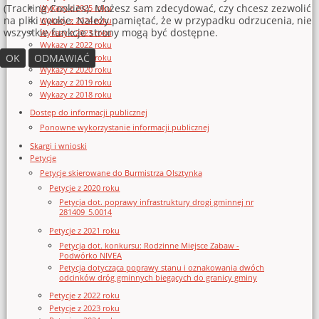
(Tracking Cookies). Możesz sam zdecydować, czy chcesz zezwolić
Wykazy z 2025 roku
na pliki cookie. Należy pamiętać, że w przypadku odrzucenia, nie
Wykazy z 2024 roku
wszystkie funkcje strony mogą być dostępne.
Wykazy z 2023 roku
Wykazy z 2022 roku
OK
ODMAWIAĆ
Wykazy z 2021 roku
Wykazy z 2020 roku
Wykazy z 2019 roku
Wykazy z 2018 roku
Dostęp do informacji publicznej
Ponowne wykorzystanie informacji publicznej
Skargi i wnioski
Petycje
Petycje skierowane do Burmistrza Olsztynka
Petycje z 2020 roku
Petycja dot. poprawy infrastruktury drogi gminnej nr
281409_5.0014
Petycje z 2021 roku
Petycja dot. konkursu: Rodzinne Miejsce Zabaw -
Podwórko NIVEA
Petycja dotycząca poprawy stanu i oznakowania dwóch
odcinków dróg gminnych biegących do granicy gminy
Petycje z 2022 roku
Petycje z 2023 roku