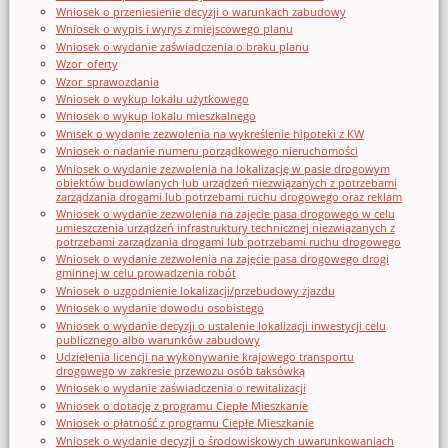
Wniosek o przeniesienie decyzji o warunkach zabudowy
Wniosek o wypis i wyrys z miejscowego planu
Wniosek o wydanie zaświadczenia o braku planu
Wzor_oferty
Wzor_sprawozdania
Wniosek o wykup lokalu użytkowego
Wniosek o wykup lokalu mieszkalnego
Wnisek o wydanie zezwolenia na wykreślenie hipoteki z KW
Wniosek o nadanie numeru porządkowego nieruchomości
Wniosek o wydanie zezwolenia na lokalizację w pasie drogowym
obiektów budowlanych lub urządzeń niezwiązanych z potrzebami
zarządzania drogami lub potrzebami ruchu drogowego oraz reklam
Wniosek o wydanie zezwolenia na zajęcie pasa drogowego w celu
umieszczenia urządzeń infrastruktury technicznej niezwiązanych z
potrzebami zarządzania drogami lub potrzebami ruchu drogowego
Wniosek o wydanie zezwolenia na zajęcie pasa drogowego drogi
gminnej w celu prowadzenia robót
Wniosek o uzgodnienie lokalizacji/przebudowy zjazdu
Wniosek o wydanie dowodu osobistego
Wniosek o wydanie decyzji o ustalenie lokalizacji inwestycji celu
publicznego albo warunków zabudowy
Udzielenia licencji na wykonywanie krajowego transportu
drogowego w zakresie przewozu osób taksówką
Wniosek o wydanie zaświadczenia o rewitalizacji
Wniosek o dotację z programu Ciepłe Mieszkanie
Wniosek o płatność z programu Ciepłe Mieszkanie
Wniosek o wydanie decyzji o środowiskowych uwarunkowaniach