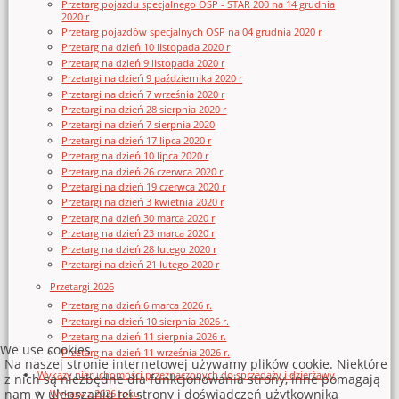
Przetarg pojazdu specjalnego OSP - STAR 200 na 14 grudnia
2020 r
Przetarg pojazdów specjalnych OSP na 04 grudnia 2020 r
Przetarg na dzień 10 listopada 2020 r
Przetarg na dzień 9 listopada 2020 r
Przetargi na dzień 9 października 2020 r
Przetargi na dzień 7 września 2020 r
Przetargi na dzień 28 sierpnia 2020 r
Przetargi na dzień 7 sierpnia 2020
Przetargi na dzień 17 lipca 2020 r
Przetarg na dzień 10 lipca 2020 r
Przetarg na dzień 26 czerwca 2020 r
Przetargi na dzień 19 czerwca 2020 r
Przetargi na dzień 3 kwietnia 2020 r
Przetarg na dzień 30 marca 2020 r
Przetarg na dzień 23 marca 2020 r
Przetarg na dzień 28 lutego 2020 r
Przetargi na dzień 21 lutego 2020 r
Przetargi 2026
Przetarg na dzień 6 marca 2026 r.
Przetargi na dzień 10 sierpnia 2026 r.
Przetarg na dzień 11 sierpnia 2026 r.
We use cookies
Przetarg na dzień 11 września 2026 r.
Na naszej stronie internetowej używamy plików cookie. Niektóre
Wykazy nieruchomości przeznaczonych do sprzedaży i dzierżawy
z nich są niezbędne dla funkcjonowania strony, inne pomagają
nam w ulepszaniu tej strony i doświadczeń użytkownika
Wykazy z 2026 roku