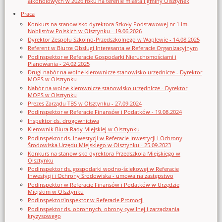
alkoholowych w 2026 roku na terenie miasta i gminy Olsztynek
Praca
Konkurs na stanowisko dyrektora Szkoły Podstawowej nr 1 im.
Noblistów Polskich w Olsztynku - 19.06.2026
Dyrektor Zespołu Szkolno-Przedszkolnego w Waplewie - 14.08.2025
Referent w Biurze Obsługi Interesanta w Referacie Organizacyjnym
Podinspektor w Referacie Gospodarki Nieruchomościami i
Planowania - 24.02.2025
Drugi nabór na wolne kierownicze stanowisko urzędnicze - Dyrektor
MOPS w Olsztynku
Nabór na wolne kierownicze stanowisko urzędnicze - Dyrektor
MOPS w Olsztynku
Prezes Zarządu TBS w Olsztynku - 27.09.2024
Podinspektor w Referacie Finansów i Podatków - 19.08.2024
Inspektor ds. drogownictwa
Kierownik Biura Rady Miejskiej w Olsztynku
Podinspektor ds. inwestycji w Referacie Inwestycji i Ochrony
Środowiska Urzędu Miejskiego w Olsztynku - 25.09.2023
Konkurs na stanowisko dyrektora Przedszkola Miejskiego w
Olsztynku
Podinspektor ds. gospodarki wodno-ściekowej w Referacie
Inwestycji i Ochrony Środowiska - umowa na zastępstwo
Podinspektor w Referacie Finansów i Podatków w Urzędzie
Miejskim w Olsztynku
Podinspektor/inspektor w Referacie Promocji
Podinspektor ds. obronnych, obrony cywilnej i zarządzania
kryzysowego