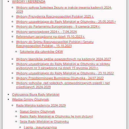
WYBORY I REFERENDA
Wybory sołtysa Sołectwa Zezuty w trakcie trwania kadencji 2024-
2029
Wybory Prezydenta Rzeczypospolitej Polskiej 2025 r.
Wybory uzupełniające do Rady Miejskiej w Olsztynku - 25.05.2025 r
Wybory do Parlamentu Europejskiego - 9 czerwca 2024 r.
Wybory samorządowe 2024 r. - 7.04.2024
Referendum zarządzone na dzień 15.10.2023 r.
Wybory do Sejmu Rzeczypospolitej Polskiej i Senatu
Rzeczypospolitej Polskiej - 15.10.2023
Szkolenie dla członków OKW
Wybory ławników sądów powszechnych na kadencję 2024-2027
Wybory uzupełniające do Rady Miejskiej w Olsztynku w okręgu
wyborczym nr 3 zarządzone na dzień 15 stycznia 2023 r.
Wybory uzupełniające do Rady Miejskiej w Olsztynku - 23.10.2022
Wybory Przedterminowe Burmistrza Olsztynka - 24.07.2022
Wybory sołtysów, rad sołeckich, przewodniczących osiedli i rad
osiedlowych 2024-2029
Ogłoszenia Biura Rady Miejskiej
Władze Gminy Olsztynek
Rada Miejska kadencja 2024-2029
Statut Gminy Olsztynek
Radni Rady Miejskiej w Olsztynku (w tym dyżury)
Sesje Rady Miejskiej w Olsztynku
I sesja - inauguracyjna