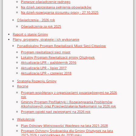
Pierwsze oświadczenie radnego
Na dzień zaprzestania pełnienia obowiązków
Na dzień rozwiązania stosunku pracy - 27.10.2025
Oświadczenia - 2026 rok
Oświadczenia za rok 2025
Raport o stanie Gminy
Plany, programy, strategie i ich wykonanie
Ponadlokalny Program Rewitalizacji Miast Sieci Cittaslow
Program rewitalizacji sieci miast
Lokalny Program Rewitalizacji gminy Olsztynek
Aktualizacja LPR – październik 2016
Aktualizacja LPR – lipiec 2017
Aktualizacja LPR – czerwiec 2018
Strategia Rozwoju Gminy
Roczne
Program współpracy z organizacjami pozarządowymi na 2026
rok
Gminny Program Profilaktyki i Rozwiązywania Problemów
Alkoholowych oraz Przeciwdziałania Narkomanii na 2026 rok
Program opieki nad zwierzętami na 2026 rok
Wieloletnie
Plan Odnowy Miejscowości Waplewo na lata 2021-2028
Program Ochrony Środowiska dla Gminy Olsztynek na lata
2023-2026 z perspektywą do 2030 roku