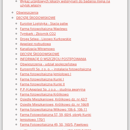
Wykaz urzędowych lekarzy weterynarii do badania mięsa na
użytek własny
Obwieszczenia
DECYZJE ŚRODOWISKOWE
Eurotter Logistyka - Stacja paliw
Farma fotowoltaiczna Waplewo
Tymbark - Zbiornik CO2
Droga Selwa - Lipowo Kurkowskie
Agaplast rozbudowa
Kanalizacja Witramowo
DECYZJE ŚRODOWISKOWE
INFORMACJE O WSZCZĘCIU POSTĘPOWANIA
Obwieszczenia - udział społeczeństwa
Europrofil Sp. z o. o. – instalacja fotowoltaiczna
Farma fotowoltaiczna Jemiołowo I
Farma fotowoltaiczna Kunki I
Farma fotowoltaiczna Kunki II
P.P-H.Agaplast Sp. z o.o. - studnia awaryjna
Farma fotowoltaiczna Królikowo
Osiedle Mieszkaniowe, Królikowo dz. nr 42/7
Osiedle Mieszkaniowe, Królikowo dz. nr 166/8
Farma fotowoltaiczna Wilkowo 106-6, 106-11
Farma Fotowoltaiczna 57, 59, 60/4, obręb Kunki
Jemiołowo 170/1
Farma Fotowoltaiczna 49, 50, 160/5, Pawłowo