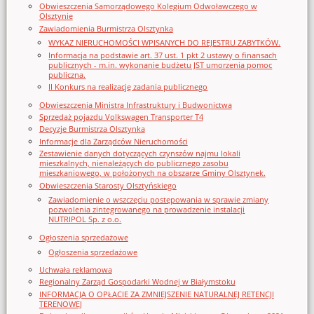
Obwieszczenia Samorządowego Kolegium Odwoławczego w
Olsztynie
Zawiadomienia Burmistrza Olsztynka
WYKAZ NIERUCHOMOŚCI WPISANYCH DO REJESTRU ZABYTKÓW.
Informacja na podstawie art. 37 ust. 1 pkt 2 ustawy o finansach
publicznych - m.in. wykonanie budżetu JST umorzenia pomoc
publiczna.
II Konkurs na realizację zadania publicznego
Obwieszczenia Ministra Infrastruktury i Budwonictwa
Sprzedaż pojazdu Volkswagen Transporter T4
Decyzje Burmistrza Olsztynka
Informacje dla Zarządców Nieruchomości
Zestawienie danych dotyczących czynszów najmu lokali
mieszkalnych, nienależących do publicznego zasobu
mieszkaniowego, w położonych na obszarze Gminy Olsztynek.
Obwieszczenia Starosty Olsztyńskiego
Zawiadomienie o wszczęciu postępowania w sprawie zmiany
pozwolenia zintegrowanego na prowadzenie instalacji
NUTRIPOL Sp. z o.o.
Ogłoszenia sprzedażowe
Ogłoszenia sprzedażowe
Uchwała reklamowa
Regionalny Zarząd Gospodarki Wodnej w Białymstoku
INFORMACJA O OPŁACIE ZA ZMNIEJSZENIE NATURALNEJ RETENCJI
TERENOWEJ