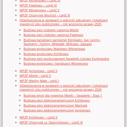
MPZP Witramowo – część IV
MPZP Pawłowo – część IV
MPZP Witramowo – część V
MPZP Olsztynek Wschód – część III
Obwieszczenia w sprawach o warunki zabudowy i lokalizacji
inwestycji celu publicznego – rok wszczęcia sprawy 2025
Budowa sieci niskiego napięcia Mierki
Budowa sieci niskiego napięcia Pawłowo
Budowa kanalizacji sanitarnej Elgnówko, Gaj, Łęciny,
Świętajny, Tolejny, Wigwałd, Wilkowo, Zawady
Budowa wodociągu Waplewo-Witramowo
Budowa wodociągu Królikowo
Budowa sieci wodociągowej Swaderki-Lipowo Kurkowskie
Budowa wodociągu i kanalizacji Witramowo
MPZP Jemiołowo - część II
MPZP Mierki - część V
MPZP Warlity Małe - część I
Obwieszczenia w sprawach o warunki zabudowy i lokalizacji
inwestycji celu publicznego – rok wszczęcia sprawy 2026
Budowa drogi dla rowerów Mierki – Swaderki - Etap 1
Budowa sieci elektroenergetycznej Królikowo
Budowa sieci elektroenergetycznej Marózek
Budowa sieci elektroenergetycznej Jemiołowo
MPZP Królikowo – część II
MPZP Olsztynek ul. Daszyńskiego – część III