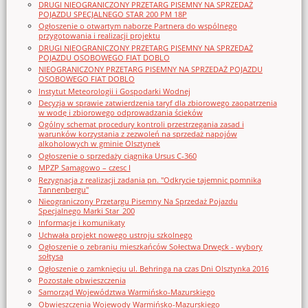
DRUGI NIEOGRANICZONY PRZETARG PISEMNY NA SPRZEDAŻ
POJAZDU SPECJALNEGO STAR 200 PM 18P
Ogłoszenie o otwartym naborze Partnera do wspólnego
przygotowania i realizacji projektu
DRUGI NIEOGRANICZONY PRZETARG PISEMNY NA SPRZEDAŻ
POJAZDU OSOBOWEGO FIAT DOBLO
NIEOGRANICZONY PRZETARG PISEMNY NA SPRZEDAŻ POJAZDU
OSOBOWEGO FIAT DOBLO
Instytut Meteorologii i Gospodarki Wodnej
Decyzja w sprawie zatwierdzenia taryf dla zbiorowego zaopatrzenia
w wodę i zbiorowego odprowadzania ścieków
Ogólny schemat procedury kontroli przestrzegania zasad i
warunków korzystania z zezwoleń na sprzedaż napojów
alkoholowych w gminie Olsztynek
Ogłoszenie o sprzedaży ciągnika Ursus C-360
MPZP Samagowo – czesc I
Rezygnacja z realizacji zadania pn. "Odkrycie tajemnic pomnika
Tannenbergu"
Nieograniczony Przetargu Pisemny Na Sprzedaż Pojazdu
Specjalnego Marki Star_200
Informacje i komunikaty
Uchwała projekt nowego ustroju szkolnego
Ogłoszenie o zebraniu mieszkańców Sołectwa Drwęck - wybory
sołtysa
Ogłoszenie o zamknięciu ul. Behringa na czas Dni Olsztynka 2016
Pozostałe obwieszczenia
Samorząd Województwa Warmińsko-Mazurskiego
Obwieszczenia Wojewody Warmińsko-Mazurskiego