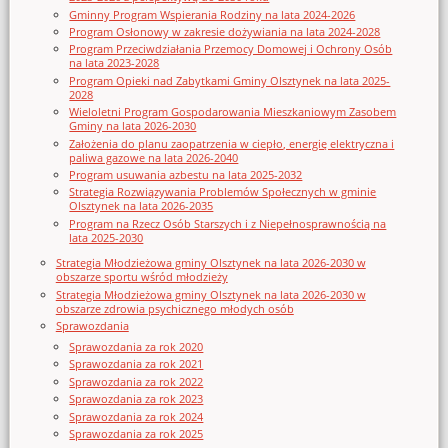
Gminny Program Wspierania Rodziny na lata 2024-2026
Program Osłonowy w zakresie dożywiania na lata 2024-2028
Program Przeciwdziałania Przemocy Domowej i Ochrony Osób
na lata 2023-2028
Program Opieki nad Zabytkami Gminy Olsztynek na lata 2025-
2028
Wieloletni Program Gospodarowania Mieszkaniowym Zasobem
Gminy na lata 2026-2030
Założenia do planu zaopatrzenia w ciepło, energię elektryczna i
paliwa gazowe na lata 2026-2040
Program usuwania azbestu na lata 2025-2032
Strategia Rozwiązywania Problemów Społecznych w gminie
Olsztynek na lata 2026-2035
Program na Rzecz Osób Starszych i z Niepełnosprawnością na
lata 2025-2030
Strategia Młodzieżowa gminy Olsztynek na lata 2026-2030 w
obszarze sportu wśród młodzieży
Strategia Młodzieżowa gminy Olsztynek na lata 2026-2030 w
obszarze zdrowia psychicznego młodych osób
Sprawozdania
Sprawozdania za rok 2020
Sprawozdania za rok 2021
Sprawozdania za rok 2022
Sprawozdania za rok 2023
Sprawozdania za rok 2024
Sprawozdania za rok 2025