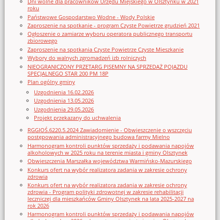
Dni wolne dla pracowników Urzędu Miejskiego w Olsztynku w 2021
roku
Państwowe Gospodarstwo Wodne - Wody Polskie
Zaproszenie na spotkanie - program Czyste Powietrze grudzień 2021
Ogłoszenie o zamiarze wyboru operatora publicznego transportu
zbiorowego
Zaproszenie na spotkania Czyste Powietrze Czyste Mieszkanie
Wybory do walnych zgromadzeń izb rolniczych
NIEOGRANICZONY PRZETARG PISEMNY NA SPRZEDAŻ POJAZDU
SPECJALNEGO STAR 200 PM 18P
Plan ogólny gminy
Uzgodnienia 16.02.2026
Uzgodnienia 13.05.2026
Uzgodnienia 29.05.2026
Projekt przekazany do uchwalenia
RGGIOŚ.6220.5.2024 Zawiadomienie - Obwieszczenie o wszczęciu
postępowania administracyjnego budowa farmy Mielno
Harmonogram kontroli punktów sprzedaży i podawania napojów
alkoholowych w 2025 roku na terenie miasta i gminy Olsztynek
Obwieszczenia Marszałka województwa Warmińsko-Mazurskiego
Konkurs ofert na wybór realizatora zadania w zakresie ochrony
zdrowia
Konkurs ofert na wybór realizatora zadania w zakresie ochrony
zdrowia - Program polityki zdrowotnej w zakresie rehabilitacji
leczniczej dla mieszkańców Gminy Olsztynek na lata 2025-2027 na
rok 2026
Harmonogram kontroli punktów sprzedaży i podawania napojów