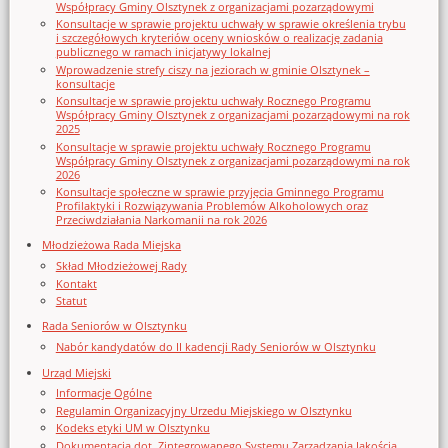
Współpracy Gminy Olsztynek z organizacjami pozarządowymi
Konsultacje w sprawie projektu uchwały w sprawie określenia trybu
i szczegółowych kryteriów oceny wniosków o realizację zadania
publicznego w ramach inicjatywy lokalnej
Wprowadzenie strefy ciszy na jeziorach w gminie Olsztynek –
konsultacje
Konsultacje w sprawie projektu uchwały Rocznego Programu
Współpracy Gminy Olsztynek z organizacjami pozarządowymi na rok
2025
Konsultacje w sprawie projektu uchwały Rocznego Programu
Współpracy Gminy Olsztynek z organizacjami pozarządowymi na rok
2026
Konsultacje społeczne w sprawie przyjęcia Gminnego Programu
Profilaktyki i Rozwiązywania Problemów Alkoholowych oraz
Przeciwdziałania Narkomanii na rok 2026
Młodzieżowa Rada Miejska
Skład Młodzieżowej Rady
Kontakt
Statut
Rada Seniorów w Olsztynku
Nabór kandydatów do II kadencji Rady Seniorów w Olsztynku
Urząd Miejski
Informacje Ogólne
Regulamin Organizacyjny Urzedu Miejskiego w Olsztynku
Kodeks etyki UM w Olsztynku
Dokumentacja dot. Zintegrowanego Systemu Zarządzania Jakością