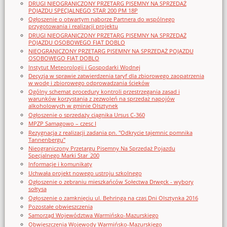
DRUGI NIEOGRANICZONY PRZETARG PISEMNY NA SPRZEDAŻ
POJAZDU SPECJALNEGO STAR 200 PM 18P
Ogłoszenie o otwartym naborze Partnera do wspólnego
przygotowania i realizacji projektu
DRUGI NIEOGRANICZONY PRZETARG PISEMNY NA SPRZEDAŻ
POJAZDU OSOBOWEGO FIAT DOBLO
NIEOGRANICZONY PRZETARG PISEMNY NA SPRZEDAŻ POJAZDU
OSOBOWEGO FIAT DOBLO
Instytut Meteorologii i Gospodarki Wodnej
Decyzja w sprawie zatwierdzenia taryf dla zbiorowego zaopatrzenia
w wodę i zbiorowego odprowadzania ścieków
Ogólny schemat procedury kontroli przestrzegania zasad i
warunków korzystania z zezwoleń na sprzedaż napojów
alkoholowych w gminie Olsztynek
Ogłoszenie o sprzedaży ciągnika Ursus C-360
MPZP Samagowo – czesc I
Rezygnacja z realizacji zadania pn. "Odkrycie tajemnic pomnika
Tannenbergu"
Nieograniczony Przetargu Pisemny Na Sprzedaż Pojazdu
Specjalnego Marki Star_200
Informacje i komunikaty
Uchwała projekt nowego ustroju szkolnego
Ogłoszenie o zebraniu mieszkańców Sołectwa Drwęck - wybory
sołtysa
Ogłoszenie o zamknięciu ul. Behringa na czas Dni Olsztynka 2016
Pozostałe obwieszczenia
Samorząd Województwa Warmińsko-Mazurskiego
Obwieszczenia Wojewody Warmińsko-Mazurskiego