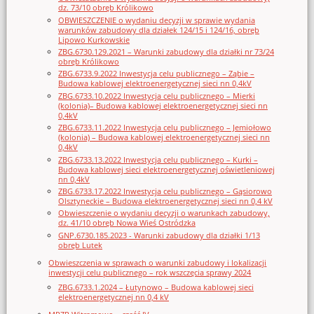
dz. 73/10 obręb Królikowo
OBWIESZCZENIE o wydaniu decyzji w sprawie wydania
warunków zabudowy dla działek 124/15 i 124/16, obręb
Lipowo Kurkowskie
ZBG.6730.129.2021 – Warunki zabudowy dla działki nr 73/24
obręb Królikowo
ZBG.6733.9.2022 Inwestycja celu publicznego – Ząbie –
Budowa kablowej elektroenergetycznej sieci nn 0,4kV
ZBG.6733.10.2022 Inwestycja celu publicznego – Mierki
(kolonia)– Budowa kablowej elektroenergetycznej sieci nn
0,4kV
ZBG.6733.11.2022 Inwestycja celu publicznego – Jemiołowo
(kolonia) – Budowa kablowej elektroenergetycznej sieci nn
0,4kV
ZBG.6733.13.2022 Inwestycja celu publicznego – Kurki –
Budowa kablowej sieci elektroenergetycznej oświetleniowej
nn 0,4kV
ZBG.6733.17.2022 Inwestycja celu publicznego – Gąsiorowo
Olsztyneckie – Budowa elektroenergetycznej sieci nn 0,4 kV
Obwieszczenie o wydaniu decyzji o warunkach zabudowy,
dz. 41/10 obręb Nowa Wieś Ostródzka
GNP.6730.185.2023 - Warunki zabudowy dla działki 1/13
obręb Lutek
Obwieszczenia w sprawach o warunki zabudowy i lokalizacji
inwestycji celu publicznego – rok wszczęcia sprawy 2024
ZBG.6733.1.2024 – Łutynowo – Budowa kablowej sieci
elektroenergetycznej nn 0,4 kV