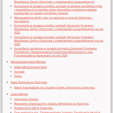
Współpracy Gminy Olsztynek z organizacjami pozarządowymi
Konsultacje w sprawie projektu uchwały w sprawie określenia trybu
i szczegółowych kryteriów oceny wniosków o realizację zadania
publicznego w ramach inicjatywy lokalnej
Wprowadzenie strefy ciszy na jeziorach w gminie Olsztynek –
konsultacje
Konsultacje w sprawie projektu uchwały Rocznego Programu
Współpracy Gminy Olsztynek z organizacjami pozarządowymi na rok
2025
Konsultacje w sprawie projektu uchwały Rocznego Programu
Współpracy Gminy Olsztynek z organizacjami pozarządowymi na rok
2026
Konsultacje społeczne w sprawie przyjęcia Gminnego Programu
Profilaktyki i Rozwiązywania Problemów Alkoholowych oraz
Przeciwdziałania Narkomanii na rok 2026
Młodzieżowa Rada Miejska
Skład Młodzieżowej Rady
Kontakt
Statut
Rada Seniorów w Olsztynku
Nabór kandydatów do II kadencji Rady Seniorów w Olsztynku
Urząd Miejski
Informacje Ogólne
Regulamin Organizacyjny Urzedu Miejskiego w Olsztynku
Kodeks etyki UM w Olsztynku
Dokumentacja dot. Zintegrowanego Systemu Zarządzania Jakością