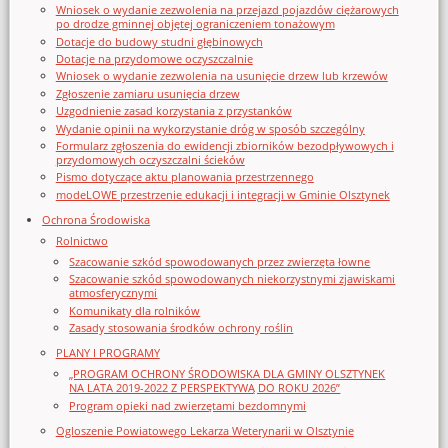
Wniosek o wydanie zezwolenia na przejazd pojazdów ciężarowych
po drodze gminnej objętej ograniczeniem tonażowym
Dotacje do budowy studni głębinowych
Dotacje na przydomowe oczyszczalnie
Wniosek o wydanie zezwolenia na usunięcie drzew lub krzewów
Zgłoszenie zamiaru usunięcia drzew
Uzgodnienie zasad korzystania z przystanków
Wydanie opinii na wykorzystanie dróg w sposób szczególny
Formularz zgłoszenia do ewidencji zbiorników bezodpływowych i
przydomowych oczyszczalni ścieków
Pismo dotyczące aktu planowania przestrzennego
modeLOWE przestrzenie edukacji i integracji w Gminie Olsztynek
Ochrona Środowiska
Rolnictwo
Szacowanie szkód spowodowanych przez zwierzęta łowne
Szacowanie szkód spowodowanych niekorzystnymi zjawiskami
atmosferycznymi
Komunikaty dla rolników
Zasady stosowania środków ochrony roślin
PLANY I PROGRAMY
„PROGRAM OCHRONY ŚRODOWISKA DLA GMINY OLSZTYNEK
NA LATA 2019-2022 Z PERSPEKTYWĄ DO ROKU 2026”
Program opieki nad zwierzętami bezdomnymi
Ogloszenie Powiatowego Lekarza Weterynarii w Olsztynie