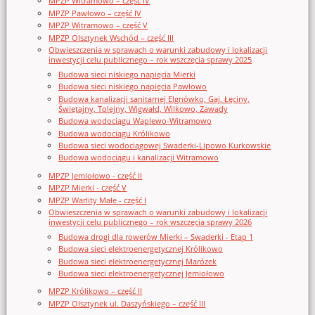
MPZP Witramowo – część IV
MPZP Pawłowo – część IV
MPZP Witramowo – część V
MPZP Olsztynek Wschód – część III
Obwieszczenia w sprawach o warunki zabudowy i lokalizacji
inwestycji celu publicznego – rok wszczęcia sprawy 2025
Budowa sieci niskiego napięcia Mierki
Budowa sieci niskiego napięcia Pawłowo
Budowa kanalizacji sanitarnej Elgnówko, Gaj, Łęciny,
Świętajny, Tolejny, Wigwałd, Wilkowo, Zawady
Budowa wodociągu Waplewo-Witramowo
Budowa wodociągu Królikowo
Budowa sieci wodociągowej Swaderki-Lipowo Kurkowskie
Budowa wodociągu i kanalizacji Witramowo
MPZP Jemiołowo - część II
MPZP Mierki - część V
MPZP Warlity Małe - część I
Obwieszczenia w sprawach o warunki zabudowy i lokalizacji
inwestycji celu publicznego – rok wszczęcia sprawy 2026
Budowa drogi dla rowerów Mierki – Swaderki - Etap 1
Budowa sieci elektroenergetycznej Królikowo
Budowa sieci elektroenergetycznej Marózek
Budowa sieci elektroenergetycznej Jemiołowo
MPZP Królikowo – część II
MPZP Olsztynek ul. Daszyńskiego – część III