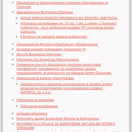
Obwieszczenia Samorządowego Kolegium Odwoławczego w
Olsztynie
Zawiadomienia Burmistrza Olsztynka
WYKAZ NIERUCHOMOŚCI WPISANYCH DO REJESTRU ZABYTKÓW.
Informacja na podstawie art. 37 ust. 1 pkt 2 ustawy o finansach
publicznych - m.in. wykonanie budżetu JST umorzenia pomoc
publiczna.
II Konkurs na realizację zadania publicznego
Obwieszczenia Ministra Infrastruktury i Budwonictwa
Sprzedaż pojazdu Volkswagen Transporter T4
Decyzje Burmistrza Olsztynka
Informacje dla Zarządców Nieruchomości
Zestawienie danych dotyczących czynszów najmu lokali
mieszkalnych, nienależących do publicznego zasobu
mieszkaniowego, w położonych na obszarze Gminy Olsztynek.
Obwieszczenia Starosty Olsztyńskiego
Zawiadomienie o wszczęciu postępowania w sprawie zmiany
pozwolenia zintegrowanego na prowadzenie instalacji
NUTRIPOL Sp. z o.o.
Ogłoszenia sprzedażowe
Ogłoszenia sprzedażowe
Uchwała reklamowa
Regionalny Zarząd Gospodarki Wodnej w Białymstoku
INFORMACJA O OPŁACIE ZA ZMNIEJSZENIE NATURALNEJ RETENCJI
TERENOWEJ