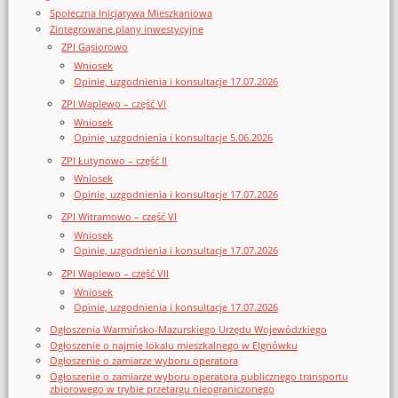
Społeczna Inicjatywa Mieszkaniowa
Zintegrowane plany inwestycyjne
ZPI Gąsiorowo
Wniosek
Opinie, uzgodnienia i konsultacje 17.07.2026
ZPI Waplewo – część VI
Wniosek
Opinie, uzgodnienia i konsultacje 5.06.2026
ZPI Łutynowo – część II
Wniosek
Opinie, uzgodnienia i konsultacje 17.07.2026
ZPI Witramowo – część VI
Wniosek
Opinie, uzgodnienia i konsultacje 17.07.2026
ZPI Waplewo – część VII
Wniosek
Opinie, uzgodnienia i konsultacje 17.07.2026
Ogłoszenia Warmińsko-Mazurskiego Urzędu Wojewódzkiego
Ogłoszenie o najmie lokalu mieszkalnego w Elgnówku
Ogłoszenie o zamiarze wyboru operatora
Ogłoszenie o zamiarze wyboru operatora publicznego transportu
zbiorowego w trybie przetargu nieograniczonego