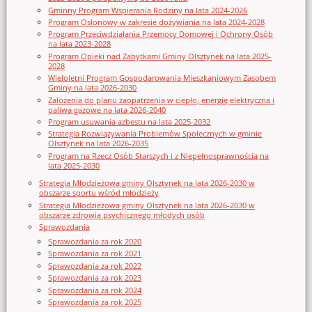
Gminny Program Wspierania Rodziny na lata 2024-2026
Program Osłonowy w zakresie dożywiania na lata 2024-2028
Program Przeciwdziałania Przemocy Domowej i Ochrony Osób
na lata 2023-2028
Program Opieki nad Zabytkami Gminy Olsztynek na lata 2025-
2028
Wieloletni Program Gospodarowania Mieszkaniowym Zasobem
Gminy na lata 2026-2030
Założenia do planu zaopatrzenia w ciepło, energię elektryczna i
paliwa gazowe na lata 2026-2040
Program usuwania azbestu na lata 2025-2032
Strategia Rozwiązywania Problemów Społecznych w gminie
Olsztynek na lata 2026-2035
Program na Rzecz Osób Starszych i z Niepełnosprawnością na
lata 2025-2030
Strategia Młodzieżowa gminy Olsztynek na lata 2026-2030 w
obszarze sportu wśród młodzieży
Strategia Młodzieżowa gminy Olsztynek na lata 2026-2030 w
obszarze zdrowia psychicznego młodych osób
Sprawozdania
Sprawozdania za rok 2020
Sprawozdania za rok 2021
Sprawozdania za rok 2022
Sprawozdania za rok 2023
Sprawozdania za rok 2024
Sprawozdania za rok 2025