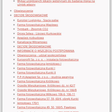
Wykaz urzędowych lekarzy weterynarii do badania mięsa na
użytek własny
Obwieszczenia
DECYZJE ŚRODOWISKOWE
Eurotter Logistyka - Stacja paliw
Farma fotowoltaiczna Waplewo
Tymbark - Zbiornik CO2
Droga Selwa - Lipowo Kurkowskie
Agaplast rozbudowa
Kanalizacja Witramowo
DECYZJE ŚRODOWISKOWE
INFORMACJE O WSZCZĘCIU POSTĘPOWANIA
Obwieszczenia - udział społeczeństwa
Europrofil Sp. z o. o. – instalacja fotowoltaiczna
Farma fotowoltaiczna Jemiołowo I
Farma fotowoltaiczna Kunki I
Farma fotowoltaiczna Kunki II
P.P-H.Agaplast Sp. z o.o. - studnia awaryjna
Farma fotowoltaiczna Królikowo
Osiedle Mieszkaniowe, Królikowo dz. nr 42/7
Osiedle Mieszkaniowe, Królikowo dz. nr 166/8
Farma fotowoltaiczna Wilkowo 106-6, 106-11
Farma Fotowoltaiczna 57, 59, 60/4, obręb Kunki
Jemiołowo 170/1
Farma Fotowoltaiczna 49, 50, 160/5, Pawłowo