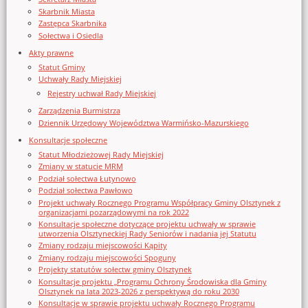
Skarbnik Miasta
Zastępca Skarbnika
Sołectwa i Osiedla
Akty prawne
Statut Gminy
Uchwały Rady Miejskiej
Rejestry uchwał Rady Miejskiej
Zarządzenia Burmistrza
Dziennik Urzędowy Województwa Warmińsko-Mazurskiego
Konsultacje społeczne
Statut Młodzieżowej Rady Miejskiej
Zmiany w statucie MRM
Podział sołectwa Łutynowo
Podział sołectwa Pawłowo
Projekt uchwały Rocznego Programu Współpracy Gminy Olsztynek z
organizacjami pozarządowymi na rok 2022
Konsultacje społeczne dotyczące projektu uchwały w sprawie
utworzenia Olsztyneckiej Rady Seniorów i nadania jej Statutu
Zmiany rodzaju miejscowości Kąpity
Zmiany rodzaju miejscowości Spoguny
Projekty statutów sołectw gminy Olsztynek
Konsultacje projektu „Programu Ochrony Środowiska dla Gminy
Olsztynek na lata 2023-2026 z perspektywą do roku 2030
Konsultacje w sprawie projektu uchwały Rocznego Programu