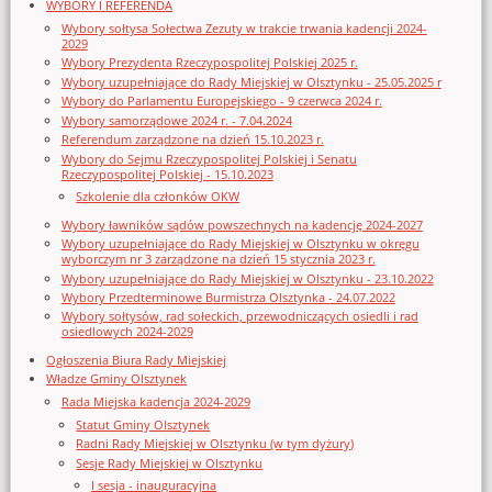
WYBORY I REFERENDA
Wybory sołtysa Sołectwa Zezuty w trakcie trwania kadencji 2024-
2029
Wybory Prezydenta Rzeczypospolitej Polskiej 2025 r.
Wybory uzupełniające do Rady Miejskiej w Olsztynku - 25.05.2025 r
Wybory do Parlamentu Europejskiego - 9 czerwca 2024 r.
Wybory samorządowe 2024 r. - 7.04.2024
Referendum zarządzone na dzień 15.10.2023 r.
Wybory do Sejmu Rzeczypospolitej Polskiej i Senatu
Rzeczypospolitej Polskiej - 15.10.2023
Szkolenie dla członków OKW
Wybory ławników sądów powszechnych na kadencję 2024-2027
Wybory uzupełniające do Rady Miejskiej w Olsztynku w okręgu
wyborczym nr 3 zarządzone na dzień 15 stycznia 2023 r.
Wybory uzupełniające do Rady Miejskiej w Olsztynku - 23.10.2022
Wybory Przedterminowe Burmistrza Olsztynka - 24.07.2022
Wybory sołtysów, rad sołeckich, przewodniczących osiedli i rad
osiedlowych 2024-2029
Ogłoszenia Biura Rady Miejskiej
Władze Gminy Olsztynek
Rada Miejska kadencja 2024-2029
Statut Gminy Olsztynek
Radni Rady Miejskiej w Olsztynku (w tym dyżury)
Sesje Rady Miejskiej w Olsztynku
I sesja - inauguracyjna