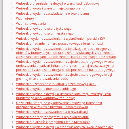
Wniosek o przeniesienie decyzji o warunkach zabudowy
Wniosek o wypis i wyrys z miejscowego planu
Wniosek o wydanie zaświadczenia o braku planu
Wzor_oferty
Wzor_sprawozdania
Wniosek o wykup lokalu użytkowego
Wniosek o wykup lokalu mieszkalnego
Wnisek o wydanie zezwolenia na wykreślenie hipoteki z KW
Wniosek o nadanie numeru porządkowego nieruchomości
Wniosek o wydanie zezwolenia na lokalizację w pasie drogowym
obiektów budowlanych lub urządzeń niezwiązanych z potrzebami
zarządzania drogami lub potrzebami ruchu drogowego oraz reklam
Wniosek o wydanie zezwolenia na zajęcie pasa drogowego w celu
umieszczenia urządzeń infrastruktury technicznej niezwiązanych z
potrzebami zarządzania drogami lub potrzebami ruchu drogowego
Wniosek o wydanie zezwolenia na zajęcie pasa drogowego drogi
gminnej w celu prowadzenia robót
Wniosek o uzgodnienie lokalizacji/przebudowy zjazdu
Wniosek o wydanie dowodu osobistego
Wniosek o wydanie decyzji o ustalenie lokalizacji inwestycji celu
publicznego albo warunków zabudowy
Udzielenia licencji na wykonywanie krajowego transportu
drogowego w zakresie przewozu osób taksówką
Wniosek o wydanie zaświadczenia o rewitalizacji
Wniosek o dotację z programu Ciepłe Mieszkanie
Wniosek o płatność z programu Ciepłe Mieszkanie
Wniosek o wydanie decyzji o środowiskowych uwarunkowaniach