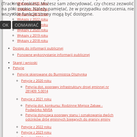
(Tracking Cookies). Możesz sam zdecydować, czy chcesz zezwolić
Wykazy z 2025 roku
na pliki cookie. Należy pamiętać, że w przypadku odrzucenia, nie
Wykazy z 2024 roku
wszystkie funkcje strony mogą być dostępne.
Wykazy z 2023 roku
Wykazy z 2022 roku
OK
ODMAWIAĆ
Wykazy z 2021 roku
Wykazy z 2020 roku
Wykazy z 2019 roku
Wykazy z 2018 roku
Dostęp do informacji publicznej
Ponowne wykorzystanie informacji publicznej
Skargi i wnioski
Petycje
Petycje skierowane do Burmistrza Olsztynka
Petycje z 2020 roku
Petycja dot. poprawy infrastruktury drogi gminnej nr
281409_5.0014
Petycje z 2021 roku
Petycja dot. konkursu: Rodzinne Miejsce Zabaw -
Podwórko NIVEA
Petycja dotycząca poprawy stanu i oznakowania dwóch
odcinków dróg gminnych biegących do granicy gminy
Petycje z 2022 roku
Petycje z 2023 roku