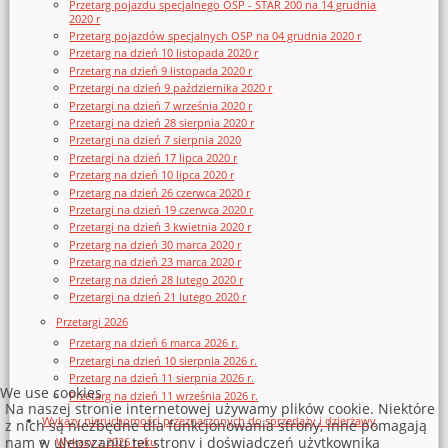
Przetarg pojazdu specjalnego OSP - STAR 200 na 14 grudnia
2020 r
Przetarg pojazdów specjalnych OSP na 04 grudnia 2020 r
Przetarg na dzień 10 listopada 2020 r
Przetarg na dzień 9 listopada 2020 r
Przetargi na dzień 9 października 2020 r
Przetargi na dzień 7 września 2020 r
Przetargi na dzień 28 sierpnia 2020 r
Przetargi na dzień 7 sierpnia 2020
Przetargi na dzień 17 lipca 2020 r
Przetarg na dzień 10 lipca 2020 r
Przetarg na dzień 26 czerwca 2020 r
Przetargi na dzień 19 czerwca 2020 r
Przetargi na dzień 3 kwietnia 2020 r
Przetarg na dzień 30 marca 2020 r
Przetarg na dzień 23 marca 2020 r
Przetarg na dzień 28 lutego 2020 r
Przetargi na dzień 21 lutego 2020 r
Przetargi 2026
Przetarg na dzień 6 marca 2026 r.
Przetargi na dzień 10 sierpnia 2026 r.
Przetarg na dzień 11 sierpnia 2026 r.
We use cookies
Przetarg na dzień 11 września 2026 r.
Na naszej stronie internetowej używamy plików cookie. Niektóre
Wykazy nieruchomości przeznaczonych do sprzedaży i dzierżawy
z nich są niezbędne dla funkcjonowania strony, inne pomagają
nam w ulepszaniu tej strony i doświadczeń użytkownika
Wykazy z 2026 roku