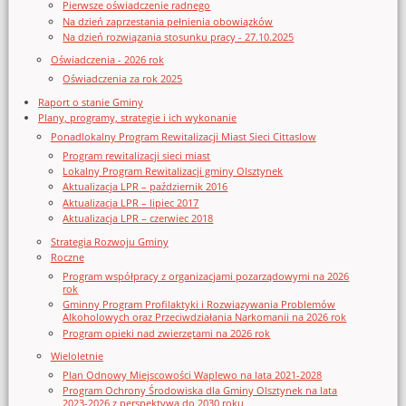
Pierwsze oświadczenie radnego
Na dzień zaprzestania pełnienia obowiązków
Na dzień rozwiązania stosunku pracy - 27.10.2025
Oświadczenia - 2026 rok
Oświadczenia za rok 2025
Raport o stanie Gminy
Plany, programy, strategie i ich wykonanie
Ponadlokalny Program Rewitalizacji Miast Sieci Cittaslow
Program rewitalizacji sieci miast
Lokalny Program Rewitalizacji gminy Olsztynek
Aktualizacja LPR – październik 2016
Aktualizacja LPR – lipiec 2017
Aktualizacja LPR – czerwiec 2018
Strategia Rozwoju Gminy
Roczne
Program współpracy z organizacjami pozarządowymi na 2026
rok
Gminny Program Profilaktyki i Rozwiązywania Problemów
Alkoholowych oraz Przeciwdziałania Narkomanii na 2026 rok
Program opieki nad zwierzętami na 2026 rok
Wieloletnie
Plan Odnowy Miejscowości Waplewo na lata 2021-2028
Program Ochrony Środowiska dla Gminy Olsztynek na lata
2023-2026 z perspektywą do 2030 roku