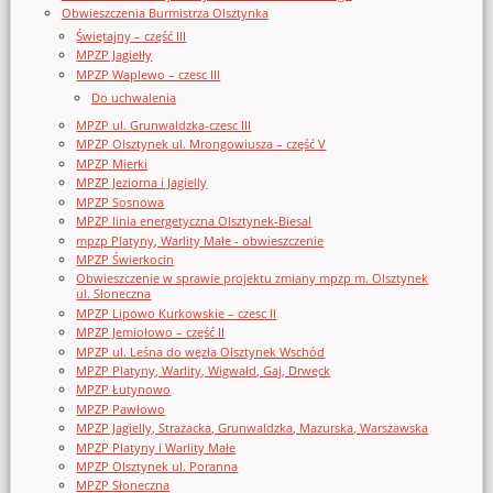
Obwieszczenia Burmistrza Olsztynka
Świętajny – część III
MPZP Jagiełły
MPZP Waplewo – czesc III
Do uchwalenia
MPZP ul. Grunwaldzka-czesc III
MPZP Olsztynek ul. Mrongowiusza – część V
MPZP Mierki
MPZP Jeziorna i Jagielly
MPZP Sosnowa
MPZP linia energetyczna Olsztynek-Biesal
mpzp Platyny, Warlity Małe - obwieszczenie
MPZP Świerkocin
Obwieszczenie w sprawie projektu zmiany mpzp m. Olsztynek
ul. Słoneczna
MPZP Lipowo Kurkowskie – czesc II
MPZP Jemiołowo – część II
MPZP ul. Leśna do węzła Olsztynek Wschód
MPZP Platyny, Warlity, Wigwałd, Gaj, Drwęck
MPZP Łutynowo
MPZP Pawłowo
MPZP Jagielly, Strazacka, Grunwaldzka, Mazurska, Warszawska
MPZP Platyny i Warlity Małe
MPZP Olsztynek ul. Poranna
MPZP Słoneczna