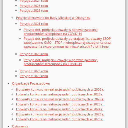
Petycje z 2024 roku
Petycje z 2025 roku
Petycje z 2026 roku
Petycje skierowane do Rady Miejskiej w Olsztynku
Petycje z 2021 roku
Petycja dot. podjęcia uchwały w sprawie gwarancji
producentów szczepionek na COVID-19
Petycja dot. podjęcia uchwały poierającej list otwarty STOP
zabójczenmu GMO - STOP niebezpiecznej szczepionce oraz
zaprzestania eksperymentu na mieszkańcach Polski i inne
Petycje z 2020 roku
Petycja dot. podjęcia uchwały w sprawie gwarancji
producentów szczepionek na COVID-19
Petycje z 2023 roku
Petycje z 2025 roku
Organizacje Pozarządowe
II otwarty konkurs na realizację zadań publicznych w 2026 r.
I otwarty konkurs na realizację zadań publicznych w 2026 r.
II otwarty konkurs na realizację zadań publicznych w 2025 r.
I otwarty konkurs na realizację zadań publicznych w 2025 r.
I otwarty konkurs na realizację zadań publicznych w 2024 r.
II otwarty konkurs na realizację zadań publicznych w 2023 r.
I otwarty konkurs na realizację zadań publicznych w 2023 r.
Ogłoszenia