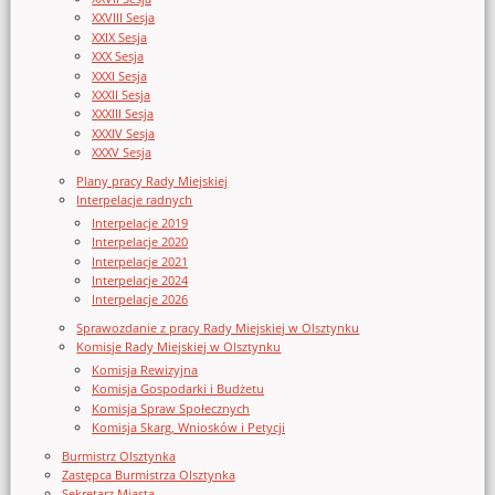
XXVIII Sesja
XXIX Sesja
XXX Sesja
XXXI Sesja
XXXII Sesja
XXXIII Sesja
XXXIV Sesja
XXXV Sesja
Plany pracy Rady Miejskiej
Interpelacje radnych
Interpelacje 2019
Interpelacje 2020
Interpelacje 2021
Interpelacje 2024
Interpelacje 2026
Sprawozdanie z pracy Rady Miejskiej w Olsztynku
Komisje Rady Miejskiej w Olsztynku
Komisja Rewizyjna
Komisja Gospodarki i Budżetu
Komisja Spraw Społecznych
Komisja Skarg, Wniosków i Petycji
Burmistrz Olsztynka
Zastępca Burmistrza Olsztynka
Sekretarz Miasta