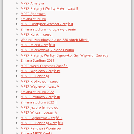
MPZP Ameryka
MPZP Platyny i Warlity Małe – część II
MPZP Sportowa
Zmiana studium
MPZP Olsztynek Wschód – część II
Zmiana studium – drugie wyłożenie
MPZP Kunki – czesc I
Warunki zabudowy dla dz. 380 obręb Mierki
MPZP Mierki – część III
MPZP Mierkowska, Zielona i Polna
MPZP Platyny, Warlity, Elgnówko, Gaj, Wigwałd i Zawady
Zmiana Studium 2021
MPZP węzeł Olsztynek Zachód
MPZP Waplewo – część IV
MPZP ul. Behringa
MPZP Królikowo – czesc I
MPZP Waplewo – czesc V
Zmiana studium 2022
MPZP Pawłowo – część III
Zmiana studium 2022 II
MPZP jezioro Jemiołowo
MPZP Wilcza – obszar A
MPZP Gąsiorowo – część III
MPZP ul. Behringa – część II
MPZP Perłowa i Pionierów
Zmiana MPZP Kunki