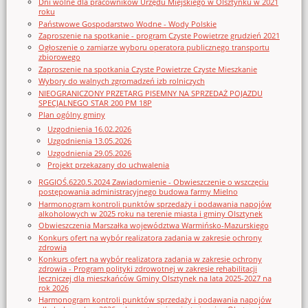
Dni wolne dla pracowników Urzędu Miejskiego w Olsztynku w 2021
roku
Państwowe Gospodarstwo Wodne - Wody Polskie
Zaproszenie na spotkanie - program Czyste Powietrze grudzień 2021
Ogłoszenie o zamiarze wyboru operatora publicznego transportu
zbiorowego
Zaproszenie na spotkania Czyste Powietrze Czyste Mieszkanie
Wybory do walnych zgromadzeń izb rolniczych
NIEOGRANICZONY PRZETARG PISEMNY NA SPRZEDAŻ POJAZDU
SPECJALNEGO STAR 200 PM 18P
Plan ogólny gminy
Uzgodnienia 16.02.2026
Uzgodnienia 13.05.2026
Uzgodnienia 29.05.2026
Projekt przekazany do uchwalenia
RGGIOŚ.6220.5.2024 Zawiadomienie - Obwieszczenie o wszczęciu
postępowania administracyjnego budowa farmy Mielno
Harmonogram kontroli punktów sprzedaży i podawania napojów
alkoholowych w 2025 roku na terenie miasta i gminy Olsztynek
Obwieszczenia Marszałka województwa Warmińsko-Mazurskiego
Konkurs ofert na wybór realizatora zadania w zakresie ochrony
zdrowia
Konkurs ofert na wybór realizatora zadania w zakresie ochrony
zdrowia - Program polityki zdrowotnej w zakresie rehabilitacji
leczniczej dla mieszkańców Gminy Olsztynek na lata 2025-2027 na
rok 2026
Harmonogram kontroli punktów sprzedaży i podawania napojów