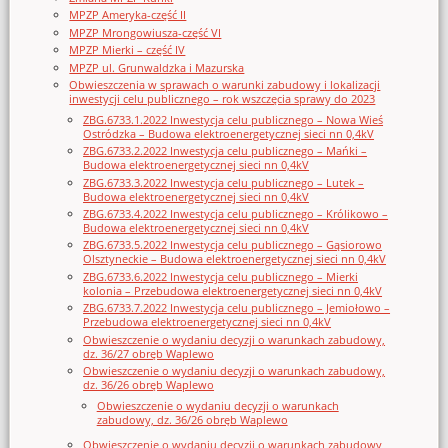
MPZP Ameryka-część II
MPZP Mrongowiusza-część VI
MPZP Mierki – część IV
MPZP ul. Grunwaldzka i Mazurska
Obwieszczenia w sprawach o warunki zabudowy i lokalizacji
inwestycji celu publicznego – rok wszczęcia sprawy do 2023
ZBG.6733.1.2022 Inwestycja celu publicznego – Nowa Wieś
Ostródzka – Budowa elektroenergetycznej sieci nn 0,4kV
ZBG.6733.2.2022 Inwestycja celu publicznego – Mańki –
Budowa elektroenergetycznej sieci nn 0,4kV
ZBG.6733.3.2022 Inwestycja celu publicznego – Lutek –
Budowa elektroenergetycznej sieci nn 0,4kV
ZBG.6733.4.2022 Inwestycja celu publicznego – Królikowo –
Budowa elektroenergetycznej sieci nn 0,4kV
ZBG.6733.5.2022 Inwestycja celu publicznego – Gąsiorowo
Olsztyneckie – Budowa elektroenergetycznej sieci nn 0,4kV
ZBG.6733.6.2022 Inwestycja celu publicznego – Mierki
kolonia – Przebudowa elektroenergetycznej sieci nn 0,4kV
ZBG.6733.7.2022 Inwestycja celu publicznego – Jemiołowo –
Przebudowa elektroenergetycznej sieci nn 0,4kV
Obwieszczenie o wydaniu decyzji o warunkach zabudowy,
dz. 36/27 obręb Waplewo
Obwieszczenie o wydaniu decyzji o warunkach zabudowy,
dz. 36/26 obręb Waplewo
Obwieszczenie o wydaniu decyzji o warunkach
zabudowy, dz. 36/26 obręb Waplewo
Obwieszczenie o wydaniu decyzji o warunkach zabudowy,