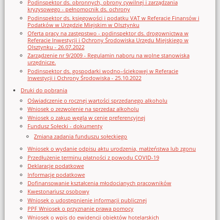
Podinspektor ds. obronnych, obrony cywilnej i zarządzania
kryzysowego - pełnomocnik ds. ochrony
Podinspektor ds. księgowości i podatku VAT w Referacie Finansów i
Podatków w Urzędzie Miejskim w Olsztynku
Oferta pracy na zastępstwo - podinspektor ds. drogownictwa w
Referacie Inwestycji i Ochrony Środowiska Urzędu Miejskiego w
Olsztynku - 26.07.2022
Zarządzenie nr 9/2009 - Regulamin naboru na wolne stanowiska
urzędnicze.
Podinspektor ds. gospodarki wodno–ściekowej w Referacie
Inwestycji i Ochrony Środowiska - 25.10.2022
Druki do pobrania
Oświadczenie o rocznej wartości sprzedanego alkoholu
Wniosek o zezwolenie na sprzedaz alkoholu
Wniosek o zakup węgla w cenie preferencyjnej
Fundusz Sołecki - dokumenty
Zmiana zadania funduszu sołeckiego
Wniosek o wydanie odpisu aktu urodzenia, małżeństwa lub zgonu
Przedłużenie terminu płatności z powodu COVID-19
Deklaracje podatkowe
Informacje podatkowe
Dofinansowanie kształcenia młodocianych pracowników
Kwestonariusz osobowy
Wniosek o udostępnienie informacji publicznej
PPF Wniosek o przyznanie prawa pomocy
Wniosek o wpis do ewidencji obiektów hotelarskich