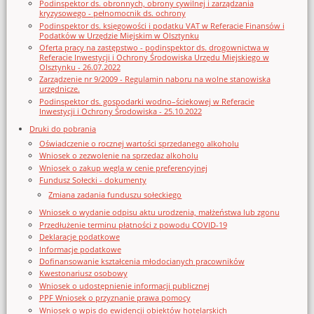
Podinspektor ds. obronnych, obrony cywilnej i zarządzania
kryzysowego - pełnomocnik ds. ochrony
Podinspektor ds. księgowości i podatku VAT w Referacie Finansów i
Podatków w Urzędzie Miejskim w Olsztynku
Oferta pracy na zastępstwo - podinspektor ds. drogownictwa w
Referacie Inwestycji i Ochrony Środowiska Urzędu Miejskiego w
Olsztynku - 26.07.2022
Zarządzenie nr 9/2009 - Regulamin naboru na wolne stanowiska
urzędnicze.
Podinspektor ds. gospodarki wodno–ściekowej w Referacie
Inwestycji i Ochrony Środowiska - 25.10.2022
Druki do pobrania
Oświadczenie o rocznej wartości sprzedanego alkoholu
Wniosek o zezwolenie na sprzedaz alkoholu
Wniosek o zakup węgla w cenie preferencyjnej
Fundusz Sołecki - dokumenty
Zmiana zadania funduszu sołeckiego
Wniosek o wydanie odpisu aktu urodzenia, małżeństwa lub zgonu
Przedłużenie terminu płatności z powodu COVID-19
Deklaracje podatkowe
Informacje podatkowe
Dofinansowanie kształcenia młodocianych pracowników
Kwestonariusz osobowy
Wniosek o udostępnienie informacji publicznej
PPF Wniosek o przyznanie prawa pomocy
Wniosek o wpis do ewidencji obiektów hotelarskich