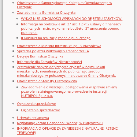
Obwieszczenia Samorządowego Kolegium Odwoławczego w
Olsztynie
Zawiadomienia Burmistrza Olsztynka
WYKAZ NIERUCHOMOŚCI WPISANYCH DO REJESTRU ZABYTKÓW.
Informacja na podstawie art. 37 ust. 1 pkt 2 ustawy o finansach
publicznych - m.in. wykonanie budżetu JST umorzenia pomoc
publiczna.
II Konkurs na realizację zadania publicznego
Obwieszczenia Ministra Infrastruktury i Budwonictwa
Sprzedaż pojazdu Volkswagen Transporter T4
Decyzje Burmistrza Olsztynka
Informacje dla Zarządców Nieruchomości
Zestawienie danych dotyczących czynszów najmu lokali
mieszkalnych, nienależących do publicznego zasobu
mieszkaniowego, w położonych na obszarze Gminy Olsztynek.
Obwieszczenia Starosty Olsztyńskiego
Zawiadomienie o wszczęciu postępowania w sprawie zmiany
pozwolenia zintegrowanego na prowadzenie instalacji
NUTRIPOL Sp. z o.o.
Ogłoszenia sprzedażowe
Ogłoszenia sprzedażowe
Uchwała reklamowa
Regionalny Zarząd Gospodarki Wodnej w Białymstoku
INFORMACJA O OPŁACIE ZA ZMNIEJSZENIE NATURALNEJ RETENCJI
TERENOWEJ