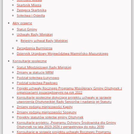
Skarbnik Miasta
Zastępca Skarbnika
Sołectwa i Osiedla
Akty prawne
Statut Gminy
Uchwały Rady Miejskiej
Rejestry uchwał Rady Miejskiej
Zarządzenia Burmistrza
Dziennik Urzędowy Województwa Warmińsko-Mazurskiego
Konsultacje społeczne
Statut Młodzieżowej Rady Miejskiej
Zmiany w statucie MRM
Podział sołectwa Łutynowo
Podział sołectwa Pawłowo
Projekt uchwały Rocznego Programu Współpracy Gminy Olsztynek z
organizacjami pozarządowymi na rok 2022
Konsultacje społeczne dotyczące projektu uchwały w sprawie
utworzenia Olsztyneckiej Rady Seniorów i nadania jej Statutu
Zmiany rodzaju miejscowości Kąpity
Zmiany rodzaju miejscowości Spoguny
Projekty statutów sołectw gminy Olsztynek
Konsultacje projektu „Programu Ochrony Środowiska dla Gminy
Olsztynek na lata 2023-2026 z perspektywą do roku 2030
Konsultacje w sprawie projektu uchwały Rocznego Programu