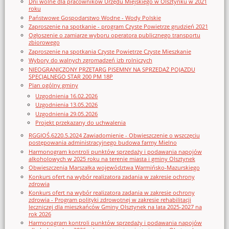
Dni wolne dla pracowników Urzędu Miejskiego w Olsztynku w 2021
roku
Państwowe Gospodarstwo Wodne - Wody Polskie
Zaproszenie na spotkanie - program Czyste Powietrze grudzień 2021
Ogłoszenie o zamiarze wyboru operatora publicznego transportu
zbiorowego
Zaproszenie na spotkania Czyste Powietrze Czyste Mieszkanie
Wybory do walnych zgromadzeń izb rolniczych
NIEOGRANICZONY PRZETARG PISEMNY NA SPRZEDAŻ POJAZDU
SPECJALNEGO STAR 200 PM 18P
Plan ogólny gminy
Uzgodnienia 16.02.2026
Uzgodnienia 13.05.2026
Uzgodnienia 29.05.2026
Projekt przekazany do uchwalenia
RGGIOŚ.6220.5.2024 Zawiadomienie - Obwieszczenie o wszczęciu
postępowania administracyjnego budowa farmy Mielno
Harmonogram kontroli punktów sprzedaży i podawania napojów
alkoholowych w 2025 roku na terenie miasta i gminy Olsztynek
Obwieszczenia Marszałka województwa Warmińsko-Mazurskiego
Konkurs ofert na wybór realizatora zadania w zakresie ochrony
zdrowia
Konkurs ofert na wybór realizatora zadania w zakresie ochrony
zdrowia - Program polityki zdrowotnej w zakresie rehabilitacji
leczniczej dla mieszkańców Gminy Olsztynek na lata 2025-2027 na
rok 2026
Harmonogram kontroli punktów sprzedaży i podawania napojów