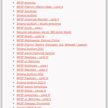
MPZP Ameryka
MPZP Platyny i Warlity Małe – część II
MPZP Sportowa
Zmiana studium
MPZP Olsztynek Wschód – część II
Zmiana studium – drugie wyłożenie
MPZP Kunki – czesc I
Warunki zabudowy dla dz. 380 obręb Mierki
MPZP Mierki – część III
MPZP Mierkowska, Zielona i Polna
MPZP Platyny, Warlity, Elgnówko, Gaj, Wigwałd i Zawady
Zmiana Studium 2021
MPZP węzeł Olsztynek Zachód
MPZP Waplewo – część IV
MPZP ul. Behringa
MPZP Królikowo – czesc I
MPZP Waplewo – czesc V
Zmiana studium 2022
MPZP Pawłowo – część III
Zmiana studium 2022 II
MPZP jezioro Jemiołowo
MPZP Wilcza – obszar A
MPZP Gąsiorowo – część III
MPZP ul. Behringa – część II
MPZP Perłowa i Pionierów
Zmiana MPZP Kunki