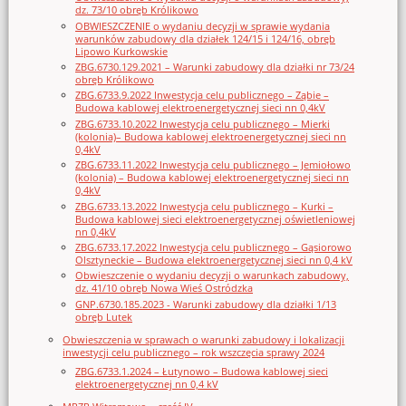
dz. 73/10 obręb Królikowo
OBWIESZCZENIE o wydaniu decyzji w sprawie wydania
warunków zabudowy dla działek 124/15 i 124/16, obręb
Lipowo Kurkowskie
ZBG.6730.129.2021 – Warunki zabudowy dla działki nr 73/24
obręb Królikowo
ZBG.6733.9.2022 Inwestycja celu publicznego – Ząbie –
Budowa kablowej elektroenergetycznej sieci nn 0,4kV
ZBG.6733.10.2022 Inwestycja celu publicznego – Mierki
(kolonia)– Budowa kablowej elektroenergetycznej sieci nn
0,4kV
ZBG.6733.11.2022 Inwestycja celu publicznego – Jemiołowo
(kolonia) – Budowa kablowej elektroenergetycznej sieci nn
0,4kV
ZBG.6733.13.2022 Inwestycja celu publicznego – Kurki –
Budowa kablowej sieci elektroenergetycznej oświetleniowej
nn 0,4kV
ZBG.6733.17.2022 Inwestycja celu publicznego – Gąsiorowo
Olsztyneckie – Budowa elektroenergetycznej sieci nn 0,4 kV
Obwieszczenie o wydaniu decyzji o warunkach zabudowy,
dz. 41/10 obręb Nowa Wieś Ostródzka
GNP.6730.185.2023 - Warunki zabudowy dla działki 1/13
obręb Lutek
Obwieszczenia w sprawach o warunki zabudowy i lokalizacji
inwestycji celu publicznego – rok wszczęcia sprawy 2024
ZBG.6733.1.2024 – Łutynowo – Budowa kablowej sieci
elektroenergetycznej nn 0,4 kV