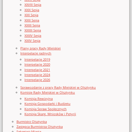
XXVIII Sesja
XXIX Sesja
XXX Sesja
XXXI Sesja
XXXII Sesja
XXXIII Sesja
XXXIV Sesja
XXXV Sesja
Plany pracy Rady Miejskiej
Interpelacje radnych
Interpelacje 2019
Interpelacje 2020
Interpelacje 2021
Interpelacje 2024
Interpelacje 2026
Sprawozdanie z pracy Rady Miejskiej w Olsztynku
Komisje Rady Miejskiej w Olsztynku
Komisja Rewizyjna
Komisja Gospodarki i Budżetu
Komisja Spraw Społecznych
Komisja Skarg, Wniosków i Petycji
Burmistrz Olsztynka
Zastępca Burmistrza Olsztynka
Sekretarz Miasta