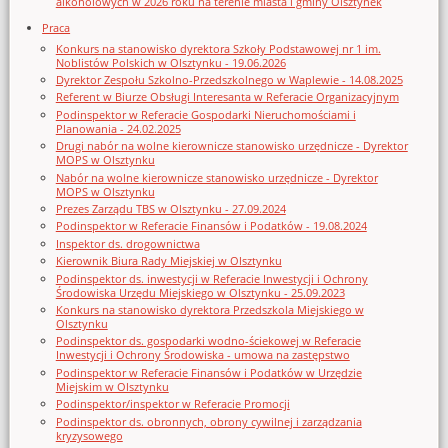
alkoholowych w 2026 roku na terenie miasta i gminy Olsztynek
Praca
Konkurs na stanowisko dyrektora Szkoły Podstawowej nr 1 im.
Noblistów Polskich w Olsztynku - 19.06.2026
Dyrektor Zespołu Szkolno-Przedszkolnego w Waplewie - 14.08.2025
Referent w Biurze Obsługi Interesanta w Referacie Organizacyjnym
Podinspektor w Referacie Gospodarki Nieruchomościami i
Planowania - 24.02.2025
Drugi nabór na wolne kierownicze stanowisko urzędnicze - Dyrektor
MOPS w Olsztynku
Nabór na wolne kierownicze stanowisko urzędnicze - Dyrektor
MOPS w Olsztynku
Prezes Zarządu TBS w Olsztynku - 27.09.2024
Podinspektor w Referacie Finansów i Podatków - 19.08.2024
Inspektor ds. drogownictwa
Kierownik Biura Rady Miejskiej w Olsztynku
Podinspektor ds. inwestycji w Referacie Inwestycji i Ochrony
Środowiska Urzędu Miejskiego w Olsztynku - 25.09.2023
Konkurs na stanowisko dyrektora Przedszkola Miejskiego w
Olsztynku
Podinspektor ds. gospodarki wodno-ściekowej w Referacie
Inwestycji i Ochrony Środowiska - umowa na zastępstwo
Podinspektor w Referacie Finansów i Podatków w Urzędzie
Miejskim w Olsztynku
Podinspektor/inspektor w Referacie Promocji
Podinspektor ds. obronnych, obrony cywilnej i zarządzania
kryzysowego