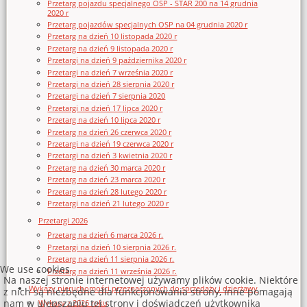
Przetarg pojazdu specjalnego OSP - STAR 200 na 14 grudnia
2020 r
Przetarg pojazdów specjalnych OSP na 04 grudnia 2020 r
Przetarg na dzień 10 listopada 2020 r
Przetarg na dzień 9 listopada 2020 r
Przetargi na dzień 9 października 2020 r
Przetargi na dzień 7 września 2020 r
Przetargi na dzień 28 sierpnia 2020 r
Przetargi na dzień 7 sierpnia 2020
Przetargi na dzień 17 lipca 2020 r
Przetarg na dzień 10 lipca 2020 r
Przetarg na dzień 26 czerwca 2020 r
Przetargi na dzień 19 czerwca 2020 r
Przetargi na dzień 3 kwietnia 2020 r
Przetarg na dzień 30 marca 2020 r
Przetarg na dzień 23 marca 2020 r
Przetarg na dzień 28 lutego 2020 r
Przetargi na dzień 21 lutego 2020 r
Przetargi 2026
Przetarg na dzień 6 marca 2026 r.
Przetargi na dzień 10 sierpnia 2026 r.
Przetarg na dzień 11 sierpnia 2026 r.
We use cookies
Przetarg na dzień 11 września 2026 r.
Na naszej stronie internetowej używamy plików cookie. Niektóre
Wykazy nieruchomości przeznaczonych do sprzedaży i dzierżawy
z nich są niezbędne dla funkcjonowania strony, inne pomagają
nam w ulepszaniu tej strony i doświadczeń użytkownika
Wykazy z 2026 roku