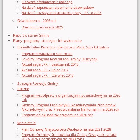
Pierwsze oświadczenie radnego
Na dzień zaprzestania pełnienia obowiązków
Na dzień rozwiązania stosunku pracy - 27.10.2025
Oświadczenia - 2026 rok
Oświadczenia za rok 2025
Raport o stanie Gminy
Plany, programy, strategie i ich wykonanie
Ponadlokalny Program Rewitalizacji Miast Sieci Cittaslow
Program rewitalizacji sieci miast
Lokalny Program Rewitalizacji gminy Olsztynek
Aktualizacja LPR – październik 2016
Aktualizacja LPR – lipiec 2017
Aktualizacja LPR – czerwiec 2018
Strategia Rozwoju Gminy
Roczne
Program współpracy z organizacjami pozarządowymi na 2026
rok
Gminny Program Profilaktyki i Rozwiązywania Problemów
Alkoholowych oraz Przeciwdziałania Narkomanii na 2026 rok
Program opieki nad zwierzętami na 2026 rok
Wieloletnie
Plan Odnowy Miejscowości Waplewo na lata 2021-2028
Program Ochrony Środowiska dla Gminy Olsztynek na lata
2023-2026 z perspektywą do 2030 roku