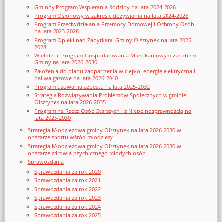
Gminny Program Wspierania Rodziny na lata 2024-2026
Program Osłonowy w zakresie dożywiania na lata 2024-2028
Program Przeciwdziałania Przemocy Domowej i Ochrony Osób
na lata 2023-2028
Program Opieki nad Zabytkami Gminy Olsztynek na lata 2025-
2028
Wieloletni Program Gospodarowania Mieszkaniowym Zasobem
Gminy na lata 2026-2030
Założenia do planu zaopatrzenia w ciepło, energię elektryczna i
paliwa gazowe na lata 2026-2040
Program usuwania azbestu na lata 2025-2032
Strategia Rozwiązywania Problemów Społecznych w gminie
Olsztynek na lata 2026-2035
Program na Rzecz Osób Starszych i z Niepełnosprawnością na
lata 2025-2030
Strategia Młodzieżowa gminy Olsztynek na lata 2026-2030 w
obszarze sportu wśród młodzieży
Strategia Młodzieżowa gminy Olsztynek na lata 2026-2030 w
obszarze zdrowia psychicznego młodych osób
Sprawozdania
Sprawozdania za rok 2020
Sprawozdania za rok 2021
Sprawozdania za rok 2022
Sprawozdania za rok 2023
Sprawozdania za rok 2024
Sprawozdania za rok 2025