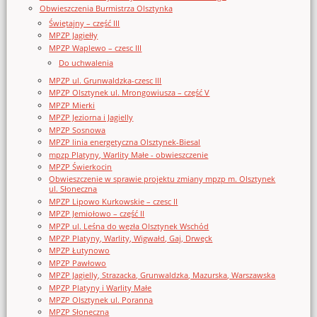
Obwieszczenia Burmistrza Olsztynka
Świętajny – część III
MPZP Jagiełły
MPZP Waplewo – czesc III
Do uchwalenia
MPZP ul. Grunwaldzka-czesc III
MPZP Olsztynek ul. Mrongowiusza – część V
MPZP Mierki
MPZP Jeziorna i Jagielly
MPZP Sosnowa
MPZP linia energetyczna Olsztynek-Biesal
mpzp Platyny, Warlity Małe - obwieszczenie
MPZP Świerkocin
Obwieszczenie w sprawie projektu zmiany mpzp m. Olsztynek
ul. Słoneczna
MPZP Lipowo Kurkowskie – czesc II
MPZP Jemiołowo – część II
MPZP ul. Leśna do węzła Olsztynek Wschód
MPZP Platyny, Warlity, Wigwałd, Gaj, Drwęck
MPZP Łutynowo
MPZP Pawłowo
MPZP Jagielly, Strazacka, Grunwaldzka, Mazurska, Warszawska
MPZP Platyny i Warlity Małe
MPZP Olsztynek ul. Poranna
MPZP Słoneczna