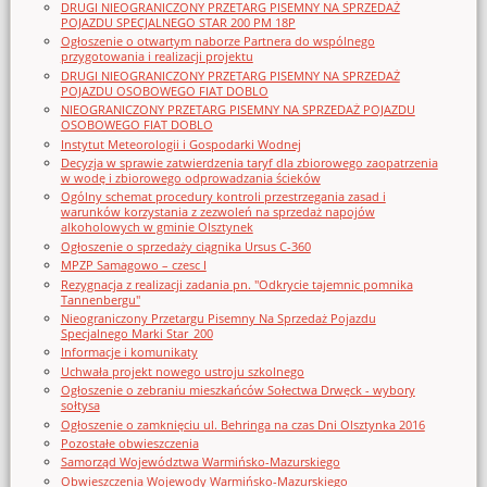
DRUGI NIEOGRANICZONY PRZETARG PISEMNY NA SPRZEDAŻ
POJAZDU SPECJALNEGO STAR 200 PM 18P
Ogłoszenie o otwartym naborze Partnera do wspólnego
przygotowania i realizacji projektu
DRUGI NIEOGRANICZONY PRZETARG PISEMNY NA SPRZEDAŻ
POJAZDU OSOBOWEGO FIAT DOBLO
NIEOGRANICZONY PRZETARG PISEMNY NA SPRZEDAŻ POJAZDU
OSOBOWEGO FIAT DOBLO
Instytut Meteorologii i Gospodarki Wodnej
Decyzja w sprawie zatwierdzenia taryf dla zbiorowego zaopatrzenia
w wodę i zbiorowego odprowadzania ścieków
Ogólny schemat procedury kontroli przestrzegania zasad i
warunków korzystania z zezwoleń na sprzedaż napojów
alkoholowych w gminie Olsztynek
Ogłoszenie o sprzedaży ciągnika Ursus C-360
MPZP Samagowo – czesc I
Rezygnacja z realizacji zadania pn. "Odkrycie tajemnic pomnika
Tannenbergu"
Nieograniczony Przetargu Pisemny Na Sprzedaż Pojazdu
Specjalnego Marki Star_200
Informacje i komunikaty
Uchwała projekt nowego ustroju szkolnego
Ogłoszenie o zebraniu mieszkańców Sołectwa Drwęck - wybory
sołtysa
Ogłoszenie o zamknięciu ul. Behringa na czas Dni Olsztynka 2016
Pozostałe obwieszczenia
Samorząd Województwa Warmińsko-Mazurskiego
Obwieszczenia Wojewody Warmińsko-Mazurskiego