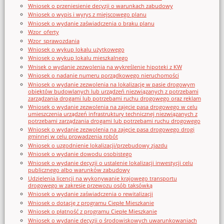
Wniosek o przeniesienie decyzji o warunkach zabudowy
Wniosek o wypis i wyrys z miejscowego planu
Wniosek o wydanie zaświadczenia o braku planu
Wzor_oferty
Wzor_sprawozdania
Wniosek o wykup lokalu użytkowego
Wniosek o wykup lokalu mieszkalnego
Wnisek o wydanie zezwolenia na wykreślenie hipoteki z KW
Wniosek o nadanie numeru porządkowego nieruchomości
Wniosek o wydanie zezwolenia na lokalizację w pasie drogowym
obiektów budowlanych lub urządzeń niezwiązanych z potrzebami
zarządzania drogami lub potrzebami ruchu drogowego oraz reklam
Wniosek o wydanie zezwolenia na zajęcie pasa drogowego w celu
umieszczenia urządzeń infrastruktury technicznej niezwiązanych z
potrzebami zarządzania drogami lub potrzebami ruchu drogowego
Wniosek o wydanie zezwolenia na zajęcie pasa drogowego drogi
gminnej w celu prowadzenia robót
Wniosek o uzgodnienie lokalizacji/przebudowy zjazdu
Wniosek o wydanie dowodu osobistego
Wniosek o wydanie decyzji o ustalenie lokalizacji inwestycji celu
publicznego albo warunków zabudowy
Udzielenia licencji na wykonywanie krajowego transportu
drogowego w zakresie przewozu osób taksówką
Wniosek o wydanie zaświadczenia o rewitalizacji
Wniosek o dotację z programu Ciepłe Mieszkanie
Wniosek o płatność z programu Ciepłe Mieszkanie
Wniosek o wydanie decyzji o środowiskowych uwarunkowaniach