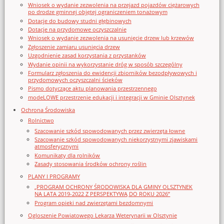
Wniosek o wydanie zezwolenia na przejazd pojazdów ciężarowych
po drodze gminnej objętej ograniczeniem tonażowym
Dotacje do budowy studni głębinowych
Dotacje na przydomowe oczyszczalnie
Wniosek o wydanie zezwolenia na usunięcie drzew lub krzewów
Zgłoszenie zamiaru usunięcia drzew
Uzgodnienie zasad korzystania z przystanków
Wydanie opinii na wykorzystanie dróg w sposób szczególny
Formularz zgłoszenia do ewidencji zbiorników bezodpływowych i
przydomowych oczyszczalni ścieków
Pismo dotyczące aktu planowania przestrzennego
modeLOWE przestrzenie edukacji i integracji w Gminie Olsztynek
Ochrona Środowiska
Rolnictwo
Szacowanie szkód spowodowanych przez zwierzęta łowne
Szacowanie szkód spowodowanych niekorzystnymi zjawiskami
atmosferycznymi
Komunikaty dla rolników
Zasady stosowania środków ochrony roślin
PLANY I PROGRAMY
„PROGRAM OCHRONY ŚRODOWISKA DLA GMINY OLSZTYNEK
NA LATA 2019-2022 Z PERSPEKTYWĄ DO ROKU 2026”
Program opieki nad zwierzętami bezdomnymi
Ogloszenie Powiatowego Lekarza Weterynarii w Olsztynie