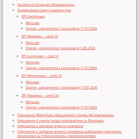
Społeczna Inicjatywa Mieszkaniowa
Zintegrowane plany inwestycyjne
ZPI Gąsiorowo
Wniosek
Opinie, uzgodnienia i konsultacje 17.07.2026
ZPI Waplewo – część VI
Wniosek
Opinie, uzgodnienia i konsultacje 5.06.2026
ZPI Łutynowo – część II
Wniosek
Opinie, uzgodnienia i konsultacje 17.07.2026
ZPI Witramowo – część VI
Wniosek
Opinie, uzgodnienia i konsultacje 17.07.2026
ZPI Waplewo – część VII
Wniosek
Opinie, uzgodnienia i konsultacje 17.07.2026
Ogłoszenia Warmińsko-Mazurskiego Urzędu Wojewódzkiego
Ogłoszenie o najmie lokalu mieszkalnego w Elgnówku
Ogłoszenie o zamiarze wyboru operatora
Ogłoszenie o zamiarze wyboru operatora publicznego transportu
zbiorowego w trybie przetargu nieograniczonego