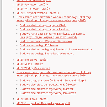
MPZP Witramowo – część IV
MPZP Pawłowo – część IV
MPZP Witramowo – część V
MPZP Olsztynek Wschód – część III
Obwieszczenia w sprawach o warunki zabudowy i lokalizacji
inwestycji celu publicznego – rok wszczęcia sprawy 2025
Budowa sieci niskiego napięcia Mierki
Budowa sieci niskiego napięcia Pawłowo
Budowa kanalizacji sanitarnej Elgnówko, Gaj, Łęciny,
Świętajny, Tolejny, Wigwałd, Wilkowo, Zawady
Budowa wodociągu Waplewo-Witramowo
Budowa wodociągu Królikowo
Budowa sieci wodociągowej Swaderki-Lipowo Kurkowskie
Budowa wodociągu i kanalizacji Witramowo
MPZP Jemiołowo - część II
MPZP Mierki - część V
MPZP Warlity Małe - część I
Obwieszczenia w sprawach o warunki zabudowy i lokalizacji
inwestycji celu publicznego – rok wszczęcia sprawy 2026
Budowa drogi dla rowerów Mierki – Swaderki - Etap 1
Budowa sieci elektroenergetycznej Królikowo
Budowa sieci elektroenergetycznej Marózek
Budowa sieci elektroenergetycznej Jemiołowo
MPZP Królikowo – część II
MPZP Olsztynek ul. Daszyńskiego – część III