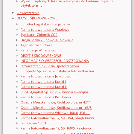
Wykaz urzędowych lekarzy weterynarii do badania mięsa na
użytek własny
Obwieszczenia
DECYZJE ŚRODOWISKOWE
Eurotter Logistyka - Stacja paliw
Farma fotowoltaiczna Waplewo
Tymbark - Zbiornik CO2
Droga Selwa - Lipowo Kurkowskie
Agaplast rozbudowa
Kanalizacja Witramowo
DECYZJE ŚRODOWISKOWE
INFORMACJE O WSZCZĘCIU POSTĘPOWANIA
Obwieszczenia - udział społeczeństwa
Europrofil Sp. z o. o. – instalacja fotowoltaiczna
Farma fotowoltaiczna Jemiołowo I
Farma fotowoltaiczna Kunki I
Farma fotowoltaiczna Kunki II
P.P-H.Agaplast Sp. z o.o. - studnia awaryjna
Farma fotowoltaiczna Królikowo
Osiedle Mieszkaniowe, Królikowo dz. nr 42/7
Osiedle Mieszkaniowe, Królikowo dz. nr 166/8
Farma fotowoltaiczna Wilkowo 106-6, 106-11
Farma Fotowoltaiczna 57, 59, 60/4, obręb Kunki
Jemiołowo 170/1
Farma Fotowoltaiczna 49, 50, 160/5, Pawłowo