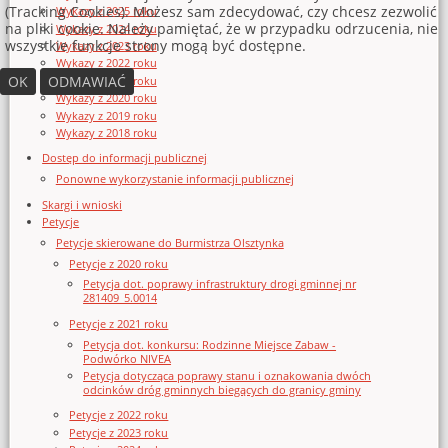
(Tracking Cookies). Możesz sam zdecydować, czy chcesz zezwolić
Wykazy z 2025 roku
na pliki cookie. Należy pamiętać, że w przypadku odrzucenia, nie
Wykazy z 2024 roku
wszystkie funkcje strony mogą być dostępne.
Wykazy z 2023 roku
Wykazy z 2022 roku
OK
ODMAWIAĆ
Wykazy z 2021 roku
Wykazy z 2020 roku
Wykazy z 2019 roku
Wykazy z 2018 roku
Dostęp do informacji publicznej
Ponowne wykorzystanie informacji publicznej
Skargi i wnioski
Petycje
Petycje skierowane do Burmistrza Olsztynka
Petycje z 2020 roku
Petycja dot. poprawy infrastruktury drogi gminnej nr
281409_5.0014
Petycje z 2021 roku
Petycja dot. konkursu: Rodzinne Miejsce Zabaw -
Podwórko NIVEA
Petycja dotycząca poprawy stanu i oznakowania dwóch
odcinków dróg gminnych biegących do granicy gminy
Petycje z 2022 roku
Petycje z 2023 roku