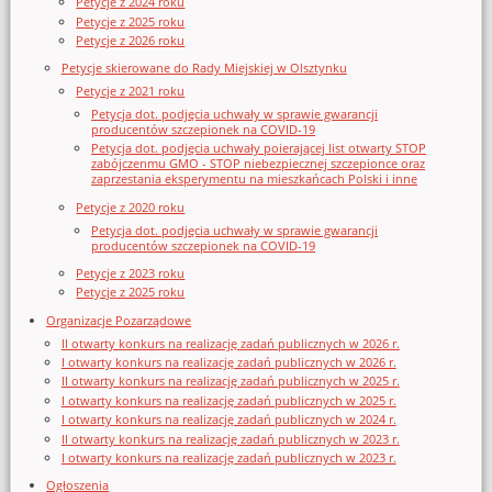
Petycje z 2024 roku
Petycje z 2025 roku
Petycje z 2026 roku
Petycje skierowane do Rady Miejskiej w Olsztynku
Petycje z 2021 roku
Petycja dot. podjęcia uchwały w sprawie gwarancji
producentów szczepionek na COVID-19
Petycja dot. podjęcia uchwały poierającej list otwarty STOP
zabójczenmu GMO - STOP niebezpiecznej szczepionce oraz
zaprzestania eksperymentu na mieszkańcach Polski i inne
Petycje z 2020 roku
Petycja dot. podjęcia uchwały w sprawie gwarancji
producentów szczepionek na COVID-19
Petycje z 2023 roku
Petycje z 2025 roku
Organizacje Pozarządowe
II otwarty konkurs na realizację zadań publicznych w 2026 r.
I otwarty konkurs na realizację zadań publicznych w 2026 r.
II otwarty konkurs na realizację zadań publicznych w 2025 r.
I otwarty konkurs na realizację zadań publicznych w 2025 r.
I otwarty konkurs na realizację zadań publicznych w 2024 r.
II otwarty konkurs na realizację zadań publicznych w 2023 r.
I otwarty konkurs na realizację zadań publicznych w 2023 r.
Ogłoszenia