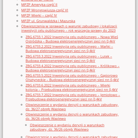
MPZP Ameryka-część II
MPZP Mrongowiusza-część VI
MPZP Mierki – część IV
MPZP ul. Grunwaldzka i Mazurska
Obwieszczenia w sprawach o warunki zabudowy i lokalizacji
inwestycji celu publicznego – rok wszczęcia sprawy do 2023
ZBG.6733.1.2022 Inwestycja celu publicznego – Nowa Wieś
Ostródzka – Budowa elektroenergetycznej sieci nn 0,4kV
ZBG.6733.2.2022 Inwestycja celu publicznego – Mańki –
Budowa elektroenergetycznej sieci nn 0,4kV
ZBG.6733.3.2022 Inwestycja celu publicznego – Lutek –
Budowa elektroenergetycznej sieci nn 0,4kV
ZBG.6733.4.2022 Inwestycja celu publicznego – Królikowo –
Budowa elektroenergetycznej sieci nn 0,4kV
ZBG.6733.5.2022 Inwestycja celu publicznego – Gąsiorowo
Olsztyneckie – Budowa elektroenergetycznej sieci nn 0,4kV
ZBG.6733.6.2022 Inwestycja celu publicznego – Mierki
kolonia – Przebudowa elektroenergetycznej sieci nn 0,4kV
ZBG.6733.7.2022 Inwestycja celu publicznego – Jemiołowo –
Przebudowa elektroenergetycznej sieci nn 0,4kV
Obwieszczenie o wydaniu decyzji o warunkach zabudowy,
dz. 36/27 obręb Waplewo
Obwieszczenie o wydaniu decyzji o warunkach zabudowy,
dz. 36/26 obręb Waplewo
Obwieszczenie o wydaniu decyzji o warunkach
zabudowy, dz. 36/26 obręb Waplewo
Obwieszczenie o wydaniu decyzji o warunkach zabudowy,