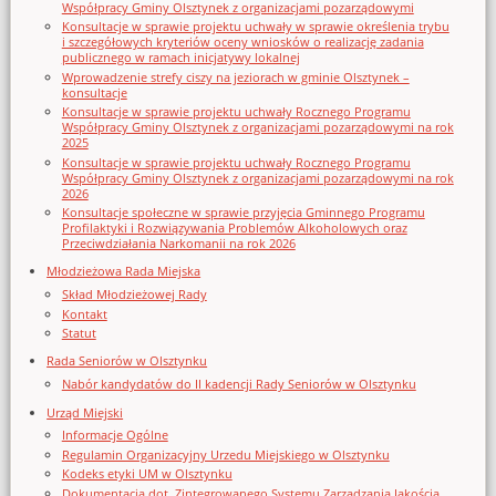
Współpracy Gminy Olsztynek z organizacjami pozarządowymi
Konsultacje w sprawie projektu uchwały w sprawie określenia trybu
i szczegółowych kryteriów oceny wniosków o realizację zadania
publicznego w ramach inicjatywy lokalnej
Wprowadzenie strefy ciszy na jeziorach w gminie Olsztynek –
konsultacje
Konsultacje w sprawie projektu uchwały Rocznego Programu
Współpracy Gminy Olsztynek z organizacjami pozarządowymi na rok
2025
Konsultacje w sprawie projektu uchwały Rocznego Programu
Współpracy Gminy Olsztynek z organizacjami pozarządowymi na rok
2026
Konsultacje społeczne w sprawie przyjęcia Gminnego Programu
Profilaktyki i Rozwiązywania Problemów Alkoholowych oraz
Przeciwdziałania Narkomanii na rok 2026
Młodzieżowa Rada Miejska
Skład Młodzieżowej Rady
Kontakt
Statut
Rada Seniorów w Olsztynku
Nabór kandydatów do II kadencji Rady Seniorów w Olsztynku
Urząd Miejski
Informacje Ogólne
Regulamin Organizacyjny Urzedu Miejskiego w Olsztynku
Kodeks etyki UM w Olsztynku
Dokumentacja dot. Zintegrowanego Systemu Zarządzania Jakością