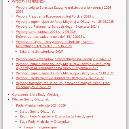
WYBORY I REFERENDA
Wybory sołtysa Sołectwa Zezuty w trakcie trwania kadencji 2024-
2029
Wybory Prezydenta Rzeczypospolitej Polskiej 2025 r.
Wybory uzupełniające do Rady Miejskiej w Olsztynku - 25.05.2025 r
Wybory do Parlamentu Europejskiego - 9 czerwca 2024 r.
Wybory samorządowe 2024 r. - 7.04.2024
Referendum zarządzone na dzień 15.10.2023 r.
Wybory do Sejmu Rzeczypospolitej Polskiej i Senatu
Rzeczypospolitej Polskiej - 15.10.2023
Szkolenie dla członków OKW
Wybory ławników sądów powszechnych na kadencję 2024-2027
Wybory uzupełniające do Rady Miejskiej w Olsztynku w okręgu
wyborczym nr 3 zarządzone na dzień 15 stycznia 2023 r.
Wybory uzupełniające do Rady Miejskiej w Olsztynku - 23.10.2022
Wybory Przedterminowe Burmistrza Olsztynka - 24.07.2022
Wybory sołtysów, rad sołeckich, przewodniczących osiedli i rad
osiedlowych 2024-2029
Ogłoszenia Biura Rady Miejskiej
Władze Gminy Olsztynek
Rada Miejska kadencja 2024-2029
Statut Gminy Olsztynek
Radni Rady Miejskiej w Olsztynku (w tym dyżury)
Sesje Rady Miejskiej w Olsztynku
I sesja - inauguracyjna