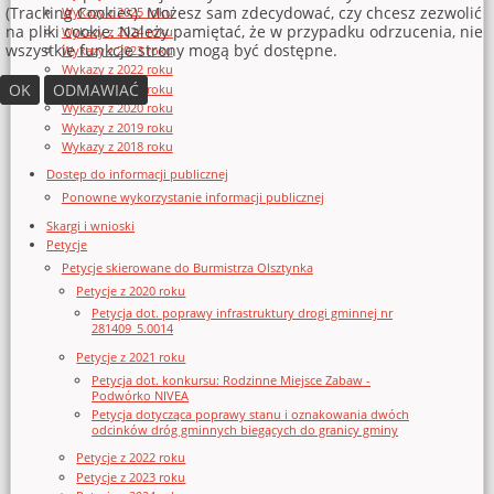
(Tracking Cookies). Możesz sam zdecydować, czy chcesz zezwolić
Wykazy z 2025 roku
na pliki cookie. Należy pamiętać, że w przypadku odrzucenia, nie
Wykazy z 2024 roku
wszystkie funkcje strony mogą być dostępne.
Wykazy z 2023 roku
Wykazy z 2022 roku
OK
ODMAWIAĆ
Wykazy z 2021 roku
Wykazy z 2020 roku
Wykazy z 2019 roku
Wykazy z 2018 roku
Dostęp do informacji publicznej
Ponowne wykorzystanie informacji publicznej
Skargi i wnioski
Petycje
Petycje skierowane do Burmistrza Olsztynka
Petycje z 2020 roku
Petycja dot. poprawy infrastruktury drogi gminnej nr
281409_5.0014
Petycje z 2021 roku
Petycja dot. konkursu: Rodzinne Miejsce Zabaw -
Podwórko NIVEA
Petycja dotycząca poprawy stanu i oznakowania dwóch
odcinków dróg gminnych biegących do granicy gminy
Petycje z 2022 roku
Petycje z 2023 roku