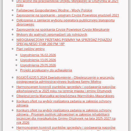
Dni wolne dla pracowników Urzędu Miejskiego w Olsztynku w 2021
roku
Państwowe Gospodarstwo Wodne - Wody Polskie
Zaproszenie na spotkanie - program Czyste Powietrze grudzień 2021
Ogłoszenie o zamiarze wyboru operatora publicznego transportu
zbiorowego
Zaproszenie na spotkania Czyste Powietrze Czyste Mieszkanie
Wybory do walnych zgromadzeń izb rolniczych
NIEOGRANICZONY PRZETARG PISEMNY NA SPRZEDAŻ POJAZDU
SPECJALNEGO STAR 200 PM 18P
Plan ogólny gminy
Uzgodnienia 16.02.2026
Uzgodnienia 13.05.2026
Uzgodnienia 29.05.2026
Projekt przekazany do uchwalenia
RGGIOŚ.6220.5.2024 Zawiadomienie - Obwieszczenie o wszczęciu
postępowania administracyjnego budowa farmy Mielno
Harmonogram kontroli punktów sprzedaży i podawania napojów
alkoholowych w 2025 roku na terenie miasta i gminy Olsztynek
Obwieszczenia Marszałka województwa Warmińsko-Mazurskiego
Konkurs ofert na wybór realizatora zadania w zakresie ochrony
zdrowia
Konkurs ofert na wybór realizatora zadania w zakresie ochrony
zdrowia - Program polityki zdrowotnej w zakresie rehabilitacji
leczniczej dla mieszkańców Gminy Olsztynek na lata 2025-2027 na
rok 2026
Harmonogram kontroli punktów sprzedaży i podawania napojów