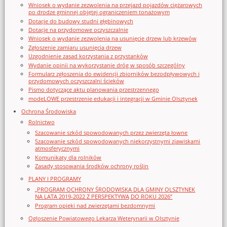
Wniosek o wydanie zezwolenia na przejazd pojazdów ciężarowych
po drodze gminnej objętej ograniczeniem tonażowym
Dotacje do budowy studni głębinowych
Dotacje na przydomowe oczyszczalnie
Wniosek o wydanie zezwolenia na usunięcie drzew lub krzewów
Zgłoszenie zamiaru usunięcia drzew
Uzgodnienie zasad korzystania z przystanków
Wydanie opinii na wykorzystanie dróg w sposób szczególny
Formularz zgłoszenia do ewidencji zbiorników bezodpływowych i
przydomowych oczyszczalni ścieków
Pismo dotyczące aktu planowania przestrzennego
modeLOWE przestrzenie edukacji i integracji w Gminie Olsztynek
Ochrona Środowiska
Rolnictwo
Szacowanie szkód spowodowanych przez zwierzęta łowne
Szacowanie szkód spowodowanych niekorzystnymi zjawiskami
atmosferycznymi
Komunikaty dla rolników
Zasady stosowania środków ochrony roślin
PLANY I PROGRAMY
„PROGRAM OCHRONY ŚRODOWISKA DLA GMINY OLSZTYNEK
NA LATA 2019-2022 Z PERSPEKTYWĄ DO ROKU 2026”
Program opieki nad zwierzętami bezdomnymi
Ogloszenie Powiatowego Lekarza Weterynarii w Olsztynie