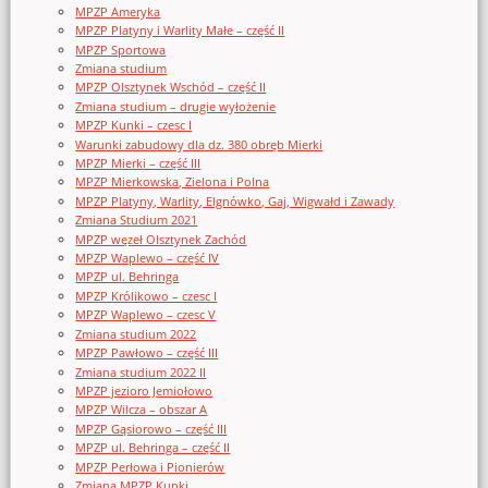
MPZP Ameryka
MPZP Platyny i Warlity Małe – część II
MPZP Sportowa
Zmiana studium
MPZP Olsztynek Wschód – część II
Zmiana studium – drugie wyłożenie
MPZP Kunki – czesc I
Warunki zabudowy dla dz. 380 obręb Mierki
MPZP Mierki – część III
MPZP Mierkowska, Zielona i Polna
MPZP Platyny, Warlity, Elgnówko, Gaj, Wigwałd i Zawady
Zmiana Studium 2021
MPZP węzeł Olsztynek Zachód
MPZP Waplewo – część IV
MPZP ul. Behringa
MPZP Królikowo – czesc I
MPZP Waplewo – czesc V
Zmiana studium 2022
MPZP Pawłowo – część III
Zmiana studium 2022 II
MPZP jezioro Jemiołowo
MPZP Wilcza – obszar A
MPZP Gąsiorowo – część III
MPZP ul. Behringa – część II
MPZP Perłowa i Pionierów
Zmiana MPZP Kunki