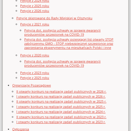
Petycje z 2024 roku
Petycje z 2025 roku
Petycje z 2026 roku
Petycje skierowane do Rady Miejskiej w Olsztynku
Petycje z 2021 roku
Petycja dot. podjęcia uchwały w sprawie gwarancji
producentów szczepionek na COVID-19
Petycja dot. podjęcia uchwały poierającej list otwarty STOP
zabójczenmu GMO - STOP niebezpiecznej szczepionce oraz
zaprzestania eksperymentu na mieszkańcach Polski i inne
Petycje z 2020 roku
Petycja dot. podjęcia uchwały w sprawie gwarancji
producentów szczepionek na COVID-19
Petycje z 2023 roku
Petycje z 2025 roku
Organizacje Pozarządowe
II otwarty konkurs na realizację zadań publicznych w 2026 r.
I otwarty konkurs na realizację zadań publicznych w 2026 r.
II otwarty konkurs na realizację zadań publicznych w 2025 r.
I otwarty konkurs na realizację zadań publicznych w 2025 r.
I otwarty konkurs na realizację zadań publicznych w 2024 r.
II otwarty konkurs na realizację zadań publicznych w 2023 r.
I otwarty konkurs na realizację zadań publicznych w 2023 r.
Ogłoszenia