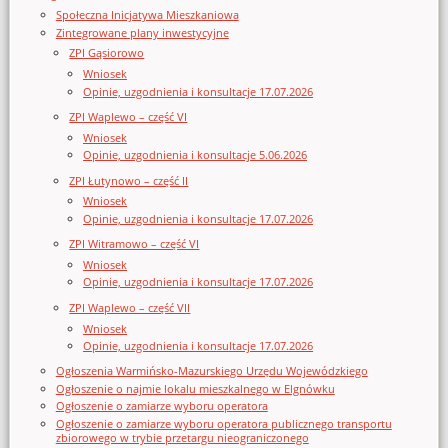
Społeczna Inicjatywa Mieszkaniowa
Zintegrowane plany inwestycyjne
ZPI Gąsiorowo
Wniosek
Opinie, uzgodnienia i konsultacje 17.07.2026
ZPI Waplewo – część VI
Wniosek
Opinie, uzgodnienia i konsultacje 5.06.2026
ZPI Łutynowo – część II
Wniosek
Opinie, uzgodnienia i konsultacje 17.07.2026
ZPI Witramowo – część VI
Wniosek
Opinie, uzgodnienia i konsultacje 17.07.2026
ZPI Waplewo – część VII
Wniosek
Opinie, uzgodnienia i konsultacje 17.07.2026
Ogłoszenia Warmińsko-Mazurskiego Urzędu Wojewódzkiego
Ogłoszenie o najmie lokalu mieszkalnego w Elgnówku
Ogłoszenie o zamiarze wyboru operatora
Ogłoszenie o zamiarze wyboru operatora publicznego transportu
zbiorowego w trybie przetargu nieograniczonego