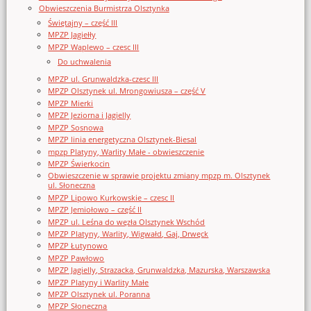
Obwieszczenia Burmistrza Olsztynka
Świętajny – część III
MPZP Jagiełły
MPZP Waplewo – czesc III
Do uchwalenia
MPZP ul. Grunwaldzka-czesc III
MPZP Olsztynek ul. Mrongowiusza – część V
MPZP Mierki
MPZP Jeziorna i Jagielly
MPZP Sosnowa
MPZP linia energetyczna Olsztynek-Biesal
mpzp Platyny, Warlity Małe - obwieszczenie
MPZP Świerkocin
Obwieszczenie w sprawie projektu zmiany mpzp m. Olsztynek
ul. Słoneczna
MPZP Lipowo Kurkowskie – czesc II
MPZP Jemiołowo – część II
MPZP ul. Leśna do węzła Olsztynek Wschód
MPZP Platyny, Warlity, Wigwałd, Gaj, Drwęck
MPZP Łutynowo
MPZP Pawłowo
MPZP Jagielly, Strazacka, Grunwaldzka, Mazurska, Warszawska
MPZP Platyny i Warlity Małe
MPZP Olsztynek ul. Poranna
MPZP Słoneczna