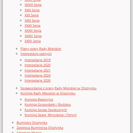
XXVIII Sesja
XXIX Sesja
XXX Sesja
XXXI Sesja
XXXII Sesja
XXXIII Sesja
XXXIV Sesja
XXXV Sesja
Plany pracy Rady Miejskiej
Interpelacje radnych
Interpelacje 2019
Interpelacje 2020
Interpelacje 2021
Interpelacje 2024
Interpelacje 2026
Sprawozdanie z pracy Rady Miejskiej w Olsztynku
Komisje Rady Miejskiej w Olsztynku
Komisja Rewizyjna
Komisja Gospodarki i Budżetu
Komisja Spraw Społecznych
Komisja Skarg, Wniosków i Petycji
Burmistrz Olsztynka
Zastępca Burmistrza Olsztynka
Sekretarz Miasta