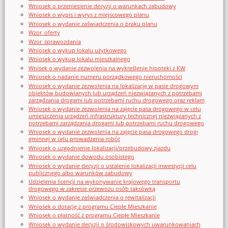
Wniosek o przeniesienie decyzji o warunkach zabudowy
Wniosek o wypis i wyrys z miejscowego planu
Wniosek o wydanie zaświadczenia o braku planu
Wzor_oferty
Wzor_sprawozdania
Wniosek o wykup lokalu użytkowego
Wniosek o wykup lokalu mieszkalnego
Wnisek o wydanie zezwolenia na wykreślenie hipoteki z KW
Wniosek o nadanie numeru porządkowego nieruchomości
Wniosek o wydanie zezwolenia na lokalizację w pasie drogowym
obiektów budowlanych lub urządzeń niezwiązanych z potrzebami
zarządzania drogami lub potrzebami ruchu drogowego oraz reklam
Wniosek o wydanie zezwolenia na zajęcie pasa drogowego w celu
umieszczenia urządzeń infrastruktury technicznej niezwiązanych z
potrzebami zarządzania drogami lub potrzebami ruchu drogowego
Wniosek o wydanie zezwolenia na zajęcie pasa drogowego drogi
gminnej w celu prowadzenia robót
Wniosek o uzgodnienie lokalizacji/przebudowy zjazdu
Wniosek o wydanie dowodu osobistego
Wniosek o wydanie decyzji o ustalenie lokalizacji inwestycji celu
publicznego albo warunków zabudowy
Udzielenia licencji na wykonywanie krajowego transportu
drogowego w zakresie przewozu osób taksówką
Wniosek o wydanie zaświadczenia o rewitalizacji
Wniosek o dotację z programu Ciepłe Mieszkanie
Wniosek o płatność z programu Ciepłe Mieszkanie
Wniosek o wydanie decyzji o środowiskowych uwarunkowaniach