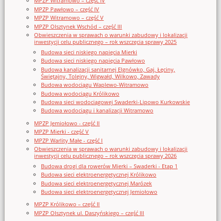
MPZP Witramowo – część IV
MPZP Pawłowo – część IV
MPZP Witramowo – część V
MPZP Olsztynek Wschód – część III
Obwieszczenia w sprawach o warunki zabudowy i lokalizacji
inwestycji celu publicznego – rok wszczęcia sprawy 2025
Budowa sieci niskiego napięcia Mierki
Budowa sieci niskiego napięcia Pawłowo
Budowa kanalizacji sanitarnej Elgnówko, Gaj, Łęciny,
Świętajny, Tolejny, Wigwałd, Wilkowo, Zawady
Budowa wodociągu Waplewo-Witramowo
Budowa wodociągu Królikowo
Budowa sieci wodociągowej Swaderki-Lipowo Kurkowskie
Budowa wodociągu i kanalizacji Witramowo
MPZP Jemiołowo - część II
MPZP Mierki - część V
MPZP Warlity Małe - część I
Obwieszczenia w sprawach o warunki zabudowy i lokalizacji
inwestycji celu publicznego – rok wszczęcia sprawy 2026
Budowa drogi dla rowerów Mierki – Swaderki - Etap 1
Budowa sieci elektroenergetycznej Królikowo
Budowa sieci elektroenergetycznej Marózek
Budowa sieci elektroenergetycznej Jemiołowo
MPZP Królikowo – część II
MPZP Olsztynek ul. Daszyńskiego – część III