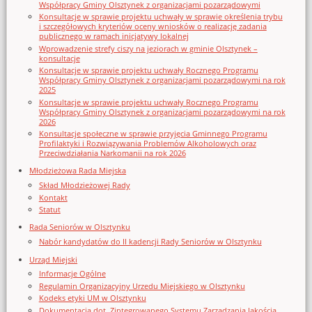
Współpracy Gminy Olsztynek z organizacjami pozarządowymi
Konsultacje w sprawie projektu uchwały w sprawie określenia trybu
i szczegółowych kryteriów oceny wniosków o realizację zadania
publicznego w ramach inicjatywy lokalnej
Wprowadzenie strefy ciszy na jeziorach w gminie Olsztynek –
konsultacje
Konsultacje w sprawie projektu uchwały Rocznego Programu
Współpracy Gminy Olsztynek z organizacjami pozarządowymi na rok
2025
Konsultacje w sprawie projektu uchwały Rocznego Programu
Współpracy Gminy Olsztynek z organizacjami pozarządowymi na rok
2026
Konsultacje społeczne w sprawie przyjęcia Gminnego Programu
Profilaktyki i Rozwiązywania Problemów Alkoholowych oraz
Przeciwdziałania Narkomanii na rok 2026
Młodzieżowa Rada Miejska
Skład Młodzieżowej Rady
Kontakt
Statut
Rada Seniorów w Olsztynku
Nabór kandydatów do II kadencji Rady Seniorów w Olsztynku
Urząd Miejski
Informacje Ogólne
Regulamin Organizacyjny Urzedu Miejskiego w Olsztynku
Kodeks etyki UM w Olsztynku
Dokumentacja dot. Zintegrowanego Systemu Zarządzania Jakością