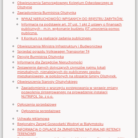
Obwieszczenia Samorządowego Kolegium Odwoławczego w
Olsztynie
Zawiadomienia Burmistrza Olsztynka
WYKAZ NIERUCHOMOŚCI WPISANYCH DO REJESTRU ZABYTKÓW.
Informacja na podstawie art. 37 ust. 1 pkt 2 ustawy o finansach
publicznych - m.in. wykonanie budżetu JST umorzenia pomoc
publiczna.
II Konkurs na realizację zadania publicznego
Obwieszczenia Ministra Infrastruktury i Budwonictwa
Sprzedaż pojazdu Volkswagen Transporter T4
Decyzje Burmistrza Olsztynka
Informacje dla Zarządców Nieruchomości
Zestawienie danych dotyczących czynszów najmu lokali
mieszkalnych, nienależących do publicznego zasobu
mieszkaniowego, w położonych na obszarze Gminy Olsztynek.
Obwieszczenia Starosty Olsztyńskiego
Zawiadomienie o wszczęciu postępowania w sprawie zmiany
pozwolenia zintegrowanego na prowadzenie instalacji
NUTRIPOL Sp. z o.o.
Ogłoszenia sprzedażowe
Ogłoszenia sprzedażowe
Uchwała reklamowa
Regionalny Zarząd Gospodarki Wodnej w Białymstoku
INFORMACJA O OPŁACIE ZA ZMNIEJSZENIE NATURALNEJ RETENCJI
TERENOWEJ