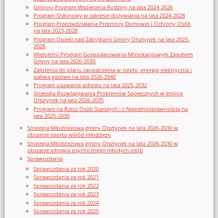
Gminny Program Wspierania Rodziny na lata 2024-2026
Program Osłonowy w zakresie dożywiania na lata 2024-2028
Program Przeciwdziałania Przemocy Domowej i Ochrony Osób
na lata 2023-2028
Program Opieki nad Zabytkami Gminy Olsztynek na lata 2025-
2028
Wieloletni Program Gospodarowania Mieszkaniowym Zasobem
Gminy na lata 2026-2030
Założenia do planu zaopatrzenia w ciepło, energię elektryczna i
paliwa gazowe na lata 2026-2040
Program usuwania azbestu na lata 2025-2032
Strategia Rozwiązywania Problemów Społecznych w gminie
Olsztynek na lata 2026-2035
Program na Rzecz Osób Starszych i z Niepełnosprawnością na
lata 2025-2030
Strategia Młodzieżowa gminy Olsztynek na lata 2026-2030 w
obszarze sportu wśród młodzieży
Strategia Młodzieżowa gminy Olsztynek na lata 2026-2030 w
obszarze zdrowia psychicznego młodych osób
Sprawozdania
Sprawozdania za rok 2020
Sprawozdania za rok 2021
Sprawozdania za rok 2022
Sprawozdania za rok 2023
Sprawozdania za rok 2024
Sprawozdania za rok 2025