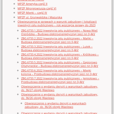
MPZP Ameryka-część II
MPZP Mrongowiusza-część VI
MPZP Mierki – część IV
MPZP ul. Grunwaldzka i Mazurska
Obwieszczenia w sprawach o warunki zabudowy i lokalizacji
inwestycji celu publicznego – rok wszczęcia sprawy do 2023
ZBG.6733.1.2022 Inwestycja celu publicznego – Nowa Wieś
Ostródzka – Budowa elektroenergetycznej sieci nn 0,4kV
ZBG.6733.2.2022 Inwestycja celu publicznego – Mańki –
Budowa elektroenergetycznej sieci nn 0,4kV
ZBG.6733.3.2022 Inwestycja celu publicznego – Lutek –
Budowa elektroenergetycznej sieci nn 0,4kV
ZBG.6733.4.2022 Inwestycja celu publicznego – Królikowo –
Budowa elektroenergetycznej sieci nn 0,4kV
ZBG.6733.5.2022 Inwestycja celu publicznego – Gąsiorowo
Olsztyneckie – Budowa elektroenergetycznej sieci nn 0,4kV
ZBG.6733.6.2022 Inwestycja celu publicznego – Mierki
kolonia – Przebudowa elektroenergetycznej sieci nn 0,4kV
ZBG.6733.7.2022 Inwestycja celu publicznego – Jemiołowo –
Przebudowa elektroenergetycznej sieci nn 0,4kV
Obwieszczenie o wydaniu decyzji o warunkach zabudowy,
dz. 36/27 obręb Waplewo
Obwieszczenie o wydaniu decyzji o warunkach zabudowy,
dz. 36/26 obręb Waplewo
Obwieszczenie o wydaniu decyzji o warunkach
zabudowy, dz. 36/26 obręb Waplewo
Obwieszczenie o wydaniu decyzji o warunkach zabudowy,