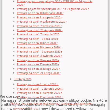
Przetarg pojazdu specjalnego OSP - STAR 200 na 14 grudnia
2020 r
Przetarg pojazdów specjalnych OSP na 04 grudnia 2020 r
Przetarg na dzień 10 listopada 2020 r
Przetarg na dzień 9 listopada 2020 r
Przetargi na dzień 9 października 2020 r
Przetargi na dzień 7 września 2020 r
Przetargi na dzień 28 sierpnia 2020 r
Przetargi na dzień 7 sierpnia 2020
Przetargi na dzień 17 lipca 2020 r
Przetarg na dzień 10 lipca 2020 r
Przetarg na dzień 26 czerwca 2020 r
Przetargi na dzień 19 czerwca 2020 r
Przetargi na dzień 3 kwietnia 2020 r
Przetarg na dzień 30 marca 2020 r
Przetarg na dzień 23 marca 2020 r
Przetarg na dzień 28 lutego 2020 r
Przetargi na dzień 21 lutego 2020 r
Przetargi 2026
Przetarg na dzień 6 marca 2026 r.
Przetargi na dzień 10 sierpnia 2026 r.
Przetarg na dzień 11 sierpnia 2026 r.
We use cookies
Przetarg na dzień 11 września 2026 r.
Na naszej stronie internetowej używamy plików cookie. Niektóre
Wykazy nieruchomości przeznaczonych do sprzedaży i dzierżawy
z nich są niezbędne dla funkcjonowania strony, inne pomagają
nam w ulepszaniu tej strony i doświadczeń użytkownika
Wykazy z 2026 roku