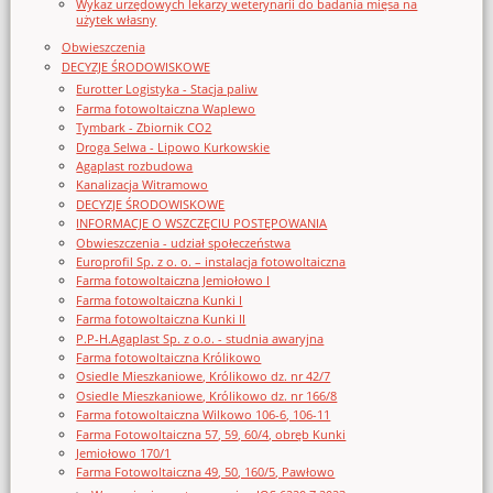
Wykaz urzędowych lekarzy weterynarii do badania mięsa na
użytek własny
Obwieszczenia
DECYZJE ŚRODOWISKOWE
Eurotter Logistyka - Stacja paliw
Farma fotowoltaiczna Waplewo
Tymbark - Zbiornik CO2
Droga Selwa - Lipowo Kurkowskie
Agaplast rozbudowa
Kanalizacja Witramowo
DECYZJE ŚRODOWISKOWE
INFORMACJE O WSZCZĘCIU POSTĘPOWANIA
Obwieszczenia - udział społeczeństwa
Europrofil Sp. z o. o. – instalacja fotowoltaiczna
Farma fotowoltaiczna Jemiołowo I
Farma fotowoltaiczna Kunki I
Farma fotowoltaiczna Kunki II
P.P-H.Agaplast Sp. z o.o. - studnia awaryjna
Farma fotowoltaiczna Królikowo
Osiedle Mieszkaniowe, Królikowo dz. nr 42/7
Osiedle Mieszkaniowe, Królikowo dz. nr 166/8
Farma fotowoltaiczna Wilkowo 106-6, 106-11
Farma Fotowoltaiczna 57, 59, 60/4, obręb Kunki
Jemiołowo 170/1
Farma Fotowoltaiczna 49, 50, 160/5, Pawłowo