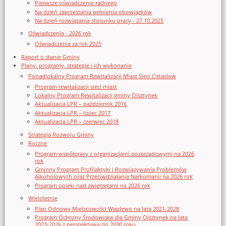
Pierwsze oświadczenie radnego
Na dzień zaprzestania pełnienia obowiązków
Na dzień rozwiązania stosunku pracy - 27.10.2025
Oświadczenia - 2026 rok
Oświadczenia za rok 2025
Raport o stanie Gminy
Plany, programy, strategie i ich wykonanie
Ponadlokalny Program Rewitalizacji Miast Sieci Cittaslow
Program rewitalizacji sieci miast
Lokalny Program Rewitalizacji gminy Olsztynek
Aktualizacja LPR – październik 2016
Aktualizacja LPR – lipiec 2017
Aktualizacja LPR – czerwiec 2018
Strategia Rozwoju Gminy
Roczne
Program współpracy z organizacjami pozarządowymi na 2026
rok
Gminny Program Profilaktyki i Rozwiązywania Problemów
Alkoholowych oraz Przeciwdziałania Narkomanii na 2026 rok
Program opieki nad zwierzętami na 2026 rok
Wieloletnie
Plan Odnowy Miejscowości Waplewo na lata 2021-2028
Program Ochrony Środowiska dla Gminy Olsztynek na lata
2023-2026 z perspektywą do 2030 roku