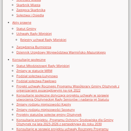
Skarbnik Miasta
Zastępca Skarbnika
Sołectwa i Osiedla
Akty prawne
Statut Gminy
Uchwały Rady Miejskiej
Rejestry uchwał Rady Miejskiej
Zarządzenia Burmistrza
Dziennik Urzędowy Województwa Warmińsko-Mazurskiego
Konsultacje społeczne
Statut Młodzieżowej Rady Miejskiej
Zmiany w statucie MRM
Podział sołectwa Łutynowo
Podział sołectwa Pawłowo
Projekt uchwały Rocznego Programu Współpracy Gminy Olsztynek z
organizacjami pozarządowymi na rok 2022
Konsultacje społeczne dotyczące projektu uchwały w sprawie
utworzenia Olsztyneckiej Rady Seniorów i nadania jej Statutu
Zmiany rodzaju miejscowości Kąpity
Zmiany rodzaju miejscowości Spoguny
Projekty statutów sołectw gminy Olsztynek
Konsultacje projektu „Programu Ochrony Środowiska dla Gminy
Olsztynek na lata 2023-2026 z perspektywą do roku 2030
Konsultacje w sprawie projektu uchwały Rocznego Programu