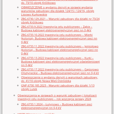
dz. 73/10 obręb Królikowo
OBWIESZCZENIE o wydaniu decyzji w sprawie wydania
warunków zabudowy dla działek 124/15 i 124/16, obręb
Lipowo Kurkowskie
ZBG.6730.129.2021 – Warunki zabudowy dla działki nr 73/24
obręb Królikowo
ZBG.6733.9.2022 Inwestycja celu publicznego – Ząbie –
Budowa kablowej elektroenergetycznej sieci nn 0,4kV
ZBG.6733.10.2022 Inwestycja celu publicznego – Mierki
(kolonia)– Budowa kablowej elektroenergetycznej sieci nn
0,4kV
ZBG.6733.11.2022 Inwestycja celu publicznego – Jemiołowo
(kolonia) – Budowa kablowej elektroenergetycznej sieci nn
0,4kV
ZBG.6733.13.2022 Inwestycja celu publicznego – Kurki –
Budowa kablowej sieci elektroenergetycznej oświetleniowej
nn 0,4kV
ZBG.6733.17.2022 Inwestycja celu publicznego – Gąsiorowo
Olsztyneckie – Budowa elektroenergetycznej sieci nn 0,4 kV
Obwieszczenie o wydaniu decyzji o warunkach zabudowy,
dz. 41/10 obręb Nowa Wieś Ostródzka
GNP.6730.185.2023 - Warunki zabudowy dla działki 1/13
obręb Lutek
Obwieszczenia w sprawach o warunki zabudowy i lokalizacji
inwestycji celu publicznego – rok wszczęcia sprawy 2024
ZBG.6733.1.2024 – Łutynowo – Budowa kablowej sieci
elektroenergetycznej nn 0,4 kV