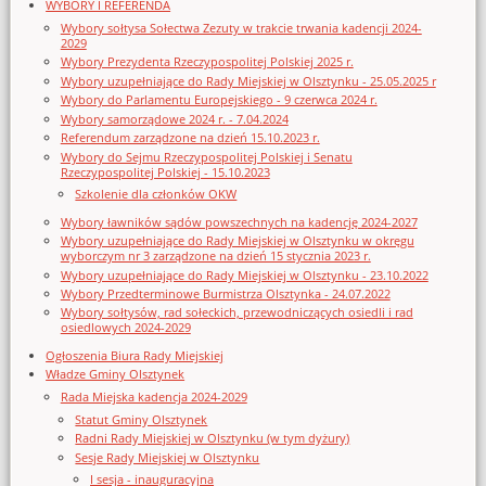
WYBORY I REFERENDA
Wybory sołtysa Sołectwa Zezuty w trakcie trwania kadencji 2024-
2029
Wybory Prezydenta Rzeczypospolitej Polskiej 2025 r.
Wybory uzupełniające do Rady Miejskiej w Olsztynku - 25.05.2025 r
Wybory do Parlamentu Europejskiego - 9 czerwca 2024 r.
Wybory samorządowe 2024 r. - 7.04.2024
Referendum zarządzone na dzień 15.10.2023 r.
Wybory do Sejmu Rzeczypospolitej Polskiej i Senatu
Rzeczypospolitej Polskiej - 15.10.2023
Szkolenie dla członków OKW
Wybory ławników sądów powszechnych na kadencję 2024-2027
Wybory uzupełniające do Rady Miejskiej w Olsztynku w okręgu
wyborczym nr 3 zarządzone na dzień 15 stycznia 2023 r.
Wybory uzupełniające do Rady Miejskiej w Olsztynku - 23.10.2022
Wybory Przedterminowe Burmistrza Olsztynka - 24.07.2022
Wybory sołtysów, rad sołeckich, przewodniczących osiedli i rad
osiedlowych 2024-2029
Ogłoszenia Biura Rady Miejskiej
Władze Gminy Olsztynek
Rada Miejska kadencja 2024-2029
Statut Gminy Olsztynek
Radni Rady Miejskiej w Olsztynku (w tym dyżury)
Sesje Rady Miejskiej w Olsztynku
I sesja - inauguracyjna