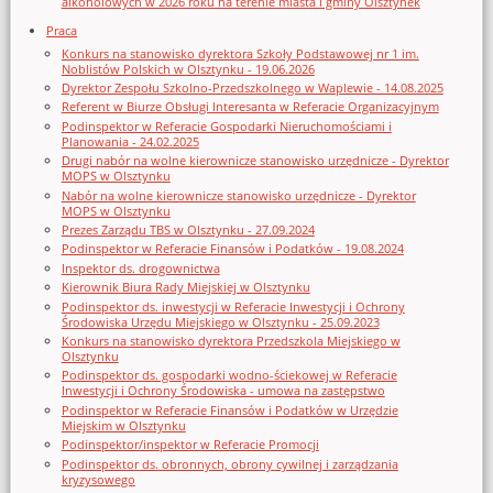
alkoholowych w 2026 roku na terenie miasta i gminy Olsztynek
Praca
Konkurs na stanowisko dyrektora Szkoły Podstawowej nr 1 im.
Noblistów Polskich w Olsztynku - 19.06.2026
Dyrektor Zespołu Szkolno-Przedszkolnego w Waplewie - 14.08.2025
Referent w Biurze Obsługi Interesanta w Referacie Organizacyjnym
Podinspektor w Referacie Gospodarki Nieruchomościami i
Planowania - 24.02.2025
Drugi nabór na wolne kierownicze stanowisko urzędnicze - Dyrektor
MOPS w Olsztynku
Nabór na wolne kierownicze stanowisko urzędnicze - Dyrektor
MOPS w Olsztynku
Prezes Zarządu TBS w Olsztynku - 27.09.2024
Podinspektor w Referacie Finansów i Podatków - 19.08.2024
Inspektor ds. drogownictwa
Kierownik Biura Rady Miejskiej w Olsztynku
Podinspektor ds. inwestycji w Referacie Inwestycji i Ochrony
Środowiska Urzędu Miejskiego w Olsztynku - 25.09.2023
Konkurs na stanowisko dyrektora Przedszkola Miejskiego w
Olsztynku
Podinspektor ds. gospodarki wodno-ściekowej w Referacie
Inwestycji i Ochrony Środowiska - umowa na zastępstwo
Podinspektor w Referacie Finansów i Podatków w Urzędzie
Miejskim w Olsztynku
Podinspektor/inspektor w Referacie Promocji
Podinspektor ds. obronnych, obrony cywilnej i zarządzania
kryzysowego