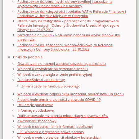
Podinspektor ds. obronnych, obrony cywilnej i zarządzania
kryzysowego - pełnomocnik ds. ochrony
Podinspektor ds. księgowości i podatku VAT w Referacie Finansów i
Podatków w Urzędzie Miejskim w Olsztynku
Oferta pracy na zastępstwo - podinspektor ds. drogownictwa w
Referacie Inwestycji i Ochrony Środowiska Urzędu Miejskiego w
Olsztynku - 26.07.2022
Zarządzenie nr 9/2009 - Regulamin naboru na wolne stanowiska
urzędnicze.
Podinspektor ds. gospodarki wodno–ściekowej w Referacie
Inwestycji i Ochrony Środowiska - 25.10.2022
Druki do pobrania
Oświadczenie o rocznej wartości sprzedanego alkoholu
Wniosek o zezwolenie na sprzedaz alkoholu
Wniosek o zakup węgla w cenie preferencyjnej
Fundusz Sołecki - dokumenty
Zmiana zadania funduszu sołeckiego
Wniosek o wydanie odpisu aktu urodzenia, małżeństwa lub zgonu
Przedłużenie terminu płatności z powodu COVID-19
Deklaracje podatkowe
Informacje podatkowe
Dofinansowanie kształcenia młodocianych pracowników
Kwestonariusz osobowy
Wniosek o udostępnienie informacji publicznej
PPF Wniosek o przyznanie prawa pomocy
Wniosek o wpis do ewidencji obiektów hotelarskich