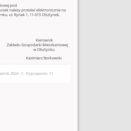
niowej pod
ek należy przesłać elektronicznie na
nku, ul. Rynek 1, 11-015 Olsztynek.
ierownik
Zakładu Gospodarki Mieszkaniowej
w Olsztynku
Kazimierz Borkowski
iernik 2024
Poprawiono: 11