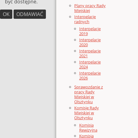
być dostępne.
Plany pracy Rady
Miejskiej
OK
ODMAWIAĆ
Interpelacje
radnych
Interpelacje
2019
Interpelacje
2020
Interpelacje
2021
Interpelacje
2024
Interpelacje
2026
Sprawozdanie z
pracy Rady
Miejskiej w
Olsztynku
Komisje Rady
Miejskiej w
Olsztynku
Komisja
Rewizyjna
Komisja