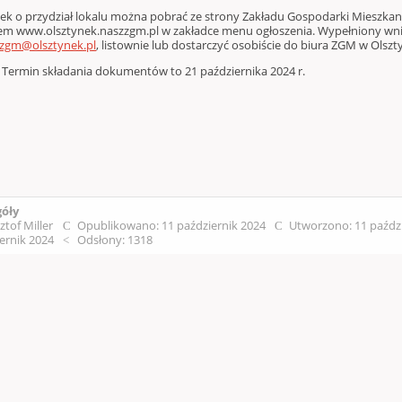
ek o przydział lokalu można pobrać ze strony Zakładu Gospodarki Mieszka
em www.olsztynek.naszzgm.pl w zakładce menu ogłoszenia. Wypełniony wnios
zgm@olsztynek.pl
, listownie lub dostarczyć osobiście do biura ZGM w Olszty
n składania dokumentów to 21 października 2024 r.
K
góły
ztof Miller
Opublikowano: 11 październik 2024
Utworzono: 11 paźdz
ernik 2024
Odsłony: 1318