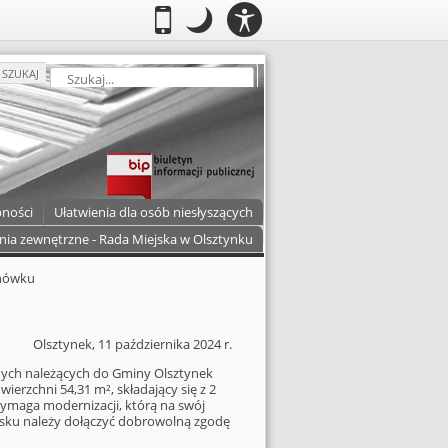
PANEL
.
Przełącz do wersji mobilnej
.
Tryb nocny: Ten tryb ustawia niski
.
Mobilny
Tryb
DOSTĘPNOŚCI
nocny
zukaj
SZUKAJ
pności
Ułatwienia dla osób niesłyszących
nia zewnętrzne - Rada Miejska w Olsztynku
gnówku
Olsztynek, 11 października 2024 r.
lnych należących do Gminy Olsztynek
rzchni 54,31 m², składający się z 2
l wymaga modernizacji, którą na swój
sku należy dołączyć dobrowolną zgodę