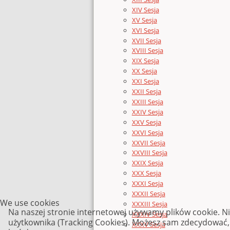
XIV Sesja
XV Sesja
XVI Sesja
XVII Sesja
XVIII Sesja
XIX Sesja
XX Sesja
XXI Sesja
XXII Sesja
XXIII Sesja
XXIV Sesja
XXV Sesja
XXVI Sesja
XXVII Sesja
XXVIII Sesja
XXIX Sesja
XXX Sesja
XXXI Sesja
XXXII Sesja
We use cookies
XXXIII Sesja
Na naszej stronie internetowej używamy plików cookie. N
XXXIV Sesja
użytkownika (Tracking Cookies). Możesz sam zdecydować, c
XXXV Sesja