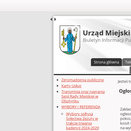
UDOSTĘPNIJ
Urząd Miejski
Biuletyn Informacji Pu
Menu główne
Strona główna
Tel
Dodatkowe zasoby (lewa kolumn
Zgromadzenia publiczne
Głównej 
Jesteś 
Karty Usług
Ogło
Transmisja oraz nagrania
Sesji Rady Miejskiej w
Olsztynku
WYBORY I REFERENDA
Zakła
ogłas
Wybory sołtysa
pokoi,
Sołectwa Zezuty w
koszt
trakcie trwania
na wy
kadencji 2024-2029