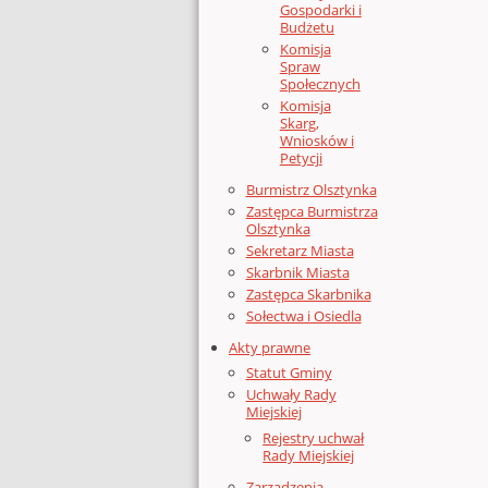
Gospodarki i
Budżetu
Komisja
Spraw
Społecznych
Komisja
Skarg,
Wniosków i
Petycji
Burmistrz Olsztynka
Zastępca Burmistrza
Olsztynka
Sekretarz Miasta
Skarbnik Miasta
Zastępca Skarbnika
Sołectwa i Osiedla
Akty prawne
Statut Gminy
Uchwały Rady
Miejskiej
Rejestry uchwał
Rady Miejskiej
Zarządzenia