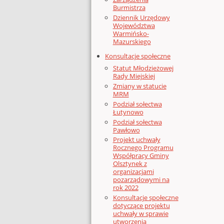
Burmistrza
Dziennik Urzędowy
Województwa
Warmińsko-
Mazurskiego
Konsultacje społeczne
Statut Młodzieżowej
Rady Miejskiej
Zmiany w statucie
MRM
Podział sołectwa
Łutynowo
Podział sołectwa
Pawłowo
Projekt uchwały
Rocznego Programu
Współpracy Gminy
Olsztynek z
organizacjami
pozarządowymi na
rok 2022
Konsultacje społeczne
dotyczące projektu
uchwały w sprawie
utworzenia