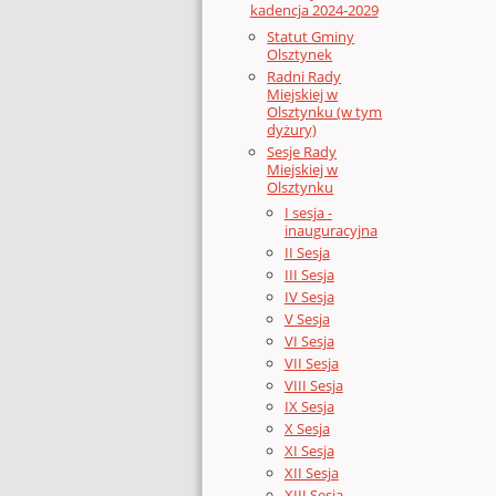
kadencja 2024-2029
Statut Gminy
Olsztynek
Radni Rady
Miejskiej w
Olsztynku (w tym
dyżury)
Sesje Rady
Miejskiej w
Olsztynku
I sesja -
inauguracyjna
II Sesja
III Sesja
IV Sesja
V Sesja
VI Sesja
VII Sesja
VIII Sesja
IX Sesja
X Sesja
XI Sesja
XII Sesja
XIII Sesja