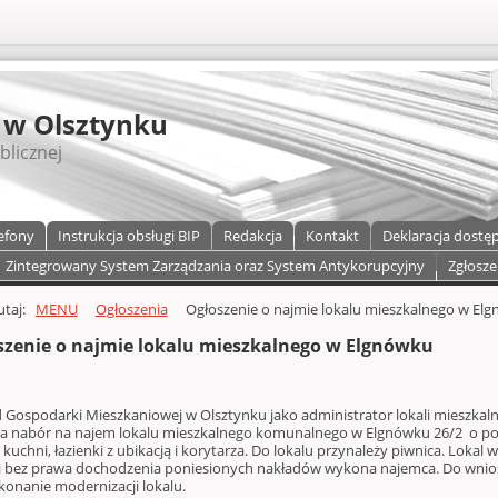
S
 w Olsztynku
blicznej
efony
Instrukcja obsługi BIP
Redakcja
Kontakt
Deklaracja dostę
Zintegrowany System Zarządzania oraz System Antykorupcyjny
Zgłosze
a)
zawartości
tutaj:
MENU
Ogłoszenia
Ogłoszenie o najmie lokalu mieszkalnego w El
szenie o najmie lokalu mieszkalnego w Elgnówku
d Gospodarki Mieszkaniowej w Olsztynku jako administrator lokali mieszka
za nabór na najem lokalu mieszkalnego komunalnego w Elgnówku 26/2 o powie
 kuchni, łazienki z ubikacją i korytarza. Do lokalu przynależy piwnica. Loka
 i bez prawa dochodzenia poniesionych nakładów wykona najemca. Do wnio
konanie modernizacji lokalu.