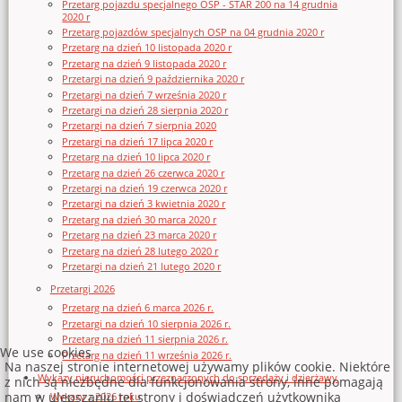
Przetarg pojazdu specjalnego OSP - STAR 200 na 14 grudnia
2020 r
Przetarg pojazdów specjalnych OSP na 04 grudnia 2020 r
Przetarg na dzień 10 listopada 2020 r
Przetarg na dzień 9 listopada 2020 r
Przetargi na dzień 9 października 2020 r
Przetargi na dzień 7 września 2020 r
Przetargi na dzień 28 sierpnia 2020 r
Przetargi na dzień 7 sierpnia 2020
Przetargi na dzień 17 lipca 2020 r
Przetarg na dzień 10 lipca 2020 r
Przetarg na dzień 26 czerwca 2020 r
Przetargi na dzień 19 czerwca 2020 r
Przetargi na dzień 3 kwietnia 2020 r
Przetarg na dzień 30 marca 2020 r
Przetarg na dzień 23 marca 2020 r
Przetarg na dzień 28 lutego 2020 r
Przetargi na dzień 21 lutego 2020 r
Przetargi 2026
Przetarg na dzień 6 marca 2026 r.
Przetargi na dzień 10 sierpnia 2026 r.
Przetarg na dzień 11 sierpnia 2026 r.
We use cookies
Przetarg na dzień 11 września 2026 r.
Na naszej stronie internetowej używamy plików cookie. Niektóre
Wykazy nieruchomości przeznaczonych do sprzedaży i dzierżawy
z nich są niezbędne dla funkcjonowania strony, inne pomagają
nam w ulepszaniu tej strony i doświadczeń użytkownika
Wykazy z 2026 roku