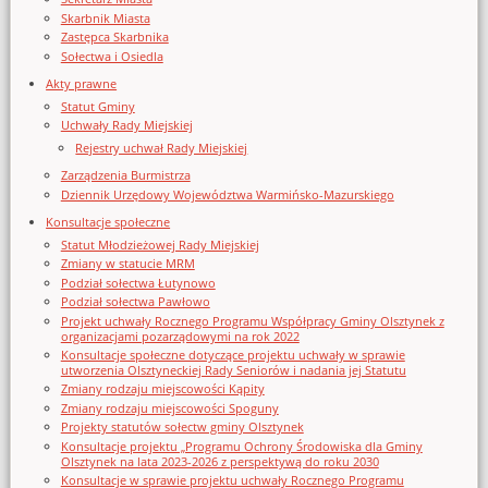
Skarbnik Miasta
Zastępca Skarbnika
Sołectwa i Osiedla
Akty prawne
Statut Gminy
Uchwały Rady Miejskiej
Rejestry uchwał Rady Miejskiej
Zarządzenia Burmistrza
Dziennik Urzędowy Województwa Warmińsko-Mazurskiego
Konsultacje społeczne
Statut Młodzieżowej Rady Miejskiej
Zmiany w statucie MRM
Podział sołectwa Łutynowo
Podział sołectwa Pawłowo
Projekt uchwały Rocznego Programu Współpracy Gminy Olsztynek z
organizacjami pozarządowymi na rok 2022
Konsultacje społeczne dotyczące projektu uchwały w sprawie
utworzenia Olsztyneckiej Rady Seniorów i nadania jej Statutu
Zmiany rodzaju miejscowości Kąpity
Zmiany rodzaju miejscowości Spoguny
Projekty statutów sołectw gminy Olsztynek
Konsultacje projektu „Programu Ochrony Środowiska dla Gminy
Olsztynek na lata 2023-2026 z perspektywą do roku 2030
Konsultacje w sprawie projektu uchwały Rocznego Programu