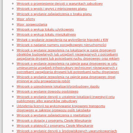
Wniosek o przeniesienie decyzji o warunkach zabudowy
Wniosek o wypis i wyrys z miejscowego planu
Wniosek o wydanie zaświadczenia o braku planu
Wzor_oferty
Wzor_sprawozdania
Wniosek o wykup lokalu użytkowego
Wniosek o wykup lokalu mieszkalnego
Wnisek o wydanie zezwolenia na wykreślenie hipoteki z KW
Wniosek o nadanie numeru porządkowego nieruchomości
Wniosek o wydanie zezwolenia na lokalizację w pasie drogowym
obiektów budowlanych lub urządzeń niezwiązanych z potrzebami
zarządzania drogami lub potrzebami ruchu drogowego oraz reklam
Wniosek o wydanie zezwolenia na zajęcie pasa drogowego w celu
umieszczenia urządzeń infrastruktury technicznej niezwiązanych z
potrzebami zarządzania drogami lub potrzebami ruchu drogowego
Wniosek o wydanie zezwolenia na zajęcie pasa drogowego drogi
gminnej w celu prowadzenia robót
Wniosek o uzgodnienie lokalizacji/przebudowy zjazdu
Wniosek o wydanie dowodu osobistego
Wniosek o wydanie decyzji o ustalenie lokalizacji inwestycji celu
publicznego albo warunków zabudowy
Udzielenia licencji na wykonywanie krajowego transportu
drogowego w zakresie przewozu osób taksówką
Wniosek o wydanie zaświadczenia o rewitalizacji
Wniosek o dotację z programu Ciepłe Mieszkanie
Wniosek o płatność z programu Ciepłe Mieszkanie
Wniosek o wydanie decyzji o środowiskowych uwarunkowaniach