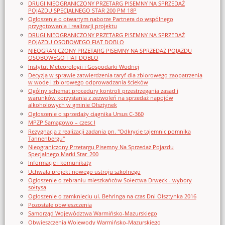
DRUGI NIEOGRANICZONY PRZETARG PISEMNY NA SPRZEDAŻ
POJAZDU SPECJALNEGO STAR 200 PM 18P
Ogłoszenie o otwartym naborze Partnera do wspólnego
przygotowania i realizacji projektu
DRUGI NIEOGRANICZONY PRZETARG PISEMNY NA SPRZEDAŻ
POJAZDU OSOBOWEGO FIAT DOBLO
NIEOGRANICZONY PRZETARG PISEMNY NA SPRZEDAŻ POJAZDU
OSOBOWEGO FIAT DOBLO
Instytut Meteorologii i Gospodarki Wodnej
Decyzja w sprawie zatwierdzenia taryf dla zbiorowego zaopatrzenia
w wodę i zbiorowego odprowadzania ścieków
Ogólny schemat procedury kontroli przestrzegania zasad i
warunków korzystania z zezwoleń na sprzedaż napojów
alkoholowych w gminie Olsztynek
Ogłoszenie o sprzedaży ciągnika Ursus C-360
MPZP Samagowo – czesc I
Rezygnacja z realizacji zadania pn. "Odkrycie tajemnic pomnika
Tannenbergu"
Nieograniczony Przetargu Pisemny Na Sprzedaż Pojazdu
Specjalnego Marki Star_200
Informacje i komunikaty
Uchwała projekt nowego ustroju szkolnego
Ogłoszenie o zebraniu mieszkańców Sołectwa Drwęck - wybory
sołtysa
Ogłoszenie o zamknięciu ul. Behringa na czas Dni Olsztynka 2016
Pozostałe obwieszczenia
Samorząd Województwa Warmińsko-Mazurskiego
Obwieszczenia Wojewody Warmińsko-Mazurskiego