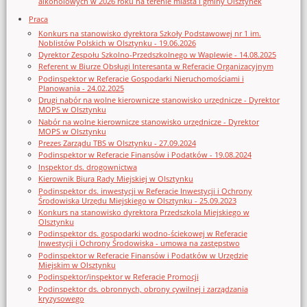
alkoholowych w 2026 roku na terenie miasta i gminy Olsztynek
Praca
Konkurs na stanowisko dyrektora Szkoły Podstawowej nr 1 im.
Noblistów Polskich w Olsztynku - 19.06.2026
Dyrektor Zespołu Szkolno-Przedszkolnego w Waplewie - 14.08.2025
Referent w Biurze Obsługi Interesanta w Referacie Organizacyjnym
Podinspektor w Referacie Gospodarki Nieruchomościami i
Planowania - 24.02.2025
Drugi nabór na wolne kierownicze stanowisko urzędnicze - Dyrektor
MOPS w Olsztynku
Nabór na wolne kierownicze stanowisko urzędnicze - Dyrektor
MOPS w Olsztynku
Prezes Zarządu TBS w Olsztynku - 27.09.2024
Podinspektor w Referacie Finansów i Podatków - 19.08.2024
Inspektor ds. drogownictwa
Kierownik Biura Rady Miejskiej w Olsztynku
Podinspektor ds. inwestycji w Referacie Inwestycji i Ochrony
Środowiska Urzędu Miejskiego w Olsztynku - 25.09.2023
Konkurs na stanowisko dyrektora Przedszkola Miejskiego w
Olsztynku
Podinspektor ds. gospodarki wodno-ściekowej w Referacie
Inwestycji i Ochrony Środowiska - umowa na zastępstwo
Podinspektor w Referacie Finansów i Podatków w Urzędzie
Miejskim w Olsztynku
Podinspektor/inspektor w Referacie Promocji
Podinspektor ds. obronnych, obrony cywilnej i zarządzania
kryzysowego