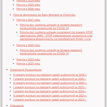
Petycje z 2024 roku
Petycje z 2025 roku
Petycje z 2026 roku
Petycje skierowane do Rady Miejskiej w Olsztynku
Petycje z 2021 roku
Petycja dot. podjęcia uchwały w sprawie gwarancji
producentów szczepionek na COVID-19
Petycja dot. podjęcia uchwały poierającej list otwarty STOP
zabójczenmu GMO - STOP niebezpiecznej szczepionce oraz
zaprzestania eksperymentu na mieszkańcach Polski i inne
Petycje z 2020 roku
Petycja dot. podjęcia uchwały w sprawie gwarancji
producentów szczepionek na COVID-19
Petycje z 2023 roku
Petycje z 2025 roku
Organizacje Pozarządowe
II otwarty konkurs na realizację zadań publicznych w 2026 r.
I otwarty konkurs na realizację zadań publicznych w 2026 r.
II otwarty konkurs na realizację zadań publicznych w 2025 r.
I otwarty konkurs na realizację zadań publicznych w 2025 r.
I otwarty konkurs na realizację zadań publicznych w 2024 r.
II otwarty konkurs na realizację zadań publicznych w 2023 r.
I otwarty konkurs na realizację zadań publicznych w 2023 r.
Ogłoszenia