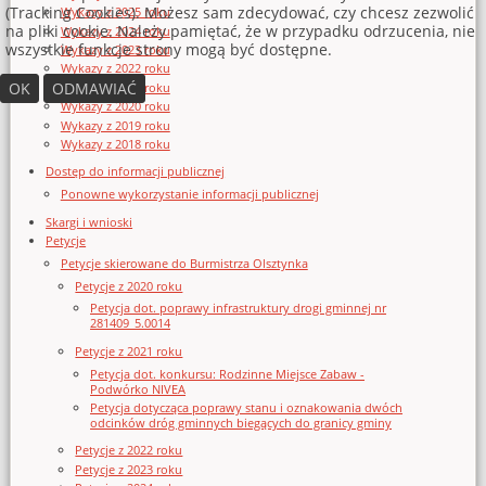
(Tracking Cookies). Możesz sam zdecydować, czy chcesz zezwolić
Wykazy z 2025 roku
na pliki cookie. Należy pamiętać, że w przypadku odrzucenia, nie
Wykazy z 2024 roku
wszystkie funkcje strony mogą być dostępne.
Wykazy z 2023 roku
Wykazy z 2022 roku
OK
ODMAWIAĆ
Wykazy z 2021 roku
Wykazy z 2020 roku
Wykazy z 2019 roku
Wykazy z 2018 roku
Dostęp do informacji publicznej
Ponowne wykorzystanie informacji publicznej
Skargi i wnioski
Petycje
Petycje skierowane do Burmistrza Olsztynka
Petycje z 2020 roku
Petycja dot. poprawy infrastruktury drogi gminnej nr
281409_5.0014
Petycje z 2021 roku
Petycja dot. konkursu: Rodzinne Miejsce Zabaw -
Podwórko NIVEA
Petycja dotycząca poprawy stanu i oznakowania dwóch
odcinków dróg gminnych biegących do granicy gminy
Petycje z 2022 roku
Petycje z 2023 roku