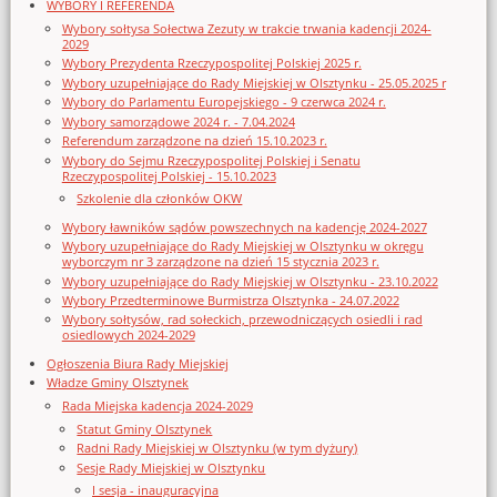
WYBORY I REFERENDA
Wybory sołtysa Sołectwa Zezuty w trakcie trwania kadencji 2024-
2029
Wybory Prezydenta Rzeczypospolitej Polskiej 2025 r.
Wybory uzupełniające do Rady Miejskiej w Olsztynku - 25.05.2025 r
Wybory do Parlamentu Europejskiego - 9 czerwca 2024 r.
Wybory samorządowe 2024 r. - 7.04.2024
Referendum zarządzone na dzień 15.10.2023 r.
Wybory do Sejmu Rzeczypospolitej Polskiej i Senatu
Rzeczypospolitej Polskiej - 15.10.2023
Szkolenie dla członków OKW
Wybory ławników sądów powszechnych na kadencję 2024-2027
Wybory uzupełniające do Rady Miejskiej w Olsztynku w okręgu
wyborczym nr 3 zarządzone na dzień 15 stycznia 2023 r.
Wybory uzupełniające do Rady Miejskiej w Olsztynku - 23.10.2022
Wybory Przedterminowe Burmistrza Olsztynka - 24.07.2022
Wybory sołtysów, rad sołeckich, przewodniczących osiedli i rad
osiedlowych 2024-2029
Ogłoszenia Biura Rady Miejskiej
Władze Gminy Olsztynek
Rada Miejska kadencja 2024-2029
Statut Gminy Olsztynek
Radni Rady Miejskiej w Olsztynku (w tym dyżury)
Sesje Rady Miejskiej w Olsztynku
I sesja - inauguracyjna