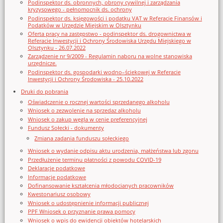
Podinspektor ds. obronnych, obrony cywilnej i zarządzania
kryzysowego - pełnomocnik ds. ochrony
Podinspektor ds. księgowości i podatku VAT w Referacie Finansów i
Podatków w Urzędzie Miejskim w Olsztynku
Oferta pracy na zastępstwo - podinspektor ds. drogownictwa w
Referacie Inwestycji i Ochrony Środowiska Urzędu Miejskiego w
Olsztynku - 26.07.2022
Zarządzenie nr 9/2009 - Regulamin naboru na wolne stanowiska
urzędnicze.
Podinspektor ds. gospodarki wodno–ściekowej w Referacie
Inwestycji i Ochrony Środowiska - 25.10.2022
Druki do pobrania
Oświadczenie o rocznej wartości sprzedanego alkoholu
Wniosek o zezwolenie na sprzedaz alkoholu
Wniosek o zakup węgla w cenie preferencyjnej
Fundusz Sołecki - dokumenty
Zmiana zadania funduszu sołeckiego
Wniosek o wydanie odpisu aktu urodzenia, małżeństwa lub zgonu
Przedłużenie terminu płatności z powodu COVID-19
Deklaracje podatkowe
Informacje podatkowe
Dofinansowanie kształcenia młodocianych pracowników
Kwestonariusz osobowy
Wniosek o udostępnienie informacji publicznej
PPF Wniosek o przyznanie prawa pomocy
Wniosek o wpis do ewidencji obiektów hotelarskich