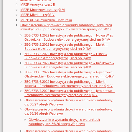
MPZP Ameryka-część II
MPZP Mrongowiusza-część VI
MPZP Mierki – część IV
MPZP ul. Grunwaldzka i Mazurska
Obwieszczenia w sprawach o warunki zabudowy i lokalizacji
inwestycji celu publicznego – rok wszczęcia sprawy do 2023
ZBG.6733.1.2022 Inwestycja celu publicznego – Nowa Wieś
Ostródzka – Budowa elektroenergetycznej sieci nn 0,4kV
ZBG.6733.2.2022 Inwestycja celu publicznego – Mańki –
Budowa elektroenergetycznej sieci nn 0,4kV
ZBG.6733.3.2022 Inwestycja celu publicznego – Lutek –
Budowa elektroenergetycznej sieci nn 0,4kV
ZBG.6733.4.2022 Inwestycja celu publicznego – Królikowo –
Budowa elektroenergetycznej sieci nn 0,4kV
ZBG.6733.5.2022 Inwestycja celu publicznego – Gąsiorowo
Olsztyneckie – Budowa elektroenergetycznej sieci nn 0,4kV
ZBG.6733.6.2022 Inwestycja celu publicznego – Mierki
kolonia – Przebudowa elektroenergetycznej sieci nn 0,4kV
ZBG.6733.7.2022 Inwestycja celu publicznego – Jemiołowo –
Przebudowa elektroenergetycznej sieci nn 0,4kV
Obwieszczenie o wydaniu decyzji o warunkach zabudowy,
dz. 36/27 obręb Waplewo
Obwieszczenie o wydaniu decyzji o warunkach zabudowy,
dz. 36/26 obręb Waplewo
Obwieszczenie o wydaniu decyzji o warunkach
zabudowy, dz. 36/26 obręb Waplewo
Obwieszczenie o wydaniu decyzji o warunkach zabudowy,