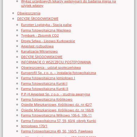
Wykaz urzędowych lekarzy weterynarii do badania mięsa na
użytek własny
Obwieszczenia
DECYZJE ŚRODOWISKOWE
Eurotter Logistyka - Stacja paliw
Farma fotowoltaiczna Waplewo
Tymbark - Zbiornik CO2
Droga Selwa - Lipowo Kurkowskie
Agaplast rozbudowa
Kanalizacja Witramowo
DECYZJE ŚRODOWISKOWE
INFORMACJE O WSZCZĘCIU POSTĘPOWANIA
Obwieszczenia - udział społeczeństwa
Europrofil Sp. z o. o. – instalacja fotowoltaiczna
Farma fotowoltaiczna Jemiołowo I
Farma fotowoltaiczna Kunki I
Farma fotowoltaiczna Kunki II
P.P-H.Agaplast Sp. z o.o. - studnia awaryjna
Farma fotowoltaiczna Królikowo
Osiedle Mieszkaniowe, Królikowo dz. nr 42/7
Osiedle Mieszkaniowe, Królikowo dz. nr 166/8
Farma fotowoltaiczna Wilkowo 106-6, 106-11
Farma Fotowoltaiczna 57, 59, 60/4, obręb Kunki
Jemiołowo 170/1
Farma Fotowoltaiczna 49, 50, 160/5, Pawłowo