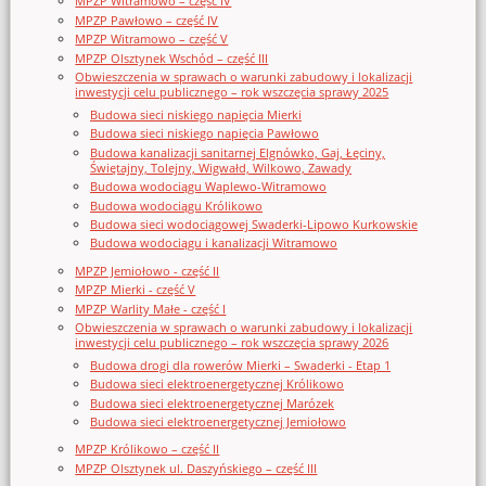
MPZP Witramowo – część IV
MPZP Pawłowo – część IV
MPZP Witramowo – część V
MPZP Olsztynek Wschód – część III
Obwieszczenia w sprawach o warunki zabudowy i lokalizacji
inwestycji celu publicznego – rok wszczęcia sprawy 2025
Budowa sieci niskiego napięcia Mierki
Budowa sieci niskiego napięcia Pawłowo
Budowa kanalizacji sanitarnej Elgnówko, Gaj, Łęciny,
Świętajny, Tolejny, Wigwałd, Wilkowo, Zawady
Budowa wodociągu Waplewo-Witramowo
Budowa wodociągu Królikowo
Budowa sieci wodociągowej Swaderki-Lipowo Kurkowskie
Budowa wodociągu i kanalizacji Witramowo
MPZP Jemiołowo - część II
MPZP Mierki - część V
MPZP Warlity Małe - część I
Obwieszczenia w sprawach o warunki zabudowy i lokalizacji
inwestycji celu publicznego – rok wszczęcia sprawy 2026
Budowa drogi dla rowerów Mierki – Swaderki - Etap 1
Budowa sieci elektroenergetycznej Królikowo
Budowa sieci elektroenergetycznej Marózek
Budowa sieci elektroenergetycznej Jemiołowo
MPZP Królikowo – część II
MPZP Olsztynek ul. Daszyńskiego – część III