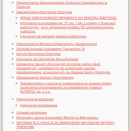
Obwieszczenia Samorządowego Kolegium Odwoławczego w
Olsztynie
Zawiadomienia Burmistrza Olsztynka
WYKAZ NIERUCHOMOŚCI WPISANYCH DO REJESTRU ZABYTKÓW.
Informacja na podstawie art. 37 ust. 1 pkt 2 ustawy o finansach
publicznych - m.in. wykonanie budżetu JST umorzenia pomoc
publiczna.
II Konkurs na realizację zadania publicznego
Obwieszczenia Ministra Infrastruktury i Budwonictwa
Sprzedaż pojazdu Volkswagen Transporter T4
Decyzje Burmistrza Olsztynka
Informacje dla Zarządców Nieruchomości
Zestawienie danych dotyczących czynszów najmu lokali
mieszkalnych, nienależących do publicznego zasobu
mieszkaniowego, w położonych na obszarze Gminy Olsztynek.
Obwieszczenia Starosty Olsztyńskiego
Zawiadomienie o wszczęciu postępowania w sprawie zmiany
pozwolenia zintegrowanego na prowadzenie instalacji
NUTRIPOL Sp. z o.o.
Ogłoszenia sprzedażowe
Ogłoszenia sprzedażowe
Uchwała reklamowa
Regionalny Zarząd Gospodarki Wodnej w Białymstoku
INFORMACJA O OPŁACIE ZA ZMNIEJSZENIE NATURALNEJ RETENCJI
TERENOWEJ