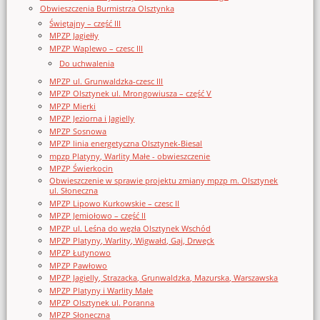
Obwieszczenia Burmistrza Olsztynka
Świętajny – część III
MPZP Jagiełły
MPZP Waplewo – czesc III
Do uchwalenia
MPZP ul. Grunwaldzka-czesc III
MPZP Olsztynek ul. Mrongowiusza – część V
MPZP Mierki
MPZP Jeziorna i Jagielly
MPZP Sosnowa
MPZP linia energetyczna Olsztynek-Biesal
mpzp Platyny, Warlity Małe - obwieszczenie
MPZP Świerkocin
Obwieszczenie w sprawie projektu zmiany mpzp m. Olsztynek
ul. Słoneczna
MPZP Lipowo Kurkowskie – czesc II
MPZP Jemiołowo – część II
MPZP ul. Leśna do węzła Olsztynek Wschód
MPZP Platyny, Warlity, Wigwałd, Gaj, Drwęck
MPZP Łutynowo
MPZP Pawłowo
MPZP Jagielly, Strazacka, Grunwaldzka, Mazurska, Warszawska
MPZP Platyny i Warlity Małe
MPZP Olsztynek ul. Poranna
MPZP Słoneczna