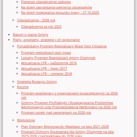
Pierwsze oświadczenie radnego
Na dzień zaprzestania pełnienia obowiązków
Na dzień rozwiązania stosunku pracy - 27.10.2025
Oświadczenia - 2026 rok
Oświadczenia za rok 2025
Raport o stanie Gminy
Plany, programy, strategie i ich wykonanie
Ponadlokalny Program Rewitalizacji Miast Sieci Cittaslow
Program rewitalizacji sieci miast
Lokalny Program Rewitalizacji gminy Olsztynek
Aktualizacja LPR – październik 2016
Aktualizacja LPR – lipiec 2017
Aktualizacja LPR – czerwiec 2018
Strategia Rozwoju Gminy
Roczne
Program współpracy z organizacjami pozarządowymi na 2026
rok
Gminny Program Profilaktyki i Rozwiązywania Problemów
Alkoholowych oraz Przeciwdziałania Narkomanii na 2026 rok
Program opieki nad zwierzętami na 2026 rok
Wieloletnie
Plan Odnowy Miejscowości Waplewo na lata 2021-2028
Program Ochrony Środowiska dla Gminy Olsztynek na lata
2023-2026 z perspektywą do 2030 roku