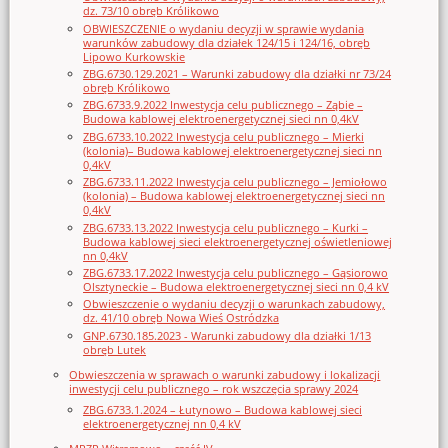
dz. 73/10 obręb Królikowo
OBWIESZCZENIE o wydaniu decyzji w sprawie wydania
warunków zabudowy dla działek 124/15 i 124/16, obręb
Lipowo Kurkowskie
ZBG.6730.129.2021 – Warunki zabudowy dla działki nr 73/24
obręb Królikowo
ZBG.6733.9.2022 Inwestycja celu publicznego – Ząbie –
Budowa kablowej elektroenergetycznej sieci nn 0,4kV
ZBG.6733.10.2022 Inwestycja celu publicznego – Mierki
(kolonia)– Budowa kablowej elektroenergetycznej sieci nn
0,4kV
ZBG.6733.11.2022 Inwestycja celu publicznego – Jemiołowo
(kolonia) – Budowa kablowej elektroenergetycznej sieci nn
0,4kV
ZBG.6733.13.2022 Inwestycja celu publicznego – Kurki –
Budowa kablowej sieci elektroenergetycznej oświetleniowej
nn 0,4kV
ZBG.6733.17.2022 Inwestycja celu publicznego – Gąsiorowo
Olsztyneckie – Budowa elektroenergetycznej sieci nn 0,4 kV
Obwieszczenie o wydaniu decyzji o warunkach zabudowy,
dz. 41/10 obręb Nowa Wieś Ostródzka
GNP.6730.185.2023 - Warunki zabudowy dla działki 1/13
obręb Lutek
Obwieszczenia w sprawach o warunki zabudowy i lokalizacji
inwestycji celu publicznego – rok wszczęcia sprawy 2024
ZBG.6733.1.2024 – Łutynowo – Budowa kablowej sieci
elektroenergetycznej nn 0,4 kV