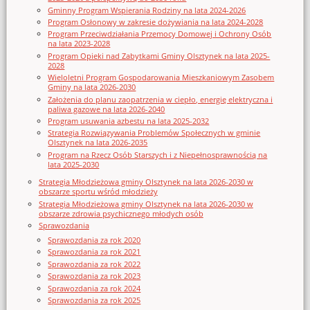
Gminny Program Wspierania Rodziny na lata 2024-2026
Program Osłonowy w zakresie dożywiania na lata 2024-2028
Program Przeciwdziałania Przemocy Domowej i Ochrony Osób
na lata 2023-2028
Program Opieki nad Zabytkami Gminy Olsztynek na lata 2025-
2028
Wieloletni Program Gospodarowania Mieszkaniowym Zasobem
Gminy na lata 2026-2030
Założenia do planu zaopatrzenia w ciepło, energię elektryczna i
paliwa gazowe na lata 2026-2040
Program usuwania azbestu na lata 2025-2032
Strategia Rozwiązywania Problemów Społecznych w gminie
Olsztynek na lata 2026-2035
Program na Rzecz Osób Starszych i z Niepełnosprawnością na
lata 2025-2030
Strategia Młodzieżowa gminy Olsztynek na lata 2026-2030 w
obszarze sportu wśród młodzieży
Strategia Młodzieżowa gminy Olsztynek na lata 2026-2030 w
obszarze zdrowia psychicznego młodych osób
Sprawozdania
Sprawozdania za rok 2020
Sprawozdania za rok 2021
Sprawozdania za rok 2022
Sprawozdania za rok 2023
Sprawozdania za rok 2024
Sprawozdania za rok 2025