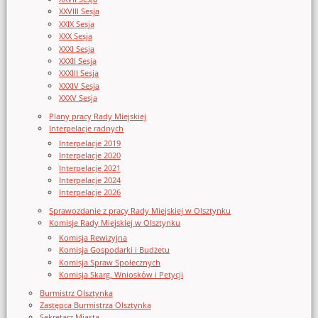
XXVIII Sesja
XXIX Sesja
XXX Sesja
XXXI Sesja
XXXII Sesja
XXXIII Sesja
XXXIV Sesja
XXXV Sesja
Plany pracy Rady Miejskiej
Interpelacje radnych
Interpelacje 2019
Interpelacje 2020
Interpelacje 2021
Interpelacje 2024
Interpelacje 2026
Sprawozdanie z pracy Rady Miejskiej w Olsztynku
Komisje Rady Miejskiej w Olsztynku
Komisja Rewizyjna
Komisja Gospodarki i Budżetu
Komisja Spraw Społecznych
Komisja Skarg, Wniosków i Petycji
Burmistrz Olsztynka
Zastępca Burmistrza Olsztynka
Sekretarz Miasta