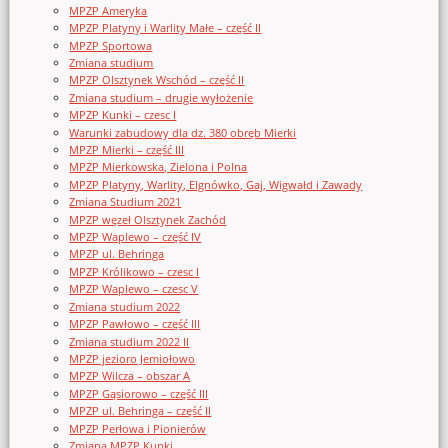
MPZP Ameryka
MPZP Platyny i Warlity Małe – część II
MPZP Sportowa
Zmiana studium
MPZP Olsztynek Wschód – część II
Zmiana studium – drugie wyłożenie
MPZP Kunki – czesc I
Warunki zabudowy dla dz. 380 obręb Mierki
MPZP Mierki – część III
MPZP Mierkowska, Zielona i Polna
MPZP Platyny, Warlity, Elgnówko, Gaj, Wigwałd i Zawady
Zmiana Studium 2021
MPZP węzeł Olsztynek Zachód
MPZP Waplewo – część IV
MPZP ul. Behringa
MPZP Królikowo – czesc I
MPZP Waplewo – czesc V
Zmiana studium 2022
MPZP Pawłowo – część III
Zmiana studium 2022 II
MPZP jezioro Jemiołowo
MPZP Wilcza – obszar A
MPZP Gąsiorowo – część III
MPZP ul. Behringa – część II
MPZP Perłowa i Pionierów
Zmiana MPZP Kunki