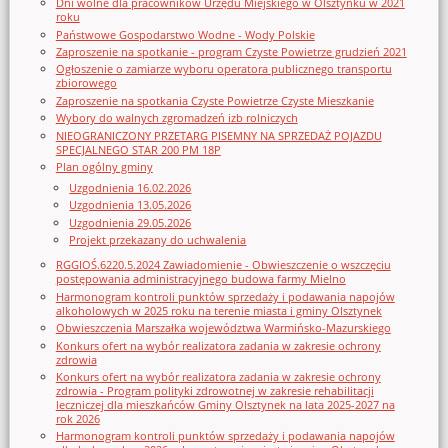
Dni wolne dla pracowników Urzędu Miejskiego w Olsztynku w 2021
roku
Państwowe Gospodarstwo Wodne - Wody Polskie
Zaproszenie na spotkanie - program Czyste Powietrze grudzień 2021
Ogłoszenie o zamiarze wyboru operatora publicznego transportu
zbiorowego
Zaproszenie na spotkania Czyste Powietrze Czyste Mieszkanie
Wybory do walnych zgromadzeń izb rolniczych
NIEOGRANICZONY PRZETARG PISEMNY NA SPRZEDAŻ POJAZDU
SPECJALNEGO STAR 200 PM 18P
Plan ogólny gminy
Uzgodnienia 16.02.2026
Uzgodnienia 13.05.2026
Uzgodnienia 29.05.2026
Projekt przekazany do uchwalenia
RGGIOŚ.6220.5.2024 Zawiadomienie - Obwieszczenie o wszczęciu
postępowania administracyjnego budowa farmy Mielno
Harmonogram kontroli punktów sprzedaży i podawania napojów
alkoholowych w 2025 roku na terenie miasta i gminy Olsztynek
Obwieszczenia Marszałka województwa Warmińsko-Mazurskiego
Konkurs ofert na wybór realizatora zadania w zakresie ochrony
zdrowia
Konkurs ofert na wybór realizatora zadania w zakresie ochrony
zdrowia - Program polityki zdrowotnej w zakresie rehabilitacji
leczniczej dla mieszkańców Gminy Olsztynek na lata 2025-2027 na
rok 2026
Harmonogram kontroli punktów sprzedaży i podawania napojów