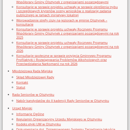
Współpracy Gminy Olsztynek z organizacjami pozarządowymi
Konsultacje w sprawie projektu uchwały w sprawie określenia trybu
i szczegółowych kryteriów oceny wniosków o realizację zadania
publicznego w ramach inicjatywy lokalnej
Wprowadzenie strefy ciszy na jeziorach w gminie Olsztynek –
konsultacje
Konsultacje w sprawie projektu uchwały Rocznego Programu
Współpracy Gminy Olsztynek z organizacjami pozarządowymi na rok
2025
Konsultacje w sprawie projektu uchwały Rocznego Programu
Współpracy Gminy Olsztynek z organizacjami pozarządowymi na rok
2026
Konsultacje społeczne w sprawie przyjęcia Gminnego Programu
Profilaktyki i Rozwiązywania Problemów Alkoholowych oraz
Przeciwdziałania Narkomanii na rok 2026
Młodzieżowa Rada Miejska
Skład Młodzieżowej Rady
Kontakt
Statut
Rada Seniorów w Olsztynku
Nabór kandydatów do II kadencji Rady Seniorów w Olsztynku
Urząd Miejski
Informacje Ogólne
Regulamin Organizacyjny Urzedu Miejskiego w Olsztynku
Kodeks etyki UM w Olsztynku
Dokumentacja dot. Zintegrowanego Systemu Zarządzania Jakością