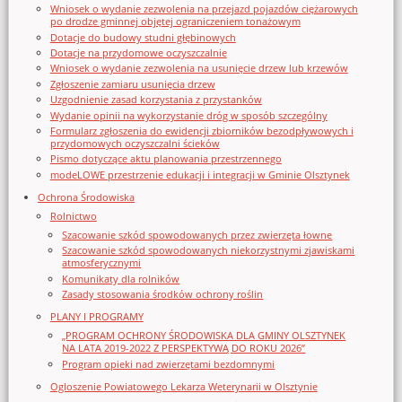
Wniosek o wydanie zezwolenia na przejazd pojazdów ciężarowych
po drodze gminnej objętej ograniczeniem tonażowym
Dotacje do budowy studni głębinowych
Dotacje na przydomowe oczyszczalnie
Wniosek o wydanie zezwolenia na usunięcie drzew lub krzewów
Zgłoszenie zamiaru usunięcia drzew
Uzgodnienie zasad korzystania z przystanków
Wydanie opinii na wykorzystanie dróg w sposób szczególny
Formularz zgłoszenia do ewidencji zbiorników bezodpływowych i
przydomowych oczyszczalni ścieków
Pismo dotyczące aktu planowania przestrzennego
modeLOWE przestrzenie edukacji i integracji w Gminie Olsztynek
Ochrona Środowiska
Rolnictwo
Szacowanie szkód spowodowanych przez zwierzęta łowne
Szacowanie szkód spowodowanych niekorzystnymi zjawiskami
atmosferycznymi
Komunikaty dla rolników
Zasady stosowania środków ochrony roślin
PLANY I PROGRAMY
„PROGRAM OCHRONY ŚRODOWISKA DLA GMINY OLSZTYNEK
NA LATA 2019-2022 Z PERSPEKTYWĄ DO ROKU 2026”
Program opieki nad zwierzętami bezdomnymi
Ogloszenie Powiatowego Lekarza Weterynarii w Olsztynie