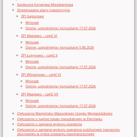
Społeczna Inicjatywa Mieszkaniowa
Zintegrowane plany inwestycyjne
ZPI Gąsiorowo
Wniosek
Opinie, uzgodnienia i konsultacje 17.07.2026
ZPI Waplewo – część VI
Wniosek
Opinie, uzgodnienia i konsultacje 5.06.2026
ZPI Łutynowo – część II
Wniosek
Opinie, uzgodnienia i konsultacje 17.07.2026
ZPI Witramowo – część VI
Wniosek
Opinie, uzgodnienia i konsultacje 17.07.2026
ZPI Waplewo – część VII
Wniosek
Opinie, uzgodnienia i konsultacje 17.07.2026
Ogłoszenia Warmińsko-Mazurskiego Urzędu Wojewódzkiego
Ogłoszenie o najmie lokalu mieszkalnego w Elgnówku
Ogłoszenie o zamiarze wyboru operatora
Ogłoszenie o zamiarze wyboru operatora publicznego transportu
zbiorowego w trybie przetargu nieograniczonego