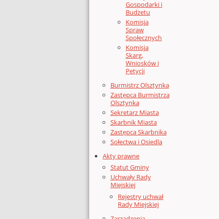
Gospodarki i
Budżetu
Komisja
Spraw
Społecznych
Komisja
Skarg,
Wniosków i
Petycji
Burmistrz Olsztynka
Zastępca Burmistrza
Olsztynka
Sekretarz Miasta
Skarbnik Miasta
Zastępca Skarbnika
Sołectwa i Osiedla
Akty prawne
Statut Gminy
Uchwały Rady
Miejskiej
Rejestry uchwał
Rady Miejskiej
Zarządzenia