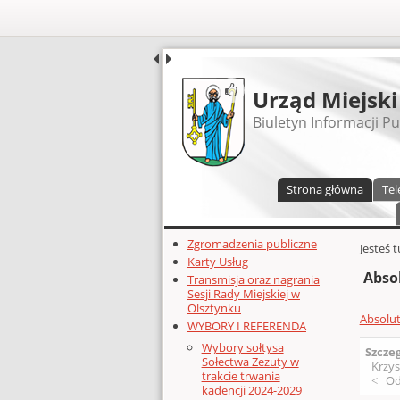
UDOSTĘPNIJ
Urząd Miejski
Biuletyn Informacji Pu
Menu główne
Strona główna
Tel
Dodatkowe zasoby (lewa kolumn
Zgromadzenia publiczne
Głównej 
Jesteś 
Karty Usług
Abso
Transmisja oraz nagrania
Sesji Rady Miejskiej w
Olsztynku
Absolu
WYBORY I REFERENDA
Wybory sołtysa
Szcze
Sołectwa Zezuty w
Krzys
trakcie trwania
Od
kadencji 2024-2029