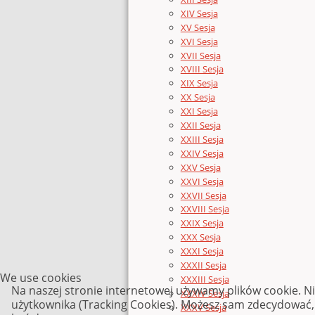
XIV Sesja
XV Sesja
XVI Sesja
XVII Sesja
XVIII Sesja
XIX Sesja
XX Sesja
XXI Sesja
XXII Sesja
XXIII Sesja
XXIV Sesja
XXV Sesja
XXVI Sesja
XXVII Sesja
XXVIII Sesja
XXIX Sesja
XXX Sesja
XXXI Sesja
XXXII Sesja
We use cookies
XXXIII Sesja
Na naszej stronie internetowej używamy plików cookie. N
XXXIV Sesja
użytkownika (Tracking Cookies). Możesz sam zdecydować, c
XXXV Sesja