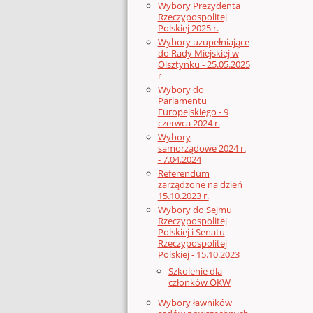
Wybory Prezydenta
Rzeczypospolitej
Polskiej 2025 r.
Wybory uzupełniające
do Rady Miejskiej w
Olsztynku - 25.05.2025
r
Wybory do
Parlamentu
Europejskiego - 9
czerwca 2024 r.
Wybory
samorządowe 2024 r.
- 7.04.2024
Referendum
zarządzone na dzień
15.10.2023 r.
Wybory do Sejmu
Rzeczypospolitej
Polskiej i Senatu
Rzeczypospolitej
Polskiej - 15.10.2023
Szkolenie dla
członków OKW
Wybory ławników