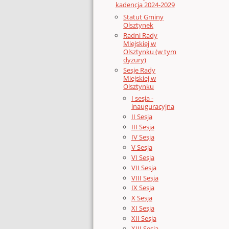
kadencja 2024-2029
Statut Gminy
Olsztynek
Radni Rady
Miejskiej w
Olsztynku (w tym
dyżury)
Sesje Rady
Miejskiej w
Olsztynku
I sesja -
inauguracyjna
II Sesja
III Sesja
IV Sesja
V Sesja
VI Sesja
VII Sesja
VIII Sesja
IX Sesja
X Sesja
XI Sesja
XII Sesja
XIII Sesja