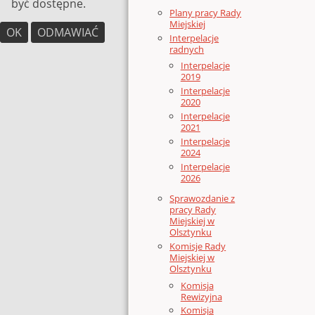
być dostępne.
Plany pracy Rady
Miejskiej
OK
ODMAWIAĆ
Interpelacje
radnych
Interpelacje
2019
Interpelacje
2020
Interpelacje
2021
Interpelacje
2024
Interpelacje
2026
Sprawozdanie z
pracy Rady
Miejskiej w
Olsztynku
Komisje Rady
Miejskiej w
Olsztynku
Komisja
Rewizyjna
Komisja