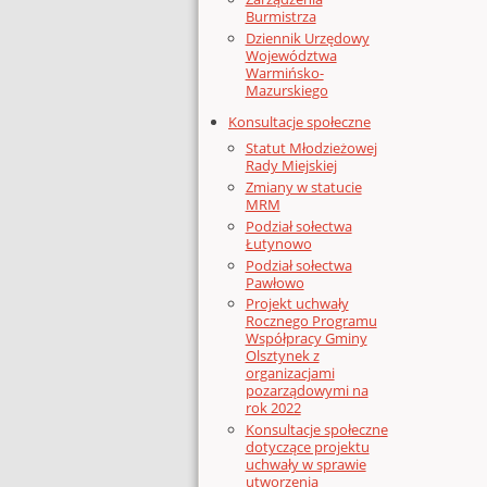
Burmistrza
Dziennik Urzędowy
Województwa
Warmińsko-
Mazurskiego
Konsultacje społeczne
Statut Młodzieżowej
Rady Miejskiej
Zmiany w statucie
MRM
Podział sołectwa
Łutynowo
Podział sołectwa
Pawłowo
Projekt uchwały
Rocznego Programu
Współpracy Gminy
Olsztynek z
organizacjami
pozarządowymi na
rok 2022
Konsultacje społeczne
dotyczące projektu
uchwały w sprawie
utworzenia