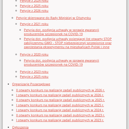
Petycje z 2024 roku
Petycje z 2025 roku
Petycje z 2026 roku
Petycje skierowane do Rady Miejskiej w Olsztynku
Petycje z 2021 roku
Petycja dot. podjęcia uchwały w sprawie gwarancji
producentów szczepionek na COVID-19
Petycja dot. podjęcia uchwały poierającej list otwarty STOP
zabójczenmu GMO - STOP niebezpiecznej szczepionce oraz
zaprzestania eksperymentu na mieszkańcach Polski i inne
Petycje z 2020 roku
Petycja dot. podjęcia uchwały w sprawie gwarancji
producentów szczepionek na COVID-19
Petycje z 2023 roku
Petycje z 2025 roku
Organizacje Pozarządowe
II otwarty konkurs na realizację zadań publicznych w 2026 r.
I otwarty konkurs na realizację zadań publicznych w 2026 r.
II otwarty konkurs na realizację zadań publicznych w 2025 r.
I otwarty konkurs na realizację zadań publicznych w 2025 r.
I otwarty konkurs na realizację zadań publicznych w 2024 r.
II otwarty konkurs na realizację zadań publicznych w 2023 r.
I otwarty konkurs na realizację zadań publicznych w 2023 r.
Ogłoszenia