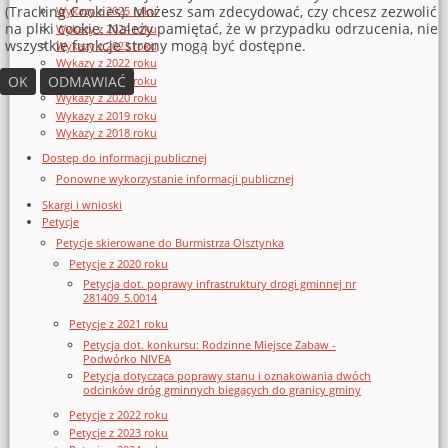
(Tracking Cookies). Możesz sam zdecydować, czy chcesz zezwolić
Wykazy z 2025 roku
na pliki cookie. Należy pamiętać, że w przypadku odrzucenia, nie
Wykazy z 2024 roku
wszystkie funkcje strony mogą być dostępne.
Wykazy z 2023 roku
Wykazy z 2022 roku
OK
ODMAWIAĆ
Wykazy z 2021 roku
Wykazy z 2020 roku
Wykazy z 2019 roku
Wykazy z 2018 roku
Dostęp do informacji publicznej
Ponowne wykorzystanie informacji publicznej
Skargi i wnioski
Petycje
Petycje skierowane do Burmistrza Olsztynka
Petycje z 2020 roku
Petycja dot. poprawy infrastruktury drogi gminnej nr
281409_5.0014
Petycje z 2021 roku
Petycja dot. konkursu: Rodzinne Miejsce Zabaw -
Podwórko NIVEA
Petycja dotycząca poprawy stanu i oznakowania dwóch
odcinków dróg gminnych biegących do granicy gminy
Petycje z 2022 roku
Petycje z 2023 roku