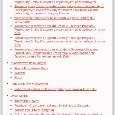
Współpracy Gminy Olsztynek z organizacjami pozarządowymi
Konsultacje w sprawie projektu uchwały w sprawie określenia trybu
i szczegółowych kryteriów oceny wniosków o realizację zadania
publicznego w ramach inicjatywy lokalnej
Wprowadzenie strefy ciszy na jeziorach w gminie Olsztynek –
konsultacje
Konsultacje w sprawie projektu uchwały Rocznego Programu
Współpracy Gminy Olsztynek z organizacjami pozarządowymi na rok
2025
Konsultacje w sprawie projektu uchwały Rocznego Programu
Współpracy Gminy Olsztynek z organizacjami pozarządowymi na rok
2026
Konsultacje społeczne w sprawie przyjęcia Gminnego Programu
Profilaktyki i Rozwiązywania Problemów Alkoholowych oraz
Przeciwdziałania Narkomanii na rok 2026
Młodzieżowa Rada Miejska
Skład Młodzieżowej Rady
Kontakt
Statut
Rada Seniorów w Olsztynku
Nabór kandydatów do II kadencji Rady Seniorów w Olsztynku
Urząd Miejski
Informacje Ogólne
Regulamin Organizacyjny Urzedu Miejskiego w Olsztynku
Kodeks etyki UM w Olsztynku
Dokumentacja dot. Zintegrowanego Systemu Zarządzania Jakością