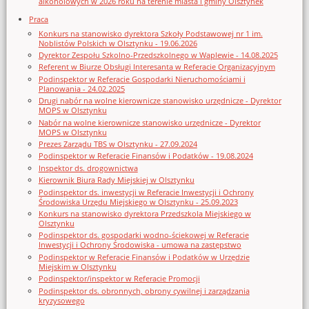
alkoholowych w 2026 roku na terenie miasta i gminy Olsztynek
Praca
Konkurs na stanowisko dyrektora Szkoły Podstawowej nr 1 im.
Noblistów Polskich w Olsztynku - 19.06.2026
Dyrektor Zespołu Szkolno-Przedszkolnego w Waplewie - 14.08.2025
Referent w Biurze Obsługi Interesanta w Referacie Organizacyjnym
Podinspektor w Referacie Gospodarki Nieruchomościami i
Planowania - 24.02.2025
Drugi nabór na wolne kierownicze stanowisko urzędnicze - Dyrektor
MOPS w Olsztynku
Nabór na wolne kierownicze stanowisko urzędnicze - Dyrektor
MOPS w Olsztynku
Prezes Zarządu TBS w Olsztynku - 27.09.2024
Podinspektor w Referacie Finansów i Podatków - 19.08.2024
Inspektor ds. drogownictwa
Kierownik Biura Rady Miejskiej w Olsztynku
Podinspektor ds. inwestycji w Referacie Inwestycji i Ochrony
Środowiska Urzędu Miejskiego w Olsztynku - 25.09.2023
Konkurs na stanowisko dyrektora Przedszkola Miejskiego w
Olsztynku
Podinspektor ds. gospodarki wodno-ściekowej w Referacie
Inwestycji i Ochrony Środowiska - umowa na zastępstwo
Podinspektor w Referacie Finansów i Podatków w Urzędzie
Miejskim w Olsztynku
Podinspektor/inspektor w Referacie Promocji
Podinspektor ds. obronnych, obrony cywilnej i zarządzania
kryzysowego