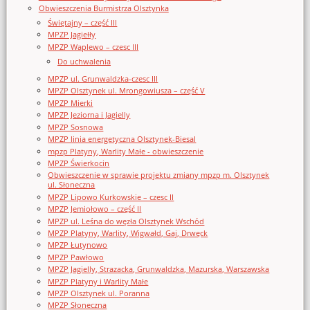
Obwieszczenia Burmistrza Olsztynka
Świętajny – część III
MPZP Jagiełły
MPZP Waplewo – czesc III
Do uchwalenia
MPZP ul. Grunwaldzka-czesc III
MPZP Olsztynek ul. Mrongowiusza – część V
MPZP Mierki
MPZP Jeziorna i Jagielly
MPZP Sosnowa
MPZP linia energetyczna Olsztynek-Biesal
mpzp Platyny, Warlity Małe - obwieszczenie
MPZP Świerkocin
Obwieszczenie w sprawie projektu zmiany mpzp m. Olsztynek
ul. Słoneczna
MPZP Lipowo Kurkowskie – czesc II
MPZP Jemiołowo – część II
MPZP ul. Leśna do węzła Olsztynek Wschód
MPZP Platyny, Warlity, Wigwałd, Gaj, Drwęck
MPZP Łutynowo
MPZP Pawłowo
MPZP Jagielly, Strazacka, Grunwaldzka, Mazurska, Warszawska
MPZP Platyny i Warlity Małe
MPZP Olsztynek ul. Poranna
MPZP Słoneczna