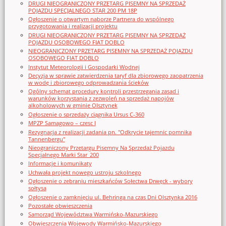
DRUGI NIEOGRANICZONY PRZETARG PISEMNY NA SPRZEDAŻ
POJAZDU SPECJALNEGO STAR 200 PM 18P
Ogłoszenie o otwartym naborze Partnera do wspólnego
przygotowania i realizacji projektu
DRUGI NIEOGRANICZONY PRZETARG PISEMNY NA SPRZEDAŻ
POJAZDU OSOBOWEGO FIAT DOBLO
NIEOGRANICZONY PRZETARG PISEMNY NA SPRZEDAŻ POJAZDU
OSOBOWEGO FIAT DOBLO
Instytut Meteorologii i Gospodarki Wodnej
Decyzja w sprawie zatwierdzenia taryf dla zbiorowego zaopatrzenia
w wodę i zbiorowego odprowadzania ścieków
Ogólny schemat procedury kontroli przestrzegania zasad i
warunków korzystania z zezwoleń na sprzedaż napojów
alkoholowych w gminie Olsztynek
Ogłoszenie o sprzedaży ciągnika Ursus C-360
MPZP Samagowo – czesc I
Rezygnacja z realizacji zadania pn. "Odkrycie tajemnic pomnika
Tannenbergu"
Nieograniczony Przetargu Pisemny Na Sprzedaż Pojazdu
Specjalnego Marki Star_200
Informacje i komunikaty
Uchwała projekt nowego ustroju szkolnego
Ogłoszenie o zebraniu mieszkańców Sołectwa Drwęck - wybory
sołtysa
Ogłoszenie o zamknięciu ul. Behringa na czas Dni Olsztynka 2016
Pozostałe obwieszczenia
Samorząd Województwa Warmińsko-Mazurskiego
Obwieszczenia Wojewody Warmińsko-Mazurskiego