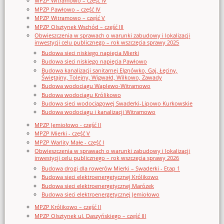
MPZP Witramowo – część IV
MPZP Pawłowo – część IV
MPZP Witramowo – część V
MPZP Olsztynek Wschód – część III
Obwieszczenia w sprawach o warunki zabudowy i lokalizacji
inwestycji celu publicznego – rok wszczęcia sprawy 2025
Budowa sieci niskiego napięcia Mierki
Budowa sieci niskiego napięcia Pawłowo
Budowa kanalizacji sanitarnej Elgnówko, Gaj, Łęciny,
Świętajny, Tolejny, Wigwałd, Wilkowo, Zawady
Budowa wodociągu Waplewo-Witramowo
Budowa wodociągu Królikowo
Budowa sieci wodociągowej Swaderki-Lipowo Kurkowskie
Budowa wodociągu i kanalizacji Witramowo
MPZP Jemiołowo - część II
MPZP Mierki - część V
MPZP Warlity Małe - część I
Obwieszczenia w sprawach o warunki zabudowy i lokalizacji
inwestycji celu publicznego – rok wszczęcia sprawy 2026
Budowa drogi dla rowerów Mierki – Swaderki - Etap 1
Budowa sieci elektroenergetycznej Królikowo
Budowa sieci elektroenergetycznej Marózek
Budowa sieci elektroenergetycznej Jemiołowo
MPZP Królikowo – część II
MPZP Olsztynek ul. Daszyńskiego – część III