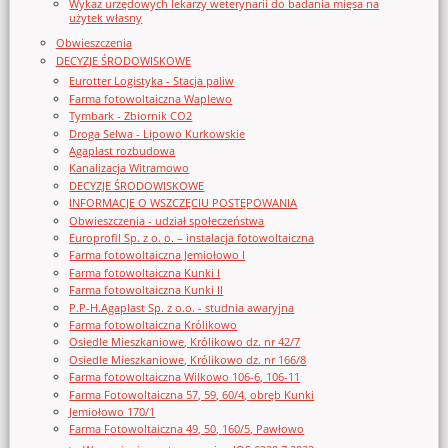
Wykaz urzędowych lekarzy weterynarii do badania mięsa na
użytek własny
Obwieszczenia
DECYZJE ŚRODOWISKOWE
Eurotter Logistyka - Stacja paliw
Farma fotowoltaiczna Waplewo
Tymbark - Zbiornik CO2
Droga Selwa - Lipowo Kurkowskie
Agaplast rozbudowa
Kanalizacja Witramowo
DECYZJE ŚRODOWISKOWE
INFORMACJE O WSZCZĘCIU POSTĘPOWANIA
Obwieszczenia - udział społeczeństwa
Europrofil Sp. z o. o. – instalacja fotowoltaiczna
Farma fotowoltaiczna Jemiołowo I
Farma fotowoltaiczna Kunki I
Farma fotowoltaiczna Kunki II
P.P-H.Agaplast Sp. z o.o. - studnia awaryjna
Farma fotowoltaiczna Królikowo
Osiedle Mieszkaniowe, Królikowo dz. nr 42/7
Osiedle Mieszkaniowe, Królikowo dz. nr 166/8
Farma fotowoltaiczna Wilkowo 106-6, 106-11
Farma Fotowoltaiczna 57, 59, 60/4, obręb Kunki
Jemiołowo 170/1
Farma Fotowoltaiczna 49, 50, 160/5, Pawłowo