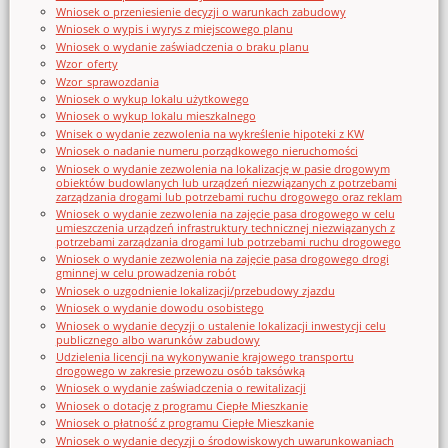
Wniosek o przeniesienie decyzji o warunkach zabudowy
Wniosek o wypis i wyrys z miejscowego planu
Wniosek o wydanie zaświadczenia o braku planu
Wzor_oferty
Wzor_sprawozdania
Wniosek o wykup lokalu użytkowego
Wniosek o wykup lokalu mieszkalnego
Wnisek o wydanie zezwolenia na wykreślenie hipoteki z KW
Wniosek o nadanie numeru porządkowego nieruchomości
Wniosek o wydanie zezwolenia na lokalizację w pasie drogowym
obiektów budowlanych lub urządzeń niezwiązanych z potrzebami
zarządzania drogami lub potrzebami ruchu drogowego oraz reklam
Wniosek o wydanie zezwolenia na zajęcie pasa drogowego w celu
umieszczenia urządzeń infrastruktury technicznej niezwiązanych z
potrzebami zarządzania drogami lub potrzebami ruchu drogowego
Wniosek o wydanie zezwolenia na zajęcie pasa drogowego drogi
gminnej w celu prowadzenia robót
Wniosek o uzgodnienie lokalizacji/przebudowy zjazdu
Wniosek o wydanie dowodu osobistego
Wniosek o wydanie decyzji o ustalenie lokalizacji inwestycji celu
publicznego albo warunków zabudowy
Udzielenia licencji na wykonywanie krajowego transportu
drogowego w zakresie przewozu osób taksówką
Wniosek o wydanie zaświadczenia o rewitalizacji
Wniosek o dotację z programu Ciepłe Mieszkanie
Wniosek o płatność z programu Ciepłe Mieszkanie
Wniosek o wydanie decyzji o środowiskowych uwarunkowaniach