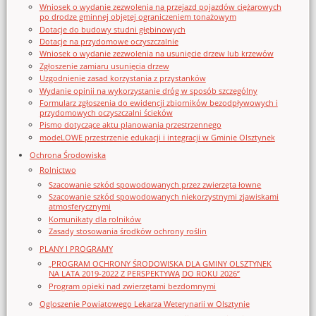
Wniosek o wydanie zezwolenia na przejazd pojazdów ciężarowych
po drodze gminnej objętej ograniczeniem tonażowym
Dotacje do budowy studni głębinowych
Dotacje na przydomowe oczyszczalnie
Wniosek o wydanie zezwolenia na usunięcie drzew lub krzewów
Zgłoszenie zamiaru usunięcia drzew
Uzgodnienie zasad korzystania z przystanków
Wydanie opinii na wykorzystanie dróg w sposób szczególny
Formularz zgłoszenia do ewidencji zbiorników bezodpływowych i
przydomowych oczyszczalni ścieków
Pismo dotyczące aktu planowania przestrzennego
modeLOWE przestrzenie edukacji i integracji w Gminie Olsztynek
Ochrona Środowiska
Rolnictwo
Szacowanie szkód spowodowanych przez zwierzęta łowne
Szacowanie szkód spowodowanych niekorzystnymi zjawiskami
atmosferycznymi
Komunikaty dla rolników
Zasady stosowania środków ochrony roślin
PLANY I PROGRAMY
„PROGRAM OCHRONY ŚRODOWISKA DLA GMINY OLSZTYNEK
NA LATA 2019-2022 Z PERSPEKTYWĄ DO ROKU 2026”
Program opieki nad zwierzętami bezdomnymi
Ogloszenie Powiatowego Lekarza Weterynarii w Olsztynie