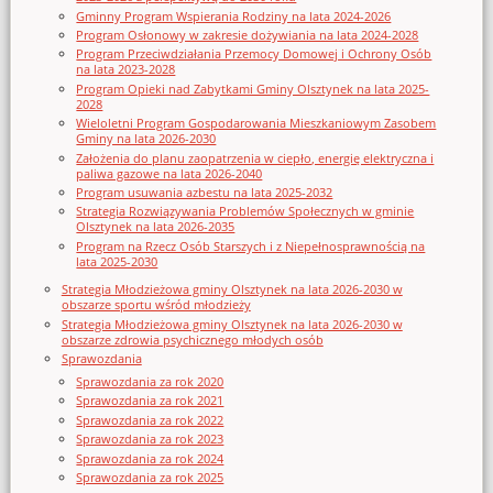
Gminny Program Wspierania Rodziny na lata 2024-2026
Program Osłonowy w zakresie dożywiania na lata 2024-2028
Program Przeciwdziałania Przemocy Domowej i Ochrony Osób
na lata 2023-2028
Program Opieki nad Zabytkami Gminy Olsztynek na lata 2025-
2028
Wieloletni Program Gospodarowania Mieszkaniowym Zasobem
Gminy na lata 2026-2030
Założenia do planu zaopatrzenia w ciepło, energię elektryczna i
paliwa gazowe na lata 2026-2040
Program usuwania azbestu na lata 2025-2032
Strategia Rozwiązywania Problemów Społecznych w gminie
Olsztynek na lata 2026-2035
Program na Rzecz Osób Starszych i z Niepełnosprawnością na
lata 2025-2030
Strategia Młodzieżowa gminy Olsztynek na lata 2026-2030 w
obszarze sportu wśród młodzieży
Strategia Młodzieżowa gminy Olsztynek na lata 2026-2030 w
obszarze zdrowia psychicznego młodych osób
Sprawozdania
Sprawozdania za rok 2020
Sprawozdania za rok 2021
Sprawozdania za rok 2022
Sprawozdania za rok 2023
Sprawozdania za rok 2024
Sprawozdania za rok 2025