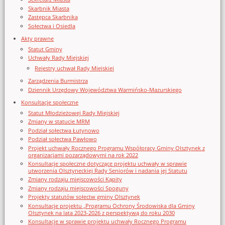
Skarbnik Miasta
Zastępca Skarbnika
Sołectwa i Osiedla
Akty prawne
Statut Gminy
Uchwały Rady Miejskiej
Rejestry uchwał Rady Miejskiej
Zarządzenia Burmistrza
Dziennik Urzędowy Województwa Warmińsko-Mazurskiego
Konsultacje społeczne
Statut Młodzieżowej Rady Miejskiej
Zmiany w statucie MRM
Podział sołectwa Łutynowo
Podział sołectwa Pawłowo
Projekt uchwały Rocznego Programu Współpracy Gminy Olsztynek z
organizacjami pozarządowymi na rok 2022
Konsultacje społeczne dotyczące projektu uchwały w sprawie
utworzenia Olsztyneckiej Rady Seniorów i nadania jej Statutu
Zmiany rodzaju miejscowości Kąpity
Zmiany rodzaju miejscowości Spoguny
Projekty statutów sołectw gminy Olsztynek
Konsultacje projektu „Programu Ochrony Środowiska dla Gminy
Olsztynek na lata 2023-2026 z perspektywą do roku 2030
Konsultacje w sprawie projektu uchwały Rocznego Programu