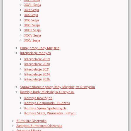
XXVIII Sesja
XXIX Sesja
XXX Sesja
XXXI Sesja
XXXII Sesja
XXXIII Sesja
XXXIV Sesja
XXXV Sesja
Plany pracy Rady Miejskiej
Interpelacje radnych
Interpelacje 2019
Interpelacje 2020
Interpelacje 2021
Interpelacje 2024
Interpelacje 2026
Sprawozdanie z pracy Rady Miejskiej w Olsztynku
Komisje Rady Miejskiej w Olsztynku
Komisja Rewizyjna
Komisja Gospodarki i Budżetu
Komisja Spraw Społecznych
Komisja Skarg, Wniosków i Petycji
Burmistrz Olsztynka
Zastępca Burmistrza Olsztynka
Sekretarz Miasta