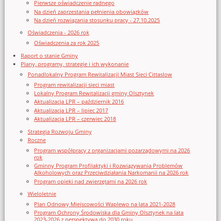
Pierwsze oświadczenie radnego
Na dzień zaprzestania pełnienia obowiązków
Na dzień rozwiązania stosunku pracy - 27.10.2025
Oświadczenia - 2026 rok
Oświadczenia za rok 2025
Raport o stanie Gminy
Plany, programy, strategie i ich wykonanie
Ponadlokalny Program Rewitalizacji Miast Sieci Cittaslow
Program rewitalizacji sieci miast
Lokalny Program Rewitalizacji gminy Olsztynek
Aktualizacja LPR – październik 2016
Aktualizacja LPR – lipiec 2017
Aktualizacja LPR – czerwiec 2018
Strategia Rozwoju Gminy
Roczne
Program współpracy z organizacjami pozarządowymi na 2026
rok
Gminny Program Profilaktyki i Rozwiązywania Problemów
Alkoholowych oraz Przeciwdziałania Narkomanii na 2026 rok
Program opieki nad zwierzętami na 2026 rok
Wieloletnie
Plan Odnowy Miejscowości Waplewo na lata 2021-2028
Program Ochrony Środowiska dla Gminy Olsztynek na lata
2023-2026 z perspektywą do 2030 roku