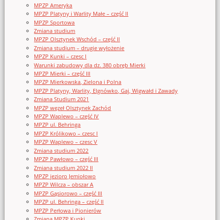
MPZP Ameryka
MPZP Platyny i Warlity Małe – część II
MPZP Sportowa
Zmiana studium
MPZP Olsztynek Wschód – część II
Zmiana studium – drugie wyłożenie
MPZP Kunki – czesc I
Warunki zabudowy dla dz. 380 obręb Mierki
MPZP Mierki – część III
MPZP Mierkowska, Zielona i Polna
MPZP Platyny, Warlity, Elgnówko, Gaj, Wigwałd i Zawady
Zmiana Studium 2021
MPZP węzeł Olsztynek Zachód
MPZP Waplewo – część IV
MPZP ul. Behringa
MPZP Królikowo – czesc I
MPZP Waplewo – czesc V
Zmiana studium 2022
MPZP Pawłowo – część III
Zmiana studium 2022 II
MPZP jezioro Jemiołowo
MPZP Wilcza – obszar A
MPZP Gąsiorowo – część III
MPZP ul. Behringa – część II
MPZP Perłowa i Pionierów
Zmiana MPZP Kunki