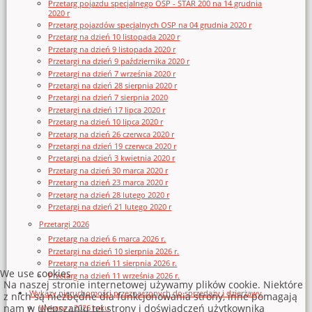
Przetarg pojazdu specjalnego OSP - STAR 200 na 14 grudnia
2020 r
Przetarg pojazdów specjalnych OSP na 04 grudnia 2020 r
Przetarg na dzień 10 listopada 2020 r
Przetarg na dzień 9 listopada 2020 r
Przetargi na dzień 9 października 2020 r
Przetargi na dzień 7 września 2020 r
Przetargi na dzień 28 sierpnia 2020 r
Przetargi na dzień 7 sierpnia 2020
Przetargi na dzień 17 lipca 2020 r
Przetarg na dzień 10 lipca 2020 r
Przetarg na dzień 26 czerwca 2020 r
Przetargi na dzień 19 czerwca 2020 r
Przetargi na dzień 3 kwietnia 2020 r
Przetarg na dzień 30 marca 2020 r
Przetarg na dzień 23 marca 2020 r
Przetarg na dzień 28 lutego 2020 r
Przetargi na dzień 21 lutego 2020 r
Przetargi 2026
Przetarg na dzień 6 marca 2026 r.
Przetargi na dzień 10 sierpnia 2026 r.
Przetarg na dzień 11 sierpnia 2026 r.
We use cookies
Przetarg na dzień 11 września 2026 r.
Na naszej stronie internetowej używamy plików cookie. Niektóre
Wykazy nieruchomości przeznaczonych do sprzedaży i dzierżawy
z nich są niezbędne dla funkcjonowania strony, inne pomagają
nam w ulepszaniu tej strony i doświadczeń użytkownika
Wykazy z 2026 roku