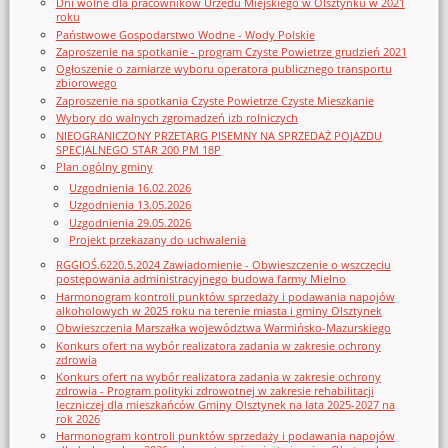
Dni wolne dla pracowników Urzędu Miejskiego w Olsztynku w 2021
roku
Państwowe Gospodarstwo Wodne - Wody Polskie
Zaproszenie na spotkanie - program Czyste Powietrze grudzień 2021
Ogłoszenie o zamiarze wyboru operatora publicznego transportu
zbiorowego
Zaproszenie na spotkania Czyste Powietrze Czyste Mieszkanie
Wybory do walnych zgromadzeń izb rolniczych
NIEOGRANICZONY PRZETARG PISEMNY NA SPRZEDAŻ POJAZDU
SPECJALNEGO STAR 200 PM 18P
Plan ogólny gminy
Uzgodnienia 16.02.2026
Uzgodnienia 13.05.2026
Uzgodnienia 29.05.2026
Projekt przekazany do uchwalenia
RGGIOŚ.6220.5.2024 Zawiadomienie - Obwieszczenie o wszczęciu
postępowania administracyjnego budowa farmy Mielno
Harmonogram kontroli punktów sprzedaży i podawania napojów
alkoholowych w 2025 roku na terenie miasta i gminy Olsztynek
Obwieszczenia Marszałka województwa Warmińsko-Mazurskiego
Konkurs ofert na wybór realizatora zadania w zakresie ochrony
zdrowia
Konkurs ofert na wybór realizatora zadania w zakresie ochrony
zdrowia - Program polityki zdrowotnej w zakresie rehabilitacji
leczniczej dla mieszkańców Gminy Olsztynek na lata 2025-2027 na
rok 2026
Harmonogram kontroli punktów sprzedaży i podawania napojów