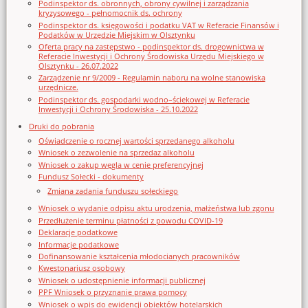
Podinspektor ds. obronnych, obrony cywilnej i zarządzania
kryzysowego - pełnomocnik ds. ochrony
Podinspektor ds. księgowości i podatku VAT w Referacie Finansów i
Podatków w Urzędzie Miejskim w Olsztynku
Oferta pracy na zastępstwo - podinspektor ds. drogownictwa w
Referacie Inwestycji i Ochrony Środowiska Urzędu Miejskiego w
Olsztynku - 26.07.2022
Zarządzenie nr 9/2009 - Regulamin naboru na wolne stanowiska
urzędnicze.
Podinspektor ds. gospodarki wodno–ściekowej w Referacie
Inwestycji i Ochrony Środowiska - 25.10.2022
Druki do pobrania
Oświadczenie o rocznej wartości sprzedanego alkoholu
Wniosek o zezwolenie na sprzedaz alkoholu
Wniosek o zakup węgla w cenie preferencyjnej
Fundusz Sołecki - dokumenty
Zmiana zadania funduszu sołeckiego
Wniosek o wydanie odpisu aktu urodzenia, małżeństwa lub zgonu
Przedłużenie terminu płatności z powodu COVID-19
Deklaracje podatkowe
Informacje podatkowe
Dofinansowanie kształcenia młodocianych pracowników
Kwestonariusz osobowy
Wniosek o udostępnienie informacji publicznej
PPF Wniosek o przyznanie prawa pomocy
Wniosek o wpis do ewidencji obiektów hotelarskich