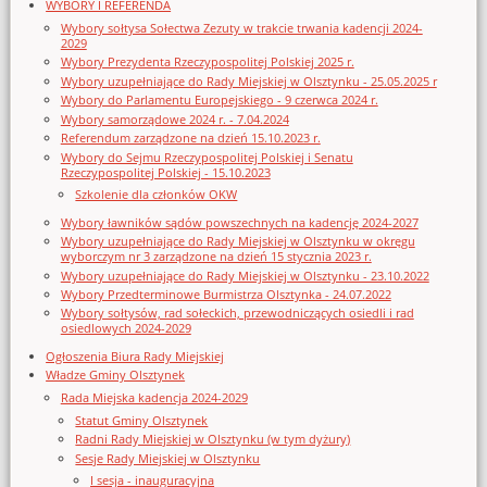
WYBORY I REFERENDA
Wybory sołtysa Sołectwa Zezuty w trakcie trwania kadencji 2024-
2029
Wybory Prezydenta Rzeczypospolitej Polskiej 2025 r.
Wybory uzupełniające do Rady Miejskiej w Olsztynku - 25.05.2025 r
Wybory do Parlamentu Europejskiego - 9 czerwca 2024 r.
Wybory samorządowe 2024 r. - 7.04.2024
Referendum zarządzone na dzień 15.10.2023 r.
Wybory do Sejmu Rzeczypospolitej Polskiej i Senatu
Rzeczypospolitej Polskiej - 15.10.2023
Szkolenie dla członków OKW
Wybory ławników sądów powszechnych na kadencję 2024-2027
Wybory uzupełniające do Rady Miejskiej w Olsztynku w okręgu
wyborczym nr 3 zarządzone na dzień 15 stycznia 2023 r.
Wybory uzupełniające do Rady Miejskiej w Olsztynku - 23.10.2022
Wybory Przedterminowe Burmistrza Olsztynka - 24.07.2022
Wybory sołtysów, rad sołeckich, przewodniczących osiedli i rad
osiedlowych 2024-2029
Ogłoszenia Biura Rady Miejskiej
Władze Gminy Olsztynek
Rada Miejska kadencja 2024-2029
Statut Gminy Olsztynek
Radni Rady Miejskiej w Olsztynku (w tym dyżury)
Sesje Rady Miejskiej w Olsztynku
I sesja - inauguracyjna