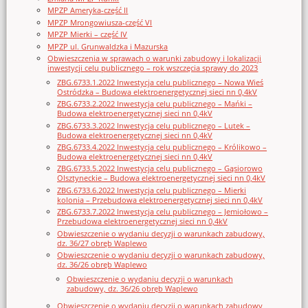
MPZP Ameryka-część II
MPZP Mrongowiusza-część VI
MPZP Mierki – część IV
MPZP ul. Grunwaldzka i Mazurska
Obwieszczenia w sprawach o warunki zabudowy i lokalizacji
inwestycji celu publicznego – rok wszczęcia sprawy do 2023
ZBG.6733.1.2022 Inwestycja celu publicznego – Nowa Wieś
Ostródzka – Budowa elektroenergetycznej sieci nn 0,4kV
ZBG.6733.2.2022 Inwestycja celu publicznego – Mańki –
Budowa elektroenergetycznej sieci nn 0,4kV
ZBG.6733.3.2022 Inwestycja celu publicznego – Lutek –
Budowa elektroenergetycznej sieci nn 0,4kV
ZBG.6733.4.2022 Inwestycja celu publicznego – Królikowo –
Budowa elektroenergetycznej sieci nn 0,4kV
ZBG.6733.5.2022 Inwestycja celu publicznego – Gąsiorowo
Olsztyneckie – Budowa elektroenergetycznej sieci nn 0,4kV
ZBG.6733.6.2022 Inwestycja celu publicznego – Mierki
kolonia – Przebudowa elektroenergetycznej sieci nn 0,4kV
ZBG.6733.7.2022 Inwestycja celu publicznego – Jemiołowo –
Przebudowa elektroenergetycznej sieci nn 0,4kV
Obwieszczenie o wydaniu decyzji o warunkach zabudowy,
dz. 36/27 obręb Waplewo
Obwieszczenie o wydaniu decyzji o warunkach zabudowy,
dz. 36/26 obręb Waplewo
Obwieszczenie o wydaniu decyzji o warunkach
zabudowy, dz. 36/26 obręb Waplewo
Obwieszczenie o wydaniu decyzji o warunkach zabudowy,