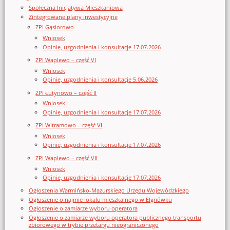
Społeczna Inicjatywa Mieszkaniowa
Zintegrowane plany inwestycyjne
ZPI Gąsiorowo
Wniosek
Opinie, uzgodnienia i konsultacje 17.07.2026
ZPI Waplewo – część VI
Wniosek
Opinie, uzgodnienia i konsultacje 5.06.2026
ZPI Łutynowo – część II
Wniosek
Opinie, uzgodnienia i konsultacje 17.07.2026
ZPI Witramowo – część VI
Wniosek
Opinie, uzgodnienia i konsultacje 17.07.2026
ZPI Waplewo – część VII
Wniosek
Opinie, uzgodnienia i konsultacje 17.07.2026
Ogłoszenia Warmińsko-Mazurskiego Urzędu Wojewódzkiego
Ogłoszenie o najmie lokalu mieszkalnego w Elgnówku
Ogłoszenie o zamiarze wyboru operatora
Ogłoszenie o zamiarze wyboru operatora publicznego transportu
zbiorowego w trybie przetargu nieograniczonego