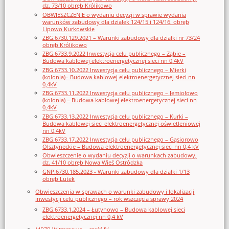
dz. 73/10 obręb Królikowo
OBWIESZCZENIE o wydaniu decyzji w sprawie wydania
warunków zabudowy dla działek 124/15 i 124/16, obręb
Lipowo Kurkowskie
ZBG.6730.129.2021 – Warunki zabudowy dla działki nr 73/24
obręb Królikowo
ZBG.6733.9.2022 Inwestycja celu publicznego – Ząbie –
Budowa kablowej elektroenergetycznej sieci nn 0,4kV
ZBG.6733.10.2022 Inwestycja celu publicznego – Mierki
(kolonia)– Budowa kablowej elektroenergetycznej sieci nn
0,4kV
ZBG.6733.11.2022 Inwestycja celu publicznego – Jemiołowo
(kolonia) – Budowa kablowej elektroenergetycznej sieci nn
0,4kV
ZBG.6733.13.2022 Inwestycja celu publicznego – Kurki –
Budowa kablowej sieci elektroenergetycznej oświetleniowej
nn 0,4kV
ZBG.6733.17.2022 Inwestycja celu publicznego – Gąsiorowo
Olsztyneckie – Budowa elektroenergetycznej sieci nn 0,4 kV
Obwieszczenie o wydaniu decyzji o warunkach zabudowy,
dz. 41/10 obręb Nowa Wieś Ostródzka
GNP.6730.185.2023 - Warunki zabudowy dla działki 1/13
obręb Lutek
Obwieszczenia w sprawach o warunki zabudowy i lokalizacji
inwestycji celu publicznego – rok wszczęcia sprawy 2024
ZBG.6733.1.2024 – Łutynowo – Budowa kablowej sieci
elektroenergetycznej nn 0,4 kV