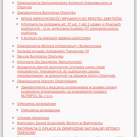
Obwieszczenia Samorządowego Kolegium Odwoławczego w
Olsztynie
Zawiadomienia Burmistrza Olsztynka
WYKAZ NIERUCHOMOŚCI WPISANYCH DO REJESTRU ZABYTKÓW.
Informacja na podstawie art. 37 ust. 1 pkt 2 ustawy o finansach
publicznych - m.in. wykonanie budżetu JST umorzenia pomoc
publiczna.
II Konkurs na realizację zadania publicznego
Obwieszczenia Ministra Infrastruktury i Budwonictwa
Sprzedaż pojazdu Volkswagen Transporter T4
Decyzje Burmistrza Olsztynka
Informacje dla Zarządców Nieruchomości
Zestawienie danych dotyczących czynszów najmu lokali
mieszkalnych, nienależących do publicznego zasobu
mieszkaniowego, w położonych na obszarze Gminy Olsztynek.
Obwieszczenia Starosty Olsztyńskiego
Zawiadomienie o wszczęciu postępowania w sprawie zmiany
pozwolenia zintegrowanego na prowadzenie instalacji
NUTRIPOL Sp. z o.o.
Ogłoszenia sprzedażowe
Ogłoszenia sprzedażowe
Uchwała reklamowa
Regionalny Zarząd Gospodarki Wodnej w Białymstoku
INFORMACJA O OPŁACIE ZA ZMNIEJSZENIE NATURALNEJ RETENCJI
TERENOWEJ