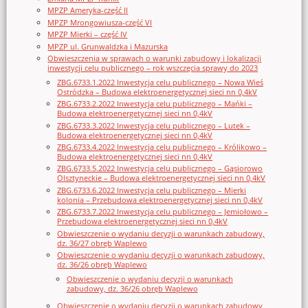
MPZP Ameryka-część II
MPZP Mrongowiusza-część VI
MPZP Mierki – część IV
MPZP ul. Grunwaldzka i Mazurska
Obwieszczenia w sprawach o warunki zabudowy i lokalizacji
inwestycji celu publicznego – rok wszczęcia sprawy do 2023
ZBG.6733.1.2022 Inwestycja celu publicznego – Nowa Wieś
Ostródzka – Budowa elektroenergetycznej sieci nn 0,4kV
ZBG.6733.2.2022 Inwestycja celu publicznego – Mańki –
Budowa elektroenergetycznej sieci nn 0,4kV
ZBG.6733.3.2022 Inwestycja celu publicznego – Lutek –
Budowa elektroenergetycznej sieci nn 0,4kV
ZBG.6733.4.2022 Inwestycja celu publicznego – Królikowo –
Budowa elektroenergetycznej sieci nn 0,4kV
ZBG.6733.5.2022 Inwestycja celu publicznego – Gąsiorowo
Olsztyneckie – Budowa elektroenergetycznej sieci nn 0,4kV
ZBG.6733.6.2022 Inwestycja celu publicznego – Mierki
kolonia – Przebudowa elektroenergetycznej sieci nn 0,4kV
ZBG.6733.7.2022 Inwestycja celu publicznego – Jemiołowo –
Przebudowa elektroenergetycznej sieci nn 0,4kV
Obwieszczenie o wydaniu decyzji o warunkach zabudowy,
dz. 36/27 obręb Waplewo
Obwieszczenie o wydaniu decyzji o warunkach zabudowy,
dz. 36/26 obręb Waplewo
Obwieszczenie o wydaniu decyzji o warunkach
zabudowy, dz. 36/26 obręb Waplewo
Obwieszczenie o wydaniu decyzji o warunkach zabudowy,