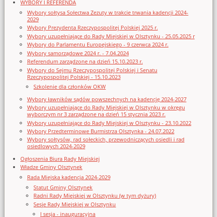
WYBORY I REFERENDA
Wybory sołtysa Sołectwa Zezuty w trakcie trwania kadencji 2024-
2029
Wybory Prezydenta Rzeczypospolitej Polskiej 2025 r.
Wybory uzupełniające do Rady Miejskiej w Olsztynku - 25.05.2025 r
Wybory do Parlamentu Europejskiego - 9 czerwca 2024 r.
Wybory samorządowe 2024 r. - 7.04.2024
Referendum zarządzone na dzień 15.10.2023 r.
Wybory do Sejmu Rzeczypospolitej Polskiej i Senatu
Rzeczypospolitej Polskiej - 15.10.2023
Szkolenie dla członków OKW
Wybory ławników sądów powszechnych na kadencję 2024-2027
Wybory uzupełniające do Rady Miejskiej w Olsztynku w okręgu
wyborczym nr 3 zarządzone na dzień 15 stycznia 2023 r.
Wybory uzupełniające do Rady Miejskiej w Olsztynku - 23.10.2022
Wybory Przedterminowe Burmistrza Olsztynka - 24.07.2022
Wybory sołtysów, rad sołeckich, przewodniczących osiedli i rad
osiedlowych 2024-2029
Ogłoszenia Biura Rady Miejskiej
Władze Gminy Olsztynek
Rada Miejska kadencja 2024-2029
Statut Gminy Olsztynek
Radni Rady Miejskiej w Olsztynku (w tym dyżury)
Sesje Rady Miejskiej w Olsztynku
I sesja - inauguracyjna