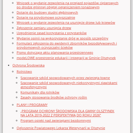
Wniosek o wydanie zezwolenia na przejazd pojazdów ciężarowych
po drodze gminnej objętej ograniczeniem tonażowym
Dotacje do budowy studni głębinowych
Dotacje na przydomowe oczyszczalnie
Wniosek o wydanie zezwolenia na usunięcie drzew lub krzewów
Zgłoszenie zamiaru usunięcia drzew
Uzgodnienie zasad korzystania z przystanków
Wydanie opinii na wykorzystanie dróg w sposób szczególny
Formularz zgłoszenia do ewidencji zbiorników bezodpływowych i
przydomowych oczyszczalni ścieków
Pismo dotyczące aktu planowania przestrzennego
modeLOWE przestrzenie edukacji i integracji w Gminie Olsztynek
Ochrona Środowiska
Rolnictwo
Szacowanie szkód spowodowanych przez zwierzęta łowne
Szacowanie szkód spowodowanych niekorzystnymi zjawiskami
atmosferycznymi
Komunikaty dla rolników
Zasady stosowania środków ochrony roślin
PLANY I PROGRAMY
„PROGRAM OCHRONY ŚRODOWISKA DLA GMINY OLSZTYNEK
NA LATA 2019-2022 Z PERSPEKTYWĄ DO ROKU 2026”
Program opieki nad zwierzętami bezdomnymi
Ogloszenie Powiatowego Lekarza Weterynarii w Olsztynie