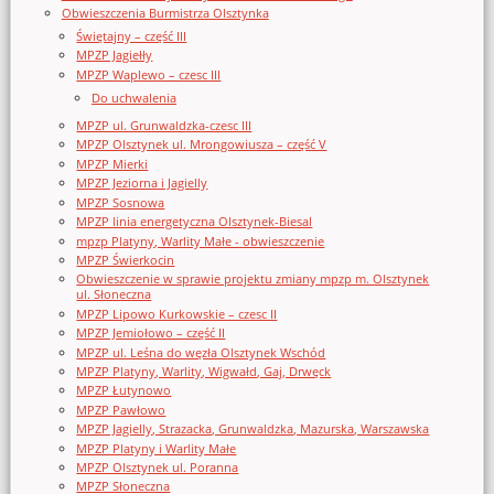
Obwieszczenia Burmistrza Olsztynka
Świętajny – część III
MPZP Jagiełły
MPZP Waplewo – czesc III
Do uchwalenia
MPZP ul. Grunwaldzka-czesc III
MPZP Olsztynek ul. Mrongowiusza – część V
MPZP Mierki
MPZP Jeziorna i Jagielly
MPZP Sosnowa
MPZP linia energetyczna Olsztynek-Biesal
mpzp Platyny, Warlity Małe - obwieszczenie
MPZP Świerkocin
Obwieszczenie w sprawie projektu zmiany mpzp m. Olsztynek
ul. Słoneczna
MPZP Lipowo Kurkowskie – czesc II
MPZP Jemiołowo – część II
MPZP ul. Leśna do węzła Olsztynek Wschód
MPZP Platyny, Warlity, Wigwałd, Gaj, Drwęck
MPZP Łutynowo
MPZP Pawłowo
MPZP Jagielly, Strazacka, Grunwaldzka, Mazurska, Warszawska
MPZP Platyny i Warlity Małe
MPZP Olsztynek ul. Poranna
MPZP Słoneczna