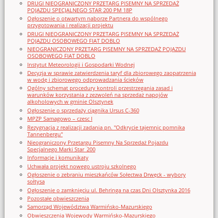
DRUGI NIEOGRANICZONY PRZETARG PISEMNY NA SPRZEDAŻ
POJAZDU SPECJALNEGO STAR 200 PM 18P
Ogłoszenie o otwartym naborze Partnera do wspólnego
przygotowania i realizacji projektu
DRUGI NIEOGRANICZONY PRZETARG PISEMNY NA SPRZEDAŻ
POJAZDU OSOBOWEGO FIAT DOBLO
NIEOGRANICZONY PRZETARG PISEMNY NA SPRZEDAŻ POJAZDU
OSOBOWEGO FIAT DOBLO
Instytut Meteorologii i Gospodarki Wodnej
Decyzja w sprawie zatwierdzenia taryf dla zbiorowego zaopatrzenia
w wodę i zbiorowego odprowadzania ścieków
Ogólny schemat procedury kontroli przestrzegania zasad i
warunków korzystania z zezwoleń na sprzedaż napojów
alkoholowych w gminie Olsztynek
Ogłoszenie o sprzedaży ciągnika Ursus C-360
MPZP Samagowo – czesc I
Rezygnacja z realizacji zadania pn. "Odkrycie tajemnic pomnika
Tannenbergu"
Nieograniczony Przetargu Pisemny Na Sprzedaż Pojazdu
Specjalnego Marki Star_200
Informacje i komunikaty
Uchwała projekt nowego ustroju szkolnego
Ogłoszenie o zebraniu mieszkańców Sołectwa Drwęck - wybory
sołtysa
Ogłoszenie o zamknięciu ul. Behringa na czas Dni Olsztynka 2016
Pozostałe obwieszczenia
Samorząd Województwa Warmińsko-Mazurskiego
Obwieszczenia Wojewody Warmińsko-Mazurskiego