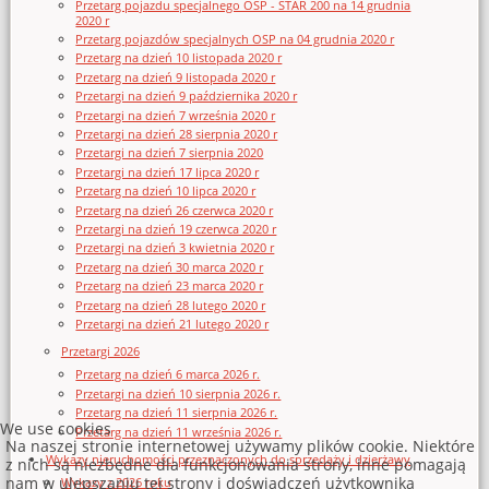
Przetarg pojazdu specjalnego OSP - STAR 200 na 14 grudnia
2020 r
Przetarg pojazdów specjalnych OSP na 04 grudnia 2020 r
Przetarg na dzień 10 listopada 2020 r
Przetarg na dzień 9 listopada 2020 r
Przetargi na dzień 9 października 2020 r
Przetargi na dzień 7 września 2020 r
Przetargi na dzień 28 sierpnia 2020 r
Przetargi na dzień 7 sierpnia 2020
Przetargi na dzień 17 lipca 2020 r
Przetarg na dzień 10 lipca 2020 r
Przetarg na dzień 26 czerwca 2020 r
Przetargi na dzień 19 czerwca 2020 r
Przetargi na dzień 3 kwietnia 2020 r
Przetarg na dzień 30 marca 2020 r
Przetarg na dzień 23 marca 2020 r
Przetarg na dzień 28 lutego 2020 r
Przetargi na dzień 21 lutego 2020 r
Przetargi 2026
Przetarg na dzień 6 marca 2026 r.
Przetargi na dzień 10 sierpnia 2026 r.
Przetarg na dzień 11 sierpnia 2026 r.
We use cookies
Przetarg na dzień 11 września 2026 r.
Na naszej stronie internetowej używamy plików cookie. Niektóre
Wykazy nieruchomości przeznaczonych do sprzedaży i dzierżawy
z nich są niezbędne dla funkcjonowania strony, inne pomagają
nam w ulepszaniu tej strony i doświadczeń użytkownika
Wykazy z 2026 roku