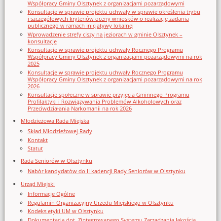
Współpracy Gminy Olsztynek z organizacjami pozarządowymi
Konsultacje w sprawie projektu uchwały w sprawie określenia trybu
i szczegółowych kryteriów oceny wniosków o realizację zadania
publicznego w ramach inicjatywy lokalnej
Wprowadzenie strefy ciszy na jeziorach w gminie Olsztynek –
konsultacje
Konsultacje w sprawie projektu uchwały Rocznego Programu
Współpracy Gminy Olsztynek z organizacjami pozarządowymi na rok
2025
Konsultacje w sprawie projektu uchwały Rocznego Programu
Współpracy Gminy Olsztynek z organizacjami pozarządowymi na rok
2026
Konsultacje społeczne w sprawie przyjęcia Gminnego Programu
Profilaktyki i Rozwiązywania Problemów Alkoholowych oraz
Przeciwdziałania Narkomanii na rok 2026
Młodzieżowa Rada Miejska
Skład Młodzieżowej Rady
Kontakt
Statut
Rada Seniorów w Olsztynku
Nabór kandydatów do II kadencji Rady Seniorów w Olsztynku
Urząd Miejski
Informacje Ogólne
Regulamin Organizacyjny Urzedu Miejskiego w Olsztynku
Kodeks etyki UM w Olsztynku
Dokumentacja dot. Zintegrowanego Systemu Zarządzania Jakością