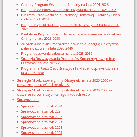
Gminny Program Wspierania Rodziny na lata 2024-2026
Program Osłonowy w zakresie dożywiania na lata 2024-2028
Program Przeciwdziałania Przemocy Domowej i Ochrony Osób
na lata 2023-2028
Program Opieki nad Zabytkami Gminy Olsztynek na lata 2025-
2028
Wieloletni Program Gospodarowania Mieszkaniowym Zasobem
Gminy na lata 2026-2030
Założenia do planu zaopatrzenia w ciepło, energię elektryczna i
paliwa gazowe na lata 2026-2040
Program usuwania azbestu na lata 2025-2032
Strategia Rozwiązywania Problemów Społecznych w gminie
Olsztynek na lata 2026-2035
Program na Rzecz Osób Starszych i z Niepełnosprawnością na
lata 2025-2030
Strategia Młodzieżowa gminy Olsztynek na lata 2026-2030 w
obszarze sportu wśród młodzieży
Strategia Młodzieżowa gminy Olsztynek na lata 2026-2030 w
obszarze zdrowia psychicznego młodych osób
Sprawozdania
Sprawozdania za rok 2020
Sprawozdania za rok 2021
Sprawozdania za rok 2022
Sprawozdania za rok 2023
Sprawozdania za rok 2024
Sprawozdania za rok 2025