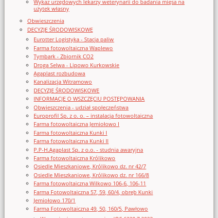
Wykaz urzędowych lekarzy weterynarii do badania mięsa na
użytek własny
Obwieszczenia
DECYZJE ŚRODOWISKOWE
Eurotter Logistyka - Stacja paliw
Farma fotowoltaiczna Waplewo
Tymbark - Zbiornik CO2
Droga Selwa - Lipowo Kurkowskie
Agaplast rozbudowa
Kanalizacja Witramowo
DECYZJE ŚRODOWISKOWE
INFORMACJE O WSZCZĘCIU POSTĘPOWANIA
Obwieszczenia - udział społeczeństwa
Europrofil Sp. z o. o. – instalacja fotowoltaiczna
Farma fotowoltaiczna Jemiołowo I
Farma fotowoltaiczna Kunki I
Farma fotowoltaiczna Kunki II
P.P-H.Agaplast Sp. z o.o. - studnia awaryjna
Farma fotowoltaiczna Królikowo
Osiedle Mieszkaniowe, Królikowo dz. nr 42/7
Osiedle Mieszkaniowe, Królikowo dz. nr 166/8
Farma fotowoltaiczna Wilkowo 106-6, 106-11
Farma Fotowoltaiczna 57, 59, 60/4, obręb Kunki
Jemiołowo 170/1
Farma Fotowoltaiczna 49, 50, 160/5, Pawłowo