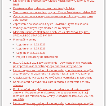
Dni wolne dla pracowników Urzędu Miejskiego w Olsztynku w 2021
roku
Państwowe Gospodarstwo Wodne - Wody Polskie
Zaproszenie na spotkanie - program Czyste Powietrze grudzień 2021
Ogłoszenie o zamiarze wyboru operatora publicznego transportu
zbiorowego
Zaproszenie na spotkania Czyste Powietrze Czyste Mieszkanie
Wybory do walnych zgromadzeń izb rolniczych
NIEOGRANICZONY PRZETARG PISEMNY NA SPRZEDAŻ POJAZDU
SPECJALNEGO STAR 200 PM 18P
Plan ogólny gminy
Uzgodnienia 16.02.2026
Uzgodnienia 13.05.2026
Uzgodnienia 29.05.2026
Projekt przekazany do uchwalenia
RGGIOŚ.6220.5.2024 Zawiadomienie - Obwieszczenie o wszczęciu
postępowania administracyjnego budowa farmy Mielno
Harmonogram kontroli punktów sprzedaży i podawania napojów
alkoholowych w 2025 roku na terenie miasta i gminy Olsztynek
Obwieszczenia Marszałka województwa Warmińsko-Mazurskiego
Konkurs ofert na wybór realizatora zadania w zakresie ochrony
zdrowia
Konkurs ofert na wybór realizatora zadania w zakresie ochrony
zdrowia - Program polityki zdrowotnej w zakresie rehabilitacji
leczniczej dla mieszkańców Gminy Olsztynek na lata 2025-2027 na
rok 2026
Harmonogram kontroli punktów sprzedaży i podawania napojów