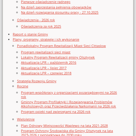
Pierwsze oświadczenie radnego
Na dzień zaprzestania pełnienia obowiązków
Na dzień rozwiązania stosunku pracy - 27.10.2025
Oświadczenia - 2026 rok
Oświadczenia za rok 2025
Raport o stanie Gminy
Plany, programy, strategie i ich wykonanie
Ponadlokalny Program Rewitalizacji Miast Sieci Cittaslow
Program rewitalizacji sieci miast
Lokalny Program Rewitalizacji gminy Olsztynek
Aktualizacja LPR – październik 2016
Aktualizacja LPR – lipiec 2017
Aktualizacja LPR – czerwiec 2018
Strategia Rozwoju Gminy
Roczne
Program współpracy z organizacjami pozarządowymi na 2026
rok
Gminny Program Profilaktyki i Rozwiązywania Problemów
Alkoholowych oraz Przeciwdziałania Narkomanii na 2026 rok
Program opieki nad zwierzętami na 2026 rok
Wieloletnie
Plan Odnowy Miejscowości Waplewo na lata 2021-2028
Program Ochrony Środowiska dla Gminy Olsztynek na lata
2023-2026 z perspektywą do 2030 roku