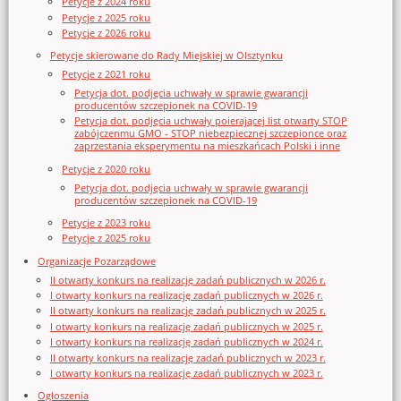
Petycje z 2024 roku
Petycje z 2025 roku
Petycje z 2026 roku
Petycje skierowane do Rady Miejskiej w Olsztynku
Petycje z 2021 roku
Petycja dot. podjęcia uchwały w sprawie gwarancji
producentów szczepionek na COVID-19
Petycja dot. podjęcia uchwały poierającej list otwarty STOP
zabójczenmu GMO - STOP niebezpiecznej szczepionce oraz
zaprzestania eksperymentu na mieszkańcach Polski i inne
Petycje z 2020 roku
Petycja dot. podjęcia uchwały w sprawie gwarancji
producentów szczepionek na COVID-19
Petycje z 2023 roku
Petycje z 2025 roku
Organizacje Pozarządowe
II otwarty konkurs na realizację zadań publicznych w 2026 r.
I otwarty konkurs na realizację zadań publicznych w 2026 r.
II otwarty konkurs na realizację zadań publicznych w 2025 r.
I otwarty konkurs na realizację zadań publicznych w 2025 r.
I otwarty konkurs na realizację zadań publicznych w 2024 r.
II otwarty konkurs na realizację zadań publicznych w 2023 r.
I otwarty konkurs na realizację zadań publicznych w 2023 r.
Ogłoszenia