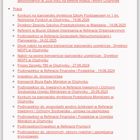
alkoholowych w 2026 roku na terenie miasta i gminy Olsztynek
Praca
Konkurs na stanowisko dyrektora Szkoły Podstawowej nr 1 im.
Noblistów Polskich w Olsztynku - 19.06.2026
Dyrektor Zespołu Szkolno-Przedszkolnego w Waplewie - 14.08.2025
Referent w Biurze Obsługi Interesanta w Referacie Organizacyjnym
Podinspektor w Referacie Gospodarki Nieruchomościami i
Planowania - 24.02.2025
Drugi nabór na wolne kierownicze stanowisko urzędnicze - Dyrektor
MOPS w Olsztynku
Nabór na wolne kierownicze stanowisko urzędnicze - Dyrektor
MOPS w Olsztynku
Prezes Zarządu TBS w Olsztynku - 27.09.2024
Podinspektor w Referacie Finansów i Podatków - 19.08.2024
Inspektor ds. drogownictwa
Kierownik Biura Rady Miejskiej w Olsztynku
Podinspektor ds. inwestycji w Referacie Inwestycji i Ochrony
Środowiska Urzędu Miejskiego w Olsztynku - 25.09.2023
Konkurs na stanowisko dyrektora Przedszkola Miejskiego w
Olsztynku
Podinspektor ds. gospodarki wodno-ściekowej w Referacie
Inwestycji i Ochrony Środowiska - umowa na zastępstwo
Podinspektor w Referacie Finansów i Podatków w Urzędzie
Miejskim w Olsztynku
Podinspektor/inspektor w Referacie Promocji
Podinspektor ds. obronnych, obrony cywilnej i zarządzania
kryzysowego