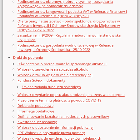
Podinspektor ds. obronnych, obrony cywilnej i zarządzania
kryzysowego - pełnomocnik ds. ochrony
Podinspektor ds. księgowości i podatku VAT w Referacie Finansów i
Podatków w Urzędzie Miejskim w Olsztynku
Oferta pracy na zastępstwo - podinspektor ds. drogownictwa w
Referacie Inwestycji i Ochrony Środowiska Urzędu Miejskiego w
Olsztynku - 26.07.2022
Zarządzenie nr 9/2009 - Regulamin naboru na wolne stanowiska
urzędnicze.
Podinspektor ds. gospodarki wodno–ściekowej w Referacie
Inwestycji i Ochrony Środowiska - 25.10.2022
Druki do pobrania
Oświadczenie o rocznej wartości sprzedanego alkoholu
Wniosek o zezwolenie na sprzedaz alkoholu
Wniosek o zakup węgla w cenie preferencyjnej
Fundusz Sołecki - dokumenty
Zmiana zadania funduszu sołeckiego
Wniosek o wydanie odpisu aktu urodzenia, małżeństwa lub zgonu
Przedłużenie terminu płatności z powodu COVID-19
Deklaracje podatkowe
Informacje podatkowe
Dofinansowanie kształcenia młodocianych pracowników
Kwestonariusz osobowy
Wniosek o udostępnienie informacji publicznej
PPF Wniosek o przyznanie prawa pomocy
Wniosek o wpis do ewidencji obiektów hotelarskich