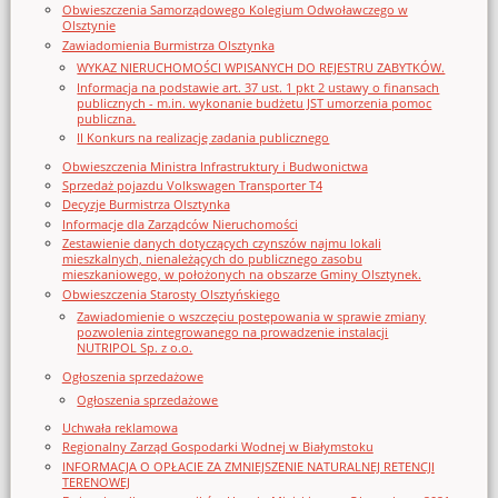
Obwieszczenia Samorządowego Kolegium Odwoławczego w
Olsztynie
Zawiadomienia Burmistrza Olsztynka
WYKAZ NIERUCHOMOŚCI WPISANYCH DO REJESTRU ZABYTKÓW.
Informacja na podstawie art. 37 ust. 1 pkt 2 ustawy o finansach
publicznych - m.in. wykonanie budżetu JST umorzenia pomoc
publiczna.
II Konkurs na realizację zadania publicznego
Obwieszczenia Ministra Infrastruktury i Budwonictwa
Sprzedaż pojazdu Volkswagen Transporter T4
Decyzje Burmistrza Olsztynka
Informacje dla Zarządców Nieruchomości
Zestawienie danych dotyczących czynszów najmu lokali
mieszkalnych, nienależących do publicznego zasobu
mieszkaniowego, w położonych na obszarze Gminy Olsztynek.
Obwieszczenia Starosty Olsztyńskiego
Zawiadomienie o wszczęciu postępowania w sprawie zmiany
pozwolenia zintegrowanego na prowadzenie instalacji
NUTRIPOL Sp. z o.o.
Ogłoszenia sprzedażowe
Ogłoszenia sprzedażowe
Uchwała reklamowa
Regionalny Zarząd Gospodarki Wodnej w Białymstoku
INFORMACJA O OPŁACIE ZA ZMNIEJSZENIE NATURALNEJ RETENCJI
TERENOWEJ