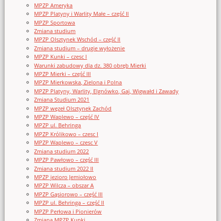
MPZP Ameryka
MPZP Platyny i Warlity Małe – część II
MPZP Sportowa
Zmiana studium
MPZP Olsztynek Wschód – część II
Zmiana studium – drugie wyłożenie
MPZP Kunki – czesc I
Warunki zabudowy dla dz. 380 obręb Mierki
MPZP Mierki – część III
MPZP Mierkowska, Zielona i Polna
MPZP Platyny, Warlity, Elgnówko, Gaj, Wigwałd i Zawady
Zmiana Studium 2021
MPZP węzeł Olsztynek Zachód
MPZP Waplewo – część IV
MPZP ul. Behringa
MPZP Królikowo – czesc I
MPZP Waplewo – czesc V
Zmiana studium 2022
MPZP Pawłowo – część III
Zmiana studium 2022 II
MPZP jezioro Jemiołowo
MPZP Wilcza – obszar A
MPZP Gąsiorowo – część III
MPZP ul. Behringa – część II
MPZP Perłowa i Pionierów
Zmiana MPZP Kunki