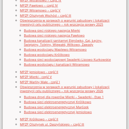
MPZP Witramowo – część IV
MPZP Pawłowo – część IV
MPZP Witramowo – część V
MPZP Olsztynek Wschód – część III
Obwieszczenia w sprawach o warunki zabudowy i lokalizacji
inwestycji celu publicznego – rok wszczęcia sprawy 2025
Budowa sieci niskiego napięcia Mierki
Budowa sieci niskiego napięcia Pawłowo
Budowa kanalizacji sanitarnej Elgnówko, Gaj, Łęciny,
Świętajny, Tolejny, Wigwałd, Wilkowo, Zawady
Budowa wodociągu Waplewo-Witramowo
Budowa wodociągu Królikowo
Budowa sieci wodociągowej Swaderki-Lipowo Kurkowskie
Budowa wodociągu i kanalizacji Witramowo
MPZP Jemiołowo - część II
MPZP Mierki - część V
MPZP Warlity Małe - część I
Obwieszczenia w sprawach o warunki zabudowy i lokalizacji
inwestycji celu publicznego – rok wszczęcia sprawy 2026
Budowa drogi dla rowerów Mierki – Swaderki - Etap 1
Budowa sieci elektroenergetycznej Królikowo
Budowa sieci elektroenergetycznej Marózek
Budowa sieci elektroenergetycznej Jemiołowo
MPZP Królikowo – część II
MPZP Olsztynek ul. Daszyńskiego – część III