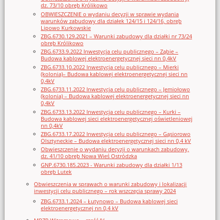
dz. 73/10 obręb Królikowo
OBWIESZCZENIE o wydaniu decyzji w sprawie wydania
warunków zabudowy dla działek 124/15 i 124/16, obręb
Lipowo Kurkowskie
ZBG.6730.129.2021 – Warunki zabudowy dla działki nr 73/24
obręb Królikowo
ZBG.6733.9.2022 Inwestycja celu publicznego – Ząbie –
Budowa kablowej elektroenergetycznej sieci nn 0,4kV
ZBG.6733.10.2022 Inwestycja celu publicznego – Mierki
(kolonia)– Budowa kablowej elektroenergetycznej sieci nn
0,4kV
ZBG.6733.11.2022 Inwestycja celu publicznego – Jemiołowo
(kolonia) – Budowa kablowej elektroenergetycznej sieci nn
0,4kV
ZBG.6733.13.2022 Inwestycja celu publicznego – Kurki –
Budowa kablowej sieci elektroenergetycznej oświetleniowej
nn 0,4kV
ZBG.6733.17.2022 Inwestycja celu publicznego – Gąsiorowo
Olsztyneckie – Budowa elektroenergetycznej sieci nn 0,4 kV
Obwieszczenie o wydaniu decyzji o warunkach zabudowy,
dz. 41/10 obręb Nowa Wieś Ostródzka
GNP.6730.185.2023 - Warunki zabudowy dla działki 1/13
obręb Lutek
Obwieszczenia w sprawach o warunki zabudowy i lokalizacji
inwestycji celu publicznego – rok wszczęcia sprawy 2024
ZBG.6733.1.2024 – Łutynowo – Budowa kablowej sieci
elektroenergetycznej nn 0,4 kV