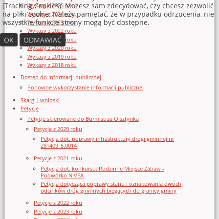
(Tracking Cookies). Możesz sam zdecydować, czy chcesz zezwolić
Wykazy z 2025 roku
na pliki cookie. Należy pamiętać, że w przypadku odrzucenia, nie
Wykazy z 2024 roku
wszystkie funkcje strony mogą być dostępne.
Wykazy z 2023 roku
Wykazy z 2022 roku
OK
ODMAWIAĆ
Wykazy z 2021 roku
Wykazy z 2020 roku
Wykazy z 2019 roku
Wykazy z 2018 roku
Dostęp do informacji publicznej
Ponowne wykorzystanie informacji publicznej
Skargi i wnioski
Petycje
Petycje skierowane do Burmistrza Olsztynka
Petycje z 2020 roku
Petycja dot. poprawy infrastruktury drogi gminnej nr
281409_5.0014
Petycje z 2021 roku
Petycja dot. konkursu: Rodzinne Miejsce Zabaw -
Podwórko NIVEA
Petycja dotycząca poprawy stanu i oznakowania dwóch
odcinków dróg gminnych biegących do granicy gminy
Petycje z 2022 roku
Petycje z 2023 roku