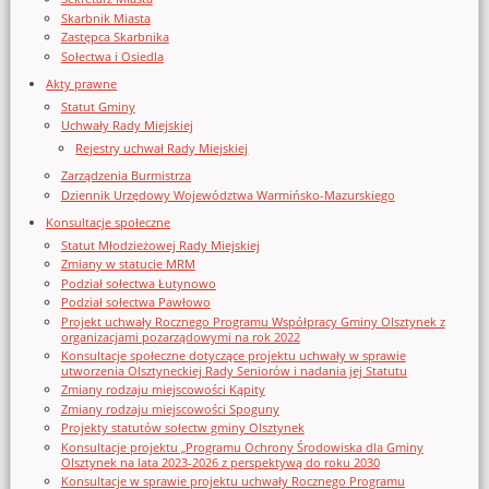
Skarbnik Miasta
Zastępca Skarbnika
Sołectwa i Osiedla
Akty prawne
Statut Gminy
Uchwały Rady Miejskiej
Rejestry uchwał Rady Miejskiej
Zarządzenia Burmistrza
Dziennik Urzędowy Województwa Warmińsko-Mazurskiego
Konsultacje społeczne
Statut Młodzieżowej Rady Miejskiej
Zmiany w statucie MRM
Podział sołectwa Łutynowo
Podział sołectwa Pawłowo
Projekt uchwały Rocznego Programu Współpracy Gminy Olsztynek z
organizacjami pozarządowymi na rok 2022
Konsultacje społeczne dotyczące projektu uchwały w sprawie
utworzenia Olsztyneckiej Rady Seniorów i nadania jej Statutu
Zmiany rodzaju miejscowości Kąpity
Zmiany rodzaju miejscowości Spoguny
Projekty statutów sołectw gminy Olsztynek
Konsultacje projektu „Programu Ochrony Środowiska dla Gminy
Olsztynek na lata 2023-2026 z perspektywą do roku 2030
Konsultacje w sprawie projektu uchwały Rocznego Programu