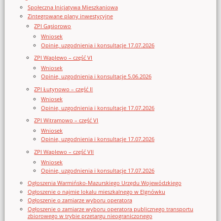
Społeczna Inicjatywa Mieszkaniowa
Zintegrowane plany inwestycyjne
ZPI Gąsiorowo
Wniosek
Opinie, uzgodnienia i konsultacje 17.07.2026
ZPI Waplewo – część VI
Wniosek
Opinie, uzgodnienia i konsultacje 5.06.2026
ZPI Łutynowo – część II
Wniosek
Opinie, uzgodnienia i konsultacje 17.07.2026
ZPI Witramowo – część VI
Wniosek
Opinie, uzgodnienia i konsultacje 17.07.2026
ZPI Waplewo – część VII
Wniosek
Opinie, uzgodnienia i konsultacje 17.07.2026
Ogłoszenia Warmińsko-Mazurskiego Urzędu Wojewódzkiego
Ogłoszenie o najmie lokalu mieszkalnego w Elgnówku
Ogłoszenie o zamiarze wyboru operatora
Ogłoszenie o zamiarze wyboru operatora publicznego transportu
zbiorowego w trybie przetargu nieograniczonego