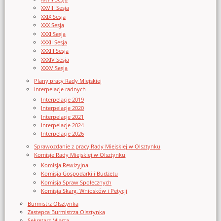
XXVIII Sesja
XXIX Sesja
XXX Sesja
XXXI Sesja
XXXII Sesja
XXXIII Sesja
XXXIV Sesja
XXXV Sesja
Plany pracy Rady Miejskiej
Interpelacje radnych
Interpelacje 2019
Interpelacje 2020
Interpelacje 2021
Interpelacje 2024
Interpelacje 2026
Sprawozdanie z pracy Rady Miejskiej w Olsztynku
Komisje Rady Miejskiej w Olsztynku
Komisja Rewizyjna
Komisja Gospodarki i Budżetu
Komisja Spraw Społecznych
Komisja Skarg, Wniosków i Petycji
Burmistrz Olsztynka
Zastępca Burmistrza Olsztynka
Sekretarz Miasta