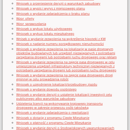
Wniosek o przeniesienie decyzji o warunkach zabudowy
Wniosek o wypis i wyrys z miejscowego planu
Wniosek o wydanie zaświadczenia o braku planu
Wzor_oferty
Wzor_sprawozdania
Wniosek o wykup lokalu użytkowego
Wniosek o wykup lokalu mieszkalnego
Wnisek o wydanie zezwolenia na wykreślenie hipoteki z KW
Wniosek o nadanie numeru porządkowego nieruchomości
Wniosek o wydanie zezwolenia na lokalizację w pasie drogowym
obiektów budowlanych lub urządzeń niezwiązanych z potrzebami
zarządzania drogami lub potrzebami ruchu drogowego oraz reklam
Wniosek o wydanie zezwolenia na zajęcie pasa drogowego w celu
umieszczenia urządzeń infrastruktury technicznej niezwiązanych z
potrzebami zarządzania drogami lub potrzebami ruchu drogowego
Wniosek o wydanie zezwolenia na zajęcie pasa drogowego drogi
gminnej w celu prowadzenia robót
Wniosek o uzgodnienie lokalizacji/przebudowy zjazdu
Wniosek o wydanie dowodu osobistego
Wniosek o wydanie decyzji o ustalenie lokalizacji inwestycji celu
publicznego albo warunków zabudowy
Udzielenia licencji na wykonywanie krajowego transportu
drogowego w zakresie przewozu osób taksówką
Wniosek o wydanie zaświadczenia o rewitalizacji
Wniosek o dotację z programu Ciepłe Mieszkanie
Wniosek o płatność z programu Ciepłe Mieszkanie
Wniosek o wydanie decyzji o środowiskowych uwarunkowaniach