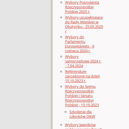
Wybory Prezydenta
Rzeczypospolitej
Polskiej 2025 r.
Wybory uzupełniające
do Rady Miejskiej w
Olsztynku - 25.05.2025
r
Wybory do
Parlamentu
Europejskiego - 9
czerwca 2024 r.
Wybory
samorządowe 2024 r.
- 7.04.2024
Referendum
zarządzone na dzień
15.10.2023 r.
Wybory do Sejmu
Rzeczypospolitej
Polskiej i Senatu
Rzeczypospolitej
Polskiej - 15.10.2023
Szkolenie dla
członków OKW
Wybory ławników