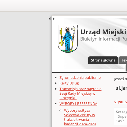
UDOSTĘPNIJ
Urząd Miejski
Biuletyn Informacji Pu
Menu główne
Strona główna
Tel
Dodatkowe zasoby (lewa kolumn
Zgromadzenia publiczne
Głównej 
Jesteś 
Karty Usług
ul.je
Transmisja oraz nagrania
Sesji Rady Miejskiej w
Olsztynku
ul.jemi
WYBORY I REFERENDA
Wybory sołtysa
Szcze
Sołectwa Zezuty w
Supe
trakcie trwania
1457
kadencji 2024-2029