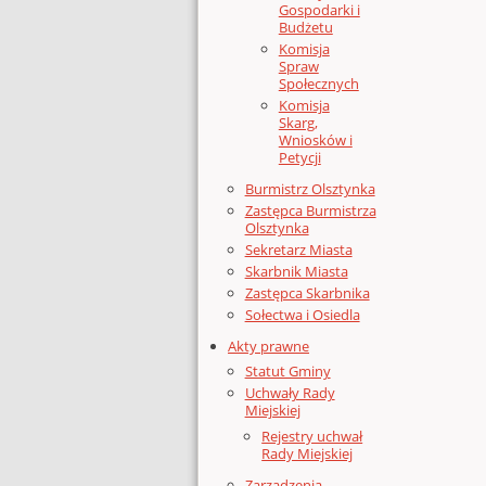
Gospodarki i
Budżetu
Komisja
Spraw
Społecznych
Komisja
Skarg,
Wniosków i
Petycji
Burmistrz Olsztynka
Zastępca Burmistrza
Olsztynka
Sekretarz Miasta
Skarbnik Miasta
Zastępca Skarbnika
Sołectwa i Osiedla
Akty prawne
Statut Gminy
Uchwały Rady
Miejskiej
Rejestry uchwał
Rady Miejskiej
Zarządzenia