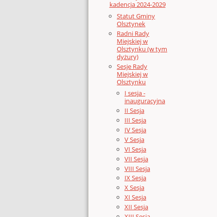
kadencja 2024-2029
Statut Gminy
Olsztynek
Radni Rady
Miejskiej w
Olsztynku (w tym
dyżury)
Sesje Rady
Miejskiej w
Olsztynku
I sesja -
inauguracyjna
II Sesja
III Sesja
IV Sesja
V Sesja
VI Sesja
VII Sesja
VIII Sesja
IX Sesja
X Sesja
XI Sesja
XII Sesja
XIII Sesja