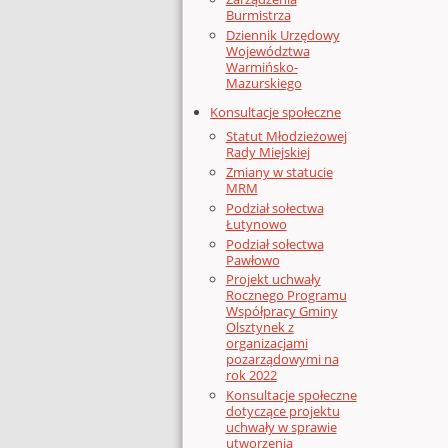
Burmistrza
Dziennik Urzędowy
Województwa
Warmińsko-
Mazurskiego
Konsultacje społeczne
Statut Młodzieżowej
Rady Miejskiej
Zmiany w statucie
MRM
Podział sołectwa
Łutynowo
Podział sołectwa
Pawłowo
Projekt uchwały
Rocznego Programu
Współpracy Gminy
Olsztynek z
organizacjami
pozarządowymi na
rok 2022
Konsultacje społeczne
dotyczące projektu
uchwały w sprawie
utworzenia