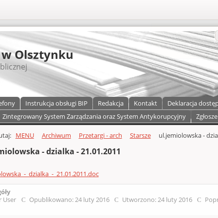
S
 w Olsztynku
blicznej
efony
Instrukcja obsługi BIP
Redakcja
Kontakt
Deklaracja dostę
Zintegrowany System Zarządzania oraz System Antykorupcyjny
Zgłosze
a)
zawartości
tutaj:
MENU
Archiwum
Przetargi - arch
Starsze
ul.jemiolowska - dzia
miolowska - dzialka - 21.01.2011
olowska_-_dzialka_-_21.01.2011.doc
góły
r User
Opublikowano: 24 luty 2016
Utworzono: 24 luty 2016
Popr