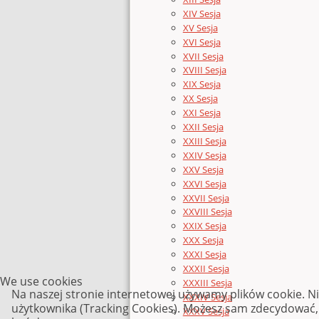
XIV Sesja
XV Sesja
XVI Sesja
XVII Sesja
XVIII Sesja
XIX Sesja
XX Sesja
XXI Sesja
XXII Sesja
XXIII Sesja
XXIV Sesja
XXV Sesja
XXVI Sesja
XXVII Sesja
XXVIII Sesja
XXIX Sesja
XXX Sesja
XXXI Sesja
XXXII Sesja
We use cookies
XXXIII Sesja
Na naszej stronie internetowej używamy plików cookie. N
XXXIV Sesja
użytkownika (Tracking Cookies). Możesz sam zdecydować, c
XXXV Sesja