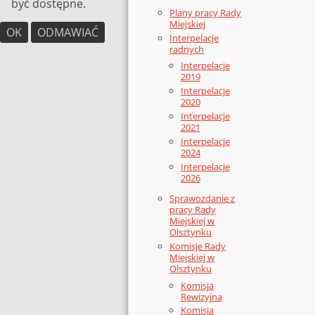
być dostępne.
Plany pracy Rady
Miejskiej
OK
ODMAWIAĆ
Interpelacje
radnych
Interpelacje
2019
Interpelacje
2020
Interpelacje
2021
Interpelacje
2024
Interpelacje
2026
Sprawozdanie z
pracy Rady
Miejskiej w
Olsztynku
Komisje Rady
Miejskiej w
Olsztynku
Komisja
Rewizyjna
Komisja