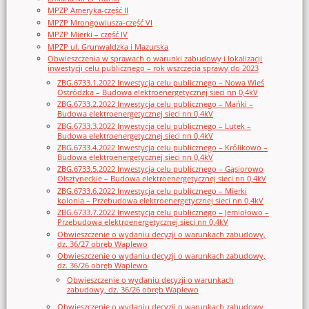
MPZP Ameryka-część II
MPZP Mrongowiusza-część VI
MPZP Mierki – część IV
MPZP ul. Grunwaldzka i Mazurska
Obwieszczenia w sprawach o warunki zabudowy i lokalizacji
inwestycji celu publicznego – rok wszczęcia sprawy do 2023
ZBG.6733.1.2022 Inwestycja celu publicznego – Nowa Wieś
Ostródzka – Budowa elektroenergetycznej sieci nn 0,4kV
ZBG.6733.2.2022 Inwestycja celu publicznego – Mańki –
Budowa elektroenergetycznej sieci nn 0,4kV
ZBG.6733.3.2022 Inwestycja celu publicznego – Lutek –
Budowa elektroenergetycznej sieci nn 0,4kV
ZBG.6733.4.2022 Inwestycja celu publicznego – Królikowo –
Budowa elektroenergetycznej sieci nn 0,4kV
ZBG.6733.5.2022 Inwestycja celu publicznego – Gąsiorowo
Olsztyneckie – Budowa elektroenergetycznej sieci nn 0,4kV
ZBG.6733.6.2022 Inwestycja celu publicznego – Mierki
kolonia – Przebudowa elektroenergetycznej sieci nn 0,4kV
ZBG.6733.7.2022 Inwestycja celu publicznego – Jemiołowo –
Przebudowa elektroenergetycznej sieci nn 0,4kV
Obwieszczenie o wydaniu decyzji o warunkach zabudowy,
dz. 36/27 obręb Waplewo
Obwieszczenie o wydaniu decyzji o warunkach zabudowy,
dz. 36/26 obręb Waplewo
Obwieszczenie o wydaniu decyzji o warunkach
zabudowy, dz. 36/26 obręb Waplewo
Obwieszczenie o wydaniu decyzji o warunkach zabudowy,