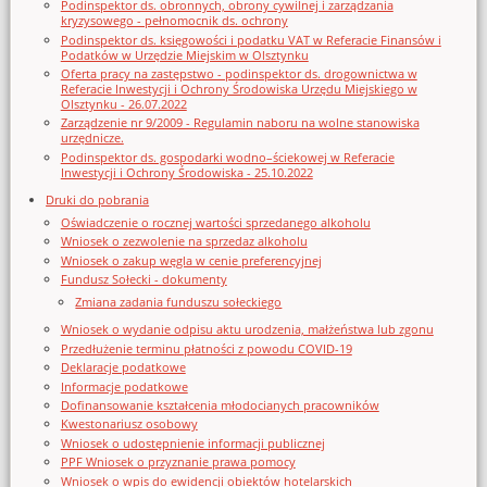
Podinspektor ds. obronnych, obrony cywilnej i zarządzania
kryzysowego - pełnomocnik ds. ochrony
Podinspektor ds. księgowości i podatku VAT w Referacie Finansów i
Podatków w Urzędzie Miejskim w Olsztynku
Oferta pracy na zastępstwo - podinspektor ds. drogownictwa w
Referacie Inwestycji i Ochrony Środowiska Urzędu Miejskiego w
Olsztynku - 26.07.2022
Zarządzenie nr 9/2009 - Regulamin naboru na wolne stanowiska
urzędnicze.
Podinspektor ds. gospodarki wodno–ściekowej w Referacie
Inwestycji i Ochrony Środowiska - 25.10.2022
Druki do pobrania
Oświadczenie o rocznej wartości sprzedanego alkoholu
Wniosek o zezwolenie na sprzedaz alkoholu
Wniosek o zakup węgla w cenie preferencyjnej
Fundusz Sołecki - dokumenty
Zmiana zadania funduszu sołeckiego
Wniosek o wydanie odpisu aktu urodzenia, małżeństwa lub zgonu
Przedłużenie terminu płatności z powodu COVID-19
Deklaracje podatkowe
Informacje podatkowe
Dofinansowanie kształcenia młodocianych pracowników
Kwestonariusz osobowy
Wniosek o udostępnienie informacji publicznej
PPF Wniosek o przyznanie prawa pomocy
Wniosek o wpis do ewidencji obiektów hotelarskich