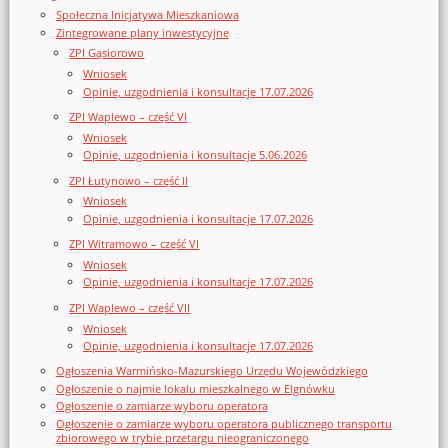
Społeczna Inicjatywa Mieszkaniowa
Zintegrowane plany inwestycyjne
ZPI Gąsiorowo
Wniosek
Opinie, uzgodnienia i konsultacje 17.07.2026
ZPI Waplewo – część VI
Wniosek
Opinie, uzgodnienia i konsultacje 5.06.2026
ZPI Łutynowo – część II
Wniosek
Opinie, uzgodnienia i konsultacje 17.07.2026
ZPI Witramowo – część VI
Wniosek
Opinie, uzgodnienia i konsultacje 17.07.2026
ZPI Waplewo – część VII
Wniosek
Opinie, uzgodnienia i konsultacje 17.07.2026
Ogłoszenia Warmińsko-Mazurskiego Urzędu Wojewódzkiego
Ogłoszenie o najmie lokalu mieszkalnego w Elgnówku
Ogłoszenie o zamiarze wyboru operatora
Ogłoszenie o zamiarze wyboru operatora publicznego transportu
zbiorowego w trybie przetargu nieograniczonego