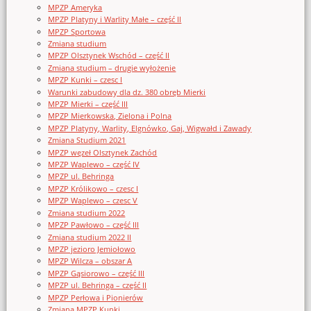
MPZP Ameryka
MPZP Platyny i Warlity Małe – część II
MPZP Sportowa
Zmiana studium
MPZP Olsztynek Wschód – część II
Zmiana studium – drugie wyłożenie
MPZP Kunki – czesc I
Warunki zabudowy dla dz. 380 obręb Mierki
MPZP Mierki – część III
MPZP Mierkowska, Zielona i Polna
MPZP Platyny, Warlity, Elgnówko, Gaj, Wigwałd i Zawady
Zmiana Studium 2021
MPZP węzeł Olsztynek Zachód
MPZP Waplewo – część IV
MPZP ul. Behringa
MPZP Królikowo – czesc I
MPZP Waplewo – czesc V
Zmiana studium 2022
MPZP Pawłowo – część III
Zmiana studium 2022 II
MPZP jezioro Jemiołowo
MPZP Wilcza – obszar A
MPZP Gąsiorowo – część III
MPZP ul. Behringa – część II
MPZP Perłowa i Pionierów
Zmiana MPZP Kunki