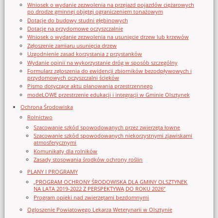
Wniosek o wydanie zezwolenia na przejazd pojazdów ciężarowych
po drodze gminnej objętej ograniczeniem tonażowym
Dotacje do budowy studni głębinowych
Dotacje na przydomowe oczyszczalnie
Wniosek o wydanie zezwolenia na usunięcie drzew lub krzewów
Zgłoszenie zamiaru usunięcia drzew
Uzgodnienie zasad korzystania z przystanków
Wydanie opinii na wykorzystanie dróg w sposób szczególny
Formularz zgłoszenia do ewidencji zbiorników bezodpływowych i
przydomowych oczyszczalni ścieków
Pismo dotyczące aktu planowania przestrzennego
modeLOWE przestrzenie edukacji i integracji w Gminie Olsztynek
Ochrona Środowiska
Rolnictwo
Szacowanie szkód spowodowanych przez zwierzęta łowne
Szacowanie szkód spowodowanych niekorzystnymi zjawiskami
atmosferycznymi
Komunikaty dla rolników
Zasady stosowania środków ochrony roślin
PLANY I PROGRAMY
„PROGRAM OCHRONY ŚRODOWISKA DLA GMINY OLSZTYNEK
NA LATA 2019-2022 Z PERSPEKTYWĄ DO ROKU 2026”
Program opieki nad zwierzętami bezdomnymi
Ogloszenie Powiatowego Lekarza Weterynarii w Olsztynie