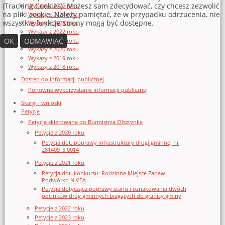
(Tracking Cookies). Możesz sam zdecydować, czy chcesz zezwolić
Wykazy z 2025 roku
na pliki cookie. Należy pamiętać, że w przypadku odrzucenia, nie
Wykazy z 2024 roku
wszystkie funkcje strony mogą być dostępne.
Wykazy z 2023 roku
Wykazy z 2022 roku
OK
ODMAWIAĆ
Wykazy z 2021 roku
Wykazy z 2020 roku
Wykazy z 2019 roku
Wykazy z 2018 roku
Dostęp do informacji publicznej
Ponowne wykorzystanie informacji publicznej
Skargi i wnioski
Petycje
Petycje skierowane do Burmistrza Olsztynka
Petycje z 2020 roku
Petycja dot. poprawy infrastruktury drogi gminnej nr
281409_5.0014
Petycje z 2021 roku
Petycja dot. konkursu: Rodzinne Miejsce Zabaw -
Podwórko NIVEA
Petycja dotycząca poprawy stanu i oznakowania dwóch
odcinków dróg gminnych biegących do granicy gminy
Petycje z 2022 roku
Petycje z 2023 roku