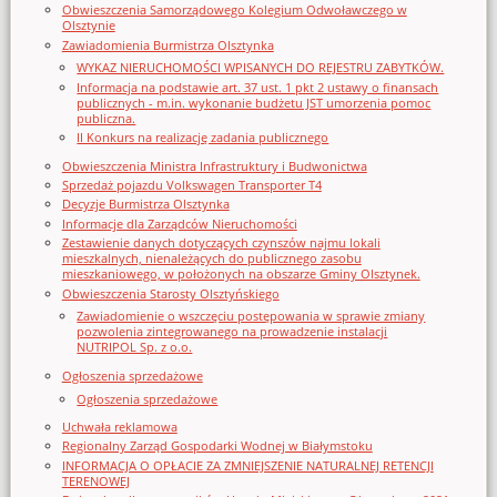
Obwieszczenia Samorządowego Kolegium Odwoławczego w
Olsztynie
Zawiadomienia Burmistrza Olsztynka
WYKAZ NIERUCHOMOŚCI WPISANYCH DO REJESTRU ZABYTKÓW.
Informacja na podstawie art. 37 ust. 1 pkt 2 ustawy o finansach
publicznych - m.in. wykonanie budżetu JST umorzenia pomoc
publiczna.
II Konkurs na realizację zadania publicznego
Obwieszczenia Ministra Infrastruktury i Budwonictwa
Sprzedaż pojazdu Volkswagen Transporter T4
Decyzje Burmistrza Olsztynka
Informacje dla Zarządców Nieruchomości
Zestawienie danych dotyczących czynszów najmu lokali
mieszkalnych, nienależących do publicznego zasobu
mieszkaniowego, w położonych na obszarze Gminy Olsztynek.
Obwieszczenia Starosty Olsztyńskiego
Zawiadomienie o wszczęciu postępowania w sprawie zmiany
pozwolenia zintegrowanego na prowadzenie instalacji
NUTRIPOL Sp. z o.o.
Ogłoszenia sprzedażowe
Ogłoszenia sprzedażowe
Uchwała reklamowa
Regionalny Zarząd Gospodarki Wodnej w Białymstoku
INFORMACJA O OPŁACIE ZA ZMNIEJSZENIE NATURALNEJ RETENCJI
TERENOWEJ