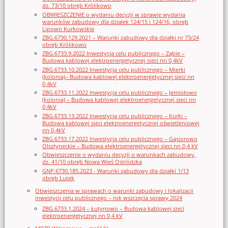
dz. 73/10 obręb Królikowo
OBWIESZCZENIE o wydaniu decyzji w sprawie wydania
warunków zabudowy dla działek 124/15 i 124/16, obręb
Lipowo Kurkowskie
ZBG.6730.129.2021 – Warunki zabudowy dla działki nr 73/24
obręb Królikowo
ZBG.6733.9.2022 Inwestycja celu publicznego – Ząbie –
Budowa kablowej elektroenergetycznej sieci nn 0,4kV
ZBG.6733.10.2022 Inwestycja celu publicznego – Mierki
(kolonia)– Budowa kablowej elektroenergetycznej sieci nn
0,4kV
ZBG.6733.11.2022 Inwestycja celu publicznego – Jemiołowo
(kolonia) – Budowa kablowej elektroenergetycznej sieci nn
0,4kV
ZBG.6733.13.2022 Inwestycja celu publicznego – Kurki –
Budowa kablowej sieci elektroenergetycznej oświetleniowej
nn 0,4kV
ZBG.6733.17.2022 Inwestycja celu publicznego – Gąsiorowo
Olsztyneckie – Budowa elektroenergetycznej sieci nn 0,4 kV
Obwieszczenie o wydaniu decyzji o warunkach zabudowy,
dz. 41/10 obręb Nowa Wieś Ostródzka
GNP.6730.185.2023 - Warunki zabudowy dla działki 1/13
obręb Lutek
Obwieszczenia w sprawach o warunki zabudowy i lokalizacji
inwestycji celu publicznego – rok wszczęcia sprawy 2024
ZBG.6733.1.2024 – Łutynowo – Budowa kablowej sieci
elektroenergetycznej nn 0,4 kV