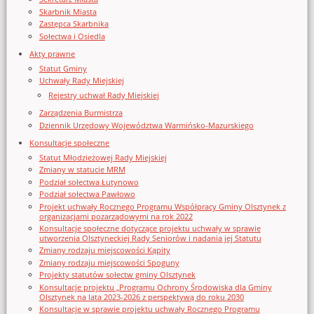
Skarbnik Miasta
Zastępca Skarbnika
Sołectwa i Osiedla
Akty prawne
Statut Gminy
Uchwały Rady Miejskiej
Rejestry uchwał Rady Miejskiej
Zarządzenia Burmistrza
Dziennik Urzędowy Województwa Warmińsko-Mazurskiego
Konsultacje społeczne
Statut Młodzieżowej Rady Miejskiej
Zmiany w statucie MRM
Podział sołectwa Łutynowo
Podział sołectwa Pawłowo
Projekt uchwały Rocznego Programu Współpracy Gminy Olsztynek z
organizacjami pozarządowymi na rok 2022
Konsultacje społeczne dotyczące projektu uchwały w sprawie
utworzenia Olsztyneckiej Rady Seniorów i nadania jej Statutu
Zmiany rodzaju miejscowości Kąpity
Zmiany rodzaju miejscowości Spoguny
Projekty statutów sołectw gminy Olsztynek
Konsultacje projektu „Programu Ochrony Środowiska dla Gminy
Olsztynek na lata 2023-2026 z perspektywą do roku 2030
Konsultacje w sprawie projektu uchwały Rocznego Programu