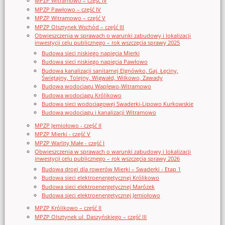
MPZP Witramowo – część IV
MPZP Pawłowo – część IV
MPZP Witramowo – część V
MPZP Olsztynek Wschód – część III
Obwieszczenia w sprawach o warunki zabudowy i lokalizacji
inwestycji celu publicznego – rok wszczęcia sprawy 2025
Budowa sieci niskiego napięcia Mierki
Budowa sieci niskiego napięcia Pawłowo
Budowa kanalizacji sanitarnej Elgnówko, Gaj, Łęciny,
Świętajny, Tolejny, Wigwałd, Wilkowo, Zawady
Budowa wodociągu Waplewo-Witramowo
Budowa wodociągu Królikowo
Budowa sieci wodociągowej Swaderki-Lipowo Kurkowskie
Budowa wodociągu i kanalizacji Witramowo
MPZP Jemiołowo - część II
MPZP Mierki - część V
MPZP Warlity Małe - część I
Obwieszczenia w sprawach o warunki zabudowy i lokalizacji
inwestycji celu publicznego – rok wszczęcia sprawy 2026
Budowa drogi dla rowerów Mierki – Swaderki - Etap 1
Budowa sieci elektroenergetycznej Królikowo
Budowa sieci elektroenergetycznej Marózek
Budowa sieci elektroenergetycznej Jemiołowo
MPZP Królikowo – część II
MPZP Olsztynek ul. Daszyńskiego – część III