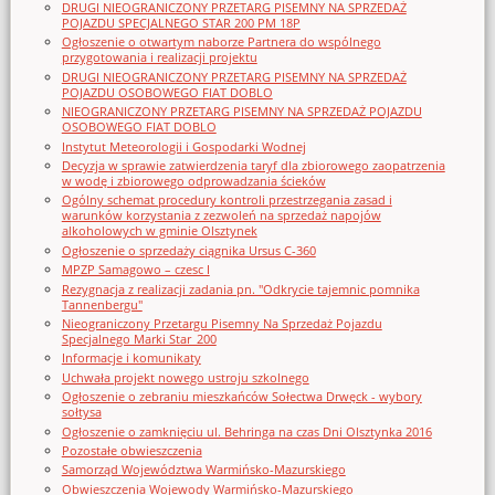
DRUGI NIEOGRANICZONY PRZETARG PISEMNY NA SPRZEDAŻ
POJAZDU SPECJALNEGO STAR 200 PM 18P
Ogłoszenie o otwartym naborze Partnera do wspólnego
przygotowania i realizacji projektu
DRUGI NIEOGRANICZONY PRZETARG PISEMNY NA SPRZEDAŻ
POJAZDU OSOBOWEGO FIAT DOBLO
NIEOGRANICZONY PRZETARG PISEMNY NA SPRZEDAŻ POJAZDU
OSOBOWEGO FIAT DOBLO
Instytut Meteorologii i Gospodarki Wodnej
Decyzja w sprawie zatwierdzenia taryf dla zbiorowego zaopatrzenia
w wodę i zbiorowego odprowadzania ścieków
Ogólny schemat procedury kontroli przestrzegania zasad i
warunków korzystania z zezwoleń na sprzedaż napojów
alkoholowych w gminie Olsztynek
Ogłoszenie o sprzedaży ciągnika Ursus C-360
MPZP Samagowo – czesc I
Rezygnacja z realizacji zadania pn. "Odkrycie tajemnic pomnika
Tannenbergu"
Nieograniczony Przetargu Pisemny Na Sprzedaż Pojazdu
Specjalnego Marki Star_200
Informacje i komunikaty
Uchwała projekt nowego ustroju szkolnego
Ogłoszenie o zebraniu mieszkańców Sołectwa Drwęck - wybory
sołtysa
Ogłoszenie o zamknięciu ul. Behringa na czas Dni Olsztynka 2016
Pozostałe obwieszczenia
Samorząd Województwa Warmińsko-Mazurskiego
Obwieszczenia Wojewody Warmińsko-Mazurskiego