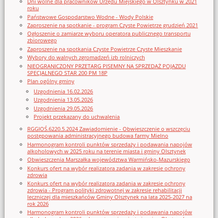
Dni wolne dla pracowników Urzędu Miejskiego w Olsztynku w 2021
roku
Państwowe Gospodarstwo Wodne - Wody Polskie
Zaproszenie na spotkanie - program Czyste Powietrze grudzień 2021
Ogłoszenie o zamiarze wyboru operatora publicznego transportu
zbiorowego
Zaproszenie na spotkania Czyste Powietrze Czyste Mieszkanie
Wybory do walnych zgromadzeń izb rolniczych
NIEOGRANICZONY PRZETARG PISEMNY NA SPRZEDAŻ POJAZDU
SPECJALNEGO STAR 200 PM 18P
Plan ogólny gminy
Uzgodnienia 16.02.2026
Uzgodnienia 13.05.2026
Uzgodnienia 29.05.2026
Projekt przekazany do uchwalenia
RGGIOŚ.6220.5.2024 Zawiadomienie - Obwieszczenie o wszczęciu
postępowania administracyjnego budowa farmy Mielno
Harmonogram kontroli punktów sprzedaży i podawania napojów
alkoholowych w 2025 roku na terenie miasta i gminy Olsztynek
Obwieszczenia Marszałka województwa Warmińsko-Mazurskiego
Konkurs ofert na wybór realizatora zadania w zakresie ochrony
zdrowia
Konkurs ofert na wybór realizatora zadania w zakresie ochrony
zdrowia - Program polityki zdrowotnej w zakresie rehabilitacji
leczniczej dla mieszkańców Gminy Olsztynek na lata 2025-2027 na
rok 2026
Harmonogram kontroli punktów sprzedaży i podawania napojów