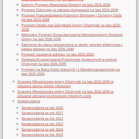
Gminny Program Wspierania Rodziny na lata 2024-2026
Program Osłonowy w zakresie dożywiania na lata 2024-2028
Program Przeciwdziałania Przemocy Domowej i Ochrony Osób
na lata 2023-2028
Program Opieki nad Zabytkami Gminy Olsztynek na lata 2025-
2028
Wieloletni Program Gospodarowania Mieszkaniowym Zasobem
Gminy na lata 2026-2030
Założenia do planu zaopatrzenia w ciepło, energię elektryczna i
paliwa gazowe na lata 2026-2040
Program usuwania azbestu na lata 2025-2032
Strategia Rozwiązywania Problemów Społecznych w gminie
Olsztynek na lata 2026-2035
Program na Rzecz Osób Starszych i z Niepełnosprawnością na
lata 2025-2030
Strategia Młodzieżowa gminy Olsztynek na lata 2026-2030 w
obszarze sportu wśród młodzieży
Strategia Młodzieżowa gminy Olsztynek na lata 2026-2030 w
obszarze zdrowia psychicznego młodych osób
Sprawozdania
Sprawozdania za rok 2020
Sprawozdania za rok 2021
Sprawozdania za rok 2022
Sprawozdania za rok 2023
Sprawozdania za rok 2024
Sprawozdania za rok 2025