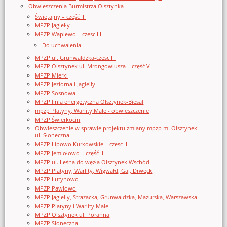
Obwieszczenia Burmistrza Olsztynka
Świętajny – część III
MPZP Jagiełły
MPZP Waplewo – czesc III
Do uchwalenia
MPZP ul. Grunwaldzka-czesc III
MPZP Olsztynek ul. Mrongowiusza – część V
MPZP Mierki
MPZP Jeziorna i Jagielly
MPZP Sosnowa
MPZP linia energetyczna Olsztynek-Biesal
mpzp Platyny, Warlity Małe - obwieszczenie
MPZP Świerkocin
Obwieszczenie w sprawie projektu zmiany mpzp m. Olsztynek
ul. Słoneczna
MPZP Lipowo Kurkowskie – czesc II
MPZP Jemiołowo – część II
MPZP ul. Leśna do węzła Olsztynek Wschód
MPZP Platyny, Warlity, Wigwałd, Gaj, Drwęck
MPZP Łutynowo
MPZP Pawłowo
MPZP Jagielly, Strazacka, Grunwaldzka, Mazurska, Warszawska
MPZP Platyny i Warlity Małe
MPZP Olsztynek ul. Poranna
MPZP Słoneczna