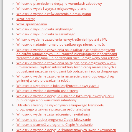
Wniosek o przeniesienie decyzji o warunkach zabudowy
Wniosek o wypis i wyrys z miejscowego planu
Wniosek o wydanie zaświadczenia o braku planu
Wzor_oferty
Wzor_sprawozdania
Wniosek o wykup lokalu użytkowego
Wniosek o wykup lokalu mieszkalnego
Wnisek o wydanie zezwolenia na wykreślenie hipoteki z KW
Wniosek o nadanie numeru porządkowego nieruchomości
Wniosek o wydanie zezwolenia na lokalizację w pasie drogowym
obiektów budowlanych lub urządzeń niezwiązanych z potrzebami
zarządzania drogami lub potrzebami ruchu drogowego oraz reklam
Wniosek o wydanie zezwolenia na zajęcie pasa drogowego w celu
umieszczenia urządzeń infrastruktury technicznej niezwiązanych z
potrzebami zarządzania drogami lub potrzebami ruchu drogowego
Wniosek o wydanie zezwolenia na zajęcie pasa drogowego drogi
gminnej w celu prowadzenia robót
Wniosek o uzgodnienie lokalizacji/przebudowy zjazdu
Wniosek o wydanie dowodu osobistego
Wniosek o wydanie decyzji o ustalenie lokalizacji inwestycji celu
publicznego albo warunków zabudowy
Udzielenia licencji na wykonywanie krajowego transportu
drogowego w zakresie przewozu osób taksówką
Wniosek o wydanie zaświadczenia o rewitalizacji
Wniosek o dotację z programu Ciepłe Mieszkanie
Wniosek o płatność z programu Ciepłe Mieszkanie
Wniosek o wydanie decyzji o środowiskowych uwarunkowaniach