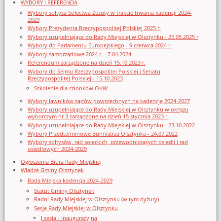
WYBORY I REFERENDA
Wybory sołtysa Sołectwa Zezuty w trakcie trwania kadencji 2024-
2029
Wybory Prezydenta Rzeczypospolitej Polskiej 2025 r.
Wybory uzupełniające do Rady Miejskiej w Olsztynku - 25.05.2025 r
Wybory do Parlamentu Europejskiego - 9 czerwca 2024 r.
Wybory samorządowe 2024 r. - 7.04.2024
Referendum zarządzone na dzień 15.10.2023 r.
Wybory do Sejmu Rzeczypospolitej Polskiej i Senatu
Rzeczypospolitej Polskiej - 15.10.2023
Szkolenie dla członków OKW
Wybory ławników sądów powszechnych na kadencję 2024-2027
Wybory uzupełniające do Rady Miejskiej w Olsztynku w okręgu
wyborczym nr 3 zarządzone na dzień 15 stycznia 2023 r.
Wybory uzupełniające do Rady Miejskiej w Olsztynku - 23.10.2022
Wybory Przedterminowe Burmistrza Olsztynka - 24.07.2022
Wybory sołtysów, rad sołeckich, przewodniczących osiedli i rad
osiedlowych 2024-2029
Ogłoszenia Biura Rady Miejskiej
Władze Gminy Olsztynek
Rada Miejska kadencja 2024-2029
Statut Gminy Olsztynek
Radni Rady Miejskiej w Olsztynku (w tym dyżury)
Sesje Rady Miejskiej w Olsztynku
I sesja - inauguracyjna