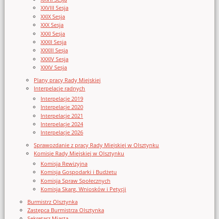
XXVIII Sesja
XXIX Sesja
XXX Sesja
XXXI Sesja
XXXII Sesja
XXXIII Sesja
XXXIV Sesja
XXXV Sesja
Plany pracy Rady Miejskiej
Interpelacje radnych
Interpelacje 2019
Interpelacje 2020
Interpelacje 2021
Interpelacje 2024
Interpelacje 2026
Sprawozdanie z pracy Rady Miejskiej w Olsztynku
Komisje Rady Miejskiej w Olsztynku
Komisja Rewizyjna
Komisja Gospodarki i Budżetu
Komisja Spraw Społecznych
Komisja Skarg, Wniosków i Petycji
Burmistrz Olsztynka
Zastępca Burmistrza Olsztynka
Sekretarz Miasta