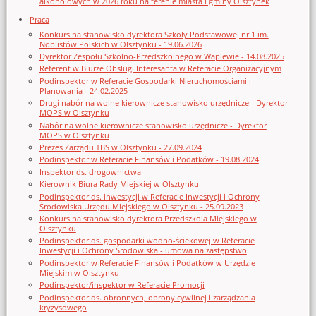
alkoholowych w 2026 roku na terenie miasta i gminy Olsztynek
Praca
Konkurs na stanowisko dyrektora Szkoły Podstawowej nr 1 im.
Noblistów Polskich w Olsztynku - 19.06.2026
Dyrektor Zespołu Szkolno-Przedszkolnego w Waplewie - 14.08.2025
Referent w Biurze Obsługi Interesanta w Referacie Organizacyjnym
Podinspektor w Referacie Gospodarki Nieruchomościami i
Planowania - 24.02.2025
Drugi nabór na wolne kierownicze stanowisko urzędnicze - Dyrektor
MOPS w Olsztynku
Nabór na wolne kierownicze stanowisko urzędnicze - Dyrektor
MOPS w Olsztynku
Prezes Zarządu TBS w Olsztynku - 27.09.2024
Podinspektor w Referacie Finansów i Podatków - 19.08.2024
Inspektor ds. drogownictwa
Kierownik Biura Rady Miejskiej w Olsztynku
Podinspektor ds. inwestycji w Referacie Inwestycji i Ochrony
Środowiska Urzędu Miejskiego w Olsztynku - 25.09.2023
Konkurs na stanowisko dyrektora Przedszkola Miejskiego w
Olsztynku
Podinspektor ds. gospodarki wodno-ściekowej w Referacie
Inwestycji i Ochrony Środowiska - umowa na zastępstwo
Podinspektor w Referacie Finansów i Podatków w Urzędzie
Miejskim w Olsztynku
Podinspektor/inspektor w Referacie Promocji
Podinspektor ds. obronnych, obrony cywilnej i zarządzania
kryzysowego