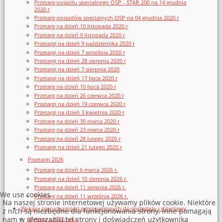
Przetarg pojazdu specjalnego OSP - STAR 200 na 14 grudnia
2020 r
Przetarg pojazdów specjalnych OSP na 04 grudnia 2020 r
Przetarg na dzień 10 listopada 2020 r
Przetarg na dzień 9 listopada 2020 r
Przetargi na dzień 9 października 2020 r
Przetargi na dzień 7 września 2020 r
Przetargi na dzień 28 sierpnia 2020 r
Przetargi na dzień 7 sierpnia 2020
Przetargi na dzień 17 lipca 2020 r
Przetarg na dzień 10 lipca 2020 r
Przetarg na dzień 26 czerwca 2020 r
Przetargi na dzień 19 czerwca 2020 r
Przetargi na dzień 3 kwietnia 2020 r
Przetarg na dzień 30 marca 2020 r
Przetarg na dzień 23 marca 2020 r
Przetarg na dzień 28 lutego 2020 r
Przetargi na dzień 21 lutego 2020 r
Przetargi 2026
Przetarg na dzień 6 marca 2026 r.
Przetargi na dzień 10 sierpnia 2026 r.
Przetarg na dzień 11 sierpnia 2026 r.
We use cookies
Przetarg na dzień 11 września 2026 r.
Na naszej stronie internetowej używamy plików cookie. Niektóre
Wykazy nieruchomości przeznaczonych do sprzedaży i dzierżawy
z nich są niezbędne dla funkcjonowania strony, inne pomagają
nam w ulepszaniu tej strony i doświadczeń użytkownika
Wykazy z 2026 roku