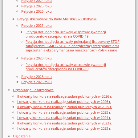
Petycje z 2024 roku
Petycje z 2025 roku
Petycje z 2026 roku
Petycje skierowane do Rady Miejskiej w Olsztynku
Petycje z 2021 roku
Petycja dot. podjęcia uchwały w sprawie gwarancji
producentów szczepionek na COVID-19
Petycja dot. podjęcia uchwały poierającej list otwarty STOP
zabójczenmu GMO - STOP niebezpiecznej szczepionce oraz
zaprzestania eksperymentu na mieszkańcach Polski i inne
Petycje z 2020 roku
Petycja dot. podjęcia uchwały w sprawie gwarancji
producentów szczepionek na COVID-19
Petycje z 2023 roku
Petycje z 2025 roku
Organizacje Pozarządowe
II otwarty konkurs na realizację zadań publicznych w 2026 r.
I otwarty konkurs na realizację zadań publicznych w 2026 r.
II otwarty konkurs na realizację zadań publicznych w 2025 r.
I otwarty konkurs na realizację zadań publicznych w 2025 r.
I otwarty konkurs na realizację zadań publicznych w 2024 r.
II otwarty konkurs na realizację zadań publicznych w 2023 r.
I otwarty konkurs na realizację zadań publicznych w 2023 r.
Ogłoszenia