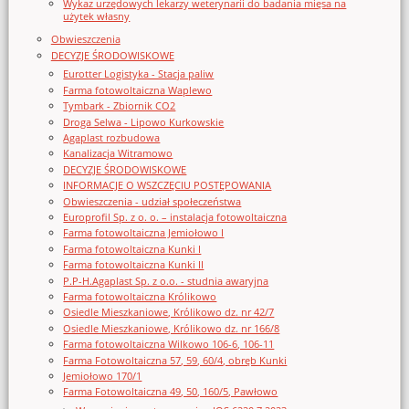
Wykaz urzędowych lekarzy weterynarii do badania mięsa na
użytek własny
Obwieszczenia
DECYZJE ŚRODOWISKOWE
Eurotter Logistyka - Stacja paliw
Farma fotowoltaiczna Waplewo
Tymbark - Zbiornik CO2
Droga Selwa - Lipowo Kurkowskie
Agaplast rozbudowa
Kanalizacja Witramowo
DECYZJE ŚRODOWISKOWE
INFORMACJE O WSZCZĘCIU POSTĘPOWANIA
Obwieszczenia - udział społeczeństwa
Europrofil Sp. z o. o. – instalacja fotowoltaiczna
Farma fotowoltaiczna Jemiołowo I
Farma fotowoltaiczna Kunki I
Farma fotowoltaiczna Kunki II
P.P-H.Agaplast Sp. z o.o. - studnia awaryjna
Farma fotowoltaiczna Królikowo
Osiedle Mieszkaniowe, Królikowo dz. nr 42/7
Osiedle Mieszkaniowe, Królikowo dz. nr 166/8
Farma fotowoltaiczna Wilkowo 106-6, 106-11
Farma Fotowoltaiczna 57, 59, 60/4, obręb Kunki
Jemiołowo 170/1
Farma Fotowoltaiczna 49, 50, 160/5, Pawłowo