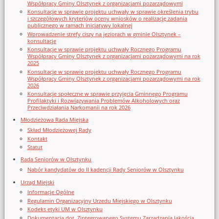
Współpracy Gminy Olsztynek z organizacjami pozarządowymi
Konsultacje w sprawie projektu uchwały w sprawie określenia trybu
i szczegółowych kryteriów oceny wniosków o realizację zadania
publicznego w ramach inicjatywy lokalnej
Wprowadzenie strefy ciszy na jeziorach w gminie Olsztynek –
konsultacje
Konsultacje w sprawie projektu uchwały Rocznego Programu
Współpracy Gminy Olsztynek z organizacjami pozarządowymi na rok
2025
Konsultacje w sprawie projektu uchwały Rocznego Programu
Współpracy Gminy Olsztynek z organizacjami pozarządowymi na rok
2026
Konsultacje społeczne w sprawie przyjęcia Gminnego Programu
Profilaktyki i Rozwiązywania Problemów Alkoholowych oraz
Przeciwdziałania Narkomanii na rok 2026
Młodzieżowa Rada Miejska
Skład Młodzieżowej Rady
Kontakt
Statut
Rada Seniorów w Olsztynku
Nabór kandydatów do II kadencji Rady Seniorów w Olsztynku
Urząd Miejski
Informacje Ogólne
Regulamin Organizacyjny Urzedu Miejskiego w Olsztynku
Kodeks etyki UM w Olsztynku
Dokumentacja dot. Zintegrowanego Systemu Zarządzania Jakością