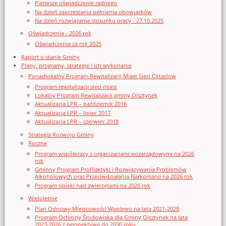
Pierwsze oświadczenie radnego
Na dzień zaprzestania pełnienia obowiązków
Na dzień rozwiązania stosunku pracy - 27.10.2025
Oświadczenia - 2026 rok
Oświadczenia za rok 2025
Raport o stanie Gminy
Plany, programy, strategie i ich wykonanie
Ponadlokalny Program Rewitalizacji Miast Sieci Cittaslow
Program rewitalizacji sieci miast
Lokalny Program Rewitalizacji gminy Olsztynek
Aktualizacja LPR – październik 2016
Aktualizacja LPR – lipiec 2017
Aktualizacja LPR – czerwiec 2018
Strategia Rozwoju Gminy
Roczne
Program współpracy z organizacjami pozarządowymi na 2026
rok
Gminny Program Profilaktyki i Rozwiązywania Problemów
Alkoholowych oraz Przeciwdziałania Narkomanii na 2026 rok
Program opieki nad zwierzętami na 2026 rok
Wieloletnie
Plan Odnowy Miejscowości Waplewo na lata 2021-2028
Program Ochrony Środowiska dla Gminy Olsztynek na lata
2023-2026 z perspektywą do 2030 roku