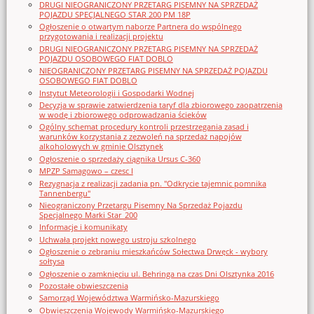
DRUGI NIEOGRANICZONY PRZETARG PISEMNY NA SPRZEDAŻ
POJAZDU SPECJALNEGO STAR 200 PM 18P
Ogłoszenie o otwartym naborze Partnera do wspólnego
przygotowania i realizacji projektu
DRUGI NIEOGRANICZONY PRZETARG PISEMNY NA SPRZEDAŻ
POJAZDU OSOBOWEGO FIAT DOBLO
NIEOGRANICZONY PRZETARG PISEMNY NA SPRZEDAŻ POJAZDU
OSOBOWEGO FIAT DOBLO
Instytut Meteorologii i Gospodarki Wodnej
Decyzja w sprawie zatwierdzenia taryf dla zbiorowego zaopatrzenia
w wodę i zbiorowego odprowadzania ścieków
Ogólny schemat procedury kontroli przestrzegania zasad i
warunków korzystania z zezwoleń na sprzedaż napojów
alkoholowych w gminie Olsztynek
Ogłoszenie o sprzedaży ciągnika Ursus C-360
MPZP Samagowo – czesc I
Rezygnacja z realizacji zadania pn. "Odkrycie tajemnic pomnika
Tannenbergu"
Nieograniczony Przetargu Pisemny Na Sprzedaż Pojazdu
Specjalnego Marki Star_200
Informacje i komunikaty
Uchwała projekt nowego ustroju szkolnego
Ogłoszenie o zebraniu mieszkańców Sołectwa Drwęck - wybory
sołtysa
Ogłoszenie o zamknięciu ul. Behringa na czas Dni Olsztynka 2016
Pozostałe obwieszczenia
Samorząd Województwa Warmińsko-Mazurskiego
Obwieszczenia Wojewody Warmińsko-Mazurskiego