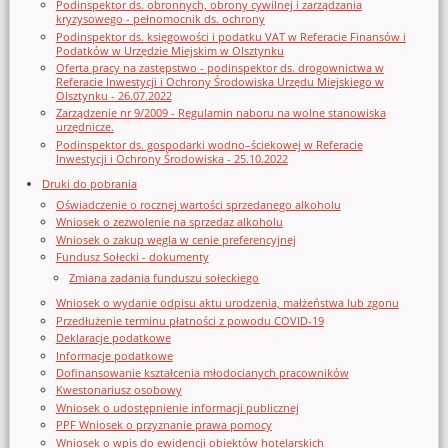
Podinspektor ds. obronnych, obrony cywilnej i zarządzania
kryzysowego - pełnomocnik ds. ochrony
Podinspektor ds. księgowości i podatku VAT w Referacie Finansów i
Podatków w Urzędzie Miejskim w Olsztynku
Oferta pracy na zastępstwo - podinspektor ds. drogownictwa w
Referacie Inwestycji i Ochrony Środowiska Urzędu Miejskiego w
Olsztynku - 26.07.2022
Zarządzenie nr 9/2009 - Regulamin naboru na wolne stanowiska
urzędnicze.
Podinspektor ds. gospodarki wodno–ściekowej w Referacie
Inwestycji i Ochrony Środowiska - 25.10.2022
Druki do pobrania
Oświadczenie o rocznej wartości sprzedanego alkoholu
Wniosek o zezwolenie na sprzedaz alkoholu
Wniosek o zakup węgla w cenie preferencyjnej
Fundusz Sołecki - dokumenty
Zmiana zadania funduszu sołeckiego
Wniosek o wydanie odpisu aktu urodzenia, małżeństwa lub zgonu
Przedłużenie terminu płatności z powodu COVID-19
Deklaracje podatkowe
Informacje podatkowe
Dofinansowanie kształcenia młodocianych pracowników
Kwestonariusz osobowy
Wniosek o udostępnienie informacji publicznej
PPF Wniosek o przyznanie prawa pomocy
Wniosek o wpis do ewidencji obiektów hotelarskich