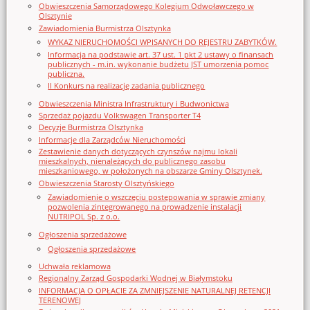
Obwieszczenia Samorządowego Kolegium Odwoławczego w
Olsztynie
Zawiadomienia Burmistrza Olsztynka
WYKAZ NIERUCHOMOŚCI WPISANYCH DO REJESTRU ZABYTKÓW.
Informacja na podstawie art. 37 ust. 1 pkt 2 ustawy o finansach
publicznych - m.in. wykonanie budżetu JST umorzenia pomoc
publiczna.
II Konkurs na realizację zadania publicznego
Obwieszczenia Ministra Infrastruktury i Budwonictwa
Sprzedaż pojazdu Volkswagen Transporter T4
Decyzje Burmistrza Olsztynka
Informacje dla Zarządców Nieruchomości
Zestawienie danych dotyczących czynszów najmu lokali
mieszkalnych, nienależących do publicznego zasobu
mieszkaniowego, w położonych na obszarze Gminy Olsztynek.
Obwieszczenia Starosty Olsztyńskiego
Zawiadomienie o wszczęciu postępowania w sprawie zmiany
pozwolenia zintegrowanego na prowadzenie instalacji
NUTRIPOL Sp. z o.o.
Ogłoszenia sprzedażowe
Ogłoszenia sprzedażowe
Uchwała reklamowa
Regionalny Zarząd Gospodarki Wodnej w Białymstoku
INFORMACJA O OPŁACIE ZA ZMNIEJSZENIE NATURALNEJ RETENCJI
TERENOWEJ