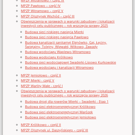
MPZP Witramowo – część IV
MPZP Pawłowo – część IV
MPZP Witramowo – część V
MPZP Olsztynek Wschód – część III
Obwieszczenia w sprawach o warunki zabudowy i lokalizacji
inwestycji celu publicznego – rok wszczęcia sprawy 2025
Budowa sieci niskiego napięcia Mierki
Budowa sieci niskiego napięcia Pawłowo
Budowa kanalizacji sanitarnej Elgnówko, Gaj, Łęciny,
Świętajny, Tolejny, Wigwałd, Wilkowo, Zawady
Budowa wodociągu Waplewo-Witramowo
Budowa wodociągu Królikowo
Budowa sieci wodociągowej Swaderki-Lipowo Kurkowskie
Budowa wodociągu i kanalizacji Witramowo
MPZP Jemiołowo - część II
MPZP Mierki - część V
MPZP Warlity Małe - część I
Obwieszczenia w sprawach o warunki zabudowy i lokalizacji
inwestycji celu publicznego – rok wszczęcia sprawy 2026
Budowa drogi dla rowerów Mierki – Swaderki - Etap 1
Budowa sieci elektroenergetycznej Królikowo
Budowa sieci elektroenergetycznej Marózek
Budowa sieci elektroenergetycznej Jemiołowo
MPZP Królikowo – część II
MPZP Olsztynek ul. Daszyńskiego – część III