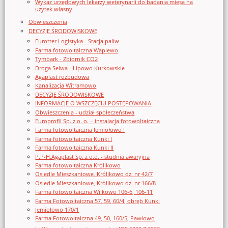
Wykaz urzędowych lekarzy weterynarii do badania mięsa na
użytek własny
Obwieszczenia
DECYZJE ŚRODOWISKOWE
Eurotter Logistyka - Stacja paliw
Farma fotowoltaiczna Waplewo
Tymbark - Zbiornik CO2
Droga Selwa - Lipowo Kurkowskie
Agaplast rozbudowa
Kanalizacja Witramowo
DECYZJE ŚRODOWISKOWE
INFORMACJE O WSZCZĘCIU POSTĘPOWANIA
Obwieszczenia - udział społeczeństwa
Europrofil Sp. z o. o. – instalacja fotowoltaiczna
Farma fotowoltaiczna Jemiołowo I
Farma fotowoltaiczna Kunki I
Farma fotowoltaiczna Kunki II
P.P-H.Agaplast Sp. z o.o. - studnia awaryjna
Farma fotowoltaiczna Królikowo
Osiedle Mieszkaniowe, Królikowo dz. nr 42/7
Osiedle Mieszkaniowe, Królikowo dz. nr 166/8
Farma fotowoltaiczna Wilkowo 106-6, 106-11
Farma Fotowoltaiczna 57, 59, 60/4, obręb Kunki
Jemiołowo 170/1
Farma Fotowoltaiczna 49, 50, 160/5, Pawłowo