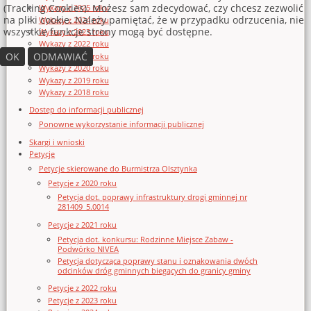
(Tracking Cookies). Możesz sam zdecydować, czy chcesz zezwolić
Wykazy z 2025 roku
na pliki cookie. Należy pamiętać, że w przypadku odrzucenia, nie
Wykazy z 2024 roku
wszystkie funkcje strony mogą być dostępne.
Wykazy z 2023 roku
Wykazy z 2022 roku
OK
ODMAWIAĆ
Wykazy z 2021 roku
Wykazy z 2020 roku
Wykazy z 2019 roku
Wykazy z 2018 roku
Dostęp do informacji publicznej
Ponowne wykorzystanie informacji publicznej
Skargi i wnioski
Petycje
Petycje skierowane do Burmistrza Olsztynka
Petycje z 2020 roku
Petycja dot. poprawy infrastruktury drogi gminnej nr
281409_5.0014
Petycje z 2021 roku
Petycja dot. konkursu: Rodzinne Miejsce Zabaw -
Podwórko NIVEA
Petycja dotycząca poprawy stanu i oznakowania dwóch
odcinków dróg gminnych biegących do granicy gminy
Petycje z 2022 roku
Petycje z 2023 roku