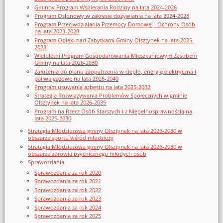
Gminny Program Wspierania Rodziny na lata 2024-2026
Program Osłonowy w zakresie dożywiania na lata 2024-2028
Program Przeciwdziałania Przemocy Domowej i Ochrony Osób
na lata 2023-2028
Program Opieki nad Zabytkami Gminy Olsztynek na lata 2025-
2028
Wieloletni Program Gospodarowania Mieszkaniowym Zasobem
Gminy na lata 2026-2030
Założenia do planu zaopatrzenia w ciepło, energię elektryczna i
paliwa gazowe na lata 2026-2040
Program usuwania azbestu na lata 2025-2032
Strategia Rozwiązywania Problemów Społecznych w gminie
Olsztynek na lata 2026-2035
Program na Rzecz Osób Starszych i z Niepełnosprawnością na
lata 2025-2030
Strategia Młodzieżowa gminy Olsztynek na lata 2026-2030 w
obszarze sportu wśród młodzieży
Strategia Młodzieżowa gminy Olsztynek na lata 2026-2030 w
obszarze zdrowia psychicznego młodych osób
Sprawozdania
Sprawozdania za rok 2020
Sprawozdania za rok 2021
Sprawozdania za rok 2022
Sprawozdania za rok 2023
Sprawozdania za rok 2024
Sprawozdania za rok 2025