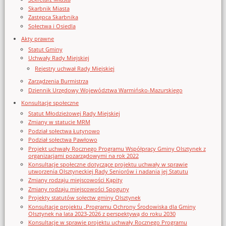
Skarbnik Miasta
Zastępca Skarbnika
Sołectwa i Osiedla
Akty prawne
Statut Gminy
Uchwały Rady Miejskiej
Rejestry uchwał Rady Miejskiej
Zarządzenia Burmistrza
Dziennik Urzędowy Województwa Warmińsko-Mazurskiego
Konsultacje społeczne
Statut Młodzieżowej Rady Miejskiej
Zmiany w statucie MRM
Podział sołectwa Łutynowo
Podział sołectwa Pawłowo
Projekt uchwały Rocznego Programu Współpracy Gminy Olsztynek z
organizacjami pozarządowymi na rok 2022
Konsultacje społeczne dotyczące projektu uchwały w sprawie
utworzenia Olsztyneckiej Rady Seniorów i nadania jej Statutu
Zmiany rodzaju miejscowości Kąpity
Zmiany rodzaju miejscowości Spoguny
Projekty statutów sołectw gminy Olsztynek
Konsultacje projektu „Programu Ochrony Środowiska dla Gminy
Olsztynek na lata 2023-2026 z perspektywą do roku 2030
Konsultacje w sprawie projektu uchwały Rocznego Programu