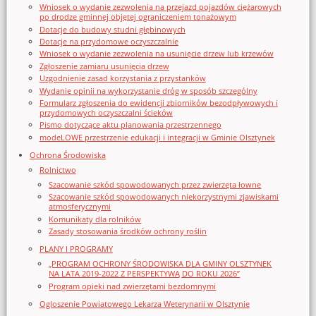
Wniosek o wydanie zezwolenia na przejazd pojazdów ciężarowych
po drodze gminnej objętej ograniczeniem tonażowym
Dotacje do budowy studni głębinowych
Dotacje na przydomowe oczyszczalnie
Wniosek o wydanie zezwolenia na usunięcie drzew lub krzewów
Zgłoszenie zamiaru usunięcia drzew
Uzgodnienie zasad korzystania z przystanków
Wydanie opinii na wykorzystanie dróg w sposób szczególny
Formularz zgłoszenia do ewidencji zbiorników bezodpływowych i
przydomowych oczyszczalni ścieków
Pismo dotyczące aktu planowania przestrzennego
modeLOWE przestrzenie edukacji i integracji w Gminie Olsztynek
Ochrona Środowiska
Rolnictwo
Szacowanie szkód spowodowanych przez zwierzęta łowne
Szacowanie szkód spowodowanych niekorzystnymi zjawiskami
atmosferycznymi
Komunikaty dla rolników
Zasady stosowania środków ochrony roślin
PLANY I PROGRAMY
„PROGRAM OCHRONY ŚRODOWISKA DLA GMINY OLSZTYNEK
NA LATA 2019-2022 Z PERSPEKTYWĄ DO ROKU 2026”
Program opieki nad zwierzętami bezdomnymi
Ogloszenie Powiatowego Lekarza Weterynarii w Olsztynie