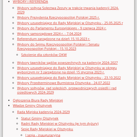
WYBORY I REFERENDA
Wybory sołtysa Sołectwa Zezuty w trakcie trwania kadencji 2024-
2029
Wybory Prezydenta Rzeczypospolitej Polskiej 2025 r.
Wybory uzupełniające do Rady Miejskiej w Olsztynku - 25.05.2025 r
Wybory do Parlamentu Europejskiego - 9 czerwca 2024 r.
Wybory samorządowe 2024 r. - 7.04.2024
Referendum zarządzone na dzień 15.10.2023 r.
Wybory do Sejmu Rzeczypospolitej Polskiej i Senatu
Rzeczypospolitej Polskiej - 15.10.2023
Szkolenie dla członków OKW
Wybory ławników sądów powszechnych na kadencję 2024-2027
Wybory uzupełniające do Rady Miejskiej w Olsztynku w okręgu
wyborczym nr 3 zarządzone na dzień 15 stycznia 2023 r.
Wybory uzupełniające do Rady Miejskiej w Olsztynku - 23.10.2022
Wybory Przedterminowe Burmistrza Olsztynka - 24.07.2022
Wybory sołtysów, rad sołeckich, przewodniczących osiedli i rad
osiedlowych 2024-2029
Ogłoszenia Biura Rady Miejskiej
Władze Gminy Olsztynek
Rada Miejska kadencja 2024-2029
Statut Gminy Olsztynek
Radni Rady Miejskiej w Olsztynku (w tym dyżury)
Sesje Rady Miejskiej w Olsztynku
I sesja - inauguracyjna