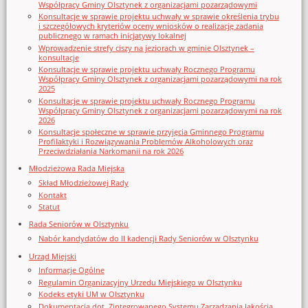
Współpracy Gminy Olsztynek z organizacjami pozarządowymi
Konsultacje w sprawie projektu uchwały w sprawie określenia trybu
i szczegółowych kryteriów oceny wniosków o realizację zadania
publicznego w ramach inicjatywy lokalnej
Wprowadzenie strefy ciszy na jeziorach w gminie Olsztynek –
konsultacje
Konsultacje w sprawie projektu uchwały Rocznego Programu
Współpracy Gminy Olsztynek z organizacjami pozarządowymi na rok
2025
Konsultacje w sprawie projektu uchwały Rocznego Programu
Współpracy Gminy Olsztynek z organizacjami pozarządowymi na rok
2026
Konsultacje społeczne w sprawie przyjęcia Gminnego Programu
Profilaktyki i Rozwiązywania Problemów Alkoholowych oraz
Przeciwdziałania Narkomanii na rok 2026
Młodzieżowa Rada Miejska
Skład Młodzieżowej Rady
Kontakt
Statut
Rada Seniorów w Olsztynku
Nabór kandydatów do II kadencji Rady Seniorów w Olsztynku
Urząd Miejski
Informacje Ogólne
Regulamin Organizacyjny Urzedu Miejskiego w Olsztynku
Kodeks etyki UM w Olsztynku
Dokumentacja dot. Zintegrowanego Systemu Zarządzania Jakością