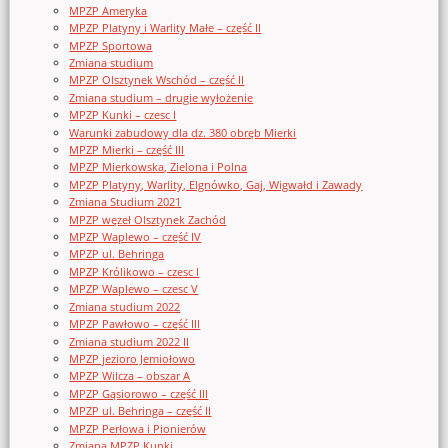
MPZP Ameryka
MPZP Platyny i Warlity Małe – część II
MPZP Sportowa
Zmiana studium
MPZP Olsztynek Wschód – część II
Zmiana studium – drugie wyłożenie
MPZP Kunki – czesc I
Warunki zabudowy dla dz. 380 obręb Mierki
MPZP Mierki – część III
MPZP Mierkowska, Zielona i Polna
MPZP Platyny, Warlity, Elgnówko, Gaj, Wigwałd i Zawady
Zmiana Studium 2021
MPZP węzeł Olsztynek Zachód
MPZP Waplewo – część IV
MPZP ul. Behringa
MPZP Królikowo – czesc I
MPZP Waplewo – czesc V
Zmiana studium 2022
MPZP Pawłowo – część III
Zmiana studium 2022 II
MPZP jezioro Jemiołowo
MPZP Wilcza – obszar A
MPZP Gąsiorowo – część III
MPZP ul. Behringa – część II
MPZP Perłowa i Pionierów
Zmiana MPZP Kunki