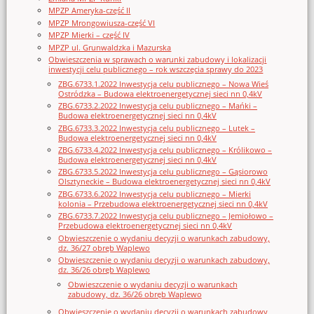
MPZP Ameryka-część II
MPZP Mrongowiusza-część VI
MPZP Mierki – część IV
MPZP ul. Grunwaldzka i Mazurska
Obwieszczenia w sprawach o warunki zabudowy i lokalizacji
inwestycji celu publicznego – rok wszczęcia sprawy do 2023
ZBG.6733.1.2022 Inwestycja celu publicznego – Nowa Wieś
Ostródzka – Budowa elektroenergetycznej sieci nn 0,4kV
ZBG.6733.2.2022 Inwestycja celu publicznego – Mańki –
Budowa elektroenergetycznej sieci nn 0,4kV
ZBG.6733.3.2022 Inwestycja celu publicznego – Lutek –
Budowa elektroenergetycznej sieci nn 0,4kV
ZBG.6733.4.2022 Inwestycja celu publicznego – Królikowo –
Budowa elektroenergetycznej sieci nn 0,4kV
ZBG.6733.5.2022 Inwestycja celu publicznego – Gąsiorowo
Olsztyneckie – Budowa elektroenergetycznej sieci nn 0,4kV
ZBG.6733.6.2022 Inwestycja celu publicznego – Mierki
kolonia – Przebudowa elektroenergetycznej sieci nn 0,4kV
ZBG.6733.7.2022 Inwestycja celu publicznego – Jemiołowo –
Przebudowa elektroenergetycznej sieci nn 0,4kV
Obwieszczenie o wydaniu decyzji o warunkach zabudowy,
dz. 36/27 obręb Waplewo
Obwieszczenie o wydaniu decyzji o warunkach zabudowy,
dz. 36/26 obręb Waplewo
Obwieszczenie o wydaniu decyzji o warunkach
zabudowy, dz. 36/26 obręb Waplewo
Obwieszczenie o wydaniu decyzji o warunkach zabudowy,