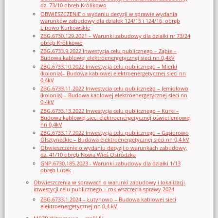
dz. 73/10 obręb Królikowo
OBWIESZCZENIE o wydaniu decyzji w sprawie wydania
warunków zabudowy dla działek 124/15 i 124/16, obręb
Lipowo Kurkowskie
ZBG.6730.129.2021 – Warunki zabudowy dla działki nr 73/24
obręb Królikowo
ZBG.6733.9.2022 Inwestycja celu publicznego – Ząbie –
Budowa kablowej elektroenergetycznej sieci nn 0,4kV
ZBG.6733.10.2022 Inwestycja celu publicznego – Mierki
(kolonia)– Budowa kablowej elektroenergetycznej sieci nn
0,4kV
ZBG.6733.11.2022 Inwestycja celu publicznego – Jemiołowo
(kolonia) – Budowa kablowej elektroenergetycznej sieci nn
0,4kV
ZBG.6733.13.2022 Inwestycja celu publicznego – Kurki –
Budowa kablowej sieci elektroenergetycznej oświetleniowej
nn 0,4kV
ZBG.6733.17.2022 Inwestycja celu publicznego – Gąsiorowo
Olsztyneckie – Budowa elektroenergetycznej sieci nn 0,4 kV
Obwieszczenie o wydaniu decyzji o warunkach zabudowy,
dz. 41/10 obręb Nowa Wieś Ostródzka
GNP.6730.185.2023 - Warunki zabudowy dla działki 1/13
obręb Lutek
Obwieszczenia w sprawach o warunki zabudowy i lokalizacji
inwestycji celu publicznego – rok wszczęcia sprawy 2024
ZBG.6733.1.2024 – Łutynowo – Budowa kablowej sieci
elektroenergetycznej nn 0,4 kV