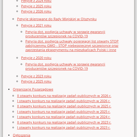
Petycje z 2024 roku
Petycje z 2025 roku
Petycje z 2026 roku
Petycje skierowane do Rady Miejskiej w Olsztynku
Petycje z 2021 roku
Petycja dot. podjęcia uchwały w sprawie gwarancji
producentów szczepionek na COVID-19
Petycja dot. podjęcia uchwały poierającej list otwarty STOP
zabójczenmu GMO - STOP niebezpiecznej szczepionce oraz
zaprzestania eksperymentu na mieszkańcach Polski i inne
Petycje z 2020 roku
Petycja dot. podjęcia uchwały w sprawie gwarancji
producentów szczepionek na COVID-19
Petycje z 2023 roku
Petycje z 2025 roku
Organizacje Pozarządowe
II otwarty konkurs na realizację zadań publicznych w 2026 r.
I otwarty konkurs na realizację zadań publicznych w 2026 r.
II otwarty konkurs na realizację zadań publicznych w 2025 r.
I otwarty konkurs na realizację zadań publicznych w 2025 r.
I otwarty konkurs na realizację zadań publicznych w 2024 r.
II otwarty konkurs na realizację zadań publicznych w 2023 r.
I otwarty konkurs na realizację zadań publicznych w 2023 r.
Ogłoszenia