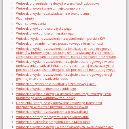
Wniosek o przeniesienie decyzji o warunkach zabudowy
Wniosek o wypis i wyrys z miejscowego planu
Wniosek o wydanie zaświadczenia o braku planu
Wzor_oferty
Wzor_sprawozdania
Wniosek o wykup lokalu użytkowego
Wniosek o wykup lokalu mieszkalnego
Wnisek o wydanie zezwolenia na wykreślenie hipoteki z KW
Wniosek o nadanie numeru porządkowego nieruchomości
Wniosek o wydanie zezwolenia na lokalizację w pasie drogowym
obiektów budowlanych lub urządzeń niezwiązanych z potrzebami
zarządzania drogami lub potrzebami ruchu drogowego oraz reklam
Wniosek o wydanie zezwolenia na zajęcie pasa drogowego w celu
umieszczenia urządzeń infrastruktury technicznej niezwiązanych z
potrzebami zarządzania drogami lub potrzebami ruchu drogowego
Wniosek o wydanie zezwolenia na zajęcie pasa drogowego drogi
gminnej w celu prowadzenia robót
Wniosek o uzgodnienie lokalizacji/przebudowy zjazdu
Wniosek o wydanie dowodu osobistego
Wniosek o wydanie decyzji o ustalenie lokalizacji inwestycji celu
publicznego albo warunków zabudowy
Udzielenia licencji na wykonywanie krajowego transportu
drogowego w zakresie przewozu osób taksówką
Wniosek o wydanie zaświadczenia o rewitalizacji
Wniosek o dotację z programu Ciepłe Mieszkanie
Wniosek o płatność z programu Ciepłe Mieszkanie
Wniosek o wydanie decyzji o środowiskowych uwarunkowaniach