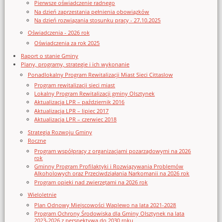
Pierwsze oświadczenie radnego
Na dzień zaprzestania pełnienia obowiązków
Na dzień rozwiązania stosunku pracy - 27.10.2025
Oświadczenia - 2026 rok
Oświadczenia za rok 2025
Raport o stanie Gminy
Plany, programy, strategie i ich wykonanie
Ponadlokalny Program Rewitalizacji Miast Sieci Cittaslow
Program rewitalizacji sieci miast
Lokalny Program Rewitalizacji gminy Olsztynek
Aktualizacja LPR – październik 2016
Aktualizacja LPR – lipiec 2017
Aktualizacja LPR – czerwiec 2018
Strategia Rozwoju Gminy
Roczne
Program współpracy z organizacjami pozarządowymi na 2026
rok
Gminny Program Profilaktyki i Rozwiązywania Problemów
Alkoholowych oraz Przeciwdziałania Narkomanii na 2026 rok
Program opieki nad zwierzętami na 2026 rok
Wieloletnie
Plan Odnowy Miejscowości Waplewo na lata 2021-2028
Program Ochrony Środowiska dla Gminy Olsztynek na lata
2023-2026 z perspektywą do 2030 roku