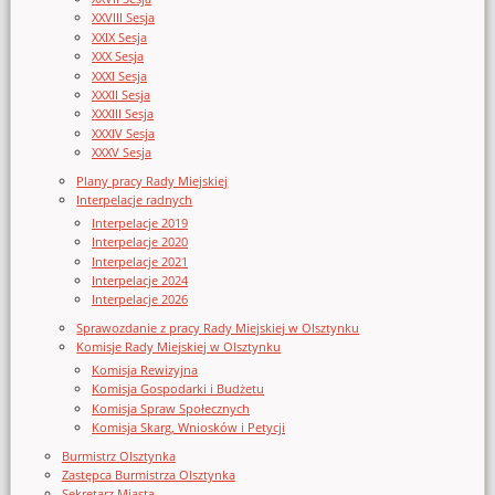
XXVIII Sesja
XXIX Sesja
XXX Sesja
XXXI Sesja
XXXII Sesja
XXXIII Sesja
XXXIV Sesja
XXXV Sesja
Plany pracy Rady Miejskiej
Interpelacje radnych
Interpelacje 2019
Interpelacje 2020
Interpelacje 2021
Interpelacje 2024
Interpelacje 2026
Sprawozdanie z pracy Rady Miejskiej w Olsztynku
Komisje Rady Miejskiej w Olsztynku
Komisja Rewizyjna
Komisja Gospodarki i Budżetu
Komisja Spraw Społecznych
Komisja Skarg, Wniosków i Petycji
Burmistrz Olsztynka
Zastępca Burmistrza Olsztynka
Sekretarz Miasta