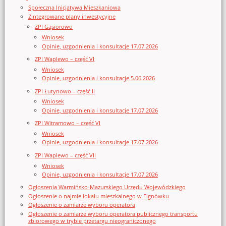
Społeczna Inicjatywa Mieszkaniowa
Zintegrowane plany inwestycyjne
ZPI Gąsiorowo
Wniosek
Opinie, uzgodnienia i konsultacje 17.07.2026
ZPI Waplewo – część VI
Wniosek
Opinie, uzgodnienia i konsultacje 5.06.2026
ZPI Łutynowo – część II
Wniosek
Opinie, uzgodnienia i konsultacje 17.07.2026
ZPI Witramowo – część VI
Wniosek
Opinie, uzgodnienia i konsultacje 17.07.2026
ZPI Waplewo – część VII
Wniosek
Opinie, uzgodnienia i konsultacje 17.07.2026
Ogłoszenia Warmińsko-Mazurskiego Urzędu Wojewódzkiego
Ogłoszenie o najmie lokalu mieszkalnego w Elgnówku
Ogłoszenie o zamiarze wyboru operatora
Ogłoszenie o zamiarze wyboru operatora publicznego transportu
zbiorowego w trybie przetargu nieograniczonego