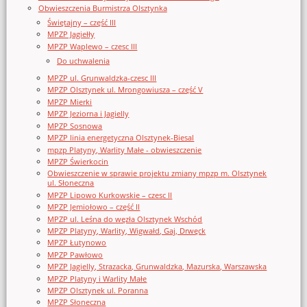
Obwieszczenia Burmistrza Olsztynka
Świętajny – część III
MPZP Jagiełły
MPZP Waplewo – czesc III
Do uchwalenia
MPZP ul. Grunwaldzka-czesc III
MPZP Olsztynek ul. Mrongowiusza – część V
MPZP Mierki
MPZP Jeziorna i Jagielly
MPZP Sosnowa
MPZP linia energetyczna Olsztynek-Biesal
mpzp Platyny, Warlity Małe - obwieszczenie
MPZP Świerkocin
Obwieszczenie w sprawie projektu zmiany mpzp m. Olsztynek
ul. Słoneczna
MPZP Lipowo Kurkowskie – czesc II
MPZP Jemiołowo – część II
MPZP ul. Leśna do węzła Olsztynek Wschód
MPZP Platyny, Warlity, Wigwałd, Gaj, Drwęck
MPZP Łutynowo
MPZP Pawłowo
MPZP Jagielly, Strazacka, Grunwaldzka, Mazurska, Warszawska
MPZP Platyny i Warlity Małe
MPZP Olsztynek ul. Poranna
MPZP Słoneczna