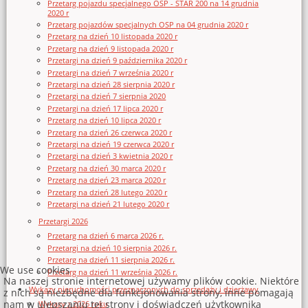
Przetarg pojazdu specjalnego OSP - STAR 200 na 14 grudnia
2020 r
Przetarg pojazdów specjalnych OSP na 04 grudnia 2020 r
Przetarg na dzień 10 listopada 2020 r
Przetarg na dzień 9 listopada 2020 r
Przetargi na dzień 9 października 2020 r
Przetargi na dzień 7 września 2020 r
Przetargi na dzień 28 sierpnia 2020 r
Przetargi na dzień 7 sierpnia 2020
Przetargi na dzień 17 lipca 2020 r
Przetarg na dzień 10 lipca 2020 r
Przetarg na dzień 26 czerwca 2020 r
Przetargi na dzień 19 czerwca 2020 r
Przetargi na dzień 3 kwietnia 2020 r
Przetarg na dzień 30 marca 2020 r
Przetarg na dzień 23 marca 2020 r
Przetarg na dzień 28 lutego 2020 r
Przetargi na dzień 21 lutego 2020 r
Przetargi 2026
Przetarg na dzień 6 marca 2026 r.
Przetargi na dzień 10 sierpnia 2026 r.
Przetarg na dzień 11 sierpnia 2026 r.
We use cookies
Przetarg na dzień 11 września 2026 r.
Na naszej stronie internetowej używamy plików cookie. Niektóre
Wykazy nieruchomości przeznaczonych do sprzedaży i dzierżawy
z nich są niezbędne dla funkcjonowania strony, inne pomagają
nam w ulepszaniu tej strony i doświadczeń użytkownika
Wykazy z 2026 roku