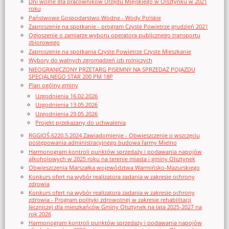
Dni wolne dla pracowników Urzędu Miejskiego w Olsztynku w 2021
roku
Państwowe Gospodarstwo Wodne - Wody Polskie
Zaproszenie na spotkanie - program Czyste Powietrze grudzień 2021
Ogłoszenie o zamiarze wyboru operatora publicznego transportu
zbiorowego
Zaproszenie na spotkania Czyste Powietrze Czyste Mieszkanie
Wybory do walnych zgromadzeń izb rolniczych
NIEOGRANICZONY PRZETARG PISEMNY NA SPRZEDAŻ POJAZDU
SPECJALNEGO STAR 200 PM 18P
Plan ogólny gminy
Uzgodnienia 16.02.2026
Uzgodnienia 13.05.2026
Uzgodnienia 29.05.2026
Projekt przekazany do uchwalenia
RGGIOŚ.6220.5.2024 Zawiadomienie - Obwieszczenie o wszczęciu
postępowania administracyjnego budowa farmy Mielno
Harmonogram kontroli punktów sprzedaży i podawania napojów
alkoholowych w 2025 roku na terenie miasta i gminy Olsztynek
Obwieszczenia Marszałka województwa Warmińsko-Mazurskiego
Konkurs ofert na wybór realizatora zadania w zakresie ochrony
zdrowia
Konkurs ofert na wybór realizatora zadania w zakresie ochrony
zdrowia - Program polityki zdrowotnej w zakresie rehabilitacji
leczniczej dla mieszkańców Gminy Olsztynek na lata 2025-2027 na
rok 2026
Harmonogram kontroli punktów sprzedaży i podawania napojów