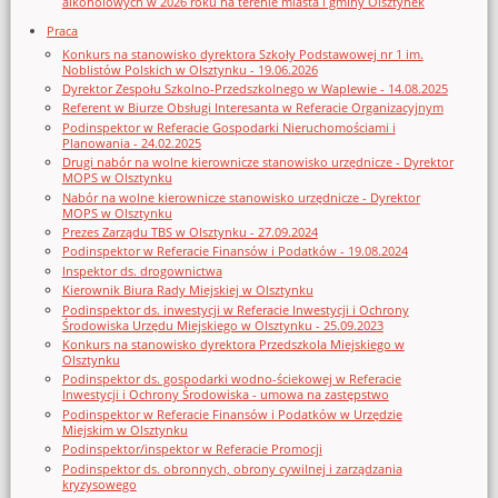
alkoholowych w 2026 roku na terenie miasta i gminy Olsztynek
Praca
Konkurs na stanowisko dyrektora Szkoły Podstawowej nr 1 im.
Noblistów Polskich w Olsztynku - 19.06.2026
Dyrektor Zespołu Szkolno-Przedszkolnego w Waplewie - 14.08.2025
Referent w Biurze Obsługi Interesanta w Referacie Organizacyjnym
Podinspektor w Referacie Gospodarki Nieruchomościami i
Planowania - 24.02.2025
Drugi nabór na wolne kierownicze stanowisko urzędnicze - Dyrektor
MOPS w Olsztynku
Nabór na wolne kierownicze stanowisko urzędnicze - Dyrektor
MOPS w Olsztynku
Prezes Zarządu TBS w Olsztynku - 27.09.2024
Podinspektor w Referacie Finansów i Podatków - 19.08.2024
Inspektor ds. drogownictwa
Kierownik Biura Rady Miejskiej w Olsztynku
Podinspektor ds. inwestycji w Referacie Inwestycji i Ochrony
Środowiska Urzędu Miejskiego w Olsztynku - 25.09.2023
Konkurs na stanowisko dyrektora Przedszkola Miejskiego w
Olsztynku
Podinspektor ds. gospodarki wodno-ściekowej w Referacie
Inwestycji i Ochrony Środowiska - umowa na zastępstwo
Podinspektor w Referacie Finansów i Podatków w Urzędzie
Miejskim w Olsztynku
Podinspektor/inspektor w Referacie Promocji
Podinspektor ds. obronnych, obrony cywilnej i zarządzania
kryzysowego