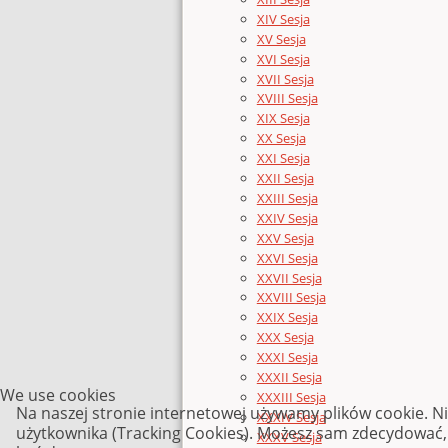
XIV Sesja
XV Sesja
XVI Sesja
XVII Sesja
XVIII Sesja
XIX Sesja
XX Sesja
XXI Sesja
XXII Sesja
XXIII Sesja
XXIV Sesja
XXV Sesja
XXVI Sesja
XXVII Sesja
XXVIII Sesja
XXIX Sesja
XXX Sesja
XXXI Sesja
XXXII Sesja
We use cookies
XXXIII Sesja
Na naszej stronie internetowej używamy plików cookie. N
XXXIV Sesja
użytkownika (Tracking Cookies). Możesz sam zdecydować, c
XXXV Sesja