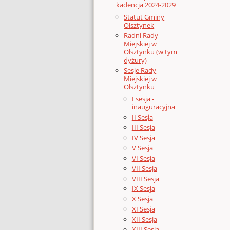
kadencja 2024-2029
Statut Gminy
Olsztynek
Radni Rady
Miejskiej w
Olsztynku (w tym
dyżury)
Sesje Rady
Miejskiej w
Olsztynku
I sesja -
inauguracyjna
II Sesja
III Sesja
IV Sesja
V Sesja
VI Sesja
VII Sesja
VIII Sesja
IX Sesja
X Sesja
XI Sesja
XII Sesja
XIII Sesja