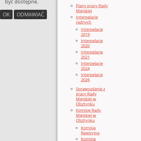
być dostępne.
Plany pracy Rady
Miejskiej
OK
ODMAWIAĆ
Interpelacje
radnych
Interpelacje
2019
Interpelacje
2020
Interpelacje
2021
Interpelacje
2024
Interpelacje
2026
Sprawozdanie z
pracy Rady
Miejskiej w
Olsztynku
Komisje Rady
Miejskiej w
Olsztynku
Komisja
Rewizyjna
Komisja