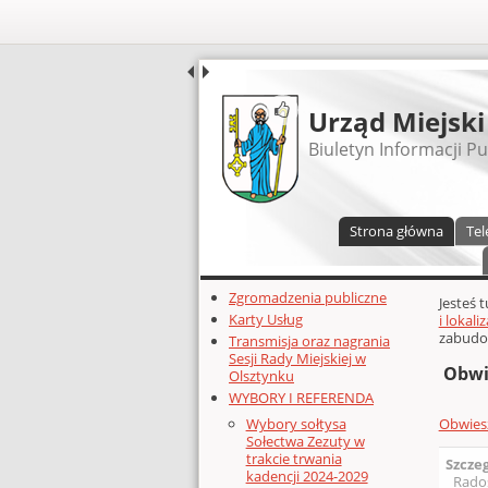
UDOSTĘPNIJ
Urząd Miejski
Biuletyn Informacji Pu
Menu główne
Strona główna
Tel
Dodatkowe zasoby (lewa kolumn
Zgromadzenia publiczne
Głównej 
Jesteś 
Karty Usług
i lokal
zabudo
Transmisja oraz nagrania
Sesji Rady Miejskiej w
Obwi
Olsztynku
WYBORY I REFERENDA
Obwiesz
Wybory sołtysa
Sołectwa Zezuty w
trakcie trwania
Szcze
kadencji 2024-2029
Rado