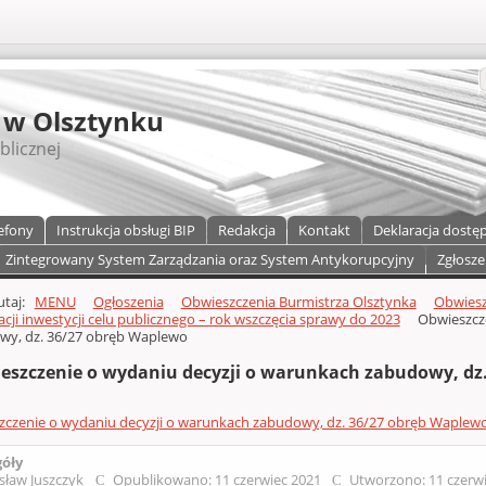
S
 w Olsztynku
blicznej
efony
Instrukcja obsługi BIP
Redakcja
Kontakt
Deklaracja dostę
Zintegrowany System Zarządzania oraz System Antykorupcyjny
Zgłosze
a)
zawartości
tutaj:
MENU
Ogłoszenia
Obwieszczenia Burmistrza Olsztynka
Obwiesz
izacji inwestycji celu publicznego – rok wszczęcia sprawy do 2023
Obwieszcz
wy, dz. 36/27 obręb Waplewo
eszczenie o wydaniu decyzji o warunkach zabudowy, dz
czenie o wydaniu decyzji o warunkach zabudowy, dz. 36/27 obręb Waplew
góły
sław Juszczyk
Opublikowano: 11 czerwiec 2021
Utworzono: 11 czerw