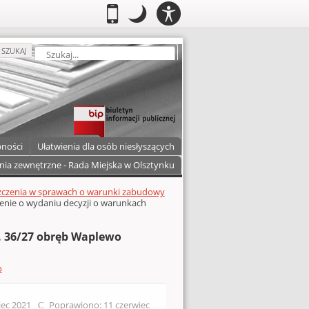
PANEL
.
Przełącz do wersji mobilnej
.
Tryb nocny: Ten tryb ustawia niski
.
Mobilny
Tryb
DOSTĘPNOŚCI
nocny
zukaj
SZUKAJ
pności
Ułatwienia dla osób niesłyszących
nia zewnętrzne - Rada Miejska w Olsztynku
czenia w sprawach o warunki zabudowy
enie o wydaniu decyzji o warunkach
. 36/27 obręb Waplewo
o
iec 2021
Poprawiono: 11 czerwiec