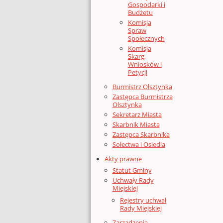
Gospodarki i
Budżetu
Komisja
Spraw
Społecznych
Komisja
Skarg,
Wniosków i
Petycji
Burmistrz Olsztynka
Zastępca Burmistrza
Olsztynka
Sekretarz Miasta
Skarbnik Miasta
Zastępca Skarbnika
Sołectwa i Osiedla
Akty prawne
Statut Gminy
Uchwały Rady
Miejskiej
Rejestry uchwał
Rady Miejskiej
Zarządzenia