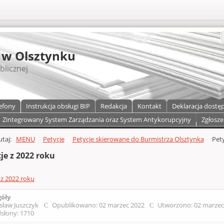
S
 w Olsztynku
blicznej
efony
Instrukcja obsługi BIP
Redakcja
Kontakt
Deklaracja dostę
Zintegrowany System Zarządzania oraz System Antykorupcyjny
Zgłosze
a)
zawartości
tutaj:
MENU
Petycje
Petycje skierowane do Burmistrza Olsztynka
Pety
je z 2022 roku
 z 2022 roku
góły
sław Juszczyk
Opublikowano: 02 marzec 2022
Utworzono: 02 marze
słony: 1710