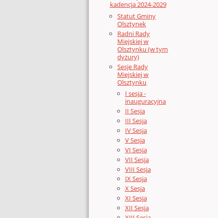
kadencja 2024-2029
Statut Gminy
Olsztynek
Radni Rady
Miejskiej w
Olsztynku (w tym
dyżury)
Sesje Rady
Miejskiej w
Olsztynku
I sesja -
inauguracyjna
II Sesja
III Sesja
IV Sesja
V Sesja
VI Sesja
VII Sesja
VIII Sesja
IX Sesja
X Sesja
XI Sesja
XII Sesja
XIII Sesja