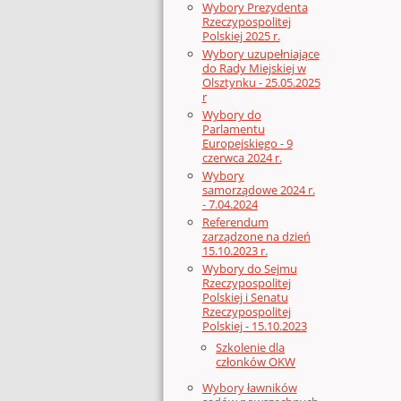
Wybory Prezydenta
Rzeczypospolitej
Polskiej 2025 r.
Wybory uzupełniające
do Rady Miejskiej w
Olsztynku - 25.05.2025
r
Wybory do
Parlamentu
Europejskiego - 9
czerwca 2024 r.
Wybory
samorządowe 2024 r.
- 7.04.2024
Referendum
zarządzone na dzień
15.10.2023 r.
Wybory do Sejmu
Rzeczypospolitej
Polskiej i Senatu
Rzeczypospolitej
Polskiej - 15.10.2023
Szkolenie dla
członków OKW
Wybory ławników