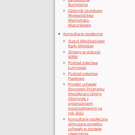
Burmistrza
Dziennik Urzędowy
Województwa
Warmińsko-
Mazurskiego
Konsultacje społeczne
Statut Młodzieżowej
Rady Miejskiej
Zmiany w statucie
MRM
Podział sołectwa
Łutynowo
Podział sołectwa
Pawłowo
Projekt uchwały
Rocznego Programu
Współpracy Gminy
Olsztynek z
organizacjami
pozarządowymi na
rok 2022
Konsultacje społeczne
dotyczące projektu
uchwały w sprawie
utworzenia