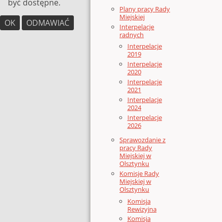
być dostępne.
Plany pracy Rady
Miejskiej
OK
ODMAWIAĆ
Interpelacje
radnych
Interpelacje
2019
Interpelacje
2020
Interpelacje
2021
Interpelacje
2024
Interpelacje
2026
Sprawozdanie z
pracy Rady
Miejskiej w
Olsztynku
Komisje Rady
Miejskiej w
Olsztynku
Komisja
Rewizyjna
Komisja