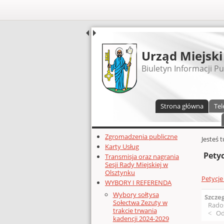
UDOSTĘPNIJ
Urząd Miejski
Biuletyn Informacji Pu
Menu główne
Strona główna
Tel
Dodatkowe zasoby (lewa kolumn
Zgromadzenia publiczne
Głównej 
Jesteś 
Karty Usług
Petyc
Transmisja oraz nagrania
Sesji Rady Miejskiej w
Olsztynku
Petycje
WYBORY I REFERENDA
Wybory sołtysa
Szcze
Sołectwa Zezuty w
Rado
trakcie trwania
Od
kadencji 2024-2029