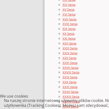
XIV Sesja
XV Sesja
XVI Sesja
XVII Sesja
XVIII Sesja
XIX Sesja
XX Sesja
XXI Sesja
XXII Sesja
XXIII Sesja
XXIV Sesja
XXV Sesja
XXVI Sesja
XXVII Sesja
XXVIII Sesja
XXIX Sesja
XXX Sesja
XXXI Sesja
XXXII Sesja
We use cookies
XXXIII Sesja
Na naszej stronie internetowej używamy plików cookie. N
XXXIV Sesja
użytkownika (Tracking Cookies). Możesz sam zdecydować, c
XXXV Sesja