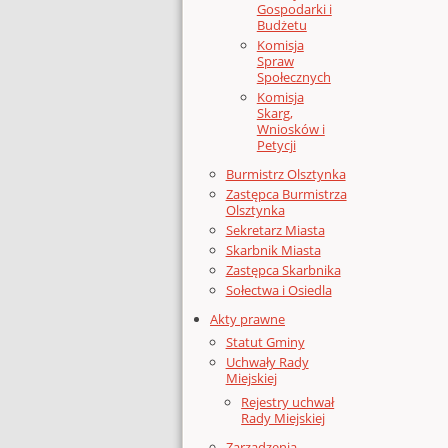
Gospodarki i
Budżetu
Komisja
Spraw
Społecznych
Komisja
Skarg,
Wniosków i
Petycji
Burmistrz Olsztynka
Zastępca Burmistrza
Olsztynka
Sekretarz Miasta
Skarbnik Miasta
Zastępca Skarbnika
Sołectwa i Osiedla
Akty prawne
Statut Gminy
Uchwały Rady
Miejskiej
Rejestry uchwał
Rady Miejskiej
Zarządzenia