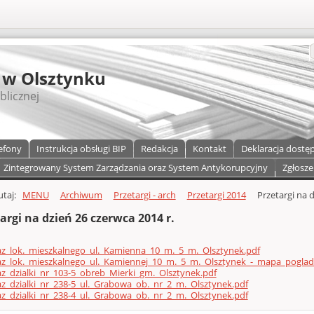
S
 w Olsztynku
blicznej
efony
Instrukcja obsługi BIP
Redakcja
Kontakt
Deklaracja dostę
Zintegrowany System Zarządzania oraz System Antykorupcyjny
Zgłosze
a)
zawartości
tutaj:
MENU
Archiwum
Przetargi - arch
Przetargi 2014
Przetargi na d
argi na dzień 26 czerwca 2014 r.
az_lok._mieszkalnego_ul._Kamienna_10_m._5_m._Olsztynek.pdf
az_lok._mieszkalnego_ul._Kamiennej_10_m._5_m._Olsztynek_-_mapa_pogla
z_dzialki_nr_103-5_obreb_Mierki_gm._Olsztynek.pdf
z_dzialki_nr_238-5_ul._Grabowa_ob._nr_2_m._Olsztynek.pdf
z_dzialki_nr_238-4_ul._Grabowa_ob._nr_2_m._Olsztynek.pdf