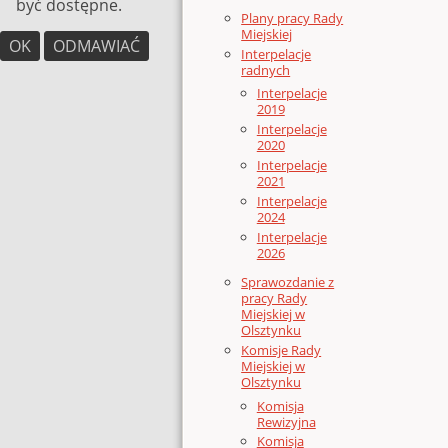
być dostępne.
Plany pracy Rady
Miejskiej
OK
ODMAWIAĆ
Interpelacje
radnych
Interpelacje
2019
Interpelacje
2020
Interpelacje
2021
Interpelacje
2024
Interpelacje
2026
Sprawozdanie z
pracy Rady
Miejskiej w
Olsztynku
Komisje Rady
Miejskiej w
Olsztynku
Komisja
Rewizyjna
Komisja