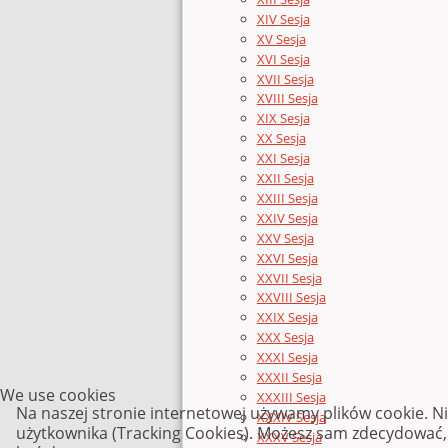
XIV Sesja
XV Sesja
XVI Sesja
XVII Sesja
XVIII Sesja
XIX Sesja
XX Sesja
XXI Sesja
XXII Sesja
XXIII Sesja
XXIV Sesja
XXV Sesja
XXVI Sesja
XXVII Sesja
XXVIII Sesja
XXIX Sesja
XXX Sesja
XXXI Sesja
XXXII Sesja
We use cookies
XXXIII Sesja
Na naszej stronie internetowej używamy plików cookie. N
XXXIV Sesja
użytkownika (Tracking Cookies). Możesz sam zdecydować, c
XXXV Sesja