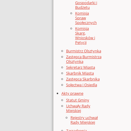
Gospodarki i
Budżetu
Komisja
Spraw
Społecznych
Komisja
Skarg,
Wniosków i
Petycji
Burmistrz Olsztynka
Zastępca Burmistrza
Olsztynka
Sekretarz Miasta
Skarbnik Miasta
Zastępca Skarbnika
Sołectwa i Osiedla
Akty prawne
Statut Gminy
Uchwały Rady
Miejskiej
Rejestry uchwał
Rady Miejskiej
Zarządzenia