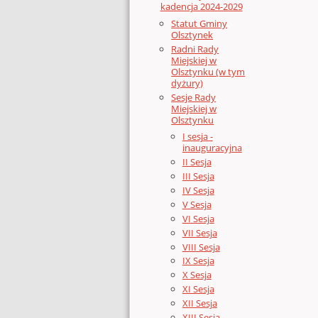
kadencja 2024-2029
Statut Gminy
Olsztynek
Radni Rady
Miejskiej w
Olsztynku (w tym
dyżury)
Sesje Rady
Miejskiej w
Olsztynku
I sesja -
inauguracyjna
II Sesja
III Sesja
IV Sesja
V Sesja
VI Sesja
VII Sesja
VIII Sesja
IX Sesja
X Sesja
XI Sesja
XII Sesja
XIII Sesja