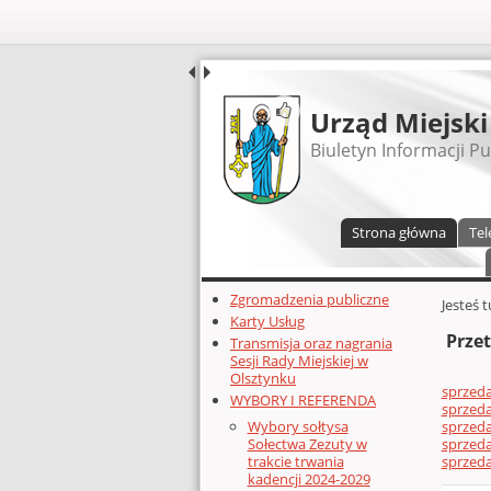
UDOSTĘPNIJ
Urząd Miejski
Biuletyn Informacji Pu
Menu główne
Strona główna
Tel
Dodatkowe zasoby (lewa kolumn
Zgromadzenia publiczne
Głównej 
Jesteś 
Karty Usług
Przet
Transmisja oraz nagrania
Sesji Rady Miejskiej w
Olsztynku
sprzed
WYBORY I REFERENDA
sprzed
sprzeda
Wybory sołtysa
sprzeda
Sołectwa Zezuty w
sprzeda
trakcie trwania
kadencji 2024-2029