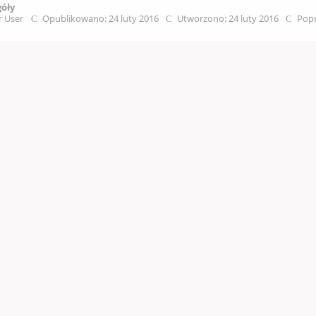
góły
r User
Opublikowano: 24 luty 2016
Utworzono: 24 luty 2016
Popr