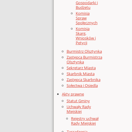
Gospodarki i
Budżetu
Komisja
Spraw
Społecznych
Komisja
Skarg,
Wniosków i
Petycji
Burmistrz Olsztynka
Zastępca Burmistrza
Olsztynka
Sekretarz Miasta
Skarbnik Miasta
Zastępca Skarbnika
Sołectwa i Osiedla
Akty prawne
Statut Gminy
Uchwały Rady
Miejskiej
Rejestry uchwał
Rady Miejskiej
Zarządzenia