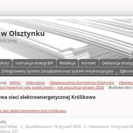
S
 w Olsztynku
blicznej
efony
Instrukcja obsługi BIP
Redakcja
Kontakt
Deklaracja dostę
Zintegrowany System Zarządzania oraz System Antykorupcyjny
Zgłosze
a)
zawartości
tutaj:
MENU
Ogłoszenia
Obwieszczenia Burmistrza Olsztynka
Obwiesz
izacji inwestycji celu publicznego – rok wszczęcia sprawy 2026
Budowa sieci 
wa sieci elektroenergetycznej Królikowo
sieci elektroenergetycznej Królikowo
góły
ztof Miller
Opublikowano: 16 styczeń 2026
Utworzono: 16 styczeń 
słony: 251