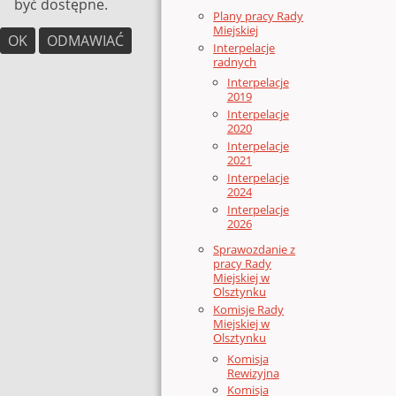
być dostępne.
Plany pracy Rady
Miejskiej
OK
ODMAWIAĆ
Interpelacje
radnych
Interpelacje
2019
Interpelacje
2020
Interpelacje
2021
Interpelacje
2024
Interpelacje
2026
Sprawozdanie z
pracy Rady
Miejskiej w
Olsztynku
Komisje Rady
Miejskiej w
Olsztynku
Komisja
Rewizyjna
Komisja