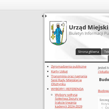
UDOSTĘPNIJ
Urząd Miejski
Biuletyn Informacji Pu
Menu główne
Strona główna
Tel
Dodatkowe zasoby (lewa kolumn
Zgromadzenia publiczne
Głównej 
Jesteś 
Karty Usług
i lokal
Transmisja oraz nagrania
Budo
Sesji Rady Miejskiej w
Olsztynku
WYBORY I REFERENDA
Budowa 
Wybory sołtysa
Sołectwa Zezuty w
Szcze
trakcie trwania
Krzys
kadencji 2024-2029
Od