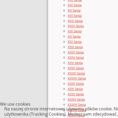
XIV Sesja
XV Sesja
XVI Sesja
XVII Sesja
XVIII Sesja
XIX Sesja
XX Sesja
XXI Sesja
XXII Sesja
XXIII Sesja
XXIV Sesja
XXV Sesja
XXVI Sesja
XXVII Sesja
XXVIII Sesja
XXIX Sesja
XXX Sesja
XXXI Sesja
XXXII Sesja
We use cookies
XXXIII Sesja
Na naszej stronie internetowej używamy plików cookie. N
XXXIV Sesja
użytkownika (Tracking Cookies). Możesz sam zdecydować, c
XXXV Sesja