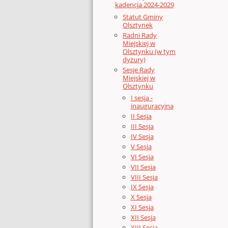
kadencja 2024-2029
Statut Gminy
Olsztynek
Radni Rady
Miejskiej w
Olsztynku (w tym
dyżury)
Sesje Rady
Miejskiej w
Olsztynku
I sesja -
inauguracyjna
II Sesja
III Sesja
IV Sesja
V Sesja
VI Sesja
VII Sesja
VIII Sesja
IX Sesja
X Sesja
XI Sesja
XII Sesja
XIII Sesja