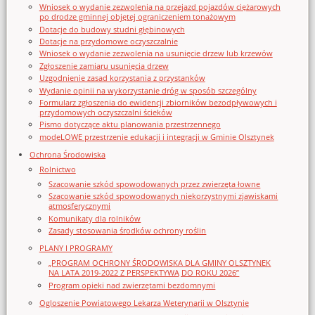
Wniosek o wydanie zezwolenia na przejazd pojazdów ciężarowych
po drodze gminnej objętej ograniczeniem tonażowym
Dotacje do budowy studni głębinowych
Dotacje na przydomowe oczyszczalnie
Wniosek o wydanie zezwolenia na usunięcie drzew lub krzewów
Zgłoszenie zamiaru usunięcia drzew
Uzgodnienie zasad korzystania z przystanków
Wydanie opinii na wykorzystanie dróg w sposób szczególny
Formularz zgłoszenia do ewidencji zbiorników bezodpływowych i
przydomowych oczyszczalni ścieków
Pismo dotyczące aktu planowania przestrzennego
modeLOWE przestrzenie edukacji i integracji w Gminie Olsztynek
Ochrona Środowiska
Rolnictwo
Szacowanie szkód spowodowanych przez zwierzęta łowne
Szacowanie szkód spowodowanych niekorzystnymi zjawiskami
atmosferycznymi
Komunikaty dla rolników
Zasady stosowania środków ochrony roślin
PLANY I PROGRAMY
„PROGRAM OCHRONY ŚRODOWISKA DLA GMINY OLSZTYNEK
NA LATA 2019-2022 Z PERSPEKTYWĄ DO ROKU 2026”
Program opieki nad zwierzętami bezdomnymi
Ogloszenie Powiatowego Lekarza Weterynarii w Olsztynie