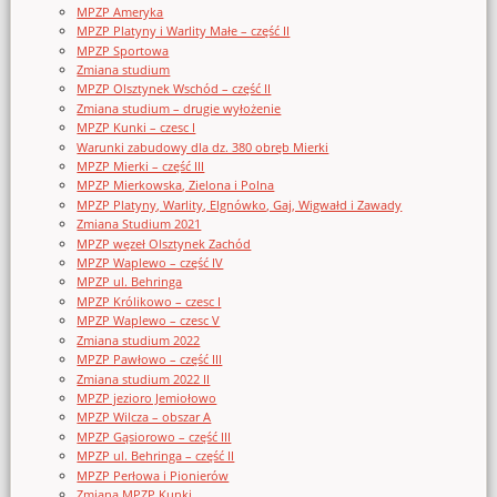
MPZP Ameryka
MPZP Platyny i Warlity Małe – część II
MPZP Sportowa
Zmiana studium
MPZP Olsztynek Wschód – część II
Zmiana studium – drugie wyłożenie
MPZP Kunki – czesc I
Warunki zabudowy dla dz. 380 obręb Mierki
MPZP Mierki – część III
MPZP Mierkowska, Zielona i Polna
MPZP Platyny, Warlity, Elgnówko, Gaj, Wigwałd i Zawady
Zmiana Studium 2021
MPZP węzeł Olsztynek Zachód
MPZP Waplewo – część IV
MPZP ul. Behringa
MPZP Królikowo – czesc I
MPZP Waplewo – czesc V
Zmiana studium 2022
MPZP Pawłowo – część III
Zmiana studium 2022 II
MPZP jezioro Jemiołowo
MPZP Wilcza – obszar A
MPZP Gąsiorowo – część III
MPZP ul. Behringa – część II
MPZP Perłowa i Pionierów
Zmiana MPZP Kunki