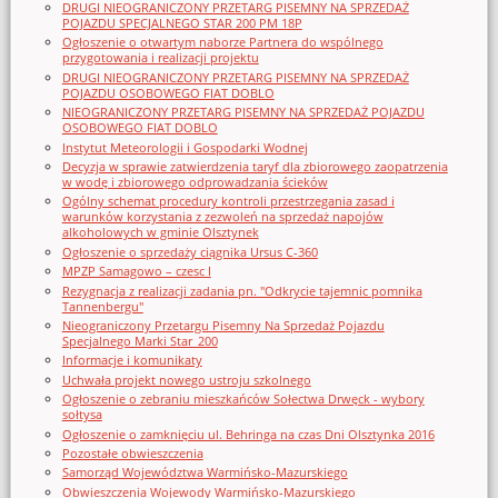
DRUGI NIEOGRANICZONY PRZETARG PISEMNY NA SPRZEDAŻ
POJAZDU SPECJALNEGO STAR 200 PM 18P
Ogłoszenie o otwartym naborze Partnera do wspólnego
przygotowania i realizacji projektu
DRUGI NIEOGRANICZONY PRZETARG PISEMNY NA SPRZEDAŻ
POJAZDU OSOBOWEGO FIAT DOBLO
NIEOGRANICZONY PRZETARG PISEMNY NA SPRZEDAŻ POJAZDU
OSOBOWEGO FIAT DOBLO
Instytut Meteorologii i Gospodarki Wodnej
Decyzja w sprawie zatwierdzenia taryf dla zbiorowego zaopatrzenia
w wodę i zbiorowego odprowadzania ścieków
Ogólny schemat procedury kontroli przestrzegania zasad i
warunków korzystania z zezwoleń na sprzedaż napojów
alkoholowych w gminie Olsztynek
Ogłoszenie o sprzedaży ciągnika Ursus C-360
MPZP Samagowo – czesc I
Rezygnacja z realizacji zadania pn. "Odkrycie tajemnic pomnika
Tannenbergu"
Nieograniczony Przetargu Pisemny Na Sprzedaż Pojazdu
Specjalnego Marki Star_200
Informacje i komunikaty
Uchwała projekt nowego ustroju szkolnego
Ogłoszenie o zebraniu mieszkańców Sołectwa Drwęck - wybory
sołtysa
Ogłoszenie o zamknięciu ul. Behringa na czas Dni Olsztynka 2016
Pozostałe obwieszczenia
Samorząd Województwa Warmińsko-Mazurskiego
Obwieszczenia Wojewody Warmińsko-Mazurskiego