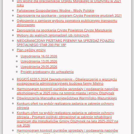
Dni wolne dla pracowników Urzędu Miejskiego w Olsztynku w 2021
roku
Państwowe Gospodarstwo Wodne - Wody Polskie
Zaproszenie na spotkanie - program Czyste Powietrze grudzień 2021
Ogłoszenie o zamiarze wyboru operatora publicznego transportu
zbiorowego
Zaproszenie na spotkania Czyste Powietrze Czyste Mieszkanie
Wybory do walnych zgromadzeń izb rolniczych
NIEOGRANICZONY PRZETARG PISEMNY NA SPRZEDAŻ POJAZDU
SPECJALNEGO STAR 200 PM 18P
Plan ogólny gminy
Uzgodnienia 16.02.2026
Uzgodnienia 13.05.2026
Uzgodnienia 29.05.2026
Projekt przekazany do uchwalenia
RGGIOŚ.6220.5.2024 Zawiadomienie - Obwieszczenie o wszczęciu
postępowania administracyjnego budowa farmy Mielno
Harmonogram kontroli punktów sprzedaży i podawania napojów
alkoholowych w 2025 roku na terenie miasta i gminy Olsztynek
Obwieszczenia Marszałka województwa Warmińsko-Mazurskiego
Konkurs ofert na wybór realizatora zadania w zakresie ochrony
zdrowia
Konkurs ofert na wybór realizatora zadania w zakresie ochrony
zdrowia - Program polityki zdrowotnej w zakresie rehabilitacji
leczniczej dla mieszkańców Gminy Olsztynek na lata 2025-2027 na
rok 2026
Harmonogram kontroli punktów sprzedaży i podawania napojów