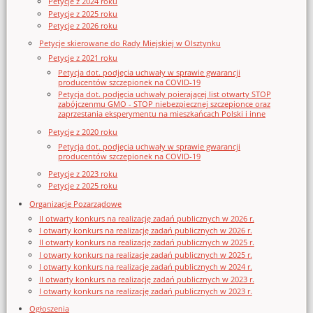
Petycje z 2024 roku
Petycje z 2025 roku
Petycje z 2026 roku
Petycje skierowane do Rady Miejskiej w Olsztynku
Petycje z 2021 roku
Petycja dot. podjęcia uchwały w sprawie gwarancji
producentów szczepionek na COVID-19
Petycja dot. podjęcia uchwały poierającej list otwarty STOP
zabójczenmu GMO - STOP niebezpiecznej szczepionce oraz
zaprzestania eksperymentu na mieszkańcach Polski i inne
Petycje z 2020 roku
Petycja dot. podjęcia uchwały w sprawie gwarancji
producentów szczepionek na COVID-19
Petycje z 2023 roku
Petycje z 2025 roku
Organizacje Pozarządowe
II otwarty konkurs na realizację zadań publicznych w 2026 r.
I otwarty konkurs na realizację zadań publicznych w 2026 r.
II otwarty konkurs na realizację zadań publicznych w 2025 r.
I otwarty konkurs na realizację zadań publicznych w 2025 r.
I otwarty konkurs na realizację zadań publicznych w 2024 r.
II otwarty konkurs na realizację zadań publicznych w 2023 r.
I otwarty konkurs na realizację zadań publicznych w 2023 r.
Ogłoszenia