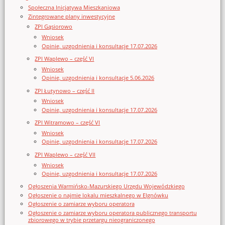
Społeczna Inicjatywa Mieszkaniowa
Zintegrowane plany inwestycyjne
ZPI Gąsiorowo
Wniosek
Opinie, uzgodnienia i konsultacje 17.07.2026
ZPI Waplewo – część VI
Wniosek
Opinie, uzgodnienia i konsultacje 5.06.2026
ZPI Łutynowo – część II
Wniosek
Opinie, uzgodnienia i konsultacje 17.07.2026
ZPI Witramowo – część VI
Wniosek
Opinie, uzgodnienia i konsultacje 17.07.2026
ZPI Waplewo – część VII
Wniosek
Opinie, uzgodnienia i konsultacje 17.07.2026
Ogłoszenia Warmińsko-Mazurskiego Urzędu Wojewódzkiego
Ogłoszenie o najmie lokalu mieszkalnego w Elgnówku
Ogłoszenie o zamiarze wyboru operatora
Ogłoszenie o zamiarze wyboru operatora publicznego transportu
zbiorowego w trybie przetargu nieograniczonego