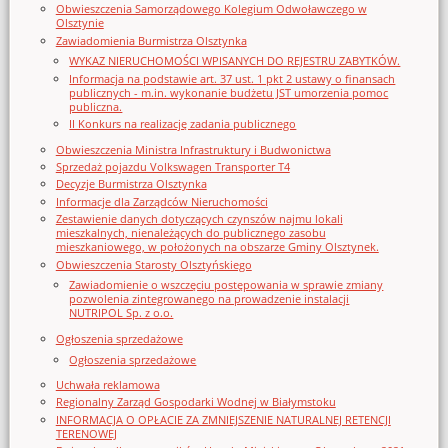
Obwieszczenia Samorządowego Kolegium Odwoławczego w
Olsztynie
Zawiadomienia Burmistrza Olsztynka
WYKAZ NIERUCHOMOŚCI WPISANYCH DO REJESTRU ZABYTKÓW.
Informacja na podstawie art. 37 ust. 1 pkt 2 ustawy o finansach
publicznych - m.in. wykonanie budżetu JST umorzenia pomoc
publiczna.
II Konkurs na realizację zadania publicznego
Obwieszczenia Ministra Infrastruktury i Budwonictwa
Sprzedaż pojazdu Volkswagen Transporter T4
Decyzje Burmistrza Olsztynka
Informacje dla Zarządców Nieruchomości
Zestawienie danych dotyczących czynszów najmu lokali
mieszkalnych, nienależących do publicznego zasobu
mieszkaniowego, w położonych na obszarze Gminy Olsztynek.
Obwieszczenia Starosty Olsztyńskiego
Zawiadomienie o wszczęciu postępowania w sprawie zmiany
pozwolenia zintegrowanego na prowadzenie instalacji
NUTRIPOL Sp. z o.o.
Ogłoszenia sprzedażowe
Ogłoszenia sprzedażowe
Uchwała reklamowa
Regionalny Zarząd Gospodarki Wodnej w Białymstoku
INFORMACJA O OPŁACIE ZA ZMNIEJSZENIE NATURALNEJ RETENCJI
TERENOWEJ