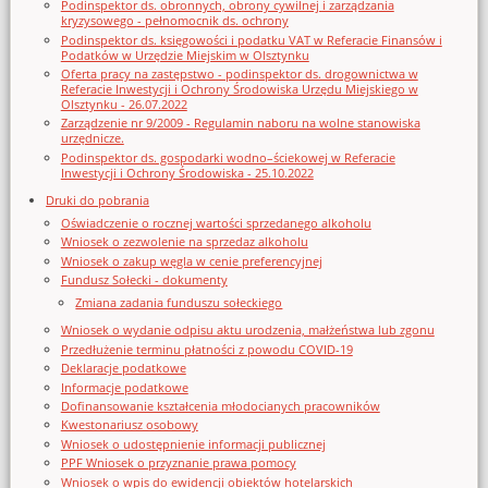
Podinspektor ds. obronnych, obrony cywilnej i zarządzania
kryzysowego - pełnomocnik ds. ochrony
Podinspektor ds. księgowości i podatku VAT w Referacie Finansów i
Podatków w Urzędzie Miejskim w Olsztynku
Oferta pracy na zastępstwo - podinspektor ds. drogownictwa w
Referacie Inwestycji i Ochrony Środowiska Urzędu Miejskiego w
Olsztynku - 26.07.2022
Zarządzenie nr 9/2009 - Regulamin naboru na wolne stanowiska
urzędnicze.
Podinspektor ds. gospodarki wodno–ściekowej w Referacie
Inwestycji i Ochrony Środowiska - 25.10.2022
Druki do pobrania
Oświadczenie o rocznej wartości sprzedanego alkoholu
Wniosek o zezwolenie na sprzedaz alkoholu
Wniosek o zakup węgla w cenie preferencyjnej
Fundusz Sołecki - dokumenty
Zmiana zadania funduszu sołeckiego
Wniosek o wydanie odpisu aktu urodzenia, małżeństwa lub zgonu
Przedłużenie terminu płatności z powodu COVID-19
Deklaracje podatkowe
Informacje podatkowe
Dofinansowanie kształcenia młodocianych pracowników
Kwestonariusz osobowy
Wniosek o udostępnienie informacji publicznej
PPF Wniosek o przyznanie prawa pomocy
Wniosek o wpis do ewidencji obiektów hotelarskich