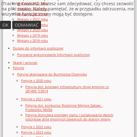
(Tracking Cookies). Możesz sam zdecydować, czy chcesz zezwolić
Wykazy z 2025 roku
na pliki cookie. Należy pamiętać, że w przypadku odrzucenia, nie
Wykazy z 2024 roku
wszystkie funkcje strony mogą być dostępne.
Wykazy z 2023 roku
Wykazy z 2022 roku
OK
ODMAWIAĆ
Wykazy z 2021 roku
Wykazy z 2020 roku
Wykazy z 2019 roku
Wykazy z 2018 roku
Dostęp do informacji publicznej
Ponowne wykorzystanie informacji publicznej
Skargi i wnioski
Petycje
Petycje skierowane do Burmistrza Olsztynka
Petycje z 2020 roku
Petycja dot. poprawy infrastruktury drogi gminnej nr
281409_5.0014
Petycje z 2021 roku
Petycja dot. konkursu: Rodzinne Miejsce Zabaw -
Podwórko NIVEA
Petycja dotycząca poprawy stanu i oznakowania dwóch
odcinków dróg gminnych biegących do granicy gminy
Petycje z 2022 roku
Petycje z 2023 roku