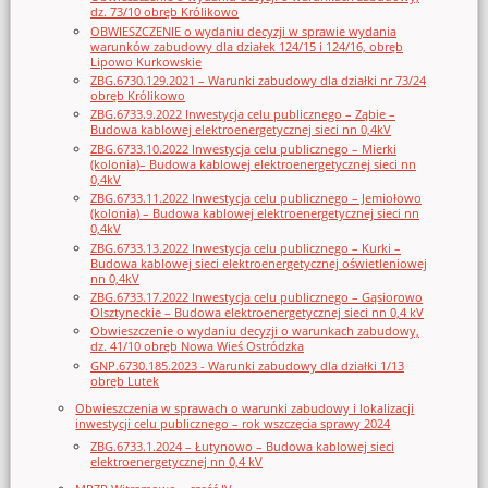
dz. 73/10 obręb Królikowo
OBWIESZCZENIE o wydaniu decyzji w sprawie wydania
warunków zabudowy dla działek 124/15 i 124/16, obręb
Lipowo Kurkowskie
ZBG.6730.129.2021 – Warunki zabudowy dla działki nr 73/24
obręb Królikowo
ZBG.6733.9.2022 Inwestycja celu publicznego – Ząbie –
Budowa kablowej elektroenergetycznej sieci nn 0,4kV
ZBG.6733.10.2022 Inwestycja celu publicznego – Mierki
(kolonia)– Budowa kablowej elektroenergetycznej sieci nn
0,4kV
ZBG.6733.11.2022 Inwestycja celu publicznego – Jemiołowo
(kolonia) – Budowa kablowej elektroenergetycznej sieci nn
0,4kV
ZBG.6733.13.2022 Inwestycja celu publicznego – Kurki –
Budowa kablowej sieci elektroenergetycznej oświetleniowej
nn 0,4kV
ZBG.6733.17.2022 Inwestycja celu publicznego – Gąsiorowo
Olsztyneckie – Budowa elektroenergetycznej sieci nn 0,4 kV
Obwieszczenie o wydaniu decyzji o warunkach zabudowy,
dz. 41/10 obręb Nowa Wieś Ostródzka
GNP.6730.185.2023 - Warunki zabudowy dla działki 1/13
obręb Lutek
Obwieszczenia w sprawach o warunki zabudowy i lokalizacji
inwestycji celu publicznego – rok wszczęcia sprawy 2024
ZBG.6733.1.2024 – Łutynowo – Budowa kablowej sieci
elektroenergetycznej nn 0,4 kV