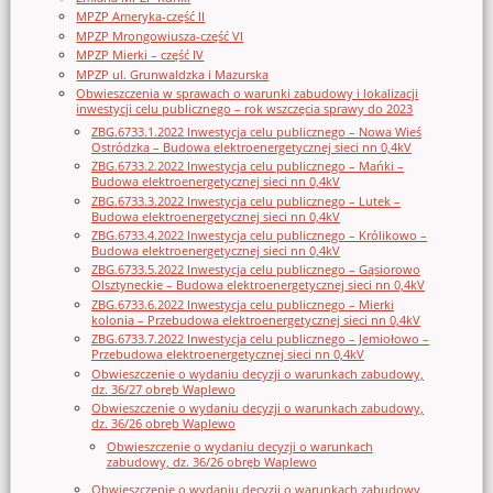
MPZP Ameryka-część II
MPZP Mrongowiusza-część VI
MPZP Mierki – część IV
MPZP ul. Grunwaldzka i Mazurska
Obwieszczenia w sprawach o warunki zabudowy i lokalizacji
inwestycji celu publicznego – rok wszczęcia sprawy do 2023
ZBG.6733.1.2022 Inwestycja celu publicznego – Nowa Wieś
Ostródzka – Budowa elektroenergetycznej sieci nn 0,4kV
ZBG.6733.2.2022 Inwestycja celu publicznego – Mańki –
Budowa elektroenergetycznej sieci nn 0,4kV
ZBG.6733.3.2022 Inwestycja celu publicznego – Lutek –
Budowa elektroenergetycznej sieci nn 0,4kV
ZBG.6733.4.2022 Inwestycja celu publicznego – Królikowo –
Budowa elektroenergetycznej sieci nn 0,4kV
ZBG.6733.5.2022 Inwestycja celu publicznego – Gąsiorowo
Olsztyneckie – Budowa elektroenergetycznej sieci nn 0,4kV
ZBG.6733.6.2022 Inwestycja celu publicznego – Mierki
kolonia – Przebudowa elektroenergetycznej sieci nn 0,4kV
ZBG.6733.7.2022 Inwestycja celu publicznego – Jemiołowo –
Przebudowa elektroenergetycznej sieci nn 0,4kV
Obwieszczenie o wydaniu decyzji o warunkach zabudowy,
dz. 36/27 obręb Waplewo
Obwieszczenie o wydaniu decyzji o warunkach zabudowy,
dz. 36/26 obręb Waplewo
Obwieszczenie o wydaniu decyzji o warunkach
zabudowy, dz. 36/26 obręb Waplewo
Obwieszczenie o wydaniu decyzji o warunkach zabudowy,