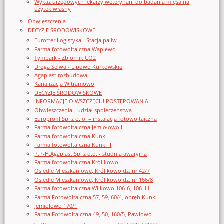
Wykaz urzędowych lekarzy weterynarii do badania mięsa na
użytek własny
Obwieszczenia
DECYZJE ŚRODOWISKOWE
Eurotter Logistyka - Stacja paliw
Farma fotowoltaiczna Waplewo
Tymbark - Zbiornik CO2
Droga Selwa - Lipowo Kurkowskie
Agaplast rozbudowa
Kanalizacja Witramowo
DECYZJE ŚRODOWISKOWE
INFORMACJE O WSZCZĘCIU POSTĘPOWANIA
Obwieszczenia - udział społeczeństwa
Europrofil Sp. z o. o. – instalacja fotowoltaiczna
Farma fotowoltaiczna Jemiołowo I
Farma fotowoltaiczna Kunki I
Farma fotowoltaiczna Kunki II
P.P-H.Agaplast Sp. z o.o. - studnia awaryjna
Farma fotowoltaiczna Królikowo
Osiedle Mieszkaniowe, Królikowo dz. nr 42/7
Osiedle Mieszkaniowe, Królikowo dz. nr 166/8
Farma fotowoltaiczna Wilkowo 106-6, 106-11
Farma Fotowoltaiczna 57, 59, 60/4, obręb Kunki
Jemiołowo 170/1
Farma Fotowoltaiczna 49, 50, 160/5, Pawłowo