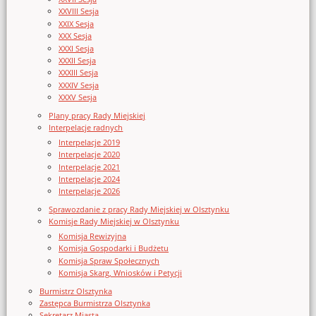
XXVIII Sesja
XXIX Sesja
XXX Sesja
XXXI Sesja
XXXII Sesja
XXXIII Sesja
XXXIV Sesja
XXXV Sesja
Plany pracy Rady Miejskiej
Interpelacje radnych
Interpelacje 2019
Interpelacje 2020
Interpelacje 2021
Interpelacje 2024
Interpelacje 2026
Sprawozdanie z pracy Rady Miejskiej w Olsztynku
Komisje Rady Miejskiej w Olsztynku
Komisja Rewizyjna
Komisja Gospodarki i Budżetu
Komisja Spraw Społecznych
Komisja Skarg, Wniosków i Petycji
Burmistrz Olsztynka
Zastępca Burmistrza Olsztynka
Sekretarz Miasta