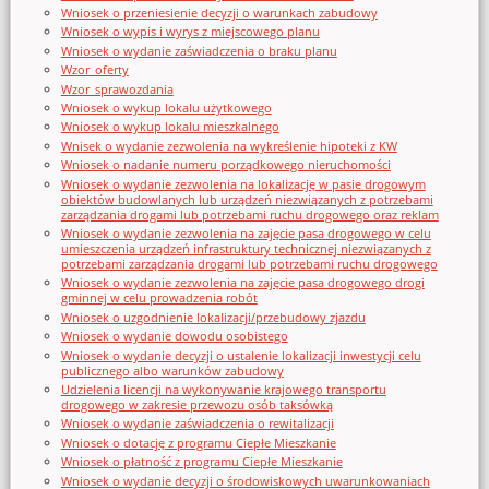
Wniosek o przeniesienie decyzji o warunkach zabudowy
Wniosek o wypis i wyrys z miejscowego planu
Wniosek o wydanie zaświadczenia o braku planu
Wzor_oferty
Wzor_sprawozdania
Wniosek o wykup lokalu użytkowego
Wniosek o wykup lokalu mieszkalnego
Wnisek o wydanie zezwolenia na wykreślenie hipoteki z KW
Wniosek o nadanie numeru porządkowego nieruchomości
Wniosek o wydanie zezwolenia na lokalizację w pasie drogowym
obiektów budowlanych lub urządzeń niezwiązanych z potrzebami
zarządzania drogami lub potrzebami ruchu drogowego oraz reklam
Wniosek o wydanie zezwolenia na zajęcie pasa drogowego w celu
umieszczenia urządzeń infrastruktury technicznej niezwiązanych z
potrzebami zarządzania drogami lub potrzebami ruchu drogowego
Wniosek o wydanie zezwolenia na zajęcie pasa drogowego drogi
gminnej w celu prowadzenia robót
Wniosek o uzgodnienie lokalizacji/przebudowy zjazdu
Wniosek o wydanie dowodu osobistego
Wniosek o wydanie decyzji o ustalenie lokalizacji inwestycji celu
publicznego albo warunków zabudowy
Udzielenia licencji na wykonywanie krajowego transportu
drogowego w zakresie przewozu osób taksówką
Wniosek o wydanie zaświadczenia o rewitalizacji
Wniosek o dotację z programu Ciepłe Mieszkanie
Wniosek o płatność z programu Ciepłe Mieszkanie
Wniosek o wydanie decyzji o środowiskowych uwarunkowaniach