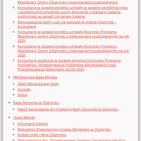
Współpracy Gminy Olsztynek z organizacjami pozarządowymi
Konsultacje w sprawie projektu uchwały w sprawie określenia trybu
i szczegółowych kryteriów oceny wniosków o realizację zadania
publicznego w ramach inicjatywy lokalnej
Wprowadzenie strefy ciszy na jeziorach w gminie Olsztynek –
konsultacje
Konsultacje w sprawie projektu uchwały Rocznego Programu
Współpracy Gminy Olsztynek z organizacjami pozarządowymi na rok
2025
Konsultacje w sprawie projektu uchwały Rocznego Programu
Współpracy Gminy Olsztynek z organizacjami pozarządowymi na rok
2026
Konsultacje społeczne w sprawie przyjęcia Gminnego Programu
Profilaktyki i Rozwiązywania Problemów Alkoholowych oraz
Przeciwdziałania Narkomanii na rok 2026
Młodzieżowa Rada Miejska
Skład Młodzieżowej Rady
Kontakt
Statut
Rada Seniorów w Olsztynku
Nabór kandydatów do II kadencji Rady Seniorów w Olsztynku
Urząd Miejski
Informacje Ogólne
Regulamin Organizacyjny Urzedu Miejskiego w Olsztynku
Kodeks etyki UM w Olsztynku
Dokumentacja dot. Zintegrowanego Systemu Zarządzania Jakością