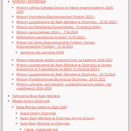
WYBORY I REFERENDA
Wybory sołtysa Sołectwa Zezuty w trakcie trwania kadencji 2024-
2029
Wybory Prezydenta Rzeczypospolitej Polskiej 2025 r.
Wybory uzupełniające do Rady Miejskiej w Olsztynku - 25.05.2025 r
Wybory do Parlamentu Europejskiego - 9 czerwca 2024 r.
Wybory samorządowe 2024 r. - 7.04.2024
Referendum zarządzone na dzień 15.10.2023 r.
Wybory do Sejmu Rzeczypospolitej Polskiej i Senatu
Rzeczypospolitej Polskiej - 15.10.2023
Szkolenie dla członków OKW
Wybory ławników sądów powszechnych na kadencję 2024-2027
Wybory uzupełniające do Rady Miejskiej w Olsztynku w okręgu
wyborczym nr 3 zarządzone na dzień 15 stycznia 2023 r.
Wybory uzupełniające do Rady Miejskiej w Olsztynku - 23.10.2022
Wybory Przedterminowe Burmistrza Olsztynka - 24.07.2022
Wybory sołtysów, rad sołeckich, przewodniczących osiedli i rad
osiedlowych 2024-2029
Ogłoszenia Biura Rady Miejskiej
Władze Gminy Olsztynek
Rada Miejska kadencja 2024-2029
Statut Gminy Olsztynek
Radni Rady Miejskiej w Olsztynku (w tym dyżury)
Sesje Rady Miejskiej w Olsztynku
I sesja - inauguracyjna