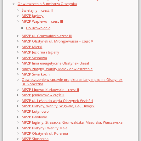
Obwieszczenia Burmistrza Olsztynka
Świętajny – część III
MPZP Jagiełły
MPZP Waplewo – czesc III
Do uchwalenia
MPZP ul. Grunwaldzka-czesc III
MPZP Olsztynek ul. Mrongowiusza – część V
MPZP Mierki
MPZP Jeziorna i Jagielly
MPZP Sosnowa
MPZP linia energetyczna Olsztynek-Biesal
mpzp Platyny, Warlity Małe - obwieszczenie
MPZP Świerkocin
Obwieszczenie w sprawie projektu zmiany mpzp m. Olsztynek
ul. Słoneczna
MPZP Lipowo Kurkowskie – czesc II
MPZP Jemiołowo – część II
MPZP ul. Leśna do węzła Olsztynek Wschód
MPZP Platyny, Warlity, Wigwałd, Gaj, Drwęck
MPZP Łutynowo
MPZP Pawłowo
MPZP Jagielly, Strazacka, Grunwaldzka, Mazurska, Warszawska
MPZP Platyny i Warlity Małe
MPZP Olsztynek ul. Poranna
MPZP Słoneczna