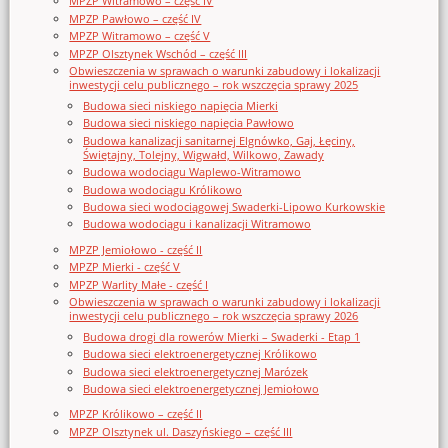
MPZP Witramowo – część IV
MPZP Pawłowo – część IV
MPZP Witramowo – część V
MPZP Olsztynek Wschód – część III
Obwieszczenia w sprawach o warunki zabudowy i lokalizacji
inwestycji celu publicznego – rok wszczęcia sprawy 2025
Budowa sieci niskiego napięcia Mierki
Budowa sieci niskiego napięcia Pawłowo
Budowa kanalizacji sanitarnej Elgnówko, Gaj, Łęciny,
Świętajny, Tolejny, Wigwałd, Wilkowo, Zawady
Budowa wodociągu Waplewo-Witramowo
Budowa wodociągu Królikowo
Budowa sieci wodociągowej Swaderki-Lipowo Kurkowskie
Budowa wodociągu i kanalizacji Witramowo
MPZP Jemiołowo - część II
MPZP Mierki - część V
MPZP Warlity Małe - część I
Obwieszczenia w sprawach o warunki zabudowy i lokalizacji
inwestycji celu publicznego – rok wszczęcia sprawy 2026
Budowa drogi dla rowerów Mierki – Swaderki - Etap 1
Budowa sieci elektroenergetycznej Królikowo
Budowa sieci elektroenergetycznej Marózek
Budowa sieci elektroenergetycznej Jemiołowo
MPZP Królikowo – część II
MPZP Olsztynek ul. Daszyńskiego – część III