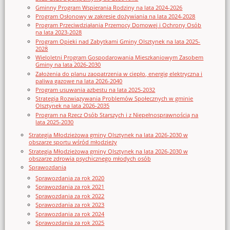
Gminny Program Wspierania Rodziny na lata 2024-2026
Program Osłonowy w zakresie dożywiania na lata 2024-2028
Program Przeciwdziałania Przemocy Domowej i Ochrony Osób
na lata 2023-2028
Program Opieki nad Zabytkami Gminy Olsztynek na lata 2025-
2028
Wieloletni Program Gospodarowania Mieszkaniowym Zasobem
Gminy na lata 2026-2030
Założenia do planu zaopatrzenia w ciepło, energię elektryczna i
paliwa gazowe na lata 2026-2040
Program usuwania azbestu na lata 2025-2032
Strategia Rozwiązywania Problemów Społecznych w gminie
Olsztynek na lata 2026-2035
Program na Rzecz Osób Starszych i z Niepełnosprawnością na
lata 2025-2030
Strategia Młodzieżowa gminy Olsztynek na lata 2026-2030 w
obszarze sportu wśród młodzieży
Strategia Młodzieżowa gminy Olsztynek na lata 2026-2030 w
obszarze zdrowia psychicznego młodych osób
Sprawozdania
Sprawozdania za rok 2020
Sprawozdania za rok 2021
Sprawozdania za rok 2022
Sprawozdania za rok 2023
Sprawozdania za rok 2024
Sprawozdania za rok 2025