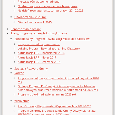
Pierwsze oświadczenie radnego
Na dzień zaprzestania pełnienia obowiązków
Na dzień rozwiązania stosunku pracy - 27.10.2025
Oświadczenia - 2026 rok
Oświadczenia za rok 2025
Raport o stanie Gminy
Plany, programy, strategie i ich wykonanie
Ponadlokalny Program Rewitalizacji Miast Sieci Cittaslow
Program rewitalizacji sieci miast
Lokalny Program Rewitalizacji gminy Olsztynek
Aktualizacja LPR – październik 2016
Aktualizacja LPR – lipiec 2017
Aktualizacja LPR – czerwiec 2018
Strategia Rozwoju Gminy
Roczne
Program współpracy z organizacjami pozarządowymi na 2026
rok
Gminny Program Profilaktyki i Rozwiązywania Problemów
Alkoholowych oraz Przeciwdziałania Narkomanii na 2026 rok
Program opieki nad zwierzętami na 2026 rok
Wieloletnie
Plan Odnowy Miejscowości Waplewo na lata 2021-2028
Program Ochrony Środowiska dla Gminy Olsztynek na lata
2023-2026 z perspektywą do 2030 roku