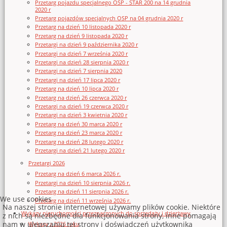
Przetarg pojazdu specjalnego OSP - STAR 200 na 14 grudnia
2020 r
Przetarg pojazdów specjalnych OSP na 04 grudnia 2020 r
Przetarg na dzień 10 listopada 2020 r
Przetarg na dzień 9 listopada 2020 r
Przetargi na dzień 9 października 2020 r
Przetargi na dzień 7 września 2020 r
Przetargi na dzień 28 sierpnia 2020 r
Przetargi na dzień 7 sierpnia 2020
Przetargi na dzień 17 lipca 2020 r
Przetarg na dzień 10 lipca 2020 r
Przetarg na dzień 26 czerwca 2020 r
Przetargi na dzień 19 czerwca 2020 r
Przetargi na dzień 3 kwietnia 2020 r
Przetarg na dzień 30 marca 2020 r
Przetarg na dzień 23 marca 2020 r
Przetarg na dzień 28 lutego 2020 r
Przetargi na dzień 21 lutego 2020 r
Przetargi 2026
Przetarg na dzień 6 marca 2026 r.
Przetargi na dzień 10 sierpnia 2026 r.
Przetarg na dzień 11 sierpnia 2026 r.
We use cookies
Przetarg na dzień 11 września 2026 r.
Na naszej stronie internetowej używamy plików cookie. Niektóre
Wykazy nieruchomości przeznaczonych do sprzedaży i dzierżawy
z nich są niezbędne dla funkcjonowania strony, inne pomagają
nam w ulepszaniu tej strony i doświadczeń użytkownika
Wykazy z 2026 roku