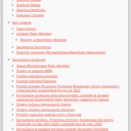
Skarbnik Miasta
Zastępca Skarbnika
Sołectwa i Osiedla
Akty prawne
Statut Gminy
Uchwały Rady Miejskiej
Rejestry uchwał Rady Miejskiej
Zarządzenia Burmistrza
Dziennik Urzędowy Województwa Warmińsko-Mazurskiego
Konsultacje społeczne
Statut Młodzieżowej Rady Miejskiej
Zmiany w statucie MRM
Podział sołectwa Łutynowo
Podział sołectwa Pawłowo
Projekt uchwały Rocznego Programu Współpracy Gminy Olsztynek z
organizacjami pozarządowymi na rok 2022
Konsultacje społeczne dotyczące projektu uchwały w sprawie
utworzenia Olsztyneckiej Rady Seniorów i nadania jej Statutu
Zmiany rodzaju miejscowości Kąpity
Zmiany rodzaju miejscowości Spoguny
Projekty statutów sołectw gminy Olsztynek
Konsultacje projektu „Programu Ochrony Środowiska dla Gminy
Olsztynek na lata 2023-2026 z perspektywą do roku 2030
Konsultacje w sprawie projektu uchwały Rocznego Programu