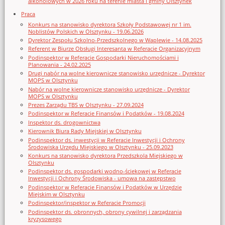
alkoholowych w 2026 roku na terenie miasta i gminy Olsztynek
Praca
Konkurs na stanowisko dyrektora Szkoły Podstawowej nr 1 im.
Noblistów Polskich w Olsztynku - 19.06.2026
Dyrektor Zespołu Szkolno-Przedszkolnego w Waplewie - 14.08.2025
Referent w Biurze Obsługi Interesanta w Referacie Organizacyjnym
Podinspektor w Referacie Gospodarki Nieruchomościami i
Planowania - 24.02.2025
Drugi nabór na wolne kierownicze stanowisko urzędnicze - Dyrektor
MOPS w Olsztynku
Nabór na wolne kierownicze stanowisko urzędnicze - Dyrektor
MOPS w Olsztynku
Prezes Zarządu TBS w Olsztynku - 27.09.2024
Podinspektor w Referacie Finansów i Podatków - 19.08.2024
Inspektor ds. drogownictwa
Kierownik Biura Rady Miejskiej w Olsztynku
Podinspektor ds. inwestycji w Referacie Inwestycji i Ochrony
Środowiska Urzędu Miejskiego w Olsztynku - 25.09.2023
Konkurs na stanowisko dyrektora Przedszkola Miejskiego w
Olsztynku
Podinspektor ds. gospodarki wodno-ściekowej w Referacie
Inwestycji i Ochrony Środowiska - umowa na zastępstwo
Podinspektor w Referacie Finansów i Podatków w Urzędzie
Miejskim w Olsztynku
Podinspektor/inspektor w Referacie Promocji
Podinspektor ds. obronnych, obrony cywilnej i zarządzania
kryzysowego