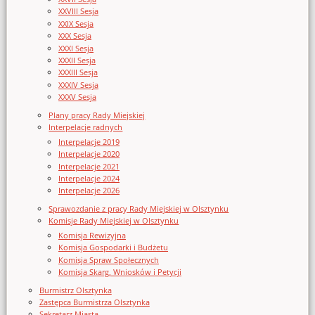
XXVIII Sesja
XXIX Sesja
XXX Sesja
XXXI Sesja
XXXII Sesja
XXXIII Sesja
XXXIV Sesja
XXXV Sesja
Plany pracy Rady Miejskiej
Interpelacje radnych
Interpelacje 2019
Interpelacje 2020
Interpelacje 2021
Interpelacje 2024
Interpelacje 2026
Sprawozdanie z pracy Rady Miejskiej w Olsztynku
Komisje Rady Miejskiej w Olsztynku
Komisja Rewizyjna
Komisja Gospodarki i Budżetu
Komisja Spraw Społecznych
Komisja Skarg, Wniosków i Petycji
Burmistrz Olsztynka
Zastępca Burmistrza Olsztynka
Sekretarz Miasta