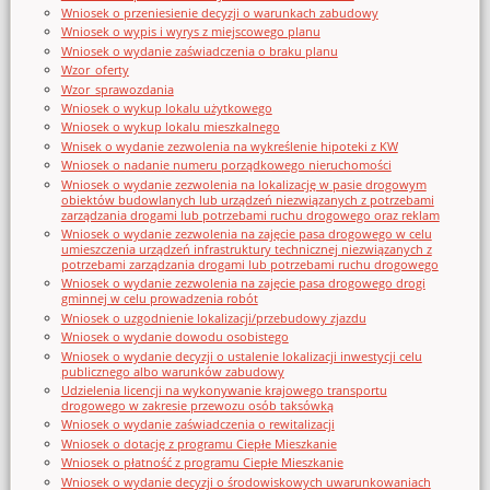
Wniosek o przeniesienie decyzji o warunkach zabudowy
Wniosek o wypis i wyrys z miejscowego planu
Wniosek o wydanie zaświadczenia o braku planu
Wzor_oferty
Wzor_sprawozdania
Wniosek o wykup lokalu użytkowego
Wniosek o wykup lokalu mieszkalnego
Wnisek o wydanie zezwolenia na wykreślenie hipoteki z KW
Wniosek o nadanie numeru porządkowego nieruchomości
Wniosek o wydanie zezwolenia na lokalizację w pasie drogowym
obiektów budowlanych lub urządzeń niezwiązanych z potrzebami
zarządzania drogami lub potrzebami ruchu drogowego oraz reklam
Wniosek o wydanie zezwolenia na zajęcie pasa drogowego w celu
umieszczenia urządzeń infrastruktury technicznej niezwiązanych z
potrzebami zarządzania drogami lub potrzebami ruchu drogowego
Wniosek o wydanie zezwolenia na zajęcie pasa drogowego drogi
gminnej w celu prowadzenia robót
Wniosek o uzgodnienie lokalizacji/przebudowy zjazdu
Wniosek o wydanie dowodu osobistego
Wniosek o wydanie decyzji o ustalenie lokalizacji inwestycji celu
publicznego albo warunków zabudowy
Udzielenia licencji na wykonywanie krajowego transportu
drogowego w zakresie przewozu osób taksówką
Wniosek o wydanie zaświadczenia o rewitalizacji
Wniosek o dotację z programu Ciepłe Mieszkanie
Wniosek o płatność z programu Ciepłe Mieszkanie
Wniosek o wydanie decyzji o środowiskowych uwarunkowaniach