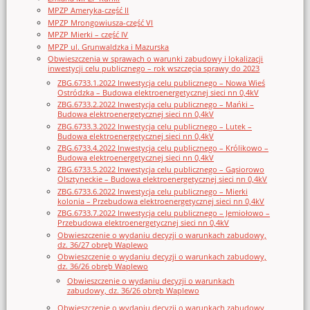
MPZP Ameryka-część II
MPZP Mrongowiusza-część VI
MPZP Mierki – część IV
MPZP ul. Grunwaldzka i Mazurska
Obwieszczenia w sprawach o warunki zabudowy i lokalizacji
inwestycji celu publicznego – rok wszczęcia sprawy do 2023
ZBG.6733.1.2022 Inwestycja celu publicznego – Nowa Wieś
Ostródzka – Budowa elektroenergetycznej sieci nn 0,4kV
ZBG.6733.2.2022 Inwestycja celu publicznego – Mańki –
Budowa elektroenergetycznej sieci nn 0,4kV
ZBG.6733.3.2022 Inwestycja celu publicznego – Lutek –
Budowa elektroenergetycznej sieci nn 0,4kV
ZBG.6733.4.2022 Inwestycja celu publicznego – Królikowo –
Budowa elektroenergetycznej sieci nn 0,4kV
ZBG.6733.5.2022 Inwestycja celu publicznego – Gąsiorowo
Olsztyneckie – Budowa elektroenergetycznej sieci nn 0,4kV
ZBG.6733.6.2022 Inwestycja celu publicznego – Mierki
kolonia – Przebudowa elektroenergetycznej sieci nn 0,4kV
ZBG.6733.7.2022 Inwestycja celu publicznego – Jemiołowo –
Przebudowa elektroenergetycznej sieci nn 0,4kV
Obwieszczenie o wydaniu decyzji o warunkach zabudowy,
dz. 36/27 obręb Waplewo
Obwieszczenie o wydaniu decyzji o warunkach zabudowy,
dz. 36/26 obręb Waplewo
Obwieszczenie o wydaniu decyzji o warunkach
zabudowy, dz. 36/26 obręb Waplewo
Obwieszczenie o wydaniu decyzji o warunkach zabudowy,