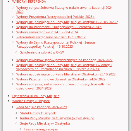
WYBORY I REFERENDA
Wybory sołtysa Sołectwa Zezuty w trakcie trwania kadencji 2024-
2029
Wybory Prezydenta Rzeczypospolitej Polskiej 2025 r.
Wybory uzupełniające do Rady Miejskiej w Olsztynku - 25.05.2025 r
Wybory do Parlamentu Europejskiego - 9 czerwca 2024 r.
Wybory samorządowe 2024 r. - 7.04.2024
Referendum zarządzone na dzień 15.10.2023 r.
Wybory do Sejmu Rzeczypospolitej Polskiej i Senatu
Rzeczypospolitej Polskiej - 15.10.2023
Szkolenie dla członków OKW
Wybory ławników sądów powszechnych na kadencję 2024-2027
Wybory uzupełniające do Rady Miejskiej w Olsztynku w okręgu
wyborczym nr 3 zarządzone na dzień 15 stycznia 2023 r.
Wybory uzupełniające do Rady Miejskiej w Olsztynku - 23.10.2022
Wybory Przedterminowe Burmistrza Olsztynka - 24.07.2022
Wybory sołtysów, rad sołeckich, przewodniczących osiedli i rad
osiedlowych 2024-2029
Ogłoszenia Biura Rady Miejskiej
Władze Gminy Olsztynek
Rada Miejska kadencja 2024-2029
Statut Gminy Olsztynek
Radni Rady Miejskiej w Olsztynku (w tym dyżury)
Sesje Rady Miejskiej w Olsztynku
I sesja - inauguracyjna