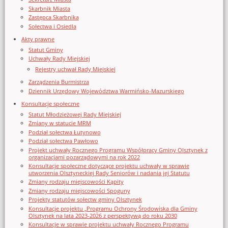
Skarbnik Miasta
Zastępca Skarbnika
Sołectwa i Osiedla
Akty prawne
Statut Gminy
Uchwały Rady Miejskiej
Rejestry uchwał Rady Miejskiej
Zarządzenia Burmistrza
Dziennik Urzędowy Województwa Warmińsko-Mazurskiego
Konsultacje społeczne
Statut Młodzieżowej Rady Miejskiej
Zmiany w statucie MRM
Podział sołectwa Łutynowo
Podział sołectwa Pawłowo
Projekt uchwały Rocznego Programu Współpracy Gminy Olsztynek z
organizacjami pozarządowymi na rok 2022
Konsultacje społeczne dotyczące projektu uchwały w sprawie
utworzenia Olsztyneckiej Rady Seniorów i nadania jej Statutu
Zmiany rodzaju miejscowości Kąpity
Zmiany rodzaju miejscowości Spoguny
Projekty statutów sołectw gminy Olsztynek
Konsultacje projektu „Programu Ochrony Środowiska dla Gminy
Olsztynek na lata 2023-2026 z perspektywą do roku 2030
Konsultacje w sprawie projektu uchwały Rocznego Programu