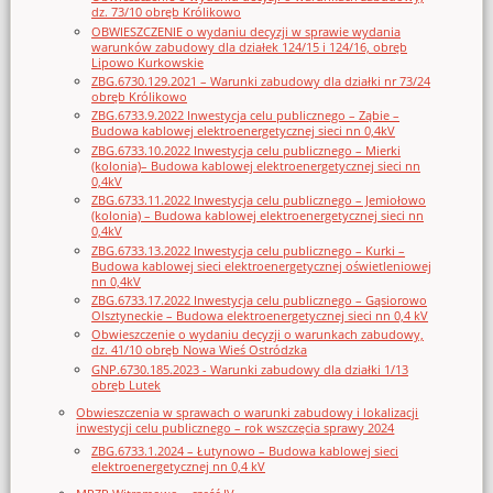
dz. 73/10 obręb Królikowo
OBWIESZCZENIE o wydaniu decyzji w sprawie wydania
warunków zabudowy dla działek 124/15 i 124/16, obręb
Lipowo Kurkowskie
ZBG.6730.129.2021 – Warunki zabudowy dla działki nr 73/24
obręb Królikowo
ZBG.6733.9.2022 Inwestycja celu publicznego – Ząbie –
Budowa kablowej elektroenergetycznej sieci nn 0,4kV
ZBG.6733.10.2022 Inwestycja celu publicznego – Mierki
(kolonia)– Budowa kablowej elektroenergetycznej sieci nn
0,4kV
ZBG.6733.11.2022 Inwestycja celu publicznego – Jemiołowo
(kolonia) – Budowa kablowej elektroenergetycznej sieci nn
0,4kV
ZBG.6733.13.2022 Inwestycja celu publicznego – Kurki –
Budowa kablowej sieci elektroenergetycznej oświetleniowej
nn 0,4kV
ZBG.6733.17.2022 Inwestycja celu publicznego – Gąsiorowo
Olsztyneckie – Budowa elektroenergetycznej sieci nn 0,4 kV
Obwieszczenie o wydaniu decyzji o warunkach zabudowy,
dz. 41/10 obręb Nowa Wieś Ostródzka
GNP.6730.185.2023 - Warunki zabudowy dla działki 1/13
obręb Lutek
Obwieszczenia w sprawach o warunki zabudowy i lokalizacji
inwestycji celu publicznego – rok wszczęcia sprawy 2024
ZBG.6733.1.2024 – Łutynowo – Budowa kablowej sieci
elektroenergetycznej nn 0,4 kV