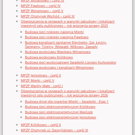
MPZP Witramowo – część IV
MPZP Pawłowo – część IV
MPZP Witramowo – część V
MPZP Olsztynek Wschód – część III
Obwieszczenia w sprawach o warunki zabudowy i lokalizacji
inwestycji celu publicznego – rok wszczęcia sprawy 2025
Budowa sieci niskiego napięcia Mierki
Budowa sieci niskiego napięcia Pawłowo
Budowa kanalizacji sanitarnej Elgnówko, Gaj, Łęciny,
Świętajny, Tolejny, Wigwałd, Wilkowo, Zawady
Budowa wodociągu Waplewo-Witramowo
Budowa wodociągu Królikowo
Budowa sieci wodociągowej Swaderki-Lipowo Kurkowskie
Budowa wodociągu i kanalizacji Witramowo
MPZP Jemiołowo - część II
MPZP Mierki - część V
MPZP Warlity Małe - część I
Obwieszczenia w sprawach o warunki zabudowy i lokalizacji
inwestycji celu publicznego – rok wszczęcia sprawy 2026
Budowa drogi dla rowerów Mierki – Swaderki - Etap 1
Budowa sieci elektroenergetycznej Królikowo
Budowa sieci elektroenergetycznej Marózek
Budowa sieci elektroenergetycznej Jemiołowo
MPZP Królikowo – część II
MPZP Olsztynek ul. Daszyńskiego – część III