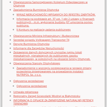
Obwieszczenia Samorządowego Kolegium Odwoławczego w
Olsztynie
Zawiadomienia Burmistrza Olsztynka
WYKAZ NIERUCHOMOŚCI WPISANYCH DO REJESTRU ZABYTKÓW.
Informacja na podstawie art. 37 ust. 1 pkt 2 ustawy o finansach
publicznych - m.in. wykonanie budżetu JST umorzenia pomoc
publiczna.
II Konkurs na realizację zadania publicznego
Obwieszczenia Ministra Infrastruktury i Budwonictwa
Sprzedaż pojazdu Volkswagen Transporter T4
Decyzje Burmistrza Olsztynka
Informacje dla Zarządców Nieruchomości
Zestawienie danych dotyczących czynszów najmu lokali
mieszkalnych, nienależących do publicznego zasobu
mieszkaniowego, w położonych na obszarze Gminy Olsztynek.
Obwieszczenia Starosty Olsztyńskiego
Zawiadomienie o wszczęciu postępowania w sprawie zmiany
pozwolenia zintegrowanego na prowadzenie instalacji
NUTRIPOL Sp. z o.o.
Ogłoszenia sprzedażowe
Ogłoszenia sprzedażowe
Uchwała reklamowa
Regionalny Zarząd Gospodarki Wodnej w Białymstoku
INFORMACJA O OPŁACIE ZA ZMNIEJSZENIE NATURALNEJ RETENCJI
TERENOWEJ