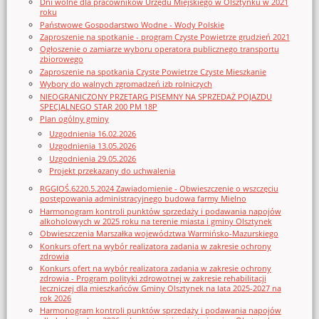
Dni wolne dla pracowników Urzędu Miejskiego w Olsztynku w 2021
roku
Państwowe Gospodarstwo Wodne - Wody Polskie
Zaproszenie na spotkanie - program Czyste Powietrze grudzień 2021
Ogłoszenie o zamiarze wyboru operatora publicznego transportu
zbiorowego
Zaproszenie na spotkania Czyste Powietrze Czyste Mieszkanie
Wybory do walnych zgromadzeń izb rolniczych
NIEOGRANICZONY PRZETARG PISEMNY NA SPRZEDAŻ POJAZDU
SPECJALNEGO STAR 200 PM 18P
Plan ogólny gminy
Uzgodnienia 16.02.2026
Uzgodnienia 13.05.2026
Uzgodnienia 29.05.2026
Projekt przekazany do uchwalenia
RGGIOŚ.6220.5.2024 Zawiadomienie - Obwieszczenie o wszczęciu
postępowania administracyjnego budowa farmy Mielno
Harmonogram kontroli punktów sprzedaży i podawania napojów
alkoholowych w 2025 roku na terenie miasta i gminy Olsztynek
Obwieszczenia Marszałka województwa Warmińsko-Mazurskiego
Konkurs ofert na wybór realizatora zadania w zakresie ochrony
zdrowia
Konkurs ofert na wybór realizatora zadania w zakresie ochrony
zdrowia - Program polityki zdrowotnej w zakresie rehabilitacji
leczniczej dla mieszkańców Gminy Olsztynek na lata 2025-2027 na
rok 2026
Harmonogram kontroli punktów sprzedaży i podawania napojów