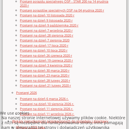
Przetarg pojazdu specjalnego OSP - STAR 200 na 14 grudnia
2020 r
Przetarg pojazdów specjalnych OSP na 04 grudnia 2020 r
Przetarg na dzień 10 listopada 2020 r
Przetarg na dzień 9 listopada 2020 r
Przetargi na dzień 9 października 2020 r
Przetargi na dzień 7 września 2020 r
Przetargi na dzień 28 sierpnia 2020 r
Przetargi na dzień 7 sierpnia 2020
Przetargi na dzień 17 lipca 2020 r
Przetarg na dzień 10 lipca 2020 r
Przetarg na dzień 26 czerwca 2020 r
Przetargi na dzień 19 czerwca 2020 r
Przetargi na dzień 3 kwietnia 2020 r
Przetarg na dzień 30 marca 2020 r
Przetarg na dzień 23 marca 2020 r
Przetarg na dzień 28 lutego 2020 r
Przetargi na dzień 21 lutego 2020 r
Przetargi 2026
Przetarg na dzień 6 marca 2026 r.
Przetargi na dzień 10 sierpnia 2026 r.
Przetarg na dzień 11 sierpnia 2026 r.
We use cookies
Przetarg na dzień 11 września 2026 r.
Na naszej stronie internetowej używamy plików cookie. Niektóre
Wykazy nieruchomości przeznaczonych do sprzedaży i dzierżawy
z nich są niezbędne dla funkcjonowania strony, inne pomagają
nam w ulepszaniu tej strony i doświadczeń użytkownika
Wykazy z 2026 roku