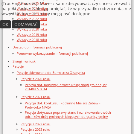
(Tracking Cookies). Możesz sam zdecydować, czy chcesz zezwolić
Wykazy z 2025 roku
na pliki cookie. Należy pamiętać, że w przypadku odrzucenia, nie
Wykazy z 2024 roku
wszystkie funkcje strony mogą być dostępne.
Wykazy z 2023 roku
Wykazy z 2022 roku
OK
ODMAWIAĆ
Wykazy z 2021 roku
Wykazy z 2020 roku
Wykazy z 2019 roku
Wykazy z 2018 roku
Dostęp do informacji publicznej
Ponowne wykorzystanie informacji publicznej
Skargi i wnioski
Petycje
Petycje skierowane do Burmistrza Olsztynka
Petycje z 2020 roku
Petycja dot. poprawy infrastruktury drogi gminnej nr
281409_5.0014
Petycje z 2021 roku
Petycja dot. konkursu: Rodzinne Miejsce Zabaw -
Podwórko NIVEA
Petycja dotycząca poprawy stanu i oznakowania dwóch
odcinków dróg gminnych biegących do granicy gminy
Petycje z 2022 roku
Petycje z 2023 roku