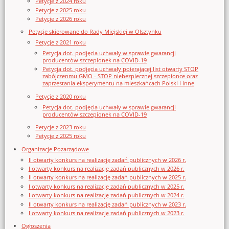
Petycje z 2024 roku
Petycje z 2025 roku
Petycje z 2026 roku
Petycje skierowane do Rady Miejskiej w Olsztynku
Petycje z 2021 roku
Petycja dot. podjęcia uchwały w sprawie gwarancji
producentów szczepionek na COVID-19
Petycja dot. podjęcia uchwały poierającej list otwarty STOP
zabójczenmu GMO - STOP niebezpiecznej szczepionce oraz
zaprzestania eksperymentu na mieszkańcach Polski i inne
Petycje z 2020 roku
Petycja dot. podjęcia uchwały w sprawie gwarancji
producentów szczepionek na COVID-19
Petycje z 2023 roku
Petycje z 2025 roku
Organizacje Pozarządowe
II otwarty konkurs na realizację zadań publicznych w 2026 r.
I otwarty konkurs na realizację zadań publicznych w 2026 r.
II otwarty konkurs na realizację zadań publicznych w 2025 r.
I otwarty konkurs na realizację zadań publicznych w 2025 r.
I otwarty konkurs na realizację zadań publicznych w 2024 r.
II otwarty konkurs na realizację zadań publicznych w 2023 r.
I otwarty konkurs na realizację zadań publicznych w 2023 r.
Ogłoszenia