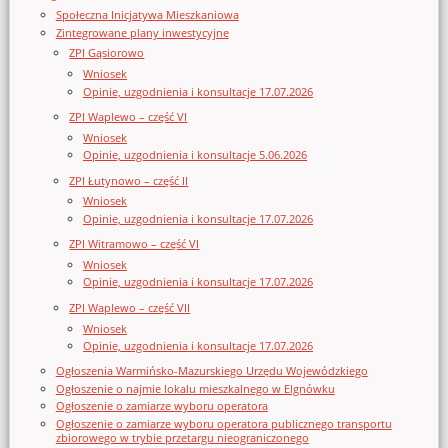
Społeczna Inicjatywa Mieszkaniowa
Zintegrowane plany inwestycyjne
ZPI Gąsiorowo
Wniosek
Opinie, uzgodnienia i konsultacje 17.07.2026
ZPI Waplewo – część VI
Wniosek
Opinie, uzgodnienia i konsultacje 5.06.2026
ZPI Łutynowo – część II
Wniosek
Opinie, uzgodnienia i konsultacje 17.07.2026
ZPI Witramowo – część VI
Wniosek
Opinie, uzgodnienia i konsultacje 17.07.2026
ZPI Waplewo – część VII
Wniosek
Opinie, uzgodnienia i konsultacje 17.07.2026
Ogłoszenia Warmińsko-Mazurskiego Urzędu Wojewódzkiego
Ogłoszenie o najmie lokalu mieszkalnego w Elgnówku
Ogłoszenie o zamiarze wyboru operatora
Ogłoszenie o zamiarze wyboru operatora publicznego transportu
zbiorowego w trybie przetargu nieograniczonego