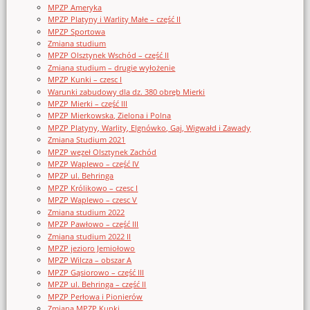
MPZP Ameryka
MPZP Platyny i Warlity Małe – część II
MPZP Sportowa
Zmiana studium
MPZP Olsztynek Wschód – część II
Zmiana studium – drugie wyłożenie
MPZP Kunki – czesc I
Warunki zabudowy dla dz. 380 obręb Mierki
MPZP Mierki – część III
MPZP Mierkowska, Zielona i Polna
MPZP Platyny, Warlity, Elgnówko, Gaj, Wigwałd i Zawady
Zmiana Studium 2021
MPZP węzeł Olsztynek Zachód
MPZP Waplewo – część IV
MPZP ul. Behringa
MPZP Królikowo – czesc I
MPZP Waplewo – czesc V
Zmiana studium 2022
MPZP Pawłowo – część III
Zmiana studium 2022 II
MPZP jezioro Jemiołowo
MPZP Wilcza – obszar A
MPZP Gąsiorowo – część III
MPZP ul. Behringa – część II
MPZP Perłowa i Pionierów
Zmiana MPZP Kunki