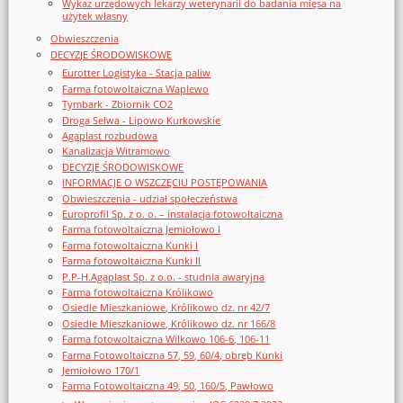
Wykaz urzędowych lekarzy weterynarii do badania mięsa na
użytek własny
Obwieszczenia
DECYZJE ŚRODOWISKOWE
Eurotter Logistyka - Stacja paliw
Farma fotowoltaiczna Waplewo
Tymbark - Zbiornik CO2
Droga Selwa - Lipowo Kurkowskie
Agaplast rozbudowa
Kanalizacja Witramowo
DECYZJE ŚRODOWISKOWE
INFORMACJE O WSZCZĘCIU POSTĘPOWANIA
Obwieszczenia - udział społeczeństwa
Europrofil Sp. z o. o. – instalacja fotowoltaiczna
Farma fotowoltaiczna Jemiołowo I
Farma fotowoltaiczna Kunki I
Farma fotowoltaiczna Kunki II
P.P-H.Agaplast Sp. z o.o. - studnia awaryjna
Farma fotowoltaiczna Królikowo
Osiedle Mieszkaniowe, Królikowo dz. nr 42/7
Osiedle Mieszkaniowe, Królikowo dz. nr 166/8
Farma fotowoltaiczna Wilkowo 106-6, 106-11
Farma Fotowoltaiczna 57, 59, 60/4, obręb Kunki
Jemiołowo 170/1
Farma Fotowoltaiczna 49, 50, 160/5, Pawłowo