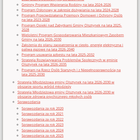
Gminny Program Wspierania Rodziny na lata 2024-2026
Program Osłonowy w zakresie dożywiania na lata 2024-2028
Program Przeciwdziałania Przemocy Domowej i Ochrony Osób
na lata 2023-2028
Program Opieki nad Zabytkami Gminy Olsztynek na lata 2025-
2028
Wieloletni Program Gospodarowania Mieszkaniowym Zasobem
Gminy na lata 2026-2030
Założenia do planu zaopatrzenia w ciepło, energię elektryczna i
paliwa gazowe na lata 2026-2040
Program usuwania azbestu na lata 2025-2032
Strategia Rozwiązywania Problemów Społecznych w gminie
Olsztynek na lata 2026-2035
Program na Rzecz Osób Starszych i z Niepełnosprawnością na
lata 2025-2030
Strategia Młodzieżowa gminy Olsztynek na lata 2026-2030 w
obszarze sportu wśród młodzieży
Strategia Młodzieżowa gminy Olsztynek na lata 2026-2030 w
obszarze zdrowia psychicznego młodych osób
Sprawozdania
Sprawozdania za rok 2020
Sprawozdania za rok 2021
Sprawozdania za rok 2022
Sprawozdania za rok 2023
Sprawozdania za rok 2024
Sprawozdania za rok 2025