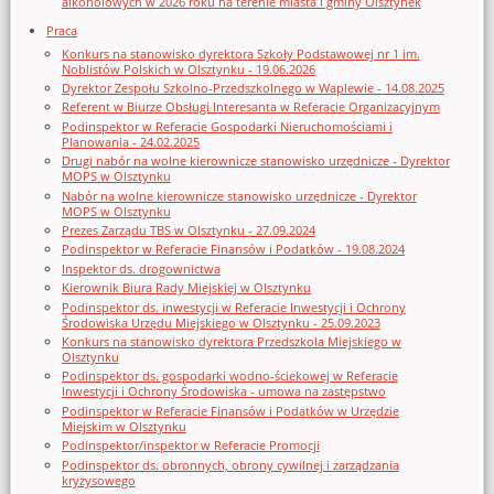
alkoholowych w 2026 roku na terenie miasta i gminy Olsztynek
Praca
Konkurs na stanowisko dyrektora Szkoły Podstawowej nr 1 im.
Noblistów Polskich w Olsztynku - 19.06.2026
Dyrektor Zespołu Szkolno-Przedszkolnego w Waplewie - 14.08.2025
Referent w Biurze Obsługi Interesanta w Referacie Organizacyjnym
Podinspektor w Referacie Gospodarki Nieruchomościami i
Planowania - 24.02.2025
Drugi nabór na wolne kierownicze stanowisko urzędnicze - Dyrektor
MOPS w Olsztynku
Nabór na wolne kierownicze stanowisko urzędnicze - Dyrektor
MOPS w Olsztynku
Prezes Zarządu TBS w Olsztynku - 27.09.2024
Podinspektor w Referacie Finansów i Podatków - 19.08.2024
Inspektor ds. drogownictwa
Kierownik Biura Rady Miejskiej w Olsztynku
Podinspektor ds. inwestycji w Referacie Inwestycji i Ochrony
Środowiska Urzędu Miejskiego w Olsztynku - 25.09.2023
Konkurs na stanowisko dyrektora Przedszkola Miejskiego w
Olsztynku
Podinspektor ds. gospodarki wodno-ściekowej w Referacie
Inwestycji i Ochrony Środowiska - umowa na zastępstwo
Podinspektor w Referacie Finansów i Podatków w Urzędzie
Miejskim w Olsztynku
Podinspektor/inspektor w Referacie Promocji
Podinspektor ds. obronnych, obrony cywilnej i zarządzania
kryzysowego