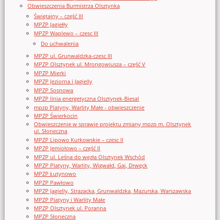
Obwieszczenia Burmistrza Olsztynka
Świętajny – część III
MPZP Jagiełły
MPZP Waplewo – czesc III
Do uchwalenia
MPZP ul. Grunwaldzka-czesc III
MPZP Olsztynek ul. Mrongowiusza – część V
MPZP Mierki
MPZP Jeziorna i Jagielly
MPZP Sosnowa
MPZP linia energetyczna Olsztynek-Biesal
mpzp Platyny, Warlity Małe - obwieszczenie
MPZP Świerkocin
Obwieszczenie w sprawie projektu zmiany mpzp m. Olsztynek
ul. Słoneczna
MPZP Lipowo Kurkowskie – czesc II
MPZP Jemiołowo – część II
MPZP ul. Leśna do węzła Olsztynek Wschód
MPZP Platyny, Warlity, Wigwałd, Gaj, Drwęck
MPZP Łutynowo
MPZP Pawłowo
MPZP Jagielly, Strazacka, Grunwaldzka, Mazurska, Warszawska
MPZP Platyny i Warlity Małe
MPZP Olsztynek ul. Poranna
MPZP Słoneczna