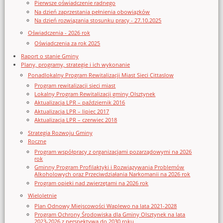
Pierwsze oświadczenie radnego
Na dzień zaprzestania pełnienia obowiązków
Na dzień rozwiązania stosunku pracy - 27.10.2025
Oświadczenia - 2026 rok
Oświadczenia za rok 2025
Raport o stanie Gminy
Plany, programy, strategie i ich wykonanie
Ponadlokalny Program Rewitalizacji Miast Sieci Cittaslow
Program rewitalizacji sieci miast
Lokalny Program Rewitalizacji gminy Olsztynek
Aktualizacja LPR – październik 2016
Aktualizacja LPR – lipiec 2017
Aktualizacja LPR – czerwiec 2018
Strategia Rozwoju Gminy
Roczne
Program współpracy z organizacjami pozarządowymi na 2026
rok
Gminny Program Profilaktyki i Rozwiązywania Problemów
Alkoholowych oraz Przeciwdziałania Narkomanii na 2026 rok
Program opieki nad zwierzętami na 2026 rok
Wieloletnie
Plan Odnowy Miejscowości Waplewo na lata 2021-2028
Program Ochrony Środowiska dla Gminy Olsztynek na lata
2023-2026 z perspektywą do 2030 roku