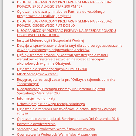
DRUGI NIEOGRANICZONY PRZETARG PISEMNY NA SPRZEDAŻ
POJAZDU SPECJALNEGO STAR 200 PM 18P
Ogłoszenie o otwartym naborze Partnera do wspólnego
przygotowania i realizacji projektu
DRUGI NIEOGRANICZONY PRZETARG PISEMNY NA SPRZEDAŻ
POJAZDU OSOBOWEGO FIAT DOBLO
NIEOGRANICZONY PRZETARG PISEMNY NA SPRZEDAŻ POJAZDU
OSOBOWEGO FIAT DOBLO
Instytut Meteorologii i Gospodarki Wodnej
Decyzja w sprawie zatwierdzenia taryf dla zbiorowego zaopatrzenia
w wodę i zbiorowego odprowadzania ścieków
Ogólny schemat procedury kontroli przestrzegania zasad i
warunków korzystania z zezwoleń na sprzedaż napojów
alkoholowych w gminie Olsztynek
Ogłoszenie o sprzedaży ciągnika Ursus C-360
MPZP Samagowo – czesc I
Rezygnacja z realizacji zadania pn. "Odkrycie tajemnic pomnika
Tannenbergu"
Nieograniczony Przetargu Pisemny Na Sprzedaż Pojazdu
Specjalnego Marki Star_200
Informacje i komunikaty
Uchwała projekt nowego ustroju szkolnego
Ogłoszenie o zebraniu mieszkańców Sołectwa Drwęck - wybory
sołtysa
Ogłoszenie o zamknięciu ul. Behringa na czas Dni Olsztynka 2016
Pozostałe obwieszczenia
Samorząd Województwa Warmińsko-Mazurskiego
Obwieszczenia Wojewody Warmińsko-Mazurskiego