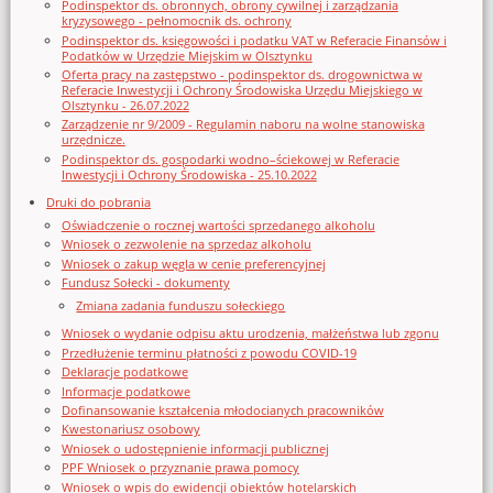
Podinspektor ds. obronnych, obrony cywilnej i zarządzania
kryzysowego - pełnomocnik ds. ochrony
Podinspektor ds. księgowości i podatku VAT w Referacie Finansów i
Podatków w Urzędzie Miejskim w Olsztynku
Oferta pracy na zastępstwo - podinspektor ds. drogownictwa w
Referacie Inwestycji i Ochrony Środowiska Urzędu Miejskiego w
Olsztynku - 26.07.2022
Zarządzenie nr 9/2009 - Regulamin naboru na wolne stanowiska
urzędnicze.
Podinspektor ds. gospodarki wodno–ściekowej w Referacie
Inwestycji i Ochrony Środowiska - 25.10.2022
Druki do pobrania
Oświadczenie o rocznej wartości sprzedanego alkoholu
Wniosek o zezwolenie na sprzedaz alkoholu
Wniosek o zakup węgla w cenie preferencyjnej
Fundusz Sołecki - dokumenty
Zmiana zadania funduszu sołeckiego
Wniosek o wydanie odpisu aktu urodzenia, małżeństwa lub zgonu
Przedłużenie terminu płatności z powodu COVID-19
Deklaracje podatkowe
Informacje podatkowe
Dofinansowanie kształcenia młodocianych pracowników
Kwestonariusz osobowy
Wniosek o udostępnienie informacji publicznej
PPF Wniosek o przyznanie prawa pomocy
Wniosek o wpis do ewidencji obiektów hotelarskich