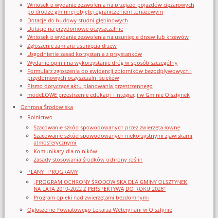
Wniosek o wydanie zezwolenia na przejazd pojazdów ciężarowych
po drodze gminnej objętej ograniczeniem tonażowym
Dotacje do budowy studni głębinowych
Dotacje na przydomowe oczyszczalnie
Wniosek o wydanie zezwolenia na usunięcie drzew lub krzewów
Zgłoszenie zamiaru usunięcia drzew
Uzgodnienie zasad korzystania z przystanków
Wydanie opinii na wykorzystanie dróg w sposób szczególny
Formularz zgłoszenia do ewidencji zbiorników bezodpływowych i
przydomowych oczyszczalni ścieków
Pismo dotyczące aktu planowania przestrzennego
modeLOWE przestrzenie edukacji i integracji w Gminie Olsztynek
Ochrona Środowiska
Rolnictwo
Szacowanie szkód spowodowanych przez zwierzęta łowne
Szacowanie szkód spowodowanych niekorzystnymi zjawiskami
atmosferycznymi
Komunikaty dla rolników
Zasady stosowania środków ochrony roślin
PLANY I PROGRAMY
„PROGRAM OCHRONY ŚRODOWISKA DLA GMINY OLSZTYNEK
NA LATA 2019-2022 Z PERSPEKTYWĄ DO ROKU 2026”
Program opieki nad zwierzętami bezdomnymi
Ogloszenie Powiatowego Lekarza Weterynarii w Olsztynie