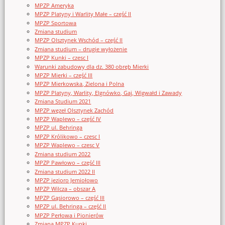
MPZP Ameryka
MPZP Platyny i Warlity Małe – część II
MPZP Sportowa
Zmiana studium
MPZP Olsztynek Wschód – część II
Zmiana studium – drugie wyłożenie
MPZP Kunki – czesc I
Warunki zabudowy dla dz. 380 obręb Mierki
MPZP Mierki – część III
MPZP Mierkowska, Zielona i Polna
MPZP Platyny, Warlity, Elgnówko, Gaj, Wigwałd i Zawady
Zmiana Studium 2021
MPZP węzeł Olsztynek Zachód
MPZP Waplewo – część IV
MPZP ul. Behringa
MPZP Królikowo – czesc I
MPZP Waplewo – czesc V
Zmiana studium 2022
MPZP Pawłowo – część III
Zmiana studium 2022 II
MPZP jezioro Jemiołowo
MPZP Wilcza – obszar A
MPZP Gąsiorowo – część III
MPZP ul. Behringa – część II
MPZP Perłowa i Pionierów
Zmiana MPZP Kunki