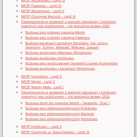
MPZP Witramowo – część IV
MPZP Pawłowo – część IV
MPZP Witramowo – część V
MPZP Olsztynek Wschód – część III
Obwieszczenia w sprawach o warunki zabudowy i lokalizacji
inwestycji celu publicznego – rok wszczęcia sprawy 2025
Budowa sieci niskiego napięcia Mierki
Budowa sieci niskiego napięcia Pawłowo
Budowa kanalizacji sanitarnej Elgnówko, Gaj, Łęciny,
Świętajny, Tolejny, Wigwałd, Wilkowo, Zawady
Budowa wodociągu Waplewo-Witramowo
Budowa wodociągu Królikowo
Budowa sieci wodociągowej Swaderki-Lipowo Kurkowskie
Budowa wodociągu i kanalizacji Witramowo
MPZP Jemiołowo - część II
MPZP Mierki - część V
MPZP Warlity Małe - część I
Obwieszczenia w sprawach o warunki zabudowy i lokalizacji
inwestycji celu publicznego – rok wszczęcia sprawy 2026
Budowa drogi dla rowerów Mierki – Swaderki - Etap 1
Budowa sieci elektroenergetycznej Królikowo
Budowa sieci elektroenergetycznej Marózek
Budowa sieci elektroenergetycznej Jemiołowo
MPZP Królikowo – część II
MPZP Olsztynek ul. Daszyńskiego – część III