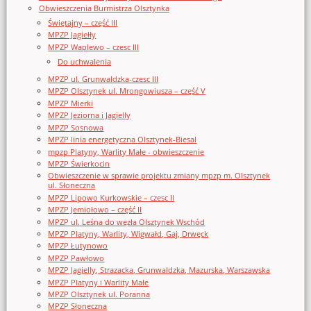
Obwieszczenia Burmistrza Olsztynka
Świętajny – część III
MPZP Jagiełły
MPZP Waplewo – czesc III
Do uchwalenia
MPZP ul. Grunwaldzka-czesc III
MPZP Olsztynek ul. Mrongowiusza – część V
MPZP Mierki
MPZP Jeziorna i Jagielly
MPZP Sosnowa
MPZP linia energetyczna Olsztynek-Biesal
mpzp Platyny, Warlity Małe - obwieszczenie
MPZP Świerkocin
Obwieszczenie w sprawie projektu zmiany mpzp m. Olsztynek
ul. Słoneczna
MPZP Lipowo Kurkowskie – czesc II
MPZP Jemiołowo – część II
MPZP ul. Leśna do węzła Olsztynek Wschód
MPZP Platyny, Warlity, Wigwałd, Gaj, Drwęck
MPZP Łutynowo
MPZP Pawłowo
MPZP Jagielly, Strazacka, Grunwaldzka, Mazurska, Warszawska
MPZP Platyny i Warlity Małe
MPZP Olsztynek ul. Poranna
MPZP Słoneczna