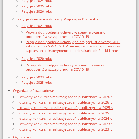
Petycje z 2024 roku
Petycje z 2025 roku
Petycje z 2026 roku
Petycje skierowane do Rady Miejskiej w Olsztynku
Petycje z 2021 roku
Petycja dot. podjęcia uchwały w sprawie gwarancji
producentów szczepionek na COVID-19
Petycja dot. podjęcia uchwały poierającej list otwarty STOP
zabójczenmu GMO - STOP niebezpiecznej szczepionce oraz
zaprzestania eksperymentu na mieszkańcach Polski i inne
Petycje z 2020 roku
Petycja dot. podjęcia uchwały w sprawie gwarancji
producentów szczepionek na COVID-19
Petycje z 2023 roku
Petycje z 2025 roku
Organizacje Pozarządowe
II otwarty konkurs na realizację zadań publicznych w 2026 r.
I otwarty konkurs na realizację zadań publicznych w 2026 r.
II otwarty konkurs na realizację zadań publicznych w 2025 r.
I otwarty konkurs na realizację zadań publicznych w 2025 r.
I otwarty konkurs na realizację zadań publicznych w 2024 r.
II otwarty konkurs na realizację zadań publicznych w 2023 r.
I otwarty konkurs na realizację zadań publicznych w 2023 r.
Ogłoszenia