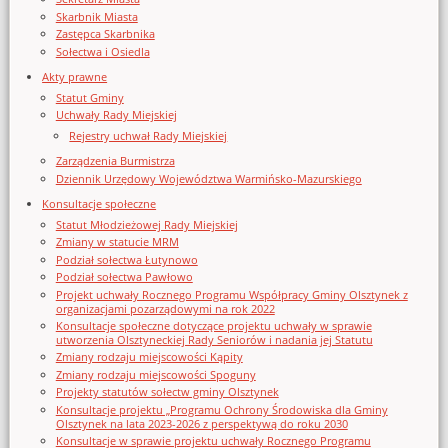
Skarbnik Miasta
Zastępca Skarbnika
Sołectwa i Osiedla
Akty prawne
Statut Gminy
Uchwały Rady Miejskiej
Rejestry uchwał Rady Miejskiej
Zarządzenia Burmistrza
Dziennik Urzędowy Województwa Warmińsko-Mazurskiego
Konsultacje społeczne
Statut Młodzieżowej Rady Miejskiej
Zmiany w statucie MRM
Podział sołectwa Łutynowo
Podział sołectwa Pawłowo
Projekt uchwały Rocznego Programu Współpracy Gminy Olsztynek z
organizacjami pozarządowymi na rok 2022
Konsultacje społeczne dotyczące projektu uchwały w sprawie
utworzenia Olsztyneckiej Rady Seniorów i nadania jej Statutu
Zmiany rodzaju miejscowości Kąpity
Zmiany rodzaju miejscowości Spoguny
Projekty statutów sołectw gminy Olsztynek
Konsultacje projektu „Programu Ochrony Środowiska dla Gminy
Olsztynek na lata 2023-2026 z perspektywą do roku 2030
Konsultacje w sprawie projektu uchwały Rocznego Programu