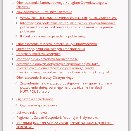
Obwieszczenia Samorządowego Kolegium Odwoławczego w
Olsztynie
Zawiadomienia Burmistrza Olsztynka
WYKAZ NIERUCHOMOŚCI WPISANYCH DO REJESTRU ZABYTKÓW.
Informacja na podstawie art. 37 ust. 1 pkt 2 ustawy o finansach
publicznych - m.in. wykonanie budżetu JST umorzenia pomoc
publiczna.
II Konkurs na realizację zadania publicznego
Obwieszczenia Ministra Infrastruktury i Budwonictwa
Sprzedaż pojazdu Volkswagen Transporter T4
Decyzje Burmistrza Olsztynka
Informacje dla Zarządców Nieruchomości
Zestawienie danych dotyczących czynszów najmu lokali
mieszkalnych, nienależących do publicznego zasobu
mieszkaniowego, w położonych na obszarze Gminy Olsztynek.
Obwieszczenia Starosty Olsztyńskiego
Zawiadomienie o wszczęciu postępowania w sprawie zmiany
pozwolenia zintegrowanego na prowadzenie instalacji
NUTRIPOL Sp. z o.o.
Ogłoszenia sprzedażowe
Ogłoszenia sprzedażowe
Uchwała reklamowa
Regionalny Zarząd Gospodarki Wodnej w Białymstoku
INFORMACJA O OPŁACIE ZA ZMNIEJSZENIE NATURALNEJ RETENCJI
TERENOWEJ