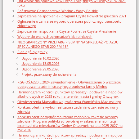
Dni wolne dla pracowników Urzędu Miejskiego w Olsztynku w 2021
roku
Państwowe Gospodarstwo Wodne - Wody Polskie
Zaproszenie na spotkanie - program Czyste Powietrze grudzień 2021
Ogłoszenie o zamiarze wyboru operatora publicznego transportu
zbiorowego
Zaproszenie na spotkania Czyste Powietrze Czyste Mieszkanie
Wybory do walnych zgromadzeń izb rolniczych
NIEOGRANICZONY PRZETARG PISEMNY NA SPRZEDAŻ POJAZDU
SPECJALNEGO STAR 200 PM 18P
Plan ogólny gminy
Uzgodnienia 16.02.2026
Uzgodnienia 13.05.2026
Uzgodnienia 29.05.2026
Projekt przekazany do uchwalenia
RGGIOŚ.6220.5.2024 Zawiadomienie - Obwieszczenie o wszczęciu
postępowania administracyjnego budowa farmy Mielno
Harmonogram kontroli punktów sprzedaży i podawania napojów
alkoholowych w 2025 roku na terenie miasta i gminy Olsztynek
Obwieszczenia Marszałka województwa Warmińsko-Mazurskiego
Konkurs ofert na wybór realizatora zadania w zakresie ochrony
zdrowia
Konkurs ofert na wybór realizatora zadania w zakresie ochrony
zdrowia - Program polityki zdrowotnej w zakresie rehabilitacji
leczniczej dla mieszkańców Gminy Olsztynek na lata 2025-2027 na
rok 2026
Harmonogram kontroli punktów sprzedaży i podawania napojów