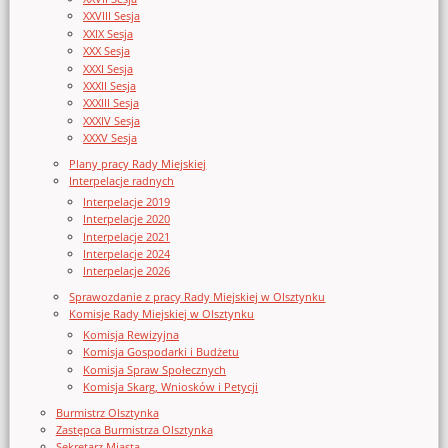
XXVIII Sesja
XXIX Sesja
XXX Sesja
XXXI Sesja
XXXII Sesja
XXXIII Sesja
XXXIV Sesja
XXXV Sesja
Plany pracy Rady Miejskiej
Interpelacje radnych
Interpelacje 2019
Interpelacje 2020
Interpelacje 2021
Interpelacje 2024
Interpelacje 2026
Sprawozdanie z pracy Rady Miejskiej w Olsztynku
Komisje Rady Miejskiej w Olsztynku
Komisja Rewizyjna
Komisja Gospodarki i Budżetu
Komisja Spraw Społecznych
Komisja Skarg, Wniosków i Petycji
Burmistrz Olsztynka
Zastępca Burmistrza Olsztynka
Sekretarz Miasta