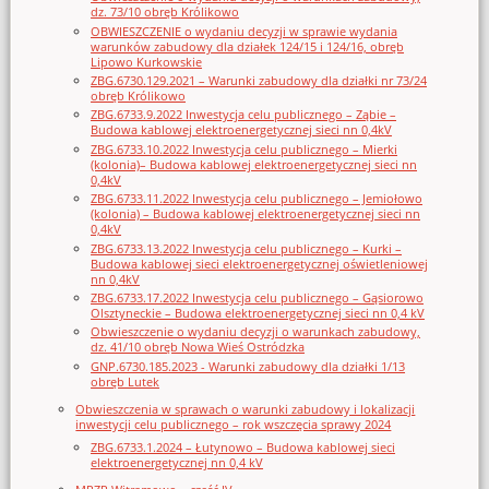
dz. 73/10 obręb Królikowo
OBWIESZCZENIE o wydaniu decyzji w sprawie wydania
warunków zabudowy dla działek 124/15 i 124/16, obręb
Lipowo Kurkowskie
ZBG.6730.129.2021 – Warunki zabudowy dla działki nr 73/24
obręb Królikowo
ZBG.6733.9.2022 Inwestycja celu publicznego – Ząbie –
Budowa kablowej elektroenergetycznej sieci nn 0,4kV
ZBG.6733.10.2022 Inwestycja celu publicznego – Mierki
(kolonia)– Budowa kablowej elektroenergetycznej sieci nn
0,4kV
ZBG.6733.11.2022 Inwestycja celu publicznego – Jemiołowo
(kolonia) – Budowa kablowej elektroenergetycznej sieci nn
0,4kV
ZBG.6733.13.2022 Inwestycja celu publicznego – Kurki –
Budowa kablowej sieci elektroenergetycznej oświetleniowej
nn 0,4kV
ZBG.6733.17.2022 Inwestycja celu publicznego – Gąsiorowo
Olsztyneckie – Budowa elektroenergetycznej sieci nn 0,4 kV
Obwieszczenie o wydaniu decyzji o warunkach zabudowy,
dz. 41/10 obręb Nowa Wieś Ostródzka
GNP.6730.185.2023 - Warunki zabudowy dla działki 1/13
obręb Lutek
Obwieszczenia w sprawach o warunki zabudowy i lokalizacji
inwestycji celu publicznego – rok wszczęcia sprawy 2024
ZBG.6733.1.2024 – Łutynowo – Budowa kablowej sieci
elektroenergetycznej nn 0,4 kV