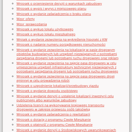
Wniosek o przeniesienie decyzji o warunkach zabudowy
Wniosek o wypis i wyrys z miejscowego planu
Wniosek o wydanie zaświadczenia o braku planu
Wzor_oferty
Wzor_sprawozdania
Wniosek o wykup lokalu użytkowego
Wniosek o wykup lokalu mieszkalnego
Wnisek o wydanie zezwolenia na wykreślenie hipoteki z KW
Wniosek o nadanie numeru porządkowego nieruchomości
Wniosek o wydanie zezwolenia na lokalizację w pasie drogowym
obiektów budowlanych lub urządzeń niezwiązanych z potrzebami
zarządzania drogami lub potrzebami ruchu drogowego oraz reklam
Wniosek o wydanie zezwolenia na zajęcie pasa drogowego w celu
umieszczenia urządzeń infrastruktury technicznej niezwiązanych z
potrzebami zarządzania drogami lub potrzebami ruchu drogowego
Wniosek o wydanie zezwolenia na zajęcie pasa drogowego drogi
gminnej w celu prowadzenia robót
Wniosek o uzgodnienie lokalizacji/przebudowy zjazdu
Wniosek o wydanie dowodu osobistego
Wniosek o wydanie decyzji o ustalenie lokalizacji inwestycji celu
publicznego albo warunków zabudowy
Udzielenia licencji na wykonywanie krajowego transportu
drogowego w zakresie przewozu osób taksówką
Wniosek o wydanie zaświadczenia o rewitalizacji
Wniosek o dotację z programu Ciepłe Mieszkanie
Wniosek o płatność z programu Ciepłe Mieszkanie
Wniosek o wydanie decyzji o środowiskowych uwarunkowaniach