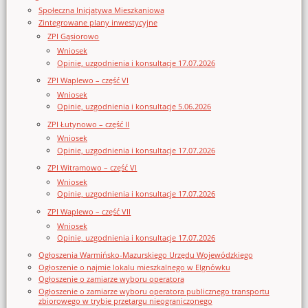
Społeczna Inicjatywa Mieszkaniowa
Zintegrowane plany inwestycyjne
ZPI Gąsiorowo
Wniosek
Opinie, uzgodnienia i konsultacje 17.07.2026
ZPI Waplewo – część VI
Wniosek
Opinie, uzgodnienia i konsultacje 5.06.2026
ZPI Łutynowo – część II
Wniosek
Opinie, uzgodnienia i konsultacje 17.07.2026
ZPI Witramowo – część VI
Wniosek
Opinie, uzgodnienia i konsultacje 17.07.2026
ZPI Waplewo – część VII
Wniosek
Opinie, uzgodnienia i konsultacje 17.07.2026
Ogłoszenia Warmińsko-Mazurskiego Urzędu Wojewódzkiego
Ogłoszenie o najmie lokalu mieszkalnego w Elgnówku
Ogłoszenie o zamiarze wyboru operatora
Ogłoszenie o zamiarze wyboru operatora publicznego transportu
zbiorowego w trybie przetargu nieograniczonego