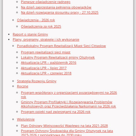
Pierwsze oświadczenie radnego
Na dzień zaprzestania pełnienia obowiązków
Na dzień rozwiązania stosunku pracy - 27.10.2025
Oświadczenia - 2026 rok
Oświadczenia za rok 2025
Raport o stanie Gminy
Plany, programy, strategie i ich wykonanie
Ponadlokalny Program Rewitalizacji Miast Sieci Cittaslow
Program rewitalizacji sieci miast
Lokalny Program Rewitalizacji gminy Olsztynek
Aktualizacja LPR – październik 2016
Aktualizacja LPR – lipiec 2017
Aktualizacja LPR – czerwiec 2018
Strategia Rozwoju Gminy
Roczne
Program współpracy z organizacjami pozarządowymi na 2026
rok
Gminny Program Profilaktyki i Rozwiązywania Problemów
Alkoholowych oraz Przeciwdziałania Narkomanii na 2026 rok
Program opieki nad zwierzętami na 2026 rok
Wieloletnie
Plan Odnowy Miejscowości Waplewo na lata 2021-2028
Program Ochrony Środowiska dla Gminy Olsztynek na lata
2023-2026 z perspektywą do 2030 roku