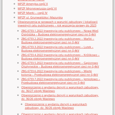
MPZP Ameryka-część II
MPZP Mrongowiusza-część VI
MPZP Mierki – część IV
MPZP ul. Grunwaldzka i Mazurska
Obwieszczenia w sprawach o warunki zabudowy i lokalizacji
inwestycji celu publicznego – rok wszczęcia sprawy do 2023
ZBG.6733.1.2022 Inwestycja celu publicznego – Nowa Wieś
Ostródzka – Budowa elektroenergetycznej sieci nn 0,4kV
ZBG.6733.2.2022 Inwestycja celu publicznego – Mańki –
Budowa elektroenergetycznej sieci nn 0,4kV
ZBG.6733.3.2022 Inwestycja celu publicznego – Lutek –
Budowa elektroenergetycznej sieci nn 0,4kV
ZBG.6733.4.2022 Inwestycja celu publicznego – Królikowo –
Budowa elektroenergetycznej sieci nn 0,4kV
ZBG.6733.5.2022 Inwestycja celu publicznego – Gąsiorowo
Olsztyneckie – Budowa elektroenergetycznej sieci nn 0,4kV
ZBG.6733.6.2022 Inwestycja celu publicznego – Mierki
kolonia – Przebudowa elektroenergetycznej sieci nn 0,4kV
ZBG.6733.7.2022 Inwestycja celu publicznego – Jemiołowo –
Przebudowa elektroenergetycznej sieci nn 0,4kV
Obwieszczenie o wydaniu decyzji o warunkach zabudowy,
dz. 36/27 obręb Waplewo
Obwieszczenie o wydaniu decyzji o warunkach zabudowy,
dz. 36/26 obręb Waplewo
Obwieszczenie o wydaniu decyzji o warunkach
zabudowy, dz. 36/26 obręb Waplewo
Obwieszczenie o wydaniu decyzji o warunkach zabudowy,