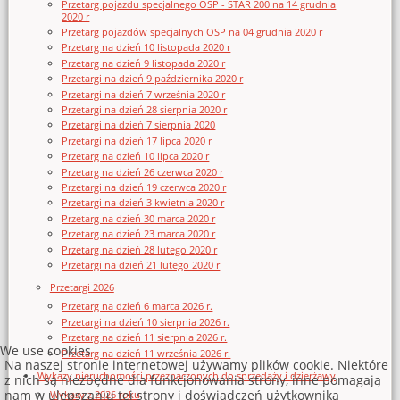
Przetarg pojazdu specjalnego OSP - STAR 200 na 14 grudnia
2020 r
Przetarg pojazdów specjalnych OSP na 04 grudnia 2020 r
Przetarg na dzień 10 listopada 2020 r
Przetarg na dzień 9 listopada 2020 r
Przetargi na dzień 9 października 2020 r
Przetargi na dzień 7 września 2020 r
Przetargi na dzień 28 sierpnia 2020 r
Przetargi na dzień 7 sierpnia 2020
Przetargi na dzień 17 lipca 2020 r
Przetarg na dzień 10 lipca 2020 r
Przetarg na dzień 26 czerwca 2020 r
Przetargi na dzień 19 czerwca 2020 r
Przetargi na dzień 3 kwietnia 2020 r
Przetarg na dzień 30 marca 2020 r
Przetarg na dzień 23 marca 2020 r
Przetarg na dzień 28 lutego 2020 r
Przetargi na dzień 21 lutego 2020 r
Przetargi 2026
Przetarg na dzień 6 marca 2026 r.
Przetargi na dzień 10 sierpnia 2026 r.
Przetarg na dzień 11 sierpnia 2026 r.
We use cookies
Przetarg na dzień 11 września 2026 r.
Na naszej stronie internetowej używamy plików cookie. Niektóre
Wykazy nieruchomości przeznaczonych do sprzedaży i dzierżawy
z nich są niezbędne dla funkcjonowania strony, inne pomagają
nam w ulepszaniu tej strony i doświadczeń użytkownika
Wykazy z 2026 roku