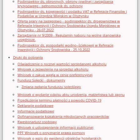
Podinspektor ds. obronnych, obrony cywilnej i zarządzania
kryzysowego - pełnomocnik ds. ochrony
Podinspektor ds. księgowości i podatku VAT w Referacie Finansów i
Podatków w Urzędzie Miejskim w Olsztynku
Oferta pracy na zastępstwo - podinspektor ds. drogownictwa w
Referacie Inwestycji i Ochrony Środowiska Urzędu Miejskiego w
Olsztynku - 26.07.2022
Zarządzenie nr 9/2009 - Regulamin naboru na wolne stanowiska
urzędnicze.
Podinspektor ds. gospodarki wodno–ściekowej w Referacie
Inwestycji i Ochrony Środowiska - 25.10.2022
Druki do pobrania
Oświadczenie o rocznej wartości sprzedanego alkoholu
Wniosek o zezwolenie na sprzedaz alkoholu
Wniosek o zakup węgla w cenie preferencyjnej
Fundusz Sołecki - dokumenty
Zmiana zadania funduszu sołeckiego
Wniosek o wydanie odpisu aktu urodzenia, małżeństwa lub zgonu
Przedłużenie terminu płatności z powodu COVID-19
Deklaracje podatkowe
Informacje podatkowe
Dofinansowanie kształcenia młodocianych pracowników
Kwestonariusz osobowy
Wniosek o udostępnienie informacji publicznej
PPF Wniosek o przyznanie prawa pomocy
Wniosek o wpis do ewidencji obiektów hotelarskich