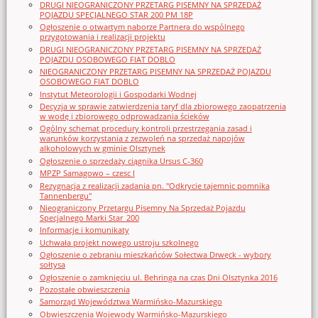
DRUGI NIEOGRANICZONY PRZETARG PISEMNY NA SPRZEDAŻ
POJAZDU SPECJALNEGO STAR 200 PM 18P
Ogłoszenie o otwartym naborze Partnera do wspólnego
przygotowania i realizacji projektu
DRUGI NIEOGRANICZONY PRZETARG PISEMNY NA SPRZEDAŻ
POJAZDU OSOBOWEGO FIAT DOBLO
NIEOGRANICZONY PRZETARG PISEMNY NA SPRZEDAŻ POJAZDU
OSOBOWEGO FIAT DOBLO
Instytut Meteorologii i Gospodarki Wodnej
Decyzja w sprawie zatwierdzenia taryf dla zbiorowego zaopatrzenia
w wodę i zbiorowego odprowadzania ścieków
Ogólny schemat procedury kontroli przestrzegania zasad i
warunków korzystania z zezwoleń na sprzedaż napojów
alkoholowych w gminie Olsztynek
Ogłoszenie o sprzedaży ciągnika Ursus C-360
MPZP Samagowo – czesc I
Rezygnacja z realizacji zadania pn. "Odkrycie tajemnic pomnika
Tannenbergu"
Nieograniczony Przetargu Pisemny Na Sprzedaż Pojazdu
Specjalnego Marki Star_200
Informacje i komunikaty
Uchwała projekt nowego ustroju szkolnego
Ogłoszenie o zebraniu mieszkańców Sołectwa Drwęck - wybory
sołtysa
Ogłoszenie o zamknięciu ul. Behringa na czas Dni Olsztynka 2016
Pozostałe obwieszczenia
Samorząd Województwa Warmińsko-Mazurskiego
Obwieszczenia Wojewody Warmińsko-Mazurskiego