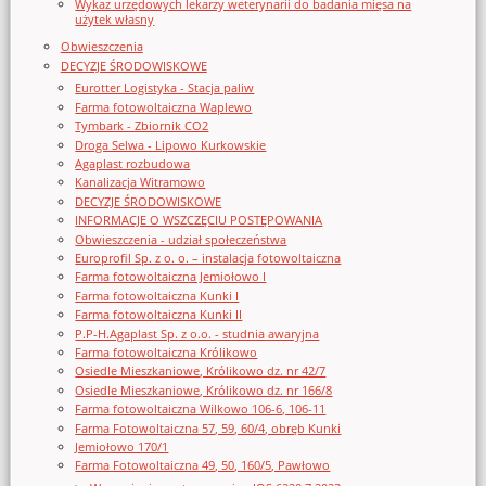
Wykaz urzędowych lekarzy weterynarii do badania mięsa na
użytek własny
Obwieszczenia
DECYZJE ŚRODOWISKOWE
Eurotter Logistyka - Stacja paliw
Farma fotowoltaiczna Waplewo
Tymbark - Zbiornik CO2
Droga Selwa - Lipowo Kurkowskie
Agaplast rozbudowa
Kanalizacja Witramowo
DECYZJE ŚRODOWISKOWE
INFORMACJE O WSZCZĘCIU POSTĘPOWANIA
Obwieszczenia - udział społeczeństwa
Europrofil Sp. z o. o. – instalacja fotowoltaiczna
Farma fotowoltaiczna Jemiołowo I
Farma fotowoltaiczna Kunki I
Farma fotowoltaiczna Kunki II
P.P-H.Agaplast Sp. z o.o. - studnia awaryjna
Farma fotowoltaiczna Królikowo
Osiedle Mieszkaniowe, Królikowo dz. nr 42/7
Osiedle Mieszkaniowe, Królikowo dz. nr 166/8
Farma fotowoltaiczna Wilkowo 106-6, 106-11
Farma Fotowoltaiczna 57, 59, 60/4, obręb Kunki
Jemiołowo 170/1
Farma Fotowoltaiczna 49, 50, 160/5, Pawłowo