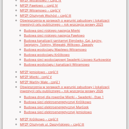
MPZP Witramowo – część IV
MPZP Pawłowo – część IV
MPZP Witramowo – część V
MPZP Olsztynek Wschód – część III
Obwieszczenia w sprawach o warunki zabudowy i lokalizacji
inwestycji celu publicznego – rok wszczęcia sprawy 2025
Budowa sieci niskiego napięcia Mierki
Budowa sieci niskiego napięcia Pawłowo
Budowa kanalizacji sanitarnej Elgnówko, Gaj, Łęciny,
Świętajny, Tolejny, Wigwałd, Wilkowo, Zawady
Budowa wodociągu Waplewo-Witramowo
Budowa wodociągu Królikowo
Budowa sieci wodociągowej Swaderki-Lipowo Kurkowskie
Budowa wodociągu i kanalizacji Witramowo
MPZP Jemiołowo - część II
MPZP Mierki - część V
MPZP Warlity Małe - część I
Obwieszczenia w sprawach o warunki zabudowy i lokalizacji
inwestycji celu publicznego – rok wszczęcia sprawy 2026
Budowa drogi dla rowerów Mierki – Swaderki - Etap 1
Budowa sieci elektroenergetycznej Królikowo
Budowa sieci elektroenergetycznej Marózek
Budowa sieci elektroenergetycznej Jemiołowo
MPZP Królikowo – część II
MPZP Olsztynek ul. Daszyńskiego – część III