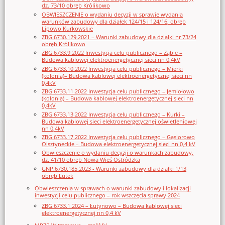
dz. 73/10 obręb Królikowo
OBWIESZCZENIE o wydaniu decyzji w sprawie wydania
warunków zabudowy dla działek 124/15 i 124/16, obręb
Lipowo Kurkowskie
ZBG.6730.129.2021 – Warunki zabudowy dla działki nr 73/24
obręb Królikowo
ZBG.6733.9.2022 Inwestycja celu publicznego – Ząbie –
Budowa kablowej elektroenergetycznej sieci nn 0,4kV
ZBG.6733.10.2022 Inwestycja celu publicznego – Mierki
(kolonia)– Budowa kablowej elektroenergetycznej sieci nn
0,4kV
ZBG.6733.11.2022 Inwestycja celu publicznego – Jemiołowo
(kolonia) – Budowa kablowej elektroenergetycznej sieci nn
0,4kV
ZBG.6733.13.2022 Inwestycja celu publicznego – Kurki –
Budowa kablowej sieci elektroenergetycznej oświetleniowej
nn 0,4kV
ZBG.6733.17.2022 Inwestycja celu publicznego – Gąsiorowo
Olsztyneckie – Budowa elektroenergetycznej sieci nn 0,4 kV
Obwieszczenie o wydaniu decyzji o warunkach zabudowy,
dz. 41/10 obręb Nowa Wieś Ostródzka
GNP.6730.185.2023 - Warunki zabudowy dla działki 1/13
obręb Lutek
Obwieszczenia w sprawach o warunki zabudowy i lokalizacji
inwestycji celu publicznego – rok wszczęcia sprawy 2024
ZBG.6733.1.2024 – Łutynowo – Budowa kablowej sieci
elektroenergetycznej nn 0,4 kV