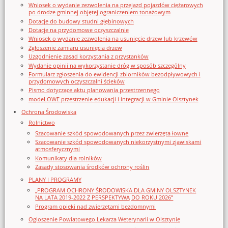
Wniosek o wydanie zezwolenia na przejazd pojazdów ciężarowych
po drodze gminnej objętej ograniczeniem tonażowym
Dotacje do budowy studni głębinowych
Dotacje na przydomowe oczyszczalnie
Wniosek o wydanie zezwolenia na usunięcie drzew lub krzewów
Zgłoszenie zamiaru usunięcia drzew
Uzgodnienie zasad korzystania z przystanków
Wydanie opinii na wykorzystanie dróg w sposób szczególny
Formularz zgłoszenia do ewidencji zbiorników bezodpływowych i
przydomowych oczyszczalni ścieków
Pismo dotyczące aktu planowania przestrzennego
modeLOWE przestrzenie edukacji i integracji w Gminie Olsztynek
Ochrona Środowiska
Rolnictwo
Szacowanie szkód spowodowanych przez zwierzęta łowne
Szacowanie szkód spowodowanych niekorzystnymi zjawiskami
atmosferycznymi
Komunikaty dla rolników
Zasady stosowania środków ochrony roślin
PLANY I PROGRAMY
„PROGRAM OCHRONY ŚRODOWISKA DLA GMINY OLSZTYNEK
NA LATA 2019-2022 Z PERSPEKTYWĄ DO ROKU 2026”
Program opieki nad zwierzętami bezdomnymi
Ogloszenie Powiatowego Lekarza Weterynarii w Olsztynie