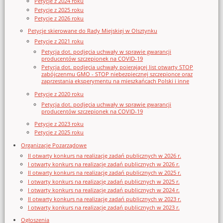
Petycje z 2024 roku
Petycje z 2025 roku
Petycje z 2026 roku
Petycje skierowane do Rady Miejskiej w Olsztynku
Petycje z 2021 roku
Petycja dot. podjęcia uchwały w sprawie gwarancji
producentów szczepionek na COVID-19
Petycja dot. podjęcia uchwały poierającej list otwarty STOP
zabójczenmu GMO - STOP niebezpiecznej szczepionce oraz
zaprzestania eksperymentu na mieszkańcach Polski i inne
Petycje z 2020 roku
Petycja dot. podjęcia uchwały w sprawie gwarancji
producentów szczepionek na COVID-19
Petycje z 2023 roku
Petycje z 2025 roku
Organizacje Pozarządowe
II otwarty konkurs na realizację zadań publicznych w 2026 r.
I otwarty konkurs na realizację zadań publicznych w 2026 r.
II otwarty konkurs na realizację zadań publicznych w 2025 r.
I otwarty konkurs na realizację zadań publicznych w 2025 r.
I otwarty konkurs na realizację zadań publicznych w 2024 r.
II otwarty konkurs na realizację zadań publicznych w 2023 r.
I otwarty konkurs na realizację zadań publicznych w 2023 r.
Ogłoszenia