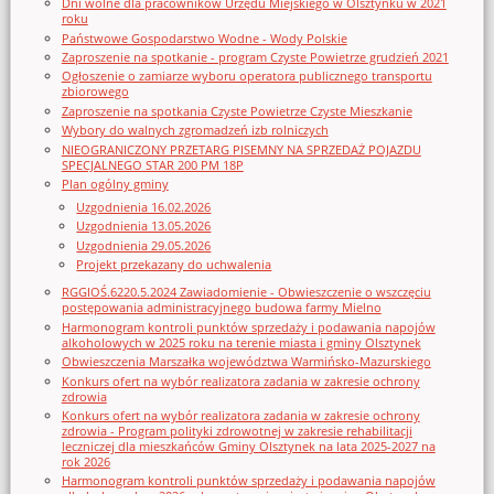
Dni wolne dla pracowników Urzędu Miejskiego w Olsztynku w 2021
roku
Państwowe Gospodarstwo Wodne - Wody Polskie
Zaproszenie na spotkanie - program Czyste Powietrze grudzień 2021
Ogłoszenie o zamiarze wyboru operatora publicznego transportu
zbiorowego
Zaproszenie na spotkania Czyste Powietrze Czyste Mieszkanie
Wybory do walnych zgromadzeń izb rolniczych
NIEOGRANICZONY PRZETARG PISEMNY NA SPRZEDAŻ POJAZDU
SPECJALNEGO STAR 200 PM 18P
Plan ogólny gminy
Uzgodnienia 16.02.2026
Uzgodnienia 13.05.2026
Uzgodnienia 29.05.2026
Projekt przekazany do uchwalenia
RGGIOŚ.6220.5.2024 Zawiadomienie - Obwieszczenie o wszczęciu
postępowania administracyjnego budowa farmy Mielno
Harmonogram kontroli punktów sprzedaży i podawania napojów
alkoholowych w 2025 roku na terenie miasta i gminy Olsztynek
Obwieszczenia Marszałka województwa Warmińsko-Mazurskiego
Konkurs ofert na wybór realizatora zadania w zakresie ochrony
zdrowia
Konkurs ofert na wybór realizatora zadania w zakresie ochrony
zdrowia - Program polityki zdrowotnej w zakresie rehabilitacji
leczniczej dla mieszkańców Gminy Olsztynek na lata 2025-2027 na
rok 2026
Harmonogram kontroli punktów sprzedaży i podawania napojów