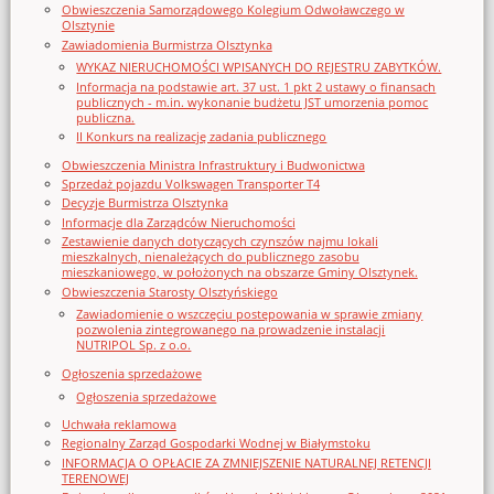
Obwieszczenia Samorządowego Kolegium Odwoławczego w
Olsztynie
Zawiadomienia Burmistrza Olsztynka
WYKAZ NIERUCHOMOŚCI WPISANYCH DO REJESTRU ZABYTKÓW.
Informacja na podstawie art. 37 ust. 1 pkt 2 ustawy o finansach
publicznych - m.in. wykonanie budżetu JST umorzenia pomoc
publiczna.
II Konkurs na realizację zadania publicznego
Obwieszczenia Ministra Infrastruktury i Budwonictwa
Sprzedaż pojazdu Volkswagen Transporter T4
Decyzje Burmistrza Olsztynka
Informacje dla Zarządców Nieruchomości
Zestawienie danych dotyczących czynszów najmu lokali
mieszkalnych, nienależących do publicznego zasobu
mieszkaniowego, w położonych na obszarze Gminy Olsztynek.
Obwieszczenia Starosty Olsztyńskiego
Zawiadomienie o wszczęciu postępowania w sprawie zmiany
pozwolenia zintegrowanego na prowadzenie instalacji
NUTRIPOL Sp. z o.o.
Ogłoszenia sprzedażowe
Ogłoszenia sprzedażowe
Uchwała reklamowa
Regionalny Zarząd Gospodarki Wodnej w Białymstoku
INFORMACJA O OPŁACIE ZA ZMNIEJSZENIE NATURALNEJ RETENCJI
TERENOWEJ