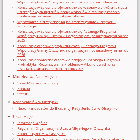
Współpracy Gminy Olsztynek z organizacjami pozarządowymi
Konsultacje w sprawie projektu uchwały w sprawie określenia trybu
i szczegółowych kryteriów oceny wniosków o realizację zadania
publicznego w ramach inicjatywy lokalnej
Wprowadzenie strefy ciszy na jeziorach w gminie Olsztynek –
konsultacje
Konsultacje w sprawie projektu uchwały Rocznego Programu
Współpracy Gminy Olsztynek z organizacjami pozarządowymi na rok
2025
Konsultacje w sprawie projektu uchwały Rocznego Programu
Współpracy Gminy Olsztynek z organizacjami pozarządowymi na rok
2026
Konsultacje społeczne w sprawie przyjęcia Gminnego Programu
Profilaktyki i Rozwiązywania Problemów Alkoholowych oraz
Przeciwdziałania Narkomanii na rok 2026
Młodzieżowa Rada Miejska
Skład Młodzieżowej Rady
Kontakt
Statut
Rada Seniorów w Olsztynku
Nabór kandydatów do II kadencji Rady Seniorów w Olsztynku
Urząd Miejski
Informacje Ogólne
Regulamin Organizacyjny Urzedu Miejskiego w Olsztynku
Kodeks etyki UM w Olsztynku
Dokumentacja dot. Zintegrowanego Systemu Zarządzania Jakością