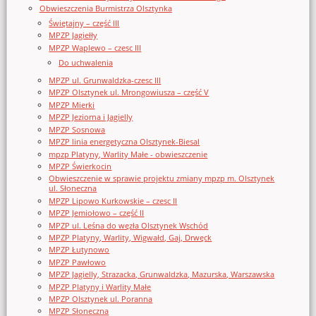
Obwieszczenia Burmistrza Olsztynka
Świętajny – część III
MPZP Jagiełły
MPZP Waplewo – czesc III
Do uchwalenia
MPZP ul. Grunwaldzka-czesc III
MPZP Olsztynek ul. Mrongowiusza – część V
MPZP Mierki
MPZP Jeziorna i Jagielly
MPZP Sosnowa
MPZP linia energetyczna Olsztynek-Biesal
mpzp Platyny, Warlity Małe - obwieszczenie
MPZP Świerkocin
Obwieszczenie w sprawie projektu zmiany mpzp m. Olsztynek
ul. Słoneczna
MPZP Lipowo Kurkowskie – czesc II
MPZP Jemiołowo – część II
MPZP ul. Leśna do węzła Olsztynek Wschód
MPZP Platyny, Warlity, Wigwałd, Gaj, Drwęck
MPZP Łutynowo
MPZP Pawłowo
MPZP Jagielly, Strazacka, Grunwaldzka, Mazurska, Warszawska
MPZP Platyny i Warlity Małe
MPZP Olsztynek ul. Poranna
MPZP Słoneczna