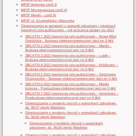
MPZP Ameryka-część II
MPZP Mrongowiusza-część VI
MPZP Mierki – część IV
MPZP ul. Grunwaldzka i Mazurska
Obwieszczenia w sprawach o warunki zabudowy i lokalizacji
inwestycji celu publicznego – rok wszczęcia sprawy do 2023
ZBG.6733.1.2022 Inwestycja celu publicznego – Nowa Wieś
Ostródzka – Budowa elektroenergetycznej sieci nn 0,4kV
ZBG.6733.2.2022 Inwestycja celu publicznego – Mańki –
Budowa elektroenergetycznej sieci nn 0,4kV
ZBG.6733.3.2022 Inwestycja celu publicznego – Lutek –
Budowa elektroenergetycznej sieci nn 0,4kV
ZBG.6733.4.2022 Inwestycja celu publicznego – Królikowo –
Budowa elektroenergetycznej sieci nn 0,4kV
ZBG.6733.5.2022 Inwestycja celu publicznego – Gąsiorowo
Olsztyneckie – Budowa elektroenergetycznej sieci nn 0,4kV
ZBG.6733.6.2022 Inwestycja celu publicznego – Mierki
kolonia – Przebudowa elektroenergetycznej sieci nn 0,4kV
ZBG.6733.7.2022 Inwestycja celu publicznego – Jemiołowo –
Przebudowa elektroenergetycznej sieci nn 0,4kV
Obwieszczenie o wydaniu decyzji o warunkach zabudowy,
dz. 36/27 obręb Waplewo
Obwieszczenie o wydaniu decyzji o warunkach zabudowy,
dz. 36/26 obręb Waplewo
Obwieszczenie o wydaniu decyzji o warunkach
zabudowy, dz. 36/26 obręb Waplewo
Obwieszczenie o wydaniu decyzji o warunkach zabudowy,