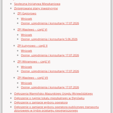
Społeczna Inicjatywa Mieszkaniowa
Zintegrowane plany inwestycyjne
ZPI Gąsiorowo
Wniosek
Opinie, uzgodnienia i konsultacje 17.07.2026
ZPI Waplewo – część VI
Wniosek
Opinie, uzgodnienia i konsultacje 5.06.2026
ZPI Łutynowo – część II
Wniosek
Opinie, uzgodnienia i konsultacje 17.07.2026
ZPI Witramowo – część VI
Wniosek
Opinie, uzgodnienia i konsultacje 17.07.2026
ZPI Waplewo – część VII
Wniosek
Opinie, uzgodnienia i konsultacje 17.07.2026
Ogłoszenia Warmińsko-Mazurskiego Urzędu Wojewódzkiego
Ogłoszenie o najmie lokalu mieszkalnego w Elgnówku
Ogłoszenie o zamiarze wyboru operatora
Ogłoszenie o zamiarze wyboru operatora publicznego transportu
zbiorowego w trybie przetargu nieograniczonego