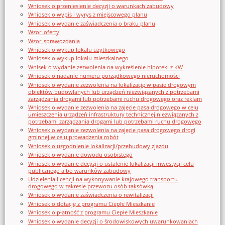
Wniosek o przeniesienie decyzji o warunkach zabudowy
Wniosek o wypis i wyrys z miejscowego planu
Wniosek o wydanie zaświadczenia o braku planu
Wzor_oferty
Wzor_sprawozdania
Wniosek o wykup lokalu użytkowego
Wniosek o wykup lokalu mieszkalnego
Wnisek o wydanie zezwolenia na wykreślenie hipoteki z KW
Wniosek o nadanie numeru porządkowego nieruchomości
Wniosek o wydanie zezwolenia na lokalizację w pasie drogowym
obiektów budowlanych lub urządzeń niezwiązanych z potrzebami
zarządzania drogami lub potrzebami ruchu drogowego oraz reklam
Wniosek o wydanie zezwolenia na zajęcie pasa drogowego w celu
umieszczenia urządzeń infrastruktury technicznej niezwiązanych z
potrzebami zarządzania drogami lub potrzebami ruchu drogowego
Wniosek o wydanie zezwolenia na zajęcie pasa drogowego drogi
gminnej w celu prowadzenia robót
Wniosek o uzgodnienie lokalizacji/przebudowy zjazdu
Wniosek o wydanie dowodu osobistego
Wniosek o wydanie decyzji o ustalenie lokalizacji inwestycji celu
publicznego albo warunków zabudowy
Udzielenia licencji na wykonywanie krajowego transportu
drogowego w zakresie przewozu osób taksówką
Wniosek o wydanie zaświadczenia o rewitalizacji
Wniosek o dotację z programu Ciepłe Mieszkanie
Wniosek o płatność z programu Ciepłe Mieszkanie
Wniosek o wydanie decyzji o środowiskowych uwarunkowaniach