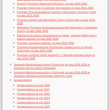
Gminny Program Wspierania Rodziny na lata 2024-2026
Program Osłonowy w zakresie dożywiania na lata 2024-2028
Program Przeciwdziałania Przemocy Domowej i Ochrony Osób
na lata 2023-2028
Program Opieki nad Zabytkami Gminy Olsztynek na lata 2025-
2028
Wieloletni Program Gospodarowania Mieszkaniowym Zasobem
Gminy na lata 2026-2030
Założenia do planu zaopatrzenia w ciepło, energię elektryczna i
paliwa gazowe na lata 2026-2040
Program usuwania azbestu na lata 2025-2032
Strategia Rozwiązywania Problemów Społecznych w gminie
Olsztynek na lata 2026-2035
Program na Rzecz Osób Starszych i z Niepełnosprawnością na
lata 2025-2030
Strategia Młodzieżowa gminy Olsztynek na lata 2026-2030 w
obszarze sportu wśród młodzieży
Strategia Młodzieżowa gminy Olsztynek na lata 2026-2030 w
obszarze zdrowia psychicznego młodych osób
Sprawozdania
Sprawozdania za rok 2020
Sprawozdania za rok 2021
Sprawozdania za rok 2022
Sprawozdania za rok 2023
Sprawozdania za rok 2024
Sprawozdania za rok 2025