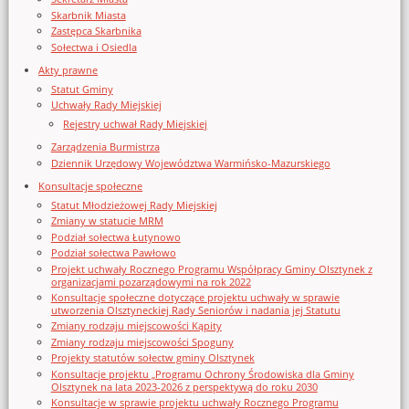
Skarbnik Miasta
Zastępca Skarbnika
Sołectwa i Osiedla
Akty prawne
Statut Gminy
Uchwały Rady Miejskiej
Rejestry uchwał Rady Miejskiej
Zarządzenia Burmistrza
Dziennik Urzędowy Województwa Warmińsko-Mazurskiego
Konsultacje społeczne
Statut Młodzieżowej Rady Miejskiej
Zmiany w statucie MRM
Podział sołectwa Łutynowo
Podział sołectwa Pawłowo
Projekt uchwały Rocznego Programu Współpracy Gminy Olsztynek z
organizacjami pozarządowymi na rok 2022
Konsultacje społeczne dotyczące projektu uchwały w sprawie
utworzenia Olsztyneckiej Rady Seniorów i nadania jej Statutu
Zmiany rodzaju miejscowości Kąpity
Zmiany rodzaju miejscowości Spoguny
Projekty statutów sołectw gminy Olsztynek
Konsultacje projektu „Programu Ochrony Środowiska dla Gminy
Olsztynek na lata 2023-2026 z perspektywą do roku 2030
Konsultacje w sprawie projektu uchwały Rocznego Programu