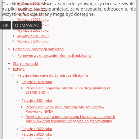
(Tracking Cookies). Możesz sam zdecydować, czy chcesz zezwolić
Wykazy z 2025 roku
na pliki cookie. Należy pamiętać, że w przypadku odrzucenia, nie
Wykazy z 2024 roku
wszystkie funkcje strony mogą być dostępne.
Wykazy z 2023 roku
Wykazy z 2022 roku
OK
ODMAWIAĆ
Wykazy z 2021 roku
Wykazy z 2020 roku
Wykazy z 2019 roku
Wykazy z 2018 roku
Dostęp do informacji publicznej
Ponowne wykorzystanie informacji publicznej
Skargi i wnioski
Petycje
Petycje skierowane do Burmistrza Olsztynka
Petycje z 2020 roku
Petycja dot. poprawy infrastruktury drogi gminnej nr
281409_5.0014
Petycje z 2021 roku
Petycja dot. konkursu: Rodzinne Miejsce Zabaw -
Podwórko NIVEA
Petycja dotycząca poprawy stanu i oznakowania dwóch
odcinków dróg gminnych biegących do granicy gminy
Petycje z 2022 roku
Petycje z 2023 roku