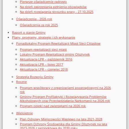
Pierwsze oświadczenie radnego
Na dzień zaprzestania pełnienia obowiązków
Na dzień rozwiązania stosunku pracy - 27.10.2025
Oświadczenia - 2026 rok
Oświadczenia za rok 2025
Raport o stanie Gminy
Plany, programy, strategie i ich wykonanie
Ponadlokalny Program Rewitalizacji Miast Sieci Cittaslow
Program rewitalizacji sieci miast
Lokalny Program Rewitalizacji gminy Olsztynek
Aktualizacja LPR – październik 2016
Aktualizacja LPR – lipiec 2017
Aktualizacja LPR – czerwiec 2018
Strategia Rozwoju Gminy
Roczne
Program współpracy z organizacjami pozarządowymi na 2026
rok
Gminny Program Profilaktyki i Rozwiązywania Problemów
Alkoholowych oraz Przeciwdziałania Narkomanii na 2026 rok
Program opieki nad zwierzętami na 2026 rok
Wieloletnie
Plan Odnowy Miejscowości Waplewo na lata 2021-2028
Program Ochrony Środowiska dla Gminy Olsztynek na lata
2023-2026 z perspektywą do 2030 roku