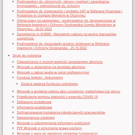
Podinspektor ds. obronnych, obrony cywilnej i zarządzania
kryzysowego - pełnomocnik ds. ochrony
Podinspektor ds. księgowości i podatku VAT w Referacie Finansów i
Podatków w Urzędzie Miejskim w Olsztynku
Oferta pracy na zastępstwo - podinspektor ds. drogownictwa w
Referacie Inwestycji i Ochrony Środowiska Urzędu Miejskiego w
Olsztynku - 26.07.2022
Zarządzenie nr 9/2009 - Regulamin naboru na wolne stanowiska
urzędnicze.
Podinspektor ds. gospodarki wodno–ściekowej w Referacie
Inwestycji i Ochrony Środowiska - 25.10.2022
Druki do pobrania
Oświadczenie o rocznej wartości sprzedanego alkoholu
Wniosek o zezwolenie na sprzedaz alkoholu
Wniosek o zakup węgla w cenie preferencyjnej
Fundusz Sołecki - dokumenty
Zmiana zadania funduszu sołeckiego
Wniosek o wydanie odpisu aktu urodzenia, małżeństwa lub zgonu
Przedłużenie terminu płatności z powodu COVID-19
Deklaracje podatkowe
Informacje podatkowe
Dofinansowanie kształcenia młodocianych pracowników
Kwestonariusz osobowy
Wniosek o udostępnienie informacji publicznej
PPF Wniosek o przyznanie prawa pomocy
Wniosek o wpis do ewidencji obiektów hotelarskich