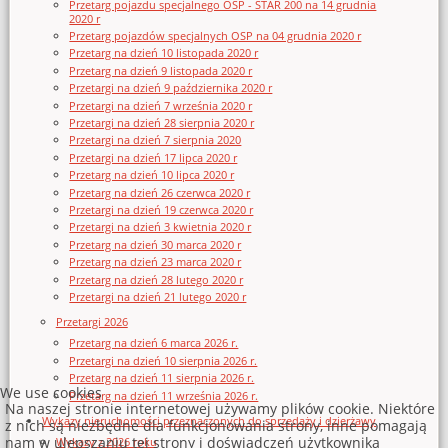
Przetarg pojazdu specjalnego OSP - STAR 200 na 14 grudnia
2020 r
Przetarg pojazdów specjalnych OSP na 04 grudnia 2020 r
Przetarg na dzień 10 listopada 2020 r
Przetarg na dzień 9 listopada 2020 r
Przetargi na dzień 9 października 2020 r
Przetargi na dzień 7 września 2020 r
Przetargi na dzień 28 sierpnia 2020 r
Przetargi na dzień 7 sierpnia 2020
Przetargi na dzień 17 lipca 2020 r
Przetarg na dzień 10 lipca 2020 r
Przetarg na dzień 26 czerwca 2020 r
Przetargi na dzień 19 czerwca 2020 r
Przetargi na dzień 3 kwietnia 2020 r
Przetarg na dzień 30 marca 2020 r
Przetarg na dzień 23 marca 2020 r
Przetarg na dzień 28 lutego 2020 r
Przetargi na dzień 21 lutego 2020 r
Przetargi 2026
Przetarg na dzień 6 marca 2026 r.
Przetargi na dzień 10 sierpnia 2026 r.
Przetarg na dzień 11 sierpnia 2026 r.
We use cookies
Przetarg na dzień 11 września 2026 r.
Na naszej stronie internetowej używamy plików cookie. Niektóre
Wykazy nieruchomości przeznaczonych do sprzedaży i dzierżawy
z nich są niezbędne dla funkcjonowania strony, inne pomagają
nam w ulepszaniu tej strony i doświadczeń użytkownika
Wykazy z 2026 roku