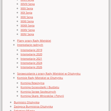
XXVIII Sesja
XXIX Sesja
XXX Sesja
XXXI Sesja
XXXII Sesja
XXXIII Sesja
XXXIV Sesja
XXXV Sesja
Plany pracy Rady Miejskiej
Interpelacje radnych
Interpelacje 2019
Interpelacje 2020
Interpelacje 2021
Interpelacje 2024
Interpelacje 2026
Sprawozdanie z pracy Rady Miejskiej w Olsztynku
Komisje Rady Miejskiej w Olsztynku
Komisja Rewizyjna
Komisja Gospodarki i Budżetu
Komisja Spraw Społecznych
Komisja Skarg, Wniosków i Petycji
Burmistrz Olsztynka
Zastępca Burmistrza Olsztynka
Sekretarz Miasta