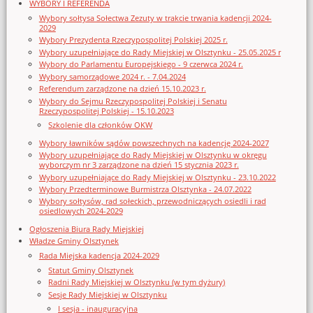
WYBORY I REFERENDA
Wybory sołtysa Sołectwa Zezuty w trakcie trwania kadencji 2024-
2029
Wybory Prezydenta Rzeczypospolitej Polskiej 2025 r.
Wybory uzupełniające do Rady Miejskiej w Olsztynku - 25.05.2025 r
Wybory do Parlamentu Europejskiego - 9 czerwca 2024 r.
Wybory samorządowe 2024 r. - 7.04.2024
Referendum zarządzone na dzień 15.10.2023 r.
Wybory do Sejmu Rzeczypospolitej Polskiej i Senatu
Rzeczypospolitej Polskiej - 15.10.2023
Szkolenie dla członków OKW
Wybory ławników sądów powszechnych na kadencję 2024-2027
Wybory uzupełniające do Rady Miejskiej w Olsztynku w okręgu
wyborczym nr 3 zarządzone na dzień 15 stycznia 2023 r.
Wybory uzupełniające do Rady Miejskiej w Olsztynku - 23.10.2022
Wybory Przedterminowe Burmistrza Olsztynka - 24.07.2022
Wybory sołtysów, rad sołeckich, przewodniczących osiedli i rad
osiedlowych 2024-2029
Ogłoszenia Biura Rady Miejskiej
Władze Gminy Olsztynek
Rada Miejska kadencja 2024-2029
Statut Gminy Olsztynek
Radni Rady Miejskiej w Olsztynku (w tym dyżury)
Sesje Rady Miejskiej w Olsztynku
I sesja - inauguracyjna