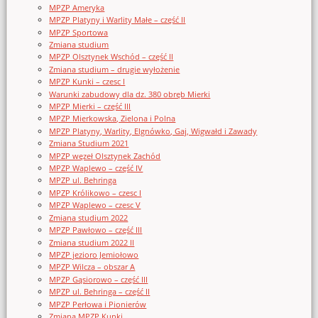
MPZP Ameryka
MPZP Platyny i Warlity Małe – część II
MPZP Sportowa
Zmiana studium
MPZP Olsztynek Wschód – część II
Zmiana studium – drugie wyłożenie
MPZP Kunki – czesc I
Warunki zabudowy dla dz. 380 obręb Mierki
MPZP Mierki – część III
MPZP Mierkowska, Zielona i Polna
MPZP Platyny, Warlity, Elgnówko, Gaj, Wigwałd i Zawady
Zmiana Studium 2021
MPZP węzeł Olsztynek Zachód
MPZP Waplewo – część IV
MPZP ul. Behringa
MPZP Królikowo – czesc I
MPZP Waplewo – czesc V
Zmiana studium 2022
MPZP Pawłowo – część III
Zmiana studium 2022 II
MPZP jezioro Jemiołowo
MPZP Wilcza – obszar A
MPZP Gąsiorowo – część III
MPZP ul. Behringa – część II
MPZP Perłowa i Pionierów
Zmiana MPZP Kunki