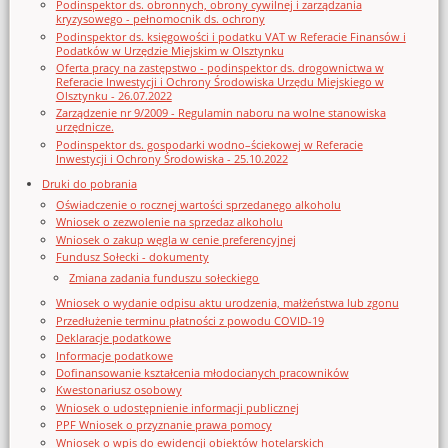
Podinspektor ds. obronnych, obrony cywilnej i zarządzania
kryzysowego - pełnomocnik ds. ochrony
Podinspektor ds. księgowości i podatku VAT w Referacie Finansów i
Podatków w Urzędzie Miejskim w Olsztynku
Oferta pracy na zastępstwo - podinspektor ds. drogownictwa w
Referacie Inwestycji i Ochrony Środowiska Urzędu Miejskiego w
Olsztynku - 26.07.2022
Zarządzenie nr 9/2009 - Regulamin naboru na wolne stanowiska
urzędnicze.
Podinspektor ds. gospodarki wodno–ściekowej w Referacie
Inwestycji i Ochrony Środowiska - 25.10.2022
Druki do pobrania
Oświadczenie o rocznej wartości sprzedanego alkoholu
Wniosek o zezwolenie na sprzedaz alkoholu
Wniosek o zakup węgla w cenie preferencyjnej
Fundusz Sołecki - dokumenty
Zmiana zadania funduszu sołeckiego
Wniosek o wydanie odpisu aktu urodzenia, małżeństwa lub zgonu
Przedłużenie terminu płatności z powodu COVID-19
Deklaracje podatkowe
Informacje podatkowe
Dofinansowanie kształcenia młodocianych pracowników
Kwestonariusz osobowy
Wniosek o udostępnienie informacji publicznej
PPF Wniosek o przyznanie prawa pomocy
Wniosek o wpis do ewidencji obiektów hotelarskich