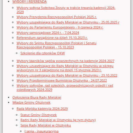
WYBORY I REFERENDA
Wybory sołtysa Sołectwa Zezuty w trakcie trwania kadencji 2024-
2029
Wybory Prezydenta Rzeczypospolitej Polskiej 2025 r.
Wybory uzupełniające do Rady Miejskiej w Olsztynku - 25.05.2025 r
Wybory do Parlamentu Europejskiego - 9 czerwca 2024 r.
Wybory samorządowe 2024 r. - 7.04.2024
Referendum zarządzone na dzień 15.10.2023 r.
Wybory do Sejmu Rzeczypospolitej Polskiej i Senatu
Rzeczypospolitej Polskiej - 15.10.2023
Szkolenie dla członków OKW
Wybory ławników sądów powszechnych na kadencję 2024-2027
Wybory uzupełniające do Rady Miejskiej w Olsztynku w okręgu
wyborczym nr 3 zarządzone na dzień 15 stycznia 2023 r.
Wybory uzupełniające do Rady Miejskiej w Olsztynku - 23.10.2022
Wybory Przedterminowe Burmistrza Olsztynka - 24.07.2022
Wybory sołtysów, rad sołeckich, przewodniczących osiedli i rad
osiedlowych 2024-2029
Ogłoszenia Biura Rady Miejskiej
Władze Gminy Olsztynek
Rada Miejska kadencja 2024-2029
Statut Gminy Olsztynek
Radni Rady Miejskiej w Olsztynku (w tym dyżury)
Sesje Rady Miejskiej w Olsztynku
I sesja - inauguracyjna