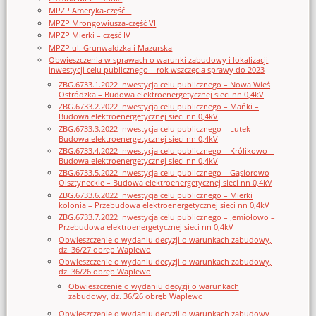
MPZP Ameryka-część II
MPZP Mrongowiusza-część VI
MPZP Mierki – część IV
MPZP ul. Grunwaldzka i Mazurska
Obwieszczenia w sprawach o warunki zabudowy i lokalizacji
inwestycji celu publicznego – rok wszczęcia sprawy do 2023
ZBG.6733.1.2022 Inwestycja celu publicznego – Nowa Wieś
Ostródzka – Budowa elektroenergetycznej sieci nn 0,4kV
ZBG.6733.2.2022 Inwestycja celu publicznego – Mańki –
Budowa elektroenergetycznej sieci nn 0,4kV
ZBG.6733.3.2022 Inwestycja celu publicznego – Lutek –
Budowa elektroenergetycznej sieci nn 0,4kV
ZBG.6733.4.2022 Inwestycja celu publicznego – Królikowo –
Budowa elektroenergetycznej sieci nn 0,4kV
ZBG.6733.5.2022 Inwestycja celu publicznego – Gąsiorowo
Olsztyneckie – Budowa elektroenergetycznej sieci nn 0,4kV
ZBG.6733.6.2022 Inwestycja celu publicznego – Mierki
kolonia – Przebudowa elektroenergetycznej sieci nn 0,4kV
ZBG.6733.7.2022 Inwestycja celu publicznego – Jemiołowo –
Przebudowa elektroenergetycznej sieci nn 0,4kV
Obwieszczenie o wydaniu decyzji o warunkach zabudowy,
dz. 36/27 obręb Waplewo
Obwieszczenie o wydaniu decyzji o warunkach zabudowy,
dz. 36/26 obręb Waplewo
Obwieszczenie o wydaniu decyzji o warunkach
zabudowy, dz. 36/26 obręb Waplewo
Obwieszczenie o wydaniu decyzji o warunkach zabudowy,