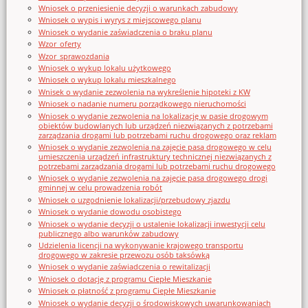
Wniosek o przeniesienie decyzji o warunkach zabudowy
Wniosek o wypis i wyrys z miejscowego planu
Wniosek o wydanie zaświadczenia o braku planu
Wzor_oferty
Wzor_sprawozdania
Wniosek o wykup lokalu użytkowego
Wniosek o wykup lokalu mieszkalnego
Wnisek o wydanie zezwolenia na wykreślenie hipoteki z KW
Wniosek o nadanie numeru porządkowego nieruchomości
Wniosek o wydanie zezwolenia na lokalizację w pasie drogowym
obiektów budowlanych lub urządzeń niezwiązanych z potrzebami
zarządzania drogami lub potrzebami ruchu drogowego oraz reklam
Wniosek o wydanie zezwolenia na zajęcie pasa drogowego w celu
umieszczenia urządzeń infrastruktury technicznej niezwiązanych z
potrzebami zarządzania drogami lub potrzebami ruchu drogowego
Wniosek o wydanie zezwolenia na zajęcie pasa drogowego drogi
gminnej w celu prowadzenia robót
Wniosek o uzgodnienie lokalizacji/przebudowy zjazdu
Wniosek o wydanie dowodu osobistego
Wniosek o wydanie decyzji o ustalenie lokalizacji inwestycji celu
publicznego albo warunków zabudowy
Udzielenia licencji na wykonywanie krajowego transportu
drogowego w zakresie przewozu osób taksówką
Wniosek o wydanie zaświadczenia o rewitalizacji
Wniosek o dotację z programu Ciepłe Mieszkanie
Wniosek o płatność z programu Ciepłe Mieszkanie
Wniosek o wydanie decyzji o środowiskowych uwarunkowaniach