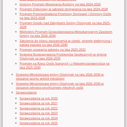
Gminny Program Wspierania Rodziny na lata 2024-2026
Program Osłonowy w zakresie dożywiania na lata 2024-2028
Program Przeciwdziałania Przemocy Domowej i Ochrony Osób
na lata 2023-2028
Program Opieki nad Zabytkami Gminy Olsztynek na lata 2025-
2028
Wieloletni Program Gospodarowania Mieszkaniowym Zasobem
Gminy na lata 2026-2030
Założenia do planu zaopatrzenia w ciepło, energię elektryczna i
paliwa gazowe na lata 2026-2040
Program usuwania azbestu na lata 2025-2032
Strategia Rozwiązywania Problemów Społecznych w gminie
Olsztynek na lata 2026-2035
Program na Rzecz Osób Starszych i z Niepełnosprawnością na
lata 2025-2030
Strategia Młodzieżowa gminy Olsztynek na lata 2026-2030 w
obszarze sportu wśród młodzieży
Strategia Młodzieżowa gminy Olsztynek na lata 2026-2030 w
obszarze zdrowia psychicznego młodych osób
Sprawozdania
Sprawozdania za rok 2020
Sprawozdania za rok 2021
Sprawozdania za rok 2022
Sprawozdania za rok 2023
Sprawozdania za rok 2024
Sprawozdania za rok 2025