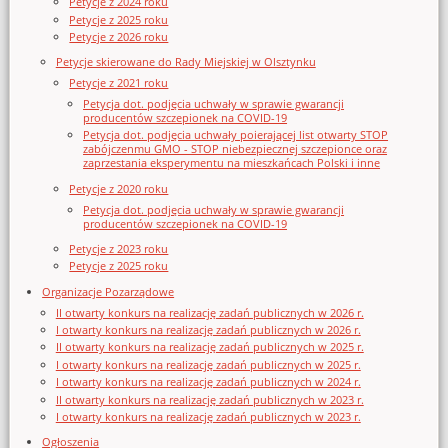
Petycje z 2024 roku
Petycje z 2025 roku
Petycje z 2026 roku
Petycje skierowane do Rady Miejskiej w Olsztynku
Petycje z 2021 roku
Petycja dot. podjęcia uchwały w sprawie gwarancji
producentów szczepionek na COVID-19
Petycja dot. podjęcia uchwały poierającej list otwarty STOP
zabójczenmu GMO - STOP niebezpiecznej szczepionce oraz
zaprzestania eksperymentu na mieszkańcach Polski i inne
Petycje z 2020 roku
Petycja dot. podjęcia uchwały w sprawie gwarancji
producentów szczepionek na COVID-19
Petycje z 2023 roku
Petycje z 2025 roku
Organizacje Pozarządowe
II otwarty konkurs na realizację zadań publicznych w 2026 r.
I otwarty konkurs na realizację zadań publicznych w 2026 r.
II otwarty konkurs na realizację zadań publicznych w 2025 r.
I otwarty konkurs na realizację zadań publicznych w 2025 r.
I otwarty konkurs na realizację zadań publicznych w 2024 r.
II otwarty konkurs na realizację zadań publicznych w 2023 r.
I otwarty konkurs na realizację zadań publicznych w 2023 r.
Ogłoszenia