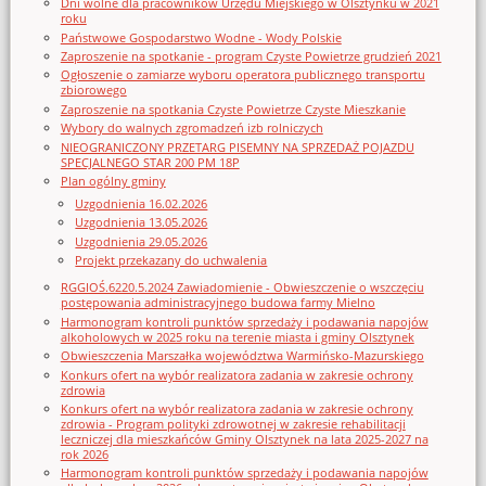
Dni wolne dla pracowników Urzędu Miejskiego w Olsztynku w 2021
roku
Państwowe Gospodarstwo Wodne - Wody Polskie
Zaproszenie na spotkanie - program Czyste Powietrze grudzień 2021
Ogłoszenie o zamiarze wyboru operatora publicznego transportu
zbiorowego
Zaproszenie na spotkania Czyste Powietrze Czyste Mieszkanie
Wybory do walnych zgromadzeń izb rolniczych
NIEOGRANICZONY PRZETARG PISEMNY NA SPRZEDAŻ POJAZDU
SPECJALNEGO STAR 200 PM 18P
Plan ogólny gminy
Uzgodnienia 16.02.2026
Uzgodnienia 13.05.2026
Uzgodnienia 29.05.2026
Projekt przekazany do uchwalenia
RGGIOŚ.6220.5.2024 Zawiadomienie - Obwieszczenie o wszczęciu
postępowania administracyjnego budowa farmy Mielno
Harmonogram kontroli punktów sprzedaży i podawania napojów
alkoholowych w 2025 roku na terenie miasta i gminy Olsztynek
Obwieszczenia Marszałka województwa Warmińsko-Mazurskiego
Konkurs ofert na wybór realizatora zadania w zakresie ochrony
zdrowia
Konkurs ofert na wybór realizatora zadania w zakresie ochrony
zdrowia - Program polityki zdrowotnej w zakresie rehabilitacji
leczniczej dla mieszkańców Gminy Olsztynek na lata 2025-2027 na
rok 2026
Harmonogram kontroli punktów sprzedaży i podawania napojów