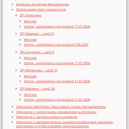
Społeczna Inicjatywa Mieszkaniowa
Zintegrowane plany inwestycyjne
ZPI Gąsiorowo
Wniosek
Opinie, uzgodnienia i konsultacje 17.07.2026
ZPI Waplewo – część VI
Wniosek
Opinie, uzgodnienia i konsultacje 5.06.2026
ZPI Łutynowo – część II
Wniosek
Opinie, uzgodnienia i konsultacje 17.07.2026
ZPI Witramowo – część VI
Wniosek
Opinie, uzgodnienia i konsultacje 17.07.2026
ZPI Waplewo – część VII
Wniosek
Opinie, uzgodnienia i konsultacje 17.07.2026
Ogłoszenia Warmińsko-Mazurskiego Urzędu Wojewódzkiego
Ogłoszenie o najmie lokalu mieszkalnego w Elgnówku
Ogłoszenie o zamiarze wyboru operatora
Ogłoszenie o zamiarze wyboru operatora publicznego transportu
zbiorowego w trybie przetargu nieograniczonego