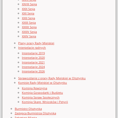
XXVIII Sesja
XXIX Sesja
XXX Sesja
XXXI Sesja
XXXII Sesja
XXXIII Sesja
XXXIV Sesja
XXXV Sesja
Plany pracy Rady Miejskiej
Interpelacje radnych
Interpelacje 2019
Interpelacje 2020
Interpelacje 2021
Interpelacje 2024
Interpelacje 2026
Sprawozdanie z pracy Rady Miejskiej w Olsztynku
Komisje Rady Miejskiej w Olsztynku
Komisja Rewizyjna
Komisja Gospodarki i Budżetu
Komisja Spraw Społecznych
Komisja Skarg, Wniosków i Petycji
Burmistrz Olsztynka
Zastępca Burmistrza Olsztynka
Sekretarz Miasta