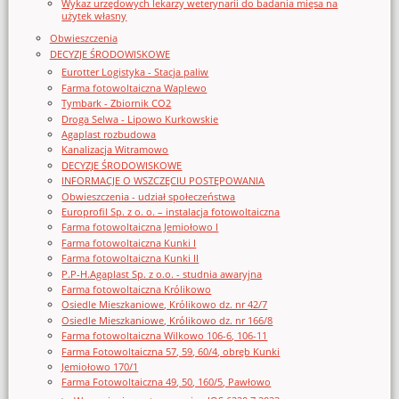
Wykaz urzędowych lekarzy weterynarii do badania mięsa na
użytek własny
Obwieszczenia
DECYZJE ŚRODOWISKOWE
Eurotter Logistyka - Stacja paliw
Farma fotowoltaiczna Waplewo
Tymbark - Zbiornik CO2
Droga Selwa - Lipowo Kurkowskie
Agaplast rozbudowa
Kanalizacja Witramowo
DECYZJE ŚRODOWISKOWE
INFORMACJE O WSZCZĘCIU POSTĘPOWANIA
Obwieszczenia - udział społeczeństwa
Europrofil Sp. z o. o. – instalacja fotowoltaiczna
Farma fotowoltaiczna Jemiołowo I
Farma fotowoltaiczna Kunki I
Farma fotowoltaiczna Kunki II
P.P-H.Agaplast Sp. z o.o. - studnia awaryjna
Farma fotowoltaiczna Królikowo
Osiedle Mieszkaniowe, Królikowo dz. nr 42/7
Osiedle Mieszkaniowe, Królikowo dz. nr 166/8
Farma fotowoltaiczna Wilkowo 106-6, 106-11
Farma Fotowoltaiczna 57, 59, 60/4, obręb Kunki
Jemiołowo 170/1
Farma Fotowoltaiczna 49, 50, 160/5, Pawłowo