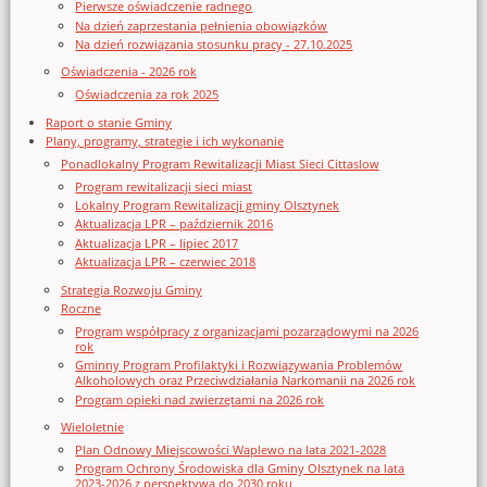
Pierwsze oświadczenie radnego
Na dzień zaprzestania pełnienia obowiązków
Na dzień rozwiązania stosunku pracy - 27.10.2025
Oświadczenia - 2026 rok
Oświadczenia za rok 2025
Raport o stanie Gminy
Plany, programy, strategie i ich wykonanie
Ponadlokalny Program Rewitalizacji Miast Sieci Cittaslow
Program rewitalizacji sieci miast
Lokalny Program Rewitalizacji gminy Olsztynek
Aktualizacja LPR – październik 2016
Aktualizacja LPR – lipiec 2017
Aktualizacja LPR – czerwiec 2018
Strategia Rozwoju Gminy
Roczne
Program współpracy z organizacjami pozarządowymi na 2026
rok
Gminny Program Profilaktyki i Rozwiązywania Problemów
Alkoholowych oraz Przeciwdziałania Narkomanii na 2026 rok
Program opieki nad zwierzętami na 2026 rok
Wieloletnie
Plan Odnowy Miejscowości Waplewo na lata 2021-2028
Program Ochrony Środowiska dla Gminy Olsztynek na lata
2023-2026 z perspektywą do 2030 roku