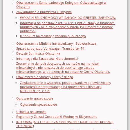
Obwieszczenia Samorządowego Kolegium Odwoławczego w
Olsztynie
Zawiadomienia Burmistrza Olsztynka
WYKAZ NIERUCHOMOŚCI WPISANYCH DO REJESTRU ZABYTKÓW.
Informacja na podstawie art. 37 ust. 1 pkt 2 ustawy o finansach
publicznych - m.in. wykonanie budżetu JST umorzenia pomoc
publiczna.
II Konkurs na realizację zadania publicznego
Obwieszczenia Ministra Infrastruktury i Budwonictwa
Sprzedaż pojazdu Volkswagen Transporter T4
Decyzje Burmistrza Olsztynka
Informacje dla Zarządców Nieruchomości
Zestawienie danych dotyczących czynszów najmu lokali
mieszkalnych, nienależących do publicznego zasobu
mieszkaniowego, w położonych na obszarze Gminy Olsztynek.
Obwieszczenia Starosty Olsztyńskiego
Zawiadomienie o wszczęciu postępowania w sprawie zmiany
pozwolenia zintegrowanego na prowadzenie instalacji
NUTRIPOL Sp. z o.o.
Ogłoszenia sprzedażowe
Ogłoszenia sprzedażowe
Uchwała reklamowa
Regionalny Zarząd Gospodarki Wodnej w Białymstoku
INFORMACJA O OPŁACIE ZA ZMNIEJSZENIE NATURALNEJ RETENCJI
TERENOWEJ