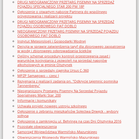
DRUGI NIEOGRANICZONY PRZETARG PISEMNY NA SPRZEDAŻ
POJAZDU SPECJALNEGO STAR 200 PM 18P
Ogłoszenie o otwartym naborze Partnera do wspólnego
przygotowania i realizacji projektu
DRUGI NIEOGRANICZONY PRZETARG PISEMNY NA SPRZEDAŻ
POJAZDU OSOBOWEGO FIAT DOBLO
NIEOGRANICZONY PRZETARG PISEMNY NA SPRZEDAŻ POJAZDU
OSOBOWEGO FIAT DOBLO
Instytut Meteorologii i Gospodarki Wodnej
Decyzja w sprawie zatwierdzenia taryf dla zbiorowego zaopatrzenia
w wodę i zbiorowego odprowadzania ścieków
Ogólny schemat procedury kontroli przestrzegania zasad i
warunków korzystania z zezwoleń na sprzedaż napojów
alkoholowych w gminie Olsztynek
Ogłoszenie o sprzedaży ciągnika Ursus C-360
MPZP Samagowo – czesc I
Rezygnacja z realizacji zadania pn. "Odkrycie tajemnic pomnika
Tannenbergu"
Nieograniczony Przetargu Pisemny Na Sprzedaż Pojazdu
Specjalnego Marki Star_200
Informacje i komunikaty
Uchwała projekt nowego ustroju szkolnego
Ogłoszenie o zebraniu mieszkańców Sołectwa Drwęck - wybory
sołtysa
Ogłoszenie o zamknięciu ul. Behringa na czas Dni Olsztynka 2016
Pozostałe obwieszczenia
Samorząd Województwa Warmińsko-Mazurskiego
Obwieszczenia Wojewody Warmińsko-Mazurskiego