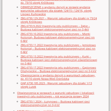
dz. 73/10 obręb Królikowo
OBWIESZCZENIE o wydaniu decyzji w sprawie wydania
warunków zabudowy dla działek 124/15 i 124/16, obręb
Lipowo Kurkowskie
ZBG.6730.129.2021 – Warunki zabudowy dla działki nr 73/24
obręb Królikowo
ZBG.6733.9.2022 Inwestycja celu publicznego – Ząbie –
Budowa kablowej elektroenergetycznej sieci nn 0,4kV
ZBG.6733.10.2022 Inwestycja celu publicznego – Mierki
(kolonia)– Budowa kablowej elektroenergetycznej sieci nn
0,4kV
ZBG.6733.11.2022 Inwestycja celu publicznego – Jemiołowo
(kolonia) – Budowa kablowej elektroenergetycznej sieci nn
0,4kV
ZBG.6733.13.2022 Inwestycja celu publicznego – Kurki –
Budowa kablowej sieci elektroenergetycznej oświetleniowej
nn 0,4kV
ZBG.6733.17.2022 Inwestycja celu publicznego – Gąsiorowo
Olsztyneckie – Budowa elektroenergetycznej sieci nn 0,4 kV
Obwieszczenie o wydaniu decyzji o warunkach zabudowy,
dz. 41/10 obręb Nowa Wieś Ostródzka
GNP.6730.185.2023 - Warunki zabudowy dla działki 1/13
obręb Lutek
Obwieszczenia w sprawach o warunki zabudowy i lokalizacji
inwestycji celu publicznego – rok wszczęcia sprawy 2024
ZBG.6733.1.2024 – Łutynowo – Budowa kablowej sieci
elektroenergetycznej nn 0,4 kV