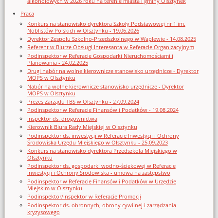
alkoholowych w 2026 roku na terenie miasta i gminy Olsztynek
Praca
Konkurs na stanowisko dyrektora Szkoły Podstawowej nr 1 im.
Noblistów Polskich w Olsztynku - 19.06.2026
Dyrektor Zespołu Szkolno-Przedszkolnego w Waplewie - 14.08.2025
Referent w Biurze Obsługi Interesanta w Referacie Organizacyjnym
Podinspektor w Referacie Gospodarki Nieruchomościami i
Planowania - 24.02.2025
Drugi nabór na wolne kierownicze stanowisko urzędnicze - Dyrektor
MOPS w Olsztynku
Nabór na wolne kierownicze stanowisko urzędnicze - Dyrektor
MOPS w Olsztynku
Prezes Zarządu TBS w Olsztynku - 27.09.2024
Podinspektor w Referacie Finansów i Podatków - 19.08.2024
Inspektor ds. drogownictwa
Kierownik Biura Rady Miejskiej w Olsztynku
Podinspektor ds. inwestycji w Referacie Inwestycji i Ochrony
Środowiska Urzędu Miejskiego w Olsztynku - 25.09.2023
Konkurs na stanowisko dyrektora Przedszkola Miejskiego w
Olsztynku
Podinspektor ds. gospodarki wodno-ściekowej w Referacie
Inwestycji i Ochrony Środowiska - umowa na zastępstwo
Podinspektor w Referacie Finansów i Podatków w Urzędzie
Miejskim w Olsztynku
Podinspektor/inspektor w Referacie Promocji
Podinspektor ds. obronnych, obrony cywilnej i zarządzania
kryzysowego