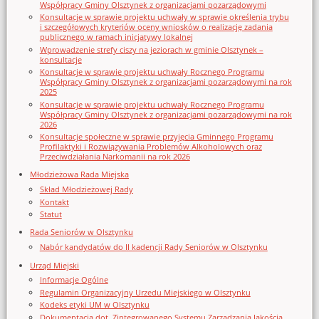
Współpracy Gminy Olsztynek z organizacjami pozarządowymi
Konsultacje w sprawie projektu uchwały w sprawie określenia trybu
i szczegółowych kryteriów oceny wniosków o realizację zadania
publicznego w ramach inicjatywy lokalnej
Wprowadzenie strefy ciszy na jeziorach w gminie Olsztynek –
konsultacje
Konsultacje w sprawie projektu uchwały Rocznego Programu
Współpracy Gminy Olsztynek z organizacjami pozarządowymi na rok
2025
Konsultacje w sprawie projektu uchwały Rocznego Programu
Współpracy Gminy Olsztynek z organizacjami pozarządowymi na rok
2026
Konsultacje społeczne w sprawie przyjęcia Gminnego Programu
Profilaktyki i Rozwiązywania Problemów Alkoholowych oraz
Przeciwdziałania Narkomanii na rok 2026
Młodzieżowa Rada Miejska
Skład Młodzieżowej Rady
Kontakt
Statut
Rada Seniorów w Olsztynku
Nabór kandydatów do II kadencji Rady Seniorów w Olsztynku
Urząd Miejski
Informacje Ogólne
Regulamin Organizacyjny Urzedu Miejskiego w Olsztynku
Kodeks etyki UM w Olsztynku
Dokumentacja dot. Zintegrowanego Systemu Zarządzania Jakością