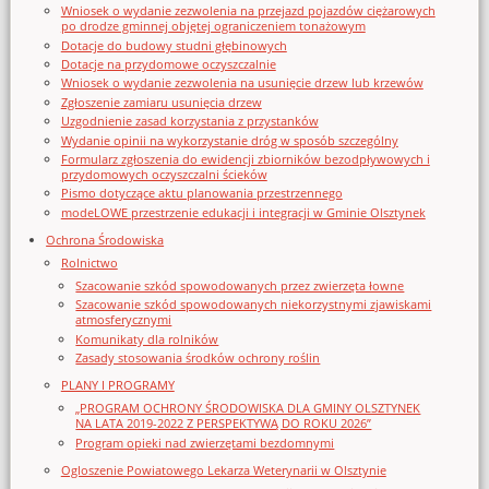
Wniosek o wydanie zezwolenia na przejazd pojazdów ciężarowych
po drodze gminnej objętej ograniczeniem tonażowym
Dotacje do budowy studni głębinowych
Dotacje na przydomowe oczyszczalnie
Wniosek o wydanie zezwolenia na usunięcie drzew lub krzewów
Zgłoszenie zamiaru usunięcia drzew
Uzgodnienie zasad korzystania z przystanków
Wydanie opinii na wykorzystanie dróg w sposób szczególny
Formularz zgłoszenia do ewidencji zbiorników bezodpływowych i
przydomowych oczyszczalni ścieków
Pismo dotyczące aktu planowania przestrzennego
modeLOWE przestrzenie edukacji i integracji w Gminie Olsztynek
Ochrona Środowiska
Rolnictwo
Szacowanie szkód spowodowanych przez zwierzęta łowne
Szacowanie szkód spowodowanych niekorzystnymi zjawiskami
atmosferycznymi
Komunikaty dla rolników
Zasady stosowania środków ochrony roślin
PLANY I PROGRAMY
„PROGRAM OCHRONY ŚRODOWISKA DLA GMINY OLSZTYNEK
NA LATA 2019-2022 Z PERSPEKTYWĄ DO ROKU 2026”
Program opieki nad zwierzętami bezdomnymi
Ogloszenie Powiatowego Lekarza Weterynarii w Olsztynie