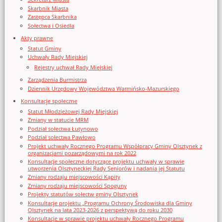
Skarbnik Miasta
Zastępca Skarbnika
Sołectwa i Osiedla
Akty prawne
Statut Gminy
Uchwały Rady Miejskiej
Rejestry uchwał Rady Miejskiej
Zarządzenia Burmistrza
Dziennik Urzędowy Województwa Warmińsko-Mazurskiego
Konsultacje społeczne
Statut Młodzieżowej Rady Miejskiej
Zmiany w statucie MRM
Podział sołectwa Łutynowo
Podział sołectwa Pawłowo
Projekt uchwały Rocznego Programu Współpracy Gminy Olsztynek z
organizacjami pozarządowymi na rok 2022
Konsultacje społeczne dotyczące projektu uchwały w sprawie
utworzenia Olsztyneckiej Rady Seniorów i nadania jej Statutu
Zmiany rodzaju miejscowości Kąpity
Zmiany rodzaju miejscowości Spoguny
Projekty statutów sołectw gminy Olsztynek
Konsultacje projektu „Programu Ochrony Środowiska dla Gminy
Olsztynek na lata 2023-2026 z perspektywą do roku 2030
Konsultacje w sprawie projektu uchwały Rocznego Programu