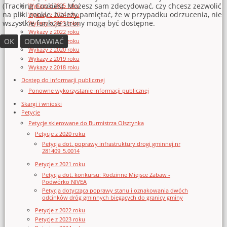
(Tracking Cookies). Możesz sam zdecydować, czy chcesz zezwolić
Wykazy z 2025 roku
na pliki cookie. Należy pamiętać, że w przypadku odrzucenia, nie
Wykazy z 2024 roku
wszystkie funkcje strony mogą być dostępne.
Wykazy z 2023 roku
Wykazy z 2022 roku
OK
ODMAWIAĆ
Wykazy z 2021 roku
Wykazy z 2020 roku
Wykazy z 2019 roku
Wykazy z 2018 roku
Dostęp do informacji publicznej
Ponowne wykorzystanie informacji publicznej
Skargi i wnioski
Petycje
Petycje skierowane do Burmistrza Olsztynka
Petycje z 2020 roku
Petycja dot. poprawy infrastruktury drogi gminnej nr
281409_5.0014
Petycje z 2021 roku
Petycja dot. konkursu: Rodzinne Miejsce Zabaw -
Podwórko NIVEA
Petycja dotycząca poprawy stanu i oznakowania dwóch
odcinków dróg gminnych biegących do granicy gminy
Petycje z 2022 roku
Petycje z 2023 roku