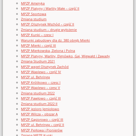
MPZP Ameryka
MPZP Platyny i Warlity Małe – część II
MPZP Sportowa
Zmiana studium
MPZP Olsztynek Wschód – część II
Zmiana studium – drugie wyłożenie
MPZP Kunki – czesc I
Warunki zabudowy dla dz. 380 obręb Mierki
MPZP Mierki – część III
MPZP Mierkowska, Zielona i Polna
MPZP Platyny, Warlity, Elgnówko, Gaj, Wigwałd i Zawady
Zmiana Studium 2021
MPZP węzeł Olsztynek Zachód
MPZP Waplewo – część IV
MPZP ul. Behringa
MPZP Królikowo – czesc I
MPZP Waplewo – czesc V
Zmiana studium 2022
MPZP Pawłowo – część III
Zmiana studium 2022 II
MPZP jezioro Jemiołowo
MPZP Wilcza – obszar A
MPZP Gąsiorowo – część III
MPZP ul. Behringa – część II
MPZP Perłowa i Pionierów
Zmiana MPZP Kunki