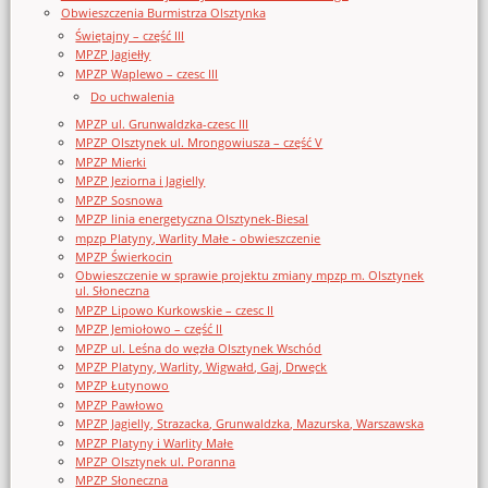
Obwieszczenia Burmistrza Olsztynka
Świętajny – część III
MPZP Jagiełły
MPZP Waplewo – czesc III
Do uchwalenia
MPZP ul. Grunwaldzka-czesc III
MPZP Olsztynek ul. Mrongowiusza – część V
MPZP Mierki
MPZP Jeziorna i Jagielly
MPZP Sosnowa
MPZP linia energetyczna Olsztynek-Biesal
mpzp Platyny, Warlity Małe - obwieszczenie
MPZP Świerkocin
Obwieszczenie w sprawie projektu zmiany mpzp m. Olsztynek
ul. Słoneczna
MPZP Lipowo Kurkowskie – czesc II
MPZP Jemiołowo – część II
MPZP ul. Leśna do węzła Olsztynek Wschód
MPZP Platyny, Warlity, Wigwałd, Gaj, Drwęck
MPZP Łutynowo
MPZP Pawłowo
MPZP Jagielly, Strazacka, Grunwaldzka, Mazurska, Warszawska
MPZP Platyny i Warlity Małe
MPZP Olsztynek ul. Poranna
MPZP Słoneczna