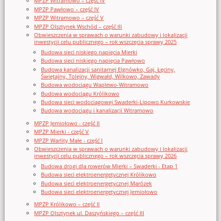
MPZP Witramowo – część IV
MPZP Pawłowo – część IV
MPZP Witramowo – część V
MPZP Olsztynek Wschód – część III
Obwieszczenia w sprawach o warunki zabudowy i lokalizacji
inwestycji celu publicznego – rok wszczęcia sprawy 2025
Budowa sieci niskiego napięcia Mierki
Budowa sieci niskiego napięcia Pawłowo
Budowa kanalizacji sanitarnej Elgnówko, Gaj, Łęciny,
Świętajny, Tolejny, Wigwałd, Wilkowo, Zawady
Budowa wodociągu Waplewo-Witramowo
Budowa wodociągu Królikowo
Budowa sieci wodociągowej Swaderki-Lipowo Kurkowskie
Budowa wodociągu i kanalizacji Witramowo
MPZP Jemiołowo - część II
MPZP Mierki - część V
MPZP Warlity Małe - część I
Obwieszczenia w sprawach o warunki zabudowy i lokalizacji
inwestycji celu publicznego – rok wszczęcia sprawy 2026
Budowa drogi dla rowerów Mierki – Swaderki - Etap 1
Budowa sieci elektroenergetycznej Królikowo
Budowa sieci elektroenergetycznej Marózek
Budowa sieci elektroenergetycznej Jemiołowo
MPZP Królikowo – część II
MPZP Olsztynek ul. Daszyńskiego – część III