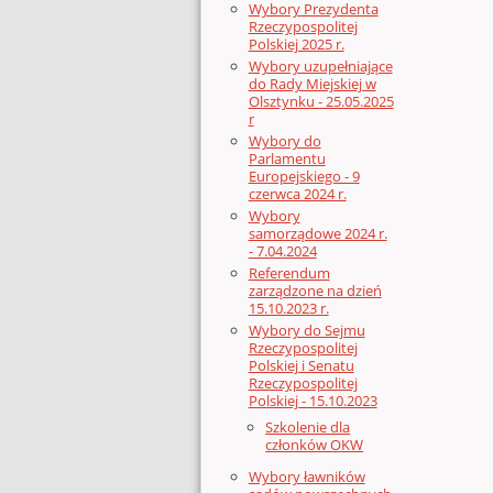
Wybory Prezydenta
Rzeczypospolitej
Polskiej 2025 r.
Wybory uzupełniające
do Rady Miejskiej w
Olsztynku - 25.05.2025
r
Wybory do
Parlamentu
Europejskiego - 9
czerwca 2024 r.
Wybory
samorządowe 2024 r.
- 7.04.2024
Referendum
zarządzone na dzień
15.10.2023 r.
Wybory do Sejmu
Rzeczypospolitej
Polskiej i Senatu
Rzeczypospolitej
Polskiej - 15.10.2023
Szkolenie dla
członków OKW
Wybory ławników