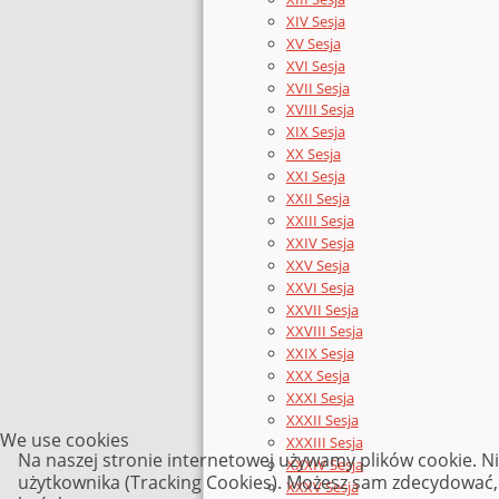
XIV Sesja
XV Sesja
XVI Sesja
XVII Sesja
XVIII Sesja
XIX Sesja
XX Sesja
XXI Sesja
XXII Sesja
XXIII Sesja
XXIV Sesja
XXV Sesja
XXVI Sesja
XXVII Sesja
XXVIII Sesja
XXIX Sesja
XXX Sesja
XXXI Sesja
XXXII Sesja
We use cookies
XXXIII Sesja
Na naszej stronie internetowej używamy plików cookie. N
XXXIV Sesja
użytkownika (Tracking Cookies). Możesz sam zdecydować, c
XXXV Sesja