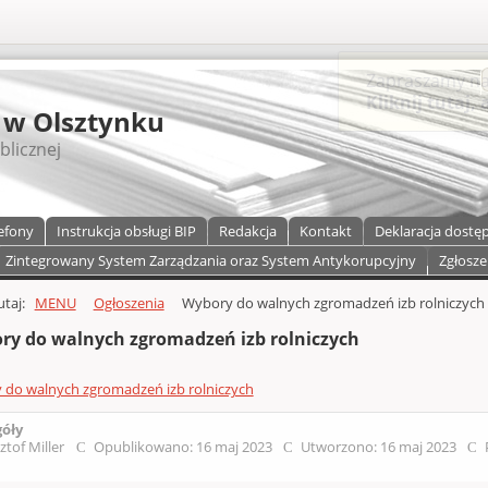
S
 w Olsztynku
blicznej
efony
Instrukcja obsługi BIP
Redakcja
Kontakt
Deklaracja dostę
Zintegrowany System Zarządzania oraz System Antykorupcyjny
Zgłosze
a)
zawartości
tutaj:
MENU
Ogłoszenia
Wybory do walnych zgromadzeń izb rolniczych
ry do walnych zgromadzeń izb rolniczych
do walnych zgromadzeń izb rolniczych
góły
ztof Miller
Opublikowano: 16 maj 2023
Utworzono: 16 maj 2023