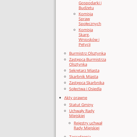
Gospodarki i
Budżetu
Komisja
Spraw
Społecznych
Komisja
Skarg,
Wniosków i
Petycji
Burmistrz Olsztynka
Zastępca Burmistrza
Olsztynka
Sekretarz Miasta
Skarbnik Miasta
Zastępca Skarbnika
Sołectwa i Osiedla
Akty prawne
Statut Gminy
Uchwały Rady
Miejskiej
Rejestry uchwał
Rady Miejskiej
Zarządzenia