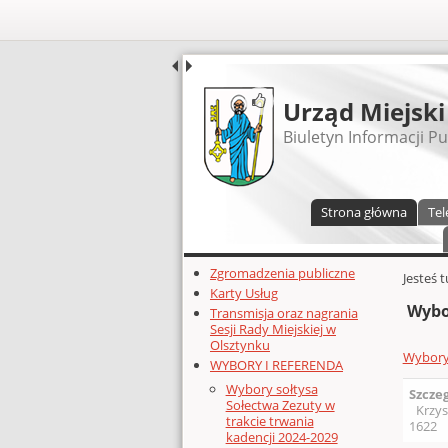
UDOSTĘPNIJ
Urząd Miejski
Biuletyn Informacji Pu
Menu główne
Strona główna
Tel
Dodatkowe zasoby (lewa kolumn
Zgromadzenia publiczne
Głównej 
Jesteś 
Karty Usług
Wybo
Transmisja oraz nagrania
Sesji Rady Miejskiej w
Olsztynku
Wybory 
WYBORY I REFERENDA
Wybory sołtysa
Szcze
Sołectwa Zezuty w
Krzys
trakcie trwania
1622
kadencji 2024-2029