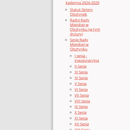
kadencja 2024-2029
Statut Gminy
Olsztynek
Radni Rady
Miejskiej w
Olsztynku (w tym
dyżury)
Sesje Rady
Miejskiej w
Olsztynku
I sesja -
inauguracyjna
II Sesja
III Sesja
IV Sesja
V Sesja
VI Sesja
VII Sesja
VIII Sesja
IX Sesja
X Sesja
XI Sesja
XII Sesja
XIII Sesja