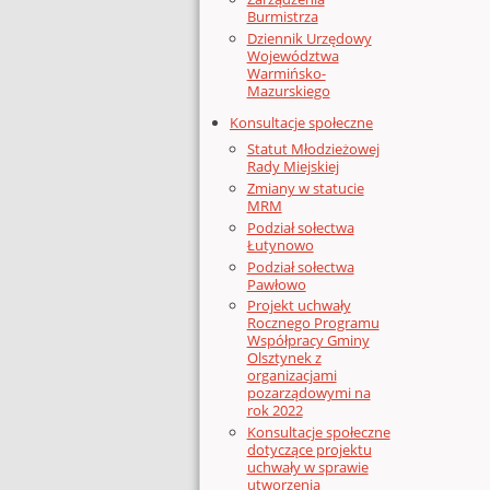
Burmistrza
Dziennik Urzędowy
Województwa
Warmińsko-
Mazurskiego
Konsultacje społeczne
Statut Młodzieżowej
Rady Miejskiej
Zmiany w statucie
MRM
Podział sołectwa
Łutynowo
Podział sołectwa
Pawłowo
Projekt uchwały
Rocznego Programu
Współpracy Gminy
Olsztynek z
organizacjami
pozarządowymi na
rok 2022
Konsultacje społeczne
dotyczące projektu
uchwały w sprawie
utworzenia