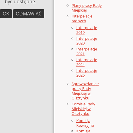
być dostępne.
Plany pracy Rady
Miejskiej
OK
ODMAWIAĆ
Interpelacje
radnych
Interpelacje
2019
Interpelacje
2020
Interpelacje
2021
Interpelacje
2024
Interpelacje
2026
Sprawozdanie z
pracy Rady
Miejskiej w
Olsztynku
Komisje Rady
Miejskiej w
Olsztynku
Komisja
Rewizyjna
Komisja