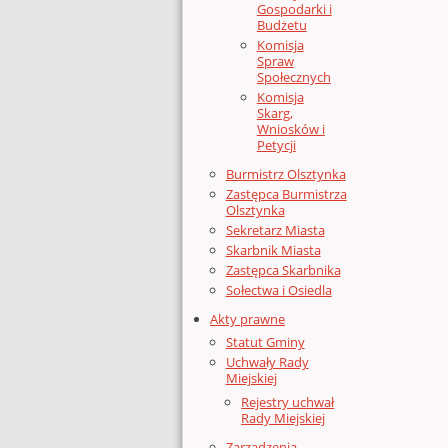
Gospodarki i
Budżetu
Komisja
Spraw
Społecznych
Komisja
Skarg,
Wniosków i
Petycji
Burmistrz Olsztynka
Zastępca Burmistrza
Olsztynka
Sekretarz Miasta
Skarbnik Miasta
Zastępca Skarbnika
Sołectwa i Osiedla
Akty prawne
Statut Gminy
Uchwały Rady
Miejskiej
Rejestry uchwał
Rady Miejskiej
Zarządzenia