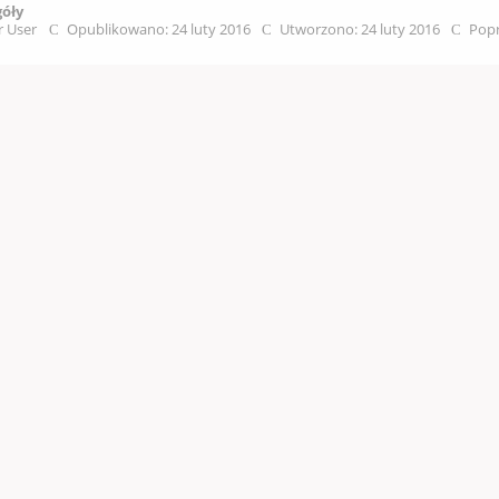
góły
r User
Opublikowano: 24 luty 2016
Utworzono: 24 luty 2016
Popr