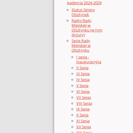
kadencja 2024-2029
Statut Gminy
Olsztynek
Radni Rady
Miejskiej w
Olsztynku (w tym
dyżury)
Sesje Rady
Miejskiej w
Olsztynku
I sesja -
inauguracyjna
II Sesja
III Sesja
IV Sesja
V Sesja
VI Sesja
VII Sesja
VIII Sesja
IX Sesja
X Sesja
XI Sesja
XII Sesja
XIII Sesja