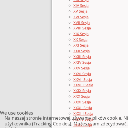
XIV Sesja
XV Sesja
XVI Sesja
XVII Sesja
XVIII Sesja
XIX Sesja
XX Sesja
XXI Sesja
XXII Sesja
XXIII Sesja
XXIV Sesja
XXV Sesja
XXVI Sesja
XXVII Sesja
XXVIII Sesja
XXIX Sesja
XXX Sesja
XXXI Sesja
XXXII Sesja
We use cookies
XXXIII Sesja
Na naszej stronie internetowej używamy plików cookie. N
XXXIV Sesja
użytkownika (Tracking Cookies). Możesz sam zdecydować, c
XXXV Sesja