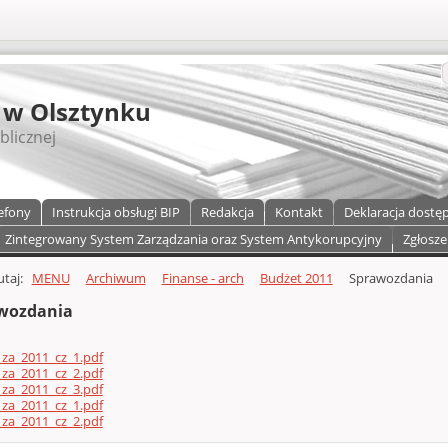
S
 w Olsztynku
blicznej
efony
Instrukcja obsługi BIP
Redakcja
Kontakt
Deklaracja dostę
Zintegrowany System Zarządzania oraz System Antykorupcyjny
Zgłosze
a)
zawartości
tutaj:
MENU
Archiwum
Finanse - arch
Budżet 2011
Sprawozdania
wozdania
za_2011_cz_1.pdf
za_2011_cz_2.pdf
za_2011_cz_3.pdf
za_2011_cz_1.pdf
za_2011_cz_2.pdf