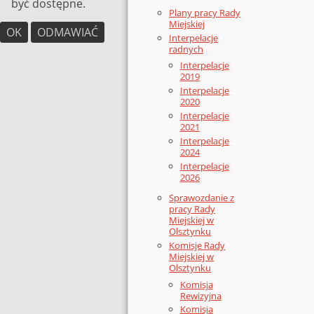
być dostępne.
Plany pracy Rady
Miejskiej
OK
ODMAWIAĆ
Interpelacje
radnych
Interpelacje
2019
Interpelacje
2020
Interpelacje
2021
Interpelacje
2024
Interpelacje
2026
Sprawozdanie z
pracy Rady
Miejskiej w
Olsztynku
Komisje Rady
Miejskiej w
Olsztynku
Komisja
Rewizyjna
Komisja