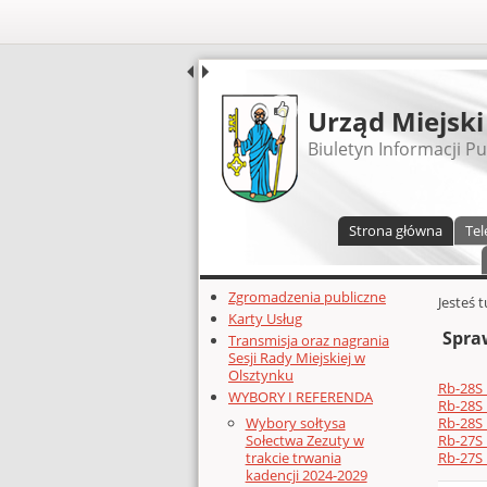
UDOSTĘPNIJ
Urząd Miejski
Biuletyn Informacji Pu
Menu główne
Strona główna
Tel
Dodatkowe zasoby (lewa kolumn
Zgromadzenia publiczne
Głównej 
Jesteś 
Karty Usług
Spra
Transmisja oraz nagrania
Sesji Rady Miejskiej w
Olsztynku
Rb-28S_
WYBORY I REFERENDA
Rb-28S_
Rb-28S_
Wybory sołtysa
Rb-27S_
Sołectwa Zezuty w
Rb-27S_
trakcie trwania
kadencji 2024-2029