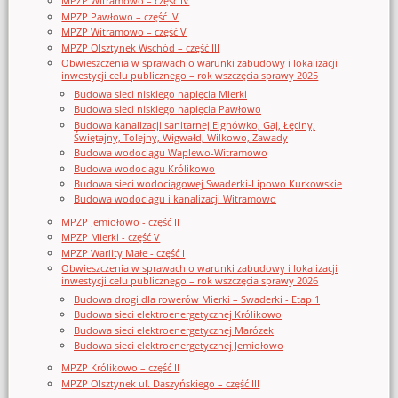
MPZP Witramowo – część IV
MPZP Pawłowo – część IV
MPZP Witramowo – część V
MPZP Olsztynek Wschód – część III
Obwieszczenia w sprawach o warunki zabudowy i lokalizacji
inwestycji celu publicznego – rok wszczęcia sprawy 2025
Budowa sieci niskiego napięcia Mierki
Budowa sieci niskiego napięcia Pawłowo
Budowa kanalizacji sanitarnej Elgnówko, Gaj, Łęciny,
Świętajny, Tolejny, Wigwałd, Wilkowo, Zawady
Budowa wodociągu Waplewo-Witramowo
Budowa wodociągu Królikowo
Budowa sieci wodociągowej Swaderki-Lipowo Kurkowskie
Budowa wodociągu i kanalizacji Witramowo
MPZP Jemiołowo - część II
MPZP Mierki - część V
MPZP Warlity Małe - część I
Obwieszczenia w sprawach o warunki zabudowy i lokalizacji
inwestycji celu publicznego – rok wszczęcia sprawy 2026
Budowa drogi dla rowerów Mierki – Swaderki - Etap 1
Budowa sieci elektroenergetycznej Królikowo
Budowa sieci elektroenergetycznej Marózek
Budowa sieci elektroenergetycznej Jemiołowo
MPZP Królikowo – część II
MPZP Olsztynek ul. Daszyńskiego – część III