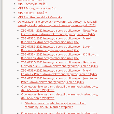
MPZP Ameryka-część II
MPZP Mrongowiusza-część VI
MPZP Mierki – część IV
MPZP ul. Grunwaldzka i Mazurska
Obwieszczenia w sprawach o warunki zabudowy i lokalizacji
inwestycji celu publicznego – rok wszczęcia sprawy do 2023
ZBG.6733.1.2022 Inwestycja celu publicznego – Nowa Wieś
Ostródzka – Budowa elektroenergetycznej sieci nn 0,4kV
ZBG.6733.2.2022 Inwestycja celu publicznego – Mańki –
Budowa elektroenergetycznej sieci nn 0,4kV
ZBG.6733.3.2022 Inwestycja celu publicznego – Lutek –
Budowa elektroenergetycznej sieci nn 0,4kV
ZBG.6733.4.2022 Inwestycja celu publicznego – Królikowo –
Budowa elektroenergetycznej sieci nn 0,4kV
ZBG.6733.5.2022 Inwestycja celu publicznego – Gąsiorowo
Olsztyneckie – Budowa elektroenergetycznej sieci nn 0,4kV
ZBG.6733.6.2022 Inwestycja celu publicznego – Mierki
kolonia – Przebudowa elektroenergetycznej sieci nn 0,4kV
ZBG.6733.7.2022 Inwestycja celu publicznego – Jemiołowo –
Przebudowa elektroenergetycznej sieci nn 0,4kV
Obwieszczenie o wydaniu decyzji o warunkach zabudowy,
dz. 36/27 obręb Waplewo
Obwieszczenie o wydaniu decyzji o warunkach zabudowy,
dz. 36/26 obręb Waplewo
Obwieszczenie o wydaniu decyzji o warunkach
zabudowy, dz. 36/26 obręb Waplewo
Obwieszczenie o wydaniu decyzji o warunkach zabudowy,