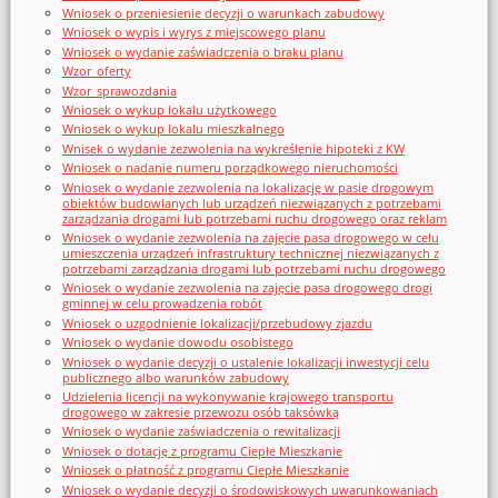
Wniosek o przeniesienie decyzji o warunkach zabudowy
Wniosek o wypis i wyrys z miejscowego planu
Wniosek o wydanie zaświadczenia o braku planu
Wzor_oferty
Wzor_sprawozdania
Wniosek o wykup lokalu użytkowego
Wniosek o wykup lokalu mieszkalnego
Wnisek o wydanie zezwolenia na wykreślenie hipoteki z KW
Wniosek o nadanie numeru porządkowego nieruchomości
Wniosek o wydanie zezwolenia na lokalizację w pasie drogowym
obiektów budowlanych lub urządzeń niezwiązanych z potrzebami
zarządzania drogami lub potrzebami ruchu drogowego oraz reklam
Wniosek o wydanie zezwolenia na zajęcie pasa drogowego w celu
umieszczenia urządzeń infrastruktury technicznej niezwiązanych z
potrzebami zarządzania drogami lub potrzebami ruchu drogowego
Wniosek o wydanie zezwolenia na zajęcie pasa drogowego drogi
gminnej w celu prowadzenia robót
Wniosek o uzgodnienie lokalizacji/przebudowy zjazdu
Wniosek o wydanie dowodu osobistego
Wniosek o wydanie decyzji o ustalenie lokalizacji inwestycji celu
publicznego albo warunków zabudowy
Udzielenia licencji na wykonywanie krajowego transportu
drogowego w zakresie przewozu osób taksówką
Wniosek o wydanie zaświadczenia o rewitalizacji
Wniosek o dotację z programu Ciepłe Mieszkanie
Wniosek o płatność z programu Ciepłe Mieszkanie
Wniosek o wydanie decyzji o środowiskowych uwarunkowaniach