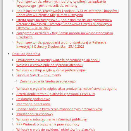
Podinspektor ds. obronnych, obrony cywilnej i zarządzania
kryzysowego - pełnomocnik ds. ochrony
Podinspektor ds. księgowości i podatku VAT w Referacie Finansów i
Podatków w Urzędzie Miejskim w Olsztynku
Oferta pracy na zastępstwo - podinspektor ds. drogownictwa w
Referacie Inwestycji i Ochrony Środowiska Urzędu Miejskiego w
Olsztynku - 26.07.2022
Zarządzenie nr 9/2009 - Regulamin naboru na wolne stanowiska
urzędnicze.
Podinspektor ds. gospodarki wodno–ściekowej w Referacie
Inwestycji i Ochrony Środowiska - 25.10.2022
Druki do pobrania
Oświadczenie o rocznej wartości sprzedanego alkoholu
Wniosek o zezwolenie na sprzedaz alkoholu
Wniosek o zakup węgla w cenie preferencyjnej
Fundusz Sołecki - dokumenty
Zmiana zadania funduszu sołeckiego
Wniosek o wydanie odpisu aktu urodzenia, małżeństwa lub zgonu
Przedłużenie terminu płatności z powodu COVID-19
Deklaracje podatkowe
Informacje podatkowe
Dofinansowanie kształcenia młodocianych pracowników
Kwestonariusz osobowy
Wniosek o udostępnienie informacji publicznej
PPF Wniosek o przyznanie prawa pomocy
Wniosek o wpis do ewidencji obiektów hotelarskich