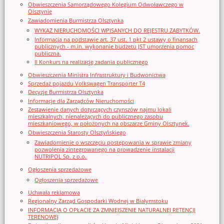
Obwieszczenia Samorządowego Kolegium Odwoławczego w
Olsztynie
Zawiadomienia Burmistrza Olsztynka
WYKAZ NIERUCHOMOŚCI WPISANYCH DO REJESTRU ZABYTKÓW.
Informacja na podstawie art. 37 ust. 1 pkt 2 ustawy o finansach
publicznych - m.in. wykonanie budżetu JST umorzenia pomoc
publiczna.
II Konkurs na realizację zadania publicznego
Obwieszczenia Ministra Infrastruktury i Budwonictwa
Sprzedaż pojazdu Volkswagen Transporter T4
Decyzje Burmistrza Olsztynka
Informacje dla Zarządców Nieruchomości
Zestawienie danych dotyczących czynszów najmu lokali
mieszkalnych, nienależących do publicznego zasobu
mieszkaniowego, w położonych na obszarze Gminy Olsztynek.
Obwieszczenia Starosty Olsztyńskiego
Zawiadomienie o wszczęciu postępowania w sprawie zmiany
pozwolenia zintegrowanego na prowadzenie instalacji
NUTRIPOL Sp. z o.o.
Ogłoszenia sprzedażowe
Ogłoszenia sprzedażowe
Uchwała reklamowa
Regionalny Zarząd Gospodarki Wodnej w Białymstoku
INFORMACJA O OPŁACIE ZA ZMNIEJSZENIE NATURALNEJ RETENCJI
TERENOWEJ