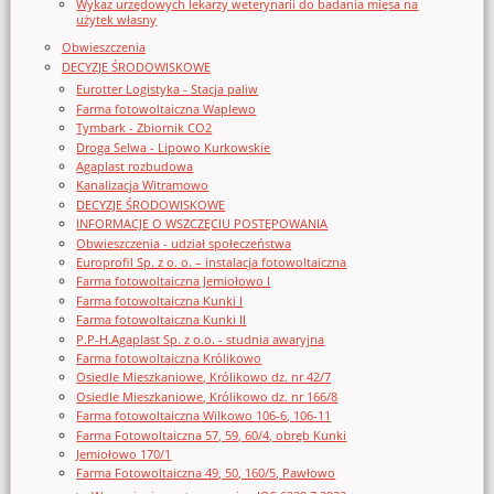
Wykaz urzędowych lekarzy weterynarii do badania mięsa na
użytek własny
Obwieszczenia
DECYZJE ŚRODOWISKOWE
Eurotter Logistyka - Stacja paliw
Farma fotowoltaiczna Waplewo
Tymbark - Zbiornik CO2
Droga Selwa - Lipowo Kurkowskie
Agaplast rozbudowa
Kanalizacja Witramowo
DECYZJE ŚRODOWISKOWE
INFORMACJE O WSZCZĘCIU POSTĘPOWANIA
Obwieszczenia - udział społeczeństwa
Europrofil Sp. z o. o. – instalacja fotowoltaiczna
Farma fotowoltaiczna Jemiołowo I
Farma fotowoltaiczna Kunki I
Farma fotowoltaiczna Kunki II
P.P-H.Agaplast Sp. z o.o. - studnia awaryjna
Farma fotowoltaiczna Królikowo
Osiedle Mieszkaniowe, Królikowo dz. nr 42/7
Osiedle Mieszkaniowe, Królikowo dz. nr 166/8
Farma fotowoltaiczna Wilkowo 106-6, 106-11
Farma Fotowoltaiczna 57, 59, 60/4, obręb Kunki
Jemiołowo 170/1
Farma Fotowoltaiczna 49, 50, 160/5, Pawłowo