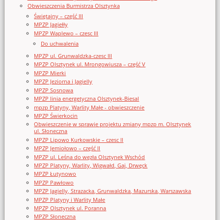
Obwieszczenia Burmistrza Olsztynka
Świętajny – część III
MPZP Jagiełły
MPZP Waplewo – czesc III
Do uchwalenia
MPZP ul. Grunwaldzka-czesc III
MPZP Olsztynek ul. Mrongowiusza – część V
MPZP Mierki
MPZP Jeziorna i Jagielly
MPZP Sosnowa
MPZP linia energetyczna Olsztynek-Biesal
mpzp Platyny, Warlity Małe - obwieszczenie
MPZP Świerkocin
Obwieszczenie w sprawie projektu zmiany mpzp m. Olsztynek
ul. Słoneczna
MPZP Lipowo Kurkowskie – czesc II
MPZP Jemiołowo – część II
MPZP ul. Leśna do węzła Olsztynek Wschód
MPZP Platyny, Warlity, Wigwałd, Gaj, Drwęck
MPZP Łutynowo
MPZP Pawłowo
MPZP Jagielly, Strazacka, Grunwaldzka, Mazurska, Warszawska
MPZP Platyny i Warlity Małe
MPZP Olsztynek ul. Poranna
MPZP Słoneczna