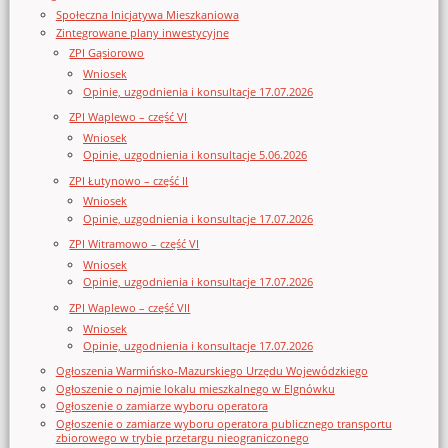
Społeczna Inicjatywa Mieszkaniowa
Zintegrowane plany inwestycyjne
ZPI Gąsiorowo
Wniosek
Opinie, uzgodnienia i konsultacje 17.07.2026
ZPI Waplewo – część VI
Wniosek
Opinie, uzgodnienia i konsultacje 5.06.2026
ZPI Łutynowo – część II
Wniosek
Opinie, uzgodnienia i konsultacje 17.07.2026
ZPI Witramowo – część VI
Wniosek
Opinie, uzgodnienia i konsultacje 17.07.2026
ZPI Waplewo – część VII
Wniosek
Opinie, uzgodnienia i konsultacje 17.07.2026
Ogłoszenia Warmińsko-Mazurskiego Urzędu Wojewódzkiego
Ogłoszenie o najmie lokalu mieszkalnego w Elgnówku
Ogłoszenie o zamiarze wyboru operatora
Ogłoszenie o zamiarze wyboru operatora publicznego transportu
zbiorowego w trybie przetargu nieograniczonego