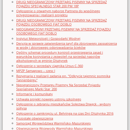
DRUGI NIEOGRANICZONY PRZETARG PISEMNY NA SPRZEDAŻ
POJAZDU SPECJALNEGO STAR 200 PM 18P
Ogłoszenie o otwartym naborze Partnera do wspólnego
przygotowania i realizacji projektu
DRUGI NIEOGRANICZONY PRZETARG PISEMNY NA SPRZEDAŻ
POJAZDU OSOBOWEGO FIAT DOBLO
NIEOGRANICZONY PRZETARG PISEMNY NA SPRZEDAŻ POJAZDU
OSOBOWEGO FIAT DOBLO
Instytut Meteorologii i Gospodarki Wodnej
Decyzja w sprawie zatwierdzenia taryf dla zbiorowego zaopatrzenia
w wodę i zbiorowego odprowadzania ścieków
Ogólny schemat procedury kontroli przestrzegania zasad i
warunków korzystania z zezwoleń na sprzedaż napojów
alkoholowych w gminie Olsztynek
Ogłoszenie o sprzedaży ciągnika Ursus C-360
MPZP Samagowo – czesc I
Rezygnacja z realizacji zadania pn. "Odkrycie tajemnic pomnika
Tannenbergu"
Nieograniczony Przetargu Pisemny Na Sprzedaż Pojazdu
Specjalnego Marki Star_200
Informacje i komunikaty
Uchwała projekt nowego ustroju szkolnego
Ogłoszenie o zebraniu mieszkańców Sołectwa Drwęck - wybory
sołtysa
Ogłoszenie o zamknięciu ul. Behringa na czas Dni Olsztynka 2016
Pozostałe obwieszczenia
Samorząd Województwa Warmińsko-Mazurskiego
Obwieszczenia Wojewody Warmińsko-Mazurskiego