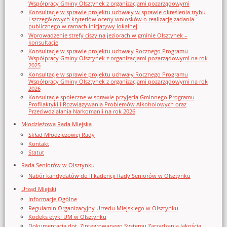
Współpracy Gminy Olsztynek z organizacjami pozarządowymi
Konsultacje w sprawie projektu uchwały w sprawie określenia trybu
i szczegółowych kryteriów oceny wniosków o realizację zadania
publicznego w ramach inicjatywy lokalnej
Wprowadzenie strefy ciszy na jeziorach w gminie Olsztynek –
konsultacje
Konsultacje w sprawie projektu uchwały Rocznego Programu
Współpracy Gminy Olsztynek z organizacjami pozarządowymi na rok
2025
Konsultacje w sprawie projektu uchwały Rocznego Programu
Współpracy Gminy Olsztynek z organizacjami pozarządowymi na rok
2026
Konsultacje społeczne w sprawie przyjęcia Gminnego Programu
Profilaktyki i Rozwiązywania Problemów Alkoholowych oraz
Przeciwdziałania Narkomanii na rok 2026
Młodzieżowa Rada Miejska
Skład Młodzieżowej Rady
Kontakt
Statut
Rada Seniorów w Olsztynku
Nabór kandydatów do II kadencji Rady Seniorów w Olsztynku
Urząd Miejski
Informacje Ogólne
Regulamin Organizacyjny Urzedu Miejskiego w Olsztynku
Kodeks etyki UM w Olsztynku
Dokumentacja dot. Zintegrowanego Systemu Zarządzania Jakością