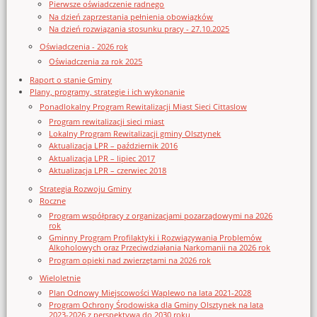
Pierwsze oświadczenie radnego
Na dzień zaprzestania pełnienia obowiązków
Na dzień rozwiązania stosunku pracy - 27.10.2025
Oświadczenia - 2026 rok
Oświadczenia za rok 2025
Raport o stanie Gminy
Plany, programy, strategie i ich wykonanie
Ponadlokalny Program Rewitalizacji Miast Sieci Cittaslow
Program rewitalizacji sieci miast
Lokalny Program Rewitalizacji gminy Olsztynek
Aktualizacja LPR – październik 2016
Aktualizacja LPR – lipiec 2017
Aktualizacja LPR – czerwiec 2018
Strategia Rozwoju Gminy
Roczne
Program współpracy z organizacjami pozarządowymi na 2026
rok
Gminny Program Profilaktyki i Rozwiązywania Problemów
Alkoholowych oraz Przeciwdziałania Narkomanii na 2026 rok
Program opieki nad zwierzętami na 2026 rok
Wieloletnie
Plan Odnowy Miejscowości Waplewo na lata 2021-2028
Program Ochrony Środowiska dla Gminy Olsztynek na lata
2023-2026 z perspektywą do 2030 roku