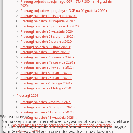
Przetarg pojazdu specjalnego OSP - STAR 200 na 14 grudnia
2020 r
Przetarg pojazdów specjalnych OSP na 04 grudnia 2020 r
Przetarg na dzień 10 listopada 2020 r
Przetarg na dzień 9 listopada 2020 r
Przetargi na dzień 9 października 2020 r
Przetargi na dzień 7 września 2020 r
Przetargi na dzień 28 sierpnia 2020 r
Przetargi na dzień 7 sierpnia 2020
Przetargi na dzień 17 lipca 2020 r
Przetarg na dzień 10 lipca 2020 r
Przetarg na dzień 26 czerwca 2020 r
Przetargi na dzień 19 czerwca 2020 r
Przetargi na dzień 3 kwietnia 2020 r
Przetarg na dzień 30 marca 2020 r
Przetarg na dzień 23 marca 2020 r
Przetarg na dzień 28 lutego 2020 r
Przetargi na dzień 21 lutego 2020 r
Przetargi 2026
Przetarg na dzień 6 marca 2026 r.
Przetargi na dzień 10 sierpnia 2026 r.
Przetarg na dzień 11 sierpnia 2026 r.
We use cookies
Przetarg na dzień 11 września 2026 r.
Na naszej stronie internetowej używamy plików cookie. Niektóre
Wykazy nieruchomości przeznaczonych do sprzedaży i dzierżawy
z nich są niezbędne dla funkcjonowania strony, inne pomagają
nam w ulepszaniu tej strony i doświadczeń użytkownika
Wykazy z 2026 roku