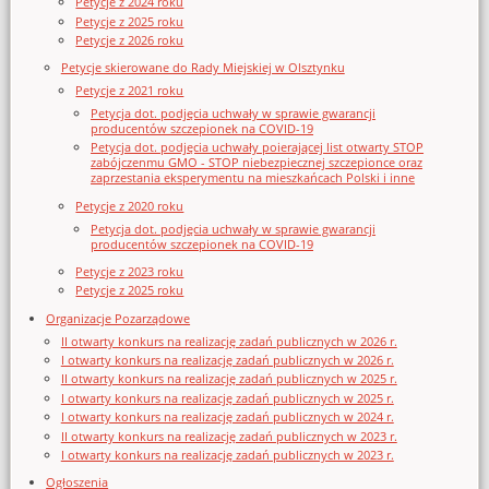
Petycje z 2024 roku
Petycje z 2025 roku
Petycje z 2026 roku
Petycje skierowane do Rady Miejskiej w Olsztynku
Petycje z 2021 roku
Petycja dot. podjęcia uchwały w sprawie gwarancji
producentów szczepionek na COVID-19
Petycja dot. podjęcia uchwały poierającej list otwarty STOP
zabójczenmu GMO - STOP niebezpiecznej szczepionce oraz
zaprzestania eksperymentu na mieszkańcach Polski i inne
Petycje z 2020 roku
Petycja dot. podjęcia uchwały w sprawie gwarancji
producentów szczepionek na COVID-19
Petycje z 2023 roku
Petycje z 2025 roku
Organizacje Pozarządowe
II otwarty konkurs na realizację zadań publicznych w 2026 r.
I otwarty konkurs na realizację zadań publicznych w 2026 r.
II otwarty konkurs na realizację zadań publicznych w 2025 r.
I otwarty konkurs na realizację zadań publicznych w 2025 r.
I otwarty konkurs na realizację zadań publicznych w 2024 r.
II otwarty konkurs na realizację zadań publicznych w 2023 r.
I otwarty konkurs na realizację zadań publicznych w 2023 r.
Ogłoszenia