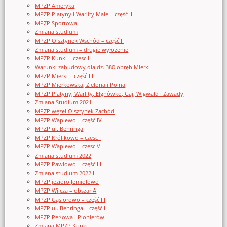
MPZP Ameryka
MPZP Platyny i Warlity Małe – część II
MPZP Sportowa
Zmiana studium
MPZP Olsztynek Wschód – część II
Zmiana studium – drugie wyłożenie
MPZP Kunki – czesc I
Warunki zabudowy dla dz. 380 obręb Mierki
MPZP Mierki – część III
MPZP Mierkowska, Zielona i Polna
MPZP Platyny, Warlity, Elgnówko, Gaj, Wigwałd i Zawady
Zmiana Studium 2021
MPZP węzeł Olsztynek Zachód
MPZP Waplewo – część IV
MPZP ul. Behringa
MPZP Królikowo – czesc I
MPZP Waplewo – czesc V
Zmiana studium 2022
MPZP Pawłowo – część III
Zmiana studium 2022 II
MPZP jezioro Jemiołowo
MPZP Wilcza – obszar A
MPZP Gąsiorowo – część III
MPZP ul. Behringa – część II
MPZP Perłowa i Pionierów
Zmiana MPZP Kunki