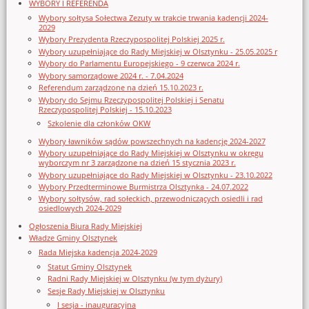
WYBORY I REFERENDA
Wybory sołtysa Sołectwa Zezuty w trakcie trwania kadencji 2024-
2029
Wybory Prezydenta Rzeczypospolitej Polskiej 2025 r.
Wybory uzupełniające do Rady Miejskiej w Olsztynku - 25.05.2025 r
Wybory do Parlamentu Europejskiego - 9 czerwca 2024 r.
Wybory samorządowe 2024 r. - 7.04.2024
Referendum zarządzone na dzień 15.10.2023 r.
Wybory do Sejmu Rzeczypospolitej Polskiej i Senatu
Rzeczypospolitej Polskiej - 15.10.2023
Szkolenie dla członków OKW
Wybory ławników sądów powszechnych na kadencję 2024-2027
Wybory uzupełniające do Rady Miejskiej w Olsztynku w okręgu
wyborczym nr 3 zarządzone na dzień 15 stycznia 2023 r.
Wybory uzupełniające do Rady Miejskiej w Olsztynku - 23.10.2022
Wybory Przedterminowe Burmistrza Olsztynka - 24.07.2022
Wybory sołtysów, rad sołeckich, przewodniczących osiedli i rad
osiedlowych 2024-2029
Ogłoszenia Biura Rady Miejskiej
Władze Gminy Olsztynek
Rada Miejska kadencja 2024-2029
Statut Gminy Olsztynek
Radni Rady Miejskiej w Olsztynku (w tym dyżury)
Sesje Rady Miejskiej w Olsztynku
I sesja - inauguracyjna