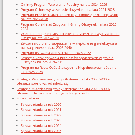
Gminny Program Wspierania Rodziny na lata 2024-2026
Program Osłonowy w zakresie dożywiania na lata 2024-2028
Program Przeciwdziałania Przemocy Domowej i Ochrony Osób
na lata 2023-2028
Program Opieki nad Zabytkami Gminy Olsztynek na lata 2025-
2028
Wieloletni Program Gospodarowania Mieszkaniowym Zasobem
Gminy na lata 2026-2030
Założenia do planu zaopatrzenia w ciepło, energię elektryczna i
paliwa gazowe na lata 2026-2040
Program usuwania azbestu na lata 2025-2032
Strategia Rozwiązywania Problemów Społecznych w gminie
Olsztynek na lata 2026-2035
Program na Rzecz Osób Starszych i z Niepełnosprawnością na
lata 2025-2030
Strategia Młodzieżowa gminy Olsztynek na lata 2026-2030 w
obszarze sportu wśród młodzieży
Strategia Młodzieżowa gminy Olsztynek na lata 2026-2030 w
obszarze zdrowia psychicznego młodych osób
Sprawozdania
Sprawozdania za rok 2020
Sprawozdania za rok 2021
Sprawozdania za rok 2022
Sprawozdania za rok 2023
Sprawozdania za rok 2024
Sprawozdania za rok 2025