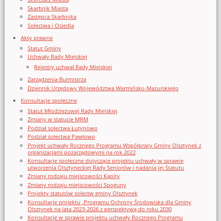
Skarbnik Miasta
Zastępca Skarbnika
Sołectwa i Osiedla
Akty prawne
Statut Gminy
Uchwały Rady Miejskiej
Rejestry uchwał Rady Miejskiej
Zarządzenia Burmistrza
Dziennik Urzędowy Województwa Warmińsko-Mazurskiego
Konsultacje społeczne
Statut Młodzieżowej Rady Miejskiej
Zmiany w statucie MRM
Podział sołectwa Łutynowo
Podział sołectwa Pawłowo
Projekt uchwały Rocznego Programu Współpracy Gminy Olsztynek z
organizacjami pozarządowymi na rok 2022
Konsultacje społeczne dotyczące projektu uchwały w sprawie
utworzenia Olsztyneckiej Rady Seniorów i nadania jej Statutu
Zmiany rodzaju miejscowości Kąpity
Zmiany rodzaju miejscowości Spoguny
Projekty statutów sołectw gminy Olsztynek
Konsultacje projektu „Programu Ochrony Środowiska dla Gminy
Olsztynek na lata 2023-2026 z perspektywą do roku 2030
Konsultacje w sprawie projektu uchwały Rocznego Programu