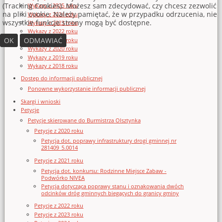
(Tracking Cookies). Możesz sam zdecydować, czy chcesz zezwolić
Wykazy z 2025 roku
na pliki cookie. Należy pamiętać, że w przypadku odrzucenia, nie
Wykazy z 2024 roku
wszystkie funkcje strony mogą być dostępne.
Wykazy z 2023 roku
Wykazy z 2022 roku
OK
ODMAWIAĆ
Wykazy z 2021 roku
Wykazy z 2020 roku
Wykazy z 2019 roku
Wykazy z 2018 roku
Dostęp do informacji publicznej
Ponowne wykorzystanie informacji publicznej
Skargi i wnioski
Petycje
Petycje skierowane do Burmistrza Olsztynka
Petycje z 2020 roku
Petycja dot. poprawy infrastruktury drogi gminnej nr
281409_5.0014
Petycje z 2021 roku
Petycja dot. konkursu: Rodzinne Miejsce Zabaw -
Podwórko NIVEA
Petycja dotycząca poprawy stanu i oznakowania dwóch
odcinków dróg gminnych biegących do granicy gminy
Petycje z 2022 roku
Petycje z 2023 roku