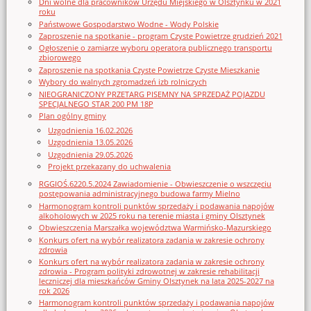
Dni wolne dla pracowników Urzędu Miejskiego w Olsztynku w 2021
roku
Państwowe Gospodarstwo Wodne - Wody Polskie
Zaproszenie na spotkanie - program Czyste Powietrze grudzień 2021
Ogłoszenie o zamiarze wyboru operatora publicznego transportu
zbiorowego
Zaproszenie na spotkania Czyste Powietrze Czyste Mieszkanie
Wybory do walnych zgromadzeń izb rolniczych
NIEOGRANICZONY PRZETARG PISEMNY NA SPRZEDAŻ POJAZDU
SPECJALNEGO STAR 200 PM 18P
Plan ogólny gminy
Uzgodnienia 16.02.2026
Uzgodnienia 13.05.2026
Uzgodnienia 29.05.2026
Projekt przekazany do uchwalenia
RGGIOŚ.6220.5.2024 Zawiadomienie - Obwieszczenie o wszczęciu
postępowania administracyjnego budowa farmy Mielno
Harmonogram kontroli punktów sprzedaży i podawania napojów
alkoholowych w 2025 roku na terenie miasta i gminy Olsztynek
Obwieszczenia Marszałka województwa Warmińsko-Mazurskiego
Konkurs ofert na wybór realizatora zadania w zakresie ochrony
zdrowia
Konkurs ofert na wybór realizatora zadania w zakresie ochrony
zdrowia - Program polityki zdrowotnej w zakresie rehabilitacji
leczniczej dla mieszkańców Gminy Olsztynek na lata 2025-2027 na
rok 2026
Harmonogram kontroli punktów sprzedaży i podawania napojów