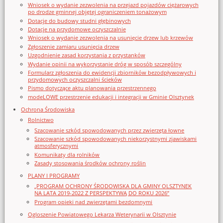
Wniosek o wydanie zezwolenia na przejazd pojazdów ciężarowych
po drodze gminnej objętej ograniczeniem tonażowym
Dotacje do budowy studni głębinowych
Dotacje na przydomowe oczyszczalnie
Wniosek o wydanie zezwolenia na usunięcie drzew lub krzewów
Zgłoszenie zamiaru usunięcia drzew
Uzgodnienie zasad korzystania z przystanków
Wydanie opinii na wykorzystanie dróg w sposób szczególny
Formularz zgłoszenia do ewidencji zbiorników bezodpływowych i
przydomowych oczyszczalni ścieków
Pismo dotyczące aktu planowania przestrzennego
modeLOWE przestrzenie edukacji i integracji w Gminie Olsztynek
Ochrona Środowiska
Rolnictwo
Szacowanie szkód spowodowanych przez zwierzęta łowne
Szacowanie szkód spowodowanych niekorzystnymi zjawiskami
atmosferycznymi
Komunikaty dla rolników
Zasady stosowania środków ochrony roślin
PLANY I PROGRAMY
„PROGRAM OCHRONY ŚRODOWISKA DLA GMINY OLSZTYNEK
NA LATA 2019-2022 Z PERSPEKTYWĄ DO ROKU 2026”
Program opieki nad zwierzętami bezdomnymi
Ogloszenie Powiatowego Lekarza Weterynarii w Olsztynie