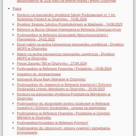
alkoholowych w 2026 roku na terenie miasta i gminy Olsztynek
Praca
Konkurs na stanowisko dyrektora Szkoły Podstawowej nr 1 im.
Noblistów Polskich w Olsztynku - 19.06.2026
Dyrektor Zespołu Szkolno-Przedszkolnego w Waplewie - 14.08.2025
Referent w Biurze Obsługi Interesanta w Referacie Organizacyjnym
Podinspektor w Referacie Gospodarki Nieruchomościami i
Planowania - 24.02.2025
Drugi nabór na wolne kierownicze stanowisko urzędnicze - Dyrektor
MOPS w Olsztynku
Nabór na wolne kierownicze stanowisko urzędnicze - Dyrektor
MOPS w Olsztynku
Prezes Zarządu TBS w Olsztynku - 27.09.2024
Podinspektor w Referacie Finansów i Podatków - 19.08.2024
Inspektor ds. drogownictwa
Kierownik Biura Rady Miejskiej w Olsztynku
Podinspektor ds. inwestycji w Referacie Inwestycji i Ochrony
Środowiska Urzędu Miejskiego w Olsztynku - 25.09.2023
Konkurs na stanowisko dyrektora Przedszkola Miejskiego w
Olsztynku
Podinspektor ds. gospodarki wodno-ściekowej w Referacie
Inwestycji i Ochrony Środowiska - umowa na zastępstwo
Podinspektor w Referacie Finansów i Podatków w Urzędzie
Miejskim w Olsztynku
Podinspektor/inspektor w Referacie Promocji
Podinspektor ds. obronnych, obrony cywilnej i zarządzania
kryzysowego