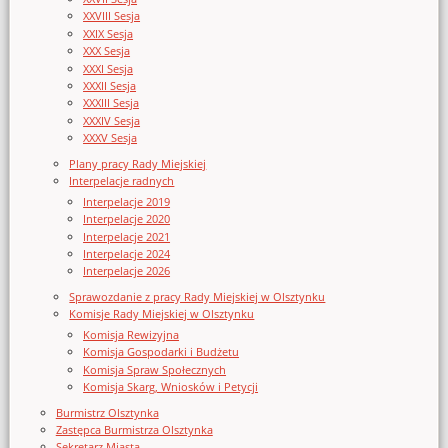
XXVIII Sesja
XXIX Sesja
XXX Sesja
XXXI Sesja
XXXII Sesja
XXXIII Sesja
XXXIV Sesja
XXXV Sesja
Plany pracy Rady Miejskiej
Interpelacje radnych
Interpelacje 2019
Interpelacje 2020
Interpelacje 2021
Interpelacje 2024
Interpelacje 2026
Sprawozdanie z pracy Rady Miejskiej w Olsztynku
Komisje Rady Miejskiej w Olsztynku
Komisja Rewizyjna
Komisja Gospodarki i Budżetu
Komisja Spraw Społecznych
Komisja Skarg, Wniosków i Petycji
Burmistrz Olsztynka
Zastępca Burmistrza Olsztynka
Sekretarz Miasta