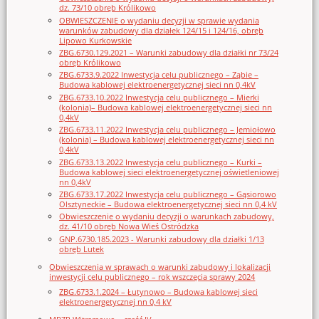
dz. 73/10 obręb Królikowo
OBWIESZCZENIE o wydaniu decyzji w sprawie wydania
warunków zabudowy dla działek 124/15 i 124/16, obręb
Lipowo Kurkowskie
ZBG.6730.129.2021 – Warunki zabudowy dla działki nr 73/24
obręb Królikowo
ZBG.6733.9.2022 Inwestycja celu publicznego – Ząbie –
Budowa kablowej elektroenergetycznej sieci nn 0,4kV
ZBG.6733.10.2022 Inwestycja celu publicznego – Mierki
(kolonia)– Budowa kablowej elektroenergetycznej sieci nn
0,4kV
ZBG.6733.11.2022 Inwestycja celu publicznego – Jemiołowo
(kolonia) – Budowa kablowej elektroenergetycznej sieci nn
0,4kV
ZBG.6733.13.2022 Inwestycja celu publicznego – Kurki –
Budowa kablowej sieci elektroenergetycznej oświetleniowej
nn 0,4kV
ZBG.6733.17.2022 Inwestycja celu publicznego – Gąsiorowo
Olsztyneckie – Budowa elektroenergetycznej sieci nn 0,4 kV
Obwieszczenie o wydaniu decyzji o warunkach zabudowy,
dz. 41/10 obręb Nowa Wieś Ostródzka
GNP.6730.185.2023 - Warunki zabudowy dla działki 1/13
obręb Lutek
Obwieszczenia w sprawach o warunki zabudowy i lokalizacji
inwestycji celu publicznego – rok wszczęcia sprawy 2024
ZBG.6733.1.2024 – Łutynowo – Budowa kablowej sieci
elektroenergetycznej nn 0,4 kV