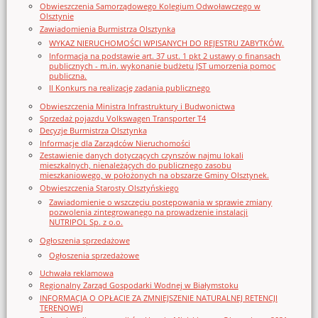
Obwieszczenia Samorządowego Kolegium Odwoławczego w
Olsztynie
Zawiadomienia Burmistrza Olsztynka
WYKAZ NIERUCHOMOŚCI WPISANYCH DO REJESTRU ZABYTKÓW.
Informacja na podstawie art. 37 ust. 1 pkt 2 ustawy o finansach
publicznych - m.in. wykonanie budżetu JST umorzenia pomoc
publiczna.
II Konkurs na realizację zadania publicznego
Obwieszczenia Ministra Infrastruktury i Budwonictwa
Sprzedaż pojazdu Volkswagen Transporter T4
Decyzje Burmistrza Olsztynka
Informacje dla Zarządców Nieruchomości
Zestawienie danych dotyczących czynszów najmu lokali
mieszkalnych, nienależących do publicznego zasobu
mieszkaniowego, w położonych na obszarze Gminy Olsztynek.
Obwieszczenia Starosty Olsztyńskiego
Zawiadomienie o wszczęciu postępowania w sprawie zmiany
pozwolenia zintegrowanego na prowadzenie instalacji
NUTRIPOL Sp. z o.o.
Ogłoszenia sprzedażowe
Ogłoszenia sprzedażowe
Uchwała reklamowa
Regionalny Zarząd Gospodarki Wodnej w Białymstoku
INFORMACJA O OPŁACIE ZA ZMNIEJSZENIE NATURALNEJ RETENCJI
TERENOWEJ