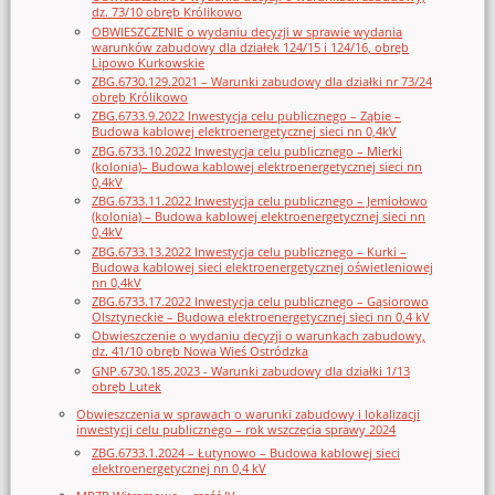
dz. 73/10 obręb Królikowo
OBWIESZCZENIE o wydaniu decyzji w sprawie wydania
warunków zabudowy dla działek 124/15 i 124/16, obręb
Lipowo Kurkowskie
ZBG.6730.129.2021 – Warunki zabudowy dla działki nr 73/24
obręb Królikowo
ZBG.6733.9.2022 Inwestycja celu publicznego – Ząbie –
Budowa kablowej elektroenergetycznej sieci nn 0,4kV
ZBG.6733.10.2022 Inwestycja celu publicznego – Mierki
(kolonia)– Budowa kablowej elektroenergetycznej sieci nn
0,4kV
ZBG.6733.11.2022 Inwestycja celu publicznego – Jemiołowo
(kolonia) – Budowa kablowej elektroenergetycznej sieci nn
0,4kV
ZBG.6733.13.2022 Inwestycja celu publicznego – Kurki –
Budowa kablowej sieci elektroenergetycznej oświetleniowej
nn 0,4kV
ZBG.6733.17.2022 Inwestycja celu publicznego – Gąsiorowo
Olsztyneckie – Budowa elektroenergetycznej sieci nn 0,4 kV
Obwieszczenie o wydaniu decyzji o warunkach zabudowy,
dz. 41/10 obręb Nowa Wieś Ostródzka
GNP.6730.185.2023 - Warunki zabudowy dla działki 1/13
obręb Lutek
Obwieszczenia w sprawach o warunki zabudowy i lokalizacji
inwestycji celu publicznego – rok wszczęcia sprawy 2024
ZBG.6733.1.2024 – Łutynowo – Budowa kablowej sieci
elektroenergetycznej nn 0,4 kV