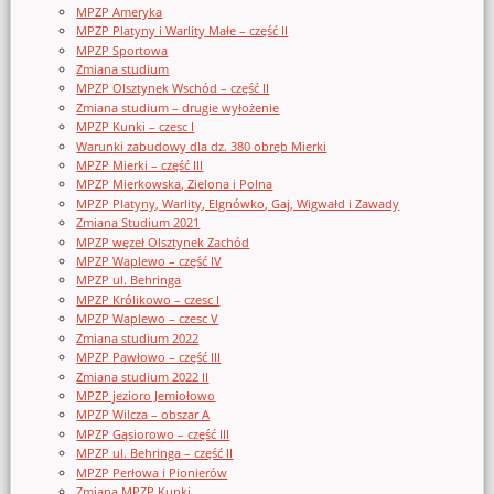
MPZP Ameryka
MPZP Platyny i Warlity Małe – część II
MPZP Sportowa
Zmiana studium
MPZP Olsztynek Wschód – część II
Zmiana studium – drugie wyłożenie
MPZP Kunki – czesc I
Warunki zabudowy dla dz. 380 obręb Mierki
MPZP Mierki – część III
MPZP Mierkowska, Zielona i Polna
MPZP Platyny, Warlity, Elgnówko, Gaj, Wigwałd i Zawady
Zmiana Studium 2021
MPZP węzeł Olsztynek Zachód
MPZP Waplewo – część IV
MPZP ul. Behringa
MPZP Królikowo – czesc I
MPZP Waplewo – czesc V
Zmiana studium 2022
MPZP Pawłowo – część III
Zmiana studium 2022 II
MPZP jezioro Jemiołowo
MPZP Wilcza – obszar A
MPZP Gąsiorowo – część III
MPZP ul. Behringa – część II
MPZP Perłowa i Pionierów
Zmiana MPZP Kunki