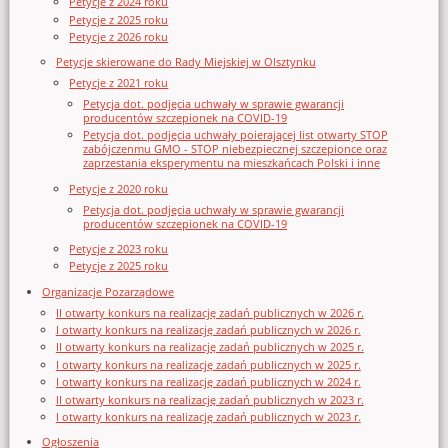
Petycje z 2024 roku
Petycje z 2025 roku
Petycje z 2026 roku
Petycje skierowane do Rady Miejskiej w Olsztynku
Petycje z 2021 roku
Petycja dot. podjęcia uchwały w sprawie gwarancji
producentów szczepionek na COVID-19
Petycja dot. podjęcia uchwały poierającej list otwarty STOP
zabójczenmu GMO - STOP niebezpiecznej szczepionce oraz
zaprzestania eksperymentu na mieszkańcach Polski i inne
Petycje z 2020 roku
Petycja dot. podjęcia uchwały w sprawie gwarancji
producentów szczepionek na COVID-19
Petycje z 2023 roku
Petycje z 2025 roku
Organizacje Pozarządowe
II otwarty konkurs na realizację zadań publicznych w 2026 r.
I otwarty konkurs na realizację zadań publicznych w 2026 r.
II otwarty konkurs na realizację zadań publicznych w 2025 r.
I otwarty konkurs na realizację zadań publicznych w 2025 r.
I otwarty konkurs na realizację zadań publicznych w 2024 r.
II otwarty konkurs na realizację zadań publicznych w 2023 r.
I otwarty konkurs na realizację zadań publicznych w 2023 r.
Ogłoszenia