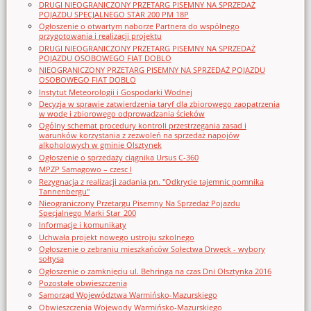
DRUGI NIEOGRANICZONY PRZETARG PISEMNY NA SPRZEDAŻ
POJAZDU SPECJALNEGO STAR 200 PM 18P
Ogłoszenie o otwartym naborze Partnera do wspólnego
przygotowania i realizacji projektu
DRUGI NIEOGRANICZONY PRZETARG PISEMNY NA SPRZEDAŻ
POJAZDU OSOBOWEGO FIAT DOBLO
NIEOGRANICZONY PRZETARG PISEMNY NA SPRZEDAŻ POJAZDU
OSOBOWEGO FIAT DOBLO
Instytut Meteorologii i Gospodarki Wodnej
Decyzja w sprawie zatwierdzenia taryf dla zbiorowego zaopatrzenia
w wodę i zbiorowego odprowadzania ścieków
Ogólny schemat procedury kontroli przestrzegania zasad i
warunków korzystania z zezwoleń na sprzedaż napojów
alkoholowych w gminie Olsztynek
Ogłoszenie o sprzedaży ciągnika Ursus C-360
MPZP Samagowo – czesc I
Rezygnacja z realizacji zadania pn. "Odkrycie tajemnic pomnika
Tannenbergu"
Nieograniczony Przetargu Pisemny Na Sprzedaż Pojazdu
Specjalnego Marki Star_200
Informacje i komunikaty
Uchwała projekt nowego ustroju szkolnego
Ogłoszenie o zebraniu mieszkańców Sołectwa Drwęck - wybory
sołtysa
Ogłoszenie o zamknięciu ul. Behringa na czas Dni Olsztynka 2016
Pozostałe obwieszczenia
Samorząd Województwa Warmińsko-Mazurskiego
Obwieszczenia Wojewody Warmińsko-Mazurskiego