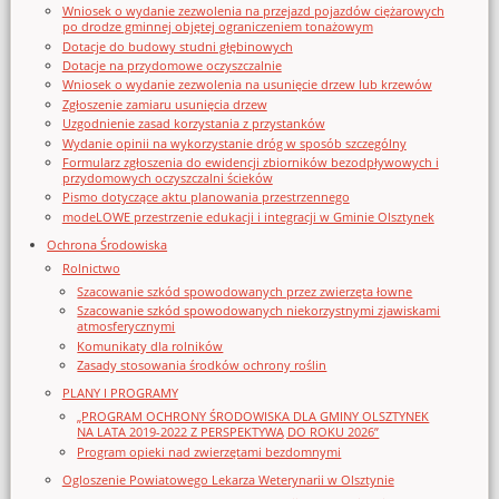
Wniosek o wydanie zezwolenia na przejazd pojazdów ciężarowych
po drodze gminnej objętej ograniczeniem tonażowym
Dotacje do budowy studni głębinowych
Dotacje na przydomowe oczyszczalnie
Wniosek o wydanie zezwolenia na usunięcie drzew lub krzewów
Zgłoszenie zamiaru usunięcia drzew
Uzgodnienie zasad korzystania z przystanków
Wydanie opinii na wykorzystanie dróg w sposób szczególny
Formularz zgłoszenia do ewidencji zbiorników bezodpływowych i
przydomowych oczyszczalni ścieków
Pismo dotyczące aktu planowania przestrzennego
modeLOWE przestrzenie edukacji i integracji w Gminie Olsztynek
Ochrona Środowiska
Rolnictwo
Szacowanie szkód spowodowanych przez zwierzęta łowne
Szacowanie szkód spowodowanych niekorzystnymi zjawiskami
atmosferycznymi
Komunikaty dla rolników
Zasady stosowania środków ochrony roślin
PLANY I PROGRAMY
„PROGRAM OCHRONY ŚRODOWISKA DLA GMINY OLSZTYNEK
NA LATA 2019-2022 Z PERSPEKTYWĄ DO ROKU 2026”
Program opieki nad zwierzętami bezdomnymi
Ogloszenie Powiatowego Lekarza Weterynarii w Olsztynie