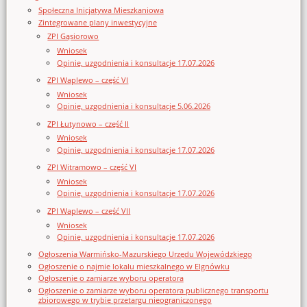
Społeczna Inicjatywa Mieszkaniowa
Zintegrowane plany inwestycyjne
ZPI Gąsiorowo
Wniosek
Opinie, uzgodnienia i konsultacje 17.07.2026
ZPI Waplewo – część VI
Wniosek
Opinie, uzgodnienia i konsultacje 5.06.2026
ZPI Łutynowo – część II
Wniosek
Opinie, uzgodnienia i konsultacje 17.07.2026
ZPI Witramowo – część VI
Wniosek
Opinie, uzgodnienia i konsultacje 17.07.2026
ZPI Waplewo – część VII
Wniosek
Opinie, uzgodnienia i konsultacje 17.07.2026
Ogłoszenia Warmińsko-Mazurskiego Urzędu Wojewódzkiego
Ogłoszenie o najmie lokalu mieszkalnego w Elgnówku
Ogłoszenie o zamiarze wyboru operatora
Ogłoszenie o zamiarze wyboru operatora publicznego transportu
zbiorowego w trybie przetargu nieograniczonego