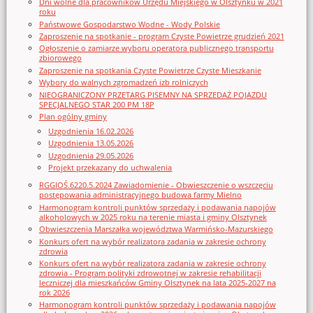
Dni wolne dla pracowników Urzędu Miejskiego w Olsztynku w 2021
roku
Państwowe Gospodarstwo Wodne - Wody Polskie
Zaproszenie na spotkanie - program Czyste Powietrze grudzień 2021
Ogłoszenie o zamiarze wyboru operatora publicznego transportu
zbiorowego
Zaproszenie na spotkania Czyste Powietrze Czyste Mieszkanie
Wybory do walnych zgromadzeń izb rolniczych
NIEOGRANICZONY PRZETARG PISEMNY NA SPRZEDAŻ POJAZDU
SPECJALNEGO STAR 200 PM 18P
Plan ogólny gminy
Uzgodnienia 16.02.2026
Uzgodnienia 13.05.2026
Uzgodnienia 29.05.2026
Projekt przekazany do uchwalenia
RGGIOŚ.6220.5.2024 Zawiadomienie - Obwieszczenie o wszczęciu
postępowania administracyjnego budowa farmy Mielno
Harmonogram kontroli punktów sprzedaży i podawania napojów
alkoholowych w 2025 roku na terenie miasta i gminy Olsztynek
Obwieszczenia Marszałka województwa Warmińsko-Mazurskiego
Konkurs ofert na wybór realizatora zadania w zakresie ochrony
zdrowia
Konkurs ofert na wybór realizatora zadania w zakresie ochrony
zdrowia - Program polityki zdrowotnej w zakresie rehabilitacji
leczniczej dla mieszkańców Gminy Olsztynek na lata 2025-2027 na
rok 2026
Harmonogram kontroli punktów sprzedaży i podawania napojów