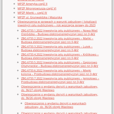
MPZP Ameryka-część II
MPZP Mrongowiusza-część VI
MPZP Mierki – część IV
MPZP ul. Grunwaldzka i Mazurska
Obwieszczenia w sprawach o warunki zabudowy i lokalizacji
inwestycji celu publicznego – rok wszczęcia sprawy do 2023
ZBG.6733.1.2022 Inwestycja celu publicznego – Nowa Wieś
Ostródzka – Budowa elektroenergetycznej sieci nn 0,4kV
ZBG.6733.2.2022 Inwestycja celu publicznego – Mańki –
Budowa elektroenergetycznej sieci nn 0,4kV
ZBG.6733.3.2022 Inwestycja celu publicznego – Lutek –
Budowa elektroenergetycznej sieci nn 0,4kV
ZBG.6733.4.2022 Inwestycja celu publicznego – Królikowo –
Budowa elektroenergetycznej sieci nn 0,4kV
ZBG.6733.5.2022 Inwestycja celu publicznego – Gąsiorowo
Olsztyneckie – Budowa elektroenergetycznej sieci nn 0,4kV
ZBG.6733.6.2022 Inwestycja celu publicznego – Mierki
kolonia – Przebudowa elektroenergetycznej sieci nn 0,4kV
ZBG.6733.7.2022 Inwestycja celu publicznego – Jemiołowo –
Przebudowa elektroenergetycznej sieci nn 0,4kV
Obwieszczenie o wydaniu decyzji o warunkach zabudowy,
dz. 36/27 obręb Waplewo
Obwieszczenie o wydaniu decyzji o warunkach zabudowy,
dz. 36/26 obręb Waplewo
Obwieszczenie o wydaniu decyzji o warunkach
zabudowy, dz. 36/26 obręb Waplewo
Obwieszczenie o wydaniu decyzji o warunkach zabudowy,