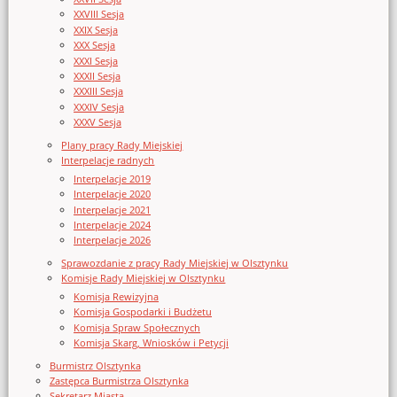
XXVIII Sesja
XXIX Sesja
XXX Sesja
XXXI Sesja
XXXII Sesja
XXXIII Sesja
XXXIV Sesja
XXXV Sesja
Plany pracy Rady Miejskiej
Interpelacje radnych
Interpelacje 2019
Interpelacje 2020
Interpelacje 2021
Interpelacje 2024
Interpelacje 2026
Sprawozdanie z pracy Rady Miejskiej w Olsztynku
Komisje Rady Miejskiej w Olsztynku
Komisja Rewizyjna
Komisja Gospodarki i Budżetu
Komisja Spraw Społecznych
Komisja Skarg, Wniosków i Petycji
Burmistrz Olsztynka
Zastępca Burmistrza Olsztynka
Sekretarz Miasta