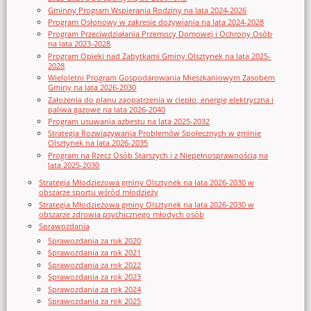
Gminny Program Wspierania Rodziny na lata 2024-2026
Program Osłonowy w zakresie dożywiania na lata 2024-2028
Program Przeciwdziałania Przemocy Domowej i Ochrony Osób
na lata 2023-2028
Program Opieki nad Zabytkami Gminy Olsztynek na lata 2025-
2028
Wieloletni Program Gospodarowania Mieszkaniowym Zasobem
Gminy na lata 2026-2030
Założenia do planu zaopatrzenia w ciepło, energię elektryczna i
paliwa gazowe na lata 2026-2040
Program usuwania azbestu na lata 2025-2032
Strategia Rozwiązywania Problemów Społecznych w gminie
Olsztynek na lata 2026-2035
Program na Rzecz Osób Starszych i z Niepełnosprawnością na
lata 2025-2030
Strategia Młodzieżowa gminy Olsztynek na lata 2026-2030 w
obszarze sportu wśród młodzieży
Strategia Młodzieżowa gminy Olsztynek na lata 2026-2030 w
obszarze zdrowia psychicznego młodych osób
Sprawozdania
Sprawozdania za rok 2020
Sprawozdania za rok 2021
Sprawozdania za rok 2022
Sprawozdania za rok 2023
Sprawozdania za rok 2024
Sprawozdania za rok 2025