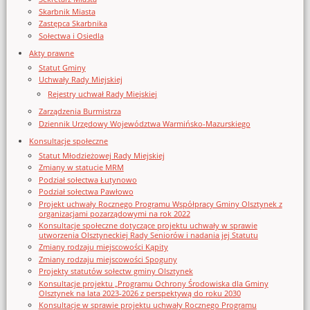
Skarbnik Miasta
Zastępca Skarbnika
Sołectwa i Osiedla
Akty prawne
Statut Gminy
Uchwały Rady Miejskiej
Rejestry uchwał Rady Miejskiej
Zarządzenia Burmistrza
Dziennik Urzędowy Województwa Warmińsko-Mazurskiego
Konsultacje społeczne
Statut Młodzieżowej Rady Miejskiej
Zmiany w statucie MRM
Podział sołectwa Łutynowo
Podział sołectwa Pawłowo
Projekt uchwały Rocznego Programu Współpracy Gminy Olsztynek z
organizacjami pozarządowymi na rok 2022
Konsultacje społeczne dotyczące projektu uchwały w sprawie
utworzenia Olsztyneckiej Rady Seniorów i nadania jej Statutu
Zmiany rodzaju miejscowości Kąpity
Zmiany rodzaju miejscowości Spoguny
Projekty statutów sołectw gminy Olsztynek
Konsultacje projektu „Programu Ochrony Środowiska dla Gminy
Olsztynek na lata 2023-2026 z perspektywą do roku 2030
Konsultacje w sprawie projektu uchwały Rocznego Programu