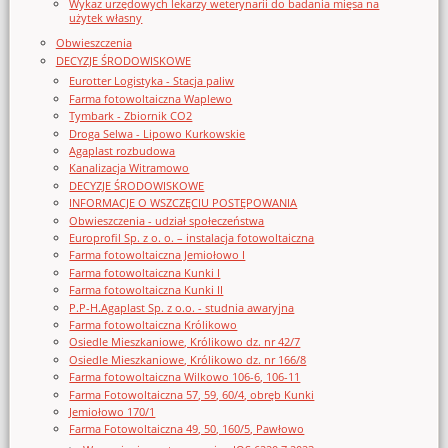
Wykaz urzędowych lekarzy weterynarii do badania mięsa na
użytek własny
Obwieszczenia
DECYZJE ŚRODOWISKOWE
Eurotter Logistyka - Stacja paliw
Farma fotowoltaiczna Waplewo
Tymbark - Zbiornik CO2
Droga Selwa - Lipowo Kurkowskie
Agaplast rozbudowa
Kanalizacja Witramowo
DECYZJE ŚRODOWISKOWE
INFORMACJE O WSZCZĘCIU POSTĘPOWANIA
Obwieszczenia - udział społeczeństwa
Europrofil Sp. z o. o. – instalacja fotowoltaiczna
Farma fotowoltaiczna Jemiołowo I
Farma fotowoltaiczna Kunki I
Farma fotowoltaiczna Kunki II
P.P-H.Agaplast Sp. z o.o. - studnia awaryjna
Farma fotowoltaiczna Królikowo
Osiedle Mieszkaniowe, Królikowo dz. nr 42/7
Osiedle Mieszkaniowe, Królikowo dz. nr 166/8
Farma fotowoltaiczna Wilkowo 106-6, 106-11
Farma Fotowoltaiczna 57, 59, 60/4, obręb Kunki
Jemiołowo 170/1
Farma Fotowoltaiczna 49, 50, 160/5, Pawłowo