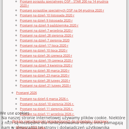
Przetarg pojazdu specjalnego OSP - STAR 200 na 14 grudnia
2020 r
Przetarg pojazdów specjalnych OSP na 04 grudnia 2020 r
Przetarg na dzień 10 listopada 2020 r
Przetarg na dzień 9 listopada 2020 r
Przetargi na dzień 9 października 2020 r
Przetargi na dzień 7 września 2020 r
Przetargi na dzień 28 sierpnia 2020 r
Przetargi na dzień 7 sierpnia 2020
Przetargi na dzień 17 lipca 2020 r
Przetarg na dzień 10 lipca 2020 r
Przetarg na dzień 26 czerwca 2020 r
Przetargi na dzień 19 czerwca 2020 r
Przetargi na dzień 3 kwietnia 2020 r
Przetarg na dzień 30 marca 2020 r
Przetarg na dzień 23 marca 2020 r
Przetarg na dzień 28 lutego 2020 r
Przetargi na dzień 21 lutego 2020 r
Przetargi 2026
Przetarg na dzień 6 marca 2026 r.
Przetargi na dzień 10 sierpnia 2026 r.
Przetarg na dzień 11 sierpnia 2026 r.
We use cookies
Przetarg na dzień 11 września 2026 r.
Na naszej stronie internetowej używamy plików cookie. Niektóre
Wykazy nieruchomości przeznaczonych do sprzedaży i dzierżawy
z nich są niezbędne dla funkcjonowania strony, inne pomagają
nam w ulepszaniu tej strony i doświadczeń użytkownika
Wykazy z 2026 roku