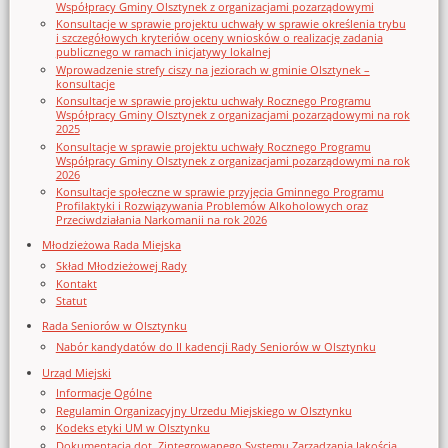
Współpracy Gminy Olsztynek z organizacjami pozarządowymi
Konsultacje w sprawie projektu uchwały w sprawie określenia trybu
i szczegółowych kryteriów oceny wniosków o realizację zadania
publicznego w ramach inicjatywy lokalnej
Wprowadzenie strefy ciszy na jeziorach w gminie Olsztynek –
konsultacje
Konsultacje w sprawie projektu uchwały Rocznego Programu
Współpracy Gminy Olsztynek z organizacjami pozarządowymi na rok
2025
Konsultacje w sprawie projektu uchwały Rocznego Programu
Współpracy Gminy Olsztynek z organizacjami pozarządowymi na rok
2026
Konsultacje społeczne w sprawie przyjęcia Gminnego Programu
Profilaktyki i Rozwiązywania Problemów Alkoholowych oraz
Przeciwdziałania Narkomanii na rok 2026
Młodzieżowa Rada Miejska
Skład Młodzieżowej Rady
Kontakt
Statut
Rada Seniorów w Olsztynku
Nabór kandydatów do II kadencji Rady Seniorów w Olsztynku
Urząd Miejski
Informacje Ogólne
Regulamin Organizacyjny Urzedu Miejskiego w Olsztynku
Kodeks etyki UM w Olsztynku
Dokumentacja dot. Zintegrowanego Systemu Zarządzania Jakością