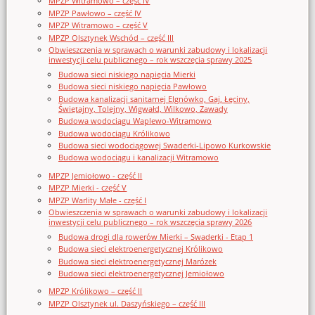
MPZP Witramowo – część IV
MPZP Pawłowo – część IV
MPZP Witramowo – część V
MPZP Olsztynek Wschód – część III
Obwieszczenia w sprawach o warunki zabudowy i lokalizacji
inwestycji celu publicznego – rok wszczęcia sprawy 2025
Budowa sieci niskiego napięcia Mierki
Budowa sieci niskiego napięcia Pawłowo
Budowa kanalizacji sanitarnej Elgnówko, Gaj, Łęciny,
Świętajny, Tolejny, Wigwałd, Wilkowo, Zawady
Budowa wodociągu Waplewo-Witramowo
Budowa wodociągu Królikowo
Budowa sieci wodociągowej Swaderki-Lipowo Kurkowskie
Budowa wodociągu i kanalizacji Witramowo
MPZP Jemiołowo - część II
MPZP Mierki - część V
MPZP Warlity Małe - część I
Obwieszczenia w sprawach o warunki zabudowy i lokalizacji
inwestycji celu publicznego – rok wszczęcia sprawy 2026
Budowa drogi dla rowerów Mierki – Swaderki - Etap 1
Budowa sieci elektroenergetycznej Królikowo
Budowa sieci elektroenergetycznej Marózek
Budowa sieci elektroenergetycznej Jemiołowo
MPZP Królikowo – część II
MPZP Olsztynek ul. Daszyńskiego – część III