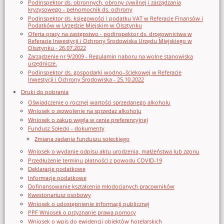
Podinspektor ds. obronnych, obrony cywilnej i zarządzania
kryzysowego - pełnomocnik ds. ochrony
Podinspektor ds. księgowości i podatku VAT w Referacie Finansów i
Podatków w Urzędzie Miejskim w Olsztynku
Oferta pracy na zastępstwo - podinspektor ds. drogownictwa w
Referacie Inwestycji i Ochrony Środowiska Urzędu Miejskiego w
Olsztynku - 26.07.2022
Zarządzenie nr 9/2009 - Regulamin naboru na wolne stanowiska
urzędnicze.
Podinspektor ds. gospodarki wodno–ściekowej w Referacie
Inwestycji i Ochrony Środowiska - 25.10.2022
Druki do pobrania
Oświadczenie o rocznej wartości sprzedanego alkoholu
Wniosek o zezwolenie na sprzedaz alkoholu
Wniosek o zakup węgla w cenie preferencyjnej
Fundusz Sołecki - dokumenty
Zmiana zadania funduszu sołeckiego
Wniosek o wydanie odpisu aktu urodzenia, małżeństwa lub zgonu
Przedłużenie terminu płatności z powodu COVID-19
Deklaracje podatkowe
Informacje podatkowe
Dofinansowanie kształcenia młodocianych pracowników
Kwestonariusz osobowy
Wniosek o udostępnienie informacji publicznej
PPF Wniosek o przyznanie prawa pomocy
Wniosek o wpis do ewidencji obiektów hotelarskich