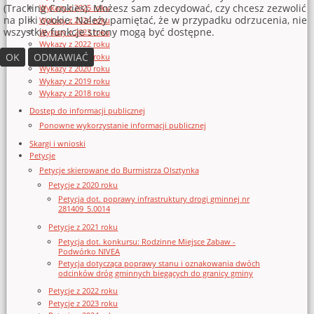
(Tracking Cookies). Możesz sam zdecydować, czy chcesz zezwolić
Wykazy z 2025 roku
na pliki cookie. Należy pamiętać, że w przypadku odrzucenia, nie
Wykazy z 2024 roku
wszystkie funkcje strony mogą być dostępne.
Wykazy z 2023 roku
Wykazy z 2022 roku
OK
ODMAWIAĆ
Wykazy z 2021 roku
Wykazy z 2020 roku
Wykazy z 2019 roku
Wykazy z 2018 roku
Dostęp do informacji publicznej
Ponowne wykorzystanie informacji publicznej
Skargi i wnioski
Petycje
Petycje skierowane do Burmistrza Olsztynka
Petycje z 2020 roku
Petycja dot. poprawy infrastruktury drogi gminnej nr
281409_5.0014
Petycje z 2021 roku
Petycja dot. konkursu: Rodzinne Miejsce Zabaw -
Podwórko NIVEA
Petycja dotycząca poprawy stanu i oznakowania dwóch
odcinków dróg gminnych biegących do granicy gminy
Petycje z 2022 roku
Petycje z 2023 roku