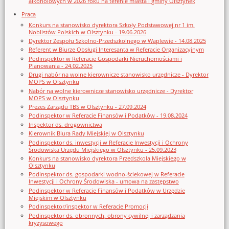
alkoholowych w 2026 roku na terenie miasta i gminy Olsztynek
Praca
Konkurs na stanowisko dyrektora Szkoły Podstawowej nr 1 im.
Noblistów Polskich w Olsztynku - 19.06.2026
Dyrektor Zespołu Szkolno-Przedszkolnego w Waplewie - 14.08.2025
Referent w Biurze Obsługi Interesanta w Referacie Organizacyjnym
Podinspektor w Referacie Gospodarki Nieruchomościami i
Planowania - 24.02.2025
Drugi nabór na wolne kierownicze stanowisko urzędnicze - Dyrektor
MOPS w Olsztynku
Nabór na wolne kierownicze stanowisko urzędnicze - Dyrektor
MOPS w Olsztynku
Prezes Zarządu TBS w Olsztynku - 27.09.2024
Podinspektor w Referacie Finansów i Podatków - 19.08.2024
Inspektor ds. drogownictwa
Kierownik Biura Rady Miejskiej w Olsztynku
Podinspektor ds. inwestycji w Referacie Inwestycji i Ochrony
Środowiska Urzędu Miejskiego w Olsztynku - 25.09.2023
Konkurs na stanowisko dyrektora Przedszkola Miejskiego w
Olsztynku
Podinspektor ds. gospodarki wodno-ściekowej w Referacie
Inwestycji i Ochrony Środowiska - umowa na zastępstwo
Podinspektor w Referacie Finansów i Podatków w Urzędzie
Miejskim w Olsztynku
Podinspektor/inspektor w Referacie Promocji
Podinspektor ds. obronnych, obrony cywilnej i zarządzania
kryzysowego