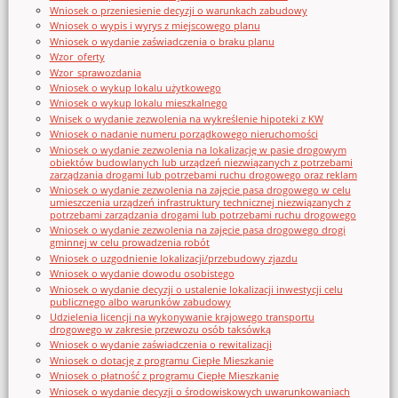
Wniosek o przeniesienie decyzji o warunkach zabudowy
Wniosek o wypis i wyrys z miejscowego planu
Wniosek o wydanie zaświadczenia o braku planu
Wzor_oferty
Wzor_sprawozdania
Wniosek o wykup lokalu użytkowego
Wniosek o wykup lokalu mieszkalnego
Wnisek o wydanie zezwolenia na wykreślenie hipoteki z KW
Wniosek o nadanie numeru porządkowego nieruchomości
Wniosek o wydanie zezwolenia na lokalizację w pasie drogowym
obiektów budowlanych lub urządzeń niezwiązanych z potrzebami
zarządzania drogami lub potrzebami ruchu drogowego oraz reklam
Wniosek o wydanie zezwolenia na zajęcie pasa drogowego w celu
umieszczenia urządzeń infrastruktury technicznej niezwiązanych z
potrzebami zarządzania drogami lub potrzebami ruchu drogowego
Wniosek o wydanie zezwolenia na zajęcie pasa drogowego drogi
gminnej w celu prowadzenia robót
Wniosek o uzgodnienie lokalizacji/przebudowy zjazdu
Wniosek o wydanie dowodu osobistego
Wniosek o wydanie decyzji o ustalenie lokalizacji inwestycji celu
publicznego albo warunków zabudowy
Udzielenia licencji na wykonywanie krajowego transportu
drogowego w zakresie przewozu osób taksówką
Wniosek o wydanie zaświadczenia o rewitalizacji
Wniosek o dotację z programu Ciepłe Mieszkanie
Wniosek o płatność z programu Ciepłe Mieszkanie
Wniosek o wydanie decyzji o środowiskowych uwarunkowaniach