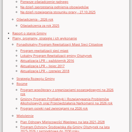
Pierwsze oświadczenie radnego
Na dzień zaprzestania pełnienia obowiązków
Na dzień rozwiązania stosunku pracy - 27.10.2025
Oświadczenia - 2026 rok
Oświadczenia za rok 2025
Raport o stanie Gminy
Plany, programy, strategie i ich wykonanie
Ponadlokalny Program Rewitalizacji Miast Sieci Cittaslow
Program rewitalizacji sieci miast
Lokalny Program Rewitalizacji gminy Olsztynek
Aktualizacja LPR – październik 2016
Aktualizacja LPR – lipiec 2017
Aktualizacja LPR – czerwiec 2018
Strategia Rozwoju Gminy
Roczne
Program współpracy z organizacjami pozarządowymi na 2026
rok
Gminny Program Profilaktyki i Rozwiązywania Problemów
Alkoholowych oraz Przeciwdziałania Narkomanii na 2026 rok
Program opieki nad zwierzętami na 2026 rok
Wieloletnie
Plan Odnowy Miejscowości Waplewo na lata 2021-2028
Program Ochrony Środowiska dla Gminy Olsztynek na lata
2023-2026 z perspektywą do 2030 roku