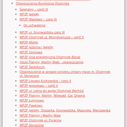
Obwieszczenia Burmistrza Olsztynka
Świętajny – część III
MPZP Jagiełły
MPZP Waplewo – czesc III
Do uchwalenia
MPZP ul. Grunwaldzka-czesc III
MPZP Olsztynek ul. Mrongowiusza – część V
MPZP Mierki
MPZP Jeziorna i Jagielly
MPZP Sosnowa
MPZP linia energetyczna Olsztynek-Biesal
mpzp Platyny, Warlity Małe - obwieszczenie
MPZP Świerkocin
Obwieszczenie w sprawie projektu zmiany mpzp m. Olsztynek
ul. Słoneczna
MPZP Lipowo Kurkowskie – czesc II
MPZP Jemiołowo – część II
MPZP ul. Leśna do węzła Olsztynek Wschód
MPZP Platyny, Warlity, Wigwałd, Gaj, Drwęck
MPZP Łutynowo
MPZP Pawłowo
MPZP Jagielly, Strazacka, Grunwaldzka, Mazurska, Warszawska
MPZP Platyny i Warlity Małe
MPZP Olsztynek ul. Poranna
MPZP Słoneczna