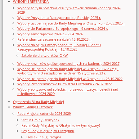
WYBORY I REFERENDA
Wybory sołtysa Sołectwa Zezuty w trakcie trwania kadencji 2024-
2029
Wybory Prezydenta Rzeczypospolitej Polskiej 2025 r.
Wybory uzupełniające do Rady Miejskiej w Olsztynku - 25.05.2025 r
Wybory do Parlamentu Europejskiego - 9 czerwca 2024 r.
Wybory samorządowe 2024 r. - 7.04.2024
Referendum zarządzone na dzień 15.10.2023 r.
Wybory do Sejmu Rzeczypospolitej Polskiej i Senatu
Rzeczypospolitej Polskiej - 15.10.2023
Szkolenie dla członków OKW
Wybory ławników sądów powszechnych na kadencję 2024-2027
Wybory uzupełniające do Rady Miejskiej w Olsztynku w okręgu
wyborczym nr 3 zarządzone na dzień 15 stycznia 2023 r.
Wybory uzupełniające do Rady Miejskiej w Olsztynku - 23.10.2022
Wybory Przedterminowe Burmistrza Olsztynka - 24.07.2022
Wybory sołtysów, rad sołeckich, przewodniczących osiedli i rad
osiedlowych 2024-2029
Ogłoszenia Biura Rady Miejskiej
Władze Gminy Olsztynek
Rada Miejska kadencja 2024-2029
Statut Gminy Olsztynek
Radni Rady Miejskiej w Olsztynku (w tym dyżury)
Sesje Rady Miejskiej w Olsztynku
I sesja - inauguracyjna