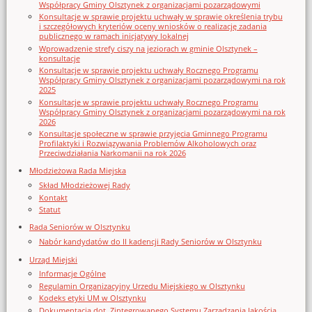
Współpracy Gminy Olsztynek z organizacjami pozarządowymi
Konsultacje w sprawie projektu uchwały w sprawie określenia trybu
i szczegółowych kryteriów oceny wniosków o realizację zadania
publicznego w ramach inicjatywy lokalnej
Wprowadzenie strefy ciszy na jeziorach w gminie Olsztynek –
konsultacje
Konsultacje w sprawie projektu uchwały Rocznego Programu
Współpracy Gminy Olsztynek z organizacjami pozarządowymi na rok
2025
Konsultacje w sprawie projektu uchwały Rocznego Programu
Współpracy Gminy Olsztynek z organizacjami pozarządowymi na rok
2026
Konsultacje społeczne w sprawie przyjęcia Gminnego Programu
Profilaktyki i Rozwiązywania Problemów Alkoholowych oraz
Przeciwdziałania Narkomanii na rok 2026
Młodzieżowa Rada Miejska
Skład Młodzieżowej Rady
Kontakt
Statut
Rada Seniorów w Olsztynku
Nabór kandydatów do II kadencji Rady Seniorów w Olsztynku
Urząd Miejski
Informacje Ogólne
Regulamin Organizacyjny Urzedu Miejskiego w Olsztynku
Kodeks etyki UM w Olsztynku
Dokumentacja dot. Zintegrowanego Systemu Zarządzania Jakością