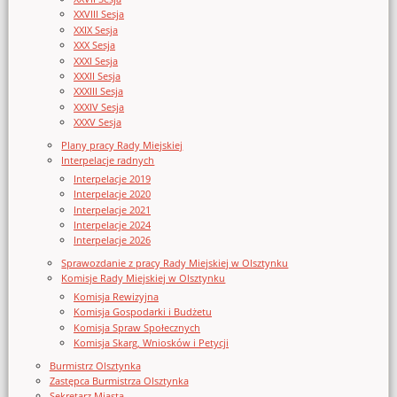
XXVIII Sesja
XXIX Sesja
XXX Sesja
XXXI Sesja
XXXII Sesja
XXXIII Sesja
XXXIV Sesja
XXXV Sesja
Plany pracy Rady Miejskiej
Interpelacje radnych
Interpelacje 2019
Interpelacje 2020
Interpelacje 2021
Interpelacje 2024
Interpelacje 2026
Sprawozdanie z pracy Rady Miejskiej w Olsztynku
Komisje Rady Miejskiej w Olsztynku
Komisja Rewizyjna
Komisja Gospodarki i Budżetu
Komisja Spraw Społecznych
Komisja Skarg, Wniosków i Petycji
Burmistrz Olsztynka
Zastępca Burmistrza Olsztynka
Sekretarz Miasta