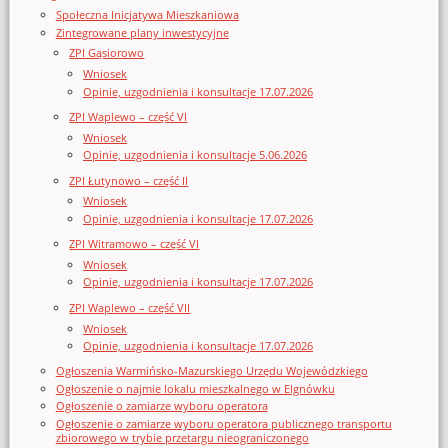
Społeczna Inicjatywa Mieszkaniowa
Zintegrowane plany inwestycyjne
ZPI Gąsiorowo
Wniosek
Opinie, uzgodnienia i konsultacje 17.07.2026
ZPI Waplewo – część VI
Wniosek
Opinie, uzgodnienia i konsultacje 5.06.2026
ZPI Łutynowo – część II
Wniosek
Opinie, uzgodnienia i konsultacje 17.07.2026
ZPI Witramowo – część VI
Wniosek
Opinie, uzgodnienia i konsultacje 17.07.2026
ZPI Waplewo – część VII
Wniosek
Opinie, uzgodnienia i konsultacje 17.07.2026
Ogłoszenia Warmińsko-Mazurskiego Urzędu Wojewódzkiego
Ogłoszenie o najmie lokalu mieszkalnego w Elgnówku
Ogłoszenie o zamiarze wyboru operatora
Ogłoszenie o zamiarze wyboru operatora publicznego transportu
zbiorowego w trybie przetargu nieograniczonego