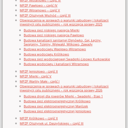
MPZP Witramowo – część IV
MPZP Pawłowo – część IV
MPZP Witramowo – część V
MPZP Olsztynek Wschód – część III
Obwieszczenia w sprawach o warunki zabudowy i lokalizacji
inwestycji celu publicznego – rok wszczęcia sprawy 2025
Budowa sieci niskiego napięcia Mierki
Budowa sieci niskiego napięcia Pawłowo
Budowa kanalizacji sanitarnej Elgnówko, Gaj, Łęciny,
Świętajny, Tolejny, Wigwałd, Wilkowo, Zawady
Budowa wodociągu Waplewo-Witramowo
Budowa wodociągu Królikowo
Budowa sieci wodociągowej Swaderki-Lipowo Kurkowskie
Budowa wodociągu i kanalizacji Witramowo
MPZP Jemiołowo - część II
MPZP Mierki - część V
MPZP Warlity Małe - część I
Obwieszczenia w sprawach o warunki zabudowy i lokalizacji
inwestycji celu publicznego – rok wszczęcia sprawy 2026
Budowa drogi dla rowerów Mierki – Swaderki - Etap 1
Budowa sieci elektroenergetycznej Królikowo
Budowa sieci elektroenergetycznej Marózek
Budowa sieci elektroenergetycznej Jemiołowo
MPZP Królikowo – część II
MPZP Olsztynek ul. Daszyńskiego – część III