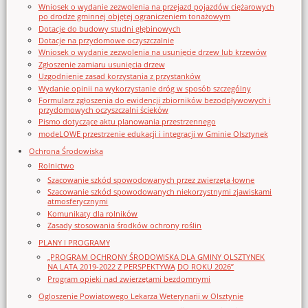
Wniosek o wydanie zezwolenia na przejazd pojazdów ciężarowych
po drodze gminnej objętej ograniczeniem tonażowym
Dotacje do budowy studni głębinowych
Dotacje na przydomowe oczyszczalnie
Wniosek o wydanie zezwolenia na usunięcie drzew lub krzewów
Zgłoszenie zamiaru usunięcia drzew
Uzgodnienie zasad korzystania z przystanków
Wydanie opinii na wykorzystanie dróg w sposób szczególny
Formularz zgłoszenia do ewidencji zbiorników bezodpływowych i
przydomowych oczyszczalni ścieków
Pismo dotyczące aktu planowania przestrzennego
modeLOWE przestrzenie edukacji i integracji w Gminie Olsztynek
Ochrona Środowiska
Rolnictwo
Szacowanie szkód spowodowanych przez zwierzęta łowne
Szacowanie szkód spowodowanych niekorzystnymi zjawiskami
atmosferycznymi
Komunikaty dla rolników
Zasady stosowania środków ochrony roślin
PLANY I PROGRAMY
„PROGRAM OCHRONY ŚRODOWISKA DLA GMINY OLSZTYNEK
NA LATA 2019-2022 Z PERSPEKTYWĄ DO ROKU 2026”
Program opieki nad zwierzętami bezdomnymi
Ogloszenie Powiatowego Lekarza Weterynarii w Olsztynie