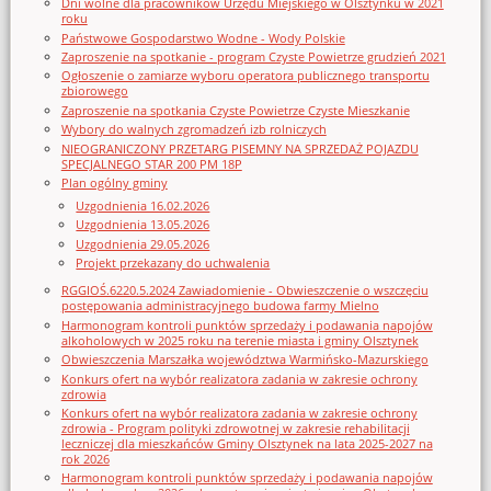
Dni wolne dla pracowników Urzędu Miejskiego w Olsztynku w 2021
roku
Państwowe Gospodarstwo Wodne - Wody Polskie
Zaproszenie na spotkanie - program Czyste Powietrze grudzień 2021
Ogłoszenie o zamiarze wyboru operatora publicznego transportu
zbiorowego
Zaproszenie na spotkania Czyste Powietrze Czyste Mieszkanie
Wybory do walnych zgromadzeń izb rolniczych
NIEOGRANICZONY PRZETARG PISEMNY NA SPRZEDAŻ POJAZDU
SPECJALNEGO STAR 200 PM 18P
Plan ogólny gminy
Uzgodnienia 16.02.2026
Uzgodnienia 13.05.2026
Uzgodnienia 29.05.2026
Projekt przekazany do uchwalenia
RGGIOŚ.6220.5.2024 Zawiadomienie - Obwieszczenie o wszczęciu
postępowania administracyjnego budowa farmy Mielno
Harmonogram kontroli punktów sprzedaży i podawania napojów
alkoholowych w 2025 roku na terenie miasta i gminy Olsztynek
Obwieszczenia Marszałka województwa Warmińsko-Mazurskiego
Konkurs ofert na wybór realizatora zadania w zakresie ochrony
zdrowia
Konkurs ofert na wybór realizatora zadania w zakresie ochrony
zdrowia - Program polityki zdrowotnej w zakresie rehabilitacji
leczniczej dla mieszkańców Gminy Olsztynek na lata 2025-2027 na
rok 2026
Harmonogram kontroli punktów sprzedaży i podawania napojów