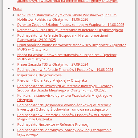
alkoholowych w 2026 roku na terenie miasta i gminy Olsztynek
Praca
Konkurs na stanowisko dyrektora Szkoły Podstawowej nr 1 im.
Noblistów Polskich w Olsztynku - 19.06.2026
Dyrektor Zespołu Szkolno-Przedszkolnego w Waplewie - 14.08.2025
Referent w Biurze Obsługi Interesanta w Referacie Organizacyjnym
Podinspektor w Referacie Gospodarki Nieruchomościami i
Planowania - 24.02.2025
Drugi nabór na wolne kierownicze stanowisko urzędnicze - Dyrektor
MOPS w Olsztynku
Nabór na wolne kierownicze stanowisko urzędnicze - Dyrektor
MOPS w Olsztynku
Prezes Zarządu TBS w Olsztynku - 27.09.2024
Podinspektor w Referacie Finansów i Podatków - 19.08.2024
Inspektor ds. drogownictwa
Kierownik Biura Rady Miejskiej w Olsztynku
Podinspektor ds. inwestycji w Referacie Inwestycji i Ochrony
Środowiska Urzędu Miejskiego w Olsztynku - 25.09.2023
Konkurs na stanowisko dyrektora Przedszkola Miejskiego w
Olsztynku
Podinspektor ds. gospodarki wodno-ściekowej w Referacie
Inwestycji i Ochrony Środowiska - umowa na zastępstwo
Podinspektor w Referacie Finansów i Podatków w Urzędzie
Miejskim w Olsztynku
Podinspektor/inspektor w Referacie Promocji
Podinspektor ds. obronnych, obrony cywilnej i zarządzania
kryzysowego