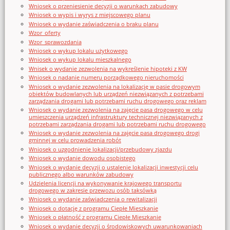
Wniosek o przeniesienie decyzji o warunkach zabudowy
Wniosek o wypis i wyrys z miejscowego planu
Wniosek o wydanie zaświadczenia o braku planu
Wzor_oferty
Wzor_sprawozdania
Wniosek o wykup lokalu użytkowego
Wniosek o wykup lokalu mieszkalnego
Wnisek o wydanie zezwolenia na wykreślenie hipoteki z KW
Wniosek o nadanie numeru porządkowego nieruchomości
Wniosek o wydanie zezwolenia na lokalizację w pasie drogowym
obiektów budowlanych lub urządzeń niezwiązanych z potrzebami
zarządzania drogami lub potrzebami ruchu drogowego oraz reklam
Wniosek o wydanie zezwolenia na zajęcie pasa drogowego w celu
umieszczenia urządzeń infrastruktury technicznej niezwiązanych z
potrzebami zarządzania drogami lub potrzebami ruchu drogowego
Wniosek o wydanie zezwolenia na zajęcie pasa drogowego drogi
gminnej w celu prowadzenia robót
Wniosek o uzgodnienie lokalizacji/przebudowy zjazdu
Wniosek o wydanie dowodu osobistego
Wniosek o wydanie decyzji o ustalenie lokalizacji inwestycji celu
publicznego albo warunków zabudowy
Udzielenia licencji na wykonywanie krajowego transportu
drogowego w zakresie przewozu osób taksówką
Wniosek o wydanie zaświadczenia o rewitalizacji
Wniosek o dotację z programu Ciepłe Mieszkanie
Wniosek o płatność z programu Ciepłe Mieszkanie
Wniosek o wydanie decyzji o środowiskowych uwarunkowaniach