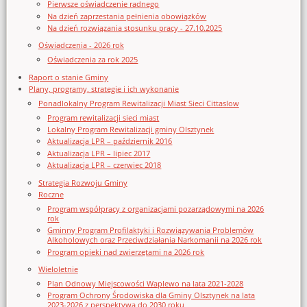
Pierwsze oświadczenie radnego
Na dzień zaprzestania pełnienia obowiązków
Na dzień rozwiązania stosunku pracy - 27.10.2025
Oświadczenia - 2026 rok
Oświadczenia za rok 2025
Raport o stanie Gminy
Plany, programy, strategie i ich wykonanie
Ponadlokalny Program Rewitalizacji Miast Sieci Cittaslow
Program rewitalizacji sieci miast
Lokalny Program Rewitalizacji gminy Olsztynek
Aktualizacja LPR – październik 2016
Aktualizacja LPR – lipiec 2017
Aktualizacja LPR – czerwiec 2018
Strategia Rozwoju Gminy
Roczne
Program współpracy z organizacjami pozarządowymi na 2026
rok
Gminny Program Profilaktyki i Rozwiązywania Problemów
Alkoholowych oraz Przeciwdziałania Narkomanii na 2026 rok
Program opieki nad zwierzętami na 2026 rok
Wieloletnie
Plan Odnowy Miejscowości Waplewo na lata 2021-2028
Program Ochrony Środowiska dla Gminy Olsztynek na lata
2023-2026 z perspektywą do 2030 roku