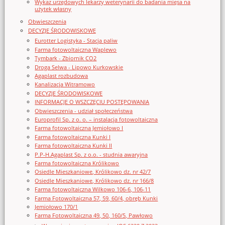
Wykaz urzędowych lekarzy weterynarii do badania mięsa na
użytek własny
Obwieszczenia
DECYZJE ŚRODOWISKOWE
Eurotter Logistyka - Stacja paliw
Farma fotowoltaiczna Waplewo
Tymbark - Zbiornik CO2
Droga Selwa - Lipowo Kurkowskie
Agaplast rozbudowa
Kanalizacja Witramowo
DECYZJE ŚRODOWISKOWE
INFORMACJE O WSZCZĘCIU POSTĘPOWANIA
Obwieszczenia - udział społeczeństwa
Europrofil Sp. z o. o. – instalacja fotowoltaiczna
Farma fotowoltaiczna Jemiołowo I
Farma fotowoltaiczna Kunki I
Farma fotowoltaiczna Kunki II
P.P-H.Agaplast Sp. z o.o. - studnia awaryjna
Farma fotowoltaiczna Królikowo
Osiedle Mieszkaniowe, Królikowo dz. nr 42/7
Osiedle Mieszkaniowe, Królikowo dz. nr 166/8
Farma fotowoltaiczna Wilkowo 106-6, 106-11
Farma Fotowoltaiczna 57, 59, 60/4, obręb Kunki
Jemiołowo 170/1
Farma Fotowoltaiczna 49, 50, 160/5, Pawłowo