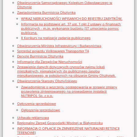
Obwieszczenia Samorządowego Kolegium Odwoławczego w
Olsztynie
Zawiadomienia Burmistrza Olsztynka
WYKAZ NIERUCHOMOŚCI WPISANYCH DO REJESTRU ZABYTKÓW.
Informacja na podstawie art. 37 ust. 1 pkt 2 ustawy o finansach
publicznych - m.in. wykonanie budżetu JST umorzenia pomoc
publiczna.
II Konkurs na realizację zadania publicznego
Obwieszczenia Ministra Infrastruktury i Budwonictwa
Sprzedaż pojazdu Volkswagen Transporter T4
Decyzje Burmistrza Olsztynka
Informacje dla Zarządców Nieruchomości
Zestawienie danych dotyczących czynszów najmu lokali
mieszkalnych, nienależących do publicznego zasobu
mieszkaniowego, w położonych na obszarze Gminy Olsztynek.
Obwieszczenia Starosty Olsztyńskiego
Zawiadomienie o wszczęciu postępowania w sprawie zmiany
pozwolenia zintegrowanego na prowadzenie instalacji
NUTRIPOL Sp. z o.o.
Ogłoszenia sprzedażowe
Ogłoszenia sprzedażowe
Uchwała reklamowa
Regionalny Zarząd Gospodarki Wodnej w Białymstoku
INFORMACJA O OPŁACIE ZA ZMNIEJSZENIE NATURALNEJ RETENCJI
TERENOWEJ