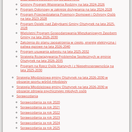
Gminny Program Wspierania Rodziny na lata 2024-2026
Program Osłonowy w zakresie dożywiania na lata 2024-2028
Program Przeciwdziałania Przemocy Domowej i Ochrony Osób
na lata 2023-2028
Program Opieki nad Zabytkami Gminy Olsztynek na lata 2025-
2028
Wieloletni Program Gospodarowania Mieszkaniowym Zasobem
Gminy na lata 2026-2030
Założenia do planu zaopatrzenia w ciepło, energię elektryczna i
paliwa gazowe na lata 2026-2040
Program usuwania azbestu na lata 2025-2032
Strategia Rozwiązywania Problemów Społecznych w gminie
Olsztynek na lata 2026-2035
Program na Rzecz Osób Starszych i z Niepełnosprawnością na
lata 2025-2030
Strategia Młodzieżowa gminy Olsztynek na lata 2026-2030 w
obszarze sportu wśród młodzieży
Strategia Młodzieżowa gminy Olsztynek na lata 2026-2030 w
obszarze zdrowia psychicznego młodych osób
Sprawozdania
Sprawozdania za rok 2020
Sprawozdania za rok 2021
Sprawozdania za rok 2022
Sprawozdania za rok 2023
Sprawozdania za rok 2024
Sprawozdania za rok 2025