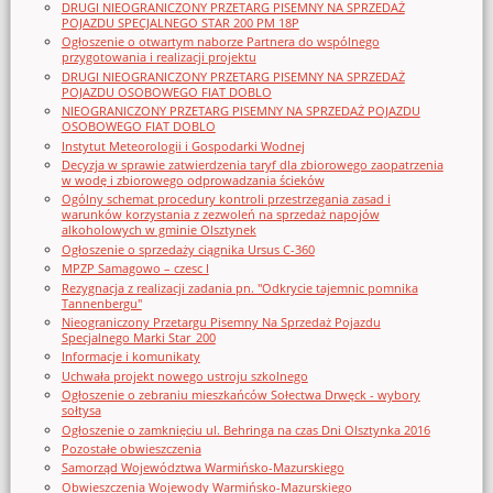
DRUGI NIEOGRANICZONY PRZETARG PISEMNY NA SPRZEDAŻ
POJAZDU SPECJALNEGO STAR 200 PM 18P
Ogłoszenie o otwartym naborze Partnera do wspólnego
przygotowania i realizacji projektu
DRUGI NIEOGRANICZONY PRZETARG PISEMNY NA SPRZEDAŻ
POJAZDU OSOBOWEGO FIAT DOBLO
NIEOGRANICZONY PRZETARG PISEMNY NA SPRZEDAŻ POJAZDU
OSOBOWEGO FIAT DOBLO
Instytut Meteorologii i Gospodarki Wodnej
Decyzja w sprawie zatwierdzenia taryf dla zbiorowego zaopatrzenia
w wodę i zbiorowego odprowadzania ścieków
Ogólny schemat procedury kontroli przestrzegania zasad i
warunków korzystania z zezwoleń na sprzedaż napojów
alkoholowych w gminie Olsztynek
Ogłoszenie o sprzedaży ciągnika Ursus C-360
MPZP Samagowo – czesc I
Rezygnacja z realizacji zadania pn. "Odkrycie tajemnic pomnika
Tannenbergu"
Nieograniczony Przetargu Pisemny Na Sprzedaż Pojazdu
Specjalnego Marki Star_200
Informacje i komunikaty
Uchwała projekt nowego ustroju szkolnego
Ogłoszenie o zebraniu mieszkańców Sołectwa Drwęck - wybory
sołtysa
Ogłoszenie o zamknięciu ul. Behringa na czas Dni Olsztynka 2016
Pozostałe obwieszczenia
Samorząd Województwa Warmińsko-Mazurskiego
Obwieszczenia Wojewody Warmińsko-Mazurskiego