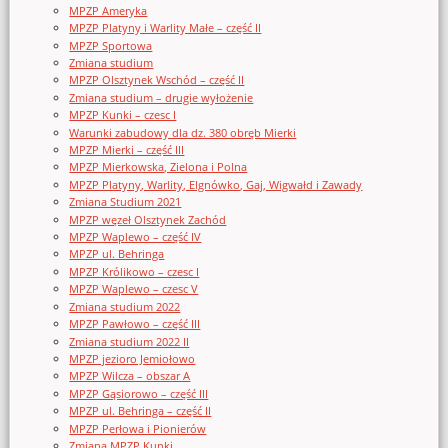
MPZP Ameryka
MPZP Platyny i Warlity Małe – część II
MPZP Sportowa
Zmiana studium
MPZP Olsztynek Wschód – część II
Zmiana studium – drugie wyłożenie
MPZP Kunki – czesc I
Warunki zabudowy dla dz. 380 obręb Mierki
MPZP Mierki – część III
MPZP Mierkowska, Zielona i Polna
MPZP Platyny, Warlity, Elgnówko, Gaj, Wigwałd i Zawady
Zmiana Studium 2021
MPZP węzeł Olsztynek Zachód
MPZP Waplewo – część IV
MPZP ul. Behringa
MPZP Królikowo – czesc I
MPZP Waplewo – czesc V
Zmiana studium 2022
MPZP Pawłowo – część III
Zmiana studium 2022 II
MPZP jezioro Jemiołowo
MPZP Wilcza – obszar A
MPZP Gąsiorowo – część III
MPZP ul. Behringa – część II
MPZP Perłowa i Pionierów
Zmiana MPZP Kunki