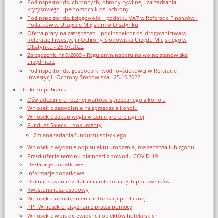
Podinspektor ds. obronnych, obrony cywilnej i zarządzania
kryzysowego - pełnomocnik ds. ochrony
Podinspektor ds. księgowości i podatku VAT w Referacie Finansów i
Podatków w Urzędzie Miejskim w Olsztynku
Oferta pracy na zastępstwo - podinspektor ds. drogownictwa w
Referacie Inwestycji i Ochrony Środowiska Urzędu Miejskiego w
Olsztynku - 26.07.2022
Zarządzenie nr 9/2009 - Regulamin naboru na wolne stanowiska
urzędnicze.
Podinspektor ds. gospodarki wodno–ściekowej w Referacie
Inwestycji i Ochrony Środowiska - 25.10.2022
Druki do pobrania
Oświadczenie o rocznej wartości sprzedanego alkoholu
Wniosek o zezwolenie na sprzedaz alkoholu
Wniosek o zakup węgla w cenie preferencyjnej
Fundusz Sołecki - dokumenty
Zmiana zadania funduszu sołeckiego
Wniosek o wydanie odpisu aktu urodzenia, małżeństwa lub zgonu
Przedłużenie terminu płatności z powodu COVID-19
Deklaracje podatkowe
Informacje podatkowe
Dofinansowanie kształcenia młodocianych pracowników
Kwestonariusz osobowy
Wniosek o udostępnienie informacji publicznej
PPF Wniosek o przyznanie prawa pomocy
Wniosek o wpis do ewidencji obiektów hotelarskich