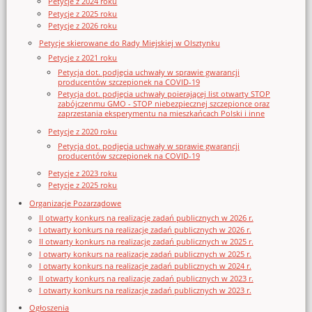
Petycje z 2024 roku
Petycje z 2025 roku
Petycje z 2026 roku
Petycje skierowane do Rady Miejskiej w Olsztynku
Petycje z 2021 roku
Petycja dot. podjęcia uchwały w sprawie gwarancji
producentów szczepionek na COVID-19
Petycja dot. podjęcia uchwały poierającej list otwarty STOP
zabójczenmu GMO - STOP niebezpiecznej szczepionce oraz
zaprzestania eksperymentu na mieszkańcach Polski i inne
Petycje z 2020 roku
Petycja dot. podjęcia uchwały w sprawie gwarancji
producentów szczepionek na COVID-19
Petycje z 2023 roku
Petycje z 2025 roku
Organizacje Pozarządowe
II otwarty konkurs na realizację zadań publicznych w 2026 r.
I otwarty konkurs na realizację zadań publicznych w 2026 r.
II otwarty konkurs na realizację zadań publicznych w 2025 r.
I otwarty konkurs na realizację zadań publicznych w 2025 r.
I otwarty konkurs na realizację zadań publicznych w 2024 r.
II otwarty konkurs na realizację zadań publicznych w 2023 r.
I otwarty konkurs na realizację zadań publicznych w 2023 r.
Ogłoszenia