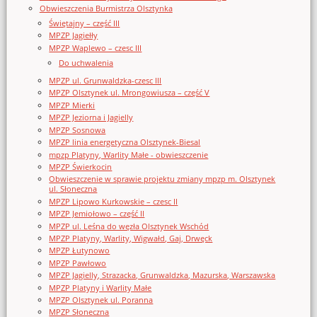
Obwieszczenia Burmistrza Olsztynka
Świętajny – część III
MPZP Jagiełły
MPZP Waplewo – czesc III
Do uchwalenia
MPZP ul. Grunwaldzka-czesc III
MPZP Olsztynek ul. Mrongowiusza – część V
MPZP Mierki
MPZP Jeziorna i Jagielly
MPZP Sosnowa
MPZP linia energetyczna Olsztynek-Biesal
mpzp Platyny, Warlity Małe - obwieszczenie
MPZP Świerkocin
Obwieszczenie w sprawie projektu zmiany mpzp m. Olsztynek
ul. Słoneczna
MPZP Lipowo Kurkowskie – czesc II
MPZP Jemiołowo – część II
MPZP ul. Leśna do węzła Olsztynek Wschód
MPZP Platyny, Warlity, Wigwałd, Gaj, Drwęck
MPZP Łutynowo
MPZP Pawłowo
MPZP Jagielly, Strazacka, Grunwaldzka, Mazurska, Warszawska
MPZP Platyny i Warlity Małe
MPZP Olsztynek ul. Poranna
MPZP Słoneczna