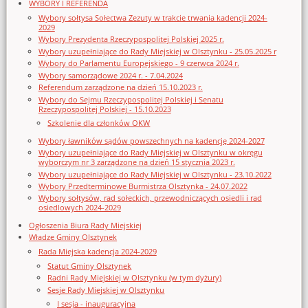
WYBORY I REFERENDA
Wybory sołtysa Sołectwa Zezuty w trakcie trwania kadencji 2024-
2029
Wybory Prezydenta Rzeczypospolitej Polskiej 2025 r.
Wybory uzupełniające do Rady Miejskiej w Olsztynku - 25.05.2025 r
Wybory do Parlamentu Europejskiego - 9 czerwca 2024 r.
Wybory samorządowe 2024 r. - 7.04.2024
Referendum zarządzone na dzień 15.10.2023 r.
Wybory do Sejmu Rzeczypospolitej Polskiej i Senatu
Rzeczypospolitej Polskiej - 15.10.2023
Szkolenie dla członków OKW
Wybory ławników sądów powszechnych na kadencję 2024-2027
Wybory uzupełniające do Rady Miejskiej w Olsztynku w okręgu
wyborczym nr 3 zarządzone na dzień 15 stycznia 2023 r.
Wybory uzupełniające do Rady Miejskiej w Olsztynku - 23.10.2022
Wybory Przedterminowe Burmistrza Olsztynka - 24.07.2022
Wybory sołtysów, rad sołeckich, przewodniczących osiedli i rad
osiedlowych 2024-2029
Ogłoszenia Biura Rady Miejskiej
Władze Gminy Olsztynek
Rada Miejska kadencja 2024-2029
Statut Gminy Olsztynek
Radni Rady Miejskiej w Olsztynku (w tym dyżury)
Sesje Rady Miejskiej w Olsztynku
I sesja - inauguracyjna