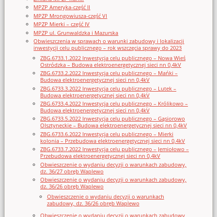
MPZP Ameryka-część II
MPZP Mrongowiusza-część VI
MPZP Mierki – część IV
MPZP ul. Grunwaldzka i Mazurska
Obwieszczenia w sprawach o warunki zabudowy i lokalizacji
inwestycji celu publicznego – rok wszczęcia sprawy do 2023
ZBG.6733.1.2022 Inwestycja celu publicznego – Nowa Wieś
Ostródzka – Budowa elektroenergetycznej sieci nn 0,4kV
ZBG.6733.2.2022 Inwestycja celu publicznego – Mańki –
Budowa elektroenergetycznej sieci nn 0,4kV
ZBG.6733.3.2022 Inwestycja celu publicznego – Lutek –
Budowa elektroenergetycznej sieci nn 0,4kV
ZBG.6733.4.2022 Inwestycja celu publicznego – Królikowo –
Budowa elektroenergetycznej sieci nn 0,4kV
ZBG.6733.5.2022 Inwestycja celu publicznego – Gąsiorowo
Olsztyneckie – Budowa elektroenergetycznej sieci nn 0,4kV
ZBG.6733.6.2022 Inwestycja celu publicznego – Mierki
kolonia – Przebudowa elektroenergetycznej sieci nn 0,4kV
ZBG.6733.7.2022 Inwestycja celu publicznego – Jemiołowo –
Przebudowa elektroenergetycznej sieci nn 0,4kV
Obwieszczenie o wydaniu decyzji o warunkach zabudowy,
dz. 36/27 obręb Waplewo
Obwieszczenie o wydaniu decyzji o warunkach zabudowy,
dz. 36/26 obręb Waplewo
Obwieszczenie o wydaniu decyzji o warunkach
zabudowy, dz. 36/26 obręb Waplewo
Obwieszczenie o wydaniu decyzji o warunkach zabudowy,