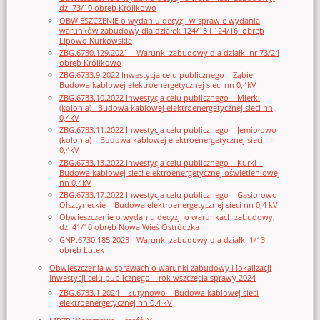
dz. 73/10 obręb Królikowo
OBWIESZCZENIE o wydaniu decyzji w sprawie wydania
warunków zabudowy dla działek 124/15 i 124/16, obręb
Lipowo Kurkowskie
ZBG.6730.129.2021 – Warunki zabudowy dla działki nr 73/24
obręb Królikowo
ZBG.6733.9.2022 Inwestycja celu publicznego – Ząbie –
Budowa kablowej elektroenergetycznej sieci nn 0,4kV
ZBG.6733.10.2022 Inwestycja celu publicznego – Mierki
(kolonia)– Budowa kablowej elektroenergetycznej sieci nn
0,4kV
ZBG.6733.11.2022 Inwestycja celu publicznego – Jemiołowo
(kolonia) – Budowa kablowej elektroenergetycznej sieci nn
0,4kV
ZBG.6733.13.2022 Inwestycja celu publicznego – Kurki –
Budowa kablowej sieci elektroenergetycznej oświetleniowej
nn 0,4kV
ZBG.6733.17.2022 Inwestycja celu publicznego – Gąsiorowo
Olsztyneckie – Budowa elektroenergetycznej sieci nn 0,4 kV
Obwieszczenie o wydaniu decyzji o warunkach zabudowy,
dz. 41/10 obręb Nowa Wieś Ostródzka
GNP.6730.185.2023 - Warunki zabudowy dla działki 1/13
obręb Lutek
Obwieszczenia w sprawach o warunki zabudowy i lokalizacji
inwestycji celu publicznego – rok wszczęcia sprawy 2024
ZBG.6733.1.2024 – Łutynowo – Budowa kablowej sieci
elektroenergetycznej nn 0,4 kV