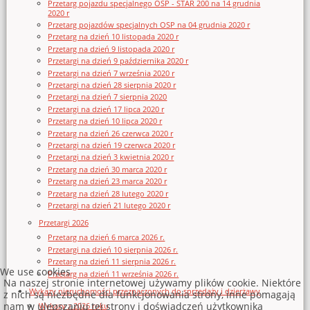
Przetarg pojazdu specjalnego OSP - STAR 200 na 14 grudnia
2020 r
Przetarg pojazdów specjalnych OSP na 04 grudnia 2020 r
Przetarg na dzień 10 listopada 2020 r
Przetarg na dzień 9 listopada 2020 r
Przetargi na dzień 9 października 2020 r
Przetargi na dzień 7 września 2020 r
Przetargi na dzień 28 sierpnia 2020 r
Przetargi na dzień 7 sierpnia 2020
Przetargi na dzień 17 lipca 2020 r
Przetarg na dzień 10 lipca 2020 r
Przetarg na dzień 26 czerwca 2020 r
Przetargi na dzień 19 czerwca 2020 r
Przetargi na dzień 3 kwietnia 2020 r
Przetarg na dzień 30 marca 2020 r
Przetarg na dzień 23 marca 2020 r
Przetarg na dzień 28 lutego 2020 r
Przetargi na dzień 21 lutego 2020 r
Przetargi 2026
Przetarg na dzień 6 marca 2026 r.
Przetargi na dzień 10 sierpnia 2026 r.
Przetarg na dzień 11 sierpnia 2026 r.
We use cookies
Przetarg na dzień 11 września 2026 r.
Na naszej stronie internetowej używamy plików cookie. Niektóre
Wykazy nieruchomości przeznaczonych do sprzedaży i dzierżawy
z nich są niezbędne dla funkcjonowania strony, inne pomagają
nam w ulepszaniu tej strony i doświadczeń użytkownika
Wykazy z 2026 roku