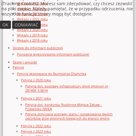
(Tracking Cookies). Możesz sam zdecydować, czy chcesz zezwolić
Wykazy z 2025 roku
na pliki cookie. Należy pamiętać, że w przypadku odrzucenia, nie
Wykazy z 2024 roku
wszystkie funkcje strony mogą być dostępne.
Wykazy z 2023 roku
Wykazy z 2022 roku
OK
ODMAWIAĆ
Wykazy z 2021 roku
Wykazy z 2020 roku
Wykazy z 2019 roku
Wykazy z 2018 roku
Dostęp do informacji publicznej
Ponowne wykorzystanie informacji publicznej
Skargi i wnioski
Petycje
Petycje skierowane do Burmistrza Olsztynka
Petycje z 2020 roku
Petycja dot. poprawy infrastruktury drogi gminnej nr
281409_5.0014
Petycje z 2021 roku
Petycja dot. konkursu: Rodzinne Miejsce Zabaw -
Podwórko NIVEA
Petycja dotycząca poprawy stanu i oznakowania dwóch
odcinków dróg gminnych biegących do granicy gminy
Petycje z 2022 roku
Petycje z 2023 roku