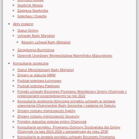
Skarbnik Miasta
Zastępca Skarbnika
Sołectwa i Osiedla
Akty prawne
Statut Gminy
Uchwały Rady Miejskiej
Rejestry uchwał Rady Miejskiej
Zarządzenia Burmistrza
Dziennik Urzędowy Województwa Warmińsko-Mazurskiego
Konsultacje społeczne
Statut Młodzieżowej Rady Miejskiej
Zmiany w statucie MRM
Podział sołectwa Łutynowo
Podział sołectwa Pawłowo
Projekt uchwały Rocznego Programu Współpracy Gminy Olsztynek z
organizacjami pozarządowymi na rok 2022
Konsultacje społeczne dotyczące projektu uchwały w sprawie
utworzenia Olsztyneckiej Rady Seniorów i nadania jej Statutu
Zmiany rodzaju miejscowości Kąpity
Zmiany rodzaju miejscowości Spoguny
Projekty statutów sołectw gminy Olsztynek
Konsultacje projektu „Programu Ochrony Środowiska dla Gminy
Olsztynek na lata 2023-2026 z perspektywą do roku 2030
Konsultacje w sprawie projektu uchwały Rocznego Programu