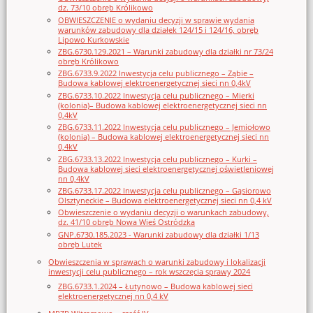
dz. 73/10 obręb Królikowo
OBWIESZCZENIE o wydaniu decyzji w sprawie wydania
warunków zabudowy dla działek 124/15 i 124/16, obręb
Lipowo Kurkowskie
ZBG.6730.129.2021 – Warunki zabudowy dla działki nr 73/24
obręb Królikowo
ZBG.6733.9.2022 Inwestycja celu publicznego – Ząbie –
Budowa kablowej elektroenergetycznej sieci nn 0,4kV
ZBG.6733.10.2022 Inwestycja celu publicznego – Mierki
(kolonia)– Budowa kablowej elektroenergetycznej sieci nn
0,4kV
ZBG.6733.11.2022 Inwestycja celu publicznego – Jemiołowo
(kolonia) – Budowa kablowej elektroenergetycznej sieci nn
0,4kV
ZBG.6733.13.2022 Inwestycja celu publicznego – Kurki –
Budowa kablowej sieci elektroenergetycznej oświetleniowej
nn 0,4kV
ZBG.6733.17.2022 Inwestycja celu publicznego – Gąsiorowo
Olsztyneckie – Budowa elektroenergetycznej sieci nn 0,4 kV
Obwieszczenie o wydaniu decyzji o warunkach zabudowy,
dz. 41/10 obręb Nowa Wieś Ostródzka
GNP.6730.185.2023 - Warunki zabudowy dla działki 1/13
obręb Lutek
Obwieszczenia w sprawach o warunki zabudowy i lokalizacji
inwestycji celu publicznego – rok wszczęcia sprawy 2024
ZBG.6733.1.2024 – Łutynowo – Budowa kablowej sieci
elektroenergetycznej nn 0,4 kV