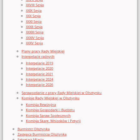
XXVIII Sesja
XXIX Sesja
XXX Sesja
XXXI Sesja
XXXII Sesja
XXXIII Sesja
XXXIV Sesja
XXXV Sesja
Plany pracy Rady Miejskiej
Interpelacje radnych
Interpelacje 2019
Interpelacje 2020
Interpelacje 2021
Interpelacje 2024
Interpelacje 2026
Sprawozdanie z pracy Rady Miejskiej w Olsztynku
Komisje Rady Miejskiej w Olsztynku
Komisja Rewizyjna
Komisja Gospodarki i Budżetu
Komisja Spraw Społecznych
Komisja Skarg, Wniosków i Petycji
Burmistrz Olsztynka
Zastępca Burmistrza Olsztynka
Sekretarz Miasta