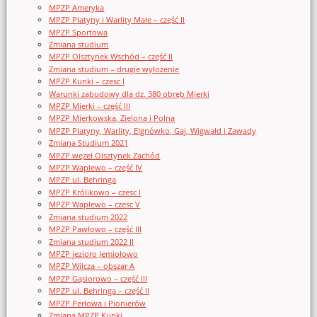
MPZP Ameryka
MPZP Platyny i Warlity Małe – część II
MPZP Sportowa
Zmiana studium
MPZP Olsztynek Wschód – część II
Zmiana studium – drugie wyłożenie
MPZP Kunki – czesc I
Warunki zabudowy dla dz. 380 obręb Mierki
MPZP Mierki – część III
MPZP Mierkowska, Zielona i Polna
MPZP Platyny, Warlity, Elgnówko, Gaj, Wigwałd i Zawady
Zmiana Studium 2021
MPZP węzeł Olsztynek Zachód
MPZP Waplewo – część IV
MPZP ul. Behringa
MPZP Królikowo – czesc I
MPZP Waplewo – czesc V
Zmiana studium 2022
MPZP Pawłowo – część III
Zmiana studium 2022 II
MPZP jezioro Jemiołowo
MPZP Wilcza – obszar A
MPZP Gąsiorowo – część III
MPZP ul. Behringa – część II
MPZP Perłowa i Pionierów
Zmiana MPZP Kunki