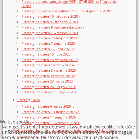
Przetarg pojazdu specjalnego OSP - STAR 200 na 14 grudnia
2020 r
Przetarg pojazdów specjalnych OSP na 04 grudnia 2020 r
Przetarg na dzień 10 listopada 2020 r
Przetarg na dzień 9 listopada 2020 r
Przetargi na dzień 9 października 2020 r
Przetargi na dzień 7 września 2020 r
Przetargi na dzień 28 sierpnia 2020 r
Przetargi na dzień 7 sierpnia 2020
Przetargi na dzień 17 lipca 2020 r
Przetarg na dzień 10 lipca 2020 r
Przetarg na dzień 26 czerwca 2020 r
Przetargi na dzień 19 czerwca 2020 r
Przetargi na dzień 3 kwietnia 2020 r
Przetarg na dzień 30 marca 2020 r
Przetarg na dzień 23 marca 2020 r
Przetarg na dzień 28 lutego 2020 r
Przetargi na dzień 21 lutego 2020 r
Przetargi 2026
Przetarg na dzień 6 marca 2026 r.
Przetargi na dzień 10 sierpnia 2026 r.
Przetarg na dzień 11 sierpnia 2026 r.
We use cookies
Przetarg na dzień 11 września 2026 r.
Na naszej stronie internetowej używamy plików cookie. Niektóre
Wykazy nieruchomości przeznaczonych do sprzedaży i dzierżawy
z nich są niezbędne dla funkcjonowania strony, inne pomagają
nam w ulepszaniu tej strony i doświadczeń użytkownika
Wykazy z 2026 roku