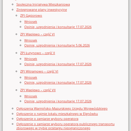
Społeczna Inicjatywa Mieszkaniowa
Zintegrowane plany inwestycyjne
ZPI Gąsiorowo
Wniosek
Opinie, uzgodnienia i konsultacje 17.07.2026
ZPI Waplewo – część VI
Wniosek
Opinie, uzgodnienia i konsultacje 5.06.2026
ZPI Łutynowo – część II
Wniosek
Opinie, uzgodnienia i konsultacje 17.07.2026
ZPI Witramowo – część VI
Wniosek
Opinie, uzgodnienia i konsultacje 17.07.2026
ZPI Waplewo – część VII
Wniosek
Opinie, uzgodnienia i konsultacje 17.07.2026
Ogłoszenia Warmińsko-Mazurskiego Urzędu Wojewódzkiego
Ogłoszenie o najmie lokalu mieszkalnego w Elgnówku
Ogłoszenie o zamiarze wyboru operatora
Ogłoszenie o zamiarze wyboru operatora publicznego transportu
zbiorowego w trybie przetargu nieograniczonego