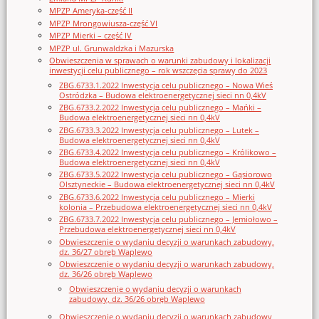
MPZP Ameryka-część II
MPZP Mrongowiusza-część VI
MPZP Mierki – część IV
MPZP ul. Grunwaldzka i Mazurska
Obwieszczenia w sprawach o warunki zabudowy i lokalizacji
inwestycji celu publicznego – rok wszczęcia sprawy do 2023
ZBG.6733.1.2022 Inwestycja celu publicznego – Nowa Wieś
Ostródzka – Budowa elektroenergetycznej sieci nn 0,4kV
ZBG.6733.2.2022 Inwestycja celu publicznego – Mańki –
Budowa elektroenergetycznej sieci nn 0,4kV
ZBG.6733.3.2022 Inwestycja celu publicznego – Lutek –
Budowa elektroenergetycznej sieci nn 0,4kV
ZBG.6733.4.2022 Inwestycja celu publicznego – Królikowo –
Budowa elektroenergetycznej sieci nn 0,4kV
ZBG.6733.5.2022 Inwestycja celu publicznego – Gąsiorowo
Olsztyneckie – Budowa elektroenergetycznej sieci nn 0,4kV
ZBG.6733.6.2022 Inwestycja celu publicznego – Mierki
kolonia – Przebudowa elektroenergetycznej sieci nn 0,4kV
ZBG.6733.7.2022 Inwestycja celu publicznego – Jemiołowo –
Przebudowa elektroenergetycznej sieci nn 0,4kV
Obwieszczenie o wydaniu decyzji o warunkach zabudowy,
dz. 36/27 obręb Waplewo
Obwieszczenie o wydaniu decyzji o warunkach zabudowy,
dz. 36/26 obręb Waplewo
Obwieszczenie o wydaniu decyzji o warunkach
zabudowy, dz. 36/26 obręb Waplewo
Obwieszczenie o wydaniu decyzji o warunkach zabudowy,