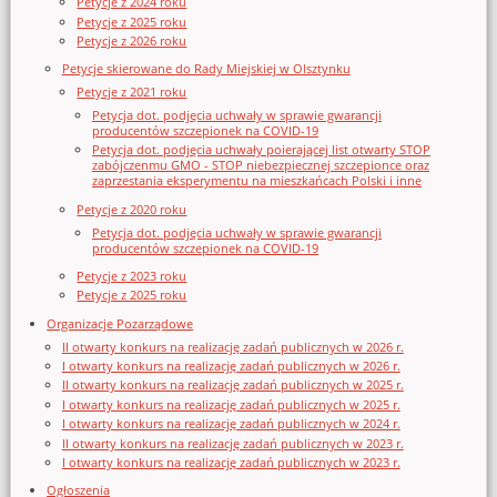
Petycje z 2024 roku
Petycje z 2025 roku
Petycje z 2026 roku
Petycje skierowane do Rady Miejskiej w Olsztynku
Petycje z 2021 roku
Petycja dot. podjęcia uchwały w sprawie gwarancji
producentów szczepionek na COVID-19
Petycja dot. podjęcia uchwały poierającej list otwarty STOP
zabójczenmu GMO - STOP niebezpiecznej szczepionce oraz
zaprzestania eksperymentu na mieszkańcach Polski i inne
Petycje z 2020 roku
Petycja dot. podjęcia uchwały w sprawie gwarancji
producentów szczepionek na COVID-19
Petycje z 2023 roku
Petycje z 2025 roku
Organizacje Pozarządowe
II otwarty konkurs na realizację zadań publicznych w 2026 r.
I otwarty konkurs na realizację zadań publicznych w 2026 r.
II otwarty konkurs na realizację zadań publicznych w 2025 r.
I otwarty konkurs na realizację zadań publicznych w 2025 r.
I otwarty konkurs na realizację zadań publicznych w 2024 r.
II otwarty konkurs na realizację zadań publicznych w 2023 r.
I otwarty konkurs na realizację zadań publicznych w 2023 r.
Ogłoszenia