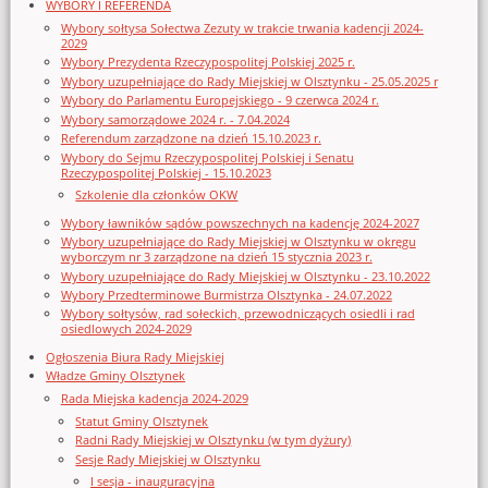
WYBORY I REFERENDA
Wybory sołtysa Sołectwa Zezuty w trakcie trwania kadencji 2024-
2029
Wybory Prezydenta Rzeczypospolitej Polskiej 2025 r.
Wybory uzupełniające do Rady Miejskiej w Olsztynku - 25.05.2025 r
Wybory do Parlamentu Europejskiego - 9 czerwca 2024 r.
Wybory samorządowe 2024 r. - 7.04.2024
Referendum zarządzone na dzień 15.10.2023 r.
Wybory do Sejmu Rzeczypospolitej Polskiej i Senatu
Rzeczypospolitej Polskiej - 15.10.2023
Szkolenie dla członków OKW
Wybory ławników sądów powszechnych na kadencję 2024-2027
Wybory uzupełniające do Rady Miejskiej w Olsztynku w okręgu
wyborczym nr 3 zarządzone na dzień 15 stycznia 2023 r.
Wybory uzupełniające do Rady Miejskiej w Olsztynku - 23.10.2022
Wybory Przedterminowe Burmistrza Olsztynka - 24.07.2022
Wybory sołtysów, rad sołeckich, przewodniczących osiedli i rad
osiedlowych 2024-2029
Ogłoszenia Biura Rady Miejskiej
Władze Gminy Olsztynek
Rada Miejska kadencja 2024-2029
Statut Gminy Olsztynek
Radni Rady Miejskiej w Olsztynku (w tym dyżury)
Sesje Rady Miejskiej w Olsztynku
I sesja - inauguracyjna