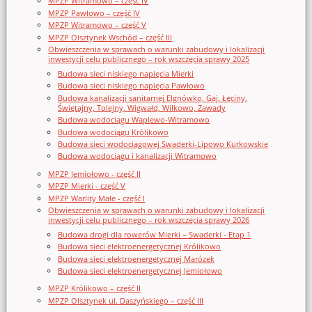
MPZP Witramowo – część IV
MPZP Pawłowo – część IV
MPZP Witramowo – część V
MPZP Olsztynek Wschód – część III
Obwieszczenia w sprawach o warunki zabudowy i lokalizacji
inwestycji celu publicznego – rok wszczęcia sprawy 2025
Budowa sieci niskiego napięcia Mierki
Budowa sieci niskiego napięcia Pawłowo
Budowa kanalizacji sanitarnej Elgnówko, Gaj, Łęciny,
Świętajny, Tolejny, Wigwałd, Wilkowo, Zawady
Budowa wodociągu Waplewo-Witramowo
Budowa wodociągu Królikowo
Budowa sieci wodociągowej Swaderki-Lipowo Kurkowskie
Budowa wodociągu i kanalizacji Witramowo
MPZP Jemiołowo - część II
MPZP Mierki - część V
MPZP Warlity Małe - część I
Obwieszczenia w sprawach o warunki zabudowy i lokalizacji
inwestycji celu publicznego – rok wszczęcia sprawy 2026
Budowa drogi dla rowerów Mierki – Swaderki - Etap 1
Budowa sieci elektroenergetycznej Królikowo
Budowa sieci elektroenergetycznej Marózek
Budowa sieci elektroenergetycznej Jemiołowo
MPZP Królikowo – część II
MPZP Olsztynek ul. Daszyńskiego – część III