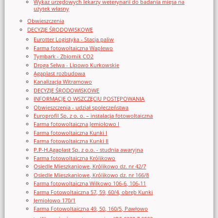
Wykaz urzędowych lekarzy weterynarii do badania mięsa na
użytek własny
Obwieszczenia
DECYZJE ŚRODOWISKOWE
Eurotter Logistyka - Stacja paliw
Farma fotowoltaiczna Waplewo
Tymbark - Zbiornik CO2
Droga Selwa - Lipowo Kurkowskie
Agaplast rozbudowa
Kanalizacja Witramowo
DECYZJE ŚRODOWISKOWE
INFORMACJE O WSZCZĘCIU POSTĘPOWANIA
Obwieszczenia - udział społeczeństwa
Europrofil Sp. z o. o. – instalacja fotowoltaiczna
Farma fotowoltaiczna Jemiołowo I
Farma fotowoltaiczna Kunki I
Farma fotowoltaiczna Kunki II
P.P-H.Agaplast Sp. z o.o. - studnia awaryjna
Farma fotowoltaiczna Królikowo
Osiedle Mieszkaniowe, Królikowo dz. nr 42/7
Osiedle Mieszkaniowe, Królikowo dz. nr 166/8
Farma fotowoltaiczna Wilkowo 106-6, 106-11
Farma Fotowoltaiczna 57, 59, 60/4, obręb Kunki
Jemiołowo 170/1
Farma Fotowoltaiczna 49, 50, 160/5, Pawłowo