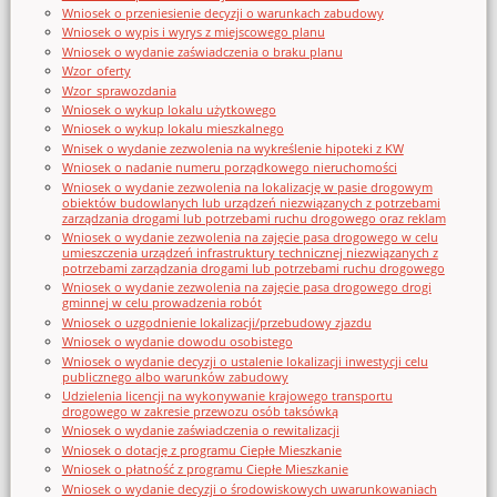
Wniosek o przeniesienie decyzji o warunkach zabudowy
Wniosek o wypis i wyrys z miejscowego planu
Wniosek o wydanie zaświadczenia o braku planu
Wzor_oferty
Wzor_sprawozdania
Wniosek o wykup lokalu użytkowego
Wniosek o wykup lokalu mieszkalnego
Wnisek o wydanie zezwolenia na wykreślenie hipoteki z KW
Wniosek o nadanie numeru porządkowego nieruchomości
Wniosek o wydanie zezwolenia na lokalizację w pasie drogowym
obiektów budowlanych lub urządzeń niezwiązanych z potrzebami
zarządzania drogami lub potrzebami ruchu drogowego oraz reklam
Wniosek o wydanie zezwolenia na zajęcie pasa drogowego w celu
umieszczenia urządzeń infrastruktury technicznej niezwiązanych z
potrzebami zarządzania drogami lub potrzebami ruchu drogowego
Wniosek o wydanie zezwolenia na zajęcie pasa drogowego drogi
gminnej w celu prowadzenia robót
Wniosek o uzgodnienie lokalizacji/przebudowy zjazdu
Wniosek o wydanie dowodu osobistego
Wniosek o wydanie decyzji o ustalenie lokalizacji inwestycji celu
publicznego albo warunków zabudowy
Udzielenia licencji na wykonywanie krajowego transportu
drogowego w zakresie przewozu osób taksówką
Wniosek o wydanie zaświadczenia o rewitalizacji
Wniosek o dotację z programu Ciepłe Mieszkanie
Wniosek o płatność z programu Ciepłe Mieszkanie
Wniosek o wydanie decyzji o środowiskowych uwarunkowaniach