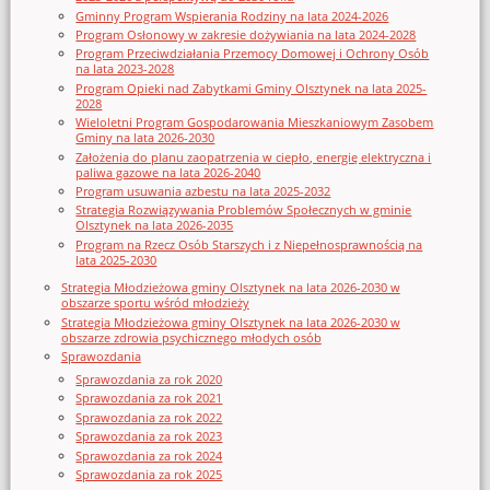
Gminny Program Wspierania Rodziny na lata 2024-2026
Program Osłonowy w zakresie dożywiania na lata 2024-2028
Program Przeciwdziałania Przemocy Domowej i Ochrony Osób
na lata 2023-2028
Program Opieki nad Zabytkami Gminy Olsztynek na lata 2025-
2028
Wieloletni Program Gospodarowania Mieszkaniowym Zasobem
Gminy na lata 2026-2030
Założenia do planu zaopatrzenia w ciepło, energię elektryczna i
paliwa gazowe na lata 2026-2040
Program usuwania azbestu na lata 2025-2032
Strategia Rozwiązywania Problemów Społecznych w gminie
Olsztynek na lata 2026-2035
Program na Rzecz Osób Starszych i z Niepełnosprawnością na
lata 2025-2030
Strategia Młodzieżowa gminy Olsztynek na lata 2026-2030 w
obszarze sportu wśród młodzieży
Strategia Młodzieżowa gminy Olsztynek na lata 2026-2030 w
obszarze zdrowia psychicznego młodych osób
Sprawozdania
Sprawozdania za rok 2020
Sprawozdania za rok 2021
Sprawozdania za rok 2022
Sprawozdania za rok 2023
Sprawozdania za rok 2024
Sprawozdania za rok 2025