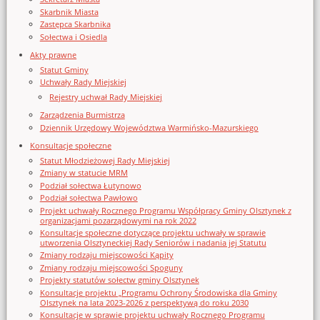
Skarbnik Miasta
Zastępca Skarbnika
Sołectwa i Osiedla
Akty prawne
Statut Gminy
Uchwały Rady Miejskiej
Rejestry uchwał Rady Miejskiej
Zarządzenia Burmistrza
Dziennik Urzędowy Województwa Warmińsko-Mazurskiego
Konsultacje społeczne
Statut Młodzieżowej Rady Miejskiej
Zmiany w statucie MRM
Podział sołectwa Łutynowo
Podział sołectwa Pawłowo
Projekt uchwały Rocznego Programu Współpracy Gminy Olsztynek z
organizacjami pozarządowymi na rok 2022
Konsultacje społeczne dotyczące projektu uchwały w sprawie
utworzenia Olsztyneckiej Rady Seniorów i nadania jej Statutu
Zmiany rodzaju miejscowości Kąpity
Zmiany rodzaju miejscowości Spoguny
Projekty statutów sołectw gminy Olsztynek
Konsultacje projektu „Programu Ochrony Środowiska dla Gminy
Olsztynek na lata 2023-2026 z perspektywą do roku 2030
Konsultacje w sprawie projektu uchwały Rocznego Programu