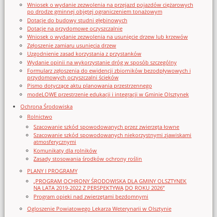
Wniosek o wydanie zezwolenia na przejazd pojazdów ciężarowych
po drodze gminnej objętej ograniczeniem tonażowym
Dotacje do budowy studni głębinowych
Dotacje na przydomowe oczyszczalnie
Wniosek o wydanie zezwolenia na usunięcie drzew lub krzewów
Zgłoszenie zamiaru usunięcia drzew
Uzgodnienie zasad korzystania z przystanków
Wydanie opinii na wykorzystanie dróg w sposób szczególny
Formularz zgłoszenia do ewidencji zbiorników bezodpływowych i
przydomowych oczyszczalni ścieków
Pismo dotyczące aktu planowania przestrzennego
modeLOWE przestrzenie edukacji i integracji w Gminie Olsztynek
Ochrona Środowiska
Rolnictwo
Szacowanie szkód spowodowanych przez zwierzęta łowne
Szacowanie szkód spowodowanych niekorzystnymi zjawiskami
atmosferycznymi
Komunikaty dla rolników
Zasady stosowania środków ochrony roślin
PLANY I PROGRAMY
„PROGRAM OCHRONY ŚRODOWISKA DLA GMINY OLSZTYNEK
NA LATA 2019-2022 Z PERSPEKTYWĄ DO ROKU 2026”
Program opieki nad zwierzętami bezdomnymi
Ogloszenie Powiatowego Lekarza Weterynarii w Olsztynie