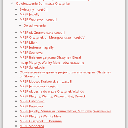
Obwieszczenia Burmistrza Olsztynka
Świętajny – część III
MPZP Jagiełły
MPZP Waplewo – czesc III
Do uchwalenia
MPZP ul. Grunwaldzka-czesc III
MPZP Olsztynek ul. Mrongowiusza – część V
MPZP Mierki
MPZP Jeziorna i Jagielly
MPZP Sosnowa
MPZP linia energetyczna Olsztynek-Biesal
mpzp Platyny, Warlity Małe - obwieszczenie
MPZP Świerkocin
Obwieszczenie w sprawie projektu zmiany mpzp m. Olsztynek
ul. Słoneczna
MPZP Lipowo Kurkowskie – czesc II
MPZP Jemiołowo – część II
MPZP ul. Leśna do węzła Olsztynek Wschód
MPZP Platyny, Warlity, Wigwałd, Gaj, Drwęck
MPZP Łutynowo
MPZP Pawłowo
MPZP Jagielly, Strazacka, Grunwaldzka, Mazurska, Warszawska
MPZP Platyny i Warlity Małe
MPZP Olsztynek ul. Poranna
MPZP Słoneczna