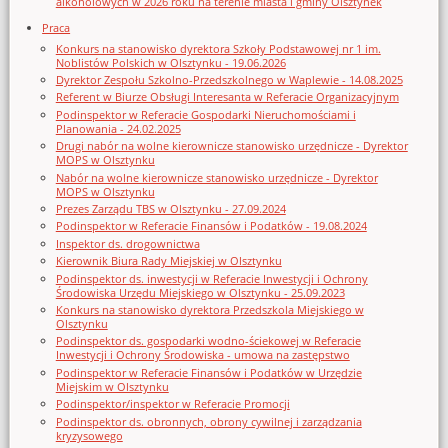
alkoholowych w 2026 roku na terenie miasta i gminy Olsztynek
Praca
Konkurs na stanowisko dyrektora Szkoły Podstawowej nr 1 im.
Noblistów Polskich w Olsztynku - 19.06.2026
Dyrektor Zespołu Szkolno-Przedszkolnego w Waplewie - 14.08.2025
Referent w Biurze Obsługi Interesanta w Referacie Organizacyjnym
Podinspektor w Referacie Gospodarki Nieruchomościami i
Planowania - 24.02.2025
Drugi nabór na wolne kierownicze stanowisko urzędnicze - Dyrektor
MOPS w Olsztynku
Nabór na wolne kierownicze stanowisko urzędnicze - Dyrektor
MOPS w Olsztynku
Prezes Zarządu TBS w Olsztynku - 27.09.2024
Podinspektor w Referacie Finansów i Podatków - 19.08.2024
Inspektor ds. drogownictwa
Kierownik Biura Rady Miejskiej w Olsztynku
Podinspektor ds. inwestycji w Referacie Inwestycji i Ochrony
Środowiska Urzędu Miejskiego w Olsztynku - 25.09.2023
Konkurs na stanowisko dyrektora Przedszkola Miejskiego w
Olsztynku
Podinspektor ds. gospodarki wodno-ściekowej w Referacie
Inwestycji i Ochrony Środowiska - umowa na zastępstwo
Podinspektor w Referacie Finansów i Podatków w Urzędzie
Miejskim w Olsztynku
Podinspektor/inspektor w Referacie Promocji
Podinspektor ds. obronnych, obrony cywilnej i zarządzania
kryzysowego