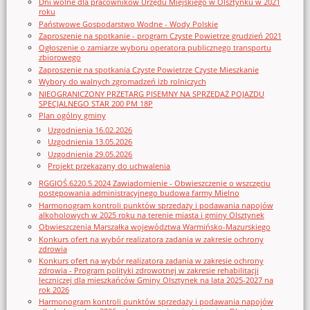
Dni wolne dla pracowników Urzędu Miejskiego w Olsztynku w 2021
roku
Państwowe Gospodarstwo Wodne - Wody Polskie
Zaproszenie na spotkanie - program Czyste Powietrze grudzień 2021
Ogłoszenie o zamiarze wyboru operatora publicznego transportu
zbiorowego
Zaproszenie na spotkania Czyste Powietrze Czyste Mieszkanie
Wybory do walnych zgromadzeń izb rolniczych
NIEOGRANICZONY PRZETARG PISEMNY NA SPRZEDAŻ POJAZDU
SPECJALNEGO STAR 200 PM 18P
Plan ogólny gminy
Uzgodnienia 16.02.2026
Uzgodnienia 13.05.2026
Uzgodnienia 29.05.2026
Projekt przekazany do uchwalenia
RGGIOŚ.6220.5.2024 Zawiadomienie - Obwieszczenie o wszczęciu
postępowania administracyjnego budowa farmy Mielno
Harmonogram kontroli punktów sprzedaży i podawania napojów
alkoholowych w 2025 roku na terenie miasta i gminy Olsztynek
Obwieszczenia Marszałka województwa Warmińsko-Mazurskiego
Konkurs ofert na wybór realizatora zadania w zakresie ochrony
zdrowia
Konkurs ofert na wybór realizatora zadania w zakresie ochrony
zdrowia - Program polityki zdrowotnej w zakresie rehabilitacji
leczniczej dla mieszkańców Gminy Olsztynek na lata 2025-2027 na
rok 2026
Harmonogram kontroli punktów sprzedaży i podawania napojów