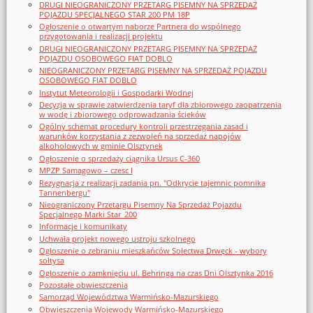
DRUGI NIEOGRANICZONY PRZETARG PISEMNY NA SPRZEDAŻ
POJAZDU SPECJALNEGO STAR 200 PM 18P
Ogłoszenie o otwartym naborze Partnera do wspólnego
przygotowania i realizacji projektu
DRUGI NIEOGRANICZONY PRZETARG PISEMNY NA SPRZEDAŻ
POJAZDU OSOBOWEGO FIAT DOBLO
NIEOGRANICZONY PRZETARG PISEMNY NA SPRZEDAŻ POJAZDU
OSOBOWEGO FIAT DOBLO
Instytut Meteorologii i Gospodarki Wodnej
Decyzja w sprawie zatwierdzenia taryf dla zbiorowego zaopatrzenia
w wodę i zbiorowego odprowadzania ścieków
Ogólny schemat procedury kontroli przestrzegania zasad i
warunków korzystania z zezwoleń na sprzedaż napojów
alkoholowych w gminie Olsztynek
Ogłoszenie o sprzedaży ciągnika Ursus C-360
MPZP Samagowo – czesc I
Rezygnacja z realizacji zadania pn. "Odkrycie tajemnic pomnika
Tannenbergu"
Nieograniczony Przetargu Pisemny Na Sprzedaż Pojazdu
Specjalnego Marki Star_200
Informacje i komunikaty
Uchwała projekt nowego ustroju szkolnego
Ogłoszenie o zebraniu mieszkańców Sołectwa Drwęck - wybory
sołtysa
Ogłoszenie o zamknięciu ul. Behringa na czas Dni Olsztynka 2016
Pozostałe obwieszczenia
Samorząd Województwa Warmińsko-Mazurskiego
Obwieszczenia Wojewody Warmińsko-Mazurskiego