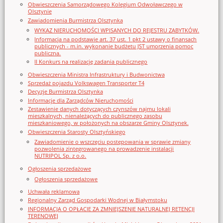
Obwieszczenia Samorządowego Kolegium Odwoławczego w
Olsztynie
Zawiadomienia Burmistrza Olsztynka
WYKAZ NIERUCHOMOŚCI WPISANYCH DO REJESTRU ZABYTKÓW.
Informacja na podstawie art. 37 ust. 1 pkt 2 ustawy o finansach
publicznych - m.in. wykonanie budżetu JST umorzenia pomoc
publiczna.
II Konkurs na realizację zadania publicznego
Obwieszczenia Ministra Infrastruktury i Budwonictwa
Sprzedaż pojazdu Volkswagen Transporter T4
Decyzje Burmistrza Olsztynka
Informacje dla Zarządców Nieruchomości
Zestawienie danych dotyczących czynszów najmu lokali
mieszkalnych, nienależących do publicznego zasobu
mieszkaniowego, w położonych na obszarze Gminy Olsztynek.
Obwieszczenia Starosty Olsztyńskiego
Zawiadomienie o wszczęciu postępowania w sprawie zmiany
pozwolenia zintegrowanego na prowadzenie instalacji
NUTRIPOL Sp. z o.o.
Ogłoszenia sprzedażowe
Ogłoszenia sprzedażowe
Uchwała reklamowa
Regionalny Zarząd Gospodarki Wodnej w Białymstoku
INFORMACJA O OPŁACIE ZA ZMNIEJSZENIE NATURALNEJ RETENCJI
TERENOWEJ