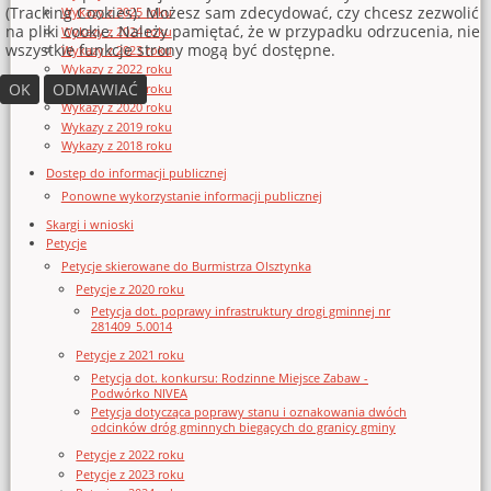
(Tracking Cookies). Możesz sam zdecydować, czy chcesz zezwolić
Wykazy z 2025 roku
na pliki cookie. Należy pamiętać, że w przypadku odrzucenia, nie
Wykazy z 2024 roku
wszystkie funkcje strony mogą być dostępne.
Wykazy z 2023 roku
Wykazy z 2022 roku
OK
ODMAWIAĆ
Wykazy z 2021 roku
Wykazy z 2020 roku
Wykazy z 2019 roku
Wykazy z 2018 roku
Dostęp do informacji publicznej
Ponowne wykorzystanie informacji publicznej
Skargi i wnioski
Petycje
Petycje skierowane do Burmistrza Olsztynka
Petycje z 2020 roku
Petycja dot. poprawy infrastruktury drogi gminnej nr
281409_5.0014
Petycje z 2021 roku
Petycja dot. konkursu: Rodzinne Miejsce Zabaw -
Podwórko NIVEA
Petycja dotycząca poprawy stanu i oznakowania dwóch
odcinków dróg gminnych biegących do granicy gminy
Petycje z 2022 roku
Petycje z 2023 roku