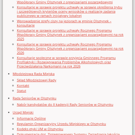
Współpracy Gminy Olsztynek z organizacjami pozarządowymi
Konsultacje w sprawie projektu uchwały w sprawie określenia trybu
i szczegółowych kryteriów oceny wniosków o realizację zadania
publicznego w ramach inicjatywy lokalnej
Wprowadzenie strefy ciszy na jeziorach w gminie Olsztynek –
konsultacje
Konsultacje w sprawie projektu uchwały Rocznego Programu
Współpracy Gminy Olsztynek z organizacjami pozarządowymi na rok
2025
Konsultacje w sprawie projektu uchwały Rocznego Programu
Współpracy Gminy Olsztynek z organizacjami pozarządowymi na rok
2026
Konsultacje społeczne w sprawie przyjęcia Gminnego Programu
Profilaktyki i Rozwiązywania Problemów Alkoholowych oraz
Przeciwdziałania Narkomanii na rok 2026
Młodzieżowa Rada Miejska
Skład Młodzieżowej Rady
Kontakt
Statut
Rada Seniorów w Olsztynku
Nabór kandydatów do II kadencji Rady Seniorów w Olsztynku
Urząd Miejski
Informacje Ogólne
Regulamin Organizacyjny Urzedu Miejskiego w Olsztynku
Kodeks etyki UM w Olsztynku
Dokumentacja dot. Zintegrowanego Systemu Zarządzania Jakością