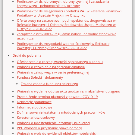
Podinspektor ds. obronnych, obrony cywilnej i zarządzania
kryzysowego - pełnomocnik ds. ochrony
Podinspektor ds. księgowości i podatku VAT w Referacie Finansów i
Podatków w Urzędzie Miejskim w Olsztynku
Oferta pracy na zastępstwo - podinspektor ds. drogownictwa w
Referacie Inwestycji i Ochrony Środowiska Urzędu Miejskiego w
Olsztynku - 26.07.2022
Zarządzenie nr 9/2009 - Regulamin naboru na wolne stanowiska
urzędnicze.
Podinspektor ds. gospodarki wodno–ściekowej w Referacie
Inwestycji i Ochrony Środowiska - 25.10.2022
Druki do pobrania
Oświadczenie o rocznej wartości sprzedanego alkoholu
Wniosek o zezwolenie na sprzedaz alkoholu
Wniosek o zakup węgla w cenie preferencyjnej
Fundusz Sołecki - dokumenty
Zmiana zadania funduszu sołeckiego
Wniosek o wydanie odpisu aktu urodzenia, małżeństwa lub zgonu
Przedłużenie terminu płatności z powodu COVID-19
Deklaracje podatkowe
Informacje podatkowe
Dofinansowanie kształcenia młodocianych pracowników
Kwestonariusz osobowy
Wniosek o udostępnienie informacji publicznej
PPF Wniosek o przyznanie prawa pomocy
Wniosek o wpis do ewidencji obiektów hotelarskich