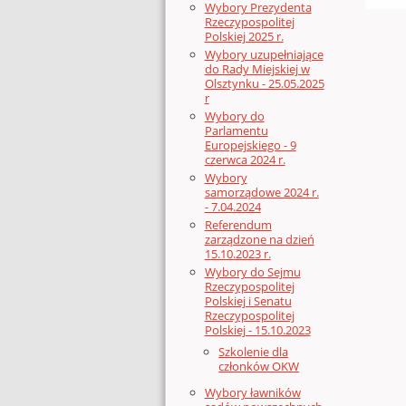
Wybory Prezydenta
Rzeczypospolitej
Polskiej 2025 r.
Wybory uzupełniające
do Rady Miejskiej w
Olsztynku - 25.05.2025
r
Wybory do
Parlamentu
Europejskiego - 9
czerwca 2024 r.
Wybory
samorządowe 2024 r.
- 7.04.2024
Referendum
zarządzone na dzień
15.10.2023 r.
Wybory do Sejmu
Rzeczypospolitej
Polskiej i Senatu
Rzeczypospolitej
Polskiej - 15.10.2023
Szkolenie dla
członków OKW
Wybory ławników