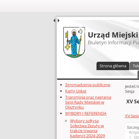
UDOSTĘPNIJ
Urząd Miejski
Biuletyn Informacji Pu
Menu główne
Strona główna
Tel
Dodatkowe zasoby (lewa kolumn
Zgromadzenia publiczne
Głównej 
Jesteś 
Karty Usług
Sesja
Transmisja oraz nagrania
XV S
Sesji Rady Miejskiej w
Olsztynku
WYBORY I REFERENDA
XV Sesj
Wybory sołtysa
Sołectwa Zezuty w
Szcze
trakcie trwania
Krzys
kadencji 2024-2029
Od