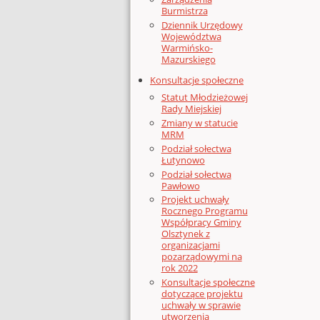
Burmistrza
Dziennik Urzędowy
Województwa
Warmińsko-
Mazurskiego
Konsultacje społeczne
Statut Młodzieżowej
Rady Miejskiej
Zmiany w statucie
MRM
Podział sołectwa
Łutynowo
Podział sołectwa
Pawłowo
Projekt uchwały
Rocznego Programu
Współpracy Gminy
Olsztynek z
organizacjami
pozarządowymi na
rok 2022
Konsultacje społeczne
dotyczące projektu
uchwały w sprawie
utworzenia