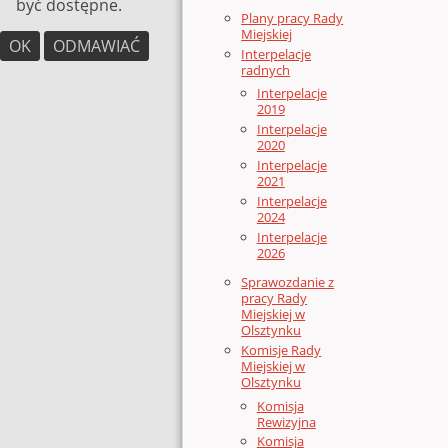
być dostępne.
Plany pracy Rady
Miejskiej
OK
ODMAWIAĆ
Interpelacje
radnych
Interpelacje
2019
Interpelacje
2020
Interpelacje
2021
Interpelacje
2024
Interpelacje
2026
Sprawozdanie z
pracy Rady
Miejskiej w
Olsztynku
Komisje Rady
Miejskiej w
Olsztynku
Komisja
Rewizyjna
Komisja