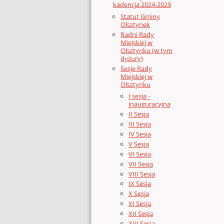
kadencja 2024-2029
Statut Gminy
Olsztynek
Radni Rady
Miejskiej w
Olsztynku (w tym
dyżury)
Sesje Rady
Miejskiej w
Olsztynku
I sesja -
inauguracyjna
II Sesja
III Sesja
IV Sesja
V Sesja
VI Sesja
VII Sesja
VIII Sesja
IX Sesja
X Sesja
XI Sesja
XII Sesja
XIII Sesja