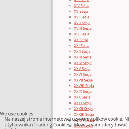
XIV Sesja
XV Sesja
XVI Sesja
XVII Sesja
XVIII Sesja
XIX Sesja
XX Sesja
XXI Sesja
XXII Sesja
XXIII Sesja
XXIV Sesja
XXV Sesja
XXVI Sesja
XXVII Sesja
XXVIII Sesja
XXIX Sesja
XXX Sesja
XXXI Sesja
XXXII Sesja
We use cookies
XXXIII Sesja
Na naszej stronie internetowej używamy plików cookie. N
XXXIV Sesja
użytkownika (Tracking Cookies). Możesz sam zdecydować, c
XXXV Sesja