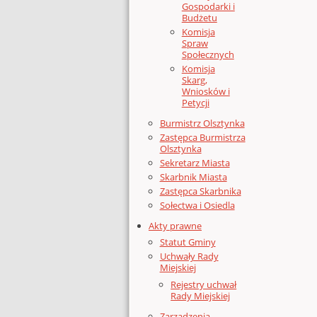
Gospodarki i
Budżetu
Komisja
Spraw
Społecznych
Komisja
Skarg,
Wniosków i
Petycji
Burmistrz Olsztynka
Zastępca Burmistrza
Olsztynka
Sekretarz Miasta
Skarbnik Miasta
Zastępca Skarbnika
Sołectwa i Osiedla
Akty prawne
Statut Gminy
Uchwały Rady
Miejskiej
Rejestry uchwał
Rady Miejskiej
Zarządzenia