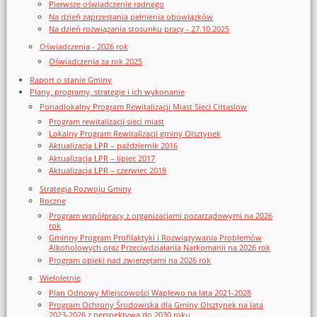
Pierwsze oświadczenie radnego
Na dzień zaprzestania pełnienia obowiązków
Na dzień rozwiązania stosunku pracy - 27.10.2025
Oświadczenia - 2026 rok
Oświadczenia za rok 2025
Raport o stanie Gminy
Plany, programy, strategie i ich wykonanie
Ponadlokalny Program Rewitalizacji Miast Sieci Cittaslow
Program rewitalizacji sieci miast
Lokalny Program Rewitalizacji gminy Olsztynek
Aktualizacja LPR – październik 2016
Aktualizacja LPR – lipiec 2017
Aktualizacja LPR – czerwiec 2018
Strategia Rozwoju Gminy
Roczne
Program współpracy z organizacjami pozarządowymi na 2026
rok
Gminny Program Profilaktyki i Rozwiązywania Problemów
Alkoholowych oraz Przeciwdziałania Narkomanii na 2026 rok
Program opieki nad zwierzętami na 2026 rok
Wieloletnie
Plan Odnowy Miejscowości Waplewo na lata 2021-2028
Program Ochrony Środowiska dla Gminy Olsztynek na lata
2023-2026 z perspektywą do 2030 roku