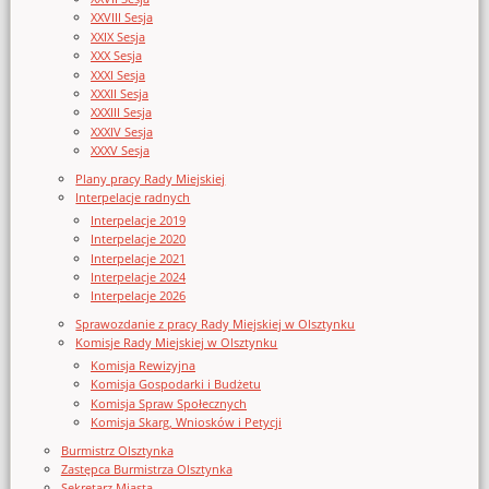
XXVIII Sesja
XXIX Sesja
XXX Sesja
XXXI Sesja
XXXII Sesja
XXXIII Sesja
XXXIV Sesja
XXXV Sesja
Plany pracy Rady Miejskiej
Interpelacje radnych
Interpelacje 2019
Interpelacje 2020
Interpelacje 2021
Interpelacje 2024
Interpelacje 2026
Sprawozdanie z pracy Rady Miejskiej w Olsztynku
Komisje Rady Miejskiej w Olsztynku
Komisja Rewizyjna
Komisja Gospodarki i Budżetu
Komisja Spraw Społecznych
Komisja Skarg, Wniosków i Petycji
Burmistrz Olsztynka
Zastępca Burmistrza Olsztynka
Sekretarz Miasta