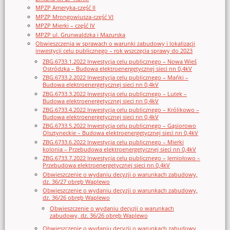
MPZP Ameryka-część II
MPZP Mrongowiusza-część VI
MPZP Mierki – część IV
MPZP ul. Grunwaldzka i Mazurska
Obwieszczenia w sprawach o warunki zabudowy i lokalizacji
inwestycji celu publicznego – rok wszczęcia sprawy do 2023
ZBG.6733.1.2022 Inwestycja celu publicznego – Nowa Wieś
Ostródzka – Budowa elektroenergetycznej sieci nn 0,4kV
ZBG.6733.2.2022 Inwestycja celu publicznego – Mańki –
Budowa elektroenergetycznej sieci nn 0,4kV
ZBG.6733.3.2022 Inwestycja celu publicznego – Lutek –
Budowa elektroenergetycznej sieci nn 0,4kV
ZBG.6733.4.2022 Inwestycja celu publicznego – Królikowo –
Budowa elektroenergetycznej sieci nn 0,4kV
ZBG.6733.5.2022 Inwestycja celu publicznego – Gąsiorowo
Olsztyneckie – Budowa elektroenergetycznej sieci nn 0,4kV
ZBG.6733.6.2022 Inwestycja celu publicznego – Mierki
kolonia – Przebudowa elektroenergetycznej sieci nn 0,4kV
ZBG.6733.7.2022 Inwestycja celu publicznego – Jemiołowo –
Przebudowa elektroenergetycznej sieci nn 0,4kV
Obwieszczenie o wydaniu decyzji o warunkach zabudowy,
dz. 36/27 obręb Waplewo
Obwieszczenie o wydaniu decyzji o warunkach zabudowy,
dz. 36/26 obręb Waplewo
Obwieszczenie o wydaniu decyzji o warunkach
zabudowy, dz. 36/26 obręb Waplewo
Obwieszczenie o wydaniu decyzji o warunkach zabudowy,