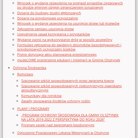
Wniosek o wydanie zezwolenia na przejazd pojazdów ciężarowych
po drodze gminnej objętej ograniczeniem tonażowym
Dotacje do budowy studni głębinowych
Dotacje na przydomowe oczyszczalnie
Wniosek o wydanie zezwolenia na usunięcie drzew lub krzewów
Zgłoszenie zamiaru usunięcia drzew
Uzgodnienie zasad korzystania z przystanków
Wydanie opinii na wykorzystanie dróg w sposób szczególny
Formularz zgłoszenia do ewidencji zbiorników bezodpływowych i
przydomowych oczyszczalni ścieków
Pismo dotyczące aktu planowania przestrzennego
modeLOWE przestrzenie edukacji i integracji w Gminie Olsztynek
Ochrona Środowiska
Rolnictwo
Szacowanie szkód spowodowanych przez zwierzęta łowne
Szacowanie szkód spowodowanych niekorzystnymi zjawiskami
atmosferycznymi
Komunikaty dla rolników
Zasady stosowania środków ochrony roślin
PLANY I PROGRAMY
„PROGRAM OCHRONY ŚRODOWISKA DLA GMINY OLSZTYNEK
NA LATA 2019-2022 Z PERSPEKTYWĄ DO ROKU 2026”
Program opieki nad zwierzętami bezdomnymi
Ogloszenie Powiatowego Lekarza Weterynarii w Olsztynie