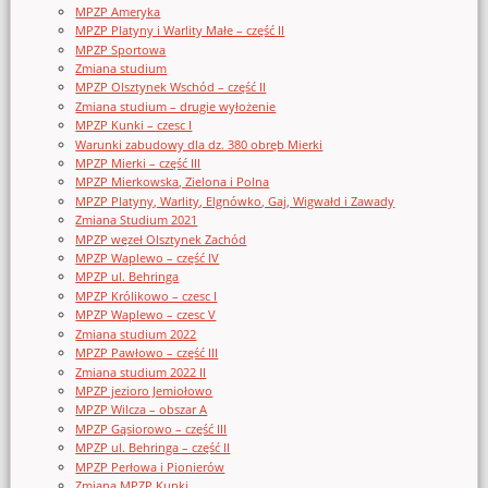
MPZP Ameryka
MPZP Platyny i Warlity Małe – część II
MPZP Sportowa
Zmiana studium
MPZP Olsztynek Wschód – część II
Zmiana studium – drugie wyłożenie
MPZP Kunki – czesc I
Warunki zabudowy dla dz. 380 obręb Mierki
MPZP Mierki – część III
MPZP Mierkowska, Zielona i Polna
MPZP Platyny, Warlity, Elgnówko, Gaj, Wigwałd i Zawady
Zmiana Studium 2021
MPZP węzeł Olsztynek Zachód
MPZP Waplewo – część IV
MPZP ul. Behringa
MPZP Królikowo – czesc I
MPZP Waplewo – czesc V
Zmiana studium 2022
MPZP Pawłowo – część III
Zmiana studium 2022 II
MPZP jezioro Jemiołowo
MPZP Wilcza – obszar A
MPZP Gąsiorowo – część III
MPZP ul. Behringa – część II
MPZP Perłowa i Pionierów
Zmiana MPZP Kunki