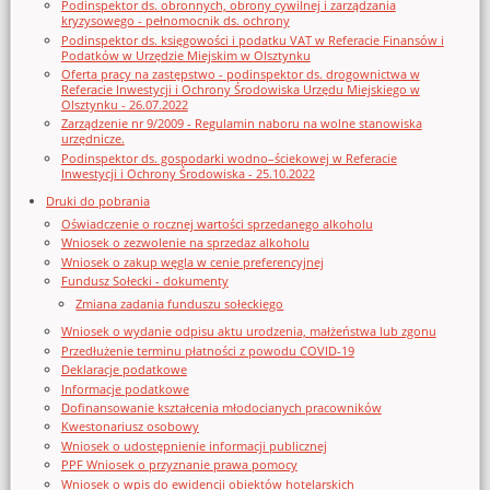
Podinspektor ds. obronnych, obrony cywilnej i zarządzania
kryzysowego - pełnomocnik ds. ochrony
Podinspektor ds. księgowości i podatku VAT w Referacie Finansów i
Podatków w Urzędzie Miejskim w Olsztynku
Oferta pracy na zastępstwo - podinspektor ds. drogownictwa w
Referacie Inwestycji i Ochrony Środowiska Urzędu Miejskiego w
Olsztynku - 26.07.2022
Zarządzenie nr 9/2009 - Regulamin naboru na wolne stanowiska
urzędnicze.
Podinspektor ds. gospodarki wodno–ściekowej w Referacie
Inwestycji i Ochrony Środowiska - 25.10.2022
Druki do pobrania
Oświadczenie o rocznej wartości sprzedanego alkoholu
Wniosek o zezwolenie na sprzedaz alkoholu
Wniosek o zakup węgla w cenie preferencyjnej
Fundusz Sołecki - dokumenty
Zmiana zadania funduszu sołeckiego
Wniosek o wydanie odpisu aktu urodzenia, małżeństwa lub zgonu
Przedłużenie terminu płatności z powodu COVID-19
Deklaracje podatkowe
Informacje podatkowe
Dofinansowanie kształcenia młodocianych pracowników
Kwestonariusz osobowy
Wniosek o udostępnienie informacji publicznej
PPF Wniosek o przyznanie prawa pomocy
Wniosek o wpis do ewidencji obiektów hotelarskich