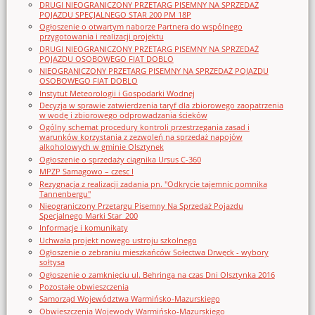
DRUGI NIEOGRANICZONY PRZETARG PISEMNY NA SPRZEDAŻ
POJAZDU SPECJALNEGO STAR 200 PM 18P
Ogłoszenie o otwartym naborze Partnera do wspólnego
przygotowania i realizacji projektu
DRUGI NIEOGRANICZONY PRZETARG PISEMNY NA SPRZEDAŻ
POJAZDU OSOBOWEGO FIAT DOBLO
NIEOGRANICZONY PRZETARG PISEMNY NA SPRZEDAŻ POJAZDU
OSOBOWEGO FIAT DOBLO
Instytut Meteorologii i Gospodarki Wodnej
Decyzja w sprawie zatwierdzenia taryf dla zbiorowego zaopatrzenia
w wodę i zbiorowego odprowadzania ścieków
Ogólny schemat procedury kontroli przestrzegania zasad i
warunków korzystania z zezwoleń na sprzedaż napojów
alkoholowych w gminie Olsztynek
Ogłoszenie o sprzedaży ciągnika Ursus C-360
MPZP Samagowo – czesc I
Rezygnacja z realizacji zadania pn. "Odkrycie tajemnic pomnika
Tannenbergu"
Nieograniczony Przetargu Pisemny Na Sprzedaż Pojazdu
Specjalnego Marki Star_200
Informacje i komunikaty
Uchwała projekt nowego ustroju szkolnego
Ogłoszenie o zebraniu mieszkańców Sołectwa Drwęck - wybory
sołtysa
Ogłoszenie o zamknięciu ul. Behringa na czas Dni Olsztynka 2016
Pozostałe obwieszczenia
Samorząd Województwa Warmińsko-Mazurskiego
Obwieszczenia Wojewody Warmińsko-Mazurskiego