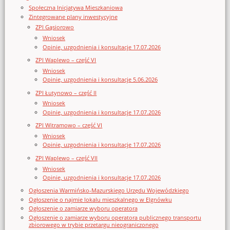
Społeczna Inicjatywa Mieszkaniowa
Zintegrowane plany inwestycyjne
ZPI Gąsiorowo
Wniosek
Opinie, uzgodnienia i konsultacje 17.07.2026
ZPI Waplewo – część VI
Wniosek
Opinie, uzgodnienia i konsultacje 5.06.2026
ZPI Łutynowo – część II
Wniosek
Opinie, uzgodnienia i konsultacje 17.07.2026
ZPI Witramowo – część VI
Wniosek
Opinie, uzgodnienia i konsultacje 17.07.2026
ZPI Waplewo – część VII
Wniosek
Opinie, uzgodnienia i konsultacje 17.07.2026
Ogłoszenia Warmińsko-Mazurskiego Urzędu Wojewódzkiego
Ogłoszenie o najmie lokalu mieszkalnego w Elgnówku
Ogłoszenie o zamiarze wyboru operatora
Ogłoszenie o zamiarze wyboru operatora publicznego transportu
zbiorowego w trybie przetargu nieograniczonego