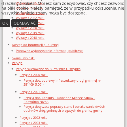
(Tracking Cookies). Możesz sam zdecydować, czy chcesz zezwolić
Wykazy z 2025 roku
na pliki cookie. Należy pamiętać, że w przypadku odrzucenia, nie
Wykazy z 2024 roku
wszystkie funkcje strony mogą być dostępne.
Wykazy z 2023 roku
Wykazy z 2022 roku
OK
ODMAWIAĆ
Wykazy z 2021 roku
Wykazy z 2020 roku
Wykazy z 2019 roku
Wykazy z 2018 roku
Dostęp do informacji publicznej
Ponowne wykorzystanie informacji publicznej
Skargi i wnioski
Petycje
Petycje skierowane do Burmistrza Olsztynka
Petycje z 2020 roku
Petycja dot. poprawy infrastruktury drogi gminnej nr
281409_5.0014
Petycje z 2021 roku
Petycja dot. konkursu: Rodzinne Miejsce Zabaw -
Podwórko NIVEA
Petycja dotycząca poprawy stanu i oznakowania dwóch
odcinków dróg gminnych biegących do granicy gminy
Petycje z 2022 roku
Petycje z 2023 roku