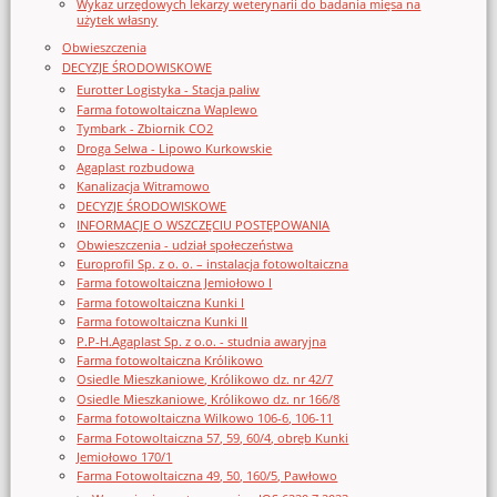
Wykaz urzędowych lekarzy weterynarii do badania mięsa na
użytek własny
Obwieszczenia
DECYZJE ŚRODOWISKOWE
Eurotter Logistyka - Stacja paliw
Farma fotowoltaiczna Waplewo
Tymbark - Zbiornik CO2
Droga Selwa - Lipowo Kurkowskie
Agaplast rozbudowa
Kanalizacja Witramowo
DECYZJE ŚRODOWISKOWE
INFORMACJE O WSZCZĘCIU POSTĘPOWANIA
Obwieszczenia - udział społeczeństwa
Europrofil Sp. z o. o. – instalacja fotowoltaiczna
Farma fotowoltaiczna Jemiołowo I
Farma fotowoltaiczna Kunki I
Farma fotowoltaiczna Kunki II
P.P-H.Agaplast Sp. z o.o. - studnia awaryjna
Farma fotowoltaiczna Królikowo
Osiedle Mieszkaniowe, Królikowo dz. nr 42/7
Osiedle Mieszkaniowe, Królikowo dz. nr 166/8
Farma fotowoltaiczna Wilkowo 106-6, 106-11
Farma Fotowoltaiczna 57, 59, 60/4, obręb Kunki
Jemiołowo 170/1
Farma Fotowoltaiczna 49, 50, 160/5, Pawłowo