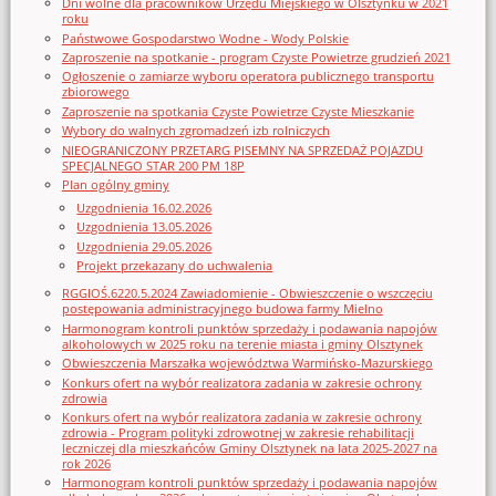
Dni wolne dla pracowników Urzędu Miejskiego w Olsztynku w 2021
roku
Państwowe Gospodarstwo Wodne - Wody Polskie
Zaproszenie na spotkanie - program Czyste Powietrze grudzień 2021
Ogłoszenie o zamiarze wyboru operatora publicznego transportu
zbiorowego
Zaproszenie na spotkania Czyste Powietrze Czyste Mieszkanie
Wybory do walnych zgromadzeń izb rolniczych
NIEOGRANICZONY PRZETARG PISEMNY NA SPRZEDAŻ POJAZDU
SPECJALNEGO STAR 200 PM 18P
Plan ogólny gminy
Uzgodnienia 16.02.2026
Uzgodnienia 13.05.2026
Uzgodnienia 29.05.2026
Projekt przekazany do uchwalenia
RGGIOŚ.6220.5.2024 Zawiadomienie - Obwieszczenie o wszczęciu
postępowania administracyjnego budowa farmy Mielno
Harmonogram kontroli punktów sprzedaży i podawania napojów
alkoholowych w 2025 roku na terenie miasta i gminy Olsztynek
Obwieszczenia Marszałka województwa Warmińsko-Mazurskiego
Konkurs ofert na wybór realizatora zadania w zakresie ochrony
zdrowia
Konkurs ofert na wybór realizatora zadania w zakresie ochrony
zdrowia - Program polityki zdrowotnej w zakresie rehabilitacji
leczniczej dla mieszkańców Gminy Olsztynek na lata 2025-2027 na
rok 2026
Harmonogram kontroli punktów sprzedaży i podawania napojów