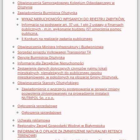
Obwieszczenia Samorządowego Kolegium Odwoławczego w
Olsztynie
Zawiadomienia Burmistrza Olsztynka
WYKAZ NIERUCHOMOŚCI WPISANYCH DO REJESTRU ZABYTKÓW.
Informacja na podstawie art. 37 ust. 1 pkt 2 ustawy o finansach
publicznych - m.in. wykonanie budżetu JST umorzenia pomoc
publiczna.
II Konkurs na realizację zadania publicznego
Obwieszczenia Ministra Infrastruktury i Budwonictwa
Sprzedaż pojazdu Volkswagen Transporter T4
Decyzje Burmistrza Olsztynka
Informacje dla Zarządców Nieruchomości
Zestawienie danych dotyczących czynszów najmu lokali
mieszkalnych, nienależących do publicznego zasobu
mieszkaniowego, w położonych na obszarze Gminy Olsztynek.
Obwieszczenia Starosty Olsztyńskiego
Zawiadomienie o wszczęciu postępowania w sprawie zmiany
pozwolenia zintegrowanego na prowadzenie instalacji
NUTRIPOL Sp. z o.o.
Ogłoszenia sprzedażowe
Ogłoszenia sprzedażowe
Uchwała reklamowa
Regionalny Zarząd Gospodarki Wodnej w Białymstoku
INFORMACJA O OPŁACIE ZA ZMNIEJSZENIE NATURALNEJ RETENCJI
TERENOWEJ