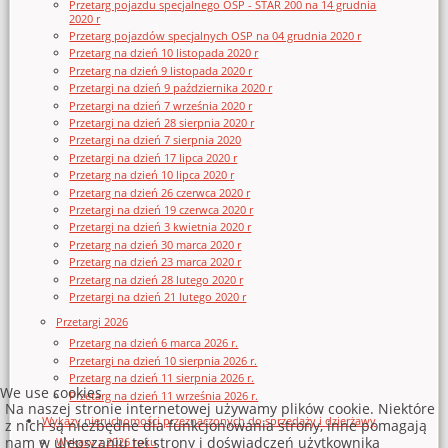
Przetarg pojazdu specjalnego OSP - STAR 200 na 14 grudnia
2020 r
Przetarg pojazdów specjalnych OSP na 04 grudnia 2020 r
Przetarg na dzień 10 listopada 2020 r
Przetarg na dzień 9 listopada 2020 r
Przetargi na dzień 9 października 2020 r
Przetargi na dzień 7 września 2020 r
Przetargi na dzień 28 sierpnia 2020 r
Przetargi na dzień 7 sierpnia 2020
Przetargi na dzień 17 lipca 2020 r
Przetarg na dzień 10 lipca 2020 r
Przetarg na dzień 26 czerwca 2020 r
Przetargi na dzień 19 czerwca 2020 r
Przetargi na dzień 3 kwietnia 2020 r
Przetarg na dzień 30 marca 2020 r
Przetarg na dzień 23 marca 2020 r
Przetarg na dzień 28 lutego 2020 r
Przetargi na dzień 21 lutego 2020 r
Przetargi 2026
Przetarg na dzień 6 marca 2026 r.
Przetargi na dzień 10 sierpnia 2026 r.
Przetarg na dzień 11 sierpnia 2026 r.
We use cookies
Przetarg na dzień 11 września 2026 r.
Na naszej stronie internetowej używamy plików cookie. Niektóre
Wykazy nieruchomości przeznaczonych do sprzedaży i dzierżawy
z nich są niezbędne dla funkcjonowania strony, inne pomagają
nam w ulepszaniu tej strony i doświadczeń użytkownika
Wykazy z 2026 roku