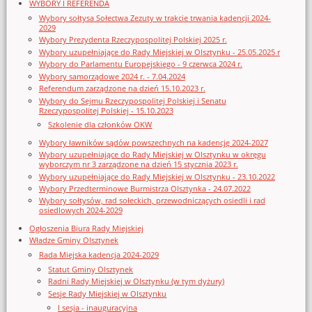
WYBORY I REFERENDA
Wybory sołtysa Sołectwa Zezuty w trakcie trwania kadencji 2024-
2029
Wybory Prezydenta Rzeczypospolitej Polskiej 2025 r.
Wybory uzupełniające do Rady Miejskiej w Olsztynku - 25.05.2025 r
Wybory do Parlamentu Europejskiego - 9 czerwca 2024 r.
Wybory samorządowe 2024 r. - 7.04.2024
Referendum zarządzone na dzień 15.10.2023 r.
Wybory do Sejmu Rzeczypospolitej Polskiej i Senatu
Rzeczypospolitej Polskiej - 15.10.2023
Szkolenie dla członków OKW
Wybory ławników sądów powszechnych na kadencję 2024-2027
Wybory uzupełniające do Rady Miejskiej w Olsztynku w okręgu
wyborczym nr 3 zarządzone na dzień 15 stycznia 2023 r.
Wybory uzupełniające do Rady Miejskiej w Olsztynku - 23.10.2022
Wybory Przedterminowe Burmistrza Olsztynka - 24.07.2022
Wybory sołtysów, rad sołeckich, przewodniczących osiedli i rad
osiedlowych 2024-2029
Ogłoszenia Biura Rady Miejskiej
Władze Gminy Olsztynek
Rada Miejska kadencja 2024-2029
Statut Gminy Olsztynek
Radni Rady Miejskiej w Olsztynku (w tym dyżury)
Sesje Rady Miejskiej w Olsztynku
I sesja - inauguracyjna