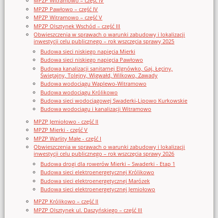
MPZP Witramowo – część IV
MPZP Pawłowo – część IV
MPZP Witramowo – część V
MPZP Olsztynek Wschód – część III
Obwieszczenia w sprawach o warunki zabudowy i lokalizacji
inwestycji celu publicznego – rok wszczęcia sprawy 2025
Budowa sieci niskiego napięcia Mierki
Budowa sieci niskiego napięcia Pawłowo
Budowa kanalizacji sanitarnej Elgnówko, Gaj, Łęciny,
Świętajny, Tolejny, Wigwałd, Wilkowo, Zawady
Budowa wodociągu Waplewo-Witramowo
Budowa wodociągu Królikowo
Budowa sieci wodociągowej Swaderki-Lipowo Kurkowskie
Budowa wodociągu i kanalizacji Witramowo
MPZP Jemiołowo - część II
MPZP Mierki - część V
MPZP Warlity Małe - część I
Obwieszczenia w sprawach o warunki zabudowy i lokalizacji
inwestycji celu publicznego – rok wszczęcia sprawy 2026
Budowa drogi dla rowerów Mierki – Swaderki - Etap 1
Budowa sieci elektroenergetycznej Królikowo
Budowa sieci elektroenergetycznej Marózek
Budowa sieci elektroenergetycznej Jemiołowo
MPZP Królikowo – część II
MPZP Olsztynek ul. Daszyńskiego – część III