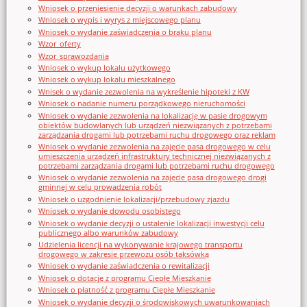
Wniosek o przeniesienie decyzji o warunkach zabudowy
Wniosek o wypis i wyrys z miejscowego planu
Wniosek o wydanie zaświadczenia o braku planu
Wzor_oferty
Wzor_sprawozdania
Wniosek o wykup lokalu użytkowego
Wniosek o wykup lokalu mieszkalnego
Wnisek o wydanie zezwolenia na wykreślenie hipoteki z KW
Wniosek o nadanie numeru porządkowego nieruchomości
Wniosek o wydanie zezwolenia na lokalizację w pasie drogowym
obiektów budowlanych lub urządzeń niezwiązanych z potrzebami
zarządzania drogami lub potrzebami ruchu drogowego oraz reklam
Wniosek o wydanie zezwolenia na zajęcie pasa drogowego w celu
umieszczenia urządzeń infrastruktury technicznej niezwiązanych z
potrzebami zarządzania drogami lub potrzebami ruchu drogowego
Wniosek o wydanie zezwolenia na zajęcie pasa drogowego drogi
gminnej w celu prowadzenia robót
Wniosek o uzgodnienie lokalizacji/przebudowy zjazdu
Wniosek o wydanie dowodu osobistego
Wniosek o wydanie decyzji o ustalenie lokalizacji inwestycji celu
publicznego albo warunków zabudowy
Udzielenia licencji na wykonywanie krajowego transportu
drogowego w zakresie przewozu osób taksówką
Wniosek o wydanie zaświadczenia o rewitalizacji
Wniosek o dotację z programu Ciepłe Mieszkanie
Wniosek o płatność z programu Ciepłe Mieszkanie
Wniosek o wydanie decyzji o środowiskowych uwarunkowaniach