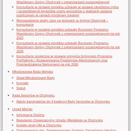
Współpracy Gminy Olsztynek z organizacjami pozarządowymi
Konsultacje w sprawie projektu uchwały w sprawie określenia trybu
i szczegółowych kryteriów oceny wniosków o realizację zadania
publicznego w ramach inicjatywy lokalnej
Wprowadzenie strefy ciszy na jeziorach w gminie Olsztynek –
konsultacje
Konsultacje w sprawie projektu uchwały Rocznego Programu
Współpracy Gminy Olsztynek z organizacjami pozarządowymi na rok
2025
Konsultacje w sprawie projektu uchwały Rocznego Programu
Współpracy Gminy Olsztynek z organizacjami pozarządowymi na rok
2026
Konsultacje społeczne w sprawie przyjęcia Gminnego Programu
Profilaktyki i Rozwiązywania Problemów Alkoholowych oraz
Przeciwdziałania Narkomanii na rok 2026
Młodzieżowa Rada Miejska
Skład Młodzieżowej Rady
Kontakt
Statut
Rada Seniorów w Olsztynku
Nabór kandydatów do II kadencji Rady Seniorów w Olsztynku
Urząd Miejski
Informacje Ogólne
Regulamin Organizacyjny Urzedu Miejskiego w Olsztynku
Kodeks etyki UM w Olsztynku
Dokumentacja dot. Zintegrowanego Systemu Zarządzania Jakością