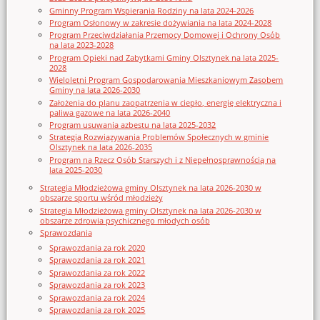
Gminny Program Wspierania Rodziny na lata 2024-2026
Program Osłonowy w zakresie dożywiania na lata 2024-2028
Program Przeciwdziałania Przemocy Domowej i Ochrony Osób
na lata 2023-2028
Program Opieki nad Zabytkami Gminy Olsztynek na lata 2025-
2028
Wieloletni Program Gospodarowania Mieszkaniowym Zasobem
Gminy na lata 2026-2030
Założenia do planu zaopatrzenia w ciepło, energię elektryczna i
paliwa gazowe na lata 2026-2040
Program usuwania azbestu na lata 2025-2032
Strategia Rozwiązywania Problemów Społecznych w gminie
Olsztynek na lata 2026-2035
Program na Rzecz Osób Starszych i z Niepełnosprawnością na
lata 2025-2030
Strategia Młodzieżowa gminy Olsztynek na lata 2026-2030 w
obszarze sportu wśród młodzieży
Strategia Młodzieżowa gminy Olsztynek na lata 2026-2030 w
obszarze zdrowia psychicznego młodych osób
Sprawozdania
Sprawozdania za rok 2020
Sprawozdania za rok 2021
Sprawozdania za rok 2022
Sprawozdania za rok 2023
Sprawozdania za rok 2024
Sprawozdania za rok 2025