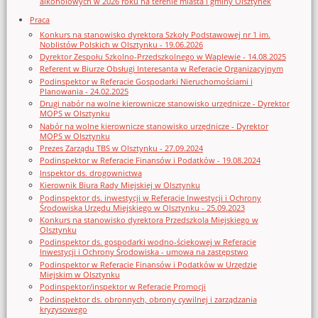
alkoholowych w 2026 roku na terenie miasta i gminy Olsztynek
Praca
Konkurs na stanowisko dyrektora Szkoły Podstawowej nr 1 im.
Noblistów Polskich w Olsztynku - 19.06.2026
Dyrektor Zespołu Szkolno-Przedszkolnego w Waplewie - 14.08.2025
Referent w Biurze Obsługi Interesanta w Referacie Organizacyjnym
Podinspektor w Referacie Gospodarki Nieruchomościami i
Planowania - 24.02.2025
Drugi nabór na wolne kierownicze stanowisko urzędnicze - Dyrektor
MOPS w Olsztynku
Nabór na wolne kierownicze stanowisko urzędnicze - Dyrektor
MOPS w Olsztynku
Prezes Zarządu TBS w Olsztynku - 27.09.2024
Podinspektor w Referacie Finansów i Podatków - 19.08.2024
Inspektor ds. drogownictwa
Kierownik Biura Rady Miejskiej w Olsztynku
Podinspektor ds. inwestycji w Referacie Inwestycji i Ochrony
Środowiska Urzędu Miejskiego w Olsztynku - 25.09.2023
Konkurs na stanowisko dyrektora Przedszkola Miejskiego w
Olsztynku
Podinspektor ds. gospodarki wodno-ściekowej w Referacie
Inwestycji i Ochrony Środowiska - umowa na zastępstwo
Podinspektor w Referacie Finansów i Podatków w Urzędzie
Miejskim w Olsztynku
Podinspektor/inspektor w Referacie Promocji
Podinspektor ds. obronnych, obrony cywilnej i zarządzania
kryzysowego