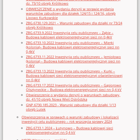
dz. 73/10 obręb Królikowo
OBWIESZCZENIE o wydaniu decyzji w sprawie wydania
warunków zabudowy dla działek 124/15 i 124/16, obręb
Lipowo Kurkowskie
ZBG.6730.129.2021 – Warunki zabudowy dla działki nr 73/24
obręb Królikowo
ZBG.6733.9.2022 Inwestycja celu publicznego – Ząbie –
Budowa kablowej elektroenergetycznej sieci nn 0,4kV
ZBG.6733.10.2022 Inwestycja celu publicznego – Mierki
(kolonia)– Budowa kablowej elektroenergetycznej sieci nn
0,4kV
ZBG.6733.11.2022 Inwestycja celu publicznego – Jemiołowo
(kolonia) – Budowa kablowej elektroenergetycznej sieci nn
0,4kV
ZBG.6733.13.2022 Inwestycja celu publicznego – Kurki –
Budowa kablowej sieci elektroenergetycznej oświetleniowej
nn 0,4kV
ZBG.6733.17.2022 Inwestycja celu publicznego – Gąsiorowo
Olsztyneckie – Budowa elektroenergetycznej sieci nn 0,4 kV
Obwieszczenie o wydaniu decyzji o warunkach zabudowy,
dz. 41/10 obręb Nowa Wieś Ostródzka
GNP.6730.185.2023 - Warunki zabudowy dla działki 1/13
obręb Lutek
Obwieszczenia w sprawach o warunki zabudowy i lokalizacji
inwestycji celu publicznego – rok wszczęcia sprawy 2024
ZBG.6733.1.2024 – Łutynowo – Budowa kablowej sieci
elektroenergetycznej nn 0,4 kV