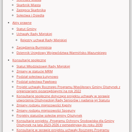
Skarbnik Miasta
Zastępca Skarbnika
Sołectwa i Osiedla
Akty prawne
Statut Gminy
Uchwały Rady Miejskiej
Rejestry uchwał Rady Miejskiej
Zarządzenia Burmistrza
Dziennik Urzędowy Województwa Warmińsko-Mazurskiego
Konsultacje społeczne
Statut Młodzieżowej Rady Miejskiej
Zmiany w statucie MRM
Podział sołectwa Łutynowo
Podział sołectwa Pawłowo
Projekt uchwały Rocznego Programu Współpracy Gminy Olsztynek z
organizacjami pozarządowymi na rok 2022
Konsultacje społeczne dotyczące projektu uchwały w sprawie
utworzenia Olsztyneckiej Rady Seniorów i nadania jej Statutu
Zmiany rodzaju miejscowości Kąpity
Zmiany rodzaju miejscowości Spoguny
Projekty statutów sołectw gminy Olsztynek
Konsultacje projektu „Programu Ochrony Środowiska dla Gminy
Olsztynek na lata 2023-2026 z perspektywą do roku 2030
Konsultacje w sprawie projektu uchwały Rocznego Programu