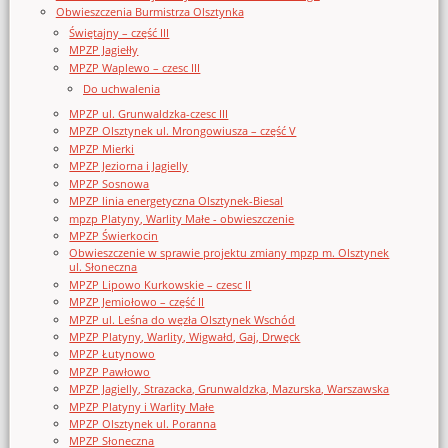
Obwieszczenia Burmistrza Olsztynka
Świętajny – część III
MPZP Jagiełły
MPZP Waplewo – czesc III
Do uchwalenia
MPZP ul. Grunwaldzka-czesc III
MPZP Olsztynek ul. Mrongowiusza – część V
MPZP Mierki
MPZP Jeziorna i Jagielly
MPZP Sosnowa
MPZP linia energetyczna Olsztynek-Biesal
mpzp Platyny, Warlity Małe - obwieszczenie
MPZP Świerkocin
Obwieszczenie w sprawie projektu zmiany mpzp m. Olsztynek
ul. Słoneczna
MPZP Lipowo Kurkowskie – czesc II
MPZP Jemiołowo – część II
MPZP ul. Leśna do węzła Olsztynek Wschód
MPZP Platyny, Warlity, Wigwałd, Gaj, Drwęck
MPZP Łutynowo
MPZP Pawłowo
MPZP Jagielly, Strazacka, Grunwaldzka, Mazurska, Warszawska
MPZP Platyny i Warlity Małe
MPZP Olsztynek ul. Poranna
MPZP Słoneczna