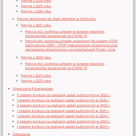
Petycje z 2024 roku
Petycje z 2025 roku
Petycje z 2026 roku
Petycje skierowane do Rady Miejskiej w Olsztynku
Petycje z 2021 roku
Petycja dot. podjęcia uchwały w sprawie gwarancji
producentów szczepionek na COVID-19
Petycja dot. podjęcia uchwały poierającej list otwarty STOP
zabójczenmu GMO - STOP niebezpiecznej szczepionce oraz
zaprzestania eksperymentu na mieszkańcach Polski i inne
Petycje z 2020 roku
Petycja dot. podjęcia uchwały w sprawie gwarancji
producentów szczepionek na COVID-19
Petycje z 2023 roku
Petycje z 2025 roku
Organizacje Pozarządowe
II otwarty konkurs na realizację zadań publicznych w 2026 r.
I otwarty konkurs na realizację zadań publicznych w 2026 r.
II otwarty konkurs na realizację zadań publicznych w 2025 r.
I otwarty konkurs na realizację zadań publicznych w 2025 r.
I otwarty konkurs na realizację zadań publicznych w 2024 r.
II otwarty konkurs na realizację zadań publicznych w 2023 r.
I otwarty konkurs na realizację zadań publicznych w 2023 r.
Ogłoszenia