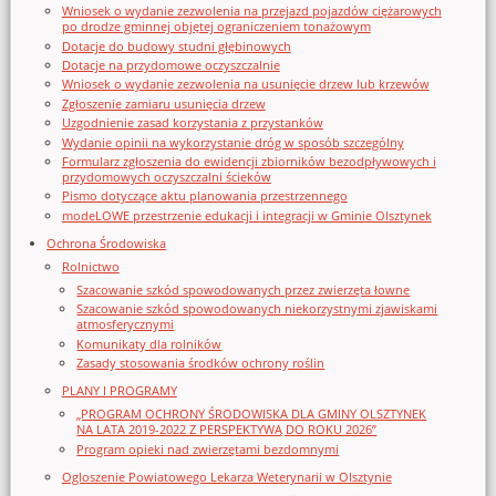
Wniosek o wydanie zezwolenia na przejazd pojazdów ciężarowych
po drodze gminnej objętej ograniczeniem tonażowym
Dotacje do budowy studni głębinowych
Dotacje na przydomowe oczyszczalnie
Wniosek o wydanie zezwolenia na usunięcie drzew lub krzewów
Zgłoszenie zamiaru usunięcia drzew
Uzgodnienie zasad korzystania z przystanków
Wydanie opinii na wykorzystanie dróg w sposób szczególny
Formularz zgłoszenia do ewidencji zbiorników bezodpływowych i
przydomowych oczyszczalni ścieków
Pismo dotyczące aktu planowania przestrzennego
modeLOWE przestrzenie edukacji i integracji w Gminie Olsztynek
Ochrona Środowiska
Rolnictwo
Szacowanie szkód spowodowanych przez zwierzęta łowne
Szacowanie szkód spowodowanych niekorzystnymi zjawiskami
atmosferycznymi
Komunikaty dla rolników
Zasady stosowania środków ochrony roślin
PLANY I PROGRAMY
„PROGRAM OCHRONY ŚRODOWISKA DLA GMINY OLSZTYNEK
NA LATA 2019-2022 Z PERSPEKTYWĄ DO ROKU 2026”
Program opieki nad zwierzętami bezdomnymi
Ogloszenie Powiatowego Lekarza Weterynarii w Olsztynie