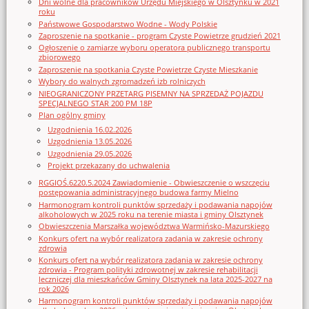
Dni wolne dla pracowników Urzędu Miejskiego w Olsztynku w 2021
roku
Państwowe Gospodarstwo Wodne - Wody Polskie
Zaproszenie na spotkanie - program Czyste Powietrze grudzień 2021
Ogłoszenie o zamiarze wyboru operatora publicznego transportu
zbiorowego
Zaproszenie na spotkania Czyste Powietrze Czyste Mieszkanie
Wybory do walnych zgromadzeń izb rolniczych
NIEOGRANICZONY PRZETARG PISEMNY NA SPRZEDAŻ POJAZDU
SPECJALNEGO STAR 200 PM 18P
Plan ogólny gminy
Uzgodnienia 16.02.2026
Uzgodnienia 13.05.2026
Uzgodnienia 29.05.2026
Projekt przekazany do uchwalenia
RGGIOŚ.6220.5.2024 Zawiadomienie - Obwieszczenie o wszczęciu
postępowania administracyjnego budowa farmy Mielno
Harmonogram kontroli punktów sprzedaży i podawania napojów
alkoholowych w 2025 roku na terenie miasta i gminy Olsztynek
Obwieszczenia Marszałka województwa Warmińsko-Mazurskiego
Konkurs ofert na wybór realizatora zadania w zakresie ochrony
zdrowia
Konkurs ofert na wybór realizatora zadania w zakresie ochrony
zdrowia - Program polityki zdrowotnej w zakresie rehabilitacji
leczniczej dla mieszkańców Gminy Olsztynek na lata 2025-2027 na
rok 2026
Harmonogram kontroli punktów sprzedaży i podawania napojów