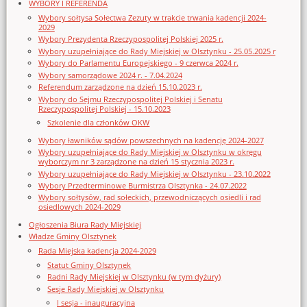
WYBORY I REFERENDA
Wybory sołtysa Sołectwa Zezuty w trakcie trwania kadencji 2024-
2029
Wybory Prezydenta Rzeczypospolitej Polskiej 2025 r.
Wybory uzupełniające do Rady Miejskiej w Olsztynku - 25.05.2025 r
Wybory do Parlamentu Europejskiego - 9 czerwca 2024 r.
Wybory samorządowe 2024 r. - 7.04.2024
Referendum zarządzone na dzień 15.10.2023 r.
Wybory do Sejmu Rzeczypospolitej Polskiej i Senatu
Rzeczypospolitej Polskiej - 15.10.2023
Szkolenie dla członków OKW
Wybory ławników sądów powszechnych na kadencję 2024-2027
Wybory uzupełniające do Rady Miejskiej w Olsztynku w okręgu
wyborczym nr 3 zarządzone na dzień 15 stycznia 2023 r.
Wybory uzupełniające do Rady Miejskiej w Olsztynku - 23.10.2022
Wybory Przedterminowe Burmistrza Olsztynka - 24.07.2022
Wybory sołtysów, rad sołeckich, przewodniczących osiedli i rad
osiedlowych 2024-2029
Ogłoszenia Biura Rady Miejskiej
Władze Gminy Olsztynek
Rada Miejska kadencja 2024-2029
Statut Gminy Olsztynek
Radni Rady Miejskiej w Olsztynku (w tym dyżury)
Sesje Rady Miejskiej w Olsztynku
I sesja - inauguracyjna