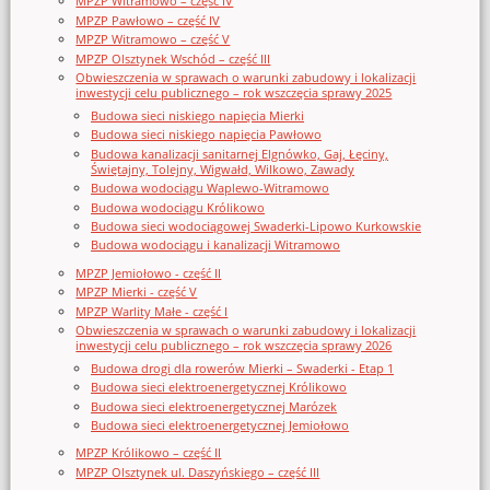
MPZP Witramowo – część IV
MPZP Pawłowo – część IV
MPZP Witramowo – część V
MPZP Olsztynek Wschód – część III
Obwieszczenia w sprawach o warunki zabudowy i lokalizacji
inwestycji celu publicznego – rok wszczęcia sprawy 2025
Budowa sieci niskiego napięcia Mierki
Budowa sieci niskiego napięcia Pawłowo
Budowa kanalizacji sanitarnej Elgnówko, Gaj, Łęciny,
Świętajny, Tolejny, Wigwałd, Wilkowo, Zawady
Budowa wodociągu Waplewo-Witramowo
Budowa wodociągu Królikowo
Budowa sieci wodociągowej Swaderki-Lipowo Kurkowskie
Budowa wodociągu i kanalizacji Witramowo
MPZP Jemiołowo - część II
MPZP Mierki - część V
MPZP Warlity Małe - część I
Obwieszczenia w sprawach o warunki zabudowy i lokalizacji
inwestycji celu publicznego – rok wszczęcia sprawy 2026
Budowa drogi dla rowerów Mierki – Swaderki - Etap 1
Budowa sieci elektroenergetycznej Królikowo
Budowa sieci elektroenergetycznej Marózek
Budowa sieci elektroenergetycznej Jemiołowo
MPZP Królikowo – część II
MPZP Olsztynek ul. Daszyńskiego – część III