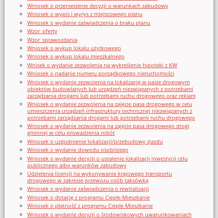
Wniosek o przeniesienie decyzji o warunkach zabudowy
Wniosek o wypis i wyrys z miejscowego planu
Wniosek o wydanie zaświadczenia o braku planu
Wzor_oferty
Wzor_sprawozdania
Wniosek o wykup lokalu użytkowego
Wniosek o wykup lokalu mieszkalnego
Wnisek o wydanie zezwolenia na wykreślenie hipoteki z KW
Wniosek o nadanie numeru porządkowego nieruchomości
Wniosek o wydanie zezwolenia na lokalizację w pasie drogowym
obiektów budowlanych lub urządzeń niezwiązanych z potrzebami
zarządzania drogami lub potrzebami ruchu drogowego oraz reklam
Wniosek o wydanie zezwolenia na zajęcie pasa drogowego w celu
umieszczenia urządzeń infrastruktury technicznej niezwiązanych z
potrzebami zarządzania drogami lub potrzebami ruchu drogowego
Wniosek o wydanie zezwolenia na zajęcie pasa drogowego drogi
gminnej w celu prowadzenia robót
Wniosek o uzgodnienie lokalizacji/przebudowy zjazdu
Wniosek o wydanie dowodu osobistego
Wniosek o wydanie decyzji o ustalenie lokalizacji inwestycji celu
publicznego albo warunków zabudowy
Udzielenia licencji na wykonywanie krajowego transportu
drogowego w zakresie przewozu osób taksówką
Wniosek o wydanie zaświadczenia o rewitalizacji
Wniosek o dotację z programu Ciepłe Mieszkanie
Wniosek o płatność z programu Ciepłe Mieszkanie
Wniosek o wydanie decyzji o środowiskowych uwarunkowaniach