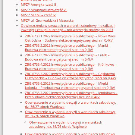
MPZP Ameryka-część II
MPZP Mrongowiusza-część VI
MPZP Mierki – część IV
MPZP ul. Grunwaldzka i Mazurska
Obwieszczenia w sprawach o warunki zabudowy i lokalizacji
inwestycji celu publicznego – rok wszczęcia sprawy do 2023
ZBG.6733.1.2022 Inwestycja celu publicznego – Nowa Wieś
Ostródzka – Budowa elektroenergetycznej sieci nn 0,4kV
ZBG.6733.2.2022 Inwestycja celu publicznego – Mańki –
Budowa elektroenergetycznej sieci nn 0,4kV
ZBG.6733.3.2022 Inwestycja celu publicznego – Lutek –
Budowa elektroenergetycznej sieci nn 0,4kV
ZBG.6733.4.2022 Inwestycja celu publicznego – Królikowo –
Budowa elektroenergetycznej sieci nn 0,4kV
ZBG.6733.5.2022 Inwestycja celu publicznego – Gąsiorowo
Olsztyneckie – Budowa elektroenergetycznej sieci nn 0,4kV
ZBG.6733.6.2022 Inwestycja celu publicznego – Mierki
kolonia – Przebudowa elektroenergetycznej sieci nn 0,4kV
ZBG.6733.7.2022 Inwestycja celu publicznego – Jemiołowo –
Przebudowa elektroenergetycznej sieci nn 0,4kV
Obwieszczenie o wydaniu decyzji o warunkach zabudowy,
dz. 36/27 obręb Waplewo
Obwieszczenie o wydaniu decyzji o warunkach zabudowy,
dz. 36/26 obręb Waplewo
Obwieszczenie o wydaniu decyzji o warunkach
zabudowy, dz. 36/26 obręb Waplewo
Obwieszczenie o wydaniu decyzji o warunkach zabudowy,