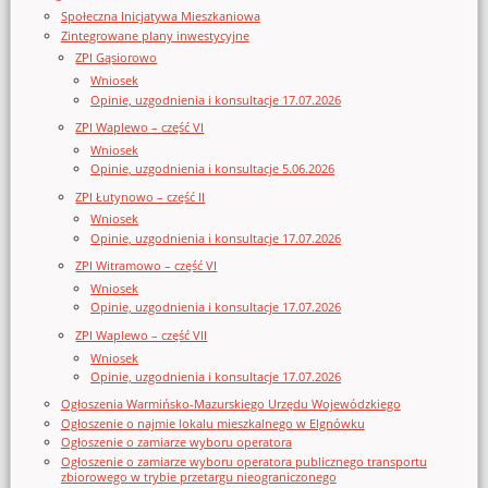
Społeczna Inicjatywa Mieszkaniowa
Zintegrowane plany inwestycyjne
ZPI Gąsiorowo
Wniosek
Opinie, uzgodnienia i konsultacje 17.07.2026
ZPI Waplewo – część VI
Wniosek
Opinie, uzgodnienia i konsultacje 5.06.2026
ZPI Łutynowo – część II
Wniosek
Opinie, uzgodnienia i konsultacje 17.07.2026
ZPI Witramowo – część VI
Wniosek
Opinie, uzgodnienia i konsultacje 17.07.2026
ZPI Waplewo – część VII
Wniosek
Opinie, uzgodnienia i konsultacje 17.07.2026
Ogłoszenia Warmińsko-Mazurskiego Urzędu Wojewódzkiego
Ogłoszenie o najmie lokalu mieszkalnego w Elgnówku
Ogłoszenie o zamiarze wyboru operatora
Ogłoszenie o zamiarze wyboru operatora publicznego transportu
zbiorowego w trybie przetargu nieograniczonego