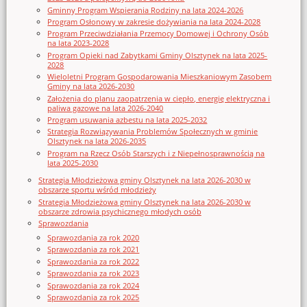
Gminny Program Wspierania Rodziny na lata 2024-2026
Program Osłonowy w zakresie dożywiania na lata 2024-2028
Program Przeciwdziałania Przemocy Domowej i Ochrony Osób
na lata 2023-2028
Program Opieki nad Zabytkami Gminy Olsztynek na lata 2025-
2028
Wieloletni Program Gospodarowania Mieszkaniowym Zasobem
Gminy na lata 2026-2030
Założenia do planu zaopatrzenia w ciepło, energię elektryczna i
paliwa gazowe na lata 2026-2040
Program usuwania azbestu na lata 2025-2032
Strategia Rozwiązywania Problemów Społecznych w gminie
Olsztynek na lata 2026-2035
Program na Rzecz Osób Starszych i z Niepełnosprawnością na
lata 2025-2030
Strategia Młodzieżowa gminy Olsztynek na lata 2026-2030 w
obszarze sportu wśród młodzieży
Strategia Młodzieżowa gminy Olsztynek na lata 2026-2030 w
obszarze zdrowia psychicznego młodych osób
Sprawozdania
Sprawozdania za rok 2020
Sprawozdania za rok 2021
Sprawozdania za rok 2022
Sprawozdania za rok 2023
Sprawozdania za rok 2024
Sprawozdania za rok 2025