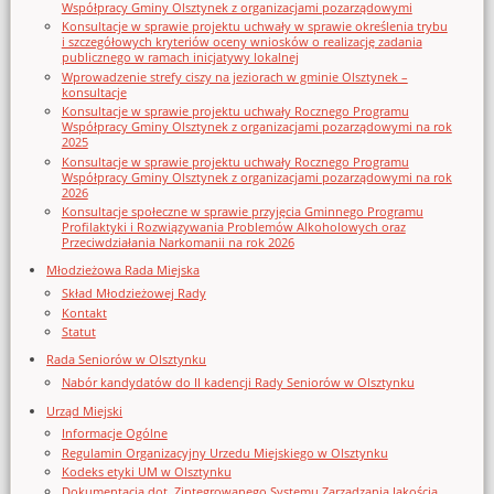
Współpracy Gminy Olsztynek z organizacjami pozarządowymi
Konsultacje w sprawie projektu uchwały w sprawie określenia trybu
i szczegółowych kryteriów oceny wniosków o realizację zadania
publicznego w ramach inicjatywy lokalnej
Wprowadzenie strefy ciszy na jeziorach w gminie Olsztynek –
konsultacje
Konsultacje w sprawie projektu uchwały Rocznego Programu
Współpracy Gminy Olsztynek z organizacjami pozarządowymi na rok
2025
Konsultacje w sprawie projektu uchwały Rocznego Programu
Współpracy Gminy Olsztynek z organizacjami pozarządowymi na rok
2026
Konsultacje społeczne w sprawie przyjęcia Gminnego Programu
Profilaktyki i Rozwiązywania Problemów Alkoholowych oraz
Przeciwdziałania Narkomanii na rok 2026
Młodzieżowa Rada Miejska
Skład Młodzieżowej Rady
Kontakt
Statut
Rada Seniorów w Olsztynku
Nabór kandydatów do II kadencji Rady Seniorów w Olsztynku
Urząd Miejski
Informacje Ogólne
Regulamin Organizacyjny Urzedu Miejskiego w Olsztynku
Kodeks etyki UM w Olsztynku
Dokumentacja dot. Zintegrowanego Systemu Zarządzania Jakością