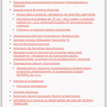
Obwieszczenia Samorządowego Kolegium Odwoławczego w
Olsztynie
Zawiadomienia Burmistrza Olsztynka
WYKAZ NIERUCHOMOŚCI WPISANYCH DO REJESTRU ZABYTKÓW.
Informacja na podstawie art. 37 ust. 1 pkt 2 ustawy o finansach
publicznych - m.in. wykonanie budżetu JST umorzenia pomoc
publiczna.
II Konkurs na realizację zadania publicznego
Obwieszczenia Ministra Infrastruktury i Budwonictwa
Sprzedaż pojazdu Volkswagen Transporter T4
Decyzje Burmistrza Olsztynka
Informacje dla Zarządców Nieruchomości
Zestawienie danych dotyczących czynszów najmu lokali
mieszkalnych, nienależących do publicznego zasobu
mieszkaniowego, w położonych na obszarze Gminy Olsztynek.
Obwieszczenia Starosty Olsztyńskiego
Zawiadomienie o wszczęciu postępowania w sprawie zmiany
pozwolenia zintegrowanego na prowadzenie instalacji
NUTRIPOL Sp. z o.o.
Ogłoszenia sprzedażowe
Ogłoszenia sprzedażowe
Uchwała reklamowa
Regionalny Zarząd Gospodarki Wodnej w Białymstoku
INFORMACJA O OPŁACIE ZA ZMNIEJSZENIE NATURALNEJ RETENCJI
TERENOWEJ