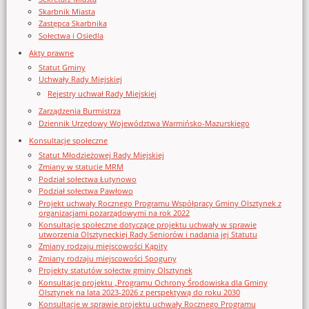
Skarbnik Miasta
Zastępca Skarbnika
Sołectwa i Osiedla
Akty prawne
Statut Gminy
Uchwały Rady Miejskiej
Rejestry uchwał Rady Miejskiej
Zarządzenia Burmistrza
Dziennik Urzędowy Województwa Warmińsko-Mazurskiego
Konsultacje społeczne
Statut Młodzieżowej Rady Miejskiej
Zmiany w statucie MRM
Podział sołectwa Łutynowo
Podział sołectwa Pawłowo
Projekt uchwały Rocznego Programu Współpracy Gminy Olsztynek z
organizacjami pozarządowymi na rok 2022
Konsultacje społeczne dotyczące projektu uchwały w sprawie
utworzenia Olsztyneckiej Rady Seniorów i nadania jej Statutu
Zmiany rodzaju miejscowości Kąpity
Zmiany rodzaju miejscowości Spoguny
Projekty statutów sołectw gminy Olsztynek
Konsultacje projektu „Programu Ochrony Środowiska dla Gminy
Olsztynek na lata 2023-2026 z perspektywą do roku 2030
Konsultacje w sprawie projektu uchwały Rocznego Programu