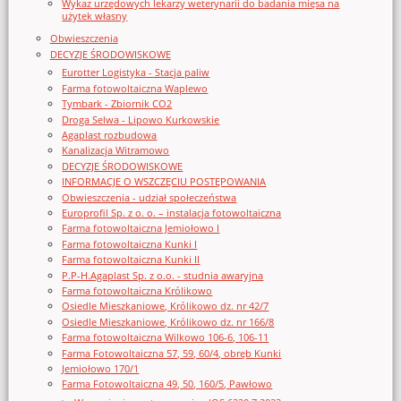
Wykaz urzędowych lekarzy weterynarii do badania mięsa na
użytek własny
Obwieszczenia
DECYZJE ŚRODOWISKOWE
Eurotter Logistyka - Stacja paliw
Farma fotowoltaiczna Waplewo
Tymbark - Zbiornik CO2
Droga Selwa - Lipowo Kurkowskie
Agaplast rozbudowa
Kanalizacja Witramowo
DECYZJE ŚRODOWISKOWE
INFORMACJE O WSZCZĘCIU POSTĘPOWANIA
Obwieszczenia - udział społeczeństwa
Europrofil Sp. z o. o. – instalacja fotowoltaiczna
Farma fotowoltaiczna Jemiołowo I
Farma fotowoltaiczna Kunki I
Farma fotowoltaiczna Kunki II
P.P-H.Agaplast Sp. z o.o. - studnia awaryjna
Farma fotowoltaiczna Królikowo
Osiedle Mieszkaniowe, Królikowo dz. nr 42/7
Osiedle Mieszkaniowe, Królikowo dz. nr 166/8
Farma fotowoltaiczna Wilkowo 106-6, 106-11
Farma Fotowoltaiczna 57, 59, 60/4, obręb Kunki
Jemiołowo 170/1
Farma Fotowoltaiczna 49, 50, 160/5, Pawłowo