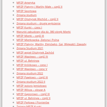
MPZP Ameryka
MPZP Platyny i Warlity Małe – część II
MPZP Sportowa
Zmiana studium
MPZP Olsztynek Wschód – część II
Zmiana studium – drugie wyłożenie
MPZP Kunki – czesc I
Warunki zabudowy dla dz. 380 obręb Mierki
MPZP Mierki – część III
MPZP Mierkowska, Zielona i Polna
MPZP Platyny, Warlity, Elgnówko, Gaj, Wigwałd i Zawady
Zmiana Studium 2021
MPZP węzeł Olsztynek Zachód
MPZP Waplewo – część IV
MPZP ul. Behringa
MPZP Królikowo – czesc I
MPZP Waplewo – czesc V
Zmiana studium 2022
MPZP Pawłowo – część III
Zmiana studium 2022 II
MPZP jezioro Jemiołowo
MPZP Wilcza – obszar A
MPZP Gąsiorowo – część III
MPZP ul. Behringa – część II
MPZP Perłowa i Pionierów
Zmiana MPZP Kunki