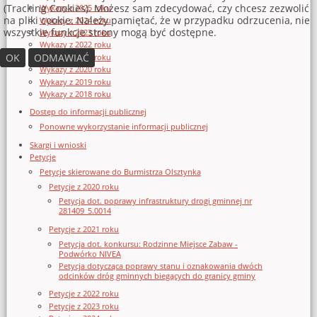
(Tracking Cookies). Możesz sam zdecydować, czy chcesz zezwolić
Wykazy z 2025 roku
na pliki cookie. Należy pamiętać, że w przypadku odrzucenia, nie
Wykazy z 2024 roku
wszystkie funkcje strony mogą być dostępne.
Wykazy z 2023 roku
Wykazy z 2022 roku
OK
ODMAWIAĆ
Wykazy z 2021 roku
Wykazy z 2020 roku
Wykazy z 2019 roku
Wykazy z 2018 roku
Dostęp do informacji publicznej
Ponowne wykorzystanie informacji publicznej
Skargi i wnioski
Petycje
Petycje skierowane do Burmistrza Olsztynka
Petycje z 2020 roku
Petycja dot. poprawy infrastruktury drogi gminnej nr
281409_5.0014
Petycje z 2021 roku
Petycja dot. konkursu: Rodzinne Miejsce Zabaw -
Podwórko NIVEA
Petycja dotycząca poprawy stanu i oznakowania dwóch
odcinków dróg gminnych biegących do granicy gminy
Petycje z 2022 roku
Petycje z 2023 roku