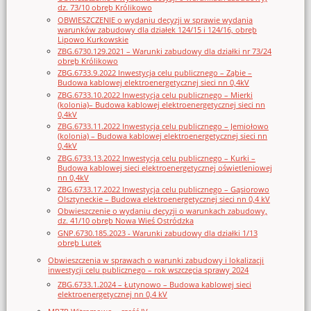
dz. 73/10 obręb Królikowo
OBWIESZCZENIE o wydaniu decyzji w sprawie wydania
warunków zabudowy dla działek 124/15 i 124/16, obręb
Lipowo Kurkowskie
ZBG.6730.129.2021 – Warunki zabudowy dla działki nr 73/24
obręb Królikowo
ZBG.6733.9.2022 Inwestycja celu publicznego – Ząbie –
Budowa kablowej elektroenergetycznej sieci nn 0,4kV
ZBG.6733.10.2022 Inwestycja celu publicznego – Mierki
(kolonia)– Budowa kablowej elektroenergetycznej sieci nn
0,4kV
ZBG.6733.11.2022 Inwestycja celu publicznego – Jemiołowo
(kolonia) – Budowa kablowej elektroenergetycznej sieci nn
0,4kV
ZBG.6733.13.2022 Inwestycja celu publicznego – Kurki –
Budowa kablowej sieci elektroenergetycznej oświetleniowej
nn 0,4kV
ZBG.6733.17.2022 Inwestycja celu publicznego – Gąsiorowo
Olsztyneckie – Budowa elektroenergetycznej sieci nn 0,4 kV
Obwieszczenie o wydaniu decyzji o warunkach zabudowy,
dz. 41/10 obręb Nowa Wieś Ostródzka
GNP.6730.185.2023 - Warunki zabudowy dla działki 1/13
obręb Lutek
Obwieszczenia w sprawach o warunki zabudowy i lokalizacji
inwestycji celu publicznego – rok wszczęcia sprawy 2024
ZBG.6733.1.2024 – Łutynowo – Budowa kablowej sieci
elektroenergetycznej nn 0,4 kV