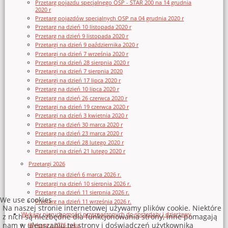
Przetarg pojazdu specjalnego OSP - STAR 200 na 14 grudnia
2020 r
Przetarg pojazdów specjalnych OSP na 04 grudnia 2020 r
Przetarg na dzień 10 listopada 2020 r
Przetarg na dzień 9 listopada 2020 r
Przetargi na dzień 9 października 2020 r
Przetargi na dzień 7 września 2020 r
Przetargi na dzień 28 sierpnia 2020 r
Przetargi na dzień 7 sierpnia 2020
Przetargi na dzień 17 lipca 2020 r
Przetarg na dzień 10 lipca 2020 r
Przetarg na dzień 26 czerwca 2020 r
Przetargi na dzień 19 czerwca 2020 r
Przetargi na dzień 3 kwietnia 2020 r
Przetarg na dzień 30 marca 2020 r
Przetarg na dzień 23 marca 2020 r
Przetarg na dzień 28 lutego 2020 r
Przetargi na dzień 21 lutego 2020 r
Przetargi 2026
Przetarg na dzień 6 marca 2026 r.
Przetargi na dzień 10 sierpnia 2026 r.
Przetarg na dzień 11 sierpnia 2026 r.
We use cookies
Przetarg na dzień 11 września 2026 r.
Na naszej stronie internetowej używamy plików cookie. Niektóre
Wykazy nieruchomości przeznaczonych do sprzedaży i dzierżawy
z nich są niezbędne dla funkcjonowania strony, inne pomagają
nam w ulepszaniu tej strony i doświadczeń użytkownika
Wykazy z 2026 roku