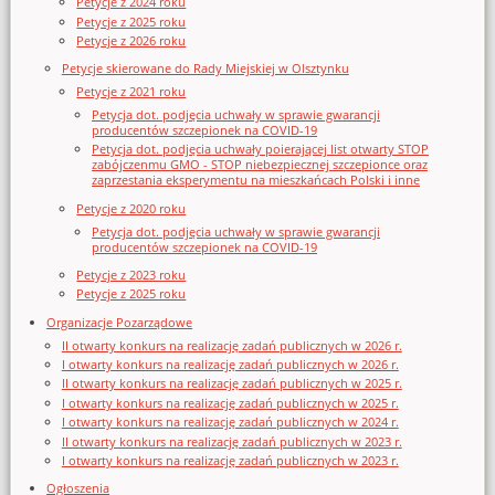
Petycje z 2024 roku
Petycje z 2025 roku
Petycje z 2026 roku
Petycje skierowane do Rady Miejskiej w Olsztynku
Petycje z 2021 roku
Petycja dot. podjęcia uchwały w sprawie gwarancji
producentów szczepionek na COVID-19
Petycja dot. podjęcia uchwały poierającej list otwarty STOP
zabójczenmu GMO - STOP niebezpiecznej szczepionce oraz
zaprzestania eksperymentu na mieszkańcach Polski i inne
Petycje z 2020 roku
Petycja dot. podjęcia uchwały w sprawie gwarancji
producentów szczepionek na COVID-19
Petycje z 2023 roku
Petycje z 2025 roku
Organizacje Pozarządowe
II otwarty konkurs na realizację zadań publicznych w 2026 r.
I otwarty konkurs na realizację zadań publicznych w 2026 r.
II otwarty konkurs na realizację zadań publicznych w 2025 r.
I otwarty konkurs na realizację zadań publicznych w 2025 r.
I otwarty konkurs na realizację zadań publicznych w 2024 r.
II otwarty konkurs na realizację zadań publicznych w 2023 r.
I otwarty konkurs na realizację zadań publicznych w 2023 r.
Ogłoszenia