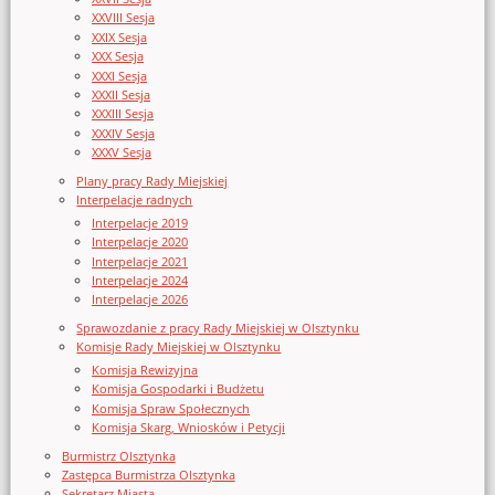
XXVIII Sesja
XXIX Sesja
XXX Sesja
XXXI Sesja
XXXII Sesja
XXXIII Sesja
XXXIV Sesja
XXXV Sesja
Plany pracy Rady Miejskiej
Interpelacje radnych
Interpelacje 2019
Interpelacje 2020
Interpelacje 2021
Interpelacje 2024
Interpelacje 2026
Sprawozdanie z pracy Rady Miejskiej w Olsztynku
Komisje Rady Miejskiej w Olsztynku
Komisja Rewizyjna
Komisja Gospodarki i Budżetu
Komisja Spraw Społecznych
Komisja Skarg, Wniosków i Petycji
Burmistrz Olsztynka
Zastępca Burmistrza Olsztynka
Sekretarz Miasta