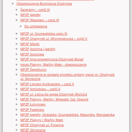
Obwieszczenia Burmistrza Olsztynka
Świętajny – część III
MPZP Jagiełły
MPZP Waplewo – czesc III
Do uchwalenia
MPZP ul. Grunwaldzka-czesc III
MPZP Olsztynek ul. Mrongowiusza – część V
MPZP Mierki
MPZP Jeziorna i Jagielly
MPZP Sosnowa
MPZP linia energetyczna Olsztynek-Biesal
mpzp Platyny, Warlity Małe - obwieszczenie
MPZP Świerkocin
Obwieszczenie w sprawie projektu zmiany mpzp m. Olsztynek
ul. Słoneczna
MPZP Lipowo Kurkowskie – czesc II
MPZP Jemiołowo – część II
MPZP ul. Leśna do węzła Olsztynek Wschód
MPZP Platyny, Warlity, Wigwałd, Gaj, Drwęck
MPZP Łutynowo
MPZP Pawłowo
MPZP Jagielly, Strazacka, Grunwaldzka, Mazurska, Warszawska
MPZP Platyny i Warlity Małe
MPZP Olsztynek ul. Poranna
MPZP Słoneczna