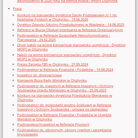
alkoholowych w 2026 roku na terenie miasta i gminy Olsztynek
Praca
Konkurs na stanowisko dyrektora Szkoły Podstawowej nr 1 im.
Noblistów Polskich w Olsztynku - 19.06.2026
Dyrektor Zespołu Szkolno-Przedszkolnego w Waplewie - 14.08.2025
Referent w Biurze Obsługi Interesanta w Referacie Organizacyjnym
Podinspektor w Referacie Gospodarki Nieruchomościami i
Planowania - 24.02.2025
Drugi nabór na wolne kierownicze stanowisko urzędnicze - Dyrektor
MOPS w Olsztynku
Nabór na wolne kierownicze stanowisko urzędnicze - Dyrektor
MOPS w Olsztynku
Prezes Zarządu TBS w Olsztynku - 27.09.2024
Podinspektor w Referacie Finansów i Podatków - 19.08.2024
Inspektor ds. drogownictwa
Kierownik Biura Rady Miejskiej w Olsztynku
Podinspektor ds. inwestycji w Referacie Inwestycji i Ochrony
Środowiska Urzędu Miejskiego w Olsztynku - 25.09.2023
Konkurs na stanowisko dyrektora Przedszkola Miejskiego w
Olsztynku
Podinspektor ds. gospodarki wodno-ściekowej w Referacie
Inwestycji i Ochrony Środowiska - umowa na zastępstwo
Podinspektor w Referacie Finansów i Podatków w Urzędzie
Miejskim w Olsztynku
Podinspektor/inspektor w Referacie Promocji
Podinspektor ds. obronnych, obrony cywilnej i zarządzania
kryzysowego