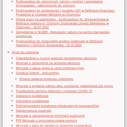
Podinspektor ds. obronnych, obrony cywilnej i zarządzania
kryzysowego - pełnomocnik ds. ochrony
Podinspektor ds. księgowości i podatku VAT w Referacie Finansów i
Podatków w Urzędzie Miejskim w Olsztynku
Oferta pracy na zastępstwo - podinspektor ds. drogownictwa w
Referacie Inwestycji i Ochrony Środowiska Urzędu Miejskiego w
Olsztynku - 26.07.2022
Zarządzenie nr 9/2009 - Regulamin naboru na wolne stanowiska
urzędnicze.
Podinspektor ds. gospodarki wodno–ściekowej w Referacie
Inwestycji i Ochrony Środowiska - 25.10.2022
Druki do pobrania
Oświadczenie o rocznej wartości sprzedanego alkoholu
Wniosek o zezwolenie na sprzedaz alkoholu
Wniosek o zakup węgla w cenie preferencyjnej
Fundusz Sołecki - dokumenty
Zmiana zadania funduszu sołeckiego
Wniosek o wydanie odpisu aktu urodzenia, małżeństwa lub zgonu
Przedłużenie terminu płatności z powodu COVID-19
Deklaracje podatkowe
Informacje podatkowe
Dofinansowanie kształcenia młodocianych pracowników
Kwestonariusz osobowy
Wniosek o udostępnienie informacji publicznej
PPF Wniosek o przyznanie prawa pomocy
Wniosek o wpis do ewidencji obiektów hotelarskich