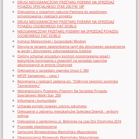
DRUGI NIEOGRANICZONY PRZETARG PISEMNY NA SPRZEDAŻ
POJAZDU SPECJALNEGO STAR 200 PM 18P
Ogłoszenie o otwartym naborze Partnera do wspólnego
przygotowania i realizacji projektu
DRUGI NIEOGRANICZONY PRZETARG PISEMNY NA SPRZEDAŻ
POJAZDU OSOBOWEGO FIAT DOBLO
NIEOGRANICZONY PRZETARG PISEMNY NA SPRZEDAŻ POJAZDU
OSOBOWEGO FIAT DOBLO
Instytut Meteorologii i Gospodarki Wodnej
Decyzja w sprawie zatwierdzenia taryf dla zbiorowego zaopatrzenia
w wodę i zbiorowego odprowadzania ścieków
Ogólny schemat procedury kontroli przestrzegania zasad i
warunków korzystania z zezwoleń na sprzedaż napojów
alkoholowych w gminie Olsztynek
Ogłoszenie o sprzedaży ciągnika Ursus C-360
MPZP Samagowo – czesc I
Rezygnacja z realizacji zadania pn. "Odkrycie tajemnic pomnika
Tannenbergu"
Nieograniczony Przetargu Pisemny Na Sprzedaż Pojazdu
Specjalnego Marki Star_200
Informacje i komunikaty
Uchwała projekt nowego ustroju szkolnego
Ogłoszenie o zebraniu mieszkańców Sołectwa Drwęck - wybory
sołtysa
Ogłoszenie o zamknięciu ul. Behringa na czas Dni Olsztynka 2016
Pozostałe obwieszczenia
Samorząd Województwa Warmińsko-Mazurskiego
Obwieszczenia Wojewody Warmińsko-Mazurskiego