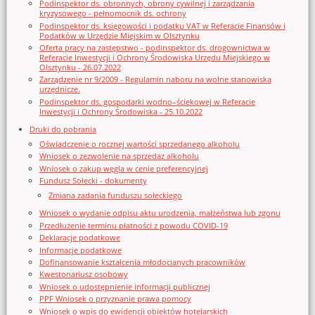
Podinspektor ds. obronnych, obrony cywilnej i zarządzania
kryzysowego - pełnomocnik ds. ochrony
Podinspektor ds. księgowości i podatku VAT w Referacie Finansów i
Podatków w Urzędzie Miejskim w Olsztynku
Oferta pracy na zastępstwo - podinspektor ds. drogownictwa w
Referacie Inwestycji i Ochrony Środowiska Urzędu Miejskiego w
Olsztynku - 26.07.2022
Zarządzenie nr 9/2009 - Regulamin naboru na wolne stanowiska
urzędnicze.
Podinspektor ds. gospodarki wodno–ściekowej w Referacie
Inwestycji i Ochrony Środowiska - 25.10.2022
Druki do pobrania
Oświadczenie o rocznej wartości sprzedanego alkoholu
Wniosek o zezwolenie na sprzedaz alkoholu
Wniosek o zakup węgla w cenie preferencyjnej
Fundusz Sołecki - dokumenty
Zmiana zadania funduszu sołeckiego
Wniosek o wydanie odpisu aktu urodzenia, małżeństwa lub zgonu
Przedłużenie terminu płatności z powodu COVID-19
Deklaracje podatkowe
Informacje podatkowe
Dofinansowanie kształcenia młodocianych pracowników
Kwestonariusz osobowy
Wniosek o udostępnienie informacji publicznej
PPF Wniosek o przyznanie prawa pomocy
Wniosek o wpis do ewidencji obiektów hotelarskich