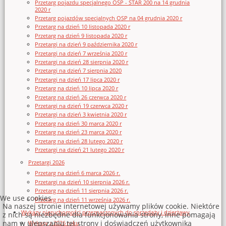
Przetarg pojazdu specjalnego OSP - STAR 200 na 14 grudnia
2020 r
Przetarg pojazdów specjalnych OSP na 04 grudnia 2020 r
Przetarg na dzień 10 listopada 2020 r
Przetarg na dzień 9 listopada 2020 r
Przetargi na dzień 9 października 2020 r
Przetargi na dzień 7 września 2020 r
Przetargi na dzień 28 sierpnia 2020 r
Przetargi na dzień 7 sierpnia 2020
Przetargi na dzień 17 lipca 2020 r
Przetarg na dzień 10 lipca 2020 r
Przetarg na dzień 26 czerwca 2020 r
Przetargi na dzień 19 czerwca 2020 r
Przetargi na dzień 3 kwietnia 2020 r
Przetarg na dzień 30 marca 2020 r
Przetarg na dzień 23 marca 2020 r
Przetarg na dzień 28 lutego 2020 r
Przetargi na dzień 21 lutego 2020 r
Przetargi 2026
Przetarg na dzień 6 marca 2026 r.
Przetargi na dzień 10 sierpnia 2026 r.
Przetarg na dzień 11 sierpnia 2026 r.
We use cookies
Przetarg na dzień 11 września 2026 r.
Na naszej stronie internetowej używamy plików cookie. Niektóre
Wykazy nieruchomości przeznaczonych do sprzedaży i dzierżawy
z nich są niezbędne dla funkcjonowania strony, inne pomagają
nam w ulepszaniu tej strony i doświadczeń użytkownika
Wykazy z 2026 roku