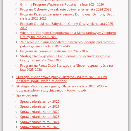
Gminny Program Wspierania Rodziny na lata 2024-2026
Program Osłonowy w zakresie dożywiania na lata 2024-2028
Program Przeciwdziałania Przemocy Domowej i Ochrony Osób
na lata 2023-2028
Program Opieki nad Zabytkami Gminy Olsztynek na lata 2025-
2028
Wieloletni Program Gospodarowania Mieszkaniowym Zasobem
Gminy na lata 2026-2030
Założenia do planu zaopatrzenia w ciepło, energię elektryczna i
paliwa gazowe na lata 2026-2040
Program usuwania azbestu na lata 2025-2032
Strategia Rozwiązywania Problemów Społecznych w gminie
Olsztynek na lata 2026-2035
Program na Rzecz Osób Starszych i z Niepełnosprawnością na
lata 2025-2030
Strategia Młodzieżowa gminy Olsztynek na lata 2026-2030 w
obszarze sportu wśród młodzieży
Strategia Młodzieżowa gminy Olsztynek na lata 2026-2030 w
obszarze zdrowia psychicznego młodych osób
Sprawozdania
Sprawozdania za rok 2020
Sprawozdania za rok 2021
Sprawozdania za rok 2022
Sprawozdania za rok 2023
Sprawozdania za rok 2024
Sprawozdania za rok 2025