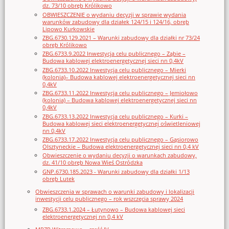
dz. 73/10 obręb Królikowo
OBWIESZCZENIE o wydaniu decyzji w sprawie wydania
warunków zabudowy dla działek 124/15 i 124/16, obręb
Lipowo Kurkowskie
ZBG.6730.129.2021 – Warunki zabudowy dla działki nr 73/24
obręb Królikowo
ZBG.6733.9.2022 Inwestycja celu publicznego – Ząbie –
Budowa kablowej elektroenergetycznej sieci nn 0,4kV
ZBG.6733.10.2022 Inwestycja celu publicznego – Mierki
(kolonia)– Budowa kablowej elektroenergetycznej sieci nn
0,4kV
ZBG.6733.11.2022 Inwestycja celu publicznego – Jemiołowo
(kolonia) – Budowa kablowej elektroenergetycznej sieci nn
0,4kV
ZBG.6733.13.2022 Inwestycja celu publicznego – Kurki –
Budowa kablowej sieci elektroenergetycznej oświetleniowej
nn 0,4kV
ZBG.6733.17.2022 Inwestycja celu publicznego – Gąsiorowo
Olsztyneckie – Budowa elektroenergetycznej sieci nn 0,4 kV
Obwieszczenie o wydaniu decyzji o warunkach zabudowy,
dz. 41/10 obręb Nowa Wieś Ostródzka
GNP.6730.185.2023 - Warunki zabudowy dla działki 1/13
obręb Lutek
Obwieszczenia w sprawach o warunki zabudowy i lokalizacji
inwestycji celu publicznego – rok wszczęcia sprawy 2024
ZBG.6733.1.2024 – Łutynowo – Budowa kablowej sieci
elektroenergetycznej nn 0,4 kV