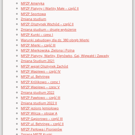
MPZP Ameryka
MPZP Platyny i Warlity Małe – część II
MPZP Sportowa
Zmiana studium
MPZP Olsztynek Wschód – część II
Zmiana studium – drugie wyłożenie
MPZP Kunki – czesc I
Warunki zabudowy dla dz. 380 obręb Mierki
MPZP Mierki – część III
MPZP Mierkowska, Zielona i Polna
MPZP Platyny, Warlity, Elgnówko, Gaj, Wigwałd i Zawady
Zmiana Studium 2021
MPZP węzeł Olsztynek Zachód
MPZP Waplewo – część IV
MPZP ul. Behringa
MPZP Królikowo – czesc I
MPZP Waplewo – czesc V
Zmiana studium 2022
MPZP Pawłowo – część III
Zmiana studium 2022 II
MPZP jezioro Jemiołowo
MPZP Wilcza – obszar A
MPZP Gąsiorowo – część III
MPZP ul. Behringa – część II
MPZP Perłowa i Pionierów
Zmiana MPZP Kunki