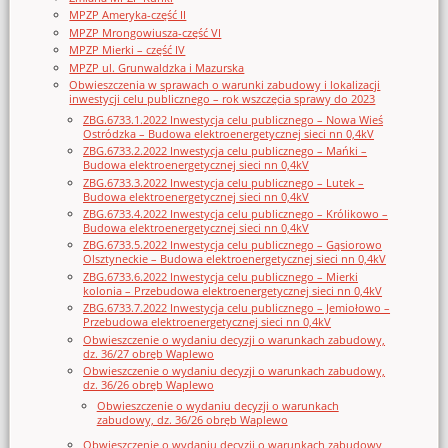
MPZP Ameryka-część II
MPZP Mrongowiusza-część VI
MPZP Mierki – część IV
MPZP ul. Grunwaldzka i Mazurska
Obwieszczenia w sprawach o warunki zabudowy i lokalizacji
inwestycji celu publicznego – rok wszczęcia sprawy do 2023
ZBG.6733.1.2022 Inwestycja celu publicznego – Nowa Wieś
Ostródzka – Budowa elektroenergetycznej sieci nn 0,4kV
ZBG.6733.2.2022 Inwestycja celu publicznego – Mańki –
Budowa elektroenergetycznej sieci nn 0,4kV
ZBG.6733.3.2022 Inwestycja celu publicznego – Lutek –
Budowa elektroenergetycznej sieci nn 0,4kV
ZBG.6733.4.2022 Inwestycja celu publicznego – Królikowo –
Budowa elektroenergetycznej sieci nn 0,4kV
ZBG.6733.5.2022 Inwestycja celu publicznego – Gąsiorowo
Olsztyneckie – Budowa elektroenergetycznej sieci nn 0,4kV
ZBG.6733.6.2022 Inwestycja celu publicznego – Mierki
kolonia – Przebudowa elektroenergetycznej sieci nn 0,4kV
ZBG.6733.7.2022 Inwestycja celu publicznego – Jemiołowo –
Przebudowa elektroenergetycznej sieci nn 0,4kV
Obwieszczenie o wydaniu decyzji o warunkach zabudowy,
dz. 36/27 obręb Waplewo
Obwieszczenie o wydaniu decyzji o warunkach zabudowy,
dz. 36/26 obręb Waplewo
Obwieszczenie o wydaniu decyzji o warunkach
zabudowy, dz. 36/26 obręb Waplewo
Obwieszczenie o wydaniu decyzji o warunkach zabudowy,