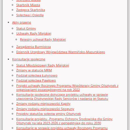
Skarbnik Miasta
Zastępca Skarbnika
Sołectwa i Osiedla
Akty prawne
Statut Gminy
Uchwały Rady Miejskiej
Rejestry uchwał Rady Miejskiej
Zarządzenia Burmistrza
Dziennik Urzędowy Województwa Warmińsko-Mazurskiego
Konsultacje społeczne
Statut Młodzieżowej Rady Miejskiej
Zmiany w statucie MRM
Podział sołectwa Łutynowo
Podział sołectwa Pawłowo
Projekt uchwały Rocznego Programu Współpracy Gminy Olsztynek z
organizacjami pozarządowymi na rok 2022
Konsultacje społeczne dotyczące projektu uchwały w sprawie
utworzenia Olsztyneckiej Rady Seniorów i nadania jej Statutu
Zmiany rodzaju miejscowości Kąpity
Zmiany rodzaju miejscowości Spoguny
Projekty statutów sołectw gminy Olsztynek
Konsultacje projektu „Programu Ochrony Środowiska dla Gminy
Olsztynek na lata 2023-2026 z perspektywą do roku 2030
Konsultacje w sprawie projektu uchwały Rocznego Programu