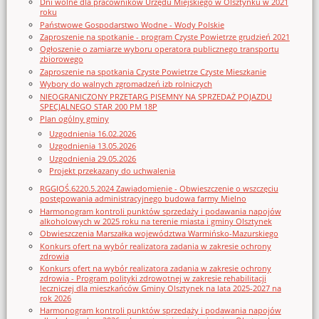
Dni wolne dla pracowników Urzędu Miejskiego w Olsztynku w 2021
roku
Państwowe Gospodarstwo Wodne - Wody Polskie
Zaproszenie na spotkanie - program Czyste Powietrze grudzień 2021
Ogłoszenie o zamiarze wyboru operatora publicznego transportu
zbiorowego
Zaproszenie na spotkania Czyste Powietrze Czyste Mieszkanie
Wybory do walnych zgromadzeń izb rolniczych
NIEOGRANICZONY PRZETARG PISEMNY NA SPRZEDAŻ POJAZDU
SPECJALNEGO STAR 200 PM 18P
Plan ogólny gminy
Uzgodnienia 16.02.2026
Uzgodnienia 13.05.2026
Uzgodnienia 29.05.2026
Projekt przekazany do uchwalenia
RGGIOŚ.6220.5.2024 Zawiadomienie - Obwieszczenie o wszczęciu
postępowania administracyjnego budowa farmy Mielno
Harmonogram kontroli punktów sprzedaży i podawania napojów
alkoholowych w 2025 roku na terenie miasta i gminy Olsztynek
Obwieszczenia Marszałka województwa Warmińsko-Mazurskiego
Konkurs ofert na wybór realizatora zadania w zakresie ochrony
zdrowia
Konkurs ofert na wybór realizatora zadania w zakresie ochrony
zdrowia - Program polityki zdrowotnej w zakresie rehabilitacji
leczniczej dla mieszkańców Gminy Olsztynek na lata 2025-2027 na
rok 2026
Harmonogram kontroli punktów sprzedaży i podawania napojów