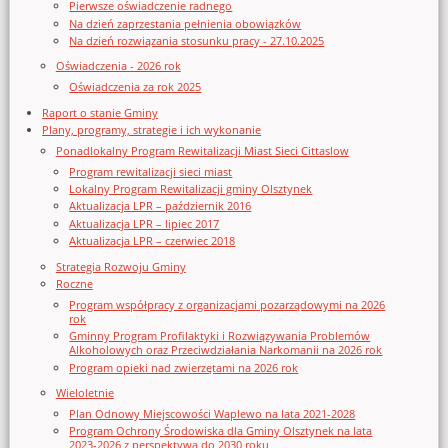
Pierwsze oświadczenie radnego
Na dzień zaprzestania pełnienia obowiązków
Na dzień rozwiązania stosunku pracy - 27.10.2025
Oświadczenia - 2026 rok
Oświadczenia za rok 2025
Raport o stanie Gminy
Plany, programy, strategie i ich wykonanie
Ponadlokalny Program Rewitalizacji Miast Sieci Cittaslow
Program rewitalizacji sieci miast
Lokalny Program Rewitalizacji gminy Olsztynek
Aktualizacja LPR – październik 2016
Aktualizacja LPR – lipiec 2017
Aktualizacja LPR – czerwiec 2018
Strategia Rozwoju Gminy
Roczne
Program współpracy z organizacjami pozarządowymi na 2026
rok
Gminny Program Profilaktyki i Rozwiązywania Problemów
Alkoholowych oraz Przeciwdziałania Narkomanii na 2026 rok
Program opieki nad zwierzętami na 2026 rok
Wieloletnie
Plan Odnowy Miejscowości Waplewo na lata 2021-2028
Program Ochrony Środowiska dla Gminy Olsztynek na lata
2023-2026 z perspektywą do 2030 roku