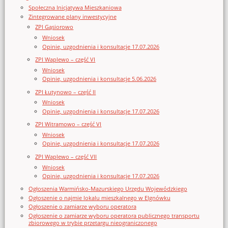
Społeczna Inicjatywa Mieszkaniowa
Zintegrowane plany inwestycyjne
ZPI Gąsiorowo
Wniosek
Opinie, uzgodnienia i konsultacje 17.07.2026
ZPI Waplewo – część VI
Wniosek
Opinie, uzgodnienia i konsultacje 5.06.2026
ZPI Łutynowo – część II
Wniosek
Opinie, uzgodnienia i konsultacje 17.07.2026
ZPI Witramowo – część VI
Wniosek
Opinie, uzgodnienia i konsultacje 17.07.2026
ZPI Waplewo – część VII
Wniosek
Opinie, uzgodnienia i konsultacje 17.07.2026
Ogłoszenia Warmińsko-Mazurskiego Urzędu Wojewódzkiego
Ogłoszenie o najmie lokalu mieszkalnego w Elgnówku
Ogłoszenie o zamiarze wyboru operatora
Ogłoszenie o zamiarze wyboru operatora publicznego transportu
zbiorowego w trybie przetargu nieograniczonego