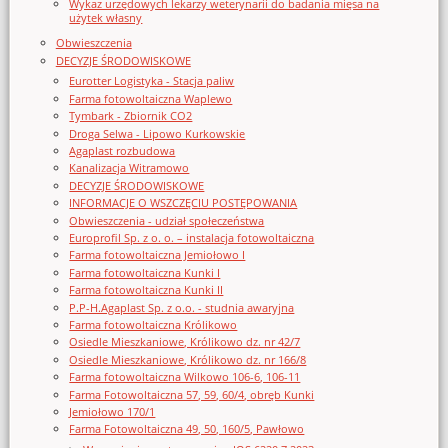
Wykaz urzędowych lekarzy weterynarii do badania mięsa na
użytek własny
Obwieszczenia
DECYZJE ŚRODOWISKOWE
Eurotter Logistyka - Stacja paliw
Farma fotowoltaiczna Waplewo
Tymbark - Zbiornik CO2
Droga Selwa - Lipowo Kurkowskie
Agaplast rozbudowa
Kanalizacja Witramowo
DECYZJE ŚRODOWISKOWE
INFORMACJE O WSZCZĘCIU POSTĘPOWANIA
Obwieszczenia - udział społeczeństwa
Europrofil Sp. z o. o. – instalacja fotowoltaiczna
Farma fotowoltaiczna Jemiołowo I
Farma fotowoltaiczna Kunki I
Farma fotowoltaiczna Kunki II
P.P-H.Agaplast Sp. z o.o. - studnia awaryjna
Farma fotowoltaiczna Królikowo
Osiedle Mieszkaniowe, Królikowo dz. nr 42/7
Osiedle Mieszkaniowe, Królikowo dz. nr 166/8
Farma fotowoltaiczna Wilkowo 106-6, 106-11
Farma Fotowoltaiczna 57, 59, 60/4, obręb Kunki
Jemiołowo 170/1
Farma Fotowoltaiczna 49, 50, 160/5, Pawłowo