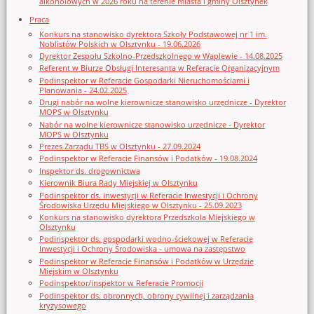
alkoholowych w 2026 roku na terenie miasta i gminy Olsztynek
Praca
Konkurs na stanowisko dyrektora Szkoły Podstawowej nr 1 im.
Noblistów Polskich w Olsztynku - 19.06.2026
Dyrektor Zespołu Szkolno-Przedszkolnego w Waplewie - 14.08.2025
Referent w Biurze Obsługi Interesanta w Referacie Organizacyjnym
Podinspektor w Referacie Gospodarki Nieruchomościami i
Planowania - 24.02.2025
Drugi nabór na wolne kierownicze stanowisko urzędnicze - Dyrektor
MOPS w Olsztynku
Nabór na wolne kierownicze stanowisko urzędnicze - Dyrektor
MOPS w Olsztynku
Prezes Zarządu TBS w Olsztynku - 27.09.2024
Podinspektor w Referacie Finansów i Podatków - 19.08.2024
Inspektor ds. drogownictwa
Kierownik Biura Rady Miejskiej w Olsztynku
Podinspektor ds. inwestycji w Referacie Inwestycji i Ochrony
Środowiska Urzędu Miejskiego w Olsztynku - 25.09.2023
Konkurs na stanowisko dyrektora Przedszkola Miejskiego w
Olsztynku
Podinspektor ds. gospodarki wodno-ściekowej w Referacie
Inwestycji i Ochrony Środowiska - umowa na zastępstwo
Podinspektor w Referacie Finansów i Podatków w Urzędzie
Miejskim w Olsztynku
Podinspektor/inspektor w Referacie Promocji
Podinspektor ds. obronnych, obrony cywilnej i zarządzania
kryzysowego