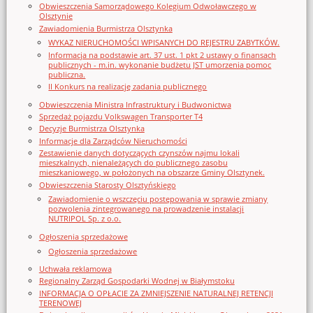
Obwieszczenia Samorządowego Kolegium Odwoławczego w
Olsztynie
Zawiadomienia Burmistrza Olsztynka
WYKAZ NIERUCHOMOŚCI WPISANYCH DO REJESTRU ZABYTKÓW.
Informacja na podstawie art. 37 ust. 1 pkt 2 ustawy o finansach
publicznych - m.in. wykonanie budżetu JST umorzenia pomoc
publiczna.
II Konkurs na realizację zadania publicznego
Obwieszczenia Ministra Infrastruktury i Budwonictwa
Sprzedaż pojazdu Volkswagen Transporter T4
Decyzje Burmistrza Olsztynka
Informacje dla Zarządców Nieruchomości
Zestawienie danych dotyczących czynszów najmu lokali
mieszkalnych, nienależących do publicznego zasobu
mieszkaniowego, w położonych na obszarze Gminy Olsztynek.
Obwieszczenia Starosty Olsztyńskiego
Zawiadomienie o wszczęciu postępowania w sprawie zmiany
pozwolenia zintegrowanego na prowadzenie instalacji
NUTRIPOL Sp. z o.o.
Ogłoszenia sprzedażowe
Ogłoszenia sprzedażowe
Uchwała reklamowa
Regionalny Zarząd Gospodarki Wodnej w Białymstoku
INFORMACJA O OPŁACIE ZA ZMNIEJSZENIE NATURALNEJ RETENCJI
TERENOWEJ