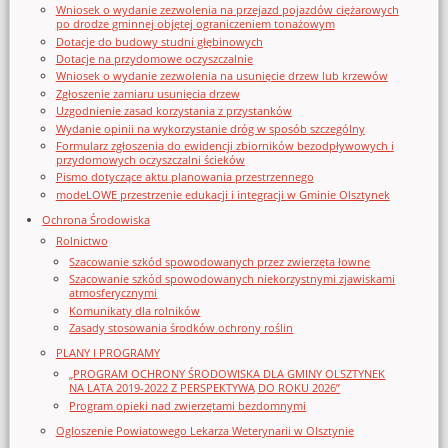
Wniosek o wydanie zezwolenia na przejazd pojazdów ciężarowych
po drodze gminnej objętej ograniczeniem tonażowym
Dotacje do budowy studni głębinowych
Dotacje na przydomowe oczyszczalnie
Wniosek o wydanie zezwolenia na usunięcie drzew lub krzewów
Zgłoszenie zamiaru usunięcia drzew
Uzgodnienie zasad korzystania z przystanków
Wydanie opinii na wykorzystanie dróg w sposób szczególny
Formularz zgłoszenia do ewidencji zbiorników bezodpływowych i
przydomowych oczyszczalni ścieków
Pismo dotyczące aktu planowania przestrzennego
modeLOWE przestrzenie edukacji i integracji w Gminie Olsztynek
Ochrona Środowiska
Rolnictwo
Szacowanie szkód spowodowanych przez zwierzęta łowne
Szacowanie szkód spowodowanych niekorzystnymi zjawiskami
atmosferycznymi
Komunikaty dla rolników
Zasady stosowania środków ochrony roślin
PLANY I PROGRAMY
„PROGRAM OCHRONY ŚRODOWISKA DLA GMINY OLSZTYNEK
NA LATA 2019-2022 Z PERSPEKTYWĄ DO ROKU 2026”
Program opieki nad zwierzętami bezdomnymi
Ogloszenie Powiatowego Lekarza Weterynarii w Olsztynie