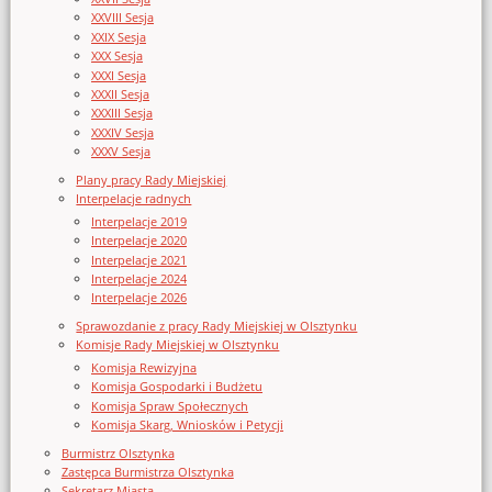
XXVIII Sesja
XXIX Sesja
XXX Sesja
XXXI Sesja
XXXII Sesja
XXXIII Sesja
XXXIV Sesja
XXXV Sesja
Plany pracy Rady Miejskiej
Interpelacje radnych
Interpelacje 2019
Interpelacje 2020
Interpelacje 2021
Interpelacje 2024
Interpelacje 2026
Sprawozdanie z pracy Rady Miejskiej w Olsztynku
Komisje Rady Miejskiej w Olsztynku
Komisja Rewizyjna
Komisja Gospodarki i Budżetu
Komisja Spraw Społecznych
Komisja Skarg, Wniosków i Petycji
Burmistrz Olsztynka
Zastępca Burmistrza Olsztynka
Sekretarz Miasta