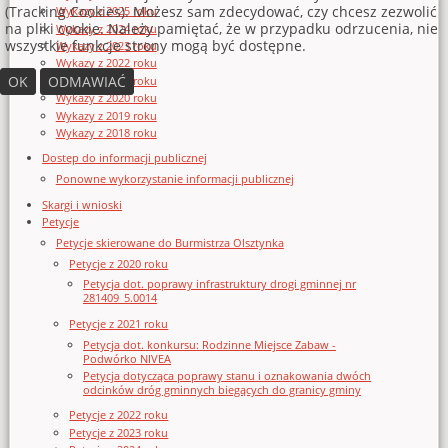
(Tracking Cookies). Możesz sam zdecydować, czy chcesz zezwolić
Wykazy z 2025 roku
na pliki cookie. Należy pamiętać, że w przypadku odrzucenia, nie
Wykazy z 2024 roku
wszystkie funkcje strony mogą być dostępne.
Wykazy z 2023 roku
Wykazy z 2022 roku
OK
ODMAWIAĆ
Wykazy z 2021 roku
Wykazy z 2020 roku
Wykazy z 2019 roku
Wykazy z 2018 roku
Dostęp do informacji publicznej
Ponowne wykorzystanie informacji publicznej
Skargi i wnioski
Petycje
Petycje skierowane do Burmistrza Olsztynka
Petycje z 2020 roku
Petycja dot. poprawy infrastruktury drogi gminnej nr
281409_5.0014
Petycje z 2021 roku
Petycja dot. konkursu: Rodzinne Miejsce Zabaw -
Podwórko NIVEA
Petycja dotycząca poprawy stanu i oznakowania dwóch
odcinków dróg gminnych biegących do granicy gminy
Petycje z 2022 roku
Petycje z 2023 roku