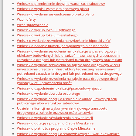
Wniosek o przeniesienie decyzji o warunkach zabudowy
Wniosek o wypis i wyrys z miejscowego planu
Wniosek o wydanie zaświadczenia o braku planu
Wzor_oferty
Wzor_sprawozdania
Wniosek o wykup lokalu użytkowego
Wniosek o wykup lokalu mieszkalnego
Wnisek o wydanie zezwolenia na wykreślenie hipoteki z KW
Wniosek o nadanie numeru porządkowego nieruchomości
Wniosek o wydanie zezwolenia na lokalizację w pasie drogowym
obiektów budowlanych lub urządzeń niezwiązanych z potrzebami
zarządzania drogami lub potrzebami ruchu drogowego oraz reklam
Wniosek o wydanie zezwolenia na zajęcie pasa drogowego w celu
umieszczenia urządzeń infrastruktury technicznej niezwiązanych z
potrzebami zarządzania drogami lub potrzebami ruchu drogowego
Wniosek o wydanie zezwolenia na zajęcie pasa drogowego drogi
gminnej w celu prowadzenia robót
Wniosek o uzgodnienie lokalizacji/przebudowy zjazdu
Wniosek o wydanie dowodu osobistego
Wniosek o wydanie decyzji o ustalenie lokalizacji inwestycji celu
publicznego albo warunków zabudowy
Udzielenia licencji na wykonywanie krajowego transportu
drogowego w zakresie przewozu osób taksówką
Wniosek o wydanie zaświadczenia o rewitalizacji
Wniosek o dotację z programu Ciepłe Mieszkanie
Wniosek o płatność z programu Ciepłe Mieszkanie
Wniosek o wydanie decyzji o środowiskowych uwarunkowaniach