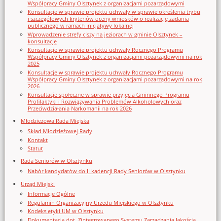
Współpracy Gminy Olsztynek z organizacjami pozarządowymi
Konsultacje w sprawie projektu uchwały w sprawie określenia trybu
i szczegółowych kryteriów oceny wniosków o realizację zadania
publicznego w ramach inicjatywy lokalnej
Wprowadzenie strefy ciszy na jeziorach w gminie Olsztynek –
konsultacje
Konsultacje w sprawie projektu uchwały Rocznego Programu
Współpracy Gminy Olsztynek z organizacjami pozarządowymi na rok
2025
Konsultacje w sprawie projektu uchwały Rocznego Programu
Współpracy Gminy Olsztynek z organizacjami pozarządowymi na rok
2026
Konsultacje społeczne w sprawie przyjęcia Gminnego Programu
Profilaktyki i Rozwiązywania Problemów Alkoholowych oraz
Przeciwdziałania Narkomanii na rok 2026
Młodzieżowa Rada Miejska
Skład Młodzieżowej Rady
Kontakt
Statut
Rada Seniorów w Olsztynku
Nabór kandydatów do II kadencji Rady Seniorów w Olsztynku
Urząd Miejski
Informacje Ogólne
Regulamin Organizacyjny Urzedu Miejskiego w Olsztynku
Kodeks etyki UM w Olsztynku
Dokumentacja dot. Zintegrowanego Systemu Zarządzania Jakością