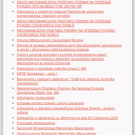
DRUGI NIEOGRANICZONY PRZETARG PISEMNY NA SPRZEDAŻ
POJAZDU SPECJALNEGO STAR 200 PM 18P
Ogłoszenie o otwartym naborze Partnera do wspólnego
przygotowania i realizacji projektu
DRUGI NIEOGRANICZONY PRZETARG PISEMNY NA SPRZEDAŻ
POJAZDU OSOBOWEGO FIAT DOBLO
NIEOGRANICZONY PRZETARG PISEMNY NA SPRZEDAŻ POJAZDU
OSOBOWEGO FIAT DOBLO
Instytut Meteorologii i Gospodarki Wodnej
Decyzja w sprawie zatwierdzenia taryf dla zbiorowego zaopatrzenia
w wodę i zbiorowego odprowadzania ścieków
Ogólny schemat procedury kontroli przestrzegania zasad i
warunków korzystania z zezwoleń na sprzedaż napojów
alkoholowych w gminie Olsztynek
Ogłoszenie o sprzedaży ciągnika Ursus C-360
MPZP Samagowo – czesc I
Rezygnacja z realizacji zadania pn. "Odkrycie tajemnic pomnika
Tannenbergu"
Nieograniczony Przetargu Pisemny Na Sprzedaż Pojazdu
Specjalnego Marki Star_200
Informacje i komunikaty
Uchwała projekt nowego ustroju szkolnego
Ogłoszenie o zebraniu mieszkańców Sołectwa Drwęck - wybory
sołtysa
Ogłoszenie o zamknięciu ul. Behringa na czas Dni Olsztynka 2016
Pozostałe obwieszczenia
Samorząd Województwa Warmińsko-Mazurskiego
Obwieszczenia Wojewody Warmińsko-Mazurskiego