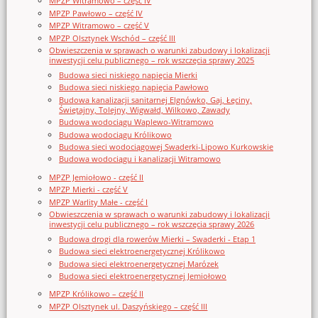
MPZP Witramowo – część IV
MPZP Pawłowo – część IV
MPZP Witramowo – część V
MPZP Olsztynek Wschód – część III
Obwieszczenia w sprawach o warunki zabudowy i lokalizacji
inwestycji celu publicznego – rok wszczęcia sprawy 2025
Budowa sieci niskiego napięcia Mierki
Budowa sieci niskiego napięcia Pawłowo
Budowa kanalizacji sanitarnej Elgnówko, Gaj, Łęciny,
Świętajny, Tolejny, Wigwałd, Wilkowo, Zawady
Budowa wodociągu Waplewo-Witramowo
Budowa wodociągu Królikowo
Budowa sieci wodociągowej Swaderki-Lipowo Kurkowskie
Budowa wodociągu i kanalizacji Witramowo
MPZP Jemiołowo - część II
MPZP Mierki - część V
MPZP Warlity Małe - część I
Obwieszczenia w sprawach o warunki zabudowy i lokalizacji
inwestycji celu publicznego – rok wszczęcia sprawy 2026
Budowa drogi dla rowerów Mierki – Swaderki - Etap 1
Budowa sieci elektroenergetycznej Królikowo
Budowa sieci elektroenergetycznej Marózek
Budowa sieci elektroenergetycznej Jemiołowo
MPZP Królikowo – część II
MPZP Olsztynek ul. Daszyńskiego – część III