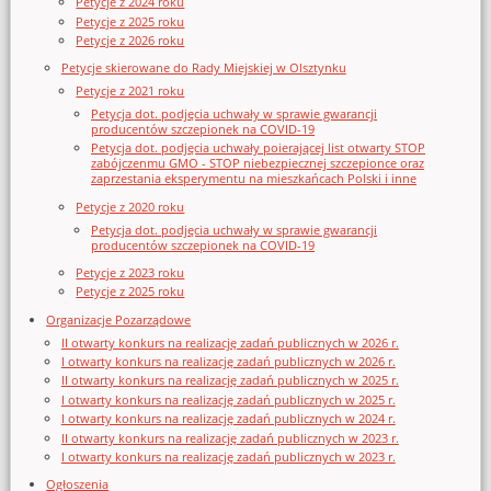
Petycje z 2024 roku
Petycje z 2025 roku
Petycje z 2026 roku
Petycje skierowane do Rady Miejskiej w Olsztynku
Petycje z 2021 roku
Petycja dot. podjęcia uchwały w sprawie gwarancji
producentów szczepionek na COVID-19
Petycja dot. podjęcia uchwały poierającej list otwarty STOP
zabójczenmu GMO - STOP niebezpiecznej szczepionce oraz
zaprzestania eksperymentu na mieszkańcach Polski i inne
Petycje z 2020 roku
Petycja dot. podjęcia uchwały w sprawie gwarancji
producentów szczepionek na COVID-19
Petycje z 2023 roku
Petycje z 2025 roku
Organizacje Pozarządowe
II otwarty konkurs na realizację zadań publicznych w 2026 r.
I otwarty konkurs na realizację zadań publicznych w 2026 r.
II otwarty konkurs na realizację zadań publicznych w 2025 r.
I otwarty konkurs na realizację zadań publicznych w 2025 r.
I otwarty konkurs na realizację zadań publicznych w 2024 r.
II otwarty konkurs na realizację zadań publicznych w 2023 r.
I otwarty konkurs na realizację zadań publicznych w 2023 r.
Ogłoszenia