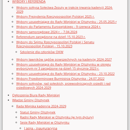
WYBORY I REFERENDA
Wybory sołtysa Sołectwa Zezuty w trakcie trwania kadencji 2024-
2029
Wybory Prezydenta Rzeczypospolitej Polskiej 2025 r.
Wybory uzupełniające do Rady Miejskiej w Olsztynku - 25.05.2025 r
Wybory do Parlamentu Europejskiego - 9 czerwca 2024 r.
Wybory samorządowe 2024 r. - 7.04.2024
Referendum zarządzone na dzień 15.10.2023 r.
Wybory do Sejmu Rzeczypospolitej Polskiej i Senatu
Rzeczypospolitej Polskiej - 15.10.2023
Szkolenie dla członków OKW
Wybory ławników sądów powszechnych na kadencję 2024-2027
Wybory uzupełniające do Rady Miejskiej w Olsztynku w okręgu
wyborczym nr 3 zarządzone na dzień 15 stycznia 2023 r.
Wybory uzupełniające do Rady Miejskiej w Olsztynku - 23.10.2022
Wybory Przedterminowe Burmistrza Olsztynka - 24.07.2022
Wybory sołtysów, rad sołeckich, przewodniczących osiedli i rad
osiedlowych 2024-2029
Ogłoszenia Biura Rady Miejskiej
Władze Gminy Olsztynek
Rada Miejska kadencja 2024-2029
Statut Gminy Olsztynek
Radni Rady Miejskiej w Olsztynku (w tym dyżury)
Sesje Rady Miejskiej w Olsztynku
I sesja - inauguracyjna