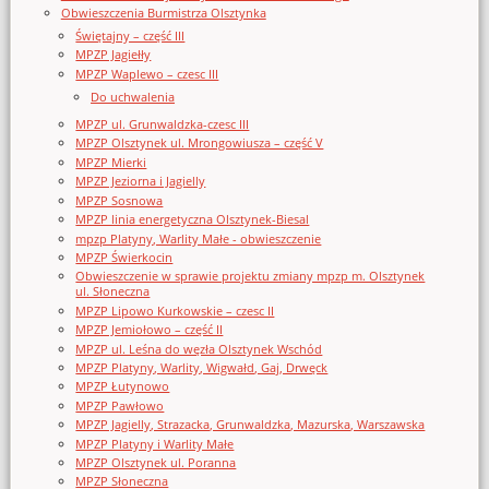
Obwieszczenia Burmistrza Olsztynka
Świętajny – część III
MPZP Jagiełły
MPZP Waplewo – czesc III
Do uchwalenia
MPZP ul. Grunwaldzka-czesc III
MPZP Olsztynek ul. Mrongowiusza – część V
MPZP Mierki
MPZP Jeziorna i Jagielly
MPZP Sosnowa
MPZP linia energetyczna Olsztynek-Biesal
mpzp Platyny, Warlity Małe - obwieszczenie
MPZP Świerkocin
Obwieszczenie w sprawie projektu zmiany mpzp m. Olsztynek
ul. Słoneczna
MPZP Lipowo Kurkowskie – czesc II
MPZP Jemiołowo – część II
MPZP ul. Leśna do węzła Olsztynek Wschód
MPZP Platyny, Warlity, Wigwałd, Gaj, Drwęck
MPZP Łutynowo
MPZP Pawłowo
MPZP Jagielly, Strazacka, Grunwaldzka, Mazurska, Warszawska
MPZP Platyny i Warlity Małe
MPZP Olsztynek ul. Poranna
MPZP Słoneczna