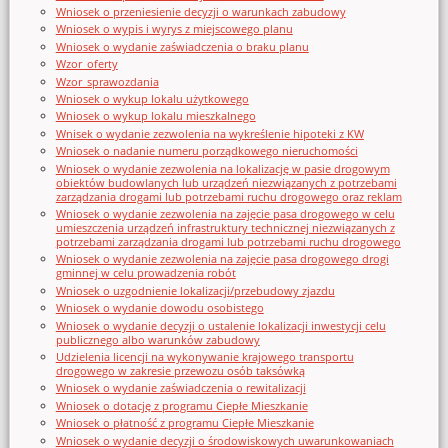
Wniosek o przeniesienie decyzji o warunkach zabudowy
Wniosek o wypis i wyrys z miejscowego planu
Wniosek o wydanie zaświadczenia o braku planu
Wzor_oferty
Wzor_sprawozdania
Wniosek o wykup lokalu użytkowego
Wniosek o wykup lokalu mieszkalnego
Wnisek o wydanie zezwolenia na wykreślenie hipoteki z KW
Wniosek o nadanie numeru porządkowego nieruchomości
Wniosek o wydanie zezwolenia na lokalizację w pasie drogowym
obiektów budowlanych lub urządzeń niezwiązanych z potrzebami
zarządzania drogami lub potrzebami ruchu drogowego oraz reklam
Wniosek o wydanie zezwolenia na zajęcie pasa drogowego w celu
umieszczenia urządzeń infrastruktury technicznej niezwiązanych z
potrzebami zarządzania drogami lub potrzebami ruchu drogowego
Wniosek o wydanie zezwolenia na zajęcie pasa drogowego drogi
gminnej w celu prowadzenia robót
Wniosek o uzgodnienie lokalizacji/przebudowy zjazdu
Wniosek o wydanie dowodu osobistego
Wniosek o wydanie decyzji o ustalenie lokalizacji inwestycji celu
publicznego albo warunków zabudowy
Udzielenia licencji na wykonywanie krajowego transportu
drogowego w zakresie przewozu osób taksówką
Wniosek o wydanie zaświadczenia o rewitalizacji
Wniosek o dotację z programu Ciepłe Mieszkanie
Wniosek o płatność z programu Ciepłe Mieszkanie
Wniosek o wydanie decyzji o środowiskowych uwarunkowaniach