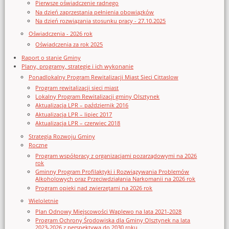
Pierwsze oświadczenie radnego
Na dzień zaprzestania pełnienia obowiązków
Na dzień rozwiązania stosunku pracy - 27.10.2025
Oświadczenia - 2026 rok
Oświadczenia za rok 2025
Raport o stanie Gminy
Plany, programy, strategie i ich wykonanie
Ponadlokalny Program Rewitalizacji Miast Sieci Cittaslow
Program rewitalizacji sieci miast
Lokalny Program Rewitalizacji gminy Olsztynek
Aktualizacja LPR – październik 2016
Aktualizacja LPR – lipiec 2017
Aktualizacja LPR – czerwiec 2018
Strategia Rozwoju Gminy
Roczne
Program współpracy z organizacjami pozarządowymi na 2026
rok
Gminny Program Profilaktyki i Rozwiązywania Problemów
Alkoholowych oraz Przeciwdziałania Narkomanii na 2026 rok
Program opieki nad zwierzętami na 2026 rok
Wieloletnie
Plan Odnowy Miejscowości Waplewo na lata 2021-2028
Program Ochrony Środowiska dla Gminy Olsztynek na lata
2023-2026 z perspektywą do 2030 roku