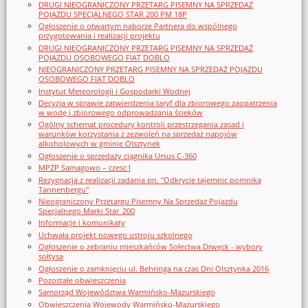
DRUGI NIEOGRANICZONY PRZETARG PISEMNY NA SPRZEDAŻ
POJAZDU SPECJALNEGO STAR 200 PM 18P
Ogłoszenie o otwartym naborze Partnera do wspólnego
przygotowania i realizacji projektu
DRUGI NIEOGRANICZONY PRZETARG PISEMNY NA SPRZEDAŻ
POJAZDU OSOBOWEGO FIAT DOBLO
NIEOGRANICZONY PRZETARG PISEMNY NA SPRZEDAŻ POJAZDU
OSOBOWEGO FIAT DOBLO
Instytut Meteorologii i Gospodarki Wodnej
Decyzja w sprawie zatwierdzenia taryf dla zbiorowego zaopatrzenia
w wodę i zbiorowego odprowadzania ścieków
Ogólny schemat procedury kontroli przestrzegania zasad i
warunków korzystania z zezwoleń na sprzedaż napojów
alkoholowych w gminie Olsztynek
Ogłoszenie o sprzedaży ciągnika Ursus C-360
MPZP Samagowo – czesc I
Rezygnacja z realizacji zadania pn. "Odkrycie tajemnic pomnika
Tannenbergu"
Nieograniczony Przetargu Pisemny Na Sprzedaż Pojazdu
Specjalnego Marki Star_200
Informacje i komunikaty
Uchwała projekt nowego ustroju szkolnego
Ogłoszenie o zebraniu mieszkańców Sołectwa Drwęck - wybory
sołtysa
Ogłoszenie o zamknięciu ul. Behringa na czas Dni Olsztynka 2016
Pozostałe obwieszczenia
Samorząd Województwa Warmińsko-Mazurskiego
Obwieszczenia Wojewody Warmińsko-Mazurskiego