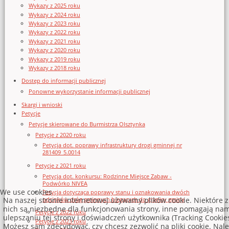
Wykazy z 2025 roku
Wykazy z 2024 roku
Wykazy z 2023 roku
Wykazy z 2022 roku
Wykazy z 2021 roku
Wykazy z 2020 roku
Wykazy z 2019 roku
Wykazy z 2018 roku
Dostęp do informacji publicznej
Ponowne wykorzystanie informacji publicznej
Skargi i wnioski
Petycje
Petycje skierowane do Burmistrza Olsztynka
Petycje z 2020 roku
Petycja dot. poprawy infrastruktury drogi gminnej nr
281409_5.0014
Petycje z 2021 roku
Petycja dot. konkursu: Rodzinne Miejsce Zabaw -
Podwórko NIVEA
We use cookies
Petycja dotycząca poprawy stanu i oznakowania dwóch
odcinków dróg gminnych biegących do granicy gminy
Na naszej stronie internetowej używamy plików cookie. Niektóre z
nich są niezbędne dla funkcjonowania strony, inne pomagają na
Petycje z 2022 roku
ulepszaniu tej strony i doświadczeń użytkownika (Tracking Cookies
Petycje z 2023 roku
Możesz sam zdecydować, czy chcesz zezwolić na pliki cookie. Nale