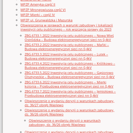
MPZP Ameryka-część II
MPZP Mrongowiusza-część VI
MPZP Mierki – część IV
MPZP ul. Grunwaldzka i Mazurska
Obwieszczenia w sprawach o warunki zabudowy i lokalizacji
inwestycji celu publicznego – rok wszczęcia sprawy do 2023
ZBG.6733.1.2022 Inwestycja celu publicznego – Nowa Wieś
Ostródzka – Budowa elektroenergetycznej sieci nn 0,4kV
ZBG.6733.2.2022 Inwestycja celu publicznego – Mańki –
Budowa elektroenergetycznej sieci nn 0,4kV
ZBG.6733.3.2022 Inwestycja celu publicznego – Lutek –
Budowa elektroenergetycznej sieci nn 0,4kV
ZBG.6733.4.2022 Inwestycja celu publicznego – Królikowo –
Budowa elektroenergetycznej sieci nn 0,4kV
ZBG.6733.5.2022 Inwestycja celu publicznego – Gąsiorowo
Olsztyneckie – Budowa elektroenergetycznej sieci nn 0,4kV
ZBG.6733.6.2022 Inwestycja celu publicznego – Mierki
kolonia – Przebudowa elektroenergetycznej sieci nn 0,4kV
ZBG.6733.7.2022 Inwestycja celu publicznego – Jemiołowo –
Przebudowa elektroenergetycznej sieci nn 0,4kV
Obwieszczenie o wydaniu decyzji o warunkach zabudowy,
dz. 36/27 obręb Waplewo
Obwieszczenie o wydaniu decyzji o warunkach zabudowy,
dz. 36/26 obręb Waplewo
Obwieszczenie o wydaniu decyzji o warunkach
zabudowy, dz. 36/26 obręb Waplewo
Obwieszczenie o wydaniu decyzji o warunkach zabudowy,