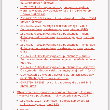
dz. 73/10 obręb Królikowo
OBWIESZCZENIE o wydaniu decyzji w sprawie wydania
warunków zabudowy dla działek 124/15 i 124/16, obręb
Lipowo Kurkowskie
ZBG.6730.129.2021 – Warunki zabudowy dla działki nr 73/24
obręb Królikowo
ZBG.6733.9.2022 Inwestycja celu publicznego – Ząbie –
Budowa kablowej elektroenergetycznej sieci nn 0,4kV
ZBG.6733.10.2022 Inwestycja celu publicznego – Mierki
(kolonia)– Budowa kablowej elektroenergetycznej sieci nn
0,4kV
ZBG.6733.11.2022 Inwestycja celu publicznego – Jemiołowo
(kolonia) – Budowa kablowej elektroenergetycznej sieci nn
0,4kV
ZBG.6733.13.2022 Inwestycja celu publicznego – Kurki –
Budowa kablowej sieci elektroenergetycznej oświetleniowej
nn 0,4kV
ZBG.6733.17.2022 Inwestycja celu publicznego – Gąsiorowo
Olsztyneckie – Budowa elektroenergetycznej sieci nn 0,4 kV
Obwieszczenie o wydaniu decyzji o warunkach zabudowy,
dz. 41/10 obręb Nowa Wieś Ostródzka
GNP.6730.185.2023 - Warunki zabudowy dla działki 1/13
obręb Lutek
Obwieszczenia w sprawach o warunki zabudowy i lokalizacji
inwestycji celu publicznego – rok wszczęcia sprawy 2024
ZBG.6733.1.2024 – Łutynowo – Budowa kablowej sieci
elektroenergetycznej nn 0,4 kV