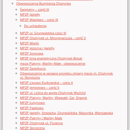
Obwieszczenia Burmistrza Olsztynka
Świętajny – część III
MPZP Jagiełły
MPZP Waplewo – czesc III
Do uchwalenia
MPZP ul. Grunwaldzka-czesc III
MPZP Olsztynek ul. Mrongowiusza – część V
MPZP Mierki
MPZP Jeziorna i Jagielly
MPZP Sosnowa
MPZP linia energetyczna Olsztynek-Biesal
mpzp Platyny, Warlity Małe - obwieszczenie
MPZP Świerkocin
Obwieszczenie w sprawie projektu zmiany mpzp m. Olsztynek
ul. Słoneczna
MPZP Lipowo Kurkowskie – czesc II
MPZP Jemiołowo – część II
MPZP ul. Leśna do węzła Olsztynek Wschód
MPZP Platyny, Warlity, Wigwałd, Gaj, Drwęck
MPZP Łutynowo
MPZP Pawłowo
MPZP Jagielly, Strazacka, Grunwaldzka, Mazurska, Warszawska
MPZP Platyny i Warlity Małe
MPZP Olsztynek ul. Poranna
MPZP Słoneczna