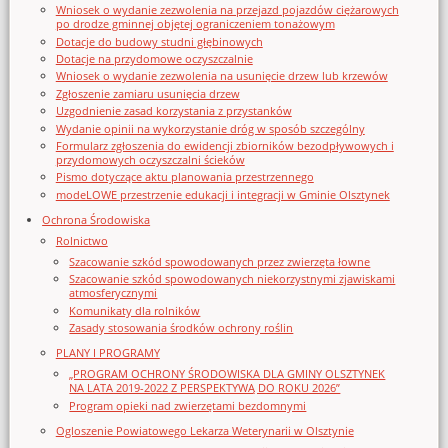
Wniosek o wydanie zezwolenia na przejazd pojazdów ciężarowych
po drodze gminnej objętej ograniczeniem tonażowym
Dotacje do budowy studni głębinowych
Dotacje na przydomowe oczyszczalnie
Wniosek o wydanie zezwolenia na usunięcie drzew lub krzewów
Zgłoszenie zamiaru usunięcia drzew
Uzgodnienie zasad korzystania z przystanków
Wydanie opinii na wykorzystanie dróg w sposób szczególny
Formularz zgłoszenia do ewidencji zbiorników bezodpływowych i
przydomowych oczyszczalni ścieków
Pismo dotyczące aktu planowania przestrzennego
modeLOWE przestrzenie edukacji i integracji w Gminie Olsztynek
Ochrona Środowiska
Rolnictwo
Szacowanie szkód spowodowanych przez zwierzęta łowne
Szacowanie szkód spowodowanych niekorzystnymi zjawiskami
atmosferycznymi
Komunikaty dla rolników
Zasady stosowania środków ochrony roślin
PLANY I PROGRAMY
„PROGRAM OCHRONY ŚRODOWISKA DLA GMINY OLSZTYNEK
NA LATA 2019-2022 Z PERSPEKTYWĄ DO ROKU 2026”
Program opieki nad zwierzętami bezdomnymi
Ogloszenie Powiatowego Lekarza Weterynarii w Olsztynie