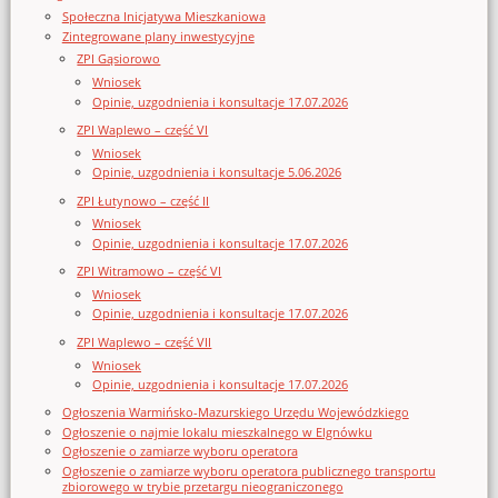
Społeczna Inicjatywa Mieszkaniowa
Zintegrowane plany inwestycyjne
ZPI Gąsiorowo
Wniosek
Opinie, uzgodnienia i konsultacje 17.07.2026
ZPI Waplewo – część VI
Wniosek
Opinie, uzgodnienia i konsultacje 5.06.2026
ZPI Łutynowo – część II
Wniosek
Opinie, uzgodnienia i konsultacje 17.07.2026
ZPI Witramowo – część VI
Wniosek
Opinie, uzgodnienia i konsultacje 17.07.2026
ZPI Waplewo – część VII
Wniosek
Opinie, uzgodnienia i konsultacje 17.07.2026
Ogłoszenia Warmińsko-Mazurskiego Urzędu Wojewódzkiego
Ogłoszenie o najmie lokalu mieszkalnego w Elgnówku
Ogłoszenie o zamiarze wyboru operatora
Ogłoszenie o zamiarze wyboru operatora publicznego transportu
zbiorowego w trybie przetargu nieograniczonego