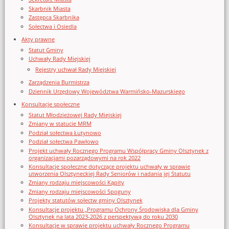
Skarbnik Miasta
Zastępca Skarbnika
Sołectwa i Osiedla
Akty prawne
Statut Gminy
Uchwały Rady Miejskiej
Rejestry uchwał Rady Miejskiej
Zarządzenia Burmistrza
Dziennik Urzędowy Województwa Warmińsko-Mazurskiego
Konsultacje społeczne
Statut Młodzieżowej Rady Miejskiej
Zmiany w statucie MRM
Podział sołectwa Łutynowo
Podział sołectwa Pawłowo
Projekt uchwały Rocznego Programu Współpracy Gminy Olsztynek z
organizacjami pozarządowymi na rok 2022
Konsultacje społeczne dotyczące projektu uchwały w sprawie
utworzenia Olsztyneckiej Rady Seniorów i nadania jej Statutu
Zmiany rodzaju miejscowości Kąpity
Zmiany rodzaju miejscowości Spoguny
Projekty statutów sołectw gminy Olsztynek
Konsultacje projektu „Programu Ochrony Środowiska dla Gminy
Olsztynek na lata 2023-2026 z perspektywą do roku 2030
Konsultacje w sprawie projektu uchwały Rocznego Programu