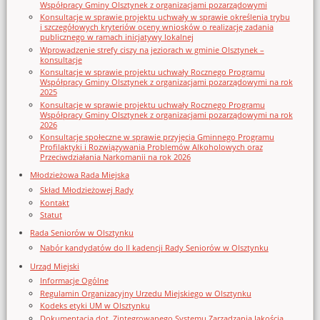
Współpracy Gminy Olsztynek z organizacjami pozarządowymi
Konsultacje w sprawie projektu uchwały w sprawie określenia trybu
i szczegółowych kryteriów oceny wniosków o realizację zadania
publicznego w ramach inicjatywy lokalnej
Wprowadzenie strefy ciszy na jeziorach w gminie Olsztynek –
konsultacje
Konsultacje w sprawie projektu uchwały Rocznego Programu
Współpracy Gminy Olsztynek z organizacjami pozarządowymi na rok
2025
Konsultacje w sprawie projektu uchwały Rocznego Programu
Współpracy Gminy Olsztynek z organizacjami pozarządowymi na rok
2026
Konsultacje społeczne w sprawie przyjęcia Gminnego Programu
Profilaktyki i Rozwiązywania Problemów Alkoholowych oraz
Przeciwdziałania Narkomanii na rok 2026
Młodzieżowa Rada Miejska
Skład Młodzieżowej Rady
Kontakt
Statut
Rada Seniorów w Olsztynku
Nabór kandydatów do II kadencji Rady Seniorów w Olsztynku
Urząd Miejski
Informacje Ogólne
Regulamin Organizacyjny Urzedu Miejskiego w Olsztynku
Kodeks etyki UM w Olsztynku
Dokumentacja dot. Zintegrowanego Systemu Zarządzania Jakością