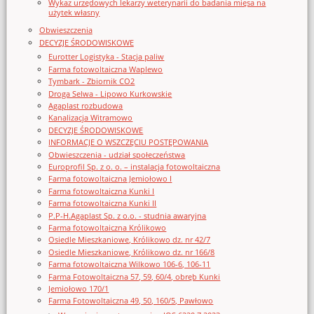
Wykaz urzędowych lekarzy weterynarii do badania mięsa na
użytek własny
Obwieszczenia
DECYZJE ŚRODOWISKOWE
Eurotter Logistyka - Stacja paliw
Farma fotowoltaiczna Waplewo
Tymbark - Zbiornik CO2
Droga Selwa - Lipowo Kurkowskie
Agaplast rozbudowa
Kanalizacja Witramowo
DECYZJE ŚRODOWISKOWE
INFORMACJE O WSZCZĘCIU POSTĘPOWANIA
Obwieszczenia - udział społeczeństwa
Europrofil Sp. z o. o. – instalacja fotowoltaiczna
Farma fotowoltaiczna Jemiołowo I
Farma fotowoltaiczna Kunki I
Farma fotowoltaiczna Kunki II
P.P-H.Agaplast Sp. z o.o. - studnia awaryjna
Farma fotowoltaiczna Królikowo
Osiedle Mieszkaniowe, Królikowo dz. nr 42/7
Osiedle Mieszkaniowe, Królikowo dz. nr 166/8
Farma fotowoltaiczna Wilkowo 106-6, 106-11
Farma Fotowoltaiczna 57, 59, 60/4, obręb Kunki
Jemiołowo 170/1
Farma Fotowoltaiczna 49, 50, 160/5, Pawłowo