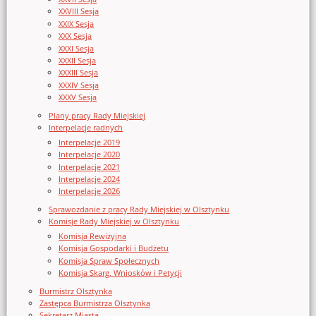
XXVIII Sesja
XXIX Sesja
XXX Sesja
XXXI Sesja
XXXII Sesja
XXXIII Sesja
XXXIV Sesja
XXXV Sesja
Plany pracy Rady Miejskiej
Interpelacje radnych
Interpelacje 2019
Interpelacje 2020
Interpelacje 2021
Interpelacje 2024
Interpelacje 2026
Sprawozdanie z pracy Rady Miejskiej w Olsztynku
Komisje Rady Miejskiej w Olsztynku
Komisja Rewizyjna
Komisja Gospodarki i Budżetu
Komisja Spraw Społecznych
Komisja Skarg, Wniosków i Petycji
Burmistrz Olsztynka
Zastępca Burmistrza Olsztynka
Sekretarz Miasta