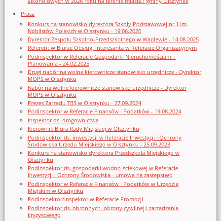
alkoholowych w 2026 roku na terenie miasta i gminy Olsztynek
Praca
Konkurs na stanowisko dyrektora Szkoły Podstawowej nr 1 im.
Noblistów Polskich w Olsztynku - 19.06.2026
Dyrektor Zespołu Szkolno-Przedszkolnego w Waplewie - 14.08.2025
Referent w Biurze Obsługi Interesanta w Referacie Organizacyjnym
Podinspektor w Referacie Gospodarki Nieruchomościami i
Planowania - 24.02.2025
Drugi nabór na wolne kierownicze stanowisko urzędnicze - Dyrektor
MOPS w Olsztynku
Nabór na wolne kierownicze stanowisko urzędnicze - Dyrektor
MOPS w Olsztynku
Prezes Zarządu TBS w Olsztynku - 27.09.2024
Podinspektor w Referacie Finansów i Podatków - 19.08.2024
Inspektor ds. drogownictwa
Kierownik Biura Rady Miejskiej w Olsztynku
Podinspektor ds. inwestycji w Referacie Inwestycji i Ochrony
Środowiska Urzędu Miejskiego w Olsztynku - 25.09.2023
Konkurs na stanowisko dyrektora Przedszkola Miejskiego w
Olsztynku
Podinspektor ds. gospodarki wodno-ściekowej w Referacie
Inwestycji i Ochrony Środowiska - umowa na zastępstwo
Podinspektor w Referacie Finansów i Podatków w Urzędzie
Miejskim w Olsztynku
Podinspektor/inspektor w Referacie Promocji
Podinspektor ds. obronnych, obrony cywilnej i zarządzania
kryzysowego