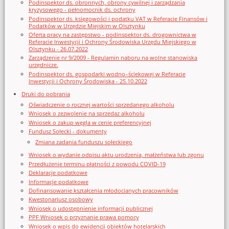
Podinspektor ds. obronnych, obrony cywilnej i zarządzania
kryzysowego - pełnomocnik ds. ochrony
Podinspektor ds. księgowości i podatku VAT w Referacie Finansów i
Podatków w Urzędzie Miejskim w Olsztynku
Oferta pracy na zastępstwo - podinspektor ds. drogownictwa w
Referacie Inwestycji i Ochrony Środowiska Urzędu Miejskiego w
Olsztynku - 26.07.2022
Zarządzenie nr 9/2009 - Regulamin naboru na wolne stanowiska
urzędnicze.
Podinspektor ds. gospodarki wodno–ściekowej w Referacie
Inwestycji i Ochrony Środowiska - 25.10.2022
Druki do pobrania
Oświadczenie o rocznej wartości sprzedanego alkoholu
Wniosek o zezwolenie na sprzedaz alkoholu
Wniosek o zakup węgla w cenie preferencyjnej
Fundusz Sołecki - dokumenty
Zmiana zadania funduszu sołeckiego
Wniosek o wydanie odpisu aktu urodzenia, małżeństwa lub zgonu
Przedłużenie terminu płatności z powodu COVID-19
Deklaracje podatkowe
Informacje podatkowe
Dofinansowanie kształcenia młodocianych pracowników
Kwestonariusz osobowy
Wniosek o udostępnienie informacji publicznej
PPF Wniosek o przyznanie prawa pomocy
Wniosek o wpis do ewidencji obiektów hotelarskich