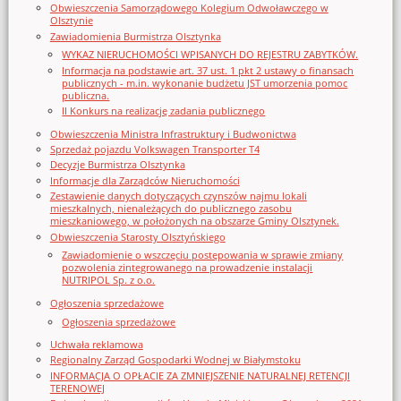
Obwieszczenia Samorządowego Kolegium Odwoławczego w
Olsztynie
Zawiadomienia Burmistrza Olsztynka
WYKAZ NIERUCHOMOŚCI WPISANYCH DO REJESTRU ZABYTKÓW.
Informacja na podstawie art. 37 ust. 1 pkt 2 ustawy o finansach
publicznych - m.in. wykonanie budżetu JST umorzenia pomoc
publiczna.
II Konkurs na realizację zadania publicznego
Obwieszczenia Ministra Infrastruktury i Budwonictwa
Sprzedaż pojazdu Volkswagen Transporter T4
Decyzje Burmistrza Olsztynka
Informacje dla Zarządców Nieruchomości
Zestawienie danych dotyczących czynszów najmu lokali
mieszkalnych, nienależących do publicznego zasobu
mieszkaniowego, w położonych na obszarze Gminy Olsztynek.
Obwieszczenia Starosty Olsztyńskiego
Zawiadomienie o wszczęciu postępowania w sprawie zmiany
pozwolenia zintegrowanego na prowadzenie instalacji
NUTRIPOL Sp. z o.o.
Ogłoszenia sprzedażowe
Ogłoszenia sprzedażowe
Uchwała reklamowa
Regionalny Zarząd Gospodarki Wodnej w Białymstoku
INFORMACJA O OPŁACIE ZA ZMNIEJSZENIE NATURALNEJ RETENCJI
TERENOWEJ