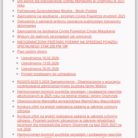
Dni wolne dla pracowników Urzędu Miejskiego w Olsztynku w 2021
roku
Państwowe Gospodarstwo Wodne - Wody Polskie
Zaproszenie na spotkanie - program Czyste Powietrze grudzień 2021
Ogłoszenie o zamiarze wyboru operatora publicznego transportu
zbiorowego
Zaproszenie na spotkania Czyste Powietrze Czyste Mieszkanie
Wybory do walnych zgromadzeń izb rolniczych
NIEOGRANICZONY PRZETARG PISEMNY NA SPRZEDAŻ POJAZDU
SPECJALNEGO STAR 200 PM 18P
Plan ogólny gminy
Uzgodnienia 16.02.2026
Uzgodnienia 13.05.2026
Uzgodnienia 29.05.2026
Projekt przekazany do uchwalenia
RGGIOŚ.6220.5.2024 Zawiadomienie - Obwieszczenie o wszczęciu
postępowania administracyjnego budowa farmy Mielno
Harmonogram kontroli punktów sprzedaży i podawania napojów
alkoholowych w 2025 roku na terenie miasta i gminy Olsztynek
Obwieszczenia Marszałka województwa Warmińsko-Mazurskiego
Konkurs ofert na wybór realizatora zadania w zakresie ochrony
zdrowia
Konkurs ofert na wybór realizatora zadania w zakresie ochrony
zdrowia - Program polityki zdrowotnej w zakresie rehabilitacji
leczniczej dla mieszkańców Gminy Olsztynek na lata 2025-2027 na
rok 2026
Harmonogram kontroli punktów sprzedaży i podawania napojów