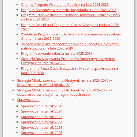
Gminny Program Wspierania Rodziny na lata 2024-2026
Program Osłonowy w zakresie dożywiania na lata 2024-2028
Program Przeciwdziałania Przemocy Domowej i Ochrony Osób
na lata 2023-2028
Program Opieki nad Zabytkami Gminy Olsztynek na lata 2025-
2028
Wieloletni Program Gospodarowania Mieszkaniowym Zasobem
Gminy na lata 2026-2030
Założenia do planu zaopatrzenia w ciepło, energię elektryczna i
paliwa gazowe na lata 2026-2040
Program usuwania azbestu na lata 2025-2032
Strategia Rozwiązywania Problemów Społecznych w gminie
Olsztynek na lata 2026-2035
Program na Rzecz Osób Starszych i z Niepełnosprawnością na
lata 2025-2030
Strategia Młodzieżowa gminy Olsztynek na lata 2026-2030 w
obszarze sportu wśród młodzieży
Strategia Młodzieżowa gminy Olsztynek na lata 2026-2030 w
obszarze zdrowia psychicznego młodych osób
Sprawozdania
Sprawozdania za rok 2020
Sprawozdania za rok 2021
Sprawozdania za rok 2022
Sprawozdania za rok 2023
Sprawozdania za rok 2024
Sprawozdania za rok 2025