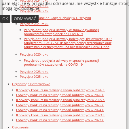
Petycje z 2024 roku
pamiętać, że w przypadku odrzucenia, nie wszystkie funkcje stron
Petycje z 2025 roku
mogą być dostępne.
Petycje z 2026 roku
Petycje skierowane do Rady Miejskiej w Olsztynku
OK
ODMAWIAĆ
Petycje z 2021 roku
Petycja dot. podjęcia uchwały w sprawie gwarancji
producentów szczepionek na COVID-19
Petycja dot. podjęcia uchwały poierającej list otwarty STOP
zabójczenmu GMO - STOP niebezpiecznej szczepionce oraz
zaprzestania eksperymentu na mieszkańcach Polski i inne
Petycje z 2020 roku
Petycja dot. podjęcia uchwały w sprawie gwarancji
producentów szczepionek na COVID-19
Petycje z 2023 roku
Petycje z 2025 roku
Organizacje Pozarządowe
II otwarty konkurs na realizację zadań publicznych w 2026 r.
I otwarty konkurs na realizację zadań publicznych w 2026 r.
II otwarty konkurs na realizację zadań publicznych w 2025 r.
I otwarty konkurs na realizację zadań publicznych w 2025 r.
I otwarty konkurs na realizację zadań publicznych w 2024 r.
II otwarty konkurs na realizację zadań publicznych w 2023 r.
I otwarty konkurs na realizację zadań publicznych w 2023 r.
Ogłoszenia