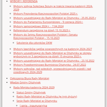
WYBORY I REFERENDA
Wybory sołtysa Sołectwa Zezuty w trakcie trwania kadencji 2024-
2029
Wybory Prezydenta Rzeczypospolitej Polskiej 2025 r.
Wybory uzupełniające do Rady Miejskiej w Olsztynku - 25.05.2025 r
Wybory do Parlamentu Europejskiego - 9 czerwca 2024 r.
Wybory samorządowe 2024 r. - 7.04.2024
Referendum zarządzone na dzień 15.10.2023 r.
Wybory do Sejmu Rzeczypospolitej Polskiej i Senatu
Rzeczypospolitej Polskiej - 15.10.2023
Szkolenie dla członków OKW
Wybory ławników sądów powszechnych na kadencję 2024-2027
Wybory uzupełniające do Rady Miejskiej w Olsztynku w okręgu
wyborczym nr 3 zarządzone na dzień 15 stycznia 2023 r.
Wybory uzupełniające do Rady Miejskiej w Olsztynku - 23.10.2022
Wybory Przedterminowe Burmistrza Olsztynka - 24.07.2022
Wybory sołtysów, rad sołeckich, przewodniczących osiedli i rad
osiedlowych 2024-2029
Ogłoszenia Biura Rady Miejskiej
Władze Gminy Olsztynek
Rada Miejska kadencja 2024-2029
Statut Gminy Olsztynek
Radni Rady Miejskiej w Olsztynku (w tym dyżury)
Sesje Rady Miejskiej w Olsztynku
I sesja - inauguracyjna