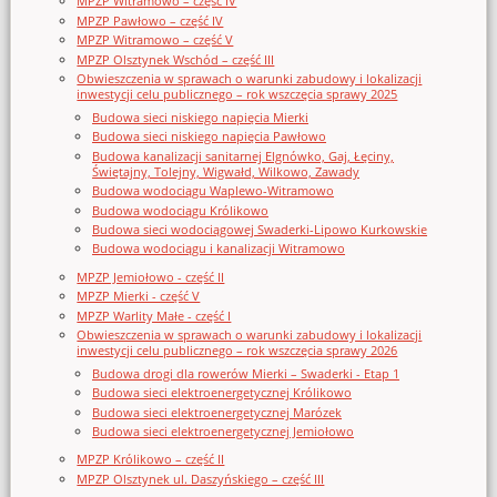
MPZP Witramowo – część IV
MPZP Pawłowo – część IV
MPZP Witramowo – część V
MPZP Olsztynek Wschód – część III
Obwieszczenia w sprawach o warunki zabudowy i lokalizacji
inwestycji celu publicznego – rok wszczęcia sprawy 2025
Budowa sieci niskiego napięcia Mierki
Budowa sieci niskiego napięcia Pawłowo
Budowa kanalizacji sanitarnej Elgnówko, Gaj, Łęciny,
Świętajny, Tolejny, Wigwałd, Wilkowo, Zawady
Budowa wodociągu Waplewo-Witramowo
Budowa wodociągu Królikowo
Budowa sieci wodociągowej Swaderki-Lipowo Kurkowskie
Budowa wodociągu i kanalizacji Witramowo
MPZP Jemiołowo - część II
MPZP Mierki - część V
MPZP Warlity Małe - część I
Obwieszczenia w sprawach o warunki zabudowy i lokalizacji
inwestycji celu publicznego – rok wszczęcia sprawy 2026
Budowa drogi dla rowerów Mierki – Swaderki - Etap 1
Budowa sieci elektroenergetycznej Królikowo
Budowa sieci elektroenergetycznej Marózek
Budowa sieci elektroenergetycznej Jemiołowo
MPZP Królikowo – część II
MPZP Olsztynek ul. Daszyńskiego – część III