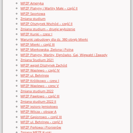
MPZP Ameryka
MPZP Platyny i Warlity Małe – część II
MPZP Sportowa
Zmiana studium
MPZP Olsztynek Wschód – część II
Zmiana studium – drugie wyłożenie
MPZP Kunki – czesc I
Warunki zabudowy dla dz. 380 obręb Mierki
MPZP Mierki – część III
MPZP Mierkowska, Zielona i Polna
MPZP Platyny, Warlity, Elgnówko, Gaj, Wigwałd i Zawady
Zmiana Studium 2021
MPZP węzeł Olsztynek Zachód
MPZP Waplewo – część IV
MPZP ul. Behringa
MPZP Królikowo – czesc I
MPZP Waplewo – czesc V
Zmiana studium 2022
MPZP Pawłowo – część III
Zmiana studium 2022 II
MPZP jezioro Jemiołowo
MPZP Wilcza – obszar A
MPZP Gąsiorowo – część III
MPZP ul. Behringa – część II
MPZP Perłowa i Pionierów
Zmiana MPZP Kunki